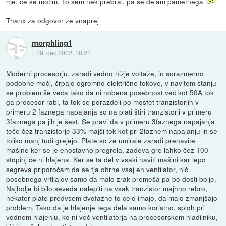
me, če se motim. To sem nek prebral, pa se delam pametnega
Thanx za odgovor že vnaprej
morphling1
::
19. dec 2002, 18:21
Moderni procesorju, zaradi vedno nižje voltaže, in sorazmerno
podobne moči, črpajo ogromno električne tokove, v navitem stanju
se problem še veča tako da ni nobena posebnost več kot 50A tok
ga procesor rabi, ta tok se porazdeli po mosfet tranzistorjih v
primeru 2 faznega napajanja so na plati štiri tranzistorji v primeru
3faznega pa jih je šest. Se pravi da v primeru 3faznega napajanja
teče čez tranzistorje 33% majši tok kot pri 2faznem napajanju in se
toliko manj tudi grejejo. Plate so že umirale zaradi prenavite
mašine ker se je enostavno pregrela, zadeva gre lahko čez 100
stopinj če ni hlajena. Ker se ta del v vsaki naviti mašini kar lepo
segreva priporočam da se tja obrne vsaj en ventilator, nič
posebnega vrtljajov samo da malo zrak premeša pa bo dosti bolje.
Najbolje bi bilo seveda nalepiti na vsak tranzistor majhno rebro,
nekater plate predvsem dvofazne to celo imajo, da malo zmanjšajo
problem. Tako da je hlajenje tega dela samo koristno, sploh pri
vodnem hlajenju, ko ni več ventilatorja na procesorskem hladilniku,