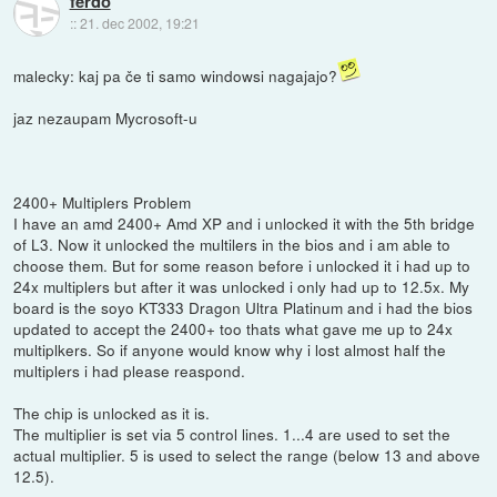
ferdo
::
21. dec 2002, 19:21
malecky: kaj pa če ti samo windowsi nagajajo?
jaz nezaupam Mycrosoft-u
2400+ Multiplers Problem
I have an amd 2400+ Amd XP and i unlocked it with the 5th bridge
of L3. Now it unlocked the multilers in the bios and i am able to
choose them. But for some reason before i unlocked it i had up to
24x multiplers but after it was unlocked i only had up to 12.5x. My
board is the soyo KT333 Dragon Ultra Platinum and i had the bios
updated to accept the 2400+ too thats what gave me up to 24x
multiplkers. So if anyone would know why i lost almost half the
multiplers i had please reaspond.
The chip is unlocked as it is.
The multiplier is set via 5 control lines. 1...4 are used to set the
actual multiplier. 5 is used to select the range (below 13 and above
12.5).