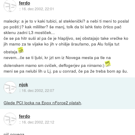
ferdo
::
16. dec 2002, 22:01
malecky: a je to v kaki tubici, al steklenički? a nebi ti meni to poslal
po pošti:)? kak mililiter? še manj, tolk da bi lahk tisto črtico pač
sklenu zadni L3 mostiček...
če se pa hitr suši al pa če je hlapljivo, sej obstajajo take vrečke ko
jih mamo za te vijake ko jih v ohišje šraufamo, pa Alu folija tut
obstaja
nevem...če se ti ljubi, kr jzt sm iz Novega mesta pa tle na
dolenskem mamo sm cviček, deffogerjev pa nimamo:)
meni se pa nelubi lih u Lj. pa u conrad, če pa že treba bom ap šu.
njok
::
16. dec 2002, 22:07
Glede PCI locka na Epox nForce2 platah
.
ferdo
::
16. dec 2002, 22:12
nič novega.