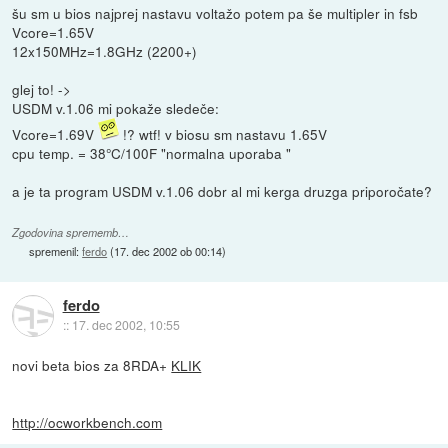
šu sm u bios najprej nastavu voltažo potem pa še multipler in fsb
Vcore=1.65V
12x150MHz=1.8GHz (2200+)
glej to! ->
USDM v.1.06 mi pokaže sledeče:
Vcore=1.69V
!? wtf! v biosu sm nastavu 1.65V
cpu temp. = 38°C/100F "normalna uporaba "
a je ta program USDM v.1.06 dobr al mi kerga druzga priporočate?
Zgodovina sprememb…
spremenil:
ferdo
(
17. dec 2002 ob 00:14
)
ferdo
::
17. dec 2002, 10:55
novi beta bios za 8RDA+
KLIK
http://ocworkbench.com