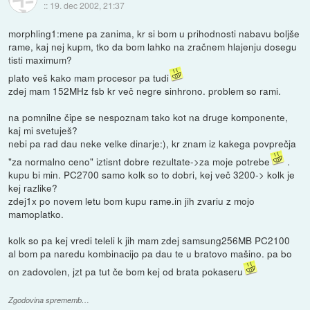
::
19. dec 2002, 21:37
morphling1:mene pa zanima, kr si bom u prihodnosti nabavu boljše
rame, kaj nej kupm, tko da bom lahko na zračnem hlajenju dosegu
tisti maximum?
plato veš kako mam procesor pa tudi
zdej mam 152MHz fsb kr več negre sinhrono. problem so rami.
na pomnilne čipe se nespoznam tako kot na druge komponente,
kaj mi svetuješ?
nebi pa rad dau neke velke dinarje:), kr znam iz kakega povprečja
"za normalno ceno" iztisnt dobre rezultate->za moje potrebe
.
kupu bi min. PC2700 samo kolk so to dobri, kej več 3200-> kolk je
kej razlike?
zdej1x po novem letu bom kupu rame.in jih zvariu z mojo
mamoplatko.
kolk so pa kej vredi teleli k jih mam zdej samsung256MB PC2100
al bom pa naredu kombinacijo pa dau te u bratovo mašino. pa bo
on zadovolen, jzt pa tut če bom kej od brata pokaseru
Zgodovina sprememb…