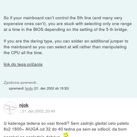
So if your mainboard can't control the 5th line (and many very
expensive ones can't), you are stuck with selecting only one range
at a time in the BIOS depending on the setting of the 5 th bridge.
If you are the daring type, you can solder an additional jumper to
the mainboard so you can select at will rather than manipulating
the CPU all the time.
link do tega pričanja
Zgodovina sprememb…
spremenil:
ferdo
(
21. dec 2002 ob 19:30
)
njok
::
21. dec 2002, 20:49
Iz katerega tedena so vasi tbredi? Sem zadnjic gledal celo paleto
8x2 1800+ AIUGA od 32 do 40 tedna pa sem se odlocil, da bom
pocakal na naslednjo dobavo.