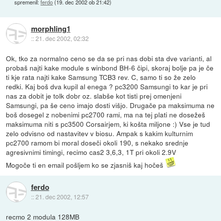
spremenil:
ferdo
(
19. dec 2002 ob 21:42
)
morphling1
::
21. dec 2002, 02:32
Ok, tko za normalno ceno se da se pri nas dobi sta dve varianti, al
probaš najti kake module s winbond BH-6 čipi, skoraj bolje pa je če
ti kje rata najti kake Samsung TCB3 rev. C, samo ti so že zelo
redki. Kaj boš dva kupil al enega ? pc3200 Samsungi to kar je pri
nas za dobit je tolk dobr oz. slabše kot tisti prej omenjeni
Samsungi, pa še ceno imajo dosti višjo. Drugače pa maksimuma ne
boš dosegel z nobenimi pc2700 rami, ma na tej plati ne dosežeš
maksimuma niti s pc3500 Corsairjem, ki košta miljone :) Vse je tud
zelo odvisno od nastavitev v biosu. Ampak s kakim kulturnim
pc2700 ramom bi moral doseči okoli 190, s nekako srednje
agresivnimi timingi, recimo cas2 3,6,3, 1T pri okoli 2.9V
Mogoče ti en email pošljem ko se zjasniš kaj hočeš
ferdo
::
21. dec 2002, 12:57
recmo 2 modula 128MB