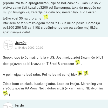
(eprom ima tako sprogramiran, čipi so bolj cas2.5) . Cas3 je so v
bistvu samo tisti kvazi pc3200 od Samsunga, taka da mogoče se
mu pri timingih kaj zafeclja pa dela bolj nestabilno. Tud Ferrari
težko vozi 30 na uro a ne.
Btw sem se z enim kolegom menil iz US in mi bo poslal Corsairja
pc3200 256 MB za 110$ s poštnino, potem pa začne moj 8k3a
spet risanke delat
Jure2k
::
19. dec 2002, 20:02
Super, lepo je če maš prjatla v US. Jest mojga zdej žicam, če bi bil
dost prjazen da bi izvozu en T-Bred B procesor
.
A pol mojga ne boš rabu. Pol ne bo nč cenej blok
Zdele bom pa skoču basket gledat. Lepo se imejte. Morphling vso
srečo z novim RAMom. Nej ti dobro služi (v kar močno NE dvomim
)
ferdo