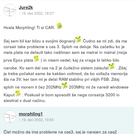
Jure2k
::
19. dec 2002, 18:37
Hvala Morphling! Ti si CAR.
Sej sem bil kar blizu s svojimi dognanji
Čudno se mi zdi, da ma
corsair take probleme s cas 3. Sploh ne deluje. Na začetku ko je
mela plata na default tako naštiman sem se matral in matral (moja
prva Epox plata
) in nisem vedel, kaj za vraga bi lahko bilo
narobe. Ko sem dal cas na 2 je čudežno sistem zalaufal
. Zdaj
je treba počakat samo še kakšen voltmod, da bo voltaža memorija
šla na 3V, ker tam mi je delal RAM stabilno pri višjih FSB. Zdaj
sploh ne morem it čez 202MHz
203MHz mi že naredi windowse
Kaput
. Poskusil si bom sposodit še nega corsairja 3200 in
stestirat v dual načinu.
morphling1
::
19. dec 2002, 19:55
Čist možno da ima probleme na cas3, saj je narejen za cas2