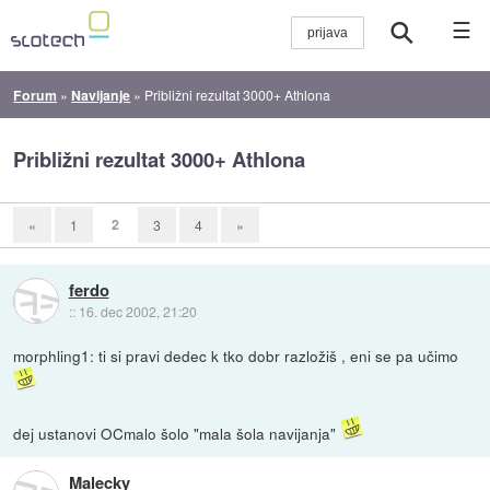
☰
Forum
»
Navijanje
»
Približni rezultat 3000+ Athlona
Približni rezultat 3000+ Athlona
2
«
1
3
4
»
ferdo
::
16. dec 2002, 21:20
morphling1: ti si pravi dedec k tko dobr razložiš , eni se pa učimo
dej ustanovi OCmalo šolo "mala šola navijanja"
Malecky