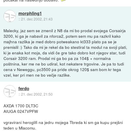
morphling1
::
21. dec 2002, 21:43
Malecky, jaz sem se zmenil z N8 da mi bo prodal svojega Corsairja
3200, ki ga je nabavil za nforca2, potem sem mu pa razkril kako
majhna razlika je med dobro potweakano kt333 plato pa se je
premislil :) Tako da mi je rekel da bo stestiral ta modul na svoji plati,
ki je enaka kot moja, da vidi če gre tako dobro kot njegov star, tudi
Corsair 3200 ram. Prodal mi ga bo pa za 104$ + normalna
poštnina, ker me ne bo udiral, kot nekatere trgovine. Je pa to tudi
cena v Neweggu, pc3500 pa pride okrog 120$ sam bom kr tega
vzel, ker pri men ne bo večje razlike.
ferdo
::
21. dec 2002, 21:50
AXDA 1700 DLT3C
AIUGA 0247VPFW
vgravirani heroglifi na jedru mojega Tbreda ki sm ga kupu prejšni
teden u Mlacomu.