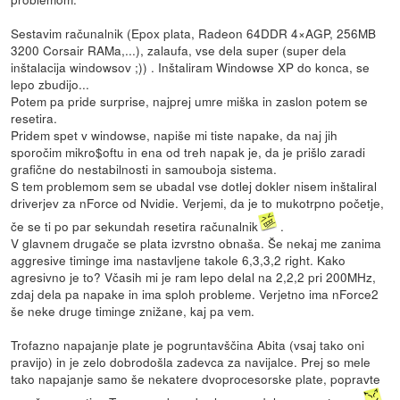
Sestavim računalnik (Epox plata, Radeon 64DDR 4×AGP, 256MB
3200 Corsair RAMa,...), zalaufa, vse dela super (super dela
inštalacija windowsov ;)) . Inštaliram Windowse XP do konca, se
lepo zbudijo...
Potem pa pride surprise, najprej umre miška in zaslon potem se
resetira.
Pridem spet v windowse, napiše mi tiste napake, da naj jih
sporočim mikro$oftu in ena od treh napak je, da je prišlo zaradi
grafične do nestabilnosti in samouboja sistema.
S tem problemom sem se ubadal vse dotlej dokler nisem inštaliral
driverjev za nForce od Nvidie. Verjemi, da je to mukotrpno početje,
če se ti po par sekundah resetira računalnik
.
V glavnem drugače se plata izvrstno obnaša. Še nekaj me zanima
aggresive timinge ima nastavljene takole 6,3,3,2 right. Kako
agresivno je to? Včasih mi je ram lepo delal na 2,2,2 pri 200MHz,
zdaj dela pa napake in ima sploh probleme. Verjetno ima nForce2
še neke druge timinge znižane, kaj pa vem.
Trofazno napajanje plate je pogruntavščina Abita (vsaj tako oni
pravijo) in je zelo dobrodošla zadevca za navijalce. Prej so mele
tako napajanje samo še nekatere dvoprocesorske plate, popravte