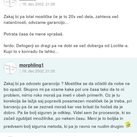
::
16. dec 2002, 21:26
Zakaj bi pa lotal mostičke če je to 20x več dela, zahteva več
natančnosti, odvzame garancijo...
Potrata časa če mene vprašaš.
ferdo: Defogerji so dragi pa ne dobi se več doberga od Loctite-a.
Kupi to v konradu če lahko...
morphling1
::
16. dec 2002, 21:35
Zakaj bi pa odvzelo garancijo ? Mostičke se da očistiti da nobe ne
bo opazil. Skupno mi pa vzame kake pol ure časa tako da to ni
problem, mirno roko moraš pa imeti v obeh primerih. Oz je tu
korekcija še lažja saj popraviš posamezen mostiček če je treba, pri
barvanju pa če se zezneš moraš kar vse brisat če hočeš da je
dobro. Pa še bolj siguren je odklep. Videl sem že procesorje, ki so
začeli zgubljati množilnike, po nekem času. Meni je to boljša in
predvsem bolj sigurna metoda, ki pa jo ravno ne nudim drugim