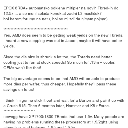
EPOX 8RDA+ automatsko odklene miltipler na novih Tbred-ih do
12.5x.... a se meni splača konektat zadni L3 mostiček?
bol berem forume na netu, bol se mi zdi da nimam pojma:)
*********************************************
Yes, AMD does seem to be getting weak yields on the new Tbreds.
I heard a new stepping was out in Japan, maybe it will have better
yields.
Since the die size is shrunk a lot too, the Tbreds need better
cooling just to run at stock speeds! So much for .13m = cooler.
OEMs won't like that!
The big advantage seems to be that AMD will be able to produce
more dies per wafer, thus cheaper. Hopefully they'll pass these
savings on to us!
I think I'm gonna stick it out and wait for a Barton and pair it up with
a Crush 815. Then 6 months later, Hammer and K8 nForce.
**********************
newegg have XP1700/1800 TBreds that use 1.5v. Many people are
having no problems running these processors at 1.9/2ghz using
aircooling, and between 1.85 and 1.95v.