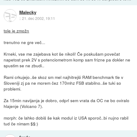
Malecky
::
21. dec 2002, 19:11
tole je zmožn
trenutno ne gre več...
Krneki, vse me zajebava kot še nikoli! Če poskušam povečat
napetost prek 2V s potenciometrom komp sam frizne pa dokler ne
spustim se ne zbudi..
Rami crkujejo..še skoz sm mel najhitrejši RAM benchmark tle v
Sloveniji zj pa ne morem čez 170mhz FSB stabilno..še tuki so
problemi.
Za 15min navijanja je dobro, odprl sem vrata da OC ne bo oviralo
hlajenje (Volcano 7).
morph: če lahko dobiš še kak modul iz USA sporoč..bi nujno rabil
tud če nimam $$:)