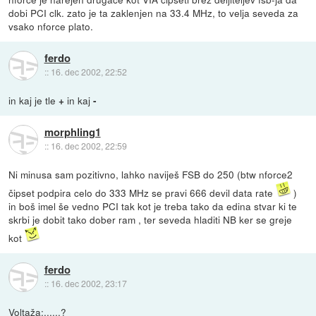
dobi PCI clk. zato je ta zaklenjen na 33.4 MHz, to velja seveda za
vsako nforce plato.
ferdo
::
16. dec 2002, 22:52
in kaj je tle
in kaj
+
-
morphling1
::
16. dec 2002, 22:59
Ni minusa sam pozitivno, lahko naviješ FSB do 250 (btw nforce2
čipset podpira celo do 333 MHz se pravi 666 devil data rate
)
in boš imel še vedno PCI tak kot je treba tako da edina stvar ki te
skrbi je dobit tako dober ram , ter seveda hladiti NB ker se greje
kot
ferdo
::
16. dec 2002, 23:17
Voltaža:......?