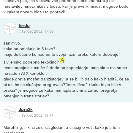
izdelave plat, ma v bistvu vse potrebno samo zaenkrat ji fali
nastavitev množilnikov v biosu, kar je prevelik minus, mogoče bodo
v kakem novem biosu to popravili.
ferdo
::
19. dec 2002, 17:58
zanimivo.
kako pa potekajo te 3 faze?
majo določene komponente svojo fazo, preko katere dobivajo
življensko potrebno tekočino?
mam napajalc k ma še 2 dodatna kopnektorja, sam plata ma samo
navaden ATX konektor.
glede gretja mosfet tranzistorjev: a se bi jih dalo kako hladit?, če se
bi oz. če se slučajno pregrevajo?"teoretično"->kako bi pa bilo v
praksi? je mogoče že kaka mamaplata umrla zaradi pregretja
omenjenih tranzistorjev?
Jure2k
::
19. dec 2002, 18:14
Morphling, ti ki si zelo razgledan, a slučajno veš, kako je s tem
problemom.