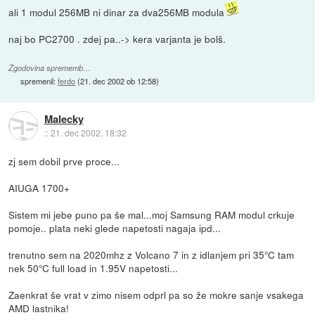
ali 1 modul 256MB ni dinar za dva256MB modula
naj bo PC2700 . zdej pa..-> kera varjanta je bolš.
Zgodovina sprememb…
spremenil:
ferdo
(
21. dec 2002 ob 12:58
)
Malecky
::
21. dec 2002, 18:32
zj sem dobil prve proce...
AIUGA 1700+
Sistem mi jebe puno pa še mal...moj Samsung RAM modul crkuje
pomoje.. plata neki glede napetosti nagaja ipd...
trenutno sem na 2020mhz z Volcano 7 in z idlanjem pri 35°C tam
nek 50°C full load in 1.95V napetosti...
Zaenkrat še vrat v zimo nisem odprl pa so že mokre sanje vsakega
AMD lastnika!