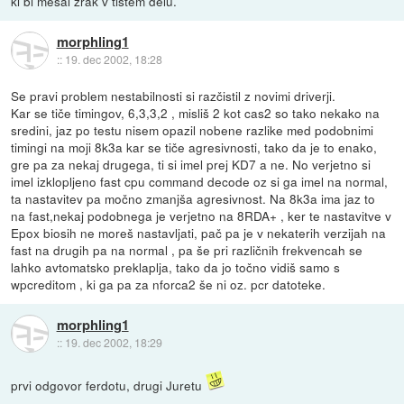
ki bi mešal zrak v tistem delu.
morphling1
::
19. dec 2002, 18:28
Se pravi problem nestabilnosti si razčistil z novimi driverji.
Kar se tiče timingov, 6,3,3,2 , misliš 2 kot cas2 so tako nekako na
sredini, jaz po testu nisem opazil nobene razlike med podobnimi
timingi na moji 8k3a kar se tiče agresivnosti, tako da je to enako,
gre pa za nekaj drugega, ti si imel prej KD7 a ne. No verjetno si
imel izklopljeno fast cpu command decode oz si ga imel na normal,
ta nastavitev pa močno zmanjša agresivnost. Na 8k3a ima jaz to
na fast,nekaj podobnega je verjetno na 8RDA+ , ker te nastavitve v
Epox biosih ne moreš nastavljati, pač pa je v nekaterih verzijah na
fast na drugih pa na normal , pa še pri različnih frekvencah se
lahko avtomatsko preklaplja, tako da jo točno vidiš samo s
wpcreditom , ki ga pa za nforca2 še ni oz. pcr datoteke.
morphling1
::
19. dec 2002, 18:29
prvi odgovor ferdotu, drugi Juretu