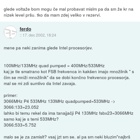
glede voltaže bom mogu če mal probavat mislm pa da sm že kr na
nizek level pršu. tko da mam zdej veliko v rezervi.
ferdo
::
17. dec 2002, 18:24
mene pa neki zanima glede Intel procesorjev.
100MHz/133MHz quad pumped = 400MHz/533MHz
kaj je tle smatrano kot FSB frekvenca in kakšen imajo množilnik " s
čim se mniži množilnik" da se dobi končno frekvenco procesorja.
mal se mi zdi sumlivo da Intel zavaja.
primer:
3066MHz P4 533MHz 133MHz quadpumped=533MHz ->
3066:133=23.052
lahko bi temu rekel da ima tanajjačji P4 133MHz fsbx23=3066MHz
samo kaj je s temi 533MHz?
3066:533=5.752
malo se je za zamislt? vsaj jzt sm se. al pa sm neki bluzim"najbrš