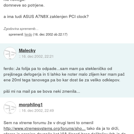
domneve so potrjene.
a ima tudi ASUS A7N8X zaklenjen PCI clock?
Zgodovina sprememb…
spremenil:
ferdo
(
16. dec 2002 ob 22:17
)
Malecky
::
16. dec 2002, 22:21
ferdo: Ja folija pa to odpade...sam mam pa stekleničko od
prejšnega defogerja in ti lahko ke noter malo zlijem ker mam pač
ene 20ml tega tanovega pa bo kar dost še za veliko odklepov.
piši mi na mail pa se bova neki zmenila...
morphling1
::
16. dec 2002, 22:49
Sem na xtreme forumu že v drugi temi to omenil
http://www.xtremesystems.org/forums/sho...
tako da ja to drži,
nforce je narejen drugače kot VIA čipseti brez deljiteljev fsb-ja da