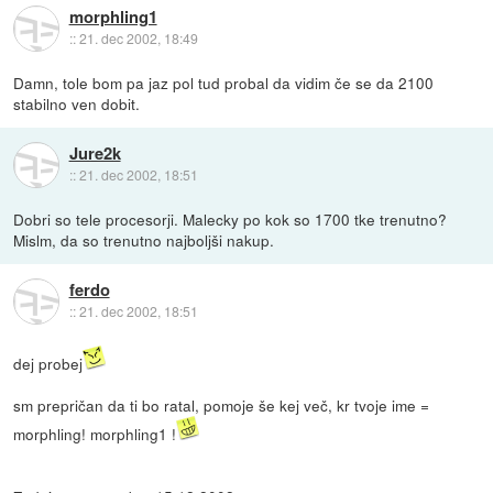
morphling1
::
21. dec 2002, 18:49
Damn, tole bom pa jaz pol tud probal da vidim če se da 2100
stabilno ven dobit.
Jure2k
::
21. dec 2002, 18:51
Dobri so tele procesorji. Malecky po kok so 1700 tke trenutno?
Mislm, da so trenutno najboljši nakup.
ferdo
::
21. dec 2002, 18:51
dej probej
sm prepričan da ti bo ratal, pomoje še kej več, kr tvoje ime =
morphling! morphling1 !