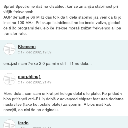
Sprad Spectrume daš na disabled, kar se zmanjša stabilnost pri
višjih frekvencah,
AGP default je 66 MHz daš tolk da ti dela stabilno jaz vem da bi jo
imel na 100 MHz. Pri skupni stabilnosti ne bo imelo vpliva, gledaš
če ti 3d programi delujejo če štekne moraš znižat frekvenco ali pa
transfer rate.
Klemenn
::
17. dec 2002, 19:59
em..jzst mam 7vrxp 2.0 pa mi n ctrl + f1 ne dela...
morphling1
::
17. dec 2002, 21:49
More delat, sem sam enkrat pri kolegu delal s to plato. Ko prideš v
bios pritisneš ctrl+F1 in dobiš v advanced chipset features dodatne
nastavitve (take kot ostale plate) za spomin. A bios maš kak
novejši, da nisi še na originalu.
ferdo