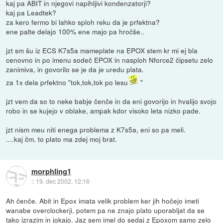
kaj pa ABIT in njegovi napihljivi kondenzatorji?
kaj pa Leadtek?
za kero fermo bi lahko sploh reku da je prfektna?
ene palte delajo 100% ene majo pa hročše..
jzt sm šu iz ECS K7s5a mameplate na EPOX stem kr mi ej bla
cenovno in po imenu sodeč EPOX in nasploh Nforce2 čipsetu zelo
zanimiva, in govorilo se je da je uredu plata.
za 1x dela prfektno "tok,tok,tok po lesu
"
jzt vem da so to neke babje čenče in da eni govorijo in hvalijo svojo
robo in se kujejo v oblake, ampak kdor visoko leta nizko pade.
jzt nism meu niti enega problema z K7s5a, eni so pa meli.
....kaj čm. to plato ma zdej moj brat.
morphling1
::
19. dec 2002, 12:16
Ah čenče. Abit in Epox imata velik problem ker jih hočejo imeti
wanabe overclockerji, potem pa ne znajo plato uporabljat da se
tako izrazim in jokajo. Jaz sem imel do sedaj z Epoxom samo zelo