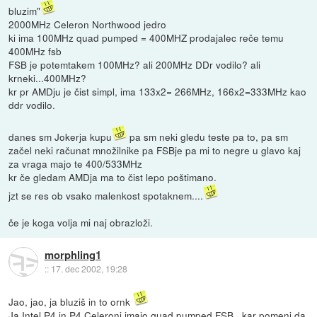
bluzim"
2000MHz Celeron Northwood jedro
ki ima 100MHz quad pumped = 400MHZ prodajalec reče temu
400MHz fsb
FSB je potemtakem 100MHz? ali 200MHz DDr vodilo? ali
krneki...400MHz?
kr pr AMDju je čist simpl, ima 133x2= 266MHz, 166x2=333MHz kao
ddr vodilo.
danes sm Jokerja kupu
pa sm neki gledu teste pa to, pa sm
začel neki računat množilnike pa FSBje pa mi to negre u glavo kaj
za vraga majo te 400/533MHz
kr če gledam AMDja ma to čist lepo poštimano.
jzt se res ob vsako malenkost spotaknem....
če je koga volja mi naj obrazloži.
morphling1
::
17. dec 2002, 19:28
Jao, jao, ja bluziš in to ornk
Ja Intel P4 in P4 Celeroni imajo quad pumped FSB , kar pomeni da