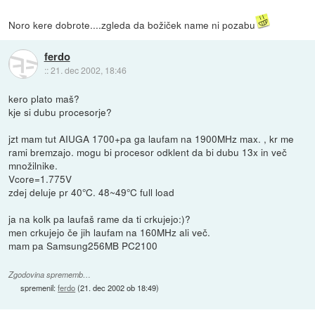
Noro kere dobrote....zgleda da božiček name ni pozabu
ferdo
::
21. dec 2002, 18:46
kero plato maš?
kje si dubu procesorje?
jzt mam tut AIUGA 1700+pa ga laufam na 1900MHz max. , kr me
rami bremzajo. mogu bi procesor odklent da bi dubu 13x in več
množilnike.
Vcore=1.775V
zdej deluje pr 40°C. 48~49°C full load
ja na kolk pa laufaš rame da ti crkujejo:)?
men crkujejo če jih laufam na 160MHz ali več.
mam pa Samsung256MB PC2100
Zgodovina sprememb…
spremenil:
ferdo
(
21. dec 2002 ob 18:49
)