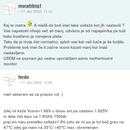
morphling1
::
17. dec 2002, 11:12
Kaj te matra
A misliš da boš imel take voltaže kot jih nastaviš ?
Vse napetosti nihajo več ali manj, odvisno je od napajalnika pa tudi
kako kvaliteno je narejena plata.
Tako da je tvoje čist normalno, sploh vse kar več kaže je še boljše.
Probleme boš imel če ti začne vcore kazati manj kot imaš
nastavljeno.
USDM ne poznam jaz vedno uporabljam samo motherboard
monitor
ferdo
::
17. dec 2002, 13:46
mah sekeram se za prazen nič :)
zdej mi kaže Vcore=1.66V u biosu sm pa nastavu 1.625V
in dela čist lepo na 1.8GHz 150fsb
prej sm meu prevelko voltažo1.8V zato se mi pa je tut bolj greu na
47°C zdej ga mam na 35°C->40°C max. obremenjen