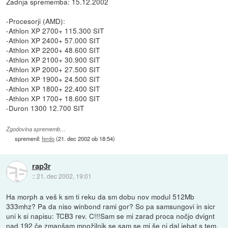
Zadnja sprememba: 15.12.2002
-Procesorji (AMD):
-Athlon XP 2700+ 115.300 SIT
-Athlon XP 2400+ 57.000 SIT
-Athlon XP 2200+ 48.600 SIT
-Athlon XP 2100+ 30.900 SIT
-Athlon XP 2000+ 27.500 SIT
-Athlon XP 1900+ 24.500 SIT
-Athlon XP 1800+ 22.400 SIT
-Athlon XP 1700+ 18.600 SIT
-Duron 1300 12.700 SIT
Zgodovina sprememb…
spremenil:
ferdo
(
21. dec 2002 ob 18:54
)
rap3r
::
21. dec 2002, 19:01
Ha morph a veš k sm ti reku da sm dobu nov modul 512Mb
333mhz? Pa da niso winbond rami gor? So pa samsungovi in sicr
uni k si napisu: TCB3 rev. C!!!Sam se mi zarad proca nočjo dvignt
nad 192 če zmanšam množilnik se sam se mi še ni dal jebat s tem.