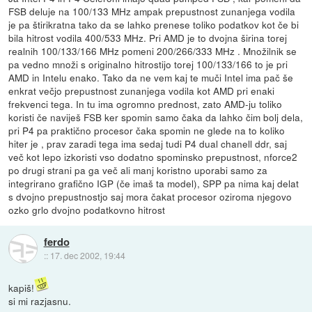
FSB deluje na 100/133 MHz ampak prepustnost zunanjega vodila
je pa štirikratna tako da se lahko prenese toliko podatkov kot če bi
bila hitrost vodila 400/533 MHz. Pri AMD je to dvojna širina torej
realnih 100/133/166 MHz pomeni 200/266/333 MHz . Množilnik se
pa vedno množi s originalno hitrostijo torej 100/133/166 to je pri
AMD in Intelu enako. Tako da ne vem kaj te muči Intel ima pač še
enkrat večjo prepustnost zunanjega vodila kot AMD pri enaki
frekvenci tega. In tu ima ogromno prednost, zato AMD-ju toliko
koristi če naviješ FSB ker spomin samo čaka da lahko čim bolj dela,
pri P4 pa praktično procesor čaka spomin ne glede na to koliko
hiter je , prav zaradi tega ima sedaj tudi P4 dual chanell ddr, saj
več kot lepo izkoristi vso dodatno spominsko prepustnost, nforce2
po drugi strani pa ga več ali manj koristno uporabi samo za
integrirano grafično IGP (če imaš ta model), SPP pa nima kaj delat
s dvojno prepustnostjo saj mora čakat procesor oziroma njegovo
ozko grlo dvojno podatkovno hitrost
ferdo
::
17. dec 2002, 19:44
kapiš!
si mi razjasnu.