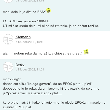
::
17. dec 2002, 23:14
meni dela in je čist na EASY
PS: AGP sm naviu na 100MHz
UT mi čist uredu dela, mi ni še nč zmrznlo. je pa občutt razliko.
Klemenn
::
18. dec 2002, 15:12
aja...ni noben reku da moraš iz v chipset features :)
ferdo
::
19. dec 2002, 11:01
morphling1:
danes sm slišu "kolega govoru", da so EPOX plate u pizdi,
dobesedno je to reku, da u mlacomu ki je uvoznik, da sploh ne
je**jo reklamacij v zvezu z epox plat....
kero plato maš ti?, kako je tvoje mnenje glede EPOXa in nasploh u
kvaliteti EPOX plat.