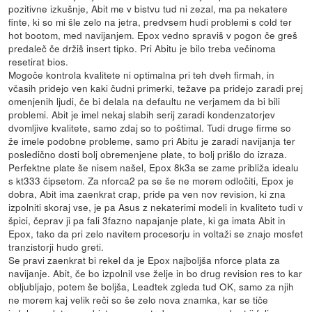
pozitivne izkušnje, Abit me v bistvu tud ni zezal, ma pa nekatere
finte, ki so mi šle zelo na jetra, predvsem hudi problemi s cold ter
hot bootom, med navijanjem. Epox vedno spraviš v pogon če greš
predaleč če držiš insert tipko. Pri Abitu je bilo treba večinoma
resetirat bios.
Mogoče kontrola kvalitete ni optimalna pri teh dveh firmah, in
včasih pridejo ven kaki čudni primerki, težave pa pridejo zaradi prej
omenjenih ljudi, če bi delala na defaultu ne verjamem da bi bili
problemi. Abit je imel nekaj slabih serij zaradi kondenzatorjev
dvomljive kvalitete, samo zdaj so to poštimal. Tudi druge firme so
že imele podobne probleme, samo pri Abitu je zaradi navijanja ter
posledično dosti bolj obremenjene plate, to bolj prišlo do izraza.
Perfektne plate še nisem našel, Epox 8k3a se zame približa idealu
s kt333 čipsetom. Za nforca2 pa se še ne morem odločiti, Epox je
dobra, Abit ima zaenkrat crap, pride pa ven nov revision, ki zna
izpolniti skoraj vse, je pa Asus z nekaterimi modeli in kvaliteto tudi v
špici, čeprav ji pa fali 3fazno napajanje plate, ki ga imata Abit in
Epox, tako da pri zelo navitem procesorju in voltaži se znajo mosfet
tranzistorji hudo greti.
Se pravi zaenkrat bi rekel da je Epox najboljša nforce plata za
navijanje. Abit, če bo izpolnil vse želje in bo drug revision res to kar
obljubljajo, potem še boljša, Leadtek zgleda tud OK, samo za njih
ne morem kaj velik reči so še zelo nova znamka, kar se tiče