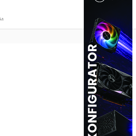
a »
Na vrh ^