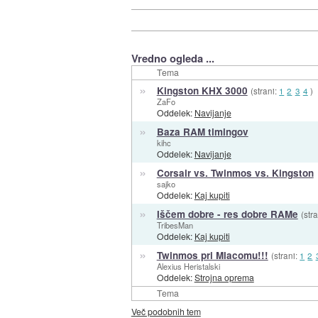
Vredno ogleda ...
Tema
»
Kingston KHX 3000
(strani:
1
2
3
4
)
ZaFo
Oddelek:
Navijanje
»
Baza RAM timingov
kihc
Oddelek:
Navijanje
»
Corsair vs. Twinmos vs. Kingston
sajko
Oddelek:
Kaj kupiti
»
Iščem dobre - res dobre RAMe
(str
TribesMan
Oddelek:
Kaj kupiti
»
Twinmos pri Mlacomu!!!
(strani:
1
2
Alexius Heristalski
Oddelek:
Strojna oprema
Tema
Več podobnih tem