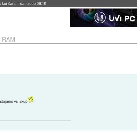
no končana
::
danes ob 06:10
en RAM
ostajamo vsi skup