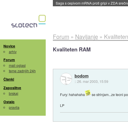
Saga s cepivom mRNA proti gripi v ZDA sreč
Forum
»
Navijanje
»
Kvalitet
Novice
Kvaliteten RAM
arhiv
Forum
mali oglasi
teme zadnjih 24h
bodom
Članki
::
26. mar 2003, 15:59
Zaposlitve
brskaj
Fury: hahahaha
se strinjam...ze tecni p
Ostalo
LP
pravila