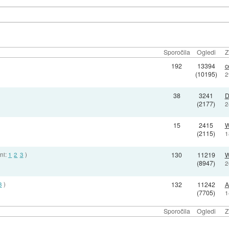
Sporočila
Ogledi
Z
192
13394
c
(10195)
2
38
3241
D
(2177)
2
15
2415
W
(2115)
1
ani:
1
2
3
)
130
11219
W
(8947)
2
3
)
132
11242
A
(7705)
1
Sporočila
Ogledi
Z