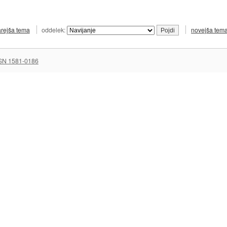
arejša tema
oddelek:
novejša tem
SN 1581-0186