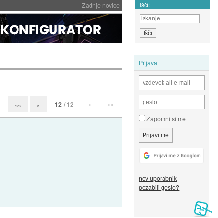
Išči:
Zadnje novice
Prijava
12
/ 12
»
»»
««
«
Zapomni si me
nov uporabnik
pozabili geslo?