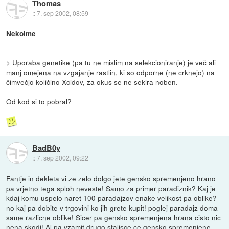
Thomas
::
7. sep 2002, 08:59
NekoIme
> Uporaba genetike (pa tu ne mislim na selekcioniranje) je več ali
manj omejena na vzgajanje rastlin, ki so odporne (ne crknejo) na
čimvečjo količino Xcidov, za okus se ne sekira noben.
Od kod si to pobral?
BadB0y
::
7. sep 2002, 09:22
Fantje in dekleta vi ze zelo dolgo jete gensko spremenjeno hrano
pa vrjetno tega sploh neveste! Samo za primer paradiznik? Kaj je
kdaj komu uspelo naret 100 paradajzov enake velikost pa oblike?
no kaj pa dobite v trgovini ko jih grete kupit! poglej paradajz doma
same razlicne oblike! Sicer pa gensko spremenjena hrana cisto nic
nena skodi! Al pa vzamit drugo stalisce ce gensko spremenjene