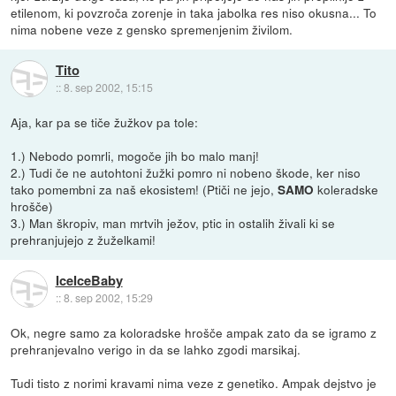
etilenom, ki povzroča zorenje in taka jabolka res niso okusna... To
nima nobene veze z gensko spremenjenim živilom.
Tito
::
8. sep 2002, 15:15
Aja, kar pa se tiče žužkov pa tole:
1.) Nebodo pomrli, mogoče jih bo malo manj!
2.) Tudi če ne autohtoni žužki pomro ni nobeno škode, ker niso
tako pomembni za naš ekosistem! (Ptiči ne jejo,
koleradske
SAMO
hrošče)
3.) Man škropiv, man mrtvih ježov, ptic in ostalih živali ki se
prehranjujejo z žuželkami!
IceIceBaby
::
8. sep 2002, 15:29
Ok, negre samo za koloradske hrošče ampak zato da se igramo z
prehranjevalno verigo in da se lahko zgodi marsikaj.
Tudi tisto z norimi kravami nima veze z genetiko. Ampak dejstvo je