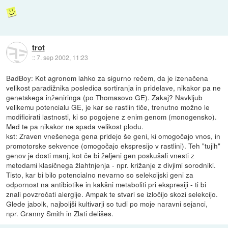
trot
::
7. sep 2002, 11:23
BadBoy: Kot agronom lahko za sigurno rečem, da je izenačena
velikost paradižnika posledica sortiranja in pridelave, nikakor pa ne
genetskega inženiringa (po Thomasovo GE). Zakaj? Navkljub
velikemu potencialu GE, je kar se rastlin tiče, trenutno možno le
modificirati lastnosti, ki so pogojene z enim genom (monogensko).
Med te pa nikakor ne spada velikost plodu.
kst: Zraven vnešenega gena pridejo še geni, ki omogočajo vnos, in
promotorske sekvence (omogočajo ekspresijo v rastlini). Teh "tujih"
genov je dosti manj, kot če bi željeni gen poskušali vnesti z
metodami klasičnega žlahtnjenja - npr. križanje z divjimi sorodniki.
Tisto, kar bi bilo potencialno nevarno so selekcijski geni za
odpornost na antibiotike in kakšni metaboliti pri ekspresiji - ti bi
znali povzročati alergije. Ampak te stvari se izločijo skozi selekcijo.
Glede jabolk, najboljši kultivarji so tudi po moje naravni sejanci,
npr. Granny Smith in Zlati delišes.