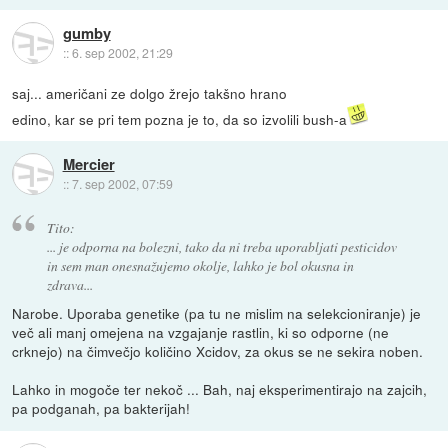
gumby
::
6. sep 2002, 21:29
saj... američani ze dolgo žrejo takšno hrano
edino, kar se pri tem pozna je to, da so izvolili bush-a
Mercier
::
7. sep 2002, 07:59
Tito:
... je odporna na bolezni, tako da ni treba uporabljati pesticidov
in sem man onesnažujemo okolje, lahko je bol okusna in
zdrava...
Narobe. Uporaba genetike (pa tu ne mislim na selekcioniranje) je
več ali manj omejena na vzgajanje rastlin, ki so odporne (ne
crknejo) na čimvečjo količino Xcidov, za okus se ne sekira noben.
Lahko in mogoče ter nekoč ... Bah, naj eksperimentirajo na zajcih,
pa podganah, pa bakterijah!