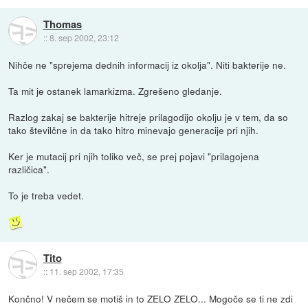
Thomas
::
8. sep 2002, 23:12
Nihče ne "sprejema dednih informacij iz okolja". Niti bakterije ne.
Ta mit je ostanek lamarkizma. Zgrešeno gledanje.
Razlog zakaj se bakterije hitreje prilagodijo okolju je v tem, da so
tako številčne in da tako hitro minevajo generacije pri njih.
Ker je mutacij pri njih toliko več, se prej pojavi "prilagojena
različica".
To je treba vedet.
Tito
::
11. sep 2002, 17:35
Končno! V nečem se motiš in to ZELO ZELO... Mogoče se ti ne zdi