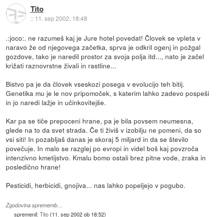
Tito
::
11. sep 2002, 18:48
.:joco:. ne razumeš kaj je Jure hotel povedat! Človek se vpleta v
naravo že od njegovega začetka, sprva je odkril ogenj in požgal
gozdove, tako je naredil prostor za svoja polja itd..., nato je začel
križati raznovrstne živali in rastline...
Bistvo pa je da človek vseskozi posega v evolucijo teh bitij.
Genetika mu je le nov pripomoček, s katerim lahko zadevo pospeši
in jo naredi lažje in učinkovitejše.
Kar pa se tiče prepoceni hrane, pa je bila povsem neumesna,
glede na to da svet strada. Če ti živiš v izobilju ne pomeni, da so
vsi siti! In pozabljaš danas je skoraj 5 miljard in da se število
povečuje. In malo se razglej po evropi in videl boš kaj povzroča
intenzivno kmetijstvo. Kmalu bomo ostali brez pitne vode, zraka in
posledično hrane!
Pesticidi, herbicidi, gnojiva... nas lahko popeljejo v pogubo.
Zgodovina sprememb…
spremenil:
Tito
(
11. sep 2002 ob 18:52
)