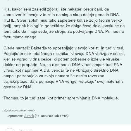
Hja, kakor sem zasledil zgoraj, ste nekateri prepričani, da
znanstveniki tavajo v temi in na slepo skup dajejo gene in DNA.
HEHE. Stvari sploh niso tako zapletene kot se zdijo (so še veliko
bolj), ampak biologi in genetiki so že dolgo časa delali poskuse na
tem, tako da imajo sedaj že stroje, za podvajanje DNA. Pri nas na
faxu mamo enega.
Glede mutacij: Bakterije to uporabljajo v svojo korist. In tudi virusi.
Poglejte primer tobačnega mozaika, ki svojo DNA vbrizga v celico,
kjer se vgradi v dna celice, ki potem pobesnelo izdeluje viruske,
dokler ne propade. No, to niso samo DNA virusi ampak tudi RNA
virusi, kot naprimer AIDS, vendar te ne vbrizgajo direktno DNA,
ampak potrebujejo za svojo namero še encim reverzno
transkriptazo, da s pomočjo RNA verige "vštukajo" svoj material v
gostiteljev DNA.
Thomas, to je tudi zate, kot primer spreminjanja DNA molekule.
Zgodovina sprememb…
spremenil:
Jure2k
(
11. sep 2002 ob 17:56
)