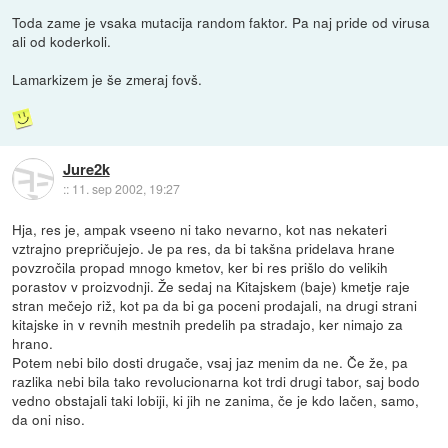
Toda zame je vsaka mutacija random faktor. Pa naj pride od virusa
ali od koderkoli.
Lamarkizem je še zmeraj fovš.
Jure2k
::
11. sep 2002, 19:27
Hja, res je, ampak vseeno ni tako nevarno, kot nas nekateri
vztrajno prepričujejo. Je pa res, da bi takšna pridelava hrane
povzročila propad mnogo kmetov, ker bi res prišlo do velikih
porastov v proizvodnji. Že sedaj na Kitajskem (baje) kmetje raje
stran mečejo riž, kot pa da bi ga poceni prodajali, na drugi strani
kitajske in v revnih mestnih predelih pa stradajo, ker nimajo za
hrano.
Potem nebi bilo dosti drugače, vsaj jaz menim da ne. Če že, pa
razlika nebi bila tako revolucionarna kot trdi drugi tabor, saj bodo
vedno obstajali taki lobiji, ki jih ne zanima, če je kdo lačen, samo,
da oni niso.