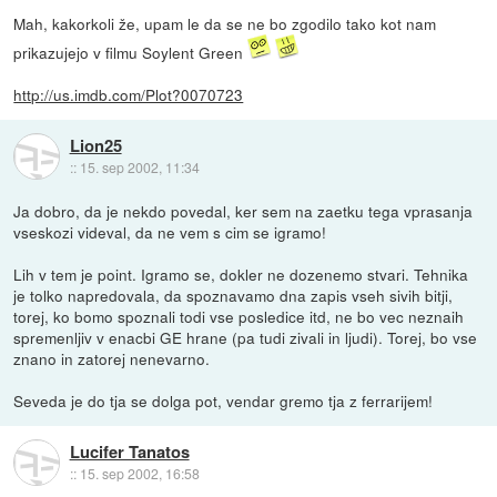
Mah, kakorkoli že, upam le da se ne bo zgodilo tako kot nam
prikazujejo v filmu Soylent Green
http://us.imdb.com/Plot?0070723
Lion25
::
15. sep 2002, 11:34
Ja dobro, da je nekdo povedal, ker sem na zaetku tega vprasanja
vseskozi videval, da ne vem s cim se igramo!
Lih v tem je point. Igramo se, dokler ne dozenemo stvari. Tehnika
je tolko napredovala, da spoznavamo dna zapis vseh sivih bitji,
torej, ko bomo spoznali todi vse posledice itd, ne bo vec neznaih
spremenljiv v enacbi GE hrane (pa tudi zivali in ljudi). Torej, bo vse
znano in zatorej nenevarno.
Seveda je do tja se dolga pot, vendar gremo tja z ferrarijem!
Lucifer Tanatos
::
15. sep 2002, 16:58