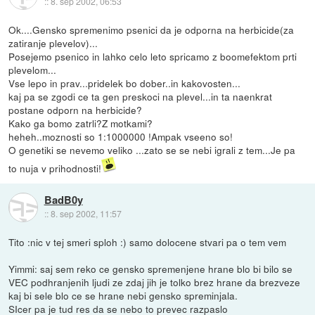
::
8. sep 2002, 06:53
Ok....Gensko spremenimo psenici da je odporna na herbicide(za
zatiranje plevelov)...
Posejemo psenico in lahko celo leto spricamo z boomefektom prti
plevelom...
Vse lepo in prav...pridelek bo dober..in kakovosten...
kaj pa se zgodi ce ta gen preskoci na plevel...in ta naenkrat
postane odporn na herbicide?
Kako ga bomo zatrli?Z motkami?
heheh..moznosti so 1:1000000 !Ampak vseeno so!
O genetiki se nevemo veliko ...zato se se nebi igrali z tem...Je pa
to nuja v prihodnosti!
BadB0y
::
8. sep 2002, 11:57
Tito :nic v tej smeri sploh :) samo dolocene stvari pa o tem vem
Yimmi: saj sem reko ce gensko spremenjene hrane blo bi bilo se
VEC podhranjenih ljudi ze zdaj jih je tolko brez hrane da brezveze
kaj bi sele blo ce se hrane nebi gensko spreminjala.
SIcer pa je tud res da se nebo to prevec razpaslo