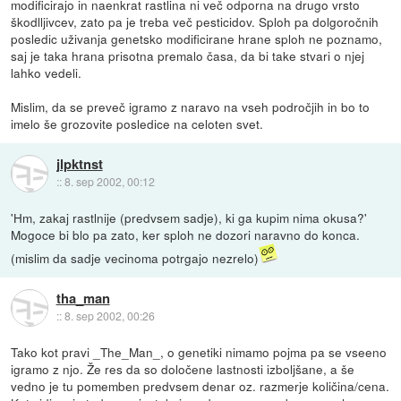
modificirajo in naenkrat rastlina ni več odporna na drugo vrsto
škodlljivcev, zato pa je treba več pesticidov. Sploh pa dolgoročnih
posledic uživanja genetsko modificirane hrane sploh ne poznamo,
saj je taka hrana prisotna premalo časa, da bi take stvari o njej
lahko vedeli.
Mislim, da se preveč igramo z naravo na vseh področjih in bo to
imelo še grozovite posledice na celoten svet.
jlpktnst
::
8. sep 2002, 00:12
'Hm, zakaj rastlnije (predvsem sadje), ki ga kupim nima okusa?'
Mogoce bi blo pa zato, ker sploh ne dozori naravno do konca.
(mislim da sadje vecinoma potrgajo nezrelo)
tha_man
::
8. sep 2002, 00:26
Tako kot pravi _The_Man_, o genetiki nimamo pojma pa se vseeno
igramo z njo. Že res da so določene lastnosti izboljšane, a še
vedno je tu pomemben predvsem denar oz. razmerje količina/cena.