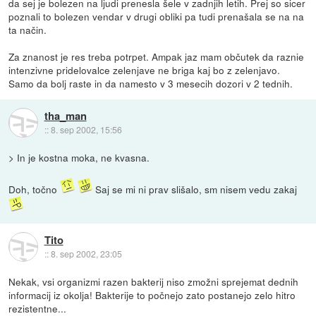
da sej je bolezen na ljudi prenesla šele v zadnjih letih. Prej so sicer
poznali to bolezen vendar v drugi obliki pa tudi prenašala se na na
ta način.
Za znanost je res treba potrpet. Ampak jaz mam občutek da raznie
intenzivne pridelovalce zelenjave ne briga kaj bo z zelenjavo.
Samo da bolj raste in da namesto v 3 mesecih dozori v 2 tednih.
tha_man
::
8. sep 2002, 15:56
> In je kostna moka, ne kvasna.
Doh, točno
Saj se mi ni prav slišalo, sm nisem vedu zakaj
Tito
::
8. sep 2002, 23:05
Nekak, vsi organizmi razen bakterij niso zmožni sprejemat dednih
informacij iz okolja! Bakterije to počnejo zato postanejo zelo hitro
rezistentne...