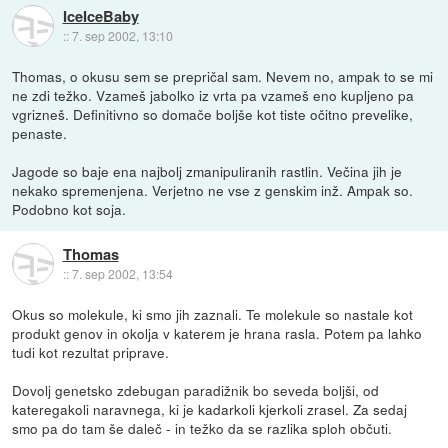
IceIceBaby
::
7. sep 2002, 13:10
Thomas, o okusu sem se prepričal sam. Nevem no, ampak to se mi
ne zdi težko. Vzameš jabolko iz vrta pa vzameš eno kupljeno pa
vgrizneš. Definitivno so domače boljše kot tiste očitno prevelike,
penaste.
Jagode so baje ena najbolj zmanipuliranih rastlin. Večina jih je
nekako spremenjena. Verjetno ne vse z genskim inž. Ampak so.
Podobno kot soja.
Thomas
::
7. sep 2002, 13:54
Okus so molekule, ki smo jih zaznali. Te molekule so nastale kot
produkt genov in okolja v katerem je hrana rasla. Potem pa lahko
tudi kot rezultat priprave.
Dovolj genetsko zdebugan paradižnik bo seveda boljši, od
kateregakoli naravnega, ki je kadarkoli kjerkoli zrasel. Za sedaj
smo pa do tam še daleč - in težko da se razlika sploh občuti.