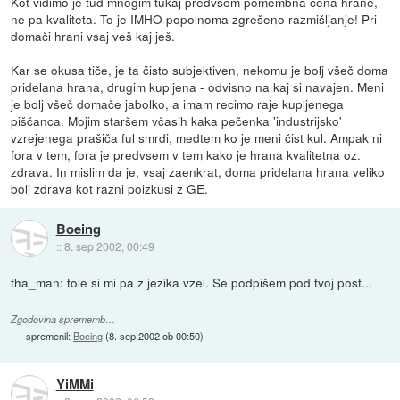
Kot vidimo je tud mnogim tukaj predvsem pomembna cena hrane,
ne pa kvaliteta. To je IMHO popolnoma zgrešeno razmišljanje! Pri
domači hrani vsaj veš kaj ješ.
Kar se okusa tiče, je ta čisto subjektiven, nekomu je bolj všeč doma
pridelana hrana, drugim kupljena - odvisno na kaj si navajen. Meni
je bolj všeč domače jabolko, a imam recimo raje kupljenega
piščanca. Mojim staršem včasih kaka pečenka 'industrijsko'
vzrejenega prašiča ful smrdi, medtem ko je meni čist kul. Ampak ni
fora v tem, fora je predvsem v tem kako je hrana kvalitetna oz.
zdrava. In mislim da je, vsaj zaenkrat, doma pridelana hrana veliko
bolj zdrava kot razni poizkusi z GE.
Boeing
::
8. sep 2002, 00:49
tha_man: tole si mi pa z jezika vzel. Se podpišem pod tvoj post...
Zgodovina sprememb…
spremenil:
Boeing
(
8. sep 2002 ob 00:50
)
YiMMi