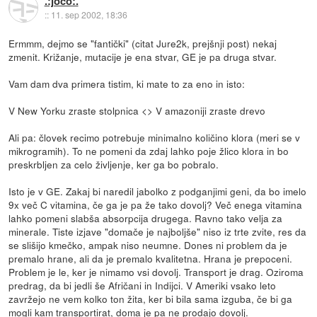
.:joco:.
::
11. sep 2002, 18:36
Ermmm, dejmo se "fantički" (citat Jure2k, prejšnji post) nekaj
zmenit. Križanje, mutacije je ena stvar, GE je pa druga stvar.
Vam dam dva primera tistim, ki mate to za eno in isto:
V New Yorku zraste stolpnica <> V amazoniji zraste drevo
Ali pa: človek recimo potrebuje minimalno količino klora (meri se v
mikrogramih). To ne pomeni da zdaj lahko poje žlico klora in bo
preskrbljen za celo življenje, ker ga bo pobralo.
Isto je v GE. Zakaj bi naredil jabolko z podganjimi geni, da bo imelo
9x več C vitamina, če ga je pa že tako dovolj? Več enega vitamina
lahko pomeni slabša absorpcija drugega. Ravno tako velja za
minerale. Tiste izjave "domače je najboljše" niso iz trte zvite, res da
se slišijo kmečko, ampak niso neumne. Dones ni problem da je
premalo hrane, ali da je premalo kvalitetna. Hrana je prepoceni.
Problem je le, ker je nimamo vsi dovolj. Transport je drag. Oziroma
predrag, da bi jedli še Afričani in Indijci. V Ameriki vsako leto
zavržejo ne vem kolko ton žita, ker bi bila sama izguba, če bi ga
mogli kam transportirat, doma je pa ne prodajo dovolj.