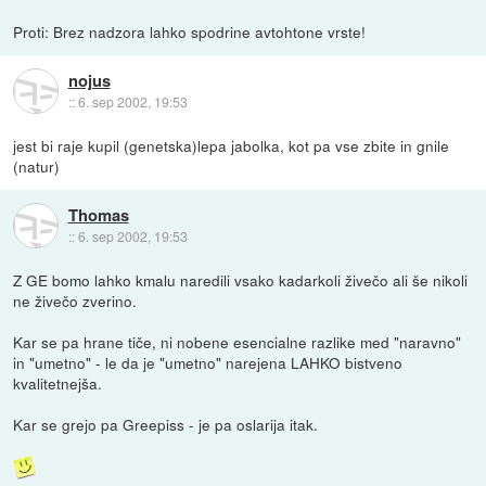
Proti: Brez nadzora lahko spodrine avtohtone vrste!
nojus
::
6. sep 2002, 19:53
jest bi raje kupil (genetska)lepa jabolka, kot pa vse zbite in gnile
(natur)
Thomas
::
6. sep 2002, 19:53
Z GE bomo lahko kmalu naredili vsako kadarkoli živečo ali še nikoli
ne živečo zverino.
Kar se pa hrane tiče, ni nobene esencialne razlike med "naravno"
in "umetno" - le da je "umetno" narejena LAHKO bistveno
kvalitetnejša.
Kar se grejo pa Greepiss - je pa oslarija itak.