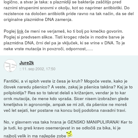
logično, a stvar je taka: s plazmidiji se bakterije zaščitijo pred
raznimi strupenimi snovmi v okolju, kot so naprimer antibiotiki. Do
rezistence na določen antibiotik pride ravno na tak način, da se del
originalne plazmidne DNA zamenja.
Poglej
link
če meni ne verjameš, ko ti bolj po kmečko govorim.
Poglej si predvsem slikce. Tisti krogec rdeče in modre barve je
plazmidna DNA, črni del pa je vključek, ki se vrine v DNA. To je
neke vrste mutacija in povzroči, odpornost,.....
Jure2k
::
11. sep 2002, 17:50
Fantički, a vi sploh veste iz česa je kruh? Mogoče veste, kako je
človek naredu pšenico? A veste, zakaj je pšenica takšna? Kaj je to
poliploidija? Res so to takrat delali s križanjem, vendar je to kar
ornk mutacija, če mene kdo vpraša. Sicer nisem izobražen glede
kmetijstva in agronomije, ampak se mi zdi, da pšenice ne moreš
več let sejati, ker postane na koncu bolj podobna navadni travi.
No, v glavnem vsa taka hrana je GENSKO MANIPULIRANA! Ker to
je tudi, ko greš kravo osemenjevat in se odločiš za bika, ki je
najbolj velik in ma najlepše zobe