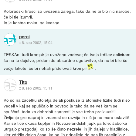
Koloradski hrošči so uvožena zalega, tako da ne bi blo nič narobe,
če bi tle izumrli.
In je kostna moka, ne kvasna.
perci
::
8. sep 2002, 15:04
TESKAn: tudi krompir je uvožena zadeva; če tvojo trditev apliciram
še na to dejstvo, pridem do absurdne ugotovitve, da ne bi bilo še
večje lakote, če bi nehali pridelovati krompir
.
Tito
::
8. sep 2002, 15:11
Ko so na začetku stoletja delali poskuse iz atomske fizike tudi niso
vedeli v kaj se spuščajo in povsod je tako da ne veš kam se
spuščaš, toda za dobrobit znanosti je vse treba preizkusiti!
Življenje gre naprej in znanost se razvija in nič je ne more ustaviti!
Kar se tiče okusa kupljenih Novozelandskih japk pa tole: Jabolka
utrgajo prezgodaj, ko so še čisto nezrele, in jih dajejo v hladilnice,
kjer zdržijo dolgo časa, ko pa jih pripeljejo do nas jih preplinijo z