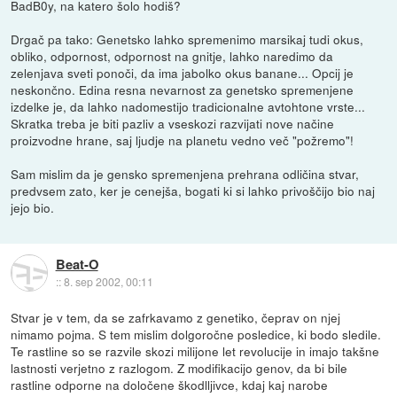
BadB0y, na katero šolo hodiš?
Drgač pa tako: Genetsko lahko spremenimo marsikaj tudi okus,
obliko, odpornost, odpornost na gnitje, lahko naredimo da
zelenjava sveti ponoči, da ima jabolko okus banane... Opcij je
neskončno. Edina resna nevarnost za genetsko spremenjene
izdelke je, da lahko nadomestijo tradicionalne avtohtone vrste...
Skratka treba je biti pazliv a vseskozi razvijati nove načine
proizvodne hrane, saj ljudje na planetu vedno več "požremo"!
Sam mislim da je gensko spremenjena prehrana odličina stvar,
predvsem zato, ker je cenejša, bogati ki si lahko privoščijo bio naj
jejo bio.
Beat-O
::
8. sep 2002, 00:11
Stvar je v tem, da se zafrkavamo z genetiko, čeprav on njej
nimamo pojma. S tem mislim dolgoročne posledice, ki bodo sledile.
Te rastline so se razvile skozi milijone let revolucije in imajo takšne
lastnosti verjetno z razlogom. Z modifikacijo genov, da bi bile
rastline odporne na določene škodlljivce, kdaj kaj narobe