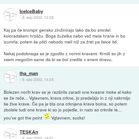
IceIceBaby
::
8. sep 2002, 12:28
Kaj pa če krompir gensko zinžinirajo tako da bo smrdel
koloradskem hrošču. Boga žuželka nebo več mela hrane in bo
izumrla, potem še ptiči nebodo meli niž za žret pa lisice itd.
Nekaj podobnega se je zgodilo z norimi kravami. Krmili so jih z
vsem mogočim samo da bi se bol zredile v enem dnevu.
tha_man
::
8. sep 2002, 14:24
Bolezen norih krav se je razširila zaradi one kvasne moke al kako
se že reče... Vglavnem, krava crkne, jo predelajo in z nji nakrmijo
še žive krave. Če pa je bla ona crknjena krava bolna, so potem
zbolele tudi one krave ki so jo pojedle, in nato so crknile te...
you've got the point
Vglavnem, sucks!
TESKAn
::
8. sep 2002, 14:51