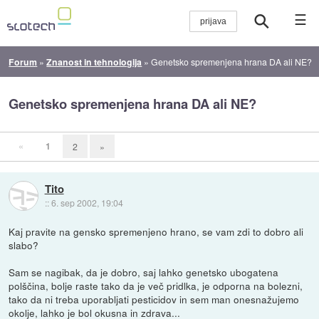
☰
Forum
»
Znanost in tehnologija
»
Genetsko spremenjena hrana DA ali NE?
Genetsko spremenjena hrana DA ali NE?
«
1
2
»
Tito
::
6. sep 2002, 19:04
Kaj pravite na gensko spremenjeno hrano, se vam zdi to dobro ali
slabo?
Sam se nagibak, da je dobro, saj lahko genetsko ubogatena
polščina, bolje raste tako da je več pridlka, je odporna na bolezni,
tako da ni treba uporabljati pesticidov in sem man onesnažujemo
okolje, lahko je bol okusna in zdrava...