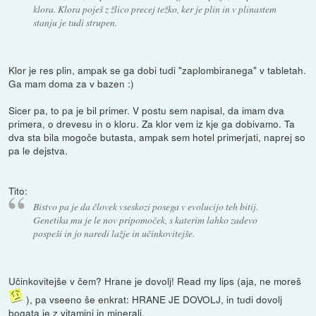
klora. Klora poješ z žlico precej težko, ker je plin in v plinastem
stanju je tudi strupen.
Klor je res plin, ampak se ga dobi tudi "zaplombiranega" v tabletah.
Ga mam doma za v bazen :)
Sicer pa, to pa je bil primer. V postu sem napisal, da imam dva
primera, o drevesu in o kloru. Za klor vem iz kje ga dobivamo. Ta
dva sta bila mogoče butasta, ampak sem hotel primerjati, naprej so
pa le dejstva.
Tito:
Bistvo pa je da človek vseskozi posega v evolucijo teh bitij.
Genetika mu je le nov pripomoček, s katerim lahko zadevo
pospeši in jo naredi lažje in učinkovitejše.
Učinkovitejše v čem? Hrane je dovolj! Read my lips (aja, ne moreš
), pa vseeno še enkrat: HRANE JE DOVOLJ, in tudi dovolj
bogata je z vitamini in minerali.