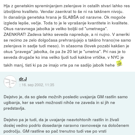
Hja z genetskim spreminjanjem zelenjave in ostalih stvari lahko res
izboljšmo kvaliteto. Vendar zaenkrat to še ni na takšnem nivoju.
In današnja genetska hrana je SLABŠA od naravne. Ok mogoče
izgleda lepše, večje. Toda to je le vprašanje kvantitete in kvalitete.
Okus naravnega jabolka je veliko boljši od "umetnega".
ZAENKRAT! Zadeva lahko seveda napreduje, a ni nujno. V ameriki
se recimo ze zelo dolgočasa prehranjujejo s takšno hrano(ne samo
zelenjava in sadje tudi meso). In sčasoma človek pozabi kakšen je
okus "pravega" jabolka, če pa že 20 let je "umetna". Pri nas je to
seveda drugače ko ima veliko ljudi tudi kakšne vrtičke, v NYC je
takih manj, tisti ki pa ze imajo vrte pa ne sadijo jabolk hehe
dr.J
::
16. sep 2002, 11:35
Dejstvo je, da so glede možnih posledic uvajanja GM rastlin samo
ugibanja, ker se vseh možnosti nihče ne zaveda in si jih ne
predstavlja.
Dejstvo pa je tudi, da je uvajanje neavtohtonih rastlin in živali
doslej vedno podrlo dosedanje naravno ravnovesje na določenem
področju. GM rastline so pač trenutno tudi vse po vrsti