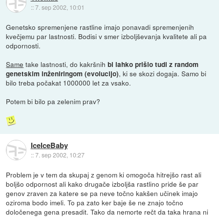
::
7. sep 2002, 10:01
Genetsko spremenjene rastline imajo ponavadi spremenjenih
kvečjemu par lastnosti. Bodisi v smer izboljševanja kvalitete ali pa
odpornosti.
Same
take lastnosti, do kakršnih
bi lahko prišlo tudi z random
, ki se skozi dogaja. Samo bi
genetskim inženiringom (evolucijo)
bilo treba počakat 1000000 let za vsako.
Potem bi bilo pa zelenim prav?
IceIceBaby
::
7. sep 2002, 10:27
Problem je v tem da skupaj z genom ki omogoča hitrejšo rast ali
boljšo odpornost ali kako drugače izboljša rastlino pride še par
genov zraven za katere se pa neve točno kakšen učinek imajo
oziroma bodo imeli. To pa zato ker baje še ne znajo točno
določenega gena presadit. Tako da nemorte rečt da taka hrana ni