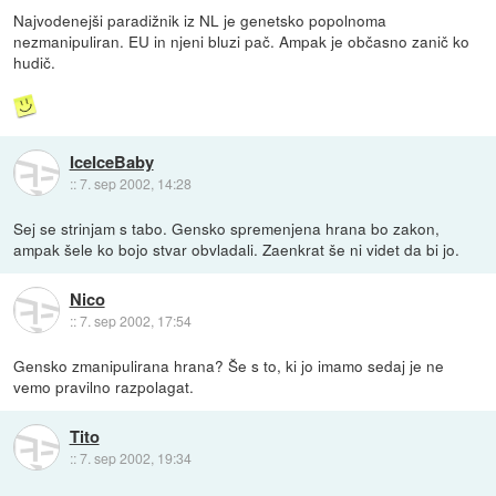
Najvodenejši paradižnik iz NL je genetsko popolnoma
nezmanipuliran. EU in njeni bluzi pač. Ampak je občasno zanič ko
hudič.
IceIceBaby
::
7. sep 2002, 14:28
Sej se strinjam s tabo. Gensko spremenjena hrana bo zakon,
ampak šele ko bojo stvar obvladali. Zaenkrat še ni videt da bi jo.
Nico
::
7. sep 2002, 17:54
Gensko zmanipulirana hrana? Še s to, ki jo imamo sedaj je ne
vemo pravilno razpolagat.
Tito
::
7. sep 2002, 19:34