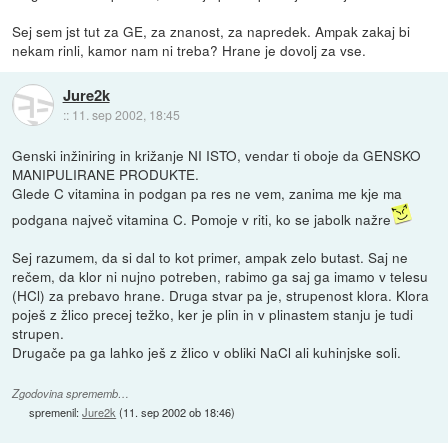
Sej sem jst tut za GE, za znanost, za napredek. Ampak zakaj bi
nekam rinli, kamor nam ni treba? Hrane je dovolj za vse.
Jure2k
::
11. sep 2002, 18:45
Genski inžiniring in križanje NI ISTO, vendar ti oboje da GENSKO
MANIPULIRANE PRODUKTE.
Glede C vitamina in podgan pa res ne vem, zanima me kje ma
podgana največ vitamina C. Pomoje v riti, ko se jabolk nažre
Sej razumem, da si dal to kot primer, ampak zelo butast. Saj ne
rečem, da klor ni nujno potreben, rabimo ga saj ga imamo v telesu
(HCl) za prebavo hrane. Druga stvar pa je, strupenost klora. Klora
poješ z žlico precej težko, ker je plin in v plinastem stanju je tudi
strupen.
Drugače pa ga lahko ješ z žlico v obliki NaCl ali kuhinjske soli.
Zgodovina sprememb…
spremenil:
Jure2k
(
11. sep 2002 ob 18:46
)