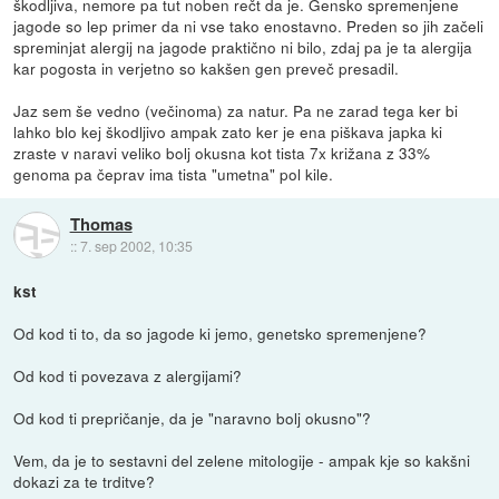
škodljiva, nemore pa tut noben rečt da je. Gensko spremenjene
jagode so lep primer da ni vse tako enostavno. Preden so jih začeli
spreminjat alergij na jagode praktično ni bilo, zdaj pa je ta alergija
kar pogosta in verjetno so kakšen gen preveč presadil.
Jaz sem še vedno (večinoma) za natur. Pa ne zarad tega ker bi
lahko blo kej škodljivo ampak zato ker je ena piškava japka ki
zraste v naravi veliko bolj okusna kot tista 7x križana z 33%
genoma pa čeprav ima tista "umetna" pol kile.
Thomas
::
7. sep 2002, 10:35
kst
Od kod ti to, da so jagode ki jemo, genetsko spremenjene?
Od kod ti povezava z alergijami?
Od kod ti prepričanje, da je "naravno bolj okusno"?
Vem, da je to sestavni del zelene mitologije - ampak kje so kakšni
dokazi za te trditve?