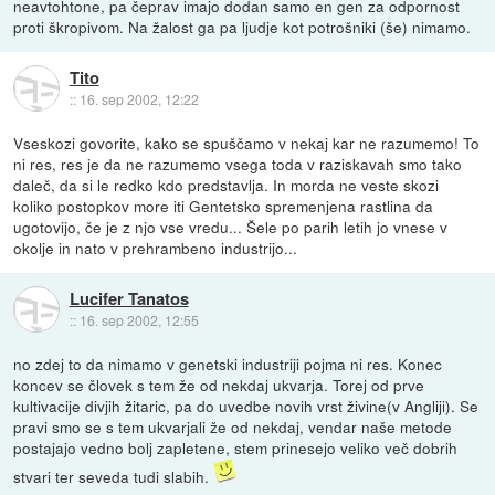
neavtohtone, pa čeprav imajo dodan samo en gen za odpornost
proti škropivom. Na žalost ga pa ljudje kot potrošniki (še) nimamo.
Tito
::
16. sep 2002, 12:22
Vseskozi govorite, kako se spuščamo v nekaj kar ne razumemo! To
ni res, res je da ne razumemo vsega toda v raziskavah smo tako
daleč, da si le redko kdo predstavlja. In morda ne veste skozi
koliko postopkov more iti Gentetsko spremenjena rastlina da
ugotovijo, če je z njo vse vredu... Šele po parih letih jo vnese v
okolje in nato v prehrambeno industrijo...
Lucifer Tanatos
::
16. sep 2002, 12:55
no zdej to da nimamo v genetski industriji pojma ni res. Konec
koncev se človek s tem že od nekdaj ukvarja. Torej od prve
kultivacije divjih žitaric, pa do uvedbe novih vrst živine(v Angliji). Se
pravi smo se s tem ukvarjali že od nekdaj, vendar naše metode
postajajo vedno bolj zapletene, stem prinesejo veliko več dobrih
stvari ter seveda tudi slabih.