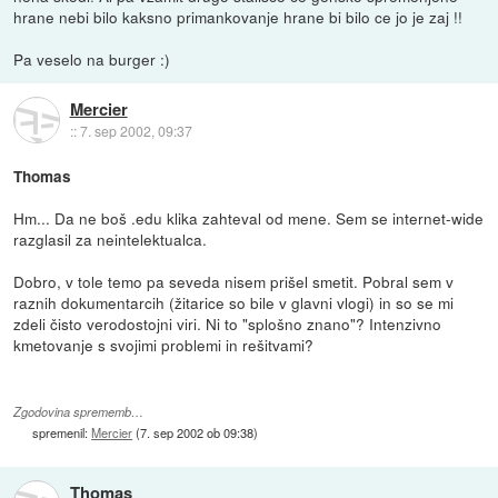
hrane nebi bilo kaksno primankovanje hrane bi bilo ce jo je zaj !!
Pa veselo na burger :)
Mercier
::
7. sep 2002, 09:37
Thomas
Hm... Da ne boš .edu klika zahteval od mene. Sem se internet-wide
razglasil za neintelektualca.
Dobro, v tole temo pa seveda nisem prišel smetit. Pobral sem v
raznih dokumentarcih (žitarice so bile v glavni vlogi) in so se mi
zdeli čisto verodostojni viri. Ni to "splošno znano"? Intenzivno
kmetovanje s svojimi problemi in rešitvami?
Zgodovina sprememb…
spremenil:
Mercier
(
7. sep 2002 ob 09:38
)
Thomas