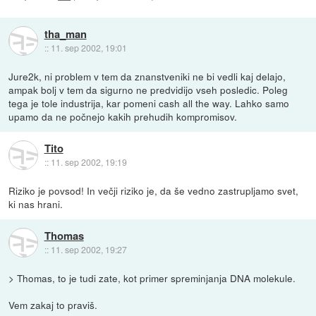
tha_man
::
11. sep 2002, 19:01
Jure2k, ni problem v tem da znanstveniki ne bi vedli kaj delajo,
ampak bolj v tem da sigurno ne predvidijo vseh posledic. Poleg
tega je tole industrija, kar pomeni cash all the way. Lahko samo
upamo da ne počnejo kakih prehudih kompromisov.
Tito
::
11. sep 2002, 19:19
Riziko je povsod! In večji riziko je, da še vedno zastrupljamo svet,
ki nas hrani.
Thomas
::
11. sep 2002, 19:27
> Thomas, to je tudi zate, kot primer spreminjanja DNA molekule.
Vem zakaj to praviš.