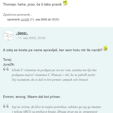
Thomas: hehe, prav, če ti tako praviš
Zgodovina sprememb…
spremenil:
Jure2k
(
11. sep 2002 ob 19:31
)
.:joco:.
::
11. sep 2002, 20:00
A zdej se boste pa name spravljali, ker sem hotu mir tle nardit?
Torej:
Jure2k:
Glede C vitamina in podgan pa res ne vem, zanima me kje ma
podgana največ vitamina C. Pomoje v riti, ko se jabolk nažre
Sej razumem, da si dal to kot primer, ampak zelo butast.
Emmm, wrong. Nisem dal kot primer.
Saj ne rečem, da klor ni nujno potreben, rabimo ga saj ga imamo
v telesu (HCl) za prebavo hrane. Druga stvar pa je, strupenost