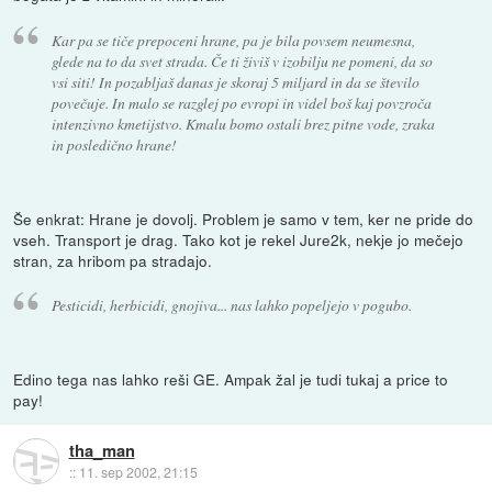
Kar pa se tiče prepoceni hrane, pa je bila povsem neumesna,
glede na to da svet strada. Če ti živiš v izobilju ne pomeni, da so
vsi siti! In pozabljaš danas je skoraj 5 miljard in da se število
povečuje. In malo se razglej po evropi in videl boš kaj povzroča
intenzivno kmetijstvo. Kmalu bomo ostali brez pitne vode, zraka
in posledično hrane!
Še enkrat: Hrane je dovolj. Problem je samo v tem, ker ne pride do
vseh. Transport je drag. Tako kot je rekel Jure2k, nekje jo mečejo
stran, za hribom pa stradajo.
Pesticidi, herbicidi, gnojiva... nas lahko popeljejo v pogubo.
Edino tega nas lahko reši GE. Ampak žal je tudi tukaj a price to
pay!
tha_man
::
11. sep 2002, 21:15