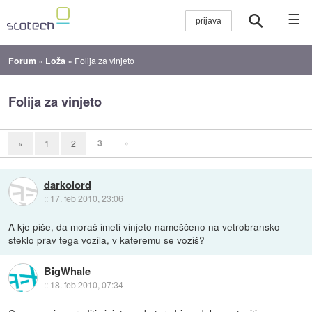
☰
Forum
»
Loža
»
Folija za vinjeto
Folija za vinjeto
3
»
«
1
2
darkolord
::
17. feb 2010, 23:06
A kje piše, da moraš imeti vinjeto nameščeno na vetrobransko
steklo prav tega vozila, v kateremu se voziš?
BigWhale
::
18. feb 2010, 07:34