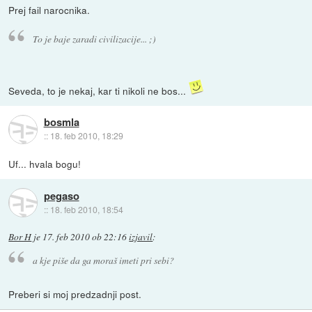
Prej fail narocnika.
To je baje zaradi civilizacije... ;)
Seveda, to je nekaj, kar ti nikoli ne bos...
bosmla
::
18. feb 2010, 18:29
Uf... hvala bogu!
pegaso
::
18. feb 2010, 18:54
Bor H
je
17. feb 2010 ob 22:16
izjavil
:
a kje piše da ga moraš imeti pri sebi?
Preberi si moj predzadnji post.