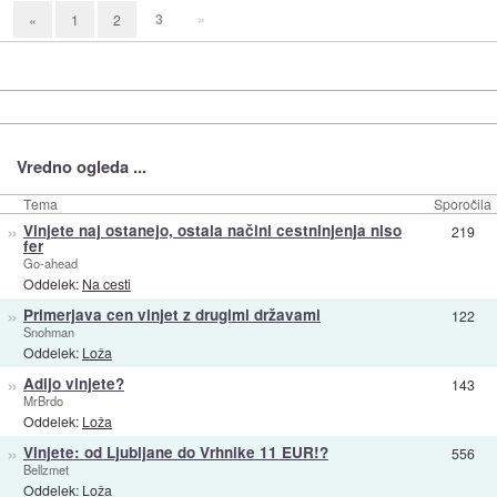
3
»
«
1
2
Vredno ogleda ...
Tema
Sporočila
»
Vinjete naj ostanejo, ostala načini cestninjenja niso
219
fer
Go-ahead
Oddelek:
Na cesti
»
Primerjava cen vinjet z drugimi državami
122
Snohman
Oddelek:
Loža
»
Adijo vinjete?
143
MrBrdo
Oddelek:
Loža
»
Vinjete: od Ljubljane do Vrhnike 11 EUR!?
556
Bellzmet
Oddelek:
Loža