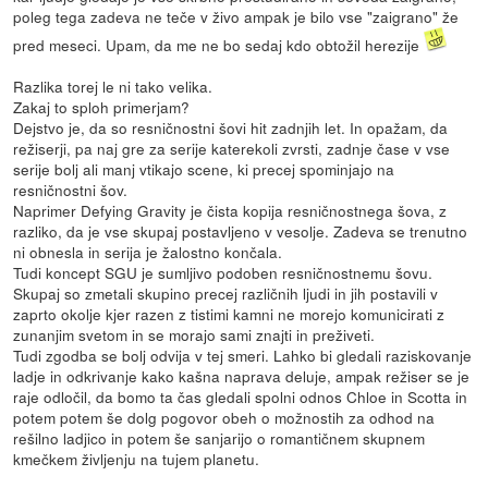
poleg tega zadeva ne teče v živo ampak je bilo vse "zaigrano" že
pred meseci. Upam, da me ne bo sedaj kdo obtožil herezije
Razlika torej le ni tako velika.
Zakaj to sploh primerjam?
Dejstvo je, da so resničnostni šovi hit zadnjih let. In opažam, da
režiserji, pa naj gre za serije katerekoli zvrsti, zadnje čase v vse
serije bolj ali manj vtikajo scene, ki precej spominjajo na
resničnostni šov.
Naprimer Defying Gravity je čista kopija resničnostnega šova, z
razliko, da je vse skupaj postavljeno v vesolje. Zadeva se trenutno
ni obnesla in serija je žalostno končala.
Tudi koncept SGU je sumljivo podoben resničnostnemu šovu.
Skupaj so zmetali skupino precej različnih ljudi in jih postavili v
zaprto okolje kjer razen z tistimi kamni ne morejo komunicirati z
zunanjim svetom in se morajo sami znajti in preživeti.
Tudi zgodba se bolj odvija v tej smeri. Lahko bi gledali raziskovanje
ladje in odkrivanje kako kašna naprava deluje, ampak režiser se je
raje odločil, da bomo ta čas gledali spolni odnos Chloe in Scotta in
potem potem še dolg pogovor obeh o možnostih za odhod na
rešilno ladjico in potem še sanjarijo o romantičnem skupnem
kmečkem življenju na tujem planetu.