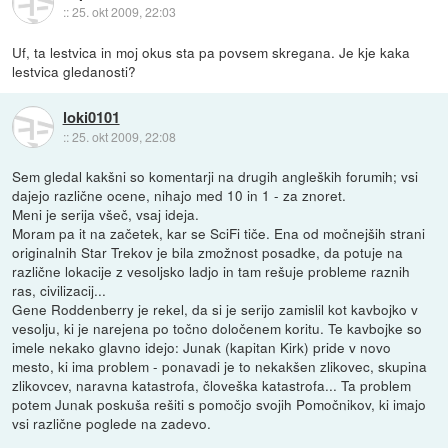
::
25. okt 2009, 22:03
Uf, ta lestvica in moj okus sta pa povsem skregana. Je kje kaka
lestvica gledanosti?
loki0101
::
25. okt 2009, 22:08
Sem gledal kakšni so komentarji na drugih angleških forumih; vsi
dajejo različne ocene, nihajo med 10 in 1 - za znoret.
Meni je serija všeč, vsaj ideja.
Moram pa it na začetek, kar se SciFi tiče. Ena od močnejših strani
originalnih Star Trekov je bila zmožnost posadke, da potuje na
različne lokacije z vesoljsko ladjo in tam rešuje probleme raznih
ras, civilizacij...
Gene Roddenberry je rekel, da si je serijo zamislil kot kavbojko v
vesolju, ki je narejena po točno določenem koritu. Te kavbojke so
imele nekako glavno idejo: Junak (kapitan Kirk) pride v novo
mesto, ki ima problem - ponavadi je to nekakšen zlikovec, skupina
zlikovcev, naravna katastrofa, človeška katastrofa... Ta problem
potem Junak poskuša rešiti s pomočjo svojih Pomočnikov, ki imajo
vsi različne poglede na zadevo.