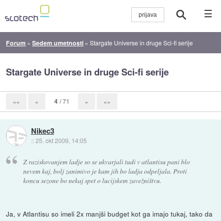
☰
Forum
»
Sedem umetnosti
»
Stargate Universe in druge Sci-fi serije
Stargate Universe in druge Sci-fi serije
4
/ 71
««
«
»
»»
Nikec3
::
25. okt 2009, 14:05
Z raziskovanjem ladje so se ukvarjali tudi v atlantisu pani blo
nevem kaj, bolj zanimivo je kam jih bo ladja odpeljala. Proti
koncu sezone bo nekaj spet o lucijskem zavežništvu.
Ja, v Atlantisu so imeli 2x manjši budget kot ga imajo tukaj, tako da