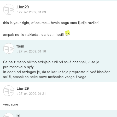
Lion29
::
27. okt 2009, 01:03
this is your right, of course... hvala bogu smo ljudje razlicni
ampak ne tle nakladat, da lost ni scifi
fosil
::
27. okt 2009, 01:16
Se pa z mano očitno strinjajo tudi pri sci-fi channel, ki se je
preimenoval v syfy.
In eden od razlogov je, da to kar kažejo preprosto ni več klasičen
sci-fi, ampak so neke nove mešanice vsega živega.
Lion29
::
27. okt 2009, 01:21
yes, sure
Izi