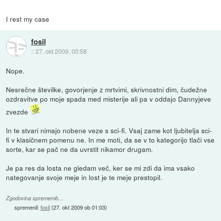
I rest my case
fosil
::
27. okt 2009, 00:58
Nope.
Nesrečne številke, govorjenje z mrtvimi, skrivnostni dim, čudežne
ozdravitve po moje spada med misterije ali pa v oddajo Dannyjeve
zvezde
In te stvari nimajo nobene veze s sci-fi. Vsaj zame kot ljubitelja sci-
fi v klasičnem pomenu ne. In me moti, da se v to kategorijo tlači vse
sorte, kar se pač ne da uvrstit nikamor drugam.
Je pa res da losta ne gledam več, ker se mi zdi da ima vsako
nategovanje svoje meje in lost je te meje prestopil.
Zgodovina sprememb…
spremenil:
fosil
(
27. okt 2009 ob 01:03
)