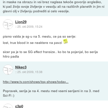
in maske na obrazu in vsi brez naglasa tekoče govorijo angleško,
ki pač živijo svoje življenje v vesolju ali na različnih planetih in jim ni
glavni cilj v življenju podrediti si celo vesolje.
Lion29
::
25. okt 2009, 15:24
pismo valda je sg-u na 5. mestu, ce pa so serije:
lost, true blood in se neaktere na pavzi
sicer pa je to se SG effect fransize.. ko bo ta pojenjal, bo serija
hitro padla
Nikec3
::
25. okt 2009, 15:38
http://www.tv.com/shows/top-shows/today...
Popravek, serija je na 4. mestu med vsemi serijami in na 3. med
Sci-Fi :)
c3p0