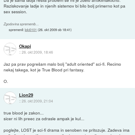
Da je sama ladja rešila problem se mi je zdelo antiklimaktično.
Raziskovanje ladje in njenih sistemov bi bilo bolj primerno kot pa
sex session.
Zgodovina sprememb…
spremenil:
loki0101
(
26. okt 2009 ob 18:41
)
Okapi
::
26. okt 2009, 18:46
Jaz pa prav pogrešam malo bolj "adult oriented" sci-fi. Recimo
nekaj takega, kot je True Blood pri fantasy.
O.
Lion29
::
26. okt 2009, 21:04
true blood je zakon...
sicer ni lih preec za odrasle ampak je kul...
poglejte, LOST je sci-fi drama in senoben ne pritozuje. Zadeva ima