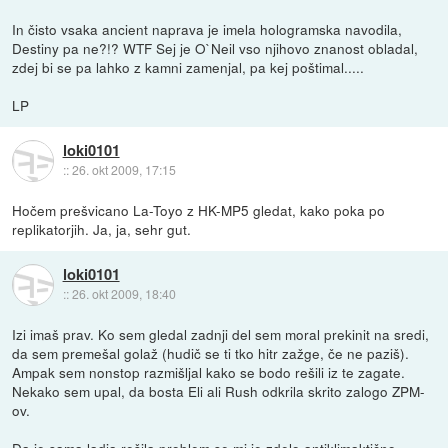
In čisto vsaka ancient naprava je imela hologramska navodila,
Destiny pa ne?!? WTF Sej je O`Neil vso njihovo znanost obladal,
zdej bi se pa lahko z kamni zamenjal, pa kej poštimal.....
LP
loki0101
::
26. okt 2009, 17:15
Hočem prešvicano La-Toyo z HK-MP5 gledat, kako poka po
replikatorjih. Ja, ja, sehr gut.
loki0101
::
26. okt 2009, 18:40
Izi imaš prav. Ko sem gledal zadnji del sem moral prekinit na sredi,
da sem premešal golaž (hudič se ti tko hitr zažge, če ne paziš).
Ampak sem nonstop razmišljal kako se bodo rešili iz te zagate.
Nekako sem upal, da bosta Eli ali Rush odkrila skrito zalogo ZPM-
ov.