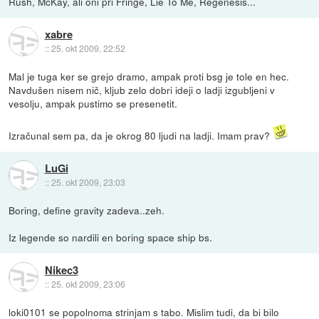
Rush, McKay, ali oni pri Fringe, Lie To Me, Regenesis...
xabre
::
25. okt 2009, 22:52
Mal je tuga ker se grejo dramo, ampak proti bsg je tole en hec.
Navdušen nisem nič, kljub zelo dobri ideji o ladji izgubljeni v
vesolju, ampak pustimo se presenetit.
Izračunal sem pa, da je okrog 80 ljudi na ladji. Imam prav?
LuGi
::
25. okt 2009, 23:03
Boring, define gravity zadeva..zeh.
Iz legende so nardili en boring space ship bs.
Nikec3
::
25. okt 2009, 23:06
loki0101 se popolnoma strinjam s tabo. Mislim tudi, da bi bilo