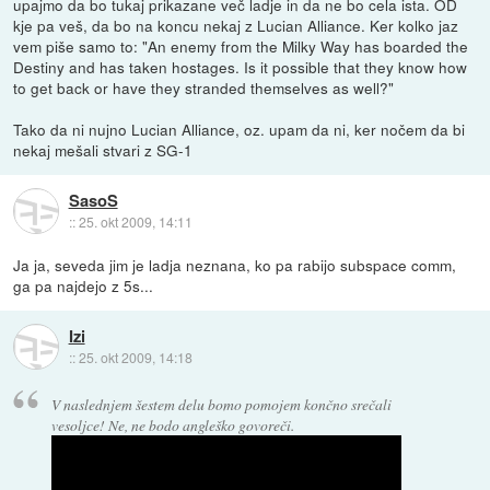
upajmo da bo tukaj prikazane več ladje in da ne bo cela ista. OD
kje pa veš, da bo na koncu nekaj z Lucian Alliance. Ker kolko jaz
vem piše samo to: "An enemy from the Milky Way has boarded the
Destiny and has taken hostages. Is it possible that they know how
to get back or have they stranded themselves as well?"
Tako da ni nujno Lucian Alliance, oz. upam da ni, ker nočem da bi
nekaj mešali stvari z SG-1
SasoS
::
25. okt 2009, 14:11
Ja ja, seveda jim je ladja neznana, ko pa rabijo subspace comm,
ga pa najdejo z 5s...
Izi
::
25. okt 2009, 14:18
V naslednjem šestem delu bomo pomojem končno srečali
vesoljce! Ne, ne bodo angleško govoreči.