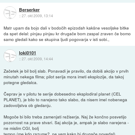
Berserker
::
27. okt 2009, 13:14
Matr upam da bojo dali v bodočih epizodah kakšne vesoljske bitke
da spet delal: pinjau pinjau kr drugače bom zaspal zraven če bomo
samo gledali kako se skupina ljudi pogovarja v isti sobi.,
loki0101
::
27. okt 2009, 14:44
Začetek je bil bolj slab. Ponavadi je pravilo, da dobiš akcijo v prvih
minutah nekega filma; pilot serija mora imeti eksplozije, da takoj
potegne gledalca.
Čeprav je v pilotu te serije dobesedno eksplodiral planet (CEL
PLANET), je bilo to narejeno tako slabo, da nisem imel nobenega
zadovoljstva ob gledanju.
Mogoče bi bilo treba zamenjati režiserja. Naj že končno posvetijo
pozornost na prave stvari. Saj akcija je, ampak je slabo narejena -
ne mislim CGI, bolj
tempo (me kdo razume?, ne vem kako bi drugače povedal).