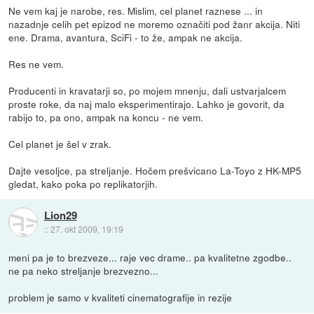
Ne vem kaj je narobe, res. Mislim, cel planet raznese ... in
nazadnje celih pet epizod ne moremo označiti pod žanr akcija. Niti
ene. Drama, avantura, SciFi - to že, ampak ne akcija.
Res ne vem.
Producenti in kravatarji so, po mojem mnenju, dali ustvarjalcem
proste roke, da naj malo eksperimentirajo. Lahko je govorit, da
rabijo to, pa ono, ampak na koncu - ne vem.
Cel planet je šel v zrak.
Dajte vesoljce, pa streljanje. Hočem prešvicano La-Toyo z HK-MP5
gledat, kako poka po replikatorjih.
Lion29
::
27. okt 2009, 19:19
meni pa je to brezveze... raje vec drame.. pa kvalitetne zgodbe..
ne pa neko streljanje brezvezno...
problem je samo v kvaliteti cinematografije in rezije