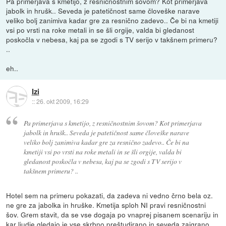
Pa primerjava s kmetijo, z resničnostnim šovom? Kot primerjava
jabolk in hrušk.. Seveda je patetičnost same človeške narave
veliko bolj zanimiva kadar gre za resnično zadevo.. Če bi na kmetiji
vsi po vrsti na roke metali in se šli orgije, valda bi gledanost
poskočla v nebesa, kaj pa se zgodi s TV serijo v takšnem primeru?
..
eh..
Izi
::
26. okt 2009, 16:29
Pa primerjava s kmetijo, z resničnostnim šovom? Kot primerjava
jabolk in hrušk.. Seveda je patetičnost same človeške narave
veliko bolj zanimiva kadar gre za resnično zadevo.. Če bi na
kmetiji vsi po vrsti na roke metali in se šli orgije, valda bi
gledanost poskočla v nebesa, kaj pa se zgodi s TV serijo v
takšnem primeru? ..
Hotel sem na primeru pokazati, da zadeva ni vedno črno bela oz.
ne gre za jabolka in hruške. Kmetija sploh NI pravi resničnostni
šov. Grem stavit, da se vse dogaja po vnaprej pisanem scenariju in
kar ljudje gledajo je vse skrbno preštudirano in seveda zaigrano,