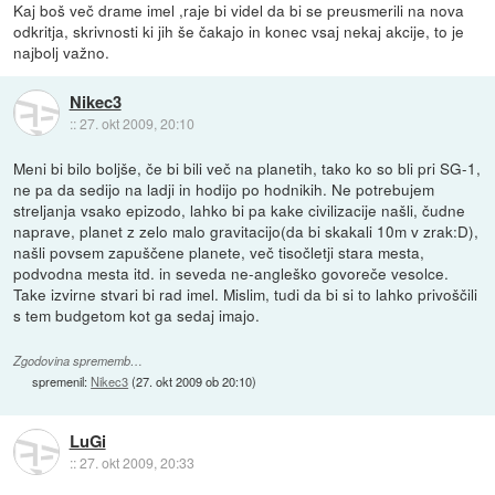
Kaj boš več drame imel ,raje bi videl da bi se preusmerili na nova
odkritja, skrivnosti ki jih še čakajo in konec vsaj nekaj akcije, to je
najbolj važno.
Nikec3
::
27. okt 2009, 20:10
Meni bi bilo boljše, če bi bili več na planetih, tako ko so bli pri SG-1,
ne pa da sedijo na ladji in hodijo po hodnikih. Ne potrebujem
streljanja vsako epizodo, lahko bi pa kake civilizacije našli, čudne
naprave, planet z zelo malo gravitacijo(da bi skakali 10m v zrak:D),
našli povsem zapuščene planete, več tisočletji stara mesta,
podvodna mesta itd. in seveda ne-angleško govoreče vesolce.
Take izvirne stvari bi rad imel. Mislim, tudi da bi si to lahko privoščili
s tem budgetom kot ga sedaj imajo.
Zgodovina sprememb…
spremenil:
Nikec3
(
27. okt 2009 ob 20:10
)
LuGi
::
27. okt 2009, 20:33