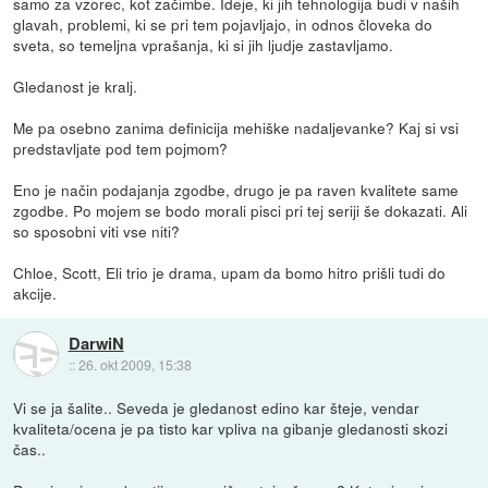
samo za vzorec, kot začimbe. Ideje, ki jih tehnologija budi v naših
glavah, problemi, ki se pri tem pojavljajo, in odnos človeka do
sveta, so temeljna vprašanja, ki si jih ljudje zastavljamo.
Gledanost je kralj.
Me pa osebno zanima definicija mehiške nadaljevanke? Kaj si vsi
predstavljate pod tem pojmom?
Eno je način podajanja zgodbe, drugo je pa raven kvalitete same
zgodbe. Po mojem se bodo morali pisci pri tej seriji še dokazati. Ali
so sposobni viti vse niti?
Chloe, Scott, Eli trio je drama, upam da bomo hitro prišli tudi do
akcije.
DarwiN
::
26. okt 2009, 15:38
Vi se ja šalite.. Seveda je gledanost edino kar šteje, vendar
kvaliteta/ocena je pa tisto kar vpliva na gibanje gledanosti skozi
čas..