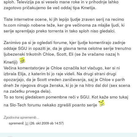
sploh. Televizija pa si veselo mane roke in v prihodnje lahko
zagotovo pričakujemo še več oddaj tipa Kmetija.
Tiste internetne ocene, ki jih lepijo ljudje zraven serij na recimo
tv.com nimajo nobene teže, ker gre večinoma za mlajše ljudi, ki
serije spremljajo preko torrenta in tako sploh niso gledalci.
Zanimivo pa si je ogledati forume, kjer ljudje komentirajo zadnje
oddaje SGU in opaziti je, da je glavna tema celotne serije trenutno
ljubezenski trikotnih Chloe, Scott, Eli (se že vračamo nazaj h
Kmetiji)
Večina komentatorjev je Chloe označila kot vlačugo, ker si ni
izbrala Elija, z katerim bi jo raje videli. Na drugi strani drugi
opozarjajo, da je Scott vreden zaničevanja, saj je Chloe v parih
dneh že njegova druga ženska, ki jo je na hitro dal dol (sex scena
na začetku prvega dela).
To so torej gledalcem pomembne reči v SGU. Kot kaže smo tukaj
na Slo-Tech forumu nekako zgrešili poanto serije
Zgodovina sprememb…
spremenil:
Izi
(
26. okt 2009 ob 14:57
)