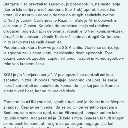
Stargate 1 so prevzeli to zasnovo, jo posodobili in, namesto ladje
(ker bi bila serija preveč podobna Star Trek) uporabili zvezdna
vrata, ki v trenutku odprejo dostop do drugih zanimivih svetov.
O'Neill je Junak, Carterjeva je Razum, Te'alc je Mirni bojevnik in
Jackson je Čustva. Ko pride do problema imajo vsi relativno
drugačen pogled, način delovanja, včasih je O'Neill komični vložek,
drugič je to Jackson, včasih Tealc reši zadevo, drugič Carterjeva...
in to lahko mešaš celih deset let.
Podobna struktura likov velja za SG Atlantis. Vse to so serije, kjer
je zgodba zaključena v eni, maksimalno dveh epizodah. Torej
doživiš začetek zgodbe, zaplet, vrhunec, razplet in konec zgodbe v
relativno kratkem času.
SGU je pa "serijalna serija". V prvi epizodi so nanizali cel kup
začetkov in zdaj jih počasi razvijajo, podobno kot Lost. Te serije
moraš spremljati od začetka do konca, da ti je kaj jasno. Sam ne
gledam več Lost, ker se mi preveč vleče.
Zaenkrat so mi liki zanimivi, zgodbe tudi, več je drame in za ščepec
znanosti. Čeprav sem vedel, da se bo Chloe verjetno spečala s
Scottom, sem nekako upal, da bo Eli zmagal - ampak potem takoj
izgubiš dramo. Kot geek mi je Eli zelo simpa. Smešen in tudi drugim
se ne pusti komandirat, ne gre se pa arogantnega genija, kot