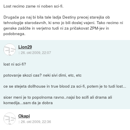
Lost recimo zame ni noben sci-fi.
Drugače pa naj bi bila tale ladja Destiny precej starejša ob
tehnologije starodavnih, ki smo jo bili doslej vajeni. Tako recimo ni
genske zaščite in verjetno tudi ni za pričakovat ZPM-jev in
podobnega.
Lion29
::
26. okt 2009, 22:07
lost ni sci-fi?
potovanje skozi cas? neki sivi dimi, etc, etc
ce se stejeta dollhouse in true blood za sci-fi, potem je to tudi lost...
sicer meni je to popolnoma ravno..najsi bo scifi ali drama ali
komedija...sam da je dobra
Okapi
::
26. okt 2009, 22:36