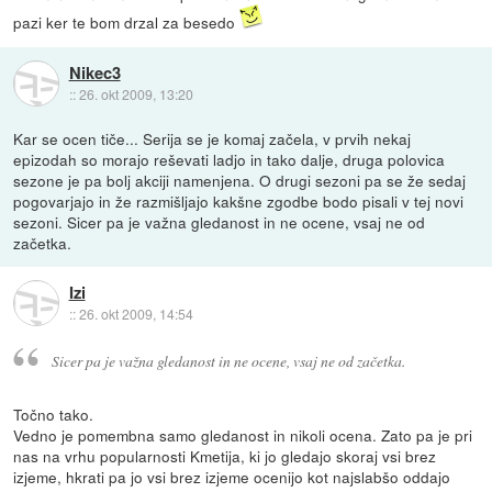
pazi ker te bom drzal za besedo
Nikec3
::
26. okt 2009, 13:20
Kar se ocen tiče... Serija se je komaj začela, v prvih nekaj
epizodah so morajo reševati ladjo in tako dalje, druga polovica
sezone je pa bolj akciji namenjena. O drugi sezoni pa se že sedaj
pogovarjajo in že razmišljajo kakšne zgodbe bodo pisali v tej novi
sezoni. Sicer pa je važna gledanost in ne ocene, vsaj ne od
začetka.
Izi
::
26. okt 2009, 14:54
Sicer pa je važna gledanost in ne ocene, vsaj ne od začetka.
Točno tako.
Vedno je pomembna samo gledanost in nikoli ocena. Zato pa je pri
nas na vrhu popularnosti Kmetija, ki jo gledajo skoraj vsi brez
izjeme, hkrati pa jo vsi brez izjeme ocenijo kot najslabšo oddajo