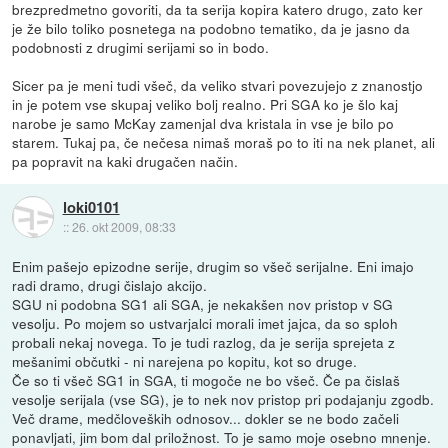
brezpredmetno govoriti, da ta serija kopira katero drugo, zato ker
je že bilo toliko posnetega na podobno tematiko, da je jasno da
podobnosti z drugimi serijami so in bodo.
Sicer pa je meni tudi všeč, da veliko stvari povezujejo z znanostjo
in je potem vse skupaj veliko bolj realno. Pri SGA ko je šlo kaj
narobe je samo McKay zamenjal dva kristala in vse je bilo po
starem. Tukaj pa, če nečesa nimaš moraš po to iti na nek planet, ali
pa popravit na kaki drugačen način.
loki0101
::
26. okt 2009, 08:33
Enim pašejo epizodne serije, drugim so všeč serijalne. Eni imajo
radi dramo, drugi čislajo akcijo.
SGU ni podobna SG1 ali SGA, je nekakšen nov pristop v SG
vesolju. Po mojem so ustvarjalci morali imet jajca, da so sploh
probali nekaj novega. To je tudi razlog, da je serija sprejeta z
mešanimi občutki - ni narejena po kopitu, kot so druge.
Če so ti všeč SG1 in SGA, ti mogoče ne bo všeč. Če pa čislaš
vesolje serijala (vse SG), je to nek nov pristop pri podajanju zgodb.
Več drame, medčloveških odnosov... dokler se ne bodo začeli
ponavljati, jim bom dal priložnost. To je samo moje osebno mnenje.