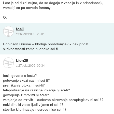
Lost je sci-fi (ni nujno, da se dogaja v vesolju in v prihodnosti),
vampirji so pa seveda fantasy.
O.
fosil
::
26. okt 2009, 23:31
Robinson Crusoe + blodnje brodolomcev + nek pridih
skrivnostnosti zame ni enako sci-fi.
Lion29
::
27. okt 2009, 00:34
fosil, govoris o lostu?
potovanje skozi cas, ni sci-fi?
premikanje otoka ni sci-fi?
teleportiranje na razlicne lokacije ni sci-fi?
govorjenje z mrtvimi ni sci-fi?
vstajenje od mrtvih + cudezno okrevanje paraplegikov ni sci-fi?
neki dim, ki vlece ljudi v jame ni sci-fi?
stevilke ki prinasajo nesreco niso sci-fi?