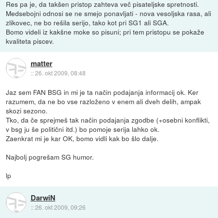
Res pa je, da takšen pristop zahteva več pisateljske spretnosti.
Medsebojni odnosi se ne smejo ponavljati - nova vesoljska rasa, ali
zlikovec, ne bo rešila serijo, tako kot pri SG1 ali SGA.
Bomo videli iz kakšne moke so pisuni; pri tem pristopu se pokaže
kvaliteta piscev.
matter
::
26. okt 2009, 08:48
Jaz sem FAN BSG in mi je ta način podajanja informacij ok. Ker
razumem, da ne bo vse razloženo v enem ali dveh delih, ampak
skozi sezono.
Tko, da če sprejmeš tak način podajanja zgodbe (+osebni konflikti,
v bsg ju še politični itd.) bo pomoje serija lahko ok.
Zaenkrat mi je kar OK, bomo vidli kak bo šlo dalje.
Najbolj pogrešam SG humor.
lp
DarwiN
::
26. okt 2009, 09:26