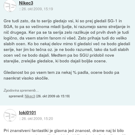
Nikec3
::
26. okt 2009, 15:19
Gre tudi zato, da to serijo gledajo vsi, ki so prej gledali SG-1 in
SGA, to pa so večinoma mladi ljudje, ki razumejo samo streljanje in
nič drugega. Ker pa se ta serija zelo razlikuje od prvih dveh je tudi
logično, da vsem starim fanom ni všeč. Zato prihaja tudi do veliko
slabih ocen. Ko bo nekaj delov mimo ti gledalci več ne bodo gledali
serije, ker jim bo tečna oz. je ne bodo razumeli, tako da tudi slabih
ocen več ne bodo dajali. Medtem pa bo SGU pridobil nove
starejše, zrelejše gledalce, ki bodo dajali boljše ocene.
Gledanost bo po vsem tem za nekaj % padla, ocene bodo pa
naenkrat visoko skočile.
Zgodovina sprememb…
spremenil:
Nikec3
(
26. okt 2009 ob 15:19
)
loki0101
::
26. okt 2009, 15:20
Pri znanstveni fantastiki je glavna jed znanost, drame naj bi bilo