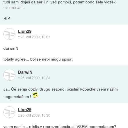
tudi sami dojeli da seriji ni več pomoči, potem bodo šele vložek
minimiziali..
RIP.
Lion29
::
26. okt 2009, 10:07
darwinN
totally agree... boljse nebi mogu spisat
DarwiN
::
26. okt 2009, 10:23
Ja.. Če serija doživi drugo sezono, očistim kopačke vsem našim
nogometašem !
Lion29
::
26. okt 2009, 10:30
vsem nasim... mislis v reprezentancia ali VSEM nogometasem?