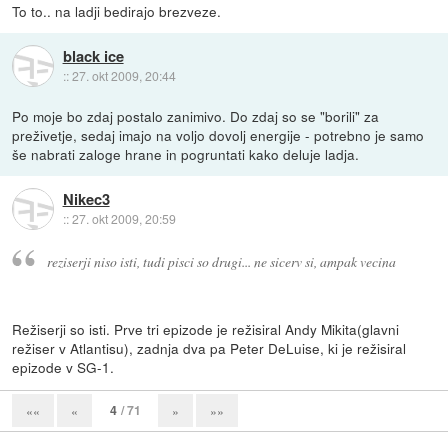
To to.. na ladji bedirajo brezveze.
black ice
::
27. okt 2009, 20:44
Po moje bo zdaj postalo zanimivo. Do zdaj so se "borili" za
preživetje, sedaj imajo na voljo dovolj energije - potrebno je samo
še nabrati zaloge hrane in pogruntati kako deluje ladja.
Nikec3
::
27. okt 2009, 20:59
reziserji niso isti, tudi pisci so drugi... ne sicerv si, ampak vecina
Režiserji so isti. Prve tri epizode je režisiral Andy Mikita(glavni
režiser v Atlantisu), zadnja dva pa Peter DeLuise, ki je režisiral
epizode v SG-1.
4
/ 71
««
«
»
»»