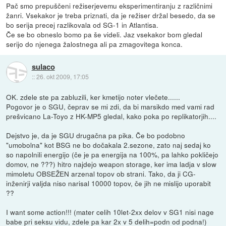
Pač smo prepuščeni režiserjevemu eksperimentiranju z različnimi
žanri. Vsekakor je treba priznati, da je režiser držal besedo, da se
bo serija precej razlikovala od SG-1 in Atlantisa.
Če se bo obneslo bomo pa še videli. Jaz vsekakor bom gledal
serijo do njenega žalostnega ali pa zmagovitega konca.
sulaco
::
26. okt 2009, 17:05
OK. zdele ste pa zabluzili, ker kmetijo noter vlečete......
Pogovor je o SGU, čeprav se mi zdi, da bi marsikdo med vami rad
prešvicano La-Toyo z HK-MP5 gledal, kako poka po replikatorjih....
Dejstvo je, da je SGU drugačna pa pika. Če bo podobno
"umobolna" kot BSG ne bo dočakala 2.sezone, zato naj sedaj ko
so napolnili energijo (če je pa energija na 100%, pa lahko pokličejo
domov, ne ???) hitro najdejo weapon storage, ker ima ladja v slow
mimoletu OBSEŽEN arzenal topov ob strani. Tako, da ji CG-
inženirji valjda niso narisal 10000 topov, če jih ne mislijo uporabit
??
I want some action!!! (mater celih 10let-2xx delov v SG1 nisi nage
babe pri seksu vidu, zdele pa kar 2x v 5 delih=podn od podna!)