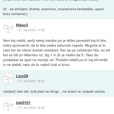
Izi - se strinjam: drama, avantura, znanstvena fantastika, upam
brez romance;)
Nikec3
::
27. okt 2009, 17:59
Vem kaj misliš, seriji nekaj manjka pa je težko povedati kaj bi bilo
treba spremeniti, da bi bila vsaka sekunda napeta. Mogoče je to
zato ker še nismo srečali vesoljcev. Kar se pa režiserjev tiče, so isti
kot so bili pri Atlantisu oz. Sg-1 in jih je mislim da 5. Tako da
poslabšat se spet ne morejo vsi. Posebni efekti pa bi naj bili boljši
in ne slabši, tako da to najbrž tudi ni krivo.
Lion29
::
27. okt 2009, 18:02
reziserji niso isti, tudi pisci so drugi... ne sicerv si, ampak vecina
loki0101
::
27. okt 2009, 18:32