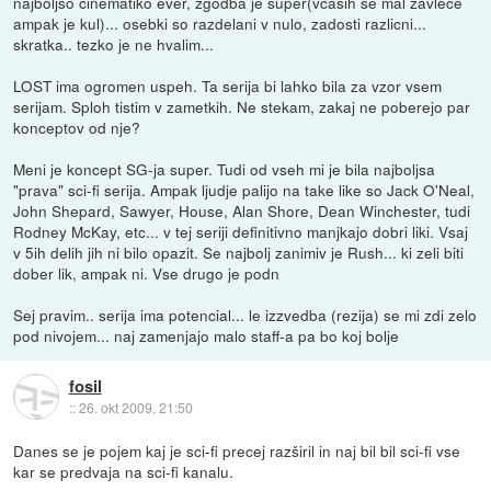
najboljso cinematiko ever, zgodba je super(vcasih se mal zavlece
ampak je kul)... osebki so razdelani v nulo, zadosti razlicni...
skratka.. tezko je ne hvalim...
LOST ima ogromen uspeh. Ta serija bi lahko bila za vzor vsem
serijam. Sploh tistim v zametkih. Ne stekam, zakaj ne poberejo par
konceptov od nje?
Meni je koncept SG-ja super. Tudi od vseh mi je bila najboljsa
"prava" sci-fi serija. Ampak ljudje palijo na take like so Jack O'Neal,
John Shepard, Sawyer, House, Alan Shore, Dean Winchester, tudi
Rodney McKay, etc... v tej seriji definitivno manjkajo dobri liki. Vsaj
v 5ih delih jih ni bilo opazit. Se najbolj zanimiv je Rush... ki zeli biti
dober lik, ampak ni. Vse drugo je podn
Sej pravim.. serija ima potencial... le izzvedba (rezija) se mi zdi zelo
pod nivojem... naj zamenjajo malo staff-a pa bo koj bolje
fosil
::
26. okt 2009, 21:50
Danes se je pojem kaj je sci-fi precej razširil in naj bil bil sci-fi vse
kar se predvaja na sci-fi kanalu.