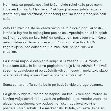
Heh, lestvica popularnosti kot je že nekdo rekel kaže predvsem
ljubezen ljudi do SG franšize. Praktično ji je vsak ljubitelj ožjega
izbora serij dal priložnost, še posebej zdaj ko vlada precejšna scifi
suša.
Zato zanimivo da ste se vsedli ravno na to rubriko popularnosti ki
izraža le logično in neizogibno posledico.. Vprašajte se, ali je sploh
možno (neglede na kvaliteto) da serija s tem naslovom v tem času
nebi odjeknila? Seveda ni možno. Popularnost je bila 100%
zagotovljena, posledično pa tudi zaslužek, hence, win-win
situation.
Pa rubrika najbolje ocenjenih serij? SGU zaseda 2934 mesto in
ima oceno 8.0... In če samo pogledate serije ki so zdržale 3 ali več
sezon, prav nobena ni po začetnih ~dveh mesecih imela tako slabe
ocene, za obstoj je kar obvezna ocena tam vsaj ~8.7..
Suma sumarum: Ta serija bo le po čudežu videla drugo sezono..
Pa glede budgeta? Morda so napisali da ima 2x večjega, morda so
kakšne večje stvari načrtovane za prihodnje dele, vendar zaenkrat
gledamo popolnoma low budget mehiško nadaljevanko ki je
posneta v treh sobah... Le marketinški BS tole, kot kaže. In če so