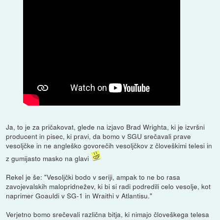
Ja, to je za pričakovat, glede na izjavo Brad Wrighta, ki je izvršni
producent in pisec, ki pravi, da bomo v SGU srečavali prave
vesoljčke in ne angleško govorečih vesoljčkov z človeškimi telesi in
z gumijasto masko na glavi
Rekel je še: "Vesoljčki bodo v seriji, ampak to ne bo rasa
zavojevalskih malopridnežev, ki bi si radi podredili celo vesolje, kot
naprimer Goauldi v SG-1 in Wraithi v Atlantisu."
Verjetno bomo srečevali različna bitja, ki nimajo človeškega telesa