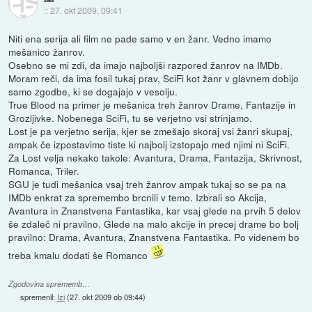
::
27. okt 2009, 09:41
Niti ena serija ali film ne pade samo v en žanr. Vedno imamo
mešanico žanrov.
Osebno se mi zdi, da imajo najboljši razpored žanrov na IMDb.
Moram reči, da ima fosil tukaj prav, SciFi kot žanr v glavnem dobijo
samo zgodbe, ki se dogajajo v vesolju.
True Blood na primer je mešanica treh žanrov Drame, Fantazije in
Grozljivke. Nobenega SciFi, tu se verjetno vsi strinjamo.
Lost je pa verjetno serija, kjer se zmešajo skoraj vsi žanri skupaj,
ampak če izpostavimo tiste ki najbolj izstopajo med njimi ni SciFi.
Za Lost velja nekako takole: Avantura, Drama, Fantazija, Skrivnost,
Romanca, Triler.
SGU je tudi mešanica vsaj treh žanrov ampak tukaj so se pa na
IMDb enkrat za spremembo brcnili v temo. Izbrali so Akcija,
Avantura in Znanstvena Fantastika, kar vsaj glede na prvih 5 delov
še zdaleč ni pravilno. Glede na malo akcije in precej drame bo bolj
pravilno: Drama, Avantura, Znanstvena Fantastika. Po videnem bo
treba kmalu dodati še Romanco
Zgodovina sprememb…
spremenil:
Izi
(
27. okt 2009 ob 09:44
)