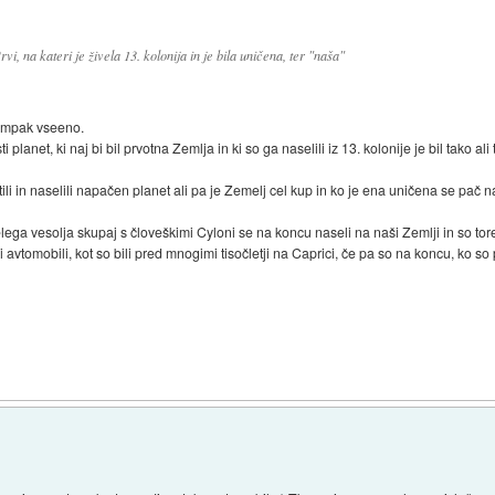
vi, na kateri je živela 13. kolonija in je bila uničena, ter "naša"
, ampak vseeno.
planet, ki naj bi bil prvotna Zemlja in ki so ga naselili iz 13. kolonije je bil tako
ili in naselili napačen planet ali pa je Zemelj cel kup in ko je ena uničena se pač n
lega vesolja skupaj s človeškimi Cyloni se na koncu naseli na naši Zemlji in so tor
i avtomobili, kot so bili pred mnogimi tisočletji na Caprici, če pa so na koncu, ko so 