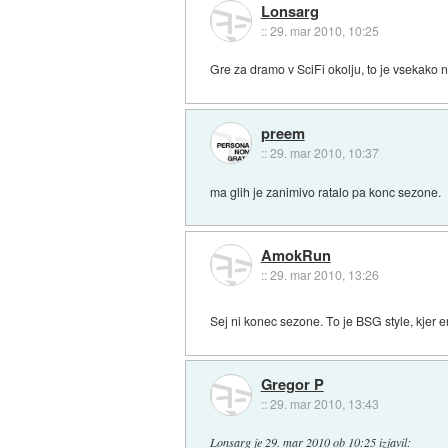
Lonsarg
::
29. mar 2010, 10:25
Gre za dramo v SciFi okolju, to je vsekako n
preem
::
29. mar 2010, 10:37
ma glih je zanimivo ratalo pa konc sezone.
AmokRun
::
29. mar 2010, 13:26
Sej ni konec sezone. To je BSG style, kjer e
Gregor P
::
29. mar 2010, 13:43
Lonsarg
je
29. mar 2010 ob 10:25
izjavil
: