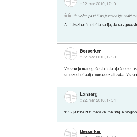
::
22. mar 2010, 17:10
še vedno pa ni čisto jasno od kje enaki avt
A ni skozi en "moto" te serije, da se zgodov
Berserker
::
22. mar 2010, 17:30
Vseeno je nemogoče da izdelajo čisto enake 
empizodi pripelja mercedez ali žaba. Vseeno
Lonsarg
::
22. mar 2010, 17:34
tr33k jest ne razumem kaj ma "kaj je mogoče"
Berserker