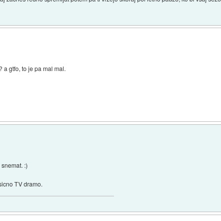
? a gtfo, to je pa mal mal.
)
 snemat. :)
asicno TV dramo.