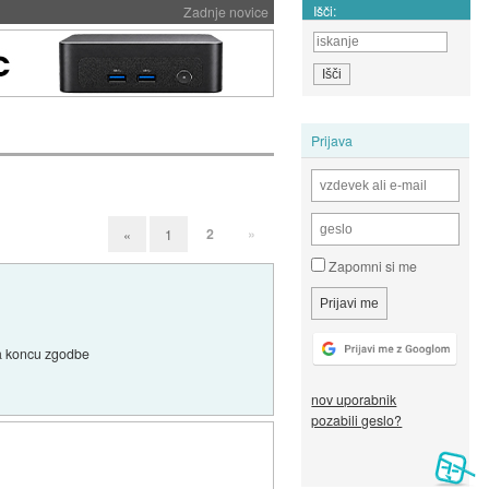
Išči:
Zadnje novice
Prijava
2
»
«
1
Zapomni si me
 na koncu zgodbe
nov uporabnik
pozabili geslo?