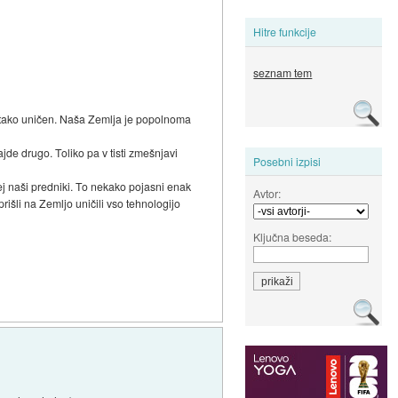
Hitre funkcije
seznam tem
 ali tako uničen. Naša Zemlja je popolnoma
ajde drugo. Toliko pa v tisti zmešnjavi
Posebni izpisi
ej naši predniki. To nekako pojasni enak
Avtor:
prišli na Zemljo uničili vso tehnologijo
Ključna beseda: