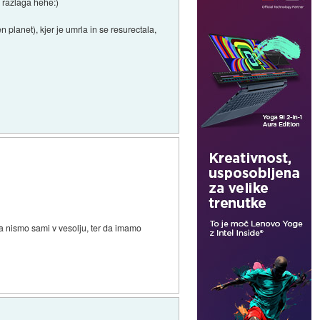
 razlaga hehe:)
en planet), kjer je umrla in se resurectala,
 da nismo sami v vesolju, ter da imamo