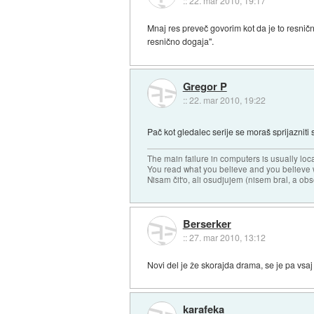
::
22. mar 2010, 19:17
Mnaj res preveč govorim kot da je to resničn
resnično dogaja".
Gregor P
::
22. mar 2010, 19:22
Pač kot gledalec serije se moraš sprijazniti s
The main failure in computers is usually lo
You read what you believe and you believe w
Nisam čit'o, ali osudjujem (nisem bral, a ob
Berserker
::
27. mar 2010, 13:12
Novi del je že skorajda drama, se je pa vsaj
karafeka