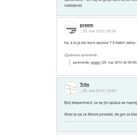
nadaljeval.
preem
::
29. mar 2010, 09:34
ha, a to je blo konc sezone ? 9 frakin' delov 
Zgodovina sprememb…
spremenilo:
preem
(
29. mar 2010 ob 09:34
Tr0n
::
29. mar 2010, 10:00
Bolj eksperiment, ce se jim splaca se naprej
Sicer je pa ze Moore povedal, da gre za kl