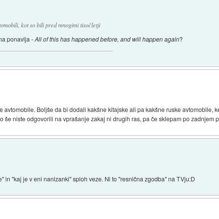
omobili, kot so bili pred mnogimi tisočletji
ina ponavlja -
All of this has happened before, and will happen again
?
avtomobile. Boljše da bi dodali kakšne kitajske ali pa kakšne ruske avtomobile, ke
 še niste odgovorili na vprašanje zakaj ni drugih ras, pa če sklepam po zadnjem po
 in "kaj je v eni nanizanki" sploh veze. Ni to "resnična zgodba" na TVju:D