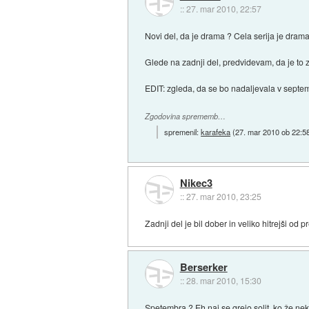
::
27. mar 2010, 22:57
Novi del, da je drama ? Cela serija je drama
Glede na zadnji del, predvidevam, da je to 
EDIT: zgleda, da se bo nadaljevala v septe
Zgodovina sprememb…
spremenil:
karafeka
(
27. mar 2010 ob 22:5
Nikec3
::
27. mar 2010, 23:25
Zadnji del je bil dober in veliko hitrejši od
Berserker
::
28. mar 2010, 15:30
Spetembra ? Eh naj se grejo solit, ko že ne