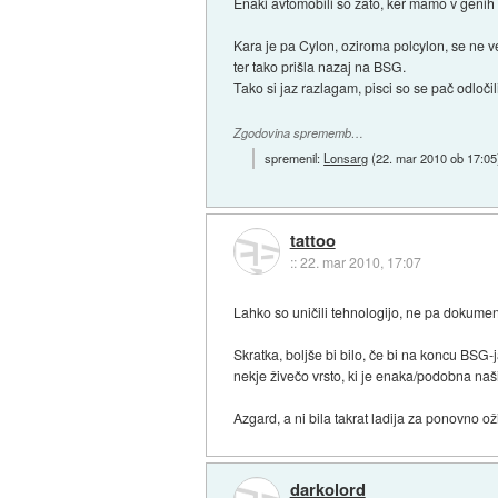
Enaki avtomobili so zato, ker mamo v genih
Kara je pa Cylon, oziroma polcylon, se ne ve t
ter tako prišla nazaj na BSG.
Tako si jaz razlagam, pisci so se pač odloči
Zgodovina sprememb…
spremenil:
Lonsarg
(
22. mar 2010 ob 17:05
tattoo
::
22. mar 2010, 17:07
Lahko so uničili tehnologijo, ne pa dokume
Skratka, boljše bi bilo, če bi na koncu BSG-
nekje živečo vrsto, ki je enaka/podobna naši.
Azgard, a ni bila takrat ladija za ponovno o
darkolord