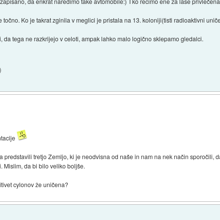
 zapisano, da enkrat naredimo take avtomobile:) Tko recimo ene za lase privlečena
očno. Ko je takrat zginila v meglici je pristala na 13. koloniji(tisti radioaktivni unič
li, da tega ne razkrijejo v celoti, ampak lahko malo logično sklepamo gledalci.
)
ntacije
ja predstavili tretjo Zemljo, ki je neodvisna od naše in nam na nek način sporočili,
 Mislim, da bi bilo veliko boljše.
žitivet cylonov že uničena?