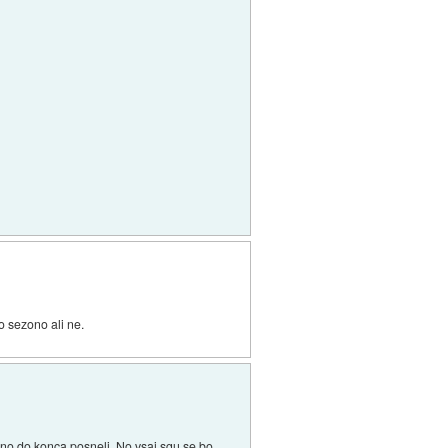
go sezono ali ne.
zono do konca posneli. No vsaj sgu se bo