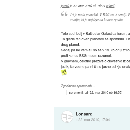
jest10
je
22. mar 2010 ob 16:24
izjavil
:
Izi je malo pomešal. V BSG sta 2 zemlji. Pr
zemlja, ki jo najdejo na koncu zgodbe
Tole sodi bolj v Battlestar Galactica forum
To glede teh dveh planetov se spomnim. Tisti 
drug planet.
Sedaj pa ne vem ali so se v 13. koloniji zmot
proti koncu BSG nisem razumel.
V glavnem, celotno preživelo človeštvo iz ce
jezik, še vedno pa ni čisto jasno od kje enak
Zgodovina sprememb…
spremenil:
Izi
(
22. mar 2010 ob 16:55
)
Lonsarg
::
22. mar 2010, 17:04