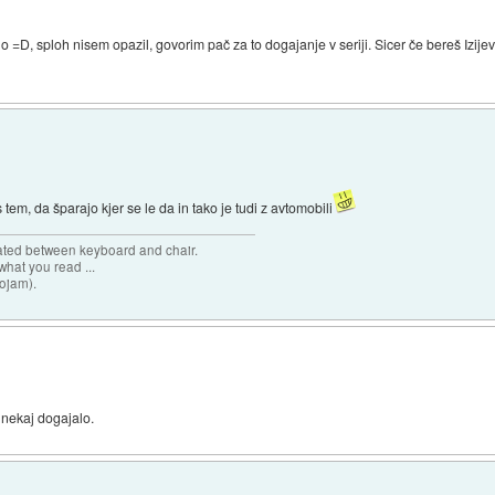
o =D, sploh nisem opazil, govorim pač za to dogajanje v seriji. Sicer če bereš Izijev
 tem, da šparajo kjer se le da in tako je tudi z avtomobili
cated between keyboard and chair.
hat you read ...
sojam).
 nekaj dogajalo.