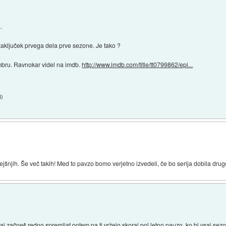
.
zaključek prvega dela prve sezone. Je tako ?
mbru. Ravnokar videl na imdb.
http://www.imdb.com/title/tt0799862/epi...
8
)
 prejšnjih. Še več takih! Med to pavzo bomo verjetno izvedeli, če bo serija dobila dru
kaj začneš redno spremljat potem pa ti vržejo skoraj pol letno pauzo, ko bi vsaj se