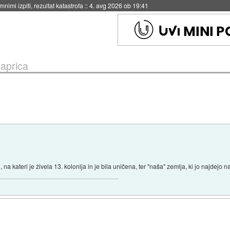
eto za večkratno uporabo
::
4. avg 2026 ob 19:41
aprica
, na kateri je živela 13. kolonija in je bila uničena, ter "naša" zemlja, ki jo najdejo