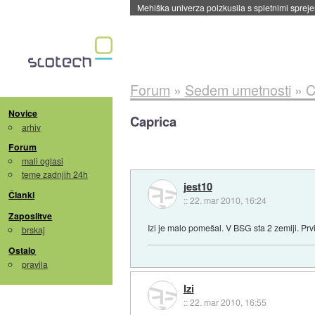
Evropska vesoljska agencija razvija svojo rak
Forum
»
Sedem umetnosti
»
C
Novice
Caprica
arhiv
Forum
mali oglasi
teme zadnjih 24h
jest10
Članki
::
22. mar 2010, 16:24
Zaposlitve
Izi je malo pomešal. V BSG sta 2 zemlji. Prvi
brskaj
Ostalo
pravila
Izi
::
22. mar 2010, 16:55