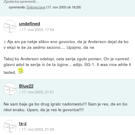
Zgodovina sprememb…
spremenila:
DoloresJane
(
17. nov 2003 ob 18:29
)
undefined
::
17. nov 2003, 17:54
> Aja sm pa nekje slišov eno govorico, da je Anderson dejal da bo
v ekipi le še za sedmo sezono.... Upajmo, da ne
Takoj ko Anderson odstopi, cela serija zgubi pomen. On je namreč
glavni adut te serije in če ta izgine... adijo, SG-1. It was nice while it
lasted.
Blue22
::
17. nov 2003, 21:01
Ne sam baje ga bo drug igralc nadomestu!!! Sam je res, da en bo
nkol enaku. Upam, da je res le govorica!!!!
tx-z
::
17. nov 2003, 21:05