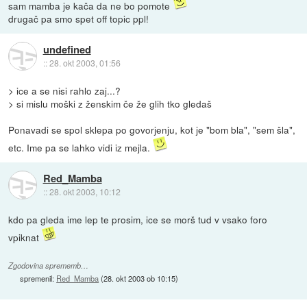
sam mamba je kača da ne bo pomote
drugač pa smo spet off topic ppl!
undefined
::
28. okt 2003, 01:56
> ice a se nisi rahlo zaj...?
> si mislu moški z ženskim če že glih tko gledaš
Ponavadi se spol sklepa po govorjenju, kot je "bom bla", "sem šla",
etc. Ime pa se lahko vidi iz mejla.
Red_Mamba
::
28. okt 2003, 10:12
kdo pa gleda ime lep te prosim, ice se morš tud v vsako foro
vpiknat
Zgodovina sprememb…
spremenil:
Red_Mamba
(
28. okt 2003 ob 10:15
)