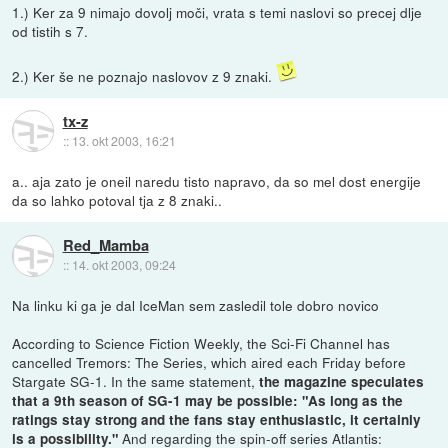
1.) Ker za 9 nimajo dovolj moči, vrata s temi naslovi so precej dlje
od tistih s 7.
2.) Ker še ne poznajo naslovov z 9 znaki.
tx-z
::
13. okt 2003, 16:21
a.. aja zato je oneil naredu tisto napravo, da so mel dost energije
da so lahko potoval tja z 8 znaki..
Red_Mamba
::
14. okt 2003, 09:24
Na linku ki ga je dal IceMan sem zasledil tole dobro novico
According to Science Fiction Weekly, the Sci-Fi Channel has
cancelled Tremors: The Series, which aired each Friday before
Stargate SG-1. In the same statement,
the magazine speculates
that a 9th season of SG-1 may be possible: "As long as the
ratings stay strong and the fans stay enthusiastic, it certainly
And regarding the spin-off series Atlantis:
is a possibility."