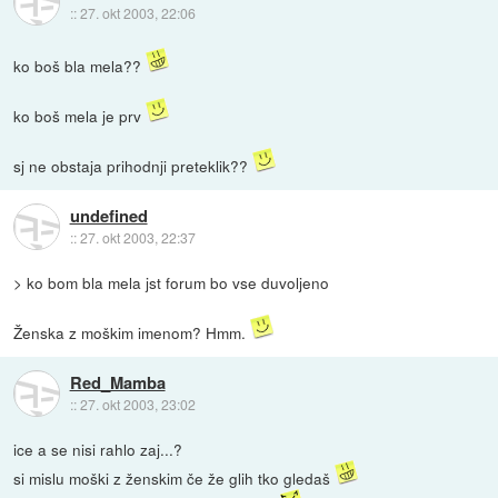
::
27. okt 2003, 22:06
ko boš bla mela??
ko boš mela je prv
sj ne obstaja prihodnji preteklik??
undefined
::
27. okt 2003, 22:37
> ko bom bla mela jst forum bo vse duvoljeno
Ženska z moškim imenom? Hmm.
Red_Mamba
::
27. okt 2003, 23:02
ice a se nisi rahlo zaj...?
si mislu moški z ženskim če že glih tko gledaš