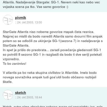
Atlantis. Nadaljevanje Stargate: SG-1. Nevem neki kao nebo vec
vojaska scena pa tko. Vse samo govorice :)
pivmik
::
24. okt 2003, 13:00
StarGate Atlantis niso nobeme govorice mapak čista resnica.
Najprej so mislili da bodo naredili Atlantis samo dvourni film ampak
potem so se odločili za ukinjenje SG-1(sezona 7) in nadaljevanje s
StarGate Atlantis.
In spet je prišlo do preobrata... zaradi povečanja gledanosti SG-1
so potrdili 8 sezono SG-1 in razglasili da bodo ti dve seriji potekali
vzporedno.
To bo zanimivo!
V atlantis pa bo neka skupina civilistov iz Atlantide. Imelo bodo
novega sovražnika ampak tudi goa'uldi bodo občasno razbijali
škatle.
sketch
::
24. okt 2003, 18:44
Hatch, avtor nima absolutno nobene zveze pri copyrightu (oz. zelo