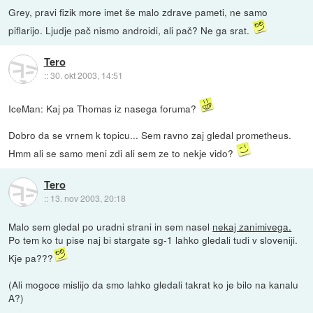
Grey, pravi fizik more imet še malo zdrave pameti, ne samo
piflarijo. Ljudje pač nismo androidi, ali pač? Ne ga srat.
Tero
::
30. okt 2003, 14:51
IceMan: Kaj pa Thomas iz nasega foruma?
Dobro da se vrnem k topicu... Sem ravno zaj gledal prometheus.
Hmm ali se samo meni zdi ali sem ze to nekje vido?
Tero
::
13. nov 2003, 20:18
Malo sem gledal po uradni strani in sem nasel
nekaj zanimivega.
Po tem ko tu pise naj bi stargate sg-1 lahko gledali tudi v sloveniji.
Kje pa???
(Ali mogoce mislijo da smo lahko gledali takrat ko je bilo na kanalu
A?)