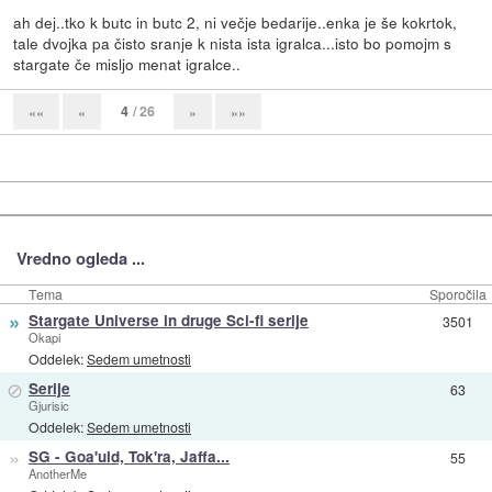
ah dej..tko k butc in butc 2, ni večje bedarije..enka je še kokrtok,
tale dvojka pa čisto sranje k nista ista igralca...isto bo pomojm s
stargate če misljo menat igralce..
4
/ 26
««
«
»
»»
Vredno ogleda ...
Tema
Sporočila
»
Stargate Universe in druge Sci-fi serije
3501
Okapi
Oddelek:
Sedem umetnosti
⊘
Serije
63
Gjurisic
Oddelek:
Sedem umetnosti
»
SG - Goa'uld, Tok'ra, Jaffa...
55
AnotherMe