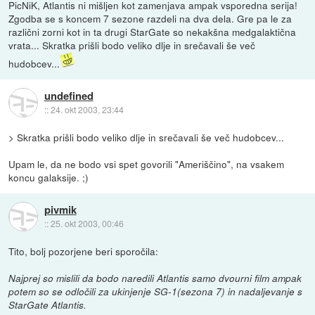
PicNiK, Atlantis ni mišljen kot zamenjava ampak vsporedna serija!
Zgodba se s koncem 7 sezone razdeli na dva dela. Gre pa le za
različni zorni kot in ta drugi StarGate so nekakšna medgalaktična
vrata... Skratka prišli bodo veliko dlje in srečavali še več
hudobcev...
undefined
::
24. okt 2003, 23:44
> Skratka prišli bodo veliko dlje in srečavali še več hudobcev...
Upam le, da ne bodo vsi spet govorili "Ameriščino", na vsakem
koncu galaksije. ;)
pivmik
::
25. okt 2003, 00:46
Tito, bolj pozorjene beri sporočila:
Najprej so mislili da bodo naredili Atlantis samo dvourni film ampak
potem so se odločili za ukinjenje SG-1(sezona 7) in nadaljevanje s
StarGate Atlantis.