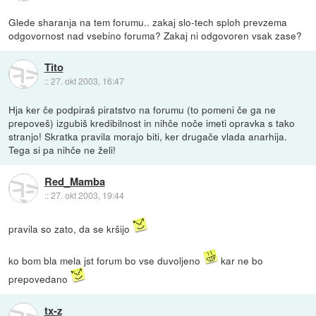
Glede sharanja na tem forumu.. zakaj slo-tech sploh prevzema
odgovornost nad vsebino foruma? Zakaj ni odgovoren vsak zase?
Tito
::
27. okt 2003, 16:47
Hja ker če podpiraš piratstvo na forumu (to pomeni če ga ne
prepoveš) izgubiš kredibilnost in nihče noče imeti opravka s tako
stranjo! Skratka pravila morajo biti, ker drugače vlada anarhija.
Tega si pa nihče ne želi!
Red_Mamba
::
27. okt 2003, 19:44
pravila so zato, da se kršijo
ko bom bla mela jst forum bo vse duvoljeno
kar ne bo
prepovedano
tx-z