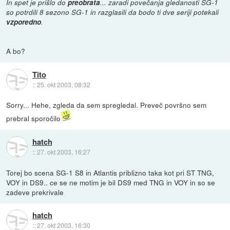
In spet je prišlo do
preobrata
... zaradi povečanja gledanosti SG-1
so potrdili 8 sezono SG-1 in razglasili da bodo ti dve seriji potekali
vzporedno
.
A bo?
Tito
::
25. okt 2003, 08:32
Sorry... Hehe, zgleda da sem spregledal. Preveč površno sem
prebral sporočilo
hatch
::
27. okt 2003, 16:27
Torej bo scena SG-1 S8 in Atlantis priblizno taka kot pri ST TNG,
VOY in DS9.. ce se ne motim je bil DS9 med TNG in VOY in so se
zadeve prekrivale
hatch
::
27. okt 2003, 16:30