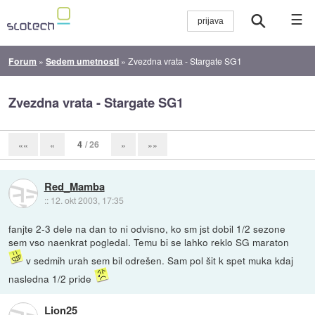
☰
Forum
»
Sedem umetnosti
»
Zvezdna vrata - Stargate SG1
Zvezdna vrata - Stargate SG1
4
/ 26
««
«
»
»»
Red_Mamba
::
12. okt 2003, 17:35
fanjte 2-3 dele na dan to ni odvisno, ko sm jst dobil 1/2 sezone
sem vso naenkrat pogledal. Temu bi se lahko reklo SG maraton
v sedmih urah sem bil odrešen. Sam pol šit k spet muka kdaj
nasledna 1/2 pride
Lion25