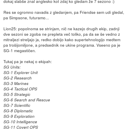
dokaj slabše znal anglesko kot zdaj ko gledam že 7 sezono :)
Res se ogromno navadis z gledanjem, pa Friendse sem udi gledal,
pa Simpsone, futuramo...
Lion25: popolnoma se strinjam, nič ne kazejo drugih ekip, zadnji
dve sezoni se zgoba ne prepleta več toliko, pa da se še vedno z
mitraljezi streljajo ja, redko dobijo kako supertehnologijo medtem
pa trošijomiljone, a predsednik ne ukine programa. Vseeno pa je
SG-1 megastičen.
Tukaj pa je nekaj o ekipah:
SG Units:
SG-1 Explorer Unit
SG-2 Research
SG-3 Marines
SG-4 Tactical OPS
SG-5 Strategic
SG-6 Search and Rescue
SG-7 Scientific
SG-8 Diplomatic
SG-9 Exploration
SG-10 Intelligence
SG-11 Covert OPS