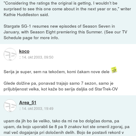
"Considering the ratings the original is getting, I wouldn't be
surprised to see this one come about in the next year or so," writer
Kathie Huddleston said.
Stargate SG-1 resumes new episodes of Season Seven in
January, with Season Eight premiering this Summer. (See our TV
Schedule page for more info.
koco
::
14. okt 2003, 09:50
Serija je super, sem na tekočem, komi čakam nove dele
Glede dolžine pa, ponavad trajajo samo 7 sezon, samo je
priljubljenost velka, kot kaže bo serija daljša od StarTrek-OV
Area_51
::
14. okt 2003, 19:49
upam da jih bo še veliko, tako da mi ne bo dolgčas doma, pa
upam, da bojo uporabli še 8 pa 9 znakov kot ste omenli zgoraj, pa
mal več dogajanja pri določenih delih. Bojo še postavli rekord v