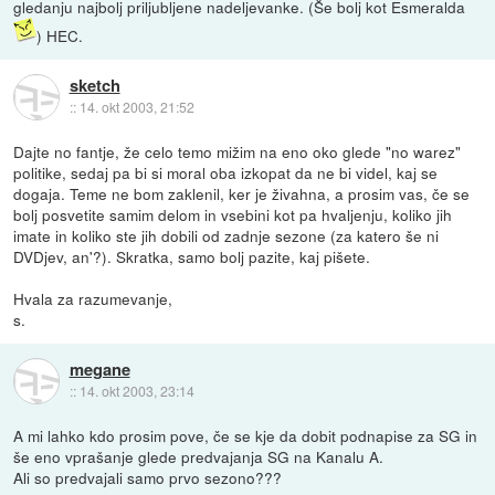
gledanju najbolj priljubljene nadeljevanke. (Še bolj kot Esmeralda
) HEC.
sketch
::
14. okt 2003, 21:52
Dajte no fantje, že celo temo mižim na eno oko glede "no warez"
politike, sedaj pa bi si moral oba izkopat da ne bi videl, kaj se
dogaja. Teme ne bom zaklenil, ker je živahna, a prosim vas, če se
bolj posvetite samim delom in vsebini kot pa hvaljenju, koliko jih
imate in koliko ste jih dobili od zadnje sezone (za katero še ni
DVDjev, an'?). Skratka, samo bolj pazite, kaj pišete.
Hvala za razumevanje,
s.
megane
::
14. okt 2003, 23:14
A mi lahko kdo prosim pove, če se kje da dobit podnapise za SG in
še eno vprašanje glede predvajanja SG na Kanalu A.
Ali so predvajali samo prvo sezono???