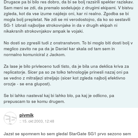
Drugace pa bi bilo res dobro, da bi se bolj razsirili spekter raziskav.
Sam meni se zdi, da premalo sodelujejo z drugimi ekipami. V bistvu
zgleda, kot da vse izume najdejo oni, kar ni realno. Zgodba se bi
mogla bolj prepletat. Ne zdi se mi verodostojno, da ko so sestavili
SG-1 izbrali najboljse strokovnjake in da v drugih ekipah ni
nikakrsnih strokovnjakov ampak le vojaki.
No dosti so zgresili tudi z onstranstvom. To bi moglo biti dosti bolj v
meglico zavito ne pa da je Daniel kar skala od tam sem in
normalno komuniciral z Jackom.
Za lase je bilo privleceno tudi tisto, da je bila una deklica kriva za
replicatorje. Sicer pa so ze tolko tehnologije prinesli nazaj oni pa
se vedno z mitraljezi streljajo (sicer kot zgleda najbolj efektivno
orozje - se ena glupost).
Se bi lahko nasteval kaj bi lahko blo, pa kaj je odlicno, pa
prepuscam to se komu drugem.
pivmik
::
15. okt 2003, 12:48
Jazst se spomnem ko sem gledal StarGate SG1 prvo sezono sem