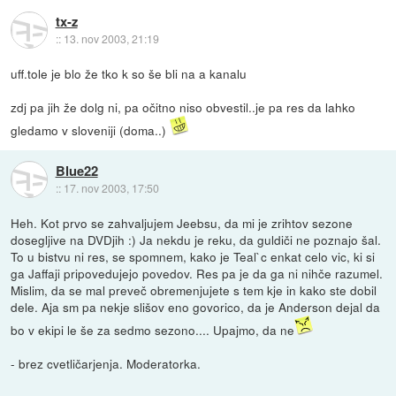
tx-z
::
13. nov 2003, 21:19
uff.tole je blo že tko k so še bli na a kanalu
zdj pa jih že dolg ni, pa očitno niso obvestil..je pa res da lahko
gledamo v sloveniji (doma..)
Blue22
::
17. nov 2003, 17:50
Heh. Kot prvo se zahvaljujem Jeebsu, da mi je zrihtov sezone
dosegljive na DVDjih :) Ja nekdu je reku, da guldiči ne poznajo šal.
To u bistvu ni res, se spomnem, kako je Teal`c enkat celo vic, ki si
ga Jaffaji pripovedujejo povedov. Res pa je da ga ni nihče razumel.
Mislim, da se mal preveč obremenjujete s tem kje in kako ste dobil
dele. Aja sm pa nekje slišov eno govorico, da je Anderson dejal da
bo v ekipi le še za sedmo sezono.... Upajmo, da ne
- brez cvetličarjenja. Moderatorka.