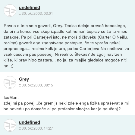
undefined
::
30. okt 2003, 03:01
Ravno o tem sem govoril, Grey. Tealca delajo preveč bebastega,
da bi na koncu vse skup izpadlo kot humor, čeprav se že tu vmes
zatakne. Pa pri Carterjevi isto, ne morš ti človeku (Carter O'Neillu,
recimo) govorit ene znanstvene postopke, če te vpraša nekaj
preprostega... recimo kolk je ura, pa bo Carterjeva šla naštevat za
vsak časovni pas posebej. Ni realno. Štekaš? Je zgolj navržen
kliše, ki prav hitro zastara... no ja, za mlajše gledalce mogoče niti
ne. ;)
Grey
::
30. okt 2003, 08:15
IceMan:
zdej mi pa povej...če grem js neki zdele enga fizika spraševat a mi
bo povedu po domače al po profesionalno(za kar je naučen)?
undefined
::
30. okt 2003, 14:27