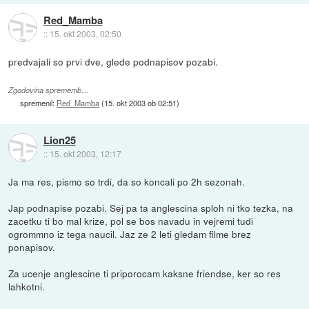
Red_Mamba
::
15. okt 2003, 02:50
predvajali so prvi dve, glede podnapisov pozabi.
Zgodovina sprememb…
spremenil:
Red_Mamba
(
15. okt 2003 ob 02:51
)
Lion25
::
15. okt 2003, 12:17
Ja ma res, pismo so trdi, da so koncali po 2h sezonah.
Jap podnapise pozabi. Sej pa ta anglescina sploh ni tko tezka, na
zacetku ti bo mal krize, pol se bos navadu in vejremi tudi
ogrommno iz tega naucil. Jaz ze 2 leti gledam filme brez
ponapisov.
Za ucenje anglescine ti priporocam kaksne friendse, ker so res
lahkotni.