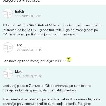
Stargate SG-1 web sites.
hatch
::
16. okt 2003, 12:31
Eden od avtorjev SG-1 Robert Malozzi.. je v intervjuju sam dejal da
je srecen da lahko SG-1 gleda tudi folk, ki ga ne more gledat po
TV.. in nima nic proti sharanju epizod na internetu.
Tero
::
23. okt 2003, 11:46
Jah nove epizode komaj januarja? Buuuuu
Meki
::
23. okt 2003, 21:12
Jest zdej gledam 7. sezono. Glede sharanja pa sam tok... a
obstaja se ksn drug nacin, da bi jih lahko gledov?
Kokr sem jest na tekocem pa bojo snemal se 8. sezono zihr, po tej
sezoni je pa v nacrtu nekoliko spremenjena serija Stargate: