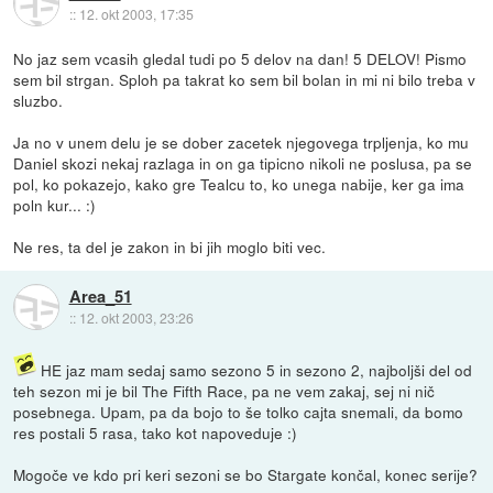
::
12. okt 2003, 17:35
No jaz sem vcasih gledal tudi po 5 delov na dan! 5 DELOV! Pismo
sem bil strgan. Sploh pa takrat ko sem bil bolan in mi ni bilo treba v
sluzbo.
Ja no v unem delu je se dober zacetek njegovega trpljenja, ko mu
Daniel skozi nekaj razlaga in on ga tipicno nikoli ne poslusa, pa se
pol, ko pokazejo, kako gre Tealcu to, ko unega nabije, ker ga ima
poln kur... :)
Ne res, ta del je zakon in bi jih moglo biti vec.
Area_51
::
12. okt 2003, 23:26
HE jaz mam sedaj samo sezono 5 in sezono 2, najboljši del od
teh sezon mi je bil The Fifth Race, pa ne vem zakaj, sej ni nič
posebnega. Upam, pa da bojo to še tolko cajta snemali, da bomo
res postali 5 rasa, tako kot napoveduje :)
Mogoče ve kdo pri keri sezoni se bo Stargate končal, konec serije?