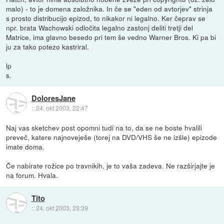
malo) - to je domena založnika. In če se "eden od avtorjev" strinja
s prosto distribucijo epizod, to nikakor ni legalno. Ker čeprav se
npr. brata Wachowski odločita legalno zastonj deliti tretji del
Matrice, ima glavno besedo pri tem še vedno Warner Bros. Ki pa bi
ju za tako potezo kastriral.
lp
s.
DoloresJane
::
24. okt 2003, 22:47
Naj vas sketchev post opomni tudi na to, da se ne boste hvalili
preveč, katere najnoveješe (torej na DVD/VHS še ne izšle) epizode
imate doma.
Če nabirate rožice po travnikih, je to vaša zadeva. Ne razširjajte je
na forum. Hvala.
Tito
::
24. okt 2003, 23:39