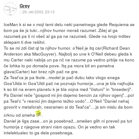
Grey
::
29. okt 2003, 23:13
IceMan k si se v moji temi delu neki pametnega glede Requiema se
bom pa še js tuki...njihov humor moraš razumet. Zdej al ga
razumeš pa ti ni všeč al ga pa ne razumeš. Glede na tvojo trditev
sklepam ti dve rešitvi.
To se mi zdi čist ql ta njihov humor. o'Neil je itq car(Richard Dean
Anderson aka MacGuyver). Najbolj so une k O'Neil debeu gleda k
mu Carter neki nabija un pa nč ne razume pa vedno prbije na konc
če lohka to po domače pove. Itq pa mora bit en pametna
glava(Carter) ker brez njih pač ne gre.
Za Teal'ca je pa tkole...model je pač dubu tako vlogo enega
Goa'Ulda in Goa'Uldi pač ne poznajo humorja...una je bla najhujša
k so bli na enem planetu k je bla vojna med "čistuni" in "breederji".
Pa Daniel reče "gospod mi jim dajemo bencin za njihov ogenj"...pol
pa Teal'c "v resnici jim dajemo težko vodo"...O'Neil "Daniel nehaj
govorit v metaforah, nesramen si do Teal'ca"....js sm mislu da bom
crknu od smeha
.
Daniel je liga zase...on je posebnež...smešen glih ni preveč pa tut
humorja z njegove strani nism opazu. On je vedno en tak
intelektualec to ga dela posebnega.