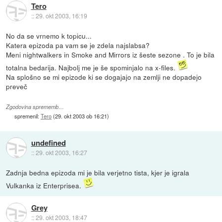
Tero
::
29. okt 2003, 16:19
No da se vrnemo k topicu...
Katera epizoda pa vam se je zdela najslabsa?
Meni nightwalkers in Smoke and Mirrors iz šeste sezone . To je bila
totalna bedarija. Najbolj me je še spominjalo na x-files.
Na splošno se mi epizode ki se dogajajo na zemlji ne dopadejo
preveč
Zgodovina sprememb…
spremenil:
Tero
(
29. okt 2003 ob 16:21
)
undefined
::
29. okt 2003, 16:27
Zadnja bedna epizoda mi je bila verjetno tista, kjer je igrala
Vulkanka iz Enterprisea.
Grey
::
29. okt 2003, 18:47