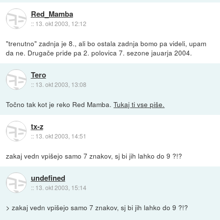
Red_Mamba
::
13. okt 2003, 12:12
"trenutno" zadnja je 8., ali bo ostala zadnja bomo pa videli, upam
da ne. Drugače pride pa 2. polovica 7. sezone jauarja 2004.
Tero
::
13. okt 2003, 13:08
Točno tak kot je reko Red Mamba.
Tukaj ti vse piše.
tx-z
::
13. okt 2003, 14:51
zakaj vedn vpišejo samo 7 znakov, sj bi jih lahko do 9 ?!?
undefined
::
13. okt 2003, 15:14
> zakaj vedn vpišejo samo 7 znakov, sj bi jih lahko do 9 ?!?