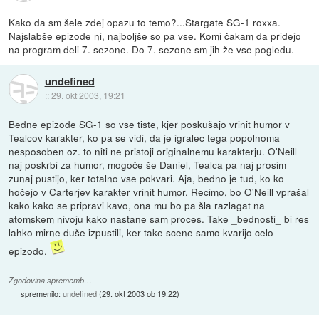
Kako da sm šele zdej opazu to temo?...Stargate SG-1 roxxa.
Najslabše epizode ni, najboljše so pa vse. Komi čakam da pridejo
na program deli 7. sezone. Do 7. sezone sm jih že vse pogledu.
undefined
::
29. okt 2003, 19:21
Bedne epizode SG-1 so vse tiste, kjer poskušajo vrinit humor v
Tealcov karakter, ko pa se vidi, da je igralec tega popolnoma
nesposoben oz. to niti ne pristoji originalnemu karakterju. O'Neill
naj poskrbi za humor, mogoče še Daniel, Tealca pa naj prosim
zunaj pustijo, ker totalno vse pokvari. Aja, bedno je tud, ko ko
hočejo v Carterjev karakter vrinit humor. Recimo, bo O'Neill vprašal
kako kako se pripravi kavo, ona mu bo pa šla razlagat na
atomskem nivoju kako nastane sam proces. Take _bednosti_ bi res
lahko mirne duše izpustili, ker take scene samo kvarijo celo
epizodo.
Zgodovina sprememb…
spremenilo:
undefined
(
29. okt 2003 ob 19:22
)