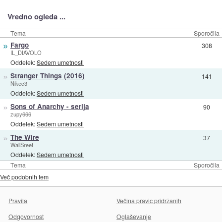
Vredno ogleda ...
Tema
Sporočila
»
Fargo
308
IL_DIAVOLO
Oddelek:
Sedem umetnosti
»
Stranger Things (2016)
141
Nikec3
Oddelek:
Sedem umetnosti
»
Sons of Anarchy - serija
90
zupy666
Oddelek:
Sedem umetnosti
»
The Wire
37
WallSreet
Oddelek:
Sedem umetnosti
Tema
Sporočila
Več podobnih tem
Pravila
Večina pravic pridržanih
Odgovornost
Oglaševanje