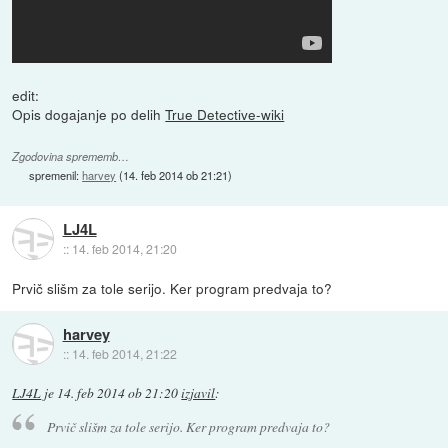
edit:
Opis dogajanje po delih
True Detective-wiki
Zgodovina sprememb…
spremenil:
harvey
(
14. feb 2014 ob 21:21
)
LJ4L
::
14. feb 2014, 21:20
Prvič slišm za tole serijo. Ker program predvaja to?
harvey
::
14. feb 2014, 21:22
LJ4L
je
14. feb 2014 ob 21:20
izjavil
:
Prvič slišm za tole serijo. Ker program predvaja to?