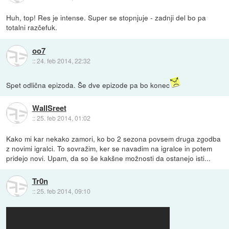
Huh, top! Res je intense. Super se stopnjuje - zadnji del bo pa
totalni razčefuk.
oo7
::
24. feb 2014, 22:32
Spet odlična epizoda. Še dve epizode pa bo konec
WallSreet
::
25. feb 2014, 01:02
Kako mi kar nekako zamori, ko bo 2 sezona povsem druga zgodba
z novimi igralci. To sovražim, ker se navadim na igralce in potem
pridejo novi. Upam, da so še kakšne možnosti da ostanejo isti...
Tr0n
::
25. feb 2014, 09:10