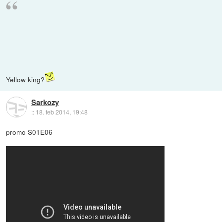
Yellow king?
Sarkozy
::
18. feb 2014, 19:48
promo S01E06