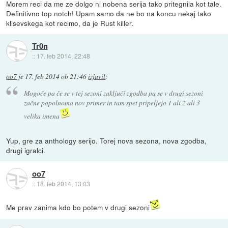
Morem reci da me ze dolgo ni nobena serija tako pritegnila kot tale.
Definitivno top notch! Upam samo da ne bo na koncu nekaj tako
klisevskega kot recimo, da je Rust killer.
Tr0n
::
17. feb 2014, 22:48
oo7
je
17. feb 2014 ob 21:46
izjavil
:
Mogoče pa če se v tej sezoni zaključi zgodba pa se v drugi sezoni
začne popolnoma nov primer in tam spet pripeljejo 1 ali 2 ali 3
velika imena
Yup, gre za anthology serijo. Torej nova sezona, nova zgodba,
drugi igralci.
oo7
::
18. feb 2014, 13:03
Me prav zanima kdo bo potem v drugi sezoni