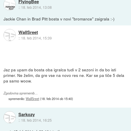
FlyingBee
::
18. feb 2014, 13:08
Jackie Chan in Brad Pitt bosta v novi "bromance" zaigrala :-)
WallSreet
::
18. feb 2014, 15:39
Jaz pa upam da bosta oba igralca tudi v 2 sezoni in da bo isti
primer. Ne želim, da gre vse na novo res ne. Kar se pa tiče 5 dela
pa samo woow.
Zgodovina sprememb…
spremenilo:
WallSreet
(
18. feb 2014 ob 15:40
)
Sarkozy
::
18. feb 2014, 16:25