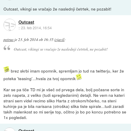
Outcast, vikingi se vračajo že naslednji četrtek, ne pozabit!
Outcast
::
23. feb 2014, 16:54
petrus
je
23. feb 2014 ob 16:35
izjavil
:
Outcast, vikingi se vračajo že naslednji četrtek, ne pozabit!
brez skrbi imam opomnik, spremljam jo tud na twitterju, ker že
poteka 'teasing'...hvala za tvoj opomnik
Kar se pa tiče TD mi je všeč od prvega dela, bolj počasne sorte in
zelo napeta, z veliko (tudi spregledanimi) detajli. Ne vem na kateri
strani sem videl recimo sliko Harta z otrokom/hčerko, na steni
kuhinje pa je bila narisana (otroška) slika tiste spirale...tudi zaradi
takih malenkost so mi serije top, očitno jo bo po koncu potrebno se
1x pogledati.
Outcast