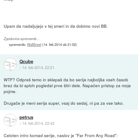
Upam da nadaljujejo v tej smeri in da dobimo novi BB.
Zgodovina sprememb…
spremenilo:
WallSreet
(
14. feb 2014 ob 21:52
)
Qcube
::
14. feb 2014, 22:21
WTF? Odpreš temo in sklepaš da bo serija najboljša vseh časob
brez da bi sploh pogledal prve štiri dele. Napačen pristop za moje
pojme.
Drugače je meni serija super, vsaj do sedaj, ni pa za vse tako.
petrus
::
14. feb 2014, 22:42
Celoten intro komad serije, naslov je "Far From Any Road":