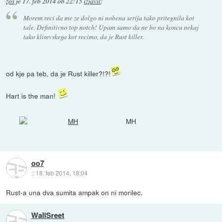
zos
je
17. feb 2014 ob 22:15
izjavil
:
Morem reci da me ze dolgo ni nobena serija tako pritegnila kot
tale. Definitivno top notch! Upam samo da ne bo na koncu nekaj
tako klisevskega kot recimo, da je Rust killer.
od kje pa teb, da je Rust killer?!?!
Hart is the man!
MH
oo7
::
18. feb 2014, 18:04
Rust-a una dva sumita ampak on ni morilec.
WallSreet