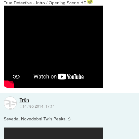
True Detective - Intro / Opening Scene HD
Tr0n
::
14. feb 2014, 17:11
Seveda. Novodobni Twin Peaks. :)