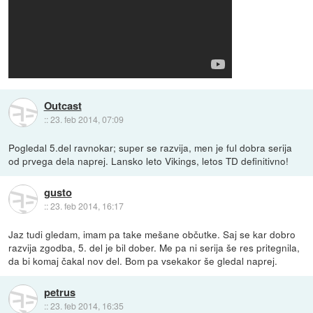
Outcast
::
23. feb 2014, 07:09
Pogledal 5.del ravnokar; super se razvija, men je ful dobra serija
od prvega dela naprej. Lansko leto Vikings, letos TD definitivno!
gusto
::
23. feb 2014, 16:17
Jaz tudi gledam, imam pa take mešane občutke. Saj se kar dobro
razvija zgodba, 5. del je bil dober. Me pa ni serija še res pritegnila,
da bi komaj čakal nov del. Bom pa vsekakor še gledal naprej.
petrus
::
23. feb 2014, 16:35