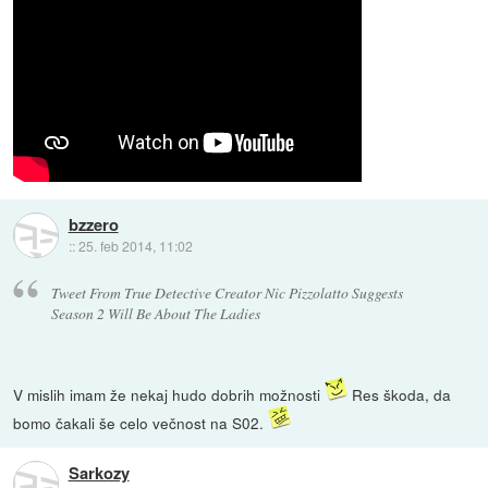
bzzero
::
25. feb 2014, 11:02
Tweet From True Detective Creator Nic Pizzolatto Suggests
Season 2 Will Be About The Ladies
V mislih imam že nekaj hudo dobrih možnosti
Res škoda, da
bomo čakali še celo večnost na S02.
Sarkozy