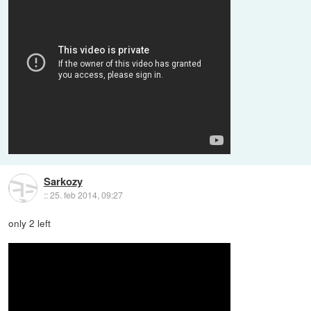
Sarkozy
::
25. feb 2014, 09:27
only 2 left