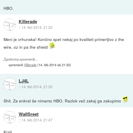
HBO.
Killerade
::
14. feb 2014, 21:32
Meni je vrhunska! Končno spet nekaj po kvaliteti primerljivo z the
wire, oz in pa the shield
Zgodovina sprememb…
spremenil:
Killerade
(
14. feb 2014 ob 21:33
)
LJ4L
::
14. feb 2014, 21:35
Shit. Za enkrat še nimamo HBO. Razlok več zakaj ga zakupimo
WallSreet
::
14. feb 2014, 21:47
Kralj.