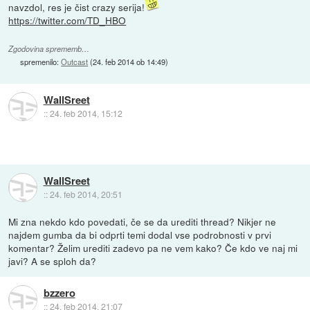
navzdol, res je čist crazy serija!
https://twitter.com/TD_HBO
Zgodovina sprememb…
spremenilo:
Outcast
(
24. feb 2014 ob 14:49
)
WallSreet
::
24. feb 2014, 15:12
WallSreet
::
24. feb 2014, 20:51
Mi zna nekdo kdo povedati, če se da urediti thread? Nikjer ne
najdem gumba da bi odprti temi dodal vse podrobnosti v prvi
komentar? Želim urediti zadevo pa ne vem kako? Če kdo ve naj mi
javi? A se sploh da?
bzzero
::
24. feb 2014, 21:07