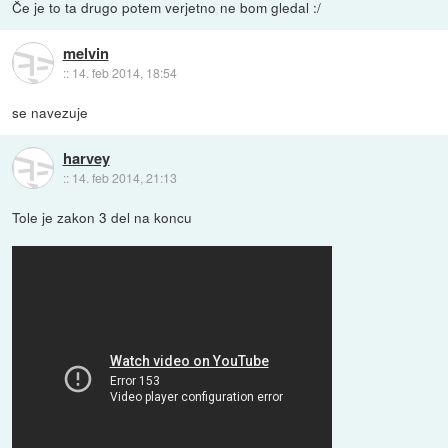
Če je to ta drugo potem verjetno ne bom gledal :/
melvin
::
14. feb 2014, 18:54
se navezuje
harvey
::
14. feb 2014, 21:13
Tole je zakon 3 del na koncu