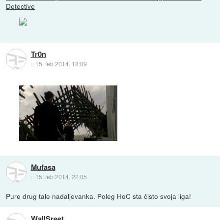
Detective
Tr0n
::
15. feb 2014, 18:09
Mufasa
::
15. feb 2014, 22:05
Pure drug tale nadaljevanka. Poleg HoC sta čisto svoja liga!
WallSreet