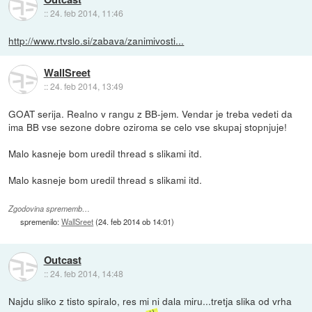
::
24. feb 2014, 11:46
http://www.rtvslo.si/zabava/zanimivosti...
WallSreet
::
24. feb 2014, 13:49
GOAT serija. Realno v rangu z BB-jem. Vendar je treba vedeti da
ima BB vse sezone dobre oziroma se celo vse skupaj stopnjuje!
Malo kasneje bom uredil thread s slikami itd.
Malo kasneje bom uredil thread s slikami itd.
Zgodovina sprememb…
spremenilo:
WallSreet
(
24. feb 2014 ob 14:01
)
Outcast
::
24. feb 2014, 14:48
Najdu sliko z tisto spiralo, res mi ni dala miru...tretja slika od vrha