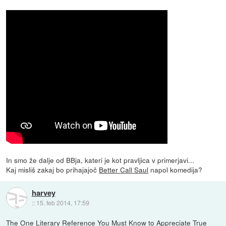
In smo že dalje od BBja, kateri je kot pravljica v primerjavi...
Kaj misliš zakaj bo prihajajoč
Better Call Saul
napol komedija?
harvey
::
15. feb 2014, 17:59
The One Literary Reference You Must Know to Appreciate True