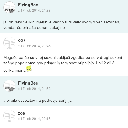
FlyingBee
::
17. feb 2014, 21:33
ja, ob tako velikih imenih je vedno tudi velik dvom o več sezonah,
vendar če prinaša denar, zakaj ne
oo7
::
17. feb 2014, 21:46
Mogoče pa če se v tej sezoni zaključi zgodba pa se v drugi sezoni
začne popolnoma nov primer in tam spet pripeljejo 1 ali 2 ali 3
velika imena
FlyingBee
::
17. feb 2014, 21:53
ti bi bila osvežitev na področju serij, ja
zos
::
17. feb 2014, 22:15