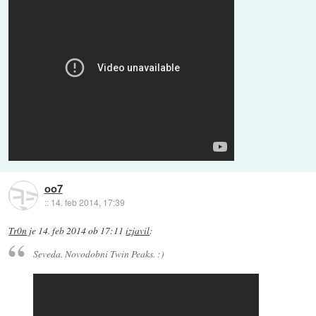
oo7
::
14. feb 2014, 17:39
Tr0n
je
14. feb 2014 ob 17:11
izjavil
:
Seveda. Novodobni Twin Peaks. :)