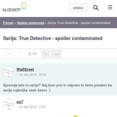
☰
Forum
»
Sedem umetnosti
»
Serija: True Detective - spoiler contaminated
Serija: True Detective - spoiler contaminated
««
«
1
/ 11
»
»»
WallSreet
::
14. feb 2014, 16:50
Spremlja kdo to serijo? Naj bom prvi in odprem to temo predem bo
serija najboljša vseh časov :)
oo7
::
14. feb 2014, 17:07