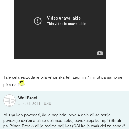
Tale cela epizoda je bila vrhunska teh zadnjih 7 minut pa samo še
pika na i
WallSreet
::
14. feb 2014, 18:48
Mi zna kdo povedati, če je pogledal prve 4 dele ali se serija
povezuje oziroma ali se deli med seboj povezujejo kot npr (BB ali
pa Prison Break) ali je recimo bolj kot (CSI ko je vsak del za sebe)?