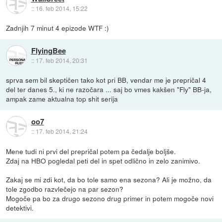
::
16. feb 2014, 15:22
Zadnjih 7 minut 4 epizode WTF :)
FlyingBee
::
17. feb 2014, 20:31
sprva sem bil skeptičen tako kot pri BB, vendar me je prepričal 4
del ter danes 5., ki ne razočara ... saj bo vmes kakšen "Fly" BB-ja,
ampak zame aktualna top shit serija
oo7
::
17. feb 2014, 21:24
Mene tudi ni prvi del prepričal potem pa čedalje boljše.
Zdaj na HBO pogledal peti del in spet odlično in zelo zanimivo.
Zakaj se mi zdi kot, da bo tole samo ena sezona? Ali je možno, da
tole zgodbo razvlečejo na par sezon?
Mogoče pa bo za drugo sezono drug primer in potem mogoče novi
detektivi.