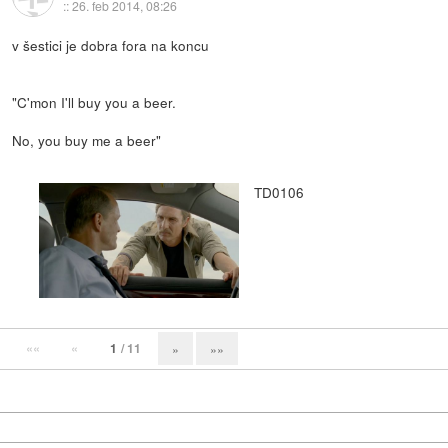
::
26. feb 2014, 08:26
v šestici je dobra fora na koncu
"C'mon I'll buy you a beer.
No, you buy me a beer"
TD0106
««
«
1
/ 11
»
»»