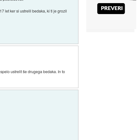
t ker si ustrelil bedaka, ki ti je grozil
 uspelo ustrelit še drugega bedaka. In to