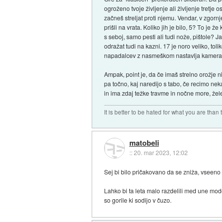
ogroženo tvoje življenje ali življenje tretje
začneš streljat proti njemu. Vendar, v zgornj
prišli na vrata. Koliko jih je bilo, 5? To je 
s seboj, samo pesti ali tudi nože, pištole? J
odražat tudi na kazni. 17 je noro veliko, to
napadalcev z nasmeškom nastavlja kameram 
Ampak, point je, da če imaš strelno orožje n
pa točno, kaj naredijo s tabo, če recimo neka g
in ima zdaj težke travme in nočne more, žele
It is better to be hated for what you are than
matobeli
::
20. mar 2023, 12:02
Sej bi bilo pričakovano da se zniža, vseeno
Lahko bi ta leta malo razdelili med une mod
so gorile ki sodijo v čuzo.