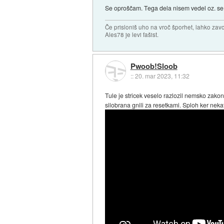
Se oproščam. Tega dela nisem vedel oz. se 
Če prisloniš uho na vroč šporhet, lahko zavo
Ales78 je levi fašist.
Pwoob!Sloob
::
20. mar 2023, 11:32
Tule je stricek veselo razlozil nemsko za
silobrana gnili za resetkami. Sploh ker nekate