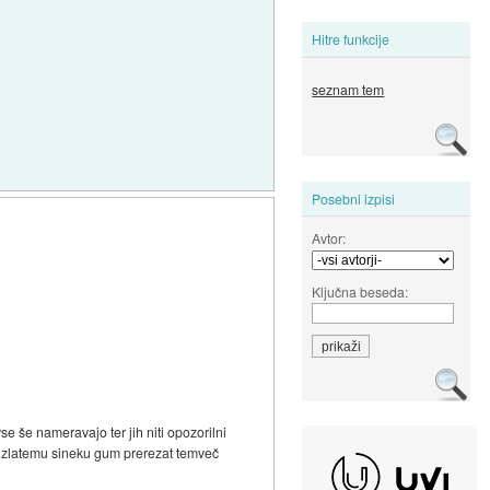
Hitre funkcije
seznam tem
Posebni izpisi
Avtor:
Ključna beseda:
se še nameravajo ter jih niti opozorilni
išli zlatemu sineku gum prerezat temveč