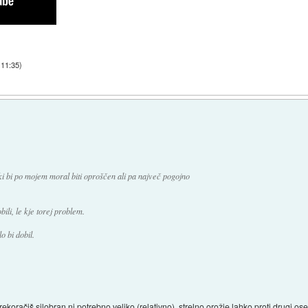
 11:35
)
i bi po mojem moral biti oproščen ali pa največ pogojno
obili, le kje torej problem.
o bi dobil.
ekoračiš silobran ni potrebno veliko (relativno), strelno orožje lahko proti drugi o