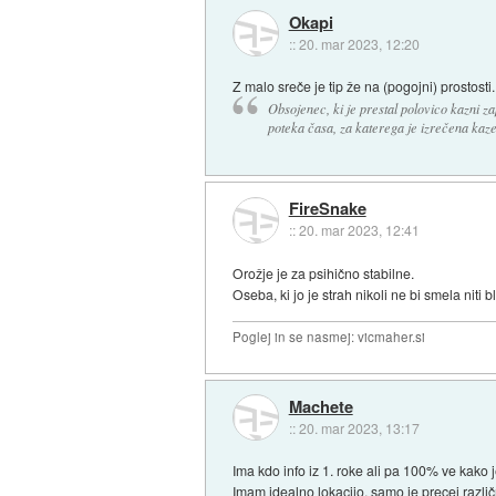
Okapi
::
20. mar 2023, 12:20
Z malo sreče je tip že na (pogojni) prostosti.
Obsojenec, ki je prestal polovico kazni z
poteka časa, za katerega je izrečena kaze
FireSnake
::
20. mar 2023, 12:41
Orožje je za psihično stabilne.
Oseba, ki jo je strah nikoli ne bi smela niti 
Poglej in se nasmej: vicmaher.si
Machete
::
20. mar 2023, 13:17
Ima kdo info iz 1. roke ali pa 100% ve kako
Imam idealno lokacijo, samo je precej različ