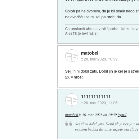
Sploh pa ne dvomim, da je bil sinek nedolžna 
na dvorišču se mi zdi pa prehuda.
Če prisloniš uho na vroč šporhet, lahko zavo
Ales78 je levi fašist.
matobeli
::
20. mar 2023, 10:39
Sej jih ni dobil zato. Dobil jih je ker je s s
2x, v hrbet.
111111111111
::
20. mar 2023, 11:06
matobeli
je
20. mar 2023 ob 10:39
izjavil
:
Sej jih ni dobil zato. Dobil jih je ker je s
ostalimi bedaki da mu je uspelo ustrelit še