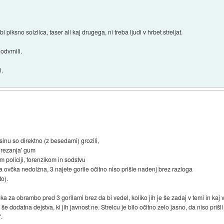
iksno solzilca, taser ali kaj drugega, ni treba ljudi v hrbet streljat.
odvrnili.
i.
r
in sinu so direktno (z besedami) grozili,
e rezanja' gum
mem policiji, forenzikom in sodstvu
 neka ovčka nedolžna, 3 najete gorile očitno niso prišle nadenj brez razloga
to).
a za obrambo pred 3 gorilami brez da bi vedel, koliko jih je še zadaj v temi in kaj v
 še dodatna dejstva, ki jih javnost ne. Strelcu je bilo očitno zelo jasno, da niso pr
.