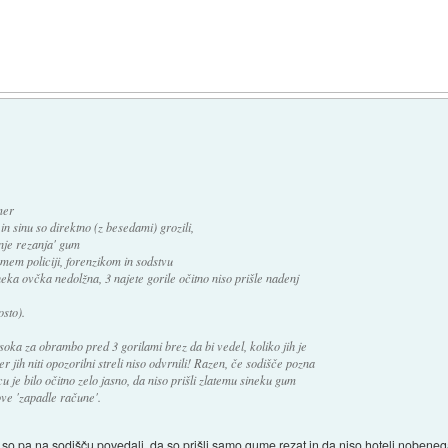
mer
r in sinu so direktno (z besedami) grozili,
anje rezanja' gum
rjamem policiji, forenzikom in sodstvu
ni neka ovčka nedolžna, 3 najete gorile očitno niso prišle nadenj
osto).
soka za obrambo pred 3 gorilami brez da bi vedel, koliko jih je
r jih niti opozorilni streli niso odvrnili! Razen, če sodišče pozna
cu je bilo očitno zelo jasno, da niso prišli zlatemu sineku gum
ve 'zapadle račune'.
 so pa na sodišču povedali, da so prišli samo gume rezat in da niso hoteli nobene