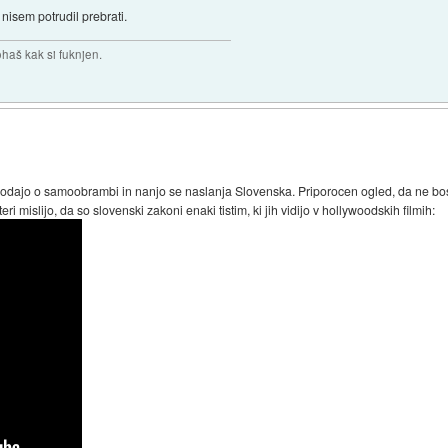
nisem potrudil prebrati.
haš kak si fuknjen.
konodajo o samoobrambi in nanjo se naslanja Slovenska. Priporocen ogled, da ne b
ri mislijo, da so slovenski zakoni enaki tistim, ki jih vidijo v hollywoodskih filmih: