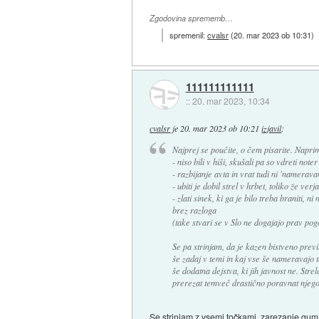
Zgodovina sprememb…
spremenil:
cvalsr
(
20. mar 2023 ob 10:31
)
111111111111
::
20. mar 2023, 10:34
cvalsr
je
20. mar 2023 ob 10:21
izjavil
:
Najprej se poučite, o čem pisarite. Napri
- niso bili v hiši, skušali pa so vdreti note
- razbijanje avta in vrat tudi ni 'namerav
- ubiti je dobil strel v hrbet, toliko že ve
- zlati sinek, ki ga je bilo treba braniti, 
brez razloga
(take stvari se v Slo ne dogajajo prav pog
Se pa strinjam, da je kazen bistveno previ
še zadaj v temi in kaj vse še nameravajo te
še dodatna dejstva, ki jih javnost ne. Strel
prerezat temveč drastično poravnat njego
Se strinjam z vsemi točkami, zarezanje gum