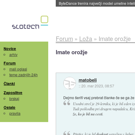
ByteDance trenira največji model umetne intel
Forum
»
Loža
»
Imate orožje
Novice
Imate orožje
arhiv
Forum
mali oglasi
teme zadnjih 24h
matobeli
Članki
::
20. mar 2023, 08:57
Zaposlitve
Dejmo šerifi vsaj prebrat članke če se ga že 
brskaj
Usodni strel je 29-letniku, ki je bil eden
Ostalo
Tudi poškodba pri drugem napadalcu, Kristj
pravila
že, ko je bil na cesti
.
Pfajfer, ki je bil
dvakrat
ustreljen v hrbet,