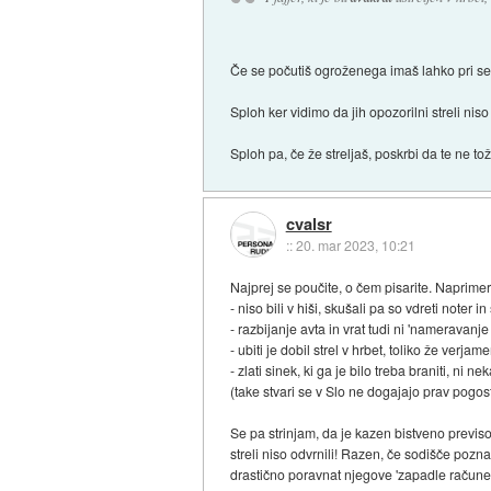
Če se počutiš ogroženega imaš lahko pri sebi p
Sploh ker vidimo da jih opozorilni streli niso 
Sploh pa, če že streljaš, poskrbi da te ne tož
cvalsr
::
20. mar 2023, 10:21
Najprej se poučite, o čem pisarite. Naprime
- niso bili v hiši, skušali pa so vdreti noter 
- razbijanje avta in vrat tudi ni 'nameravanj
- ubiti je dobil strel v hrbet, toliko že verja
- zlati sinek, ki ga je bilo treba braniti, ni
(take stvari se v Slo ne dogajajo prav pogos
Se pa strinjam, da je kazen bistveno previsok
streli niso odvrnili! Razen, če sodišče pozna
drastično poravnat njegove 'zapadle račune'