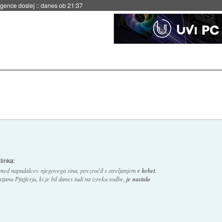
igence doslej
::
danes ob 21:37
linka:
 izmed napadalcev njegovega sina, povzročil s streljanjem
v hrbet
.
anu Pfajferju, ki je bil danes tudi na izreku sodbe,
je nastala