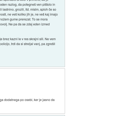
dosten razlog, da potegneš ven pištolo in
lastnino, grozili, itd. mislm, sploh če so
osti, ne veš koliko jih je, ne veš kaj imajo
olfa nožem gume prerezat. To se mora
m dovolj. Ne pa da se zdaj eden izmed
brez kazni le v res skrajni sili. Ne vem
icijo, trdi da si streljal vanj, pa zgrešil
ega dodatnega po osebi, ker je jasno da