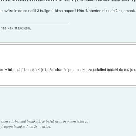
ovčka in da so našli 3 huligani, ki so napadli hišo. Nobeden ni nedolžen, ampak 17 le
haš kak si fuknjen.
trelom v hrbet ubil bedaka ki je bežal stran in potem tekel za ostalimi bedaki da mu je
 strelom v hrbet ubil bedaka ki je bežal stran in potem tekel za
 drugega bedaka. In to 2x, v hrbet.