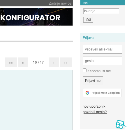
Išči:
Zadnje novice
Prijava
16
/ 17
««
«
»
»»
Zapomni si me
nov uporabnik
pozabili geslo?