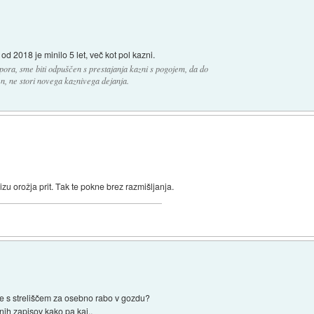
 od 2018 je minilo 5 let, več kot pol kazni.
apora, sme biti odpuščen s prestajanja kazni s pogojem, da do
n, ne stori novega kaznivega dejanja.
blizu orožja prit. Tak te pokne brez razmišljanja.
 je s streliščem za osebno rabo v gozdu?
nih zapisov kako pa kaj..