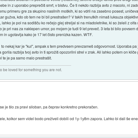
 osebe in z uporabo preprečiš smrt, v bistvu. Če ti nekdo razbija avto z macolo, ni za
emu primeru gre za skupino nasilnih moških, ki so vdrli na zasebno posest, uničevali 
že kar gužva, kdo ob tem ne bi bil prestrašen? V takih trenutkih nimaš luksuza objektivn
a, lahko je pol na sodišču ko rečejo glej streljal si na mladoletnike, ki so želeli z 
liko je pri nas za naklepen umor, po mojem je tudi 9 let preveč. 3 leta bi bilo povse
in ugotavlja kako je 17 let čisto prenizka kazen. WTF.
i to nekaj kar je "kul", ampak s tem predvsem prevzameš odgovornost. Uporaba pa je 
orila razbija tvoj avto in ti sprožiš opozorilni strel v zrak. Ali lahko potem on kliče pol
l te je pa samo malo prestrašit.
 to be loved for something you are not.
 se je šlo za pravi siloban, pa čeprav konkretno prekoračen.
ele, kolkor sem videl bodo preživeli dobili od 1y-1y8m zapora. Lahko bi dali še en