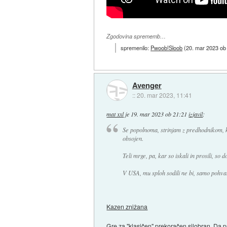
Zgodovina sprememb…
spremenilo:
Pwoob!Sloob
(
20. mar 2023 ob
Avenger
::
20. mar 2023, 11:41
mat xxl
je
19. mar 2023 ob 21:21
izjavil
:
Se popolnoma, strinjam z predhodnikom, k
obsojen.
Teli mrge, pa, kar so iskali in prosili, so d
V USA, mu sploh sodili ne bi, samo pohval
Kazen znižana
Gre za "klasičen" prekoračen silobran. Da pr