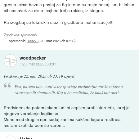
gresta mimo baznih postaj za 5g in enemu raste nekaj, kar bi lahko
bil nastavek za cisto majhno tretjo rokico, iz stegna.
Pa izogibaj se letaliskih stez in gradbene mehanizacije!!!
Zgodovina sprememb…
spremenilo:
133273
(
23. mar 2023 ob 07:36
)
woodpecker
::
23. mar 2023, 08:01
FoxKnox
je
22. mar 2023 ob 23:19
izjavil
:
Evo, pa smo tam . Antivaxer sprašuje medmrežne strokovnjake o
zdravstvenih simptomih. Kaj ti bo medicina, če imaš internet?
Predvidem da potem takem tudi ni cepljen proti internetu, torej je
njegovo vprašanje legitimno.
Mene med drugim npr. sedaj zanima kakšno leguro rostfreia
moram vzeti da bom še varen...