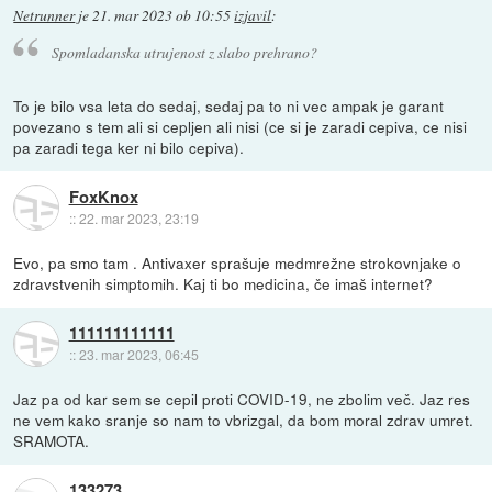
Netrunner
je
21. mar 2023 ob 10:55
izjavil
:
Spomladanska utrujenost z slabo prehrano?
To je bilo vsa leta do sedaj, sedaj pa to ni vec ampak je garant
povezano s tem ali si cepljen ali nisi (ce si je zaradi cepiva, ce nisi
pa zaradi tega ker ni bilo cepiva).
FoxKnox
::
22. mar 2023, 23:19
Evo, pa smo tam . Antivaxer sprašuje medmrežne strokovnjake o
zdravstvenih simptomih. Kaj ti bo medicina, če imaš internet?
111111111111
::
23. mar 2023, 06:45
Jaz pa od kar sem se cepil proti COVID-19, ne zbolim več. Jaz res
ne vem kako sranje so nam to vbrizgal, da bom moral zdrav umret.
SRAMOTA.
133273