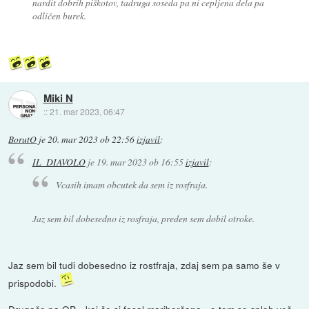
nardit dobrih piškotov, tadruga soseda pa ni cepljena dela pa
odličen burek.
Miki N
::
21. mar 2023, 06:47
BorutO
je
20. mar 2023 ob 22:56
izjavil
:
IL_DIAVOLO
je
19. mar 2023 ob 16:55
izjavil
:
Vcasih imam obcutek da sem iz rosfraja.
Jaz sem bil dobesedno iz rosfraja, preden sem dobil otroke.
Jaz sem bil tudi dobesedno iz rostfraja, zdaj sem pa samo še v
prispodobi.
Drugače pa OP... kaj če si fasal mariborčana - o tem se sploh več