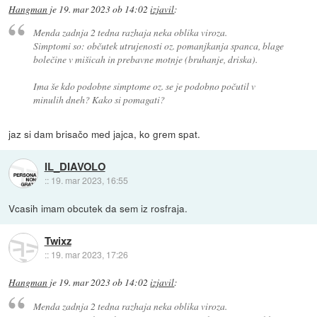
Hangman
je
19. mar 2023 ob 14:02
izjavil
:
Menda zadnja 2 tedna razhaja neka oblika viroza.
Simptomi so: občutek utrujenosti oz. pomanjkanja spanca, blage
bolečine v mišicah in prebavne motnje (bruhanje, driska).
Ima še kdo podobne simptome oz. se je podobno počutil v
minulih dneh? Kako si pomagati?
jaz si dam brisačo med jajca, ko grem spat.
IL_DIAVOLO
::
19. mar 2023, 16:55
Vcasih imam obcutek da sem iz rosfraja.
Twixz
::
19. mar 2023, 17:26
Hangman
je
19. mar 2023 ob 14:02
izjavil
:
Menda zadnja 2 tedna razhaja neka oblika viroza.