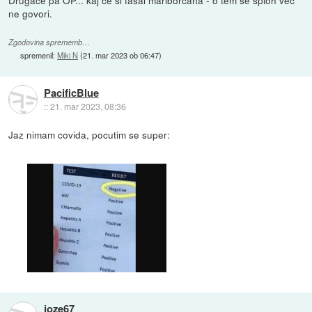
ne govori.
Zgodovina sprememb…
spremenil:
Miki N
(
21. mar 2023 ob 06:47
)
PacificBlue
::
21. mar 2023, 08:36
Jaz nimam covida, pocutim se super:
joze67