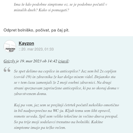
Ima še kdo podobne simptome oz. se je podobno počutil v
minulih dneh? Kako si pomagati?
Odpret bolniško, počivat, pa čaj pit.
Kayzon
::
20. mar 2023, 01:33
Grizzly
je
19. mar 2023 ob 14:42
izjavil
:
Se spet delimo na cepilce in anticepilce? Jaz sem bil 2x cepljen
(covid-19) in zdravnika že kar dolgo nisem videl. Dejansko sta
se v tem času zamenjali že 2 moji osebni zdravnici. Na drugi
strani spoznavam zaprisežene anticepilce, ki pa so skoraj doma v
zdravstvenem domu.
Kaj pa vem, jaz sem se prejšnji četrtek počutil nekoliko omotično
in bil nadpovprečno na WC-ju. Kljub temu sem šiht opravil,
remote seveda. Spil sem veliko tekočine in večino dneva prespal.
So pa trije moji sodelavci trenutno na bolniški. Kakšne
simptome imajo pa težko rečem.