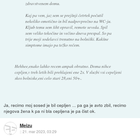
zdravstvenem domu.
Kaj pa vem, jaz sem se prejšnji četrtek počutil
nekoliko omotično in bil nadpovprečno na WC-ju.
Kljub temu sem šiht opravil, remote seveda. Spil
sem veliko tekočine in večino dneva prespal. So pa
trije moji sodelavci trenutno na bolniški. Kakšne
simptome imajo pa težko rečem.
Hehhee,enako lahko recem ampak obratno. Doma nihce
cepljen,v treh letih bili prehlajeni ene 2x. V sluzbi vsi cepeljeni
skos bolniske,eni celo stari 28,eni 50+..
Ja, recimo moj sosed je bil cepljen ... pa ga je avto zbil, recimo
njegova žena k pa ni bla cepljena je pa čist ok.
Meizu
::
21. mar 2023, 03:29