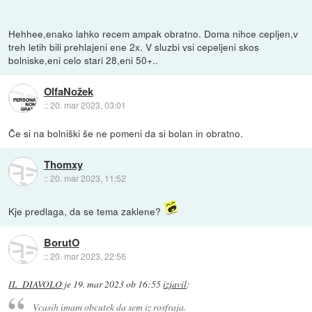
Hehhee,enako lahko recem ampak obratno. Doma nihce cepljen,v
treh letih bili prehlajeni ene 2x. V sluzbi vsi cepeljeni skos
bolniske,eni celo stari 28,eni 50+..
OlfaNožek
::
20. mar 2023, 03:01
Če si na bolniški še ne pomeni da si bolan in obratno.
Thomxy
::
20. mar 2023, 11:52
Kje predlaga, da se tema zaklene?
BorutO
::
20. mar 2023, 22:56
IL_DIAVOLO
je
19. mar 2023 ob 16:55
izjavil
:
Vcasih imam obcutek da sem iz rosfraja.