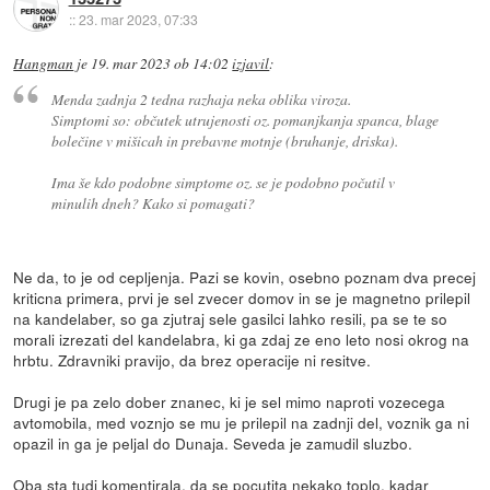
::
23. mar 2023, 07:33
Hangman
je
19. mar 2023 ob 14:02
izjavil
:
Menda zadnja 2 tedna razhaja neka oblika viroza.
Simptomi so: občutek utrujenosti oz. pomanjkanja spanca, blage
bolečine v mišicah in prebavne motnje (bruhanje, driska).
Ima še kdo podobne simptome oz. se je podobno počutil v
minulih dneh? Kako si pomagati?
Ne da, to je od cepljenja. Pazi se kovin, osebno poznam dva precej
kriticna primera, prvi je sel zvecer domov in se je magnetno prilepil
na kandelaber, so ga zjutraj sele gasilci lahko resili, pa se te so
morali izrezati del kandelabra, ki ga zdaj ze eno leto nosi okrog na
hrbtu. Zdravniki pravijo, da brez operacije ni resitve.
Drugi je pa zelo dober znanec, ki je sel mimo naproti vozecega
avtomobila, med voznjo se mu je prilepil na zadnji del, voznik ga ni
opazil in ga je peljal do Dunaja. Seveda je zamudil sluzbo.
Oba sta tudi komentirala, da se pocutita nekako toplo, kadar