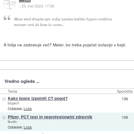
Meizu
::
23. mar 2023, 17:36
Mene med drugim npr. sedaj zanima kakšno leguro rostfreia
moram vzeti da bom še varen...
A folija ne zadostuje več? Mater, bo treba pojačat izolacijo v bajti.
Vredno ogleda ...
Tema
Sporočila
⊘
Kako boste izpolnili CT pogoj?
136
bizgech
Oddelek:
Loža
⊘
Pfizer, PCT test in neprofesionalni zdravnik
106
likedin
Oddelek:
Loža