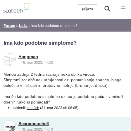
☰
Forum
»
Loža
»
Ima kdo podobne simptome?
Ima kdo podobne simptome?
Hangman
::
19. mar 2023, 14:02
Menda zadnja 2 tedna razhaja neka oblika viroza.
Simptomi so: občutek utrujenosti oz. pomanjkanja spanca, blage
bolečine v mišicah in prebavne motnje (bruhanje, driska).
Ima še kdo podobne simptome oz. se je podobno počutil v minulih
dneh? Kako si pomagati?
zaklenil:
bluefish
(
31. mar 2023 ob 08:05
)
Scaramouche3
::
19. mar 2023, 14:10