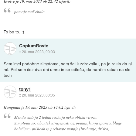
Evolve
je
19. mar 2023 ob 22:42
izjavil
:
pomoje maš ebolo
To bo to. :)
CopiumRovte
::
20. mar 2023, 00:03
Sem imel podobne simptome, sem šel k zdravniku, pa je rekla da ni
nč. Pol sem čez dva dni umru in se odloču, da nardim račun na slo-
tech
tony1
::
20. mar 2023, 00:05
Hangman
je
19. mar 2023 ob 14:02
izjavil
:
Menda zadnja 2 tedna razhaja neka oblika viroza.
Simptomi so: občutek utrujenosti oz. pomanjkanja spanca, blage
bolečine v mišicah in prebavne motnje (bruhanje, driska).