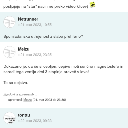
posljujejo na "star" nacin ne preko video klicev)
Netrunner
::
21. mar 2023, 10:55
Spomladanska utrujenost z slabo prehrano?
Meizu
::
21. mar 2023, 23:35
Dokazano je, da če si cepljen, cepivo moti sončno magnetosfero in
zaradi tega zemlja drsi 3 stopinje preveč v levo!
To so dejstva.
Zgodovina sprememb…
spremenil:
Meizu
(
21. mar 2023 ob 23:36
)
tonttu
::
22. mar 2023, 09:33