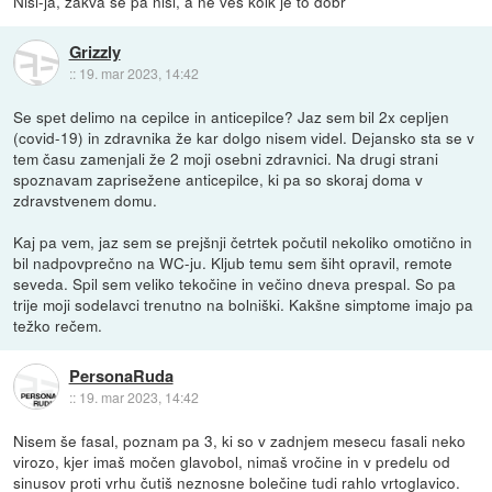
Nisi-ja, zakva se pa nisi, a ne ves kolk je to dobr
Grizzly
::
19. mar 2023, 14:42
Se spet delimo na cepilce in anticepilce? Jaz sem bil 2x cepljen
(covid-19) in zdravnika že kar dolgo nisem videl. Dejansko sta se v
tem času zamenjali že 2 moji osebni zdravnici. Na drugi strani
spoznavam zaprisežene anticepilce, ki pa so skoraj doma v
zdravstvenem domu.
Kaj pa vem, jaz sem se prejšnji četrtek počutil nekoliko omotično in
bil nadpovprečno na WC-ju. Kljub temu sem šiht opravil, remote
seveda. Spil sem veliko tekočine in večino dneva prespal. So pa
trije moji sodelavci trenutno na bolniški. Kakšne simptome imajo pa
težko rečem.
PersonaRuda
::
19. mar 2023, 14:42
Nisem še fasal, poznam pa 3, ki so v zadnjem mesecu fasali neko
virozo, kjer imaš močen glavobol, nimaš vročine in v predelu od
sinusov proti vrhu čutiš neznosne bolečine tudi rahlo vrtoglavico.