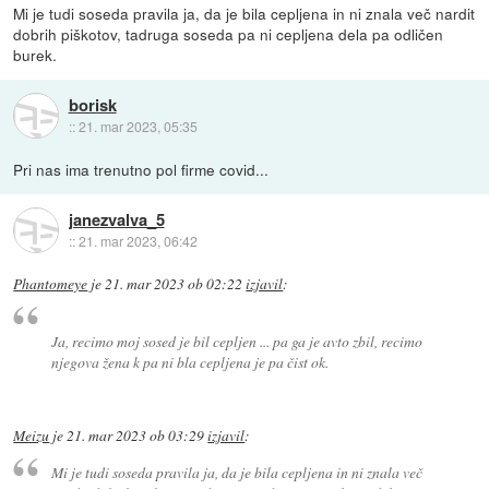
Mi je tudi soseda pravila ja, da je bila cepljena in ni znala več nardit
dobrih piškotov, tadruga soseda pa ni cepljena dela pa odličen
burek.
borisk
::
21. mar 2023, 05:35
Pri nas ima trenutno pol firme covid...
janezvalva_5
::
21. mar 2023, 06:42
Phantomeye
je
21. mar 2023 ob 02:22
izjavil
:
Ja, recimo moj sosed je bil cepljen ... pa ga je avto zbil, recimo
njegova žena k pa ni bla cepljena je pa čist ok.
Meizu
je
21. mar 2023 ob 03:29
izjavil
:
Mi je tudi soseda pravila ja, da je bila cepljena in ni znala več