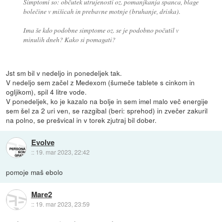
Simptomi so: občutek utrujenosti oz. pomanjkanja spanca, blage
bolečine v mišicah in prebavne motnje (bruhanje, driska).
Ima še kdo podobne simptome oz. se je podobno počutil v
minulih dneh? Kako si pomagati?
Jst sm bil v nedeljo in ponedeljek tak.
V nedeljo sem začel z Medexom (šumeče tablete s cinkom in
ogljikom), spil 4 litre vode.
V ponedeljek, ko je kazalo na bolje in sem imel malo več energije
sem šel za 2 uri ven, se razgibal (beri: sprehod) in zvečer zakuril
na polno, se prešvical in v torek zjutraj bil dober.
Evolve
::
19. mar 2023, 22:42
pomoje maš ebolo
Mare2
::
19. mar 2023, 23:59