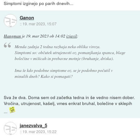
Simptomi izginejo po parih dnevih...
Ganon
::
19. mar 2023, 15:07
Hangman
je
19. mar 2023 ob 14:02
izjavil
:
Menda zadnja 2 tedna razhaja neka oblika viroza.
Simptomi so: občutek utrujenosti oz. pomanjkanja spanca, blage
bolečine v mišicah in prebavne motnje (bruhanje, driska).
Ima še kdo podobne simptome oz. se je podobno počutil v
minulih dneh? Kako si pomagati?
Sva že dva. Doma sem od začetka tedna in še vedno nisem dober.
Vročina, utrujenost, kašelj, vmes enkrat bruhal, bolečine v sklepih
...
janezvalva_5
::
19. mar 2023, 15:22