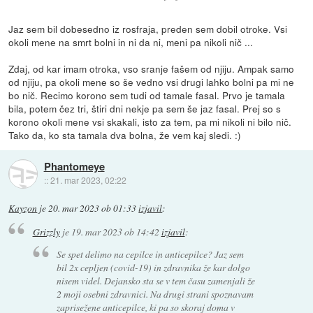
Jaz sem bil dobesedno iz rosfraja, preden sem dobil otroke. Vsi
okoli mene na smrt bolni in ni da ni, meni pa nikoli nič ...
Zdaj, od kar imam otroka, vso sranje fašem od njiju. Ampak samo
od njiju, pa okoli mene so še vedno vsi drugi lahko bolni pa mi ne
bo nič. Recimo korono sem tudi od tamale fasal. Prvo je tamala
bila, potem čez tri, štiri dni nekje pa sem še jaz fasal. Prej so s
korono okoli mene vsi skakali, isto za tem, pa mi nikoli ni bilo nič.
Tako da, ko sta tamala dva bolna, že vem kaj sledi. :)
Phantomeye
::
21. mar 2023, 02:22
Kayzon
je
20. mar 2023 ob 01:33
izjavil
:
Grizzly
je
19. mar 2023 ob 14:42
izjavil
:
Se spet delimo na cepilce in anticepilce? Jaz sem
bil 2x cepljen (covid-19) in zdravnika že kar dolgo
nisem videl. Dejansko sta se v tem času zamenjali že
2 moji osebni zdravnici. Na drugi strani spoznavam
zaprisežene anticepilce, ki pa so skoraj doma v