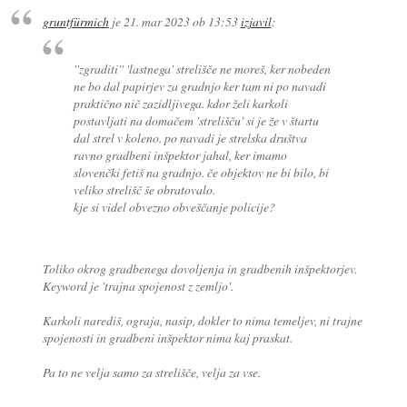
gruntfürmich
je
21. mar 2023 ob 13:53
izjavil
:
''zgraditi'' 'lastnega' strelišče ne moreš, ker nobeden
ne bo dal papirjev za gradnjo ker tam ni po navadi
praktično nič zazidljivega. kdor želi karkoli
postavljati na domačem 'strelišču' si je že v štartu
dal strel v koleno. po navadi je strelska društva
ravno gradbeni inšpektor jahal, ker imamo
slovenčki fetiš na gradnjo. če objektov ne bi bilo, bi
veliko strelišč še obratovalo.
kje si videl obvezno obveščanje policije?
Toliko okrog gradbenega dovoljenja in gradbenih inšpektorjev.
Keyword je 'trajna spojenost z zemljo'.
Karkoli narediš, ograja, nasip, dokler to nima temeljev, ni trajne
spojenosti in gradbeni inšpektor nima kaj praskat.
Pa to ne velja samo za strelišče, velja za vse.