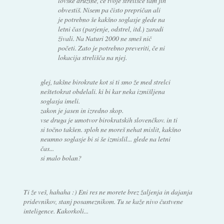
lovske družine, če tvoje strelišče tam jih
obvestiš. Nisem pa čisto prepričan ali
je potrebno še kakšno soglasje glede na
letni čas (parjenje, odstrel, itd.) zaradi
živali. Na Naturi 2000 ne smeš nič
početi. Zato je potrebno preveriti, če ni
lokacija strelišča na njej.
glej, takšne birokrate kot si ti smo že med strelci
neštetokrat obdelali. ki bi kar neka izmišljena
soglasja imeli.
zakon je jasen in izredno skop.
vse druga je umotvor birokratskih slovenčkov. in ti
si točno takšen. sploh ne moreš nehat mislit, kakšno
neumno soglasje bi si še izmislil... glede na letni
čas...
si malo bolan?
Ti že veš, hahaha :) Eni res ne morete brez žaljenja in dajanja
pridevnikov, stanj posameznikom. Tu se kaže nivo čustvene
inteligence. Kakorkoli...