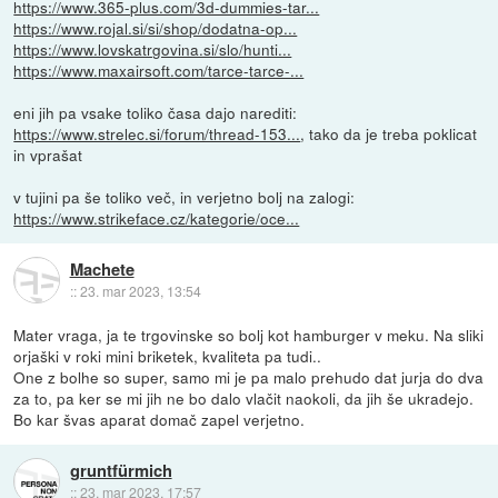
https://www.365-plus.com/3d-dummies-tar...
https://www.rojal.si/si/shop/dodatna-op...
https://www.lovskatrgovina.si/slo/hunti...
https://www.maxairsoft.com/tarce-tarce-...
eni jih pa vsake toliko časa dajo narediti:
https://www.strelec.si/forum/thread-153...
, tako da je treba poklicat
in vprašat
v tujini pa še toliko več, in verjetno bolj na zalogi:
https://www.strikeface.cz/kategorie/oce...
Machete
::
23. mar 2023, 13:54
Mater vraga, ja te trgovinske so bolj kot hamburger v meku. Na sliki
orjaški v roki mini briketek, kvaliteta pa tudi..
One z bolhe so super, samo mi je pa malo prehudo dat jurja do dva
za to, pa ker se mi jih ne bo dalo vlačit naokoli, da jih še ukradejo.
Bo kar švas aparat domač zapel verjetno.
gruntfürmich
::
23. mar 2023, 17:57