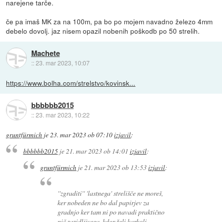
narejene tarče.
če pa imaš MK za na 100m, pa bo po mojem navadno železo 4mm
debelo dovolj. jaz nisem opazil nobenih poškodb po 50 strelih.
Machete
::
23. mar 2023, 10:07
https://www.bolha.com/strelstvo/kovinsk...
bbbbbb2015
::
23. mar 2023, 10:22
gruntfürmich
je
23. mar 2023 ob 07:10
izjavil
:
bbbbbb2015
je
21. mar 2023 ob 14:01
izjavil
:
gruntfürmich
je
21. mar 2023 ob 13:53
izjavil
:
''zgraditi'' 'lastnega' strelišče ne moreš,
ker nobeden ne bo dal papirjev za
gradnjo ker tam ni po navadi praktično
nič zazidljivega. kdor želi karkoli