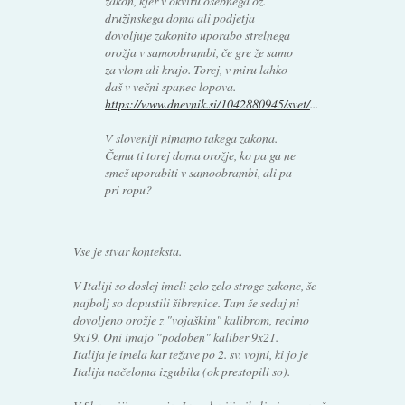
zakon, kjer v okviru osebnega oz.
družinskega doma ali podjetja
dovoljuje zakonito uporabo strelnega
orožja v samoobrambi, če gre že samo
za vlom ali krajo. Torej, v miru lahko
daš v večni spanec lopova.
https://www.dnevnik.si/1042880945/svet/
...
V sloveniji nimamo takega zakona.
Čemu ti torej doma orožje, ko pa ga ne
smeš uporabiti v samoobrambi, ali pa
pri ropu?
Vse je stvar konteksta.
V Italiji so doslej imeli zelo zelo stroge zakone, še
najbolj so dopustili šibrenice. Tam še sedaj ni
dovoljeno orožje z "vojaškim" kalibrom, recimo
9x19. Oni imajo "podoben" kaliber 9x21.
Italija je imela kar težave po 2. sv. vojni, ki jo je
Italija načeloma izgubila (ok prestopili so).