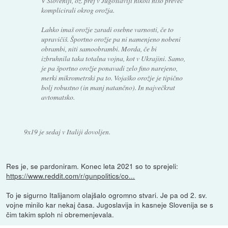
V Sloveniji, oz. prej v Jugoslaviji nikoli niso preveč
komplicirali okrog orožja.
Lahko imaš orožje zaradi osebne varnosti, če to
upravičiš. Športno orožje pa ni namenjeno nobeni
obrambi, niti samoobrambi. Morda, če bi
izbruhnila taka totalna vojna, kot v Ukrajini. Samo,
je pa športno orožje ponavadi zelo fino narejeno,
merki mikrometrski pa to. Vojaško orožje je tipično
bolj robustno (in manj natančno). In največkrat
avtomatsko.
9x19 je sedaj v Italiji dovoljen.
Res je, se pardoniram. Konec leta 2021 so to sprejeli:
https://www.reddit.com/r/gunpolitics/co...
To je sigurno Italijanom olajšalo ogromno stvari. Je pa od 2. sv.
vojne minilo kar nekaj časa. Jugoslavija in kasneje Slovenija se s
čim takim sploh ni obremenjevala.