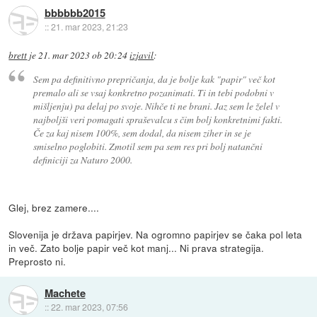
bbbbbb2015
::
21. mar 2023, 21:23
brett
je
21. mar 2023 ob 20:24
izjavil
:
Sem pa definitivno prepričanja, da je bolje kak "papir" več kot
premalo ali se vsaj konkretno pozanimati. Ti in tebi podobni v
mišljenju) pa delaj po svoje. Nihče ti ne brani. Jaz sem le želel v
najboljši veri pomagati spraševalcu s čim bolj konkretnimi fakti.
Če za kaj nisem 100%, sem dodal, da nisem ziher in se je
smiselno poglobiti. Zmotil sem pa sem res pri bolj natančni
definiciji za Naturo 2000.
Glej, brez zamere....
Slovenija je država papirjev. Na ogromno papirjev se čaka pol leta
in več. Zato bolje papir več kot manj... Ni prava strategija.
Preprosto ni.
Machete
::
22. mar 2023, 07:56