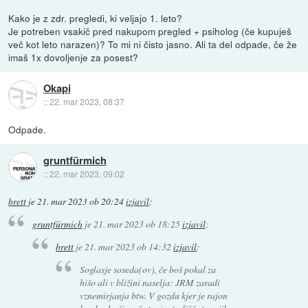
Kako je z zdr. pregledi, ki veljajo 1. leto?
Je potreben vsakič pred nakupom pregled + psiholog (če kupuješ
več kot leto narazen)? To mi ni čisto jasno. Ali ta del odpade, če že
imaš 1x dovoljenje za posest?
Okapi
::
22. mar 2023, 08:37
Odpade.
gruntfürmich
::
22. mar 2023, 09:02
brett
je
21. mar 2023 ob 20:24
izjavil
:
gruntfürmich
je
21. mar 2023 ob 18:25
izjavil
:
brett
je
21. mar 2023 ob 14:32
izjavil
:
Soglasje soseda(ov), če boš pokal za
hišo ali v bližini naselja: JRM zaradi
vznemirjanja btw. V gozdu kjer je rajon