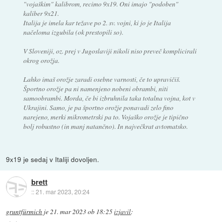
"vojaškim" kalibrom, recimo 9x19. Oni imajo "podoben"
kaliber 9x21.
Italija je imela kar težave po 2. sv. vojni, ki jo je Italija
načeloma izgubila (ok prestopili so).
V Sloveniji, oz. prej v Jugoslaviji nikoli niso preveč komplicirali
okrog orožja.
Lahko imaš orožje zaradi osebne varnosti, če to upravičiš.
Športno orožje pa ni namenjeno nobeni obrambi, niti
samoobrambi. Morda, če bi izbruhnila taka totalna vojna, kot v
Ukrajini. Samo, je pa športno orožje ponavadi zelo fino
narejeno, merki mikrometrski pa to. Vojaško orožje je tipično
bolj robustno (in manj natančno). In največkrat avtomatsko.
9x19 je sedaj v Italiji dovoljen.
brett
::
21. mar 2023, 20:24
gruntfürmich
je
21. mar 2023 ob 18:25
izjavil
: