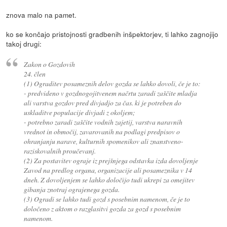
znova malo na pamet.
ko se končajo pristojnosti gradbenih inšpektorjev, ti lahko zagnojijo
takoj drugi:
Zakon o Gozdovih
24. člen
(1) Ograditev posameznih delov gozda se lahko dovoli, če je to:
- predvideno v gozdnogojitvenem načrtu zaradi zaščite mladja
ali varstva gozdov pred divjadjo za čas. ki je potreben do
uskladitve populacije divjadi z okoljem;
- potrebno zaradi zaščite vodnih zajetij, varstva naravnih
vrednot in območij, zavarovanih na podlagi predpisov o
ohranjanju narave, kulturnih spomenikov ali znanstveno-
raziskovalnih proučevanj.
(2) Za postavitev ograje iz prejšnjega odstavka izda dovoljenje
Zavod na predlog organa, organizacije ali posameznika v 14
dneh. Z dovoljenjem se lahko določijo tudi ukrepi za omejitev
gibanja znotraj ograjenega gozda.
(3) Ogradi se lahko tudi gozd s posebnim namenom, če je to
določeno z aktom o razglasitvi gozda za gozd s posebnim
namenom.