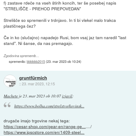
f) zastave rdeče na vseh štirih koncih, ter še posebej napis
"STRELIŠČE - PREHOD PREPOVEDAN"
Strelišče so spremenili v trdnjavo. In ti bi vlekel malo trakca
plastičnega čez?
Če in ko (slučajno) napadejo Rusi, bom vsaj jaz tam naredil "last
stand". Ni šanse, da nas premagajo.
Zgodovina sprememb…
spremenilo:
bbbbbb2015
(
23. mar 2023 ob 10:24
)
gruntfürmich
::
23. mar 2023, 12:15
Machete
je
23. mar 2023 ob 10:07
izjavil
:
https://www.bolha.com/strelstvo/kovinsk...
drugače imajo trgovine nekaj tega:
https://cesar-shop.com/gear-en/range-ge...
..../
https://www.ipscstore.com/en/1409-steel...