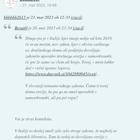
::
21. mar 2023, 19:48
bbbbbb2015
je
21. mar 2023 ob 12:33
izjavil
:
BorutO
je
20. mar 2023 ob 23:34
izjavil
:
Drugo pa je v Italiji, kjer imajo nekje od leta 2019,
če se ne motim, nov zakon, kjer v okviru osebnega
oz. družinskega doma ali podjetja dovoljuje
zakonito uporabo strelnega orožja v samoobrambi,
če gre že samo za vlom ali krajo. Torej, v miru lahko
daš v večni spanec lopova.
https://www.dnevnik.si/1042880945/svet/
...
V sloveniji nimamo takega zakona. Čemu ti torej
doma orožje, ko pa ga ne smeš uporabiti v
samoobrambi, ali pa pri ropu?
Vse je stvar konteksta.
V Italiji so doslej imeli zelo zelo stroge zakone, še najbolj so
dopustili šibrenice. Tam še sedaj ni dovoljeno orožje z