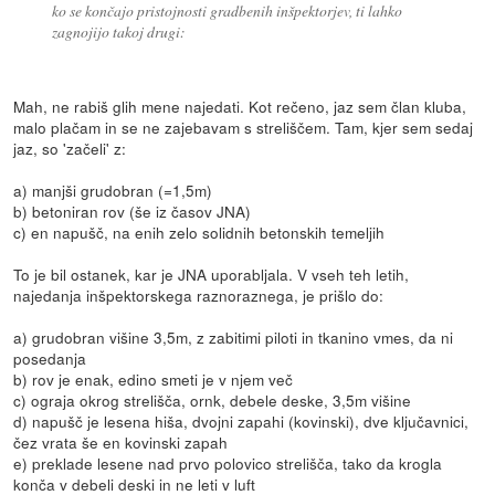
ko se končajo pristojnosti gradbenih inšpektorjev, ti lahko
zagnojijo takoj drugi:
Mah, ne rabiš glih mene najedati. Kot rečeno, jaz sem član kluba,
malo plačam in se ne zajebavam s streliščem. Tam, kjer sem sedaj
jaz, so 'začeli' z:
a) manjši grudobran (=1,5m)
b) betoniran rov (še iz časov JNA)
c) en napušč, na enih zelo solidnih betonskih temeljih
To je bil ostanek, kar je JNA uporabljala. V vseh teh letih,
najedanja inšpektorskega raznoraznega, je prišlo do:
a) grudobran višine 3,5m, z zabitimi piloti in tkanino vmes, da ni
posedanja
b) rov je enak, edino smeti je v njem več
c) ograja okrog strelišča, ornk, debele deske, 3,5m višine
d) napušč je lesena hiša, dvojni zapahi (kovinski), dve ključavnici,
čez vrata še en kovinski zapah
e) preklade lesene nad prvo polovico strelišča, tako da krogla
konča v debeli deski in ne leti v luft