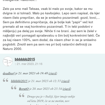
Zato pa smo mali Teksas, vsak bi malo po svoje, kakor se mu
dvigne in si tolmači. Malo po kavbojsko. Lepo sem napisal, da kjer
nisem čisto prepričan, da se je smiselno pozanimati: gozd, lovci,...
Sem pa definitivno prepričanja, da je bolje kak "papir" več kot
premalo ali se vsaj konkretno pozanimati. Ti in tebi podobni v
mišljenju) pa delaj po svoje. Nihče ti ne brani. Jaz sem le želel v
najboljši veri pomagati spraševalcu s čim bolj konkretnimi fakti. Če
za kaj nisem 100%, sem dodal, da nisem ziher in se je smiselno
poglobiti. Zmotil sem pa sem res pri bolj natančni definiciji za
Naturo 2000.
bbbbbb2015
::
21. mar 2023, 21:16
deadbeef
je
21. mar 2023 ob 19:48
izjavil
:
bbbbbb2015
je
21. mar 2023 ob 12:33
izjavil
:
BorutO
je
20. mar 2023 ob 23:34
izjavil
:
Drugo pa je v Italiji, kjer imajo nekje
od leta 2019, če se ne motim, nov