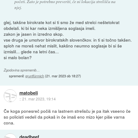
početi. Zato je potrebno preveriti, če ni lokacija strelišča na
njej.
glej, takšne birokrate kot si ti smo že med strelci neštetokrat
obdelali. ki bi kar neka izmišljena soglasja imeli.
zakon je jasen in izredno skop.
vse druga je umotvor birokratskih slovenčkov. in ti si točno takšen.
sploh ne moreš nehat mislit, kakšno neumno soglasje bi si še
izmislil... glede na letni čas...
si malo bolan?
Zgodovina sprememb…
spremenil:
gruntfürmich
(
21. mar 2023 ob 18:27
)
matobeli
::
21. mar 2023, 19:14
Če koga ponesreč počiš na lastnem strelisču je pa itak vseeno če
so policisti vedeli da pokaš in če imaš eno mizo kjer piše varna
cona.
deadbeef