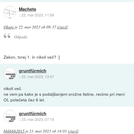
Machete
::
22. mar 2023, 11:56
Okapi
je
22. mar 2023 ob 08:37
izjavil
:
Odpade.
Zakon, torej 1. in nikoli več? :]
gruntfürmich
::
22. mar 2023, 13:47
nikoli več.
ne vem pa kako je s podaljšanjem orožne listine, recimo pri meni
OL potečeta čez 6 let.
gruntfürmich
::
23. mar 2023, 07:10
bbbbbb2015
je
21. mar 2023 ob 14:01
izjavil
: