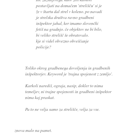
postavljati na domačem 'strelišču' si je
že v štartu dal strel v koleno. po navadi
je strelska društva ravno gradbeni
inšpektor jahal, ker imamo slovenčki
fetiš na gradnjo. če objektov ne bi bilo,
bi veliko strelišč še obratovalo.
kje si videl obvezno obveščanje
policije?
Toliko okrog gradbenega dovoljenja in gradbenih
inšpektorjev. Keyword je 'trajna spojenost z zemljo'.
Karkoli narediš, ograja, nasip, dokler to nima
temeljev, ni trajne spojenosti in gradbeni inšpektor
nima kaj praskat.
Pa to ne velja samo za strelišče, velja za vse.
znova malo na pamet.