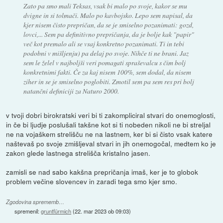
Zato pa smo mali Teksas, vsak bi malo po svoje, kakor se mu
dvigne in si tolmači. Malo po kavbojsko. Lepo sem napisal, da
kjer nisem čisto prepričan, da se je smiselno pozanimati: gozd,
lovci,... Sem pa definitivno prepričanja, da je bolje kak "papir"
več kot premalo ali se vsaj konkretno pozanimati. Ti in tebi
podobni v mišljenju) pa delaj po svoje. Nihče ti ne brani. Jaz
sem le želel v najboljši veri pomagati spraševalcu s čim bolj
konkretnimi fakti. Če za kaj nisem 100%, sem dodal, da nisem
ziher in se je smiselno poglobiti. Zmotil sem pa sem res pri bolj
natančni definiciji za Naturo 2000.
v tvoji dobri birokratski veri bi ti zakompliciral stvari do onemoglosti,
in če bi ljudje poslušali takšne kot si ti nobeden nikoli ne bi streljal
ne na vojaškem strelišču ne na lastnem, ker bi si čisto vsak katere
naštevaš po svoje zmišljeval stvari in jih onemogočal, medtem ko je
zakon glede lastnega strelišča kristalno jasen.
zamisli se nad sabo kakšna prepričanja imaš, ker je to globok
problem večine slovencev in zaradi tega smo kjer smo.
Zgodovina sprememb…
spremenil:
gruntfürmich
(
22. mar 2023 ob 09:03
)