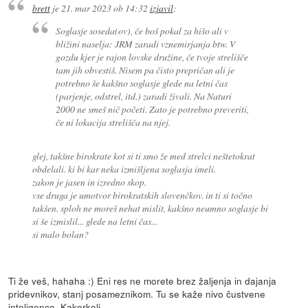
brett
je
21. mar 2023 ob 14:32
izjavil
:
Soglasje soseda(ov), če boš pokal za hišo ali v
bližini naselja: JRM zaradi vznemirjanja btw. V
gozdu kjer je rajon lovske družine, če tvoje strelišče
tam jih obvestiš. Nisem pa čisto prepričan ali je
potrebno še kakšno soglasje glede na letni čas
(parjenje, odstrel, itd.) zaradi živali. Na Naturi
2000 ne smeš nič početi. Zato je potrebno preveriti,
če ni lokacija strelišča na njej.
glej, takšne birokrate kot si ti smo že med strelci neštetokrat
obdelali. ki bi kar neka izmišljena soglasja imeli.
zakon je jasen in izredno skop.
vse druga je umotvor birokratskih slovenčkov. in ti si točno
takšen. sploh ne moreš nehat mislit, kakšno neumno soglasje bi
si še izmislil... glede na letni čas...
si malo bolan?
Ti že veš, hahaha :) Eni res ne morete brez žaljenja in dajanja
pridevnikov, stanj posameznikom. Tu se kaže nivo čustvene
inteligence. Kakorkoli...