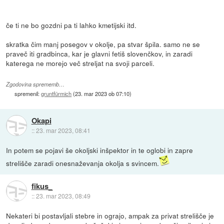
če ti ne bo gozdni pa ti lahko kmetijski itd.
skratka čim manj posegov v okolje, pa stvar špila. samo ne se
praveč iti gradbinca, kar je glavni fetiš slovenčkov, in zaradi
katerega ne morejo več streljat na svoji parceli.
Zgodovina sprememb…
spremenil:
gruntfürmich
(
23. mar 2023 ob 07:10
)
Okapi
::
23. mar 2023, 08:41
In potem se pojavi še okoljski inšpektor in te oglobi in zapre
strelišče zaradi onesnaževanja okolja s svincem.
fikus_
::
23. mar 2023, 08:49
Nekateri bi postavljali stebre in ograjo, ampak za privat strelišče je