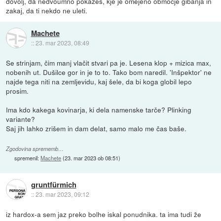
dovolj, da nedvoumno pokažeš, kje je omejeno območje gibanja in
zakaj, da ti nekdo ne uleti.
Machete
::
23. mar 2023, 08:49
Se strinjam, čim manj vlačit stvari pa je. Lesena klop + mizica max,
nobenih ut. Dušilce gor in je to to. Tako bom naredil. 'Inšpektor' ne
najde tega niti na zemljevidu, kaj šele, da bi koga globil lepo
prosim.
Ima kdo kakega kovinarja, ki dela namenske tarče? Plinking
variante?
Saj jih lahko zrišem in dam delat, samo malo me čas baše.
Zgodovina sprememb…
spremenil:
Machete
(
23. mar 2023 ob 08:51
)
gruntfürmich
::
23. mar 2023, 09:12
iz hardox-a sem jaz preko bolhe iskal ponudnika. ta ima tudi že