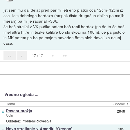
jst sem mu dal delat pred parimi leti eno platko cca 12cm×12cm iz
cca 1cm debelega hardoxa (ampak čisto drugačna oblika po mojih
merah) pa mi je računal ~30€.
če boš streljal z VK puško potem boš rabil hardox (pa še to če boš
imel ultra hitre in težke kalibre bo šlo skozi na 100m). če pa pištolo
in MK potem pa bo po mojem navaden 5mm pleh dovolj za nekaj
časa.
17
/ 17
»
»»
««
«
Vredno ogleda ...
Tema
Sporočila
»
Posest orožja
2848
Odin
Oddelek:
Problemi človeštva
»
Novo streljanje v Ameriki (Oregon)
185