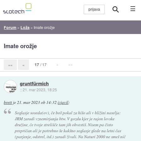
☰
Forum
»
Loža
»
Imate orožje
Imate orožje
17
/ 17
»
»»
««
«
gruntfürmich
::
21. mar 2023, 18:25
brett
je
21. mar 2023 ob 14:32
izjavil
:
Soglasje soseda(ov), če boš pokal za hišo ali v bližini naselja:
JRM zaradi vznemirjanja btw. V gozdu kjer je rajon lovske
družine, če tvoje strelišče tam jih obvestiš. Nisem pa čisto
prepričan ali je potrebno še kakšno soglasje glede na letni čas
(parjenje, odstrel, itd.) zaradi živali. Na Naturi 2000 ne smeš nič