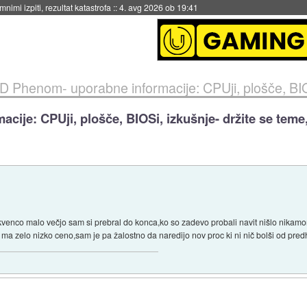
eto za večkratno uporabo
::
4. avg 2026 ob 19:41
 Phenom- uporabne informacije: CPUji, plošče, BIOSi, izku
je: CPUji, plošče, BIOSi, izkušnje- držite se teme,
kvenco malo večjo sam si prebral do konca,ko so zadevo probali navit nišlo nikamo
 ma zelo nizko ceno,sam je pa žalostno da naredijo nov proc ki ni nič bolši od pre