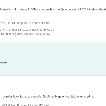
je identičen njim. Je pa 3100MHz res majhno navitje ob uporabi ACC. Morda slab p
16GB G.Skill Ripjaws S5 6000/RX 7900
x16GB G.Skill Ripjaws V 3600/RX 5700 XT
Kingston HyperX Beast 2400/R9 270X
imerek
m poročal takoj ko bo to mogoče. Dobil naj bi ga enkrat tekom tega tedna.
16GB G.Skill Ripjaws S5 6000/RX 7900