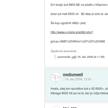
Eni furajo tud 9850 BE na plošči z trifaznom
sicer pa maš 9500 x4 - B2 step pi solo.si, s
Še kup ugodnih AM2+ plat:
http://www.e-misija.si/artikli.php?
group=AMD%20Athlon%20%20%20AM2
Zgodovina sprememb…
spremenilo:
x45
(
16. dec 2008 ob 11:39
)
mediumwell
::
16. dec 2008, 12:54
Hvala, zdej sm razmišlov tud o X2 6000+, al
Kšnega 9500 X4 pa ne bi, ker je nižja frek