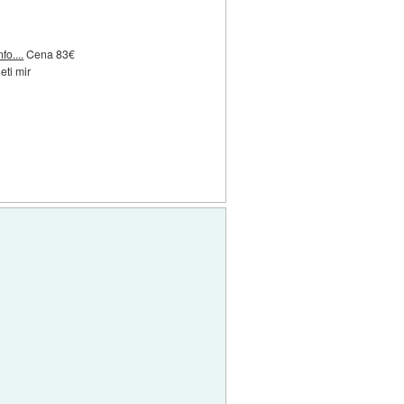
fo....
Cena 83€
eti mir