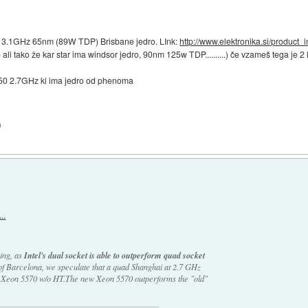
+ 3.1GHz 65nm (89W TDP) Brisbane jedro. LInk:
http://www.elektronika.si/product_in
 ali tako že kar star ima windsor jedro, 90nm 125w TDP..........) če vzameš tega je 2 l
750 2.7GHz ki ima jedro od phenoma
)
..
ing, as
Intel's dual socket is able to outperform quad socket
of Barcelona, we speculate that a quad Shanghai at 2.7 GHz
l Xeon 5570 w/o HT.The new Xeon 5570 outperforms the "old"