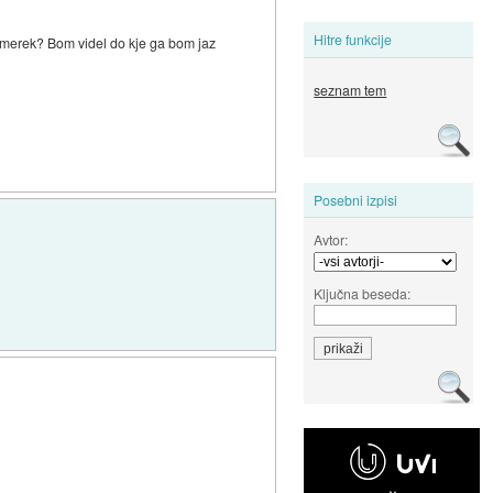
Hitre funkcije
rimerek? Bom videl do kje ga bom jaz
seznam tem
Posebni izpisi
Avtor:
Ključna beseda: