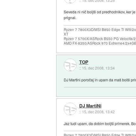
::
15. dec 2008, 13:25
Seveda ni nič boljši od predhodnikov, ker 
prignal.
Ryzen 7 7800X3D/MSI B850 Edge Ti Wifi/2x
XT
Ryzen 7 5700X/ASRock B550 PG Velocita/2
AMD FX-8350/ASRock 970 Extreme4/2x4GB 
TOP
::
15. dec 2008, 13:34
DJ Martini poročaj in upam da maš bolši pr
DJ MartiNi
::
15. dec 2008, 13:42
Jaz tudi upam, da dobim boljši primerek. Bo
Ryzen 7 7800X3D/MSI B850 Edge Ti Wifi/2x