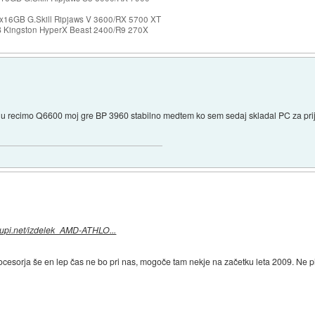
x16GB G.Skill Ripjaws V 3600/RX 5700 XT
Kingston HyperX Beast 2400/R9 270X
i Intlu recimo Q6600 moj gre BP 3960 stabilno medtem ko sem sedaj skladal PC za pri
kupi.net/izdelek_AMD-ATHLO...
 procesorja še en lep čas ne bo pri nas, mogoče tam nekje na začetku leta 2009. Ne pi