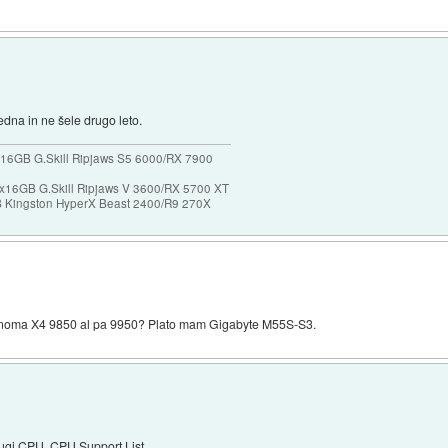
edna in ne šele drugo leto.
16GB G.Skill Ripjaws S5 6000/RX 7900
x16GB G.Skill Ripjaws V 3600/RX 5700 XT
Kingston HyperX Beast 2400/R9 270X
henoma X4 9850 al pa 9950? Plato mam Gigabyte M55S-S3.
rugi CPU.
CPU Support List
.