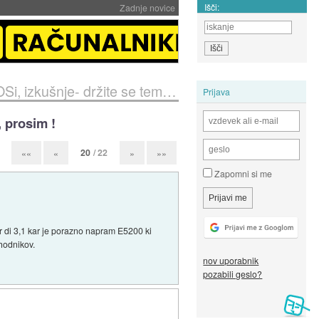
Išči:
Zadnje novice
šnje- držite se teme, prosim !
Prijava
 prosim !
20
/ 22
««
«
»
»»
Zapomni si me
r di 3,1 kar je porazno napram E5200 ki
dhodnikov.
nov uporabnik
pozabili geslo?