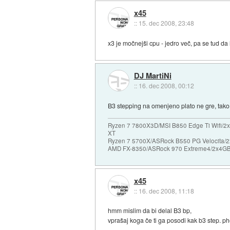
x45
::
15. dec 2008, 23:48
x3 je močnejši cpu - jedro več, pa se tud da
DJ MartiNi
::
16. dec 2008, 00:12
B3 stepping na omenjeno plato ne gre, tako 
Ryzen 7 7800X3D/MSI B850 Edge Ti Wifi/2x
XT
Ryzen 7 5700X/ASRock B550 PG Velocita/2
AMD FX-8350/ASRock 970 Extreme4/2x4GB 
x45
::
16. dec 2008, 11:18
hmm mislim da bi delal B3 bp,
vprašaj koga če ti ga posodi kak b3 step. 