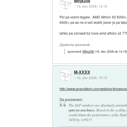
Mitja358
::
16. dec 2008, 14:19
Pol pa vzemi tegale : AMD Athlon X2 6000
6400+ pa se ne d več dobiti (sicer je pa tako
lahko pa vzmaeš tut nove amd athlon x2 7
Zgodovina sprememb…
spremenil:
Mitja358
(
16. dec 2008 ob 14:19
M-XXXX
::
16. dec 2008, 16:10
http://www.anandtech.com/weblog/showpos.
Da povzamem:
The SAP numbers are absolutely astonish
opteron machines.
Based on the scaling 
would obtain the performance of the Dua
5450 by 119%!!!