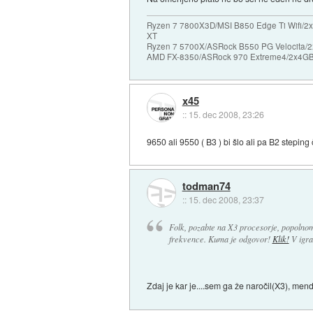
Ryzen 7 7800X3D/MSI B850 Edge Ti Wifi/2x
XT
Ryzen 7 5700X/ASRock B550 PG Velocita/2
AMD FX-8350/ASRock 970 Extreme4/2x4GB 
x45
::
15. dec 2008, 23:26
9650 ali 9550 ( B3 ) bi šlo ali pa B2 steping 
todman74
::
15. dec 2008, 23:37
Folk, pozabte na X3 procesorje, popolnom
frekvence. Kuma je odgovor!
Klik!
V igra
Zdaj je kar je....sem ga že naročil(X3), me