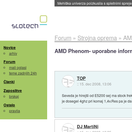
Evropska vesoljska agencija razvija svojo rak
Forum
»
Strojna oprema
»
AMD
Novice
AMD Phenom- uporabne informaci
arhiv
Forum
mali oglasi
teme zadnjih 24h
TOP
Članki
::
15. dec 2008, 13:06
Zaposlitve
Seveda je hirejši od E5200 sej ma stock fre
brskaj
je dosegel 4ghz pri komaj 1,4v.Res pa je da
Ostalo
pravila
DJ MartiNi