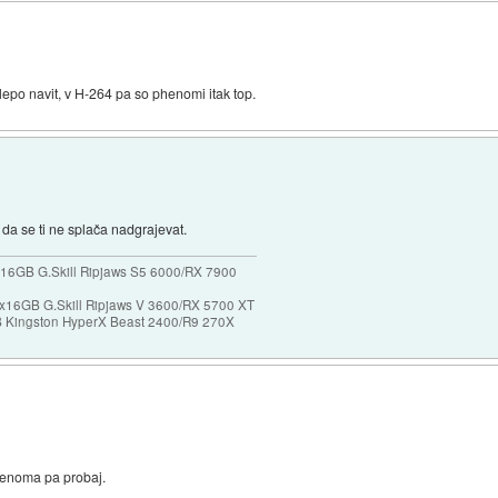
 lepo navit, v H-264 pa so phenomi itak top.
da se ti ne splača nadgrajevat.
16GB G.Skill Ripjaws S5 6000/RX 7900
x16GB G.Skill Ripjaws V 3600/RX 5700 XT
Kingston HyperX Beast 2400/R9 270X
phenoma pa probaj.