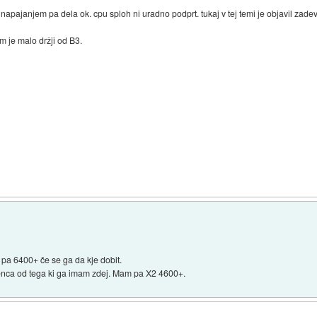
 napajanjem pa dela ok. cpu sploh ni uradno podprt. tukaj v tej temi je objavil zade
am je malo držji od B3.
 pa 6400+ če se ga da kje dobit.
venca od tega ki ga imam zdej. Mam pa X2 4600+.