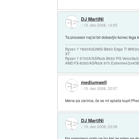
DJ MartiNi
::
15. dec 2008, 14:55
Ta procesor naj bi bil dobavljiv konec tega t
Ryzen 7 7800X3D/MSI B850 Edge Ti Wifi/2x
XT
Ryzen 7 5700X/ASRock B550 PG Velocita/2
AMD FX-8350/ASRock 970 Extreme4/2x4GB 
mediumwell
::
15. dec 2008, 22:57
Mene pa zanima, če se mi splača kupit P
DJ MartiNi
::
15. dec 2008, 23:08
Na omenjeno plato ne bo šel ne eden ne d