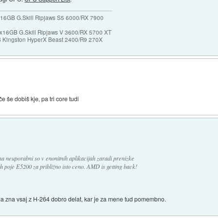
16GB G.Skill Ripjaws S5 6000/RX 7900
x16GB G.Skill Ripjaws V 3600/RX 5700 XT
Kingston HyperX Beast 2400/R9 270X
če še dobiš kje, pa tri core tudi
a neuporabni so v enonitnih aplikacijah zaradi prenizke
h poje E5200 za približno isto ceno. AMD is getting back!
nda zna vsaj z H-264 dobro delat, kar je za mene tud pomembno.