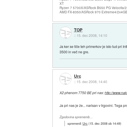
XT
Ryzen 7 5700X/ASRock B550 PG Velocita/2
AMD FX-8350/ASRock 970 Extreme4/2x4GB 
TOP
::
15. dec 2008, 14:10
Ja ker se tiče teh primerkov je isto tud pr
3500 in več ne gre.
Urc
::
15. dec 2008, 14:40
X2 phenom 7750 BE pri nas:
http://www.na
Ja pri nas je že... narisan v trgovini. Tega
Zgodovina sprememb…
spremenil:
Urc
(
15. dec 2008 ob 14:49
)