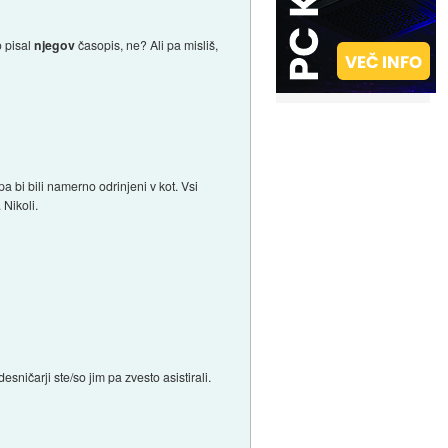
 pisal
njegov
časopis, ne? Ali pa misliš,
 pa bi bili namerno odrinjeni v kot. Vsi
 Nikoli.
sničarji ste/so jim pa zvesto asistirali.