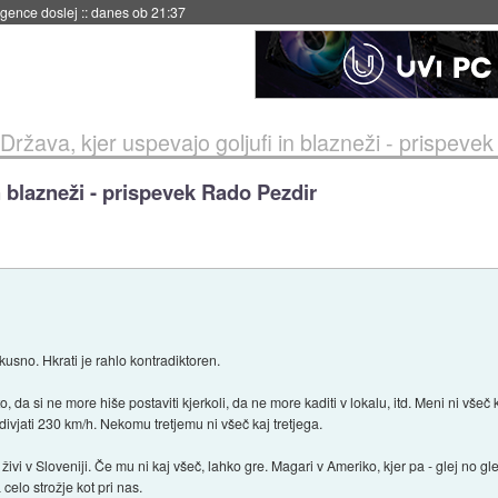
 umetne inteligence
::
danes ob 21:23
Država, kjer uspevajo goljufi in blazneži - prispeve
n blazneži - prispevek Rado Pezdir
kusno. Hkrati je rahlo kontradiktoren.
 da si ne more hiše postaviti kjerkoli, da ne more kaditi v lokalu, itd. Meni ni vše
vjati 230 km/h. Nekomu tretjemu ni všeč kaj tretjega.
 živi v Sloveniji. Če mu ni kaj všeč, lahko gre. Magari v Ameriko, kjer pa - glej no gl
 celo strožje kot pri nas.