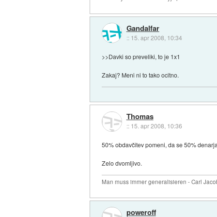
Gandalfar
::
15. apr 2008, 10:34
>>Davki so preveliki, to je 1x1
Zakaj? Meni ni to tako ocitno.
Thomas
::
15. apr 2008, 10:36
50% obdavčitev pomeni, da se 50% denarja ki
Zelo dvomljivo.
Man muss immer generalisieren - Carl Jaco
poweroff