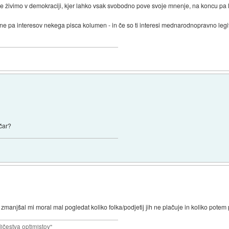
je živimo v demokraciji, kjer lahko vsak svobodno pove svoje mnenje, na koncu pa lju
e, ne pa interesov nekega pisca kolumen - in če so ti interesi mednarodnopravno legit
ičar?
ih zmanjšal mi moral mal pogledat koliko folka/podjetij jih ne plačuje in koliko pote
ičestva optimistov"