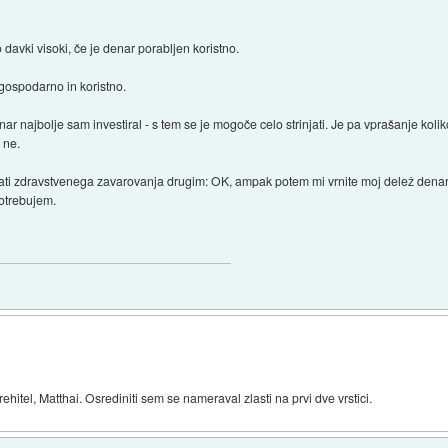
davki visoki, če je denar porabljen koristno.
gospodarno in koristno.
r najbolje sam investiral - s tem se je mogoče celo strinjati. Je pa vprašanje kolik
 ne.
vati zdravstvenega zavarovanja drugim: OK, ampak potem mi vrnite moj delež denarj
potrebujem.
ehitel, Matthai. Osrediniti sem se nameraval zlasti na prvi dve vrstici.