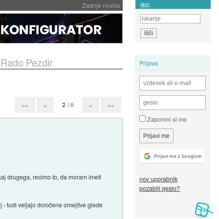
Išči:
Zadnje novice
k Rado Pezdir
Prijava
2
/ 6
««
«
»
»»
Zapomni si me
č kaj drugega, recimo to, da moram imeti
nov uporabnik
pozabili geslo?
ej - tudi veljajo določene omejitve glede