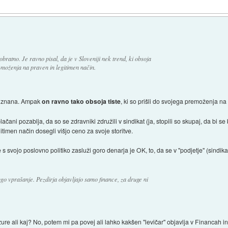
 obratno. Je ravno pisal, da je v Sloveniji nek trend, ki obsoja
remoženja na praven in legitimen način.
ač znana. Ampak
on ravno tako obsoja tiste
, ki so prišli do svojega premoženja na
čani pozablja, da so se zdravniki združili v sindikat (ja, stopili so skupaj, da bi se
itimen način dosegli višjo ceno za svoje storitve.
s svojo poslovno politiko zasluži goro denarja je OK, to, da se v "podjetje" (sindika
rugo vprašanje. Pezdirja objavljajo samo finance, za druge ni
ure ali kaj? No, potem mi pa povej ali lahko kakšen "levičar" objavlja v Financah 