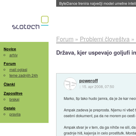
Spletne strani začele streči oglase za agente
Forum
»
Problemi človeštva
»
Novice
Država, kjer uspevajo goljufi i
arhiv
Forum
mali oglasi
teme zadnjih 24h
poweroff
Članki
::
15. apr 2008, 07:50
Zaposlitve
Marko, tip tako hudo jamra, da je že kar neo
brskaj
Ostalo
Ampak zadeva je preprosta. Njemu ni všeč to,
pravila
osebni dokument, pa da ne morem po cesti di
Ampak stvar je v tem, da ga nihče ne sili, da
gradnje hiš, kajenja in celo prostitutk. Morda