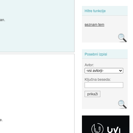
Hitre funkcije
šan.
seznam tem
Posebni izpisi
Avtor:
Ključna beseda:
e.