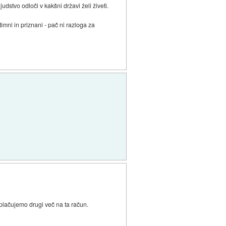
dstvo odloči v kakšni državi želi živeti.
imni in priznani - pač ni razloga za
m plačujemo drugi več na ta račun.