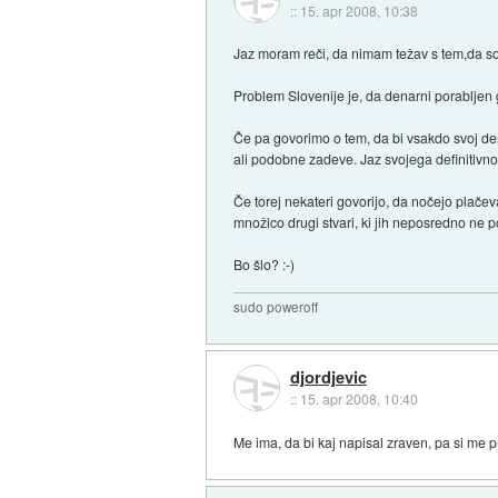
::
15. apr 2008, 10:38
Jaz moram reči, da nimam težav s tem,da so 
Problem Slovenije je, da denarni porabljen 
Če pa govorimo o tem, da bi vsakdo svoj dena
ali podobne zadeve. Jaz svojega definitivno
Če torej nekateri govorijo, da nočejo plače
množico drugi stvari, ki jih neposredno ne 
Bo šlo? :-)
sudo poweroff
djordjevic
::
15. apr 2008, 10:40
Me ima, da bi kaj napisal zraven, pa si me pr