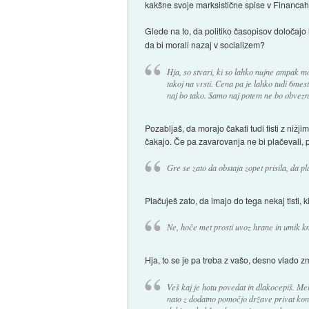
kakšne svoje marksistične spise v Financah?
Glede na to, da politiko časopisov določajo l
da bi morali nazaj v socializem?
Hja, so stvari, ki so lahko nujne ampak mo
takoj na vrsti. Cena pa je lahko tudi 6mes
naj bo tako. Samo naj potem ne bo obvezn
Pozabljaš, da morajo čakati tudi tisti z nižjim
čakajo. Če pa zavarovanja ne bi plačevali, pa 
Gre se zato da obstaja zopet prisila, da p
Plačuješ zato, da imajo do tega nekaj tisti, 
Ne, hoče met prosti uvoz hrane in umik km
Hja, to se je pa treba z vašo, desno vlado zm
Veš kaj je hotu povedat in dlakocepiš. Mel
nato z dodatno pomočjo države privat kongl