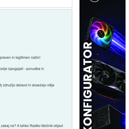
 praven in legitimen način!
 bolje izpogajali - ponudba in
t) združijo delavci in dosežejo višje
in zakaj ne? A lahko Rastko Močnik objavi