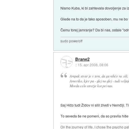
Nismo Kuba, ki bi zahtevala dovoljenje za i
Glede na to da je tako sposoben, mu ne bo težk
Čemu torej jamranje? Da bi nas, ostale "odr
sudo poweroff
Brane2
::
15. apr 2008, 08:06
Ampak stvar je v tem, da ga nihče ne sili,
Ameriko, kjer pa - glej no glej - tudi velja
Morda celo strožje kot pri nas.
Saj Hičo tudi Židov ni silil živeti v Nemčiji. 
To seveda še ne pomeni, da so pravila hiše 
On the journey of life, I chose the psycho pa