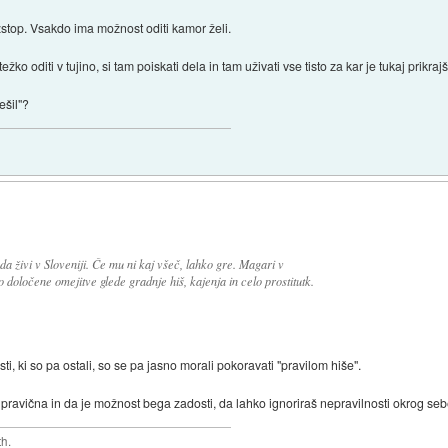
zstop. Vsakdo ima možnost oditi kamor želi.
o oditi v tujino, si tam poiskati dela in tam uživati vse tisto za kar je tukaj prikraj
ešil"?
 da živi v Sloveniji. Če mu ni kaj všeč, lahko gre. Magari v
jo določene omejitve glede gradnje hiš, kajenja in celo prostitutk.
Tisti, ki so pa ostali, so se pa jasno morali pokoravati "pravilom hiše".
pravična in da je možnost bega zadosti, da lahko ignoriraš nepravilnosti okrog seb
th.