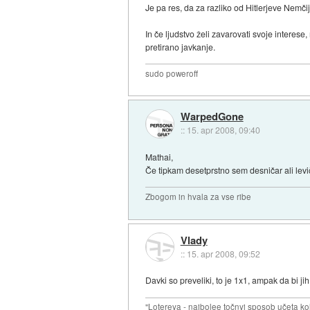
Je pa res, da za razliko od Hitlerjeve Nemči
In če ljudstvo želi zavarovati svoje interes
pretirano javkanje.
sudo poweroff
WarpedGone
::
15. apr 2008, 09:40
Mathai,
Če tipkam desetprstno sem desničar ali lev
Zbogom in hvala za vse ribe
Vlady
::
15. apr 2008, 09:52
Davki so preveliki, to je 1x1, ampak da bi j
"Lotereya - naibolee točnyj sposob učeta kol