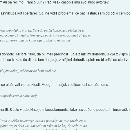
 Ali pa recimo Franco Juri? Pač, vsak časopis ima svoj krog avtorjev.
astniki, pa kot libertarec tudi ne vidiš problema, če pač lastnik
sam
odloči o čem bo
raš lepo čakat v vrsti. Seveda pa jih lahko sam plačaš in si
tna. Komot si v najvišjem rangu pa je to vseeno zalogaj. Prav, pa
ega zavarovanja od katerega praktično nimaš nič.
i dohodki. Ni torej tako, da bi imeli prednost ljudje z nižjimi dohodki, ljudje z višjimi
bi se čakalo še dlje, s tem da ljudje z nižjimi dohodki sploh ne bi prišli do storitve.
lačujem nekaj, od česar ne bom imel nič.
ki so plačevali v preteklosti. Medgeneracijska solidarnost se reče temu.
etijskih kvot in subvencij.
eniti. S tisto vlado, ki so jo mladoekonomisti tako navdušeno podpirali - forumaški de
 smo 2 velika pivovarja, ki sta s pomočjo države ratala en in
omerat, ki dela vse kar teče in tiska in še kaj. Seveda se da