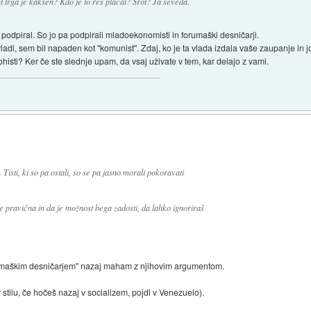
 trga je kakšen? Kdo je to res plačal? Šrot? Ja seveda.
oli podpiral. So jo pa podpirali mladoekonomisti in forumaški desničarji.
ladi, sem bil napaden kot "komunist". Zdaj, ko je ta vlada izdala vaše zaupanje in jo v
histi? Ker če ste slednje upam, da vsaj uživate v tem, kar delajo z vami.
. Tisti, ki so pa ostali, so se pa jasno morali pokoravati
e pravična in da je možnost bega zadosti, da lahko ignoriraš
rumaškim desničarjem" nazaj maham z njihovim argumentom.
stilu, če hočeš nazaj v socializem, pojdi v Venezuelo).