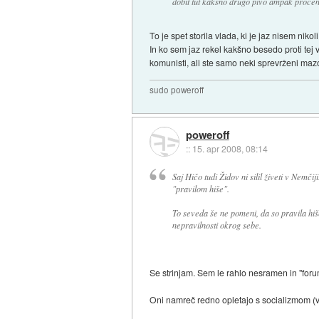
dobit tut kakšno drugo pivo ampak procent
To je spet storila vlada, ki je jaz nisem nik
In ko sem jaz rekel kakšno besedo proti tej v
komunisti, ali ste samo neki sprevrženi mazo
sudo poweroff
poweroff
::
15. apr 2008, 08:14
Saj Hičo tudi Židov ni silil živeti v Nemčiji
"pravilom hiše".
To seveda še ne pomeni, da so pravila hiš
nepravilnosti okrog sebe.
Se strinjam. Sem le rahlo nesramen in "fo
Oni namreč redno opletajo s socializmom (v 