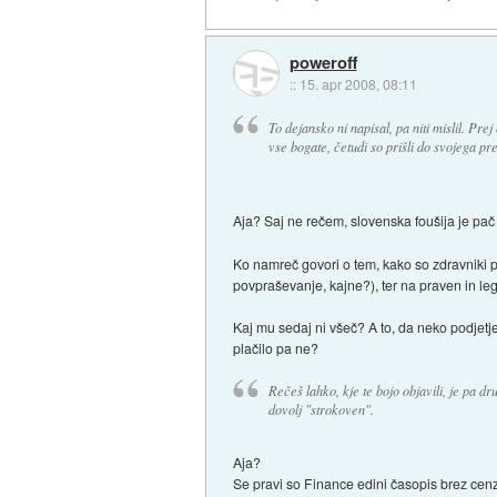
poweroff
::
15. apr 2008, 08:11
To dejansko ni napisal, pa niti mislil. Prej
vse bogate, četudi so prišli do svojega p
Aja? Saj ne rečem, slovenska foušija je p
Ko namreč govori o tem, kako so zdravniki pla
povpraševanje, kajne?), ter na praven in leg
Kaj mu sedaj ni všeč? A to, da neko podjetje 
plačilo pa ne?
Rečeš lahko, kje te bojo objavili, je pa d
dovolj "strokoven".
Aja?
Se pravi so Finance edini časopis brez cenz