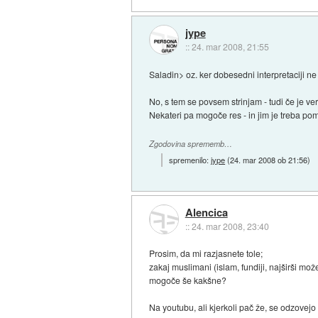
jype
::
24. mar 2008, 21:55
Saladin> oz. ker dobesedni interpretaciji n
No, s tem se povsem strinjam - tudi če je v
Nekateri pa mogoče res - in jim je treba po
Zgodovina sprememb…
spremenilo:
jype
(
24. mar 2008 ob 21:56
)
Alencica
::
24. mar 2008, 23:40
Prosim, da mi razjasnete tole;
zakaj muslimani (islam, fundiji, najširši mo
mogoče še kakšne?
Na youtubu, ali kjerkoli pač že, se odzovejo 