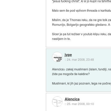
"jesus fucking christ", ki si jo kupil na tshir
Malo sem še pod vplivom threada o karikatur
Mislim, da je Thomas reku, da ne gre tolk za
Romunijo, Bolgarijo geografsko gledano. A s
Sicer je pa tut režiser v youtub klipu reku, d
nasiljem in to.
jype
::
24. mar 2008, 23:48
Alencica> zakaj muslimani (islam, fundiji, n
žide pa mogoče še kakšne?
Muslimani, ki jih jaz poznam, tega ne počnej
Alencica
::
25. mar 2008, 00:10