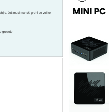
zabijo, češ muslimanski grehi so veliko
e grozote.