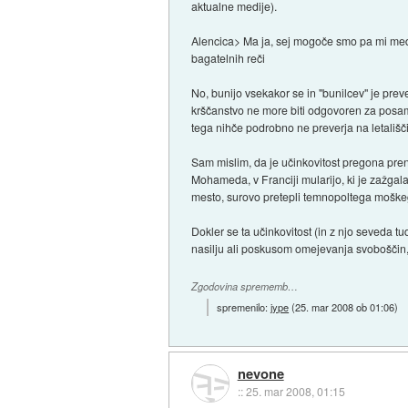
aktualne medije).
Alencica> Ma ja, sej mogoče smo pa mi medi
bagatelnih reči
No, bunijo vsekakor se in "bunilcev" je preve
krščanstvo ne more biti odgovoren za posa
tega nihče podrobno ne preverja na letališč
Sam mislim, da je učinkovitost pregona pren
Mohameda, v Franciji mularijo, ki je zažgal
mesto, surovo pretepli temnopoltega moškega 
Dokler se ta učinkovitost (in z njo seveda t
nasilju ali poskusom omejevanja svoboščin, 
Zgodovina sprememb…
spremenilo:
jype
(
25. mar 2008 ob 01:06
)
nevone
::
25. mar 2008, 01:15