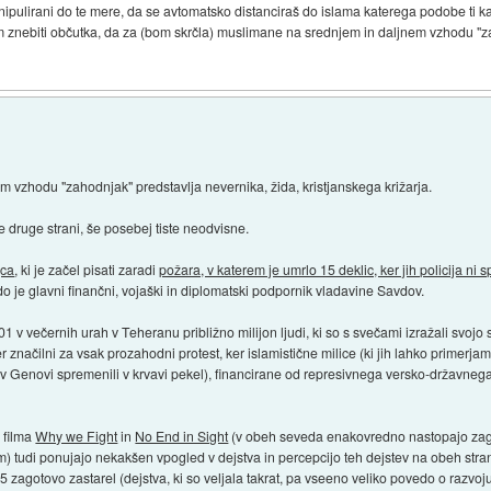
pulirani do te mere, da se avtomatsko distanciraš do islama katerega podobe ti ka
 znebiti občutka, da za (bom skrčla) muslimane na srednjem in daljnem vzhodu "za
 vzhodu "zahodnjak" predstavlja nevernika, žida, kristjanskega križarja.
 druge strani, še posebej tiste neodvisne.
jca
, ki je začel pisati zaradi
požara, v katerem je umrlo 15 deklic, ker jih policija ni s
o je glavni finančni, vojaški in diplomatski podpornik vladavine Savdov.
1 v večernih urah v Teheranu približno milijon ljudi, ki so s svečami izražali svoj
cer značilni za vsak prozahodni protest, ker islamistične milice (ki jih lahko primerjam
je v Genovi spremenili v krvavi pekel), financirane od represivnega versko-državn
a filma
Why we Fight
in
No End in Sight
(v obeh seveda enakovredno nastopajo zagov
zem) tudi ponujajo nekakšen vpogled v dejstva in percepcijo teh dejstev na obeh stran
005 zagotovo zastarel (dejstva, ki so veljala takrat, pa vseeno veliko povedo o razvo