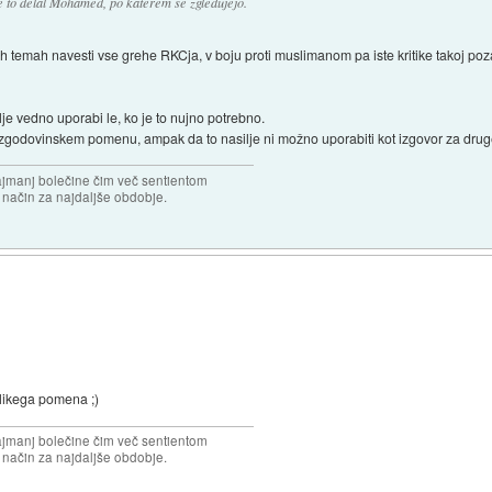
 je to delal Mohamed, po katerem se zgledujejo.
rugih temah navesti vse grehe RKCja, v boju proti muslimanom pa iste kritike takoj po
e vedno uporabi le, ko je to nujno potrebno.
v zgodovinskem pomenu, ampak da to nasilje ni možno uporabiti kot izgovor za drug
najmanj bolečine čim več sentientom
n način za najdaljše obdobje.
elikega pomena ;)
najmanj bolečine čim več sentientom
n način za najdaljše obdobje.