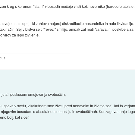
možen krog s korenom *slam* v besedi) mečejo v isti koš nevernike (hardcore ateiste, 
azvojno na stopnji, ki zahteva najprej diskreditacijo nasprotnika in nato likvidacijo. 
 način. Sej v bistvu se ti "reveži" smilijo, ampak žal mati Narava, ni poskrbela za to,
 virov za lepo življenje.
t us.
lju ali poskusom omejevanja svoboščin,
uspeva v svetu, v kakršnem smo živeli pred nedavnim in živimo zdaj, kot to verjam
a njegovim besedam o absolutnem nenasilju in svoboščinah. Ker zagovarjanje tega
eno bolj, kot sicer.