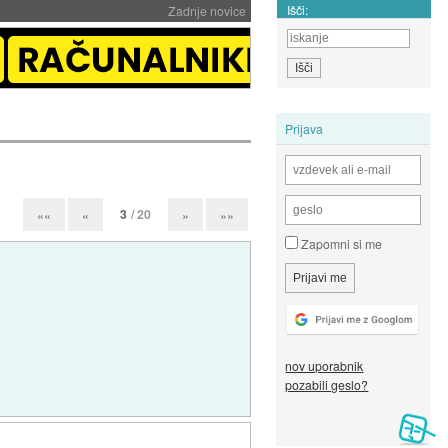
Išči:
Zadnje novice
Prijava
3
/ 20
««
«
»
»»
Zapomni si me
nov uporabnik
pozabili geslo?