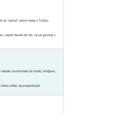
jih se "zahod" začne nekje s Turčijo,
ako, napiši članek etc etc, ne pa grožnje z
ateiste, konformiste če hočte), kristjane,
 lahko očital, da posplošuješ.