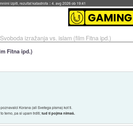
eto za večkratno uporabo
::
4. avg 2026 ob 19:41
Svoboda izražanja vs. islam (film Fitna ipd.)
lm Fitna ipd.)
i poznavalci Korana (ali Svetega pisma) kot ti.
to temo, pa si upam trditi;
tud ti pojma nimaš.