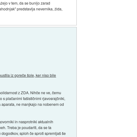
žejo v tem, da se bunijo zarad
hodnjak" predstavlja nevernika, žida,
pustila iz goreče šole, ker niso bile
o solidarnost z ZDA. Nihče ne ve, čemu
o s plačanimi fašističnimi rjavosrajčniki,
ega aparata, ne manjkajo na nobenem od
orniki in nasprotniki aktualnih
eh. Treba je poudariti, da se ta
ju dogodkov, sploh če sproti spremljaš še