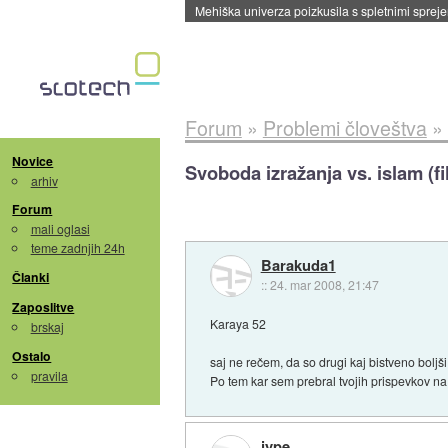
Evropska vesoljska agencija razvija svojo rak
Forum
»
Problemi človeštva
»
Novice
Svoboda izražanja vs. islam (fi
arhiv
Forum
mali oglasi
teme zadnjih 24h
Barakuda1
Članki
::
24. mar 2008, 21:47
Zaposlitve
Karaya 52
brskaj
Ostalo
saj ne rečem, da so drugi kaj bistveno boljš
pravila
Po tem kar sem prebral tvojih prispevkov na 
jype