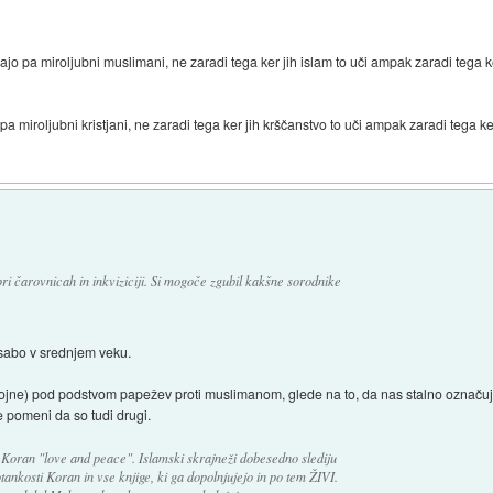
jo pa miroljubni muslimani, ne zaradi tega ker jih islam to uči ampak zaradi tega k
a miroljubni kristjani, ne zaradi tega ker jih krščanstvo to uči ampak zaradi tega ker
 pri čarovnicah in inkviziciji. Si mogoče zgubil kakšne sorodnike
 sabo v srednjem veku.
e vojne) pod podstvom papežev proti muslimanom, glede na to, da nas stalno označuje
 pomeni da so tudi drugi.
je Koran "love and peace". Islamski skrajneži dobesedno slediju
kosti Koran in vse knjige, ki ga dopolnjujejo in po tem ŽIVI.