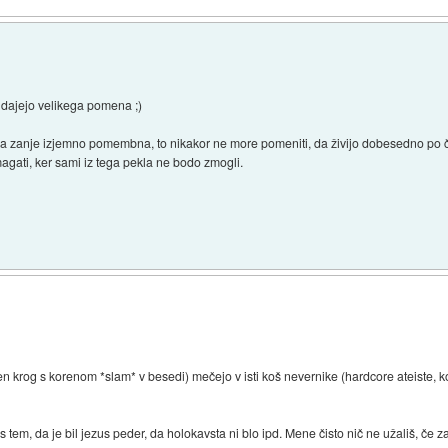
e dajejo velikega pomena ;)
era zanje izjemno pomembna, to nikakor ne more pomeniti, da živijo dobesedno po črk
magati, ker sami iz tega pekla ne bodo zmogli.
žen krog s korenom *slam* v besedi) mečejo v isti koš nevernike (hardcore ateiste, ko
s tem, da je bil jezus peder, da holokavsta ni blo ipd. Mene čisto nič ne užališ, če 