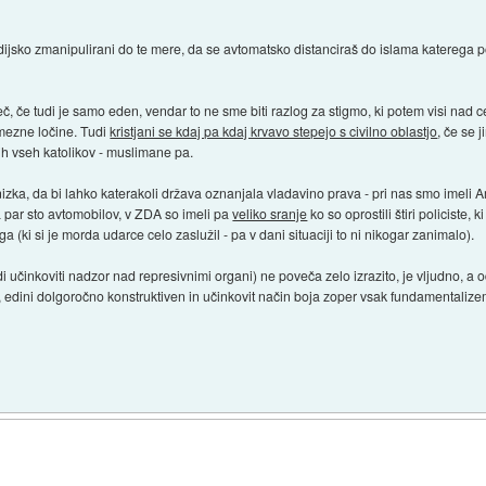
jsko zmanipulirani do te mere, da se avtomatsko distanciraš do islama katerega po
č, če tudi je samo eden, vendar to ne sme biti razlog za stigmo, ki potem visi nad ce
mezne ločine. Tudi
kristjani se kdaj pa kdaj krvavo stepejo s civilno oblastjo
, če se 
ih vseh katolikov - muslimane pa.
izka, da bi lahko katerakoli država oznanjala vladavino prava - pri nas smo imeli 
a par sto avtomobilov, v ZDA so imeli pa
veliko sranje
ko so oprostili štiri policiste, 
(ki si je morda udarce celo zaslužil - pa v dani situaciji to ni nikogar zanimalo).
udi učinkoviti nadzor nad represivnimi organi) ne poveča zelo izrazito, je vljudno,
edini dolgoročno konstruktiven in učinkovit način boja zoper vsak fundamentalizem