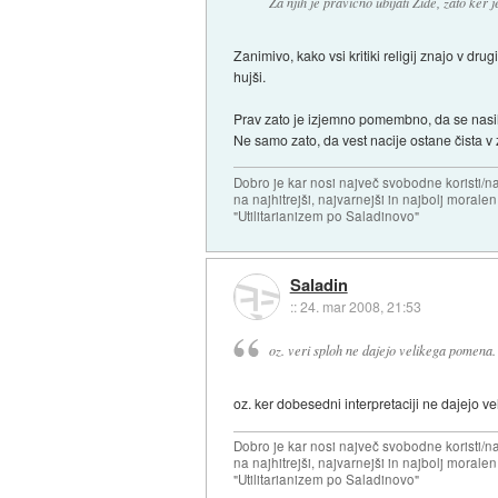
Za njih je pravično ubijati Žide, zato ker
Zanimivo, kako vsi kritiki religij znajo v d
hujši.
Prav zato je izjemno pomembno, da se nasilj
Ne samo zato, da vest nacije ostane čista 
Dobro je kar nosi največ svobodne koristi/
na najhitrejši, najvarnejši in najbolj morale
"Utilitarianizem po Saladinovo"
Saladin
::
24. mar 2008, 21:53
oz. veri sploh ne dajejo velikega pomena.
oz. ker dobesedni interpretaciji ne dajejo v
Dobro je kar nosi največ svobodne koristi/
na najhitrejši, najvarnejši in najbolj morale
"Utilitarianizem po Saladinovo"