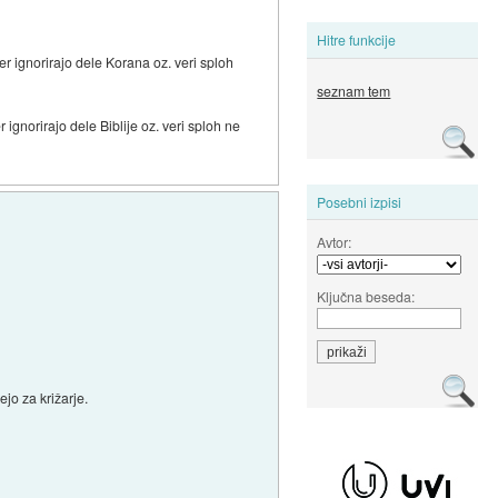
Hitre funkcije
er ignorirajo dele Korana oz. veri sploh
seznam tem
 ignorirajo dele Biblije oz. veri sploh ne
Posebni izpisi
Avtor:
Ključna beseda:
jo za križarje.