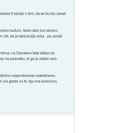
dobe ti kažejo v tem, da se bunijo zarad
lotno kulturo. Islam tako kot celotno
jim zdi, da je taka božja volja - pa zaradi
Ambrus, na Danskem tiste slikce od
ki so na posnetku, ki ga je videlo celo
 a odločno nasprotovanje vsakršnemu
 (ne glede na to, kje ima korenine).