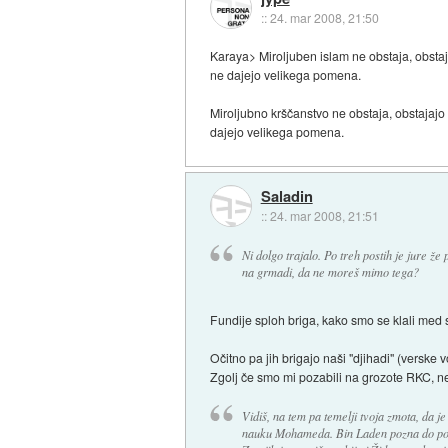
::
24. mar 2008, 21:50
Karaya> Miroljuben islam ne obstaja, obstaja
ne dajejo velikega pomena.
Miroljubno krščanstvo ne obstaja, obstajajo p
dajejo velikega pomena.
Saladin
::
24. mar 2008, 21:51
Ni dolgo trajalo. Po treh postih je jure že
na grmadi, da ne moreš mimo tega?
Fundije sploh briga, kako smo se klali med
Očitno pa jih brigajo naši "djihadi" (versk
Zgolj če smo mi pozabili na grozote RKC, ne
Vidiš, na tem pa temelji tvoja zmota, da 
nauku Mohameda. Bin Laden pozna do potan