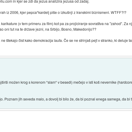
thellu.com in kjer se zdi da jezus analizira jezusa od zadaj.
ah iz 2006, kjer pepca*kardelj piše o izkušnji z Iranskimi biznismeni. WTFF?!?
 karikature (v tem primeru za film) kot pa za projiciranje sovraštva na "zahod". Za n
o oni tut na te države jezni, na Srbijo, Bosno, Makedonijo??
a ne štekajo čist kako demokracija laufa. Če se ne strinjaš pejt v stranko, ki deluje t
ajširši možen krog s korenom *slam* v besedi) mečejo v isti koš nevernike (hardcore 
o. Poznam jih seveda malo, a dovolj bi bilo že, da bi poznal enega samega, da bi ti