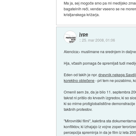
Ma ja, sej mogoče smo pa mi medijsko zmani
bagatelnih reči, vendar vseeno se ne morem
kristjanskega križarja.
jype
::
25. mar 2008, 01:06
Alencica> muslimane na srednjem in daljnem
Hja, včasih pomaga če spremljaš tudi medije
Eden od takih je npr.
dnevnik nekega Savdi
korektno oblečene
- pri tem ne pozabimo, kd
Omenil sem že, da je bilo 11. septembra 200
takrat ni prišlo do krvavih izgredov, ki so si
ki so mirne protiglobalistične demonstraci
takšnih protestov.
"Mirovniški filmi", kakršna sta dokumentarn
konfliktov, ki izhajajo iz vojne zoper terori
percepcija spreminja in da je film iz leta 2