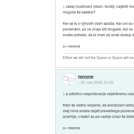
> zakaj muslimani (islam, fundiji, najširši 
mogoče še kakšne?
Ker se to v njihovih očeh splača. Ker oni so r
pomembni, pa ne znajo biti drugače, kot na tak
enake potrebe, da bi imeli vsi enak dostop do
o+ nevone
Either we will eat the Space or Space will ea
nevone
::
25. mar 2008, 01:29
> a odločno nasprotovanje vsakršnemu nasi
Kdor še vedno verjame, da socializem lahko 
vsaj nima smisla dajati prevelikega pomen
anarhije, v kateri se pa nasilje izrazi še bistv
o+ nevone