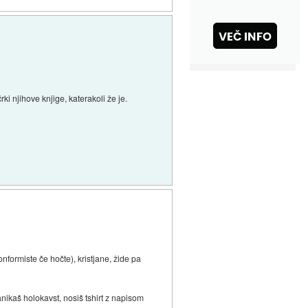
i njihove knjige, katerakoli že je.
nformiste če hočte), kristjane, žide pa
zanikaš holokavst, nosiš tshirt z napisom