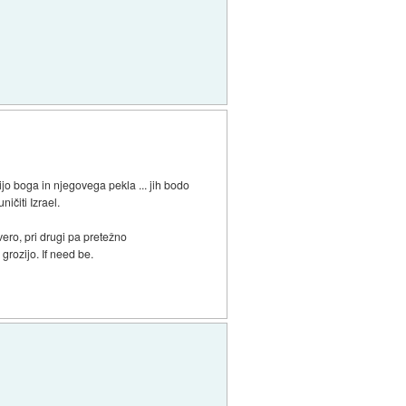
jo boga in njegovega pekla ... jih bodo
ničiti Izrael.
vero, pri drugi pa pretežno
grozijo. If need be.