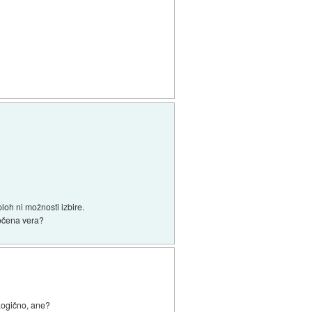
Sploh ni možnosti izbire.
ločena vera?
 Logično, ane?