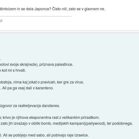
 šintoizem in se dela Japonca? Čisto nič, zato se v glavnem ne.
bi
.
polovi svoje skrajneže), priznava palestince.
kot mi s hrvati.
stoja, nima kaj jokat o pravicah, ker gre za virus.
 Ali pa ga vsaj dali v karanteno.
 izgovor za rastreljevanja dandanes.
a; krivo je njihova eksponentna rast z velikankim prirastkom.
, zato jih izvažajo v obliki bomb, medijskih kampanij(pallywood), ter podobnega.
 Ali se pobijejo med sabo, ali pobivajo raje izraelce.