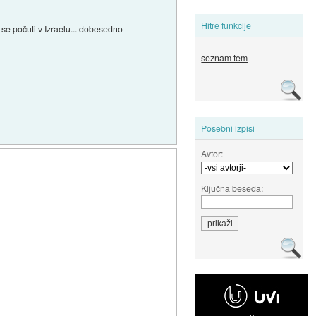
Hitre funkcije
di se počuti v Izraelu... dobesedno
seznam tem
Posebni izpisi
Avtor:
Ključna beseda: