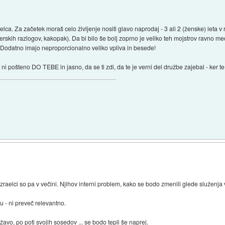
lca. Za začetek moraš celo življenje nositi glavo naprodaj - 3 ali 2 (ženske) leta v r
kih razlogov, kakopak). Da bi bilo še bolj zoprno je veliko teh mojstrov ravno me
i. Dodatno imajo neproporcionalno veliko vpliva in besede!
i pošteno DO TEBE in jasno, da se ti zdi, da te je verni del družbe zajebal - ker te 
Izraelci so pa v večini. Njihov interni problem, kako se bodo zmenili glede služenja 
u - ni preveč relevantno.
avo, po poti svojih sosedov ... se bodo tepli še naprej.