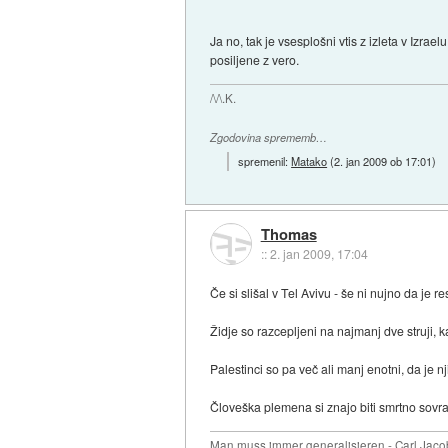
Ja no, tak je vsesplošni vtis z izleta v Izrael
posiljene z vero.
/\/\.K.
Zgodovina sprememb…
spremenil:
Matako
(
2. jan 2009 ob 17:01
)
Thomas
::
2. jan 2009, 17:04
Če si slišal v Tel Avivu - še ni nujno da je re
Židje so razcepljeni na najmanj dve struji, 
Palestinci so pa več ali manj enotni, da je n
Človeška plemena si znajo biti smrtno sovra
Man muss immer generalisieren - Carl Jaco