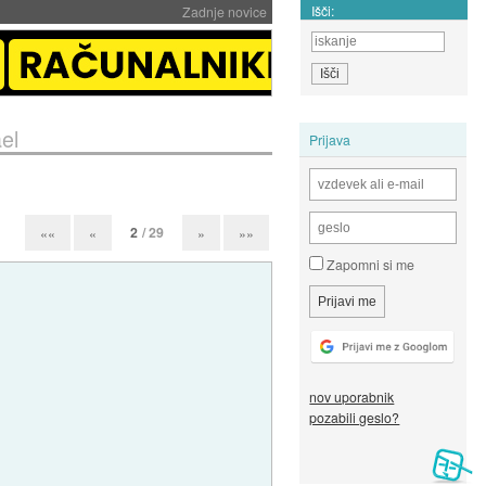
Išči:
Zadnje novice
ael
Prijava
2
/ 29
««
«
»
»»
Zapomni si me
nov uporabnik
pozabili geslo?