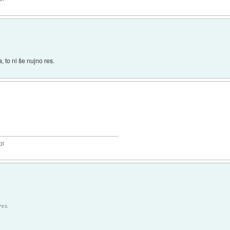
a, to ni še nujno res.
bi
res.