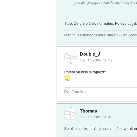
zato jih izvažajo v obliki bomb, medijski
True. Delujejo čisto normalno. Po evolucij
Man muss immer generalisieren - Carl Jaco
Double_J
::
2. jan 2009, 18:39
Potem pa niso skrajneži?
Dve šivanki...
Thomas
::
2. jan 2009, 18:40
So ali niso skrajneži, je semantično vprašan