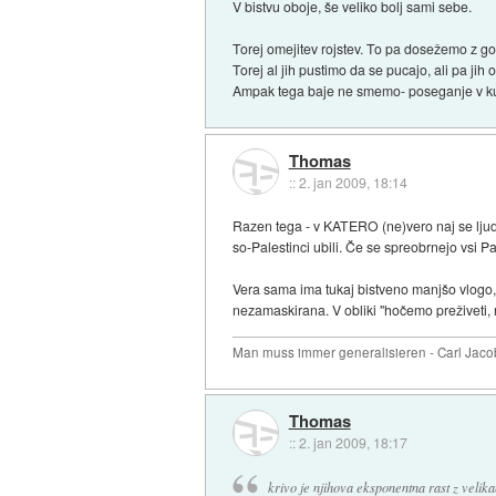
V bistvu oboje, še veliko bolj sami sebe.
Torej omejitev rojstev. To pa dosežemo z go
Torej al jih pustimo da se pucajo, ali pa ji
Ampak tega baje ne smemo- poseganje v kult
Thomas
::
2. jan 2009, 18:14
Razen tega - v KATERO (ne)vero naj se ljudj
so-Palestinci ubili. Če se spreobrnejo vsi Pale
Vera sama ima tukaj bistveno manjšo vlogo, k
nezamaskirana. V obliki "hočemo preživeti, 
Man muss immer generalisieren - Carl Jaco
Thomas
::
2. jan 2009, 18:17
krivo je njihova eksponentna rast z velika