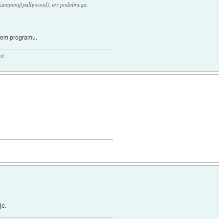
h kampanij(pallywood), ter podobnega.
skem programu.
bi
je.