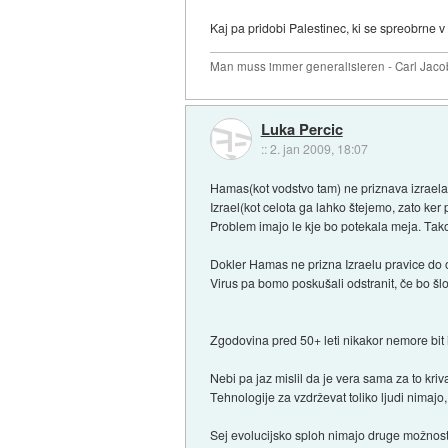
Kaj pa pridobi Palestinec, ki se spreobrne v
Man muss immer generalisieren - Carl Jaco
Luka Percic
::
2. jan 2009, 18:07
Hamas(kot vodstvo tam) ne priznava izraela
Izrael(kot celota ga lahko štejemo, zato ker 
Problem imajo le kje bo potekala meja. Tako 
Dokler Hamas ne prizna Izraelu pravice do ob
Virus pa bomo poskušali odstranit, če bo šlo.
Zgodovina pred 50+ leti nikakor nemore bit
Nebi pa jaz mislil da je vera sama za to kriv
Tehnologije za vzdrževat toliko ljudi nimajo
Sej evolucijsko sploh nimajo druge možnosti.