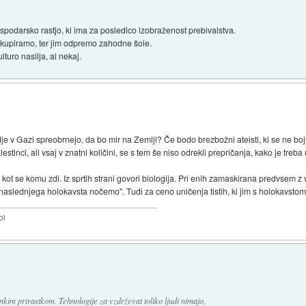
spodarsko rastjo, ki ima za posledico izobraženost prebivalstva.
h okupiramo, ter jim odpremo zahodne šole.
uro nasilja, al nekaj.
e v Gazi spreobrnejo, da bo mir na Zemlji? Če bodo brezbožni ateisti, ki se ne boji
stinci, ali vsaj v znatni količini, se s tem še niso odrekli prepričanja, kako je treba u
ot se komu zdi. Iz sprtih strani govori biologija. Pri enih zamaskirana predvsem z 
naslednjega holokavsta nočemo". Tudi za ceno uničenja tistih, ki jim s holokavstom 
bi
nkim prirastkom. Tehnologije za vzdrževat toliko ljudi nimajo,