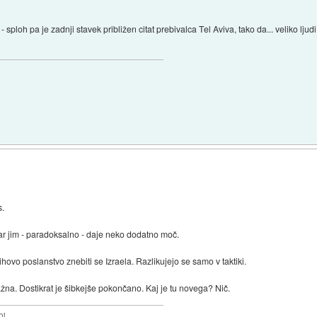
u - sploh pa je zadnji stavek približen citat prebivalca Tel Aviva, tako da... veliko lju
s.
kar jim - paradoksalno - daje neko dodatno moč.
jihovo poslanstvo znebiti se Izraela. Razlikujejo se samo v taktiki.
žna. Dostikrat je šibkejše pokončano. Kaj je tu novega? Nič.
bi