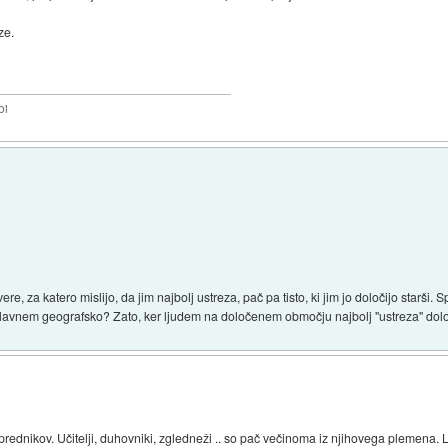
ze.
bi
re, za katero mislijo, da jim najbolj ustreza, pač pa tisto, ki jim jo določijo starši. 
 glavnem geografsko? Zato, ker ljudem na določenem območju najbolj "ustreza" do
prednikov. Učitelji, duhovniki, zgledneži .. so pač večinoma iz njihovega plemena.