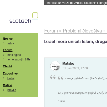
Evropska vesoljska agencija razvija svojo rak
Forum
»
Problemi človeštva
»
Novice
Izrael mora uničiti Islam, druga
arhiv
Forum
mali oglasi
teme zadnjih 24h
Matako
Članki
::
2. jan 2009, 17:00
Zaposlitve
brskaj
vera je zajebala tam živeče ljudi, p
Ostalo
pravila
To je površen in napačen pogled. Ljudje im
Amen.