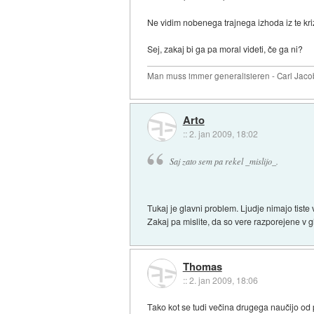
Ne vidim nobenega trajnega izhoda iz te kri
Sej, zakaj bi ga pa moral videti, če ga ni?
Man muss immer generalisieren - Carl Jaco
Arto
::
2. jan 2009, 18:02
Saj zato sem pa rekel _mislijo_.
Tukaj je glavni problem. Ljudje nimajo tiste ve
Zakaj pa mislite, da so vere razporejene v
Thomas
::
2. jan 2009, 18:06
Tako kot se tudi večina drugega naučijo od 