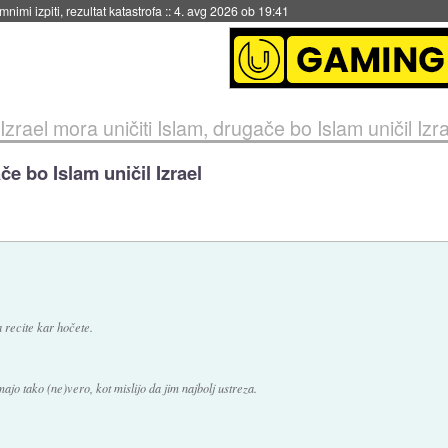
eto za večkratno uporabo
::
4. avg 2026 ob 19:41
Izrael mora uničiti Islam, drugače bo Islam uničil Izr
če bo Islam uničil Izrael
a recite kar hočete.
ajo tako (ne)vero, kot mislijo da jim najbolj ustreza.