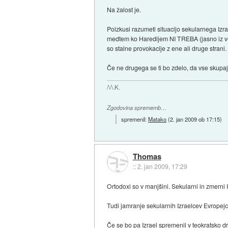
Na žalost je.
Poizkusi razumeti situacijo sekularnega Izrae
medtem ko Haredijem NI TREBA (jasno iz vers
so stalne provokacije z ene ali druge stran
Če ne drugega se ti bo zdelo, da vse skupaj n
/\/\.K.
Zgodovina sprememb…
spremenil:
Matako
(
2. jan 2009 ob 17:15
)
Thomas
::
2. jan 2009, 17:29
Ortodoxi so v manjšini. Sekularni in zmerni 
Tudi jamranje sekularnih Izraelcev Evropejc
Če se bo pa Izrael spremenil v teokratsko drž