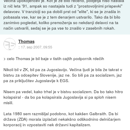
Večina upokojencev je. Kot je že bilo rečeno, podjetja niso nastala
iz nič leta '91, ampak so nastajala tudi z "prostovoljnimi prispevki"
delavcev. V tranziciji so pa dobili prst od "elite", ki se je znašla in
pobasala vse, kar se je z tem denarjem ustvarilo. Tako da bi bilo
zanimivo pogledat, koliko premoženja so nekdanji delavci na ta
način ustvarili, sedaj se je pa vse to znašlo v zasebnih rokah.
Thomas
::
17. sep 2007, 09:55
> celo Thomas je bil baje v tistih cajtih podpornik rdečih
Nikoli bil v ZK, bil pa za Jugoslavijo. Večina ljudi je bila že takrat v
bistvu za odcepitev Slovenije, jaz ne. So bili pa za socializem, jaz
pa za priključitev Jugoslavije k EGS.
Nisem pa vedel, kako trhel je v bistvu socializem. Da bo tako hitro
kolapsiral - da bo pa kolapsirala Jugoslavija si pa sploh nisem
mislil.
Leta 1980 sem razmišljal podobno, kot kakšen Galbraith. Da bi
država (ZDA) morala izplačati nekakšno odškodnino delničarjem
korporacij in vzpostaviti nek državni kapitalizem.