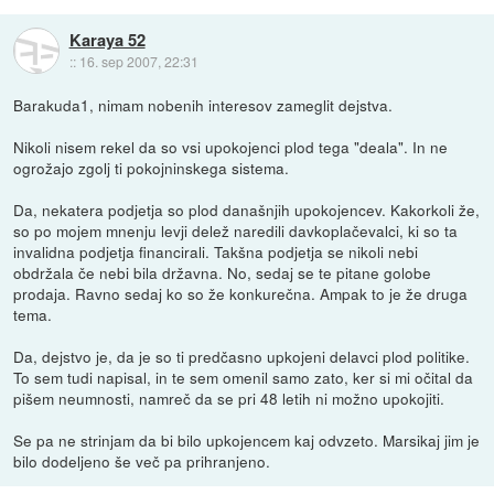
Karaya 52
::
16. sep 2007, 22:31
Barakuda1, nimam nobenih interesov zameglit dejstva.
Nikoli nisem rekel da so vsi upokojenci plod tega "deala". In ne
ogrožajo zgolj ti pokojninskega sistema.
Da, nekatera podjetja so plod današnjih upokojencev. Kakorkoli že,
so po mojem mnenju levji delež naredili davkoplačevalci, ki so ta
invalidna podjetja financirali. Takšna podjetja se nikoli nebi
obdržala če nebi bila državna. No, sedaj se te pitane golobe
prodaja. Ravno sedaj ko so že konkurečna. Ampak to je že druga
tema.
Da, dejstvo je, da je so ti predčasno upkojeni delavci plod politike.
To sem tudi napisal, in te sem omenil samo zato, ker si mi očital da
pišem neumnosti, namreč da se pri 48 letih ni možno upokojiti.
Se pa ne strinjam da bi bilo upkojencem kaj odvzeto. Marsikaj jim je
bilo dodeljeno še več pa prihranjeno.