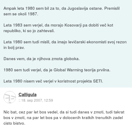
Ampak leta 1980 sem bil za to, da Jugoslavija ostane. Premislil
sem se okoli 1987.
Leta 1983 sem verjel, da morajo Kosovarji pa dobiti več kot
republiko, ki so jo zahtevali.
Leta 1980 sem tudi mislil, da imajo levičarski ekonomisti svoj rezon
in bolj prav.
Danes vem, da je njihova zmota globoka.
1980 sem tudi verjel, da je Global Warming teorija prvilna.
Leta 1980 nisem več verjel v koristnost projekta SETI.
Calligula
::
18. sep 2007, 12:59
Nic bat, cez par let bos vedel, da si tudi danes v zmoti, tudi takrat
bos v zmoti, na par let bos pa v dolocenih kratkih trenutkih zadel
cisto bistvo.