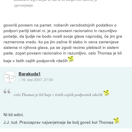
zgovarjanje.
govoriš povsem na pamet. nobenih verodostojnih podatkov o
podpori partiji takrat ni. je pa povsem racionalno in razumljivo
početje, da ljudje ne bodo nosili svoje glave naprodaj, če jim gre
razmeroma vredu. ko pa jim začne iti slabo in cena zamenjave
sistema ni njihova glava, pa se zgodi recimo plebiscit in sistem
pade. zopet povsem racionalno in razumljivo. celo Thomas je bil
baje v tistih cajtih podpornik rdečih
Barakuda1
::
16. sep 2007, 21:50
celo Thomas je bil baje v tistih cajtih podpornik rdečih
Ni bil edini.
J.J. tud. Pravzaprav najverjetneje še bolj goreč kot Thomas