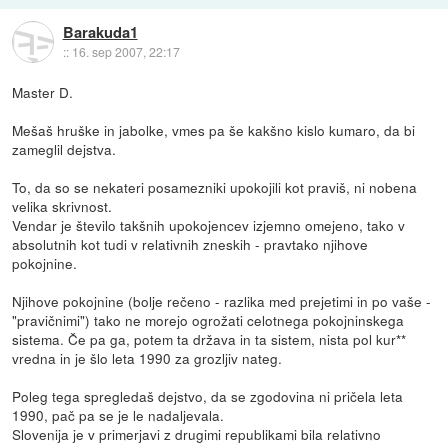
Barakuda1
::
16. sep 2007, 22:17
Master D.
Mešaš hruške in jabolke, vmes pa še kakšno kislo kumaro, da bi
zameglil dejstva.
To, da so se nekateri posamezniki upokojili kot praviš, ni nobena
velika skrivnost.
Vendar je število takšnih upokojencev izjemno omejeno, tako v
absolutnih kot tudi v relativnih zneskih - pravtako njihove
pokojnine.
Njihove pokojnine (bolje rečeno - razlika med prejetimi in po vaše -
"pravičnimi") tako ne morejo ogrožati celotnega pokojninskega
sistema. Če pa ga, potem ta država in ta sistem, nista pol kur**
vredna in je šlo leta 1990 za grozljiv nateg.
Poleg tega spregledaš dejstvo, da se zgodovina ni pričela leta
1990, pač pa se je le nadaljevala.
Slovenija je v primerjavi z drugimi republikami bila relativno