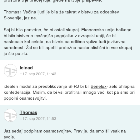
Thomas> Večina ljudi je bila že takrat v bistvu za odcepitev
Slovenije, jaz ne.
Saj bi bilo pametno, če bi ostali skupaj. Ekonomska unija balkana
bi bila bistveno močnejša pogajalka v evropski uniji, če bi
nastopala kot celota, na biznis pa odlično vpliva tudi jezikovna
sorodnost. Žal so bili apetiti pretežno nacionalistični in vse skupaj
je šlo po zlu.
leinad
::
17. sep 2007, 11:43
idealen model za preoblikovanje SFRJ bi bil
Benelux
- zelo ohlapna
konfederacija. Mislim, da bi vsi profitirali mnogo več, kot pa smo pri
popolni osamosvojitvi.
Thomas
::
17. sep 2007, 11:53
Jaz sedaj podpiram osamosvojitev. Prav je, da smo šli vsak na
svoje.