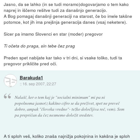
Jasno, da se lahko (in se tudi moramo)dogovarjamo o tem kako
naprej in iščemo rešitve tudi za današnjo generacijo.
A Bog pomagaj današnji generaciji na starost, če bo imele takšne
potomce, kot jih ima prejšnja generacija danes (vsaj neketere).
Sicer pa imamo Slovenci en star (moder) pregovor
Ti očeta do praga, sin tebe čez prag
Preden spet nabijate kar tako v tri dni, si vsake toliko, tudi ta
pregovor prikličite pred oči.
Barakuda1
::
16. sep 2007, 22:27
Nalašč, ker o tem kaj je "socialni minimum" mi pa ni
popolnoma jasno(z kakšno cifro se da preživet, spet ne preveč
dobro, ampak "človeka vredno"- težko določljiva reč, vem). Sem
pa prepričan da čez nesmemo doložit sredstev.
A ti sploh veš, koliko znaša najnižja pokojnina in kakšna je sploh