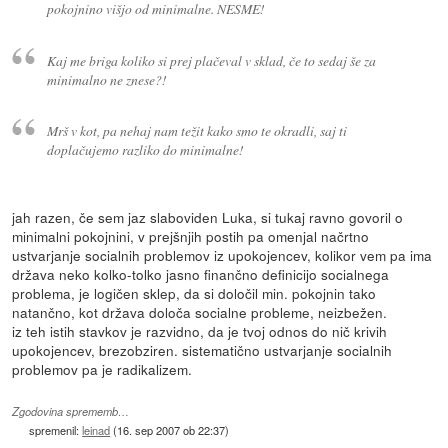
pokojnino višjo od minimalne. NESME!
Kaj me briga koliko si prej plačeval v sklad, če to sedaj še za
minimalno ne znese?!
Mrš v kot, pa nehaj nam težit kako smo te okradli, saj ti
doplačujemo razliko do minimalne!
jah razen, če sem jaz slaboviden Luka, si tukaj ravno govoril o
minimalni pokojnini, v prejšnjih postih pa omenjal načrtno
ustvarjanje socialnih problemov iz upokojencev, kolikor vem pa ima
država neko kolko-tolko jasno finančno definicijo socialnega
problema, je logičen sklep, da si določil min. pokojnin tako
natančno, kot država določa socialne probleme, neizbežen.
iz teh istih stavkov je razvidno, da je tvoj odnos do nič krivih
upokojencev, brezobziren. sistematično ustvarjanje socialnih
problemov pa je radikalizem.
Zgodovina sprememb…
spremenil:
leinad
(
16. sep 2007 ob 22:37
)