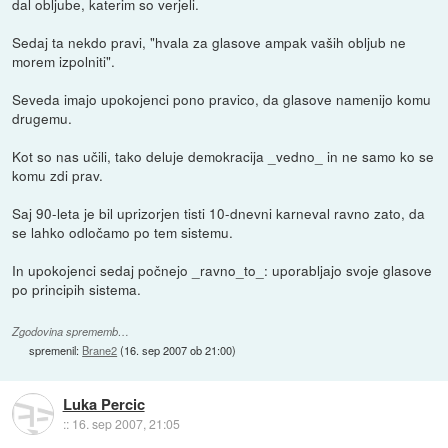
dal obljube, katerim so verjeli.
Sedaj ta nekdo pravi, "hvala za glasove ampak vaših obljub ne
morem izpolniti".
Seveda imajo upokojenci pono pravico, da glasove namenijo komu
drugemu.
Kot so nas učili, tako deluje demokracija _vedno_ in ne samo ko se
komu zdi prav.
Saj 90-leta je bil uprizorjen tisti 10-dnevni karneval ravno zato, da
se lahko odločamo po tem sistemu.
In upokojenci sedaj počnejo _ravno_to_: uporabljajo svoje glasove
po principih sistema.
Zgodovina sprememb…
spremenil:
Brane2
(
16. sep 2007 ob 21:00
)
Luka Percic
::
16. sep 2007, 21:05