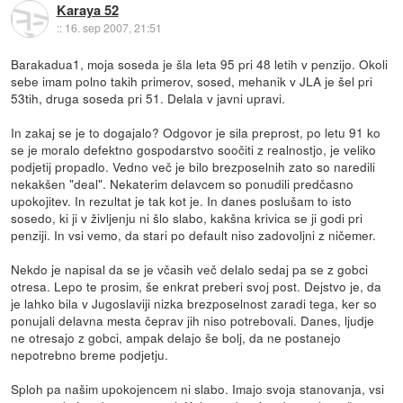
Karaya 52
::
16. sep 2007, 21:51
Barakadua1, moja soseda je šla leta 95 pri 48 letih v penzijo. Okoli
sebe imam polno takih primerov, sosed, mehanik v JLA je šel pri
53tih, druga soseda pri 51. Delala v javni upravi.
In zakaj se je to dogajalo? Odgovor je sila preprost, po letu 91 ko
se je moralo defektno gospodarstvo soočiti z realnostjo, je veliko
podjetij propadlo. Vedno več je bilo brezposelnih zato so naredili
nekakšen "deal". Nekaterim delavcem so ponudili predčasno
upokojitev. In rezultat je tak kot je. In danes poslušam to isto
sosedo, ki ji v življenju ni šlo slabo, kakšna krivica se ji godi pri
penziji. In vsi vemo, da stari po default niso zadovoljni z ničemer.
Nekdo je napisal da se je včasih več delalo sedaj pa se z gobci
otresa. Lepo te prosim, še enkrat preberi svoj post. Dejstvo je, da
je lahko bila v Jugoslaviji nizka brezposelnost zaradi tega, ker so
ponujali delavna mesta čeprav jih niso potrebovali. Danes, ljudje
ne otresajo z gobci, ampak delajo še bolj, da ne postanejo
nepotrebno breme podjetju.
Sploh pa našim upokojencem ni slabo. Imajo svoja stanovanja, vsi