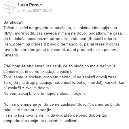
Luka Percic
::
16. sep 2007, 23:47
Barakuda1
Točno si videl da govorim le pavšalno, in kakšna ideologija nas
(IMO) mora vodit. Jaz seveda nimam ne dovolj podatkov, ne časa,
da bi določal posamezne parametre, zato sem jih pustil odprte.
Heh, potem pa prideš ti z svojo demagogijo, pa mi vržeš v obraz
ravno to, kar sem jasno dal vedeti, da ni predmet mojih postov.
Smešno.
Zdej bom še eno stvari razjasnil, če so slučajno moje definicije
samosvoje, in se ne skladajo z vašimi.
Torej zame je socialni problem nekdo, ki ne zasluži dovolj zase.
Torej da mu drugi plačujejo nadomestilo/pokojnino(del), karkoli, kar
ni zaslužil z svojim delom.
Ne vem zakaj bi bilo to nujno slabšalni pojem.
No in moje mnenje je, da če ne zaslušiš "dovolj", da moraš bit do
roke ki te futra prizanesljiv.
In ne jo kaznovat z višjimi davki/daljšo delovno dobo/nižjo
gospodarsko rastjo na naslednjih volitvah.