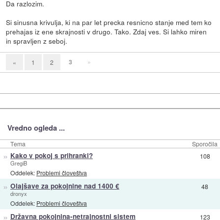
Da razlozim.
Si sinusna krivulja, ki na par let precka resnicno stanje med tem ko
prehajas iz ene skrajnosti v drugo. Tako. Zdaj ves. Si lahko miren
in spravljen z seboj.
3
»
«
1
2
Vredno ogleda ...
Tema
Sporočila
»
Kako v pokoj s prihranki?
108
GregiB
Oddelek:
Problemi človeštva
»
Olajšave za pokojnine nad 1400 €
48
dronyx
Oddelek:
Problemi človeštva
»
Državna pokojnina-netrajnostni sistem
123