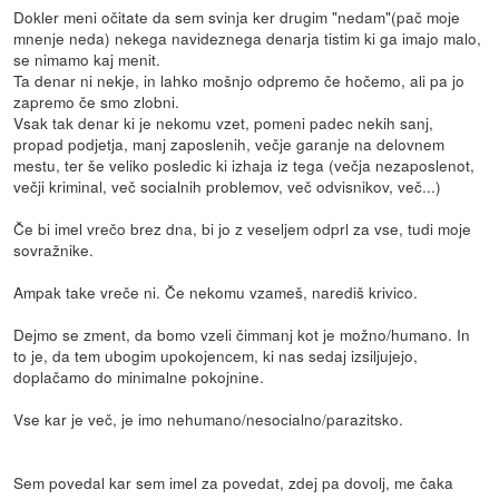
Dokler meni očitate da sem svinja ker drugim "nedam"(pač moje
mnenje neda) nekega navideznega denarja tistim ki ga imajo malo,
se nimamo kaj menit.
Ta denar ni nekje, in lahko mošnjo odpremo če hočemo, ali pa jo
zapremo če smo zlobni.
Vsak tak denar ki je nekomu vzet, pomeni padec nekih sanj,
propad podjetja, manj zaposlenih, večje garanje na delovnem
mestu, ter še veliko posledic ki izhaja iz tega (večja nezaposlenot,
večji kriminal, več socialnih problemov, več odvisnikov, več...)
Če bi imel vrečo brez dna, bi jo z veseljem odprl za vse, tudi moje
sovražnike.
Ampak take vreče ni. Če nekomu vzameš, narediš krivico.
Dejmo se zment, da bomo vzeli čimmanj kot je možno/humano. In
to je, da tem ubogim upokojencem, ki nas sedaj izsiljujejo,
doplačamo do minimalne pokojnine.
Vse kar je več, je imo nehumano/nesocialno/parazitsko.
Sem povedal kar sem imel za povedat, zdej pa dovolj, me čaka