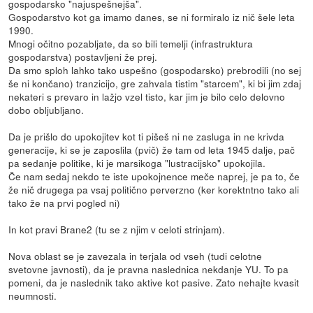
gospodarsko "najuspešnejša".
Gospodarstvo kot ga imamo danes, se ni formiralo iz nič šele leta
1990.
Mnogi očitno pozabljate, da so bili temelji (infrastruktura
gospodarstva) postavljeni že prej.
Da smo sploh lahko tako uspešno (gospodarsko) prebrodili (no sej
še ni končano) tranzicijo, gre zahvala tistim "starcem", ki bi jim zdaj
nekateri s prevaro in lažjo vzel tisto, kar jim je bilo celo delovno
dobo obljubljano.
Da je prišlo do upokojitev kot ti pišeš ni ne zasluga in ne krivda
generacije, ki se je zaposlila (pvič) že tam od leta 1945 dalje, pač
pa sedanje politike, ki je marsikoga "lustracijsko" upokojila.
Če nam sedaj nekdo te iste upokojnence meče naprej, je pa to, če
že nič drugega pa vsaj politično perverzno (ker korektntno tako ali
tako že na prvi pogled ni)
In kot pravi Brane2 (tu se z njim v celoti strinjam).
Nova oblast se je zavezala in terjala od vseh (tudi celotne
svetovne javnosti), da je pravna naslednica nekdanje YU. To pa
pomeni, da je naslednik tako aktive kot pasive. Zato nehajte kvasit
neumnosti.