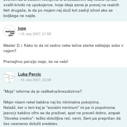
zvaliti krivdo na upokojence. tvoje ideja sama je precej na realnih
tleh drugače, le da po mojem naj služi kot zadnji izhod ako se
boljšega ne najde.
jype
::
16. sep 2007, 21:58
Master D.> Kako to da mi vedno neke tečne starke oddajajo sobo v
najem?
Premajhno penzijo majo, če ne nebi!
Luka Percic
::
16. sep 2007, 22:08
"Moja" reforma da je radikalna/brezobzirna?
Nikjer nisem rekel kakšna naj bo minimalna pokojnina.
Nalašč, ker o tem kaj je "socialni minimum" mi pa ni popolnoma
jasno(z kakšno cifro se da preživet, spet ne preveč dobro, ampak
"človeka vredno"- težko določljiva reč, vem). Sem pa prepričan da
čez nesmemo doložit sredstev.