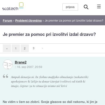
☰
Forum
»
Problemi človeštva
»
Je premier za pomoc pri izvolitvi izdal drzavo?
Je premier za pomoc pri izvolitvi izdal drzavo?
3
»
«
1
2
Brane2
::
16. sep 2007, 20:59
Ampak denarja ni. In zlobno mafijsko obnašanje (nekaterih)
upokojencev ki želijo ta denar izterjat (volitve) od tistih ki
imajo, čeprav za to situacijo nismo nič krivi
Ne vidim v čem so zlobni. Svoje glasove so dali nekomu, ki jim je