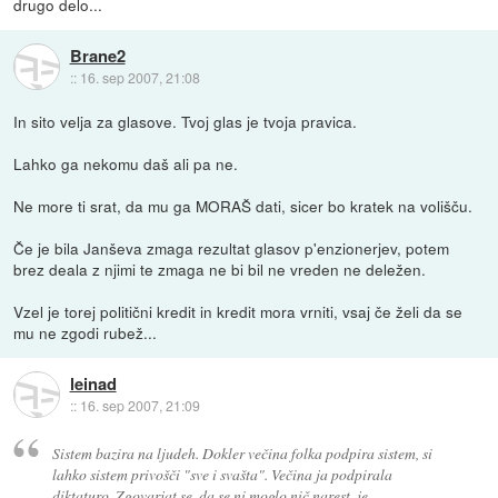
drugo delo...
Brane2
::
16. sep 2007, 21:08
In sito velja za glasove. Tvoj glas je tvoja pravica.
Lahko ga nekomu daš ali pa ne.
Ne more ti srat, da mu ga MORAŠ dati, sicer bo kratek na volišču.
Če je bila Janševa zmaga rezultat glasov p'enzionerjev, potem
brez deala z njimi te zmaga ne bi bil ne vreden ne deležen.
Vzel je torej politični kredit in kredit mora vrniti, vsaj če želi da se
mu ne zgodi rubež...
leinad
::
16. sep 2007, 21:09
Sistem bazira na ljudeh. Dokler večina folka podpira sistem, si
lahko sistem privošči "sve i svašta". Večina ja podpirala
diktaturo. Zgovarjat se, da se ni moglo nič narest, je