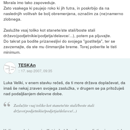
Morala imo tako zapoveduje.
Zato vsakega ki psujejo roko ki jih futra, in poskrbijo da na
naslednjih volitvah še bolj obremenjena, označim za (ne)namerno
zlobnega.
Zaslužite vsaj toliko kot stanete/ste stali/boste stali
državo(podjetnikie/podjetja/delavce/...), potem pa pljuvajte.
Do takrat pa bodite prizanesljivi do svojega "gostitelja", ter se
zavzemajte, da ste mu čimmanjše breme. Torej poberite le tisti
minimum.
TESKAn
::
17. sep 2007, 09:35
Luka Veliki, v enem stavku rečeš, da ti more država doplačevat, da
imaš še nekaj zraven svojega zaslužka, v drugem se pa pritožuješ
nad podaljšanjem delovne dobe.
Zaslužite vsaj toliko kot stanete/ste stali/boste stali
državo(podjetnikie/podjetja/delavce/...)