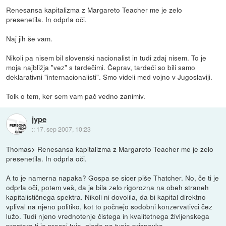
Renesansa kapitalizma z Margareto Teacher me je zelo
presenetila. In odprla oči.
Naj jih še vam.
Nikoli pa nisem bil slovenski nacionalist in tudi zdaj nisem. To je
moja najbližja "vez" s tardečimi. Čeprav, tardeči so bili samo
deklarativni "internacionalisti". Smo videli med vojno v Jugoslaviji.
Tolk o tem, ker sem vam pač vedno zanimiv.
jype
::
17. sep 2007, 10:23
Thomas> Renesansa kapitalizma z Margareto Teacher me je zelo
presenetila. In odprla oči.
A to je namerna napaka? Gospa se sicer piše Thatcher. No, če ti je
odprla oči, potem veš, da je bila zelo rigorozna na obeh straneh
kapitalističnega spektra. Nikoli ni dovolila, da bi kapital direktno
vplival na njeno politiko, kot to počnejo sodobni konzervativci čez
lužo. Tudi njeno vrednotenje čistega in kvalitetnega življenskega
prostora ti je precej tuje, glede na tvoje prispevke.