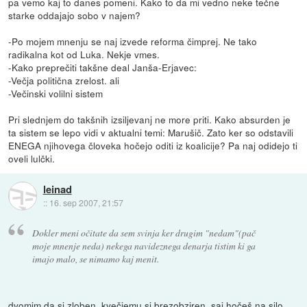
pa vemo kaj to danes pomeni. Kako to da mi vedno neke tečne
starke oddajajo sobo v najem?
-Po mojem mnenju se naj izvede reforma čimprej. Ne tako
radikalna kot od Luka. Nekje vmes.
-Kako preprečiti takšne deal Janša-Erjavec:
-Večja politična zrelost. ali
-Večinski volilni sistem
Pri slednjem do takšnih izsiljevanj ne more priti. Kako absurden je
ta sistem se lepo vidi v aktualni temi: Marušič. Zato ker so odstavili
ENEGA njihovega človeka hočejo oditi iz koalicije? Pa naj odidejo ti
oveli lulčki.
leinad
::
16. sep 2007, 21:57
Dokler meni očitate da sem svinja ker drugim "nedam"(pač
moje mnenje neda) nekega navideznega denarja tistim ki ga
imajo malo, se nimamo kaj menit.
dvomim da si zloben, kvečjemu si brezobziren, saj hočeš na silo