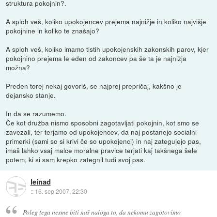
struktura pokojnin?.
A sploh veš, koliko upokojencev prejema najnižje in koliko najvišje
pokojnine in koliko te znašajo?
A sploh veš, koliko imamo tistih upokojenskih zakonskih parov, kjer
pokojnino prejema le eden od zakoncev pa še ta je najnižja
možna?
Preden torej nekaj govoriš, se najprej prepričaj, kakšno je
dejansko stanje.
In da se razumemo.
Če kot družba nismo sposobni zagotavljati pokojnin, kot smo se
zavezali, ter terjamo od upokojencev, da naj postanejo socialni
primerki (sami so si krivi če so upokojenci) in naj zategujejo pas,
imaš lahko vsaj malce moralne pravice terjati kaj takšnega šele
potem, ki si sam krepko zategnil tudi svoj pas.
leinad
::
16. sep 2007, 22:30
Poleg tega nesme biti naš naloga to, da nekomu zagotovimo