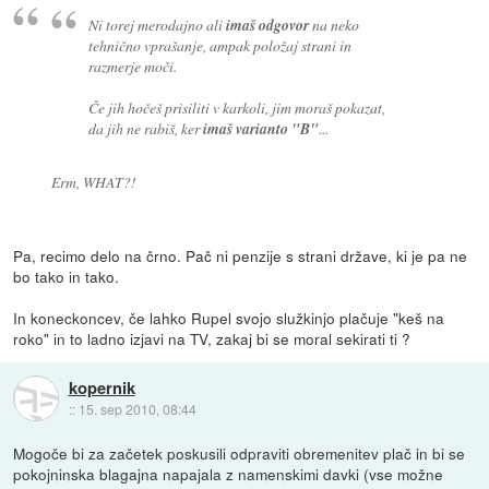
Ni torej merodajno ali
imaš odgovor
na neko
tehnično vprašanje, ampak položaj strani in
razmerje moči.
Če jih hočeš prisiliti v karkoli, jim moraš pokazat,
da jih ne rabiš, ker
imaš varianto "B"
...
Erm, WHAT?!
Pa, recimo delo na črno. Pač ni penzije s strani države, ki je pa ne
bo tako in tako.
In koneckoncev, če lahko Rupel svojo služkinjo plačuje "keš na
roko" in to ladno izjavi na TV, zakaj bi se moral sekirati ti ?
kopernik
::
15. sep 2010, 08:44
Mogoče bi za začetek poskusili odpraviti obremenitev plač in bi se
pokojninska blagajna napajala z namenskimi davki (vse možne