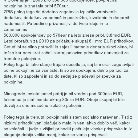
pokojnina je znašala pribl 570eur.
ZPIS poleg tega še dodatno zagotavlja izplačila varstvenih
dodatkov, dodatkov za pomoč in postrežbo, invalidnin in denarnih
nadomestil. Pa bodimo prizanesljivi do tvoje ideje in to
zanemarimo.
560.000 upokojencev po 570eur na leto znese pribl. 3.8mrd EUR.
Letni proračun za 2010 pa pričakuje skupaj 8.1mrd EUR prihodkov.
Četudi bi se silno potrudili in zajezili metanje denarja skozi okno, bi
težko kar naenkrat začeli skoraj polovico prihodkov namenjati za
trenutne pokojnine.
Poleg tega bi tako stanje trajalo desetletja, saj bi morali zagotavljati
polne pokojnine za vse tiste, ki so že upokojeni, delno pa tudi za
tiste, ki so zaposleni in so do sedaj že plačevali prispevke za
pokojnine.
Mimogrede, celotni posel patrij je bil vreden pod 300mio EUR,
falcon pa je stal menda okrog 30mio EUR. Oboje skupaj bi bilo
dovolj za eno mesečno izplačilo pokojnin.
Poleg tega je trenutni pokojninski sistem socialno naravnan. Tisti z
nizkimi prihodki vanj plačujejo malo in ven lahko dobijo več, kakor
so vplačali. Ljudje z višjimi prihodki plačujejo visoke prispevke in iz
blaganje dobijo veliko manj, kakor so vanjo prispevali.