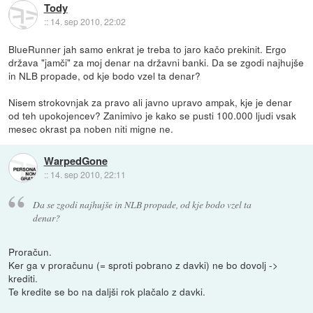
Tody
::
14. sep 2010, 22:02
BlueRunner jah samo enkrat je treba to jaro kačo prekinit. Ergo
država "jamči" za moj denar na državni banki. Da se zgodi najhujše
in NLB propade, od kje bodo vzel ta denar?
Nisem strokovnjak za pravo ali javno upravo ampak, kje je denar
od teh upokojencev? Zanimivo je kako se pusti 100.000 ljudi vsak
mesec okrast pa noben niti migne ne.
WarpedGone
::
14. sep 2010, 22:11
Da se zgodi najhujše in NLB propade, od kje bodo vzel ta
denar?
Proračun.
Ker ga v proračunu (= sproti pobrano z davki) ne bo dovolj ->
krediti.
Te kredite se bo na daljši rok plačalo z davki.