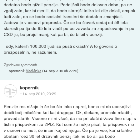
dodatno bodo nižali penzije. Podaljšali bodo delovno dobo, pa ne
zgolj zato, ker bi menili, da bodo starejši toliko let dlje delali, ampak
tudi zato, da se bodo socialni transferi še dodatno zmanjšali.
Zadeva je v osnovi preprosta. Če se bo človek sedaj od 58 leta
starosti pa tja do 65 leta vlačil po po zavodu za zaposlovanje in po
CSD-ju, bo prejel manj, kot pa bi, če bi bil v penziji.
Tody, katerih 100.000 ljudi se pusti okrasti? A to govoriš o
brezposelnih, ne razumem.
Zgodovina sprememb…
spremenil:
MadMicka
(
14. sep 2010 ob 22:50
)
kopernik
::
14. sep 2010, 23:29
Penzije res nižajo in če bo šlo tako naprej, bomo mi ob upokojitvi
dobili bolj miloščino kot kaj drugega. Ok, štekam, premalo mladih,
preveč starih. Vseeno mi ni všeč, da me pri plači država fino olupi s
tistim prispevkom za ZPIZ. Kot sem že nekje pisal, ta prispevek me
v osnovi ne moti, če imam kaj od njega. Če pa je vse, kar si lahko
obetam "čez 30 let državnih penzij itak ne bo ali pa bodo