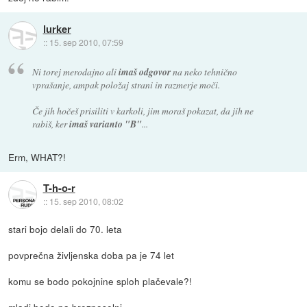
lurker
::
15. sep 2010, 07:59
Ni torej merodajno ali
imaš odgovor
na neko tehnično
vprašanje, ampak položaj strani in razmerje moči.
Če jih hočeš prisiliti v karkoli, jim moraš pokazat, da jih ne
rabiš, ker
imaš varianto "B"
...
Erm, WHAT?!
T-h-o-r
::
15. sep 2010, 08:02
stari bojo delali do 70. leta
povprečna življenska doba pa je 74 let
komu se bodo pokojnine sploh plačevale?!
mladi bodo pa brezposelni