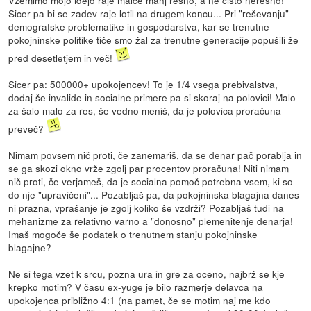
Vzemimo mojo idejo raje malce manj resno, a ne čisto neresno!
Sicer pa bi se zadev raje lotil na drugem koncu... Pri "reševanju"
demografske problematike in gospodarstva, kar se trenutne
pokojninske politike tiče smo žal za trenutne generacije popušili že
pred desetletjem in več!
Sicer pa: 500000+ upokojencev! To je 1/4 vsega prebivalstva,
dodaj še invalide in socialne primere pa si skoraj na polovici! Malo
za šalo malo za res, še vedno meniš, da je polovica proračuna
preveč?
Nimam povsem nič proti, če zanemariš, da se denar pač porablja in
se ga skozi okno vrže zgolj par procentov proračuna! Niti nimam
nič proti, če verjameš, da je socialna pomoč potrebna vsem, ki so
do nje "upravičeni"... Pozabljaš pa, da pokojninska blagajna danes
ni prazna, vprašanje je zgolj koliko še vzdrži? Pozabljaš tudi na
mehanizme za relativno varno a "donosno" plemenitenje denarja!
Imaš mogoče še podatek o trenutnem stanju pokojninske
blagajne?
Ne si tega vzet k srcu, pozna ura in gre za oceno, najbrž se kje
krepko motim? V času ex-yuge je bilo razmerje delavca na
upokojenca približno 4:1 (na pamet, če se motim naj me kdo