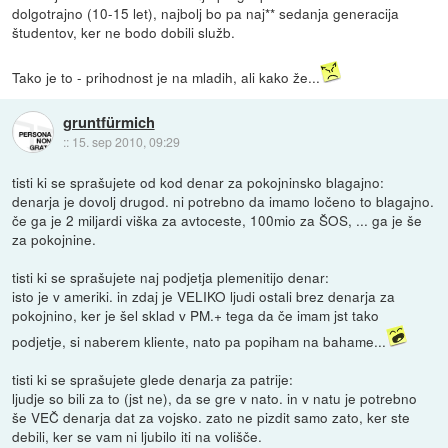
dolgotrajno (10-15 let), najbolj bo pa naj** sedanja generacija
študentov, ker ne bodo dobili služb.
Tako je to - prihodnost je na mladih, ali kako že...
gruntfürmich
::
15. sep 2010, 09:29
tisti ki se sprašujete od kod denar za pokojninsko blagajno:
denarja je dovolj drugod. ni potrebno da imamo ločeno to blagajno.
če ga je 2 miljardi viška za avtoceste, 100mio za ŠOS, ... ga je še
za pokojnine.
tisti ki se sprašujete naj podjetja plemenitijo denar:
isto je v ameriki. in zdaj je VELIKO ljudi ostali brez denarja za
pokojnino, ker je šel sklad v PM.+ tega da če imam jst tako
podjetje, si naberem kliente, nato pa popiham na bahame...
tisti ki se sprašujete glede denarja za patrije:
ljudje so bili za to (jst ne), da se gre v nato. in v natu je potrebno
še VEČ denarja dat za vojsko. zato ne pizdit samo zato, ker ste
debili, ker se vam ni ljubilo iti na volišče.