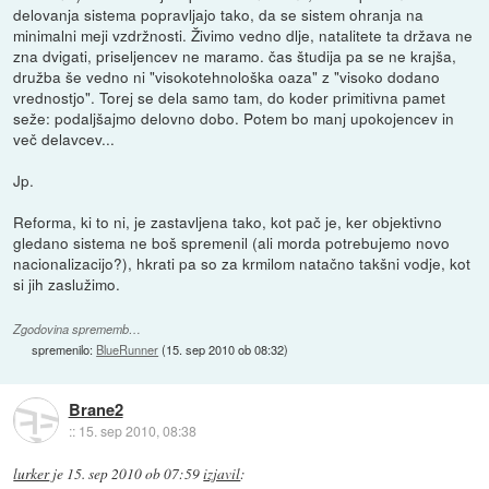
delovanja sistema popravljajo tako, da se sistem ohranja na
minimalni meji vzdržnosti. Živimo vedno dlje, natalitete ta država ne
zna dvigati, priseljencev ne maramo. čas študija pa se ne krajša,
družba še vedno ni "visokotehnološka oaza" z "visoko dodano
vrednostjo". Torej se dela samo tam, do koder primitivna pamet
seže: podaljšajmo delovno dobo. Potem bo manj upokojencev in
več delavcev...
Jp.
Reforma, ki to ni, je zastavljena tako, kot pač je, ker objektivno
gledano sistema ne boš spremenil (ali morda potrebujemo novo
nacionalizacijo?), hkrati pa so za krmilom natačno takšni vodje, kot
si jih zaslužimo.
Zgodovina sprememb…
spremenilo:
BlueRunner
(
15. sep 2010 ob 08:32
)
Brane2
::
15. sep 2010, 08:38
lurker
je
15. sep 2010 ob 07:59
izjavil
: