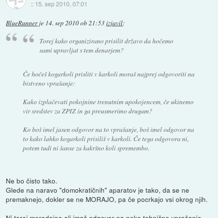
::
15. sep 2010, 07:01
BlueRunner
je
14. sep 2010 ob 21:53
izjavil
:
Torej kako organizirano prisilit državo da hočemo
sami upravljat s tem denarjem?
Če hočeš kogarkoli prisliti v karkoli moraš najprej odgovoriti na
bistveno vprašanje:
Kako izplačevati pokojnine trenutnim upokojencem, če ukinemo
vir sredstev za ZPIZ in ga preusmerimo drugam?
Ko boš imel jasen odgovor na to vprašanje, boš imel odgovor na
to kako lahko kogarkoli prisiliš v karkoli. Če tega odgovora ni,
potem tudi ni šanse za kakršno koli spremembo.
Ne bo čisto tako.
Glede na naravo "domokratičnih" aparatov je tako, da se ne
premaknejo, dokler se ne MORAJO, pa če pocrkajo vsi okrog njih.
Ni torej merodajno ali imaš odgovor na neko tehnično vprašanje,