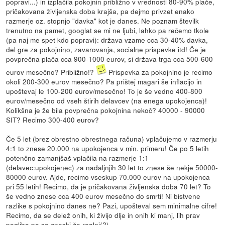
popravi...) in izplačila pokojnin približno v vrednosti 80-90% plače,
pričakovana življenska doba krajša, pa dejmo privzet enako
razmerje oz. stopnjo "davka" kot je danes. Ne poznam številk
trenutno na pamet, googlat se mi ne ljubi, lahko pa rečemo tkole
(pa naj me spet kdo popravi): država vzame cca 30-40% davka,
del gre za pokojnino, zavarovanja, socialne prispevke itd! Če je
povprečna plača cca 900-1000 eurov, si država trga cca 500-600
eurov mesečno? Približno!?
Prispevka za pokojnino je recimo
okoli 200-300 eurov mesečno? Pa prištej magari še inflacijo in
upoštevaj le 100-200 eurov/mesečno! To je še vedno 400-800
eurov/mesečno od vseh štirih delavcev (na enega upokojenca)!
Kolikšna je že bila povprečna pokojnina nekoč? 40000 - 90000
SIT? Recimo 300-400 eurov?
Če 5 let (brez obrestno obrestnega računa) vplačujemo v razmerju
4:1 to znese 20.000 na upokojenca v min. primeru! Če po 5 letih
potenčno zamanjšaš vplačila na razmerje 1:1
(delavec:upokojenec) za nadaljnjih 30 let to znese še nekje 50000-
80000 eurov. Ajde, recimo vseskup 70.000 eurov na upokojenca
pri 55 letih! Recimo, da je pričakovana življenska doba 70 let? To
še vedno znese cca 400 eurov mesečno do smrti! Ni bistvene
razlike s pokojnino danes ne? Pazi, upošteval sem minimalne cifre!
Recimo, da se delež onih, ki živijo dlje in onih ki manj, lih prav
pogliha pa so zneski že realni(?)...