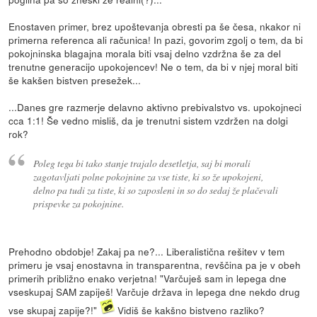
Enostaven primer, brez upoštevanja obresti pa še česa, nkakor ni
primerna referenca ali računica! In pazi, govorim zgolj o tem, da bi
pokojninska blagajna morala biti vsaj delno vzdržna še za del
trenutne generacijo upokojencev! Ne o tem, da bi v njej moral biti
še kakšen bistven presežek...
...Danes gre razmerje delavno aktivno prebivalstvo vs. upokojneci
cca 1:1! Še vedno misliš, da je trenutni sistem vzdržen na dolgi
rok?
Poleg tega bi tako stanje trajalo desetletja, saj bi morali
zagotavljati polne pokojnine za vse tiste, ki so že upokojeni,
delno pa tudi za tiste, ki so zaposleni in so do sedaj že plačevali
prispevke za pokojnine.
Prehodno obdobje! Zakaj pa ne?... Liberalistična rešitev v tem
primeru je vsaj enostavna in transparentna, revščina pa je v obeh
primerih približno enako verjetna! "Varčuješ sam in lepega dne
vseskupaj SAM zapiješ! Varčuje država in lepega dne nekdo drug
vse skupaj zapije?!"
Vidiš še kakšno bistveno razliko?