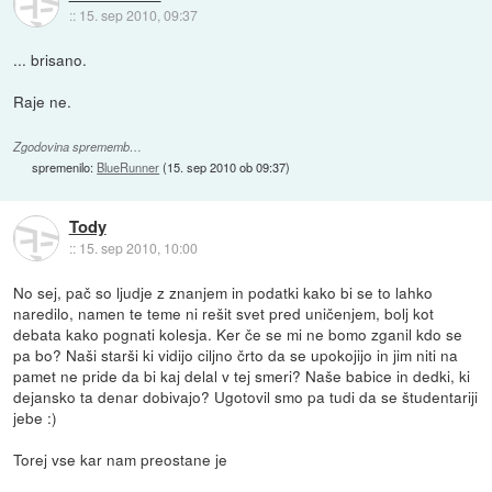
::
15. sep 2010, 09:37
... brisano.
Raje ne.
Zgodovina sprememb…
spremenilo:
BlueRunner
(
15. sep 2010 ob 09:37
)
Tody
::
15. sep 2010, 10:00
No sej, pač so ljudje z znanjem in podatki kako bi se to lahko
naredilo, namen te teme ni rešit svet pred uničenjem, bolj kot
debata kako pognati kolesja. Ker če se mi ne bomo zganil kdo se
pa bo? Naši starši ki vidijo ciljno črto da se upokojijo in jim niti na
pamet ne pride da bi kaj delal v tej smeri? Naše babice in dedki, ki
dejansko ta denar dobivajo? Ugotovil smo pa tudi da se študentariji
jebe :)
Torej vse kar nam preostane je