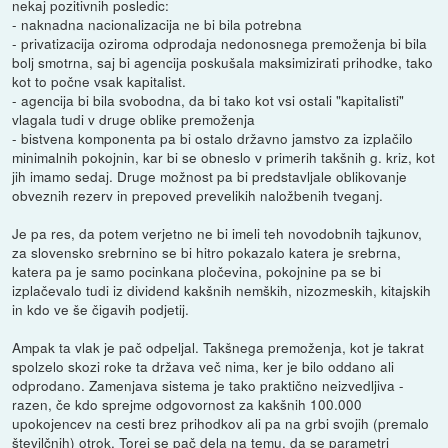
nekaj pozitivnih posledic:
- naknadna nacionalizacija ne bi bila potrebna
- privatizacija oziroma odprodaja nedonosnega premoženja bi bila
bolj smotrna, saj bi agencija poskušala maksimizirati prihodke, tako
kot to počne vsak kapitalist.
- agencija bi bila svobodna, da bi tako kot vsi ostali "kapitalisti"
vlagala tudi v druge oblike premoženja
- bistvena komponenta pa bi ostalo državno jamstvo za izplačilo
minimalnih pokojnin, kar bi se obneslo v primerih takšnih g. kriz, kot
jih imamo sedaj. Druge možnost pa bi predstavljale oblikovanje
obveznih rezerv in prepoved prevelikih naložbenih tveganj.
Je pa res, da potem verjetno ne bi imeli teh novodobnih tajkunov,
za slovensko srebrnino se bi hitro pokazalo katera je srebrna,
katera pa je samo pocinkana pločevina, pokojnine pa se bi
izplačevalo tudi iz dividend kakšnih nemških, nizozmeskih, kitajskih
in kdo ve še čigavih podjetij.
Ampak ta vlak je pač odpeljal. Takšnega premoženja, kot je takrat
spolzelo skozi roke ta država več nima, ker je bilo oddano ali
odprodano. Zamenjava sistema je tako praktično neizvedljiva -
razen, če kdo sprejme odgovornost za kakšnih 100.000
upokojencev na cesti brez prihodkov ali pa na grbi svojih (premalo
številčnih) otrok. Torej se pač dela na temu, da se parametri