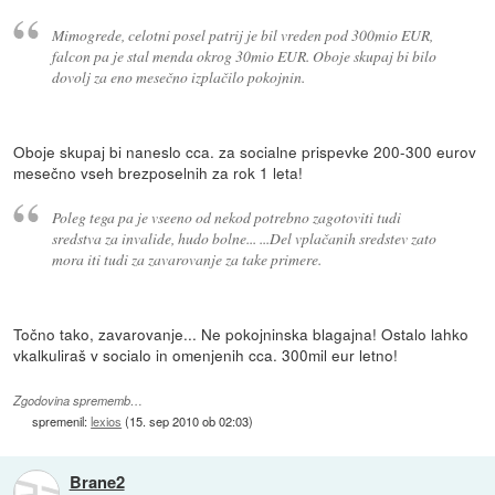
Mimogrede, celotni posel patrij je bil vreden pod 300mio EUR,
falcon pa je stal menda okrog 30mio EUR. Oboje skupaj bi bilo
dovolj za eno mesečno izplačilo pokojnin.
Oboje skupaj bi naneslo cca. za socialne prispevke 200-300 eurov
mesečno vseh brezposelnih za rok 1 leta!
Poleg tega pa je vseeno od nekod potrebno zagotoviti tudi
sredstva za invalide, hudo bolne... ...Del vplačanih sredstev zato
mora iti tudi za zavarovanje za take primere.
Točno tako, zavarovanje... Ne pokojninska blagajna! Ostalo lahko
vkalkuliraš v socialo in omenjenih cca. 300mil eur letno!
Zgodovina sprememb…
spremenil:
lexios
(
15. sep 2010 ob 02:03
)
Brane2