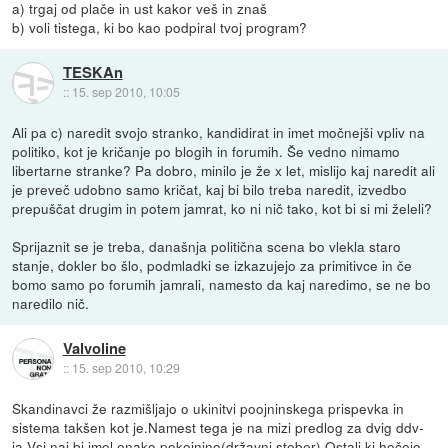
a) trgaj od plače in ust kakor veš in znaš
b) voli tistega, ki bo kao podpiral tvoj program?
TESKAn
::
15. sep 2010, 10:05
Ali pa c) naredit svojo stranko, kandidirat in imet močnejši vpliv na
politiko, kot je kričanje po blogih in forumih. Še vedno nimamo
libertarne stranke? Pa dobro, minilo je že x let, mislijo kaj naredit ali
je preveč udobno samo kričat, kaj bi bilo treba naredit, izvedbo
prepuščat drugim in potem jamrat, ko ni nič tako, kot bi si mi želeli?
Sprijaznit se je treba, današnja politična scena bo vlekla staro
stanje, dokler bo šlo, podmladki se izkazujejo za primitivce in če
bomo samo po forumih jamrali, namesto da kaj naredimo, se ne bo
naredilo nič.
Valvoline
::
15. sep 2010, 10:29
Skandinavci že razmišljajo o ukinitvi poojninskega prispevka in
sistema takšen kot je.Namest tega je na mizi predlog za dvig ddv-
ja.Vsi naj bi imel enako pokojnino(državni steber).Ostali ki hočejo