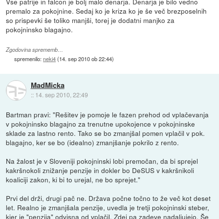
Vse patrije in falcon je bolj malo denarja. Denarja je bilo vedno
premalo za pokojnine. Sedaj ko je kriza ko je še več brezposelnih
so prispevki še toliko manjši, torej je dodatni manjko za
pokojninsko blagajno.
Zgodovina sprememb…
spremenilo:
neki4
(
14. sep 2010 ob 22:44
)
MadMicka
::
14. sep 2010, 22:49
Bartman pravi: "Rešitev je pomoje le fazen prehod od vplačevanja
v pokojninsko blagajno za trenutne upokojence v pokojninske
sklade za lastno rento. Tako se bo zmanjšal pomen vplačil v pok.
blagajno, ker se bo (idealno) zmanjšanje pokrilo z rento.
Na žalost je v Sloveniji pokojninski lobi premočan, da bi sprejel
kakršnokoli znižanje penzije in dokler bo DeSUS v kakršnikoli
koaliciji zakon, ki bi to urejal, ne bo sprejet."
Prvi del drži, drugi pač ne. Država počne točno to že več kot deset
let. Realno je zmanjšala penzije, uvedla je tretji pokojninski steber,
kjer je "penzija" odvisna od vplačil. Zdej pa zadeve nadaljujejo. Še