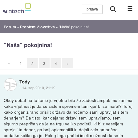
☰
Forum
»
Problemi človeštva
»
"Naša" pokojnina!
"Naša" pokojnina!
«
1
2
3
4
»
Tody
::
14. sep 2010, 21:19
Okey debat na to temo je vrjetno bilo že zadosti ampak me zanima,
kaka vrjetnost je da se sistem spremeni tam kjer bi se moral? Torej
kako organizirano prisilit državo da hočemo sami upravljat s tem
denarjem? Da tisto, kar dajamo državi sami upravljamo, sem
sigurno prepričan da je na trgu veliko podjetji, ki bi z veseljem
sprejeli ta denar, ga bolj oplemenitili in dajali zelo natančne
podatke koliko ga je. Poleg tega pač bi imeli možnost da se ta