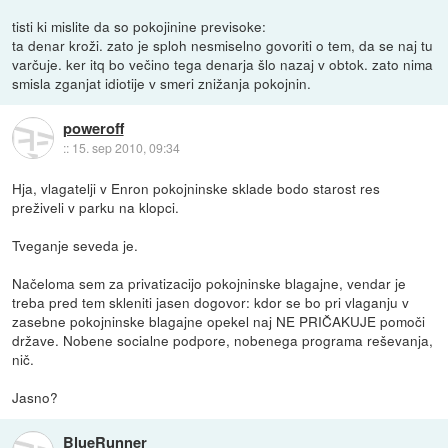
tisti ki mislite da so pokojinine previsoke:
ta denar kroži. zato je sploh nesmiselno govoriti o tem, da se naj tu
varčuje. ker itq bo večino tega denarja šlo nazaj v obtok. zato nima
smisla zganjat idiotije v smeri znižanja pokojnin.
poweroff
::
15. sep 2010, 09:34
Hja, vlagatelji v Enron pokojninske sklade bodo starost res
preživeli v parku na klopci.
Tveganje seveda je.
Načeloma sem za privatizacijo pokojninske blagajne, vendar je
treba pred tem skleniti jasen dogovor: kdor se bo pri vlaganju v
zasebne pokojninske blagajne opekel naj NE PRIČAKUJE pomoči
države. Nobene socialne podpore, nobenega programa reševanja,
nič.
Jasno?
BlueRunner