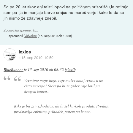
So pa 20 let skoz eni taisti lopovi na političnem prizorišču,le rotirajo
sem pa tja in menjajo barvo srajce,ne moreš verjet kako to da se
jih nismo že zdavneje znebil.
Zgodovina sprememb…
spremenil:
Valvoline
(
15. sep 2010 ob 10:38
)
lexios
::
15. sep 2010, 10:50
BlueRunner
je
15. sep 2010 ob 08:32
izjavil
:
Vzemimo mojo idejo raje malce manj resno, a ne
čisto neresno! Sicer pa bi se zadev raje lotil na
drugem koncu...
Kiks je bil že v izhodišču, da bi šel karkoli prodati. Prodaja
predstavlja enkraten prihodek, potem pa konec.