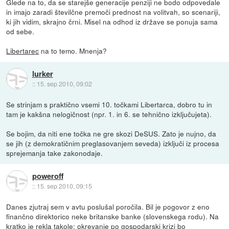
Glede na to, da se starejše generacije penziji ne bodo odpovedale
in imajo zaradi številčne premoči prednost na volitvah, so scenariji,
ki jih vidim, skrajno črni. Misel na odhod iz države se ponuja sama
od sebe.
Libertarec
na to temo. Mnenja?
lurker
::
15. sep 2010, 09:02
Se strinjam s praktično vsemi 10. točkami Libertarca, dobro tu in
tam je kakšna nelogičnost (npr. 1. in 6. se tehnično izključujeta).
Se bojim, da niti ene točka ne gre skozi DeSUS. Zato je nujno, da
se jih (z demokratičnim preglasovanjem seveda) izključi iz procesa
sprejemanja take zakonodaje.
poweroff
::
15. sep 2010, 09:15
Danes zjutraj sem v avtu poslušal poročila. Bil je pogovor z eno
finančno direktorico neke britanske banke (slovenskega rodu). Na
kratko je rekla takole: okrevanje po gospodarski krizi bo