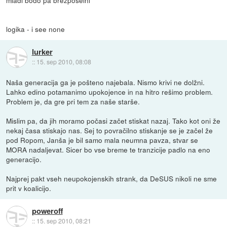
logika - i see none
lurker
::
15. sep 2010, 08:08
Naša generacija ga je pošteno najebala. Nismo krivi ne dolžni.
Lahko edino potamanimo upokojence in na hitro rešimo problem.
Problem je, da gre pri tem za naše starše.
Mislim pa, da jih moramo počasi začet stiskat nazaj. Tako kot oni že
nekaj časa stiskajo nas. Sej to povračilno stiskanje se je začel že
pod Ropom, Janša je bil samo mala neumna pavza, stvar se
MORA nadaljevat. Sicer bo vse breme te tranzicije padlo na eno
generacijo.
Najprej pakt vseh neupokojenskih strank, da DeSUS nikoli ne sme
prit v koalicijo.
poweroff
::
15. sep 2010, 08:21