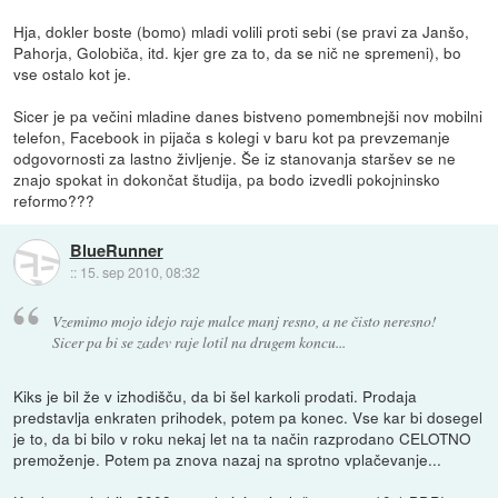
Hja, dokler boste (bomo) mladi volili proti sebi (se pravi za Janšo,
Pahorja, Golobiča, itd. kjer gre za to, da se nič ne spremeni), bo
vse ostalo kot je.
Sicer je pa večini mladine danes bistveno pomembnejši nov mobilni
telefon, Facebook in pijača s kolegi v baru kot pa prevzemanje
odgovornosti za lastno življenje. Še iz stanovanja staršev se ne
znajo spokat in dokončat študija, pa bodo izvedli pokojninsko
reformo???
BlueRunner
::
15. sep 2010, 08:32
Vzemimo mojo idejo raje malce manj resno, a ne čisto neresno!
Sicer pa bi se zadev raje lotil na drugem koncu...
Kiks je bil že v izhodišču, da bi šel karkoli prodati. Prodaja
predstavlja enkraten prihodek, potem pa konec. Vse kar bi dosegel
je to, da bi bilo v roku nekaj let na ta način razprodano CELOTNO
premoženje. Potem pa znova nazaj na sprotno vplačevanje...