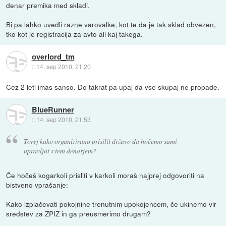
denar premika med skladi.
Bi pa lahko uvedli razne varovalke, kot te da je tak sklad obvezen,
tko kot je registracija za avto ali kaj takega.
overlord_tm
::
14. sep 2010, 21:20
Cez 2 leti imas sanso. Do takrat pa upaj da vse skupaj ne propade.
BlueRunner
::
14. sep 2010, 21:53
Torej kako organizirano prisilit državo da hočemo sami
upravljat s tem denarjem?
Če hočeš kogarkoli prisliti v karkoli moraš najprej odgovoriti na
bistveno vprašanje:
Kako izplačevati pokojnine trenutnim upokojencem, če ukinemo vir
sredstev za ZPIZ in ga preusmerimo drugam?