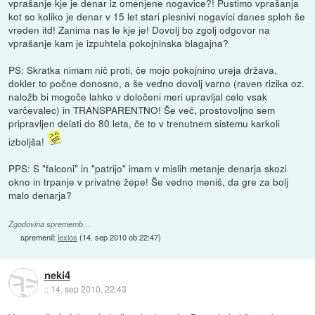
vprašanje kje je denar iz omenjene nogavice?! Pustimo vprašanja
kot so koliko je denar v 15 let stari plesnivi nogavici danes sploh še
vreden itd! Zanima nas le kje je! Dovolj bo zgolj odgovor na
vprašanje kam je izpuhtela pokojninska blagajna?
PS: Skratka nimam nič proti, če mojo pokojnino ureja država,
dokler to počne donosno, a še vedno dovolj varno (raven rizika oz.
naložb bi mogoče lahko v določeni meri upravljal celo vsak
varčevalec) in TRANSPARENTNO! Še več, prostovoljno sem
pripravljen delati do 80 leta, če to v trenutnem sistemu karkoli
izboljša!
PPS: S "falconi" in "patrijo" imam v mislih metanje denarja skozi
okno in trpanje v privatne žepe! Še vedno meniš, da gre za bolj
malo denarja?
Zgodovina sprememb…
spremenil:
lexios
(
14. sep 2010 ob 22:47
)
neki4
::
14. sep 2010, 22:43