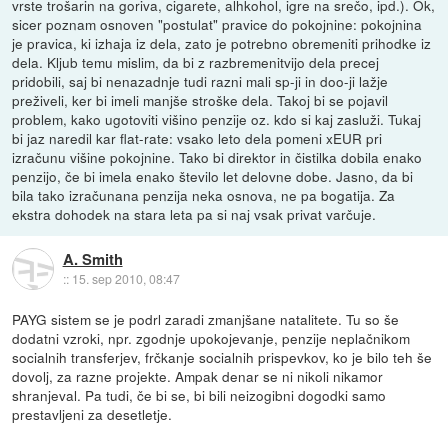
vrste trošarin na goriva, cigarete, alhkohol, igre na srečo, ipd.). Ok,
sicer poznam osnoven "postulat" pravice do pokojnine: pokojnina
je pravica, ki izhaja iz dela, zato je potrebno obremeniti prihodke iz
dela. Kljub temu mislim, da bi z razbremenitvijo dela precej
pridobili, saj bi nenazadnje tudi razni mali sp-ji in doo-ji lažje
preživeli, ker bi imeli manjše stroške dela. Takoj bi se pojavil
problem, kako ugotoviti višino penzije oz. kdo si kaj zasluži. Tukaj
bi jaz naredil kar flat-rate: vsako leto dela pomeni xEUR pri
izračunu višine pokojnine. Tako bi direktor in čistilka dobila enako
penzijo, če bi imela enako število let delovne dobe. Jasno, da bi
bila tako izračunana penzija neka osnova, ne pa bogatija. Za
ekstra dohodek na stara leta pa si naj vsak privat varčuje.
A. Smith
::
15. sep 2010, 08:47
PAYG sistem se je podrl zaradi zmanjšane natalitete. Tu so še
dodatni vzroki, npr. zgodnje upokojevanje, penzije neplačnikom
socialnih transferjev, frčkanje socialnih prispevkov, ko je bilo teh še
dovolj, za razne projekte. Ampak denar se ni nikoli nikamor
shranjeval. Pa tudi, če bi se, bi bili neizogibni dogodki samo
prestavljeni za desetletje.