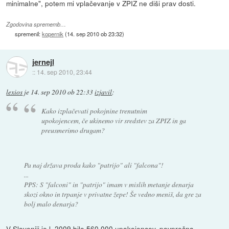
minimalne", potem mi vplačevanje v ZPIZ ne diši prav dosti.
Zgodovina sprememb…
spremenil:
kopernik
(
14. sep 2010 ob 23:32
)
jernejl
::
14. sep 2010, 23:44
lexios
je
14. sep 2010 ob 22:33
izjavil
:
Kako izplačevati pokojnine trenutnim
upokojencem, če ukinemo vir sredstev za ZPIZ in ga
preusmerimo drugam?
Pa naj država proda kako "patrijo" ali "falcona"!
...
PPS: S "falconi" in "patrijo" imam v mislih metanje denarja
skozi okno in trpanje v privatne žepe! Še vedno meniš, da gre za
bolj malo denarja?
V Sloveniji je l. 2009 bilo 560.000 upokojencev, povprečna