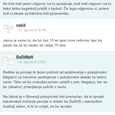
Ko boš imel jasen odgovor na to vprašanje, boš imel odgovor na to
kako lahko kogarkoli prisiliš v karkoli. Če tega odgovora ni, potem
tudi ni šanse za kakršno koli spremembo.
neki4
::
14. sep 2010, 21:55
Jasno je samo to, da bo čez 15 let spet nova reforma, kjer bo
pisalo da se bo delalo do nekje 70 leta.
BaRtMaN
::
14. sep 2010, 22:01
Rešitev je pomoje le fazen prehod od vplačevanja v pokojninsko
blagajno za trenutne upokojence v pokojninske sklade za lastno
rento. Tako se bo zmanjšal pomen vplačil v pok. blagajno, ker se
bo (idealno) zmanjšanje pokrilo z rento.
Na žalost je v Sloveniji pokojninski lobi premočan, da bi sprejel
kakršnokoli znižanje penzije in dokler bo DeSUS v kakršnikoli
koaliciji zakon, ki bi to urejal, ne bo sprejet.