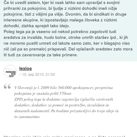
Če bi uvedli sistem, kjer bi vsak lahko sam upravljal s svojimi
prihranki za pokojnino, bi ljudje z nizkimi dohodki imeli nižje
pokojnine, tisti z višjimi pa višje. Dvomim, da bi sindikati in druge
interesne skupine, ki izpostavljajo malega človeka z nizkimi
dohodki, zlahka sprejeli tako idejo.
Poleg tega pa je vseeno od nekod potrebno zagotoviti tudi
sredstva za invalide, hudo bolne, otroke umrlih staršev ipd., ki jih
ne moremo pustiti umreti od lakote samo zato, ker v blagajno niso
nič (ali pa so premalo) prispevali. Del vplačanih sredstev zato mora
iti tudi za zavarovanje za take primere.
lexios
::
15. sep 2010, 01:50
V Sloveniji je l. 2009 bilo 560.000 upokojencev, povprečna
pokojnina je znašala pribl 570eur.
ZPIS poleg tega še dodatno zagotavlja izplačila varstvenih
dodatkov, dodatkov za pomoč in postrežbo, invalidnin in
denarnih nadomestil. Pa bodimo prizanesljivi do tvoje ideje in
to zanemarimo.