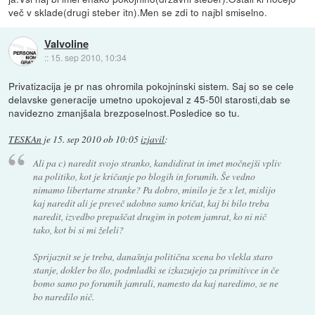
več v sklade(drugi steber itn).Men se zdi to najbl smiselno.
Valvoline
::
15. sep 2010, 10:34
Privatizacija je pr nas ohromila pokojninski sistem. Saj so se cele
delavske generacije umetno upokojeval z 45-50l starosti,dab se
navidezno zmanjšala brezposelnost.Posledice so tu.
TESKAn
je
15. sep 2010 ob 10:05
izjavil
:
Ali pa c) naredit svojo stranko, kandidirat in imet močnejši vpliv
na politiko, kot je kričanje po blogih in forumih. Še vedno
nimamo libertarne stranke? Pa dobro, minilo je že x let, mislijo
kaj naredit ali je preveč udobno samo kričat, kaj bi bilo treba
naredit, izvedbo prepuščat drugim in potem jamrat, ko ni nič
tako, kot bi si mi želeli?
Sprijaznit se je treba, današnja politična scena bo vlekla staro
stanje, dokler bo šlo, podmladki se izkazujejo za primitivce in če
bomo samo po forumih jamrali, namesto da kaj naredimo, se ne
bo naredilo nič.