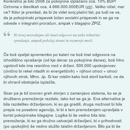
Konkretno je bilo 2008 za pokojnine izplačano cca. 10% BDP!
Oziroma v številkah cca. 4.666.000.000EUR (
vir
). Veliko ničel, mar
ne? Kdor je premlad, da bi že videl svoj plačni list, pa tudi ne ve,
da je pokojninski prispevek ločen socialni prispevek in se ga ne
odvede v integralni proračun, ampak v blagajno ZPIZ.
Ni torej merodajno ali imaš odgovor na neko tehnično
vprašanje, ampak položaj strani in razmerje moči.
Če boš vpeljal spremembo po kateri ne boš imel odgovora na
izhodiščno vprašanje (od kje denar za pokojnine danes), boš hitro
ugotovil kdo ima resnično moč v državi. 500.000 upokojencev
(cinično bi rekel mladih in energetičnih) + njihovi otroci + otroci
njihovih otrok. Mhm. Jp. Si kar mislim kako boš storil karkoli, ne da
bi ohranil obstoječa izplačila.
Sicer pa je bil izvoren greh storjen z zamenjavo sistema, ko se je
družbeno premoženje razdalo, tako kot se ga je. Ena alternativa je
bila razdelitev državljanom, ki so ga gradili, druga možnost bi bila
prepis na posebno agencijo, ki bi s tem premoženjem upravljala v
korist pokojninske blagajne. Logika bi še vedno bila ista:
premoženje, ki so ga družno ustvarjali državljani, bi v prihodnosti
(po upokojitvi) še vedno služilo taistim državljanom. Bilo pa bi še