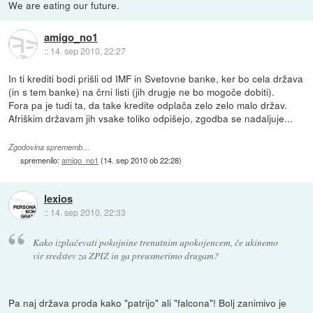
We are eating our future.
amigo_no1
::
14. sep 2010, 22:27
In ti krediti bodi prišli od IMF in Svetovne banke, ker bo cela država
(in s tem banke) na črni listi (jih drugje ne bo mogoče dobiti).
Fora pa je tudi ta, da take kredite odplača zelo zelo malo držav.
Afriškim državam jih vsake toliko odpišejo, zgodba se nadaljuje...
Zgodovina sprememb…
spremenilo:
amigo_no1
(
14. sep 2010 ob 22:28
)
lexios
::
14. sep 2010, 22:33
Kako izplačevati pokojnine trenutnim upokojencem, če ukinemo
vir sredstev za ZPIZ in ga preusmerimo drugam?
Pa naj država proda kako "patrijo" ali "falcona"! Bolj zanimivo je