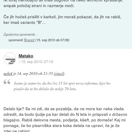
ampak položaj strani in razmerje moči.
Če jih hočeš prisiliti v karkoli, jim moraš pokazat, da jih ne rabiš,
ker imaš varianto "B"...
Zgodovina sprememb…
spremenil:
Brane2
(
15. sep 2010 ob 07:09
)
Matako
::
15. sep 2010, 07:19
neki4
je
14. sep 2010 ob 21:55
izjavil
:
Jasno je samo to, da bo čez 15 let spet nova reforma, kjer bo
pisalo da se bo delalo do nekje 70 leta.
Delalo kje? Se mi zdi, da se pozablja, da ne more kar neka vlada
odredit, da bodo ljudje pa kar delali do N leta in prispvali v državno
blagajno. Rabiš delovna mesta, podjetja, kšeft, po domače! Kaj mi
pomaga, če bo pisarniška stara koka delala na upravi, če je že
zdej ne rabim!