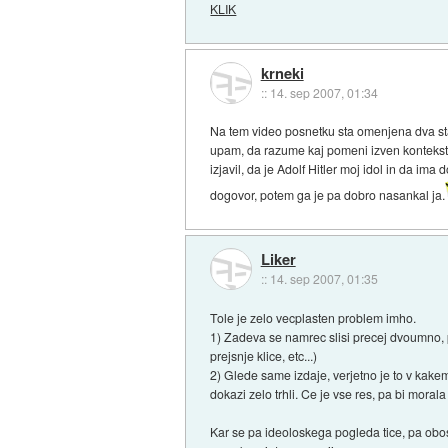
KLIK
krneki
::
14. sep 2007, 01:34
Na tem video posnetku sta omenjena dva stav
upam, da razume kaj pomeni izven konteksta?
izjavil, da je Adolf Hitler moj idol in da i
dogovor, potem ga je pa dobro nasankal ja.
Liker
::
14. sep 2007, 01:35
Tole je zelo vecplasten problem imho.
1) Zadeva se namrec slisi precej dvoumno, pos
prejsnje klice, etc...)
2) Glede same izdaje, verjetno je to v kak
dokazi zelo trhli. Ce je vse res, pa bi mora
Kar se pa ideoloskega pogleda tice, pa obos