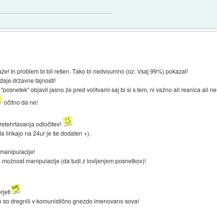
laže! In problem bi bil rešen. Tako bi nedvoumno (oz. Vsaj 99%) pokazal!
aje državne tajnosti!
a "posnetek" objavil jasno že pred volitvami saj bi si s tem, ni važno ali resnica ali
očitno da ne!
retehrtavanja odločitev!
a linkajo na 24ur je še dodaten +).
manipulacije!
a možnost manipulacije (da tudi z lovljenjem posnetkov)!
rjeti
 ko so dregnili v komunistično gnezdo imenovano sova!