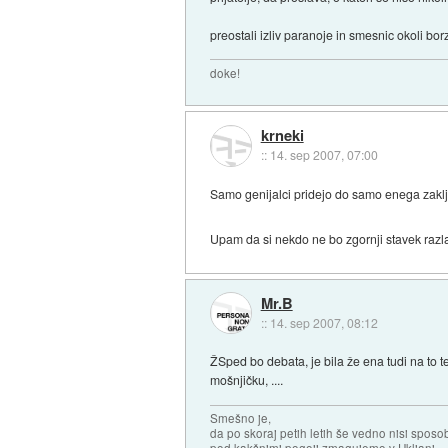
preostali izliv paranoje in smesnic okoli borzn
doke!
krneki
::
14. sep 2007, 07:00
Samo genijalci pridejo do samo enega zaklju
Upam da si nekdo ne bo zgornji stavek raz
Mr.B
::
14. sep 2007, 08:12
ŽSped bo debata, je bila že ena tudi na to t
mošnjičku, ....
Smešno je,
da po skoraj petih letih še vedno nisi sposo