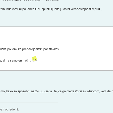
ih indeksov, bi pa lahko tudi izpustil ljubitelj. lastni verodostojnosti v prid ;)
čka po tem, ko preberejo tistih par stavkov.
lagal na samo en način.
emo, kako so sposobni na 24 ur...Get a life, če ga gledaš/brskaš 24ur.com, vedi da 
ben opredeliti,