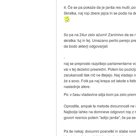
4. Če se pa pokaže da je janša res mutil, p
Skratka, naj rop zbere jajca in se poda na de
So pa na 24ur zelo ažurni! Zanimivo da se n
skratka: fuj in fej. Umazano perilo perejo 
da bodo akterji odgovarjali
-
naj se preprosto razpišejo parlamentarne v
vsi v tej deželici presrečni. Potem bo pozici
zarukanosti itak nič ne štejejo. Naj vladajo 
že s sovo. Folk pa naj krepa od lakote s tist
naslednje afere.
Ps: v času vladavine sdja bom pa zelo premis
Oprostite, ampak te metode dvoumnosti ne s
Najbolje lahko na domneve odgovori rop z r
govori resnico potem "adijo janša", če pa se 
Pa še nekaj: dvoumni posnetki in slabe novi