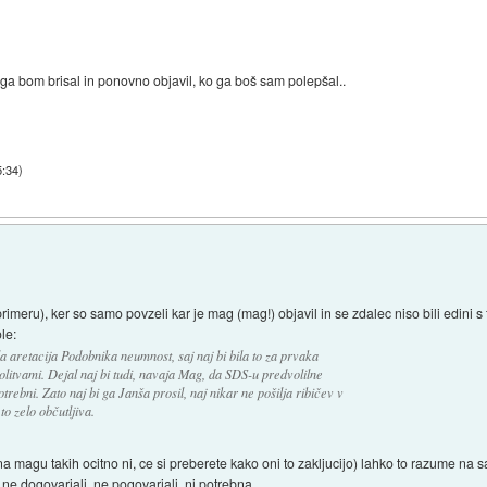
t, ga bom brisal in ponovno objavil, ko ga boš sam polepšal..
5:34
)
meru), ker so samo povzeli kar je mag (mag!) objavil in se zdalec niso bili edini s t
le:
la aretacija Podobnika neumnost, saj naj bi bila to za prvaka
itvami. Dejal naj bi tudi, navaja Mag, da SDS-u predvolilne
trebni. Zato naj bi ga Janša prosil, naj nikar ne pošilja ribičev v
to zelo občutljiva.
 magu takih ocitno ni, ce si preberete kako oni to zakljucijo) lahko to razume na s
li ne dogovarjali, ne pogovarjali, ni potrebna.