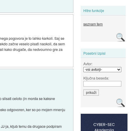
Hitre funkcije
seznam tem
nega pogovora je to lahko karkoli. Saj se
nekdo začne veselo pisati naokoli, da sem
tka ali kako drugače, da nedvoumno gre za
Posebni izpisi
Avtor:
Ključna beseda:
lo slisati celoto (in morda se kaksne
azensko odgovoren, ker so po mojem mnenju
p JJ-ja, kljub temu da drugace podpiram