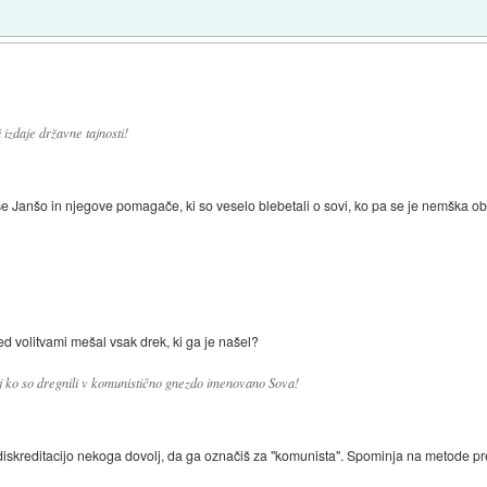
izdaje državne tajnosti!
še Janšo in njegove pomagače, ki so veselo blebetali o sovi, ko pa se je nemška obv
pred volitvami mešal vsak drek, ki ga je našel?
aj ko so dregnili v komunistično gnezdo imenovano Sova!
 diskreditacijo nekoga dovolj, da ga označiš za "komunista". Spominja na metode pr