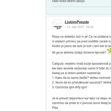
naso kvazi desno opcijo.
LjubimPeezde
::
14. sep 2007, 04:43
Ropa na detektor laži in je! Će ne pristane 
V vsakem primeru pa pred sodišče zaradi izd
Koliko je jasno da laže je tudi v tem ker bi t
Ali ga je skrbela izdaja državne tajnosti?
Caligula: verjetno imaš božje sposobnosti p
kar tako seveda verjamejo samo b*bčki (to d
Sedaj pa si dobro preberi naslednje:
1. Kako da so samo delčki? Velika možnost 
2. Vemo da so prisluškovali opoziciji? Velik
3. Opozicija igra dirty igro!
Je le preveč dejavnikov kar tako na slepo ve
zanimivo da pride to v javnost ravno tedaj
Pika