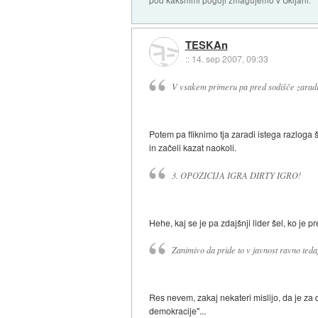
pod kakšnimi pogoji zmagujemo v Ukljani.
TESKAn
::
14. sep 2007, 09:33
V vsakem primeru pa pred sodišče zaradi 
Potem pa fliknimo tja zaradi istega razloga 
in začeli kazat naokoli.
3. OPOZICIJA IGRA DIRTY IGRO!
Hehe, kaj se je pa zdajšnji lider šel, ko je 
Zanimivo da pride to v javnost ravno ted
Res nevem, zakaj nekateri mislijo, da je za
demokracije"...