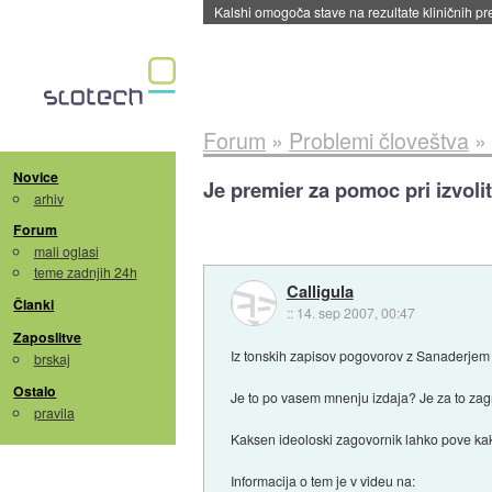
Sandisk že prodal več kot polovico SSD-jev za 
Forum
»
Problemi človeštva
»
Novice
Je premier za pomoc pri izvolit
arhiv
Forum
mali oglasi
teme zadnjih 24h
Calligula
Članki
::
14. sep 2007, 00:47
Zaposlitve
Iz tonskih zapisov pogovorov z Sanaderjem j
brskaj
Ostalo
Je to po vasem mnenju izdaja? Je za to zag
pravila
Kaksen ideoloski zagovornik lahko pove kak
Informacija o tem je v videu na: