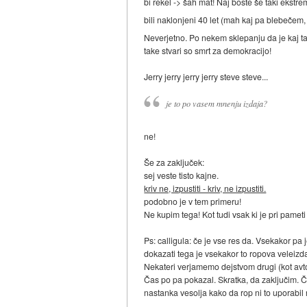
bi rekel -> šah mat! Naj boste še taki ekstre
bili naklonjeni 40 let (mah kaj pa blebečem, pa
Neverjetno. Po nekem sklepanju da je kaj ta
take stvari so smrt za demokracijo!
Jerry jerry jerry jerry steve steve...
je to po vasem mnenju izdaja?
ne!
Še za zaključek:
sej veste tisto kajne.
kriv ne, izpustiti - kriv, ne izpustiti.
podobno je v tem primeru!
Ne kupim tega! Kot tudi vsak ki je pri pame
Ps: calligula: če je vse res da. Vsekakor p
dokazati tega je vsekakor to ropova veleizda
Nekateri verjamemo dejstvom drugi (kot avt
Čas po pa pokazal. Skratka, da zaključim. Če 
nastanka vesolja kako da rop ni to uporabil n