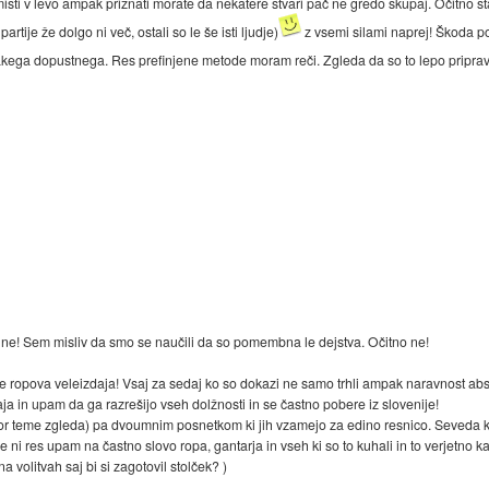
misti v levo ampak priznati morate da nekatere stvari pač ne gredo skupaj. Očitno star
rtije že dolgo ni več, ostali so le še isti ljudje)
z vsemi silami naprej! Škoda poz
kega dopustnega. Res prefinjene metode moram reči. Zgleda da so to lepo pripravlj
ti ne! Sem misliv da smo se naučili da so pomembna le dejstva. Očitno ne!
a je ropova veleizdaja! Vsaj za sedaj ko so dokazi ne samo trhli ampak naravnost 
ja in upam da ga razrešijo vseh dolžnosti in se častno pobere iz slovenije!
or teme zgleda) pa dvoumnim posnetkom ki jih vzamejo za edino resnico. Seveda kar
ni res upam na častno slovo ropa, gantarja in vseh ki so to kuhali in to verjetno kar 
a volitvah saj bi si zagotovil stolček? )