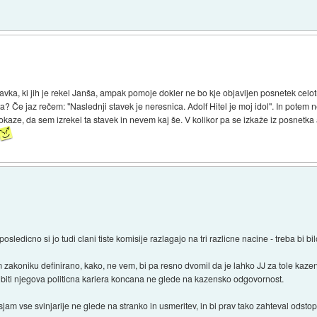
ka, ki jih je rekel Janša, ampak pomoje dokler ne bo kje objavljen posnetek celot
 Če jaz rečem: "Naslednji stavek je neresnica. Adolf Hitel je moj idol". In potem 
ma dokaze, da sem izrekel ta stavek in nevem kaj še. V kolikor pa se izkaže iz posne
ledicno si jo tudi clani tiste komisije razlagajo na tri razlicne nacine - treba bi bi
em zakoniku definirano, kako, ne vem, bi pa resno dvomil da je lahko JJ za tole k
la biti njegova politicna kariera koncana ne glede na kazensko odgovornost.
jam vse svinjarije ne glede na stranko in usmeritev, in bi prav tako zahteval odsto