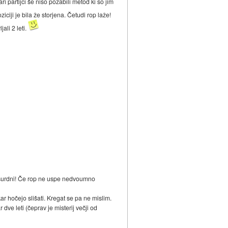
i partijci še niso pozabili metod ki so jim
iciji je bila že storjena. Četudi rop laže!
ali 2 leti.
absurdni! Če rop ne uspe nedvoumno
 hočejo slišati. Kregat se pa ne mislim.
dve leti (čeprav je misterij večji od