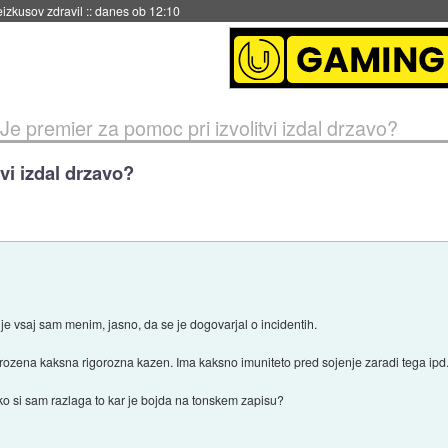
naslednji dve leti
::
danes ob 11:37
Je premier za pomoc pri izvolitvi izdal drzavo?
vi izdal drzavo?
e vsaj sam menim, jasno, da se je dogovarjal o incidentih.
rozena kaksna rigorozna kazen. Ima kaksno imuniteto pred sojenje zaradi tega ipd
o si sam razlaga to kar je bojda na tonskem zapisu?