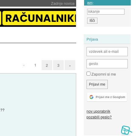
Išči:
Zadnje novice
Prijava
«
1
2
3
»
Zapomni si me
.??
nov uporabnik
pozabili geslo?