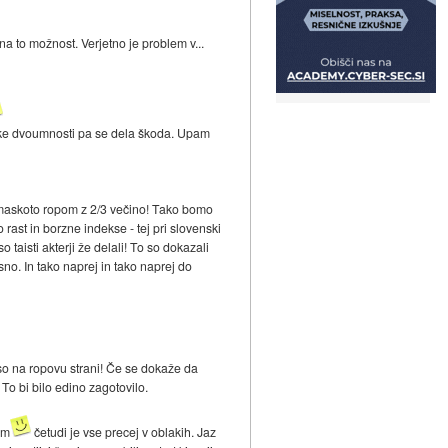
 na to možnost. Verjetno je problem v...
 take dvoumnosti pa se dela škoda. Upam
r maskoto ropom z 2/3 večino! Tako bomo
rast in borzne indekse - tej pri slovenski
 taisti akterji že delali! To so dokazali
sno. In tako naprej in tako naprej do
so na ropovu strani! Če se dokaže da
 To bi bilo edino zagotovilo.
im
četudi je vse precej v oblakih. Jaz