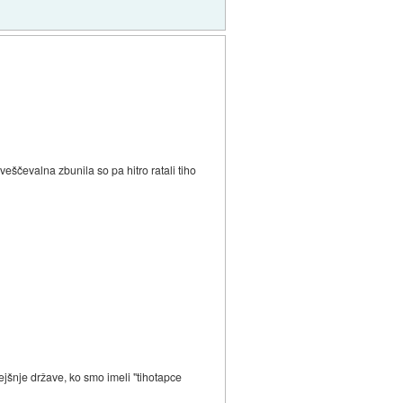
eščevalna zbunila so pa hitro ratali tiho
ejšnje države, ko smo imeli "tihotapce