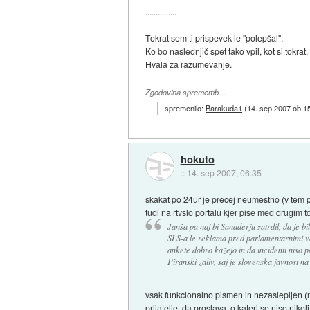
...............
Tokrat sem ti prispevek le "polepšal".
Ko bo naslednjič spet tako vpil, kot si tokra
Hvala za razumevanje.
Zgodovina sprememb…
spremenilo:
Barakuda1
(
14. sep 2007 ob 1
hokuto
::
14. sep 2007, 06:35
skakat po 24ur je precej neumestno (v tem pri
tudi na rtvslo
portalu
kjer pise med drugim to
Janša pa naj bi Sanaderju zatrdil, da je bi
SLS-a le reklama pred parlamentarnimi vol
ankete dobro kažejo in da incidenti niso po
Piranski zaliv, saj je slovenska javnost na 
vsak funkcionalno pismen in nezaslepljen (na
prijatelje, da proslava, o kateri se niso niko