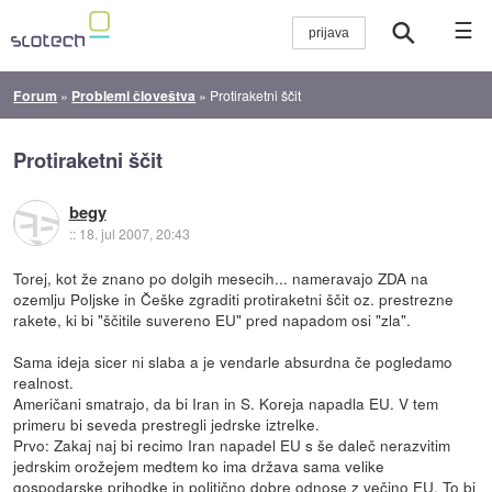
☰
Forum
»
Problemi človeštva
»
Protiraketni ščit
Protiraketni ščit
begy
::
18. jul 2007, 20:43
Torej, kot že znano po dolgih mesecih... nameravajo ZDA na
ozemlju Poljske in Češke zgraditi protiraketni ščit oz. prestrezne
rakete, ki bi "ščitile suvereno EU" pred napadom osi "zla".
Sama ideja sicer ni slaba a je vendarle absurdna če pogledamo
realnost.
Američani smatrajo, da bi Iran in S. Koreja napadla EU. V tem
primeru bi seveda prestregli jedrske iztrelke.
Prvo: Zakaj naj bi recimo Iran napadel EU s še daleč nerazvitim
jedrskim orožejem medtem ko ima država sama velike
gospodarske prihodke in politično dobre odnose z večino EU. To bi