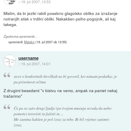
::
19. jul 2007, 13:53
Mislim, da bi jeziki rabili posebno glagolsko obliko za izražanje
notranjih stisk v trdilni obliki. Nakakšen psiho-pogojnik, ali kaj
takega.
Zgodovina sprememb…
spremenil:
Matako
(
19. jul 2007 ob 13:55
)
username
::
19. jul 2007, 14:01
sicer o konkretnih številkah ne bi govoril, ker nimam podatka; je
pa prisotnost očitna
Z drugimi besedami "v bistvu ne vemo, ampak na pamet nekaj
tračarimo"
Če pa so zato drugi ljudje (po tvojem mnenju seveda da nebo
pomote) teroristi in fašisti in ...
Me zanima kakšen je pol izraz za tebe. Bi bil vrjetno zanimiv
izraz.