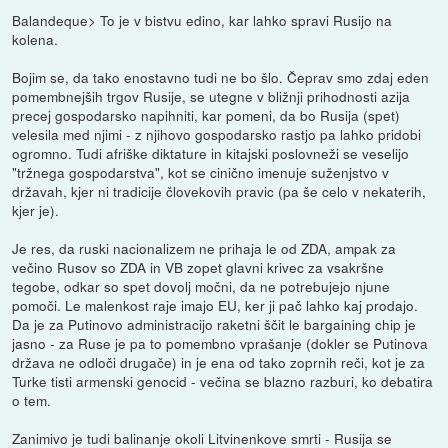
Balandeque> To je v bistvu edino, kar lahko spravi Rusijo na
kolena.
Bojim se, da tako enostavno tudi ne bo šlo. Čeprav smo zdaj eden
pomembnejših trgov Rusije, se utegne v bližnji prihodnosti azija
precej gospodarsko napihniti, kar pomeni, da bo Rusija (spet)
velesila med njimi - z njihovo gospodarsko rastjo pa lahko pridobi
ogromno. Tudi afriške diktature in kitajski poslovneži se veselijo
"tržnega gospodarstva", kot se cinično imenuje suženjstvo v
državah, kjer ni tradicije človekovih pravic (pa še celo v nekaterih,
kjer je).
Je res, da ruski nacionalizem ne prihaja le od ZDA, ampak za
večino Rusov so ZDA in VB zopet glavni krivec za vsakršne
tegobe, odkar so spet dovolj močni, da ne potrebujejo njune
pomoči. Le malenkost raje imajo EU, ker ji pač lahko kaj prodajo.
Da je za Putinovo administracijo raketni ščit le bargaining chip je
jasno - za Ruse je pa to pomembno vprašanje (dokler se Putinova
država ne odloči drugače) in je ena od tako zoprnih reči, kot je za
Turke tisti armenski genocid - večina se blazno razburi, ko debatira
o tem.
Zanimivo je tudi balinanje okoli Litvinenkove smrti - Rusija se