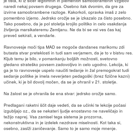
je tista, ki iz sicer legitimnih in plemenitih samoobrambnih vzgibov
naredi nekaj povsem drugega. Osebno itak dvomim, da gre za
izvirne samoobrambene razloge. Kakorkoli, opravka imaš z zelo
pomembno izjemo. Jedrsko orožje se je izkazalo za čisto posebno.
Tako posebno, da je pol stoletja krojilo politiko in celo vsakdanja
življenja marsikateremu Zemljanu. Ne da bi se vsi ves čas kaj
preveč sekirali, a vendarle.
Ravnovesje moči tipa MAD se mogoče dandanes marikomu zdi
butasta stvar preteklosti in tudi sam verjamem, da je to v bistvu res.
Kljub temu je bilo, v pomankanju boljših možnosti, svetovno
gledano strateško povsem zadovoljivo in celo ugodno. Lekcija, ki
ga je to ravnovesje uspelo naučiti tedanje in žal premogokrat tudi
sedanje politike je imela neverjeten pedagoški (brez fizične kazni)
učinek, ki je bil dovolj močen, da se je ohranil v 21. stoletje.
Na žalost se je ohranila še ena stvar: jedrsko orožje samo.
Predlagani raketni ščit daje vedeti, da se učinki te lekcije počasi
izgubljajo oz., da se nekateri ljudje enostavno ne naveličajo in
težijo naprej. Vsa zamisel tega sistema je prozorna,
nekonstruktivna in je izdelek nezdrave miselnosti. Kot taka si,
osebno, zaslži zaničevanje. Samo to je samo moje mnenje.