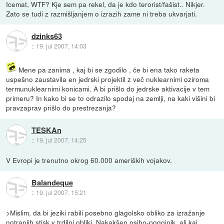
Icemat, WTF? Kje sem pa rekel, da je kdo terorist/fašist.. Nikjer.
Zato se tudi z razmišljanjem o izrazih zame ni treba ukvarjati.
dzinks63
::
19. jul 2007, 14:03
Mene pa zanima , kaj bi se zgodilo , če bi ena tako raketa
uspešno zaustavila en jedrski projektil z več nuklearnimi oziroma
termunuklearnimi konicami. A bi prišlo do jedrske aktivacije v tem
primeru? In kako bi se to odrazilo spodaj na zemlji, na kaki višini bi
pravzaprav prišlo do prestrezanja?
TESKAn
::
19. jul 2007, 14:25
V Evropi je trenutno okrog 60.000 ameriških vojakov.
Balandeque
::
19. jul 2007, 15:21
>Mislim, da bi jeziki rabili posebno glagolsko obliko za izražanje
notranjih stisk v trdilni obliki. Nakakšen psiho-pogojnik, ali kaj