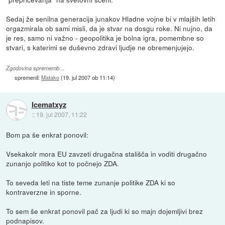
Sedaj že senilna generacija junakov Hladne vojne bi v mlajših letih
orgazmirala ob sami misli, da je stvar na dosgu roke. Ni nujno, da
je res, samo ni važno - geopolitika je bolna igra, pomembne so
stvari, s katerimi se duševno zdravi ljudje ne obremenjujejo.
Zgodovina sprememb…
spremenil:
Matako
(
19. jul 2007 ob 11:14
)
Icematxyz
::
19. jul 2007, 11:22
Bom pa še enkrat ponovil:
Vsekakolr mora EU zavzeti drugačna stališča in voditi drugačno
zunanjo politiko kot to počnejo ZDA.
To seveda leti na tiste teme zunanje politike ZDA ki so
kontraverzne in sporne.
To sem še enkrat ponovil pač za ljudi ki so majn dojemljivi brez
podnapisov.