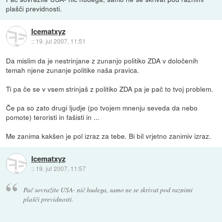
plašči previdnosti.
Icematxyz
::
19. jul 2007, 11:51
Da mislim da je nestrinjane z zunanjo politiko ZDA v določenih
temah njene zunanje politike naša pravica.
Ti pa če se v vsem strinjaš z politiko ZDA pa je pač to tvoj problem.
Če pa so zato drugi ljudje (po tvojem mnenju seveda da nebo
pomote) teroristi in fašisti in ...
Me zanima kakšen je pol izraz za tebe. Bi bil vrjetno zanimiv izraz.
Icematxyz
::
19. jul 2007, 11:57
Pač sovražite USA- nič hudega, samo ne se skrivat pod raznimi
plašči previdnosti.