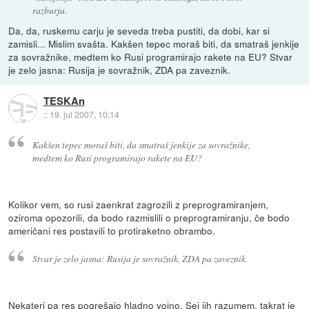
razburja.
Da, da, ruskemu carju je seveda treba pustiti, da dobi, kar si
zamisli... Mislim svašta. Kakšen tepec moraš biti, da smatraš jenkije
za sovražnike, medtem ko Rusi programirajo rakete na EU? Stvar
je zelo jasna: Rusija je sovražnik, ZDA pa zaveznik.
TESKAn
::
19. jul 2007, 10:14
Kakšen tepec moraš biti, da smatraš jenkije za sovražnike,
medtem ko Rusi programirajo rakete na EU?
Kolikor vem, so rusi zaenkrat zagrozili z preprogramiranjem,
oziroma opozorili, da bodo razmislili o preprogramiranju, če bodo
američani res postavili to protiraketno obrambo.
Stvar je zelo jasna: Rusija je sovražnik, ZDA pa zaveznik.
Nekateri pa res pogrešajo hladno vojno. Sej jih razumem, takrat je