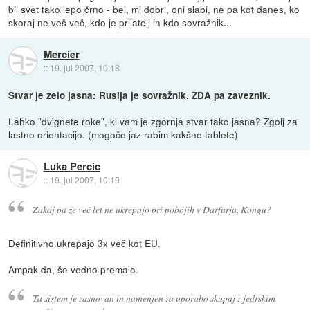
bil svet tako lepo črno - bel, mi dobri, oni slabi, ne pa kot danes, ko
skoraj ne veš več, kdo je prijatelj in kdo sovražnik...
Mercier
::
19. jul 2007, 10:18
Stvar je zelo jasna: Rusija je sovražnik, ZDA pa zaveznik.
Lahko "dvignete roke", ki vam je zgornja stvar tako jasna? Zgolj za
lastno orientacijo. (mogoče jaz rabim kakšne tablete)
Luka Percic
::
19. jul 2007, 10:19
Zakaj pa že več let ne ukrepajo pri pobojih v Darfurju, Kongu?
Definitivno ukrepajo 3x več kot EU.
Ampak da, še vedno premalo.
Ta sistem je zasnovan in namenjen za uporabo skupaj z jedrskim