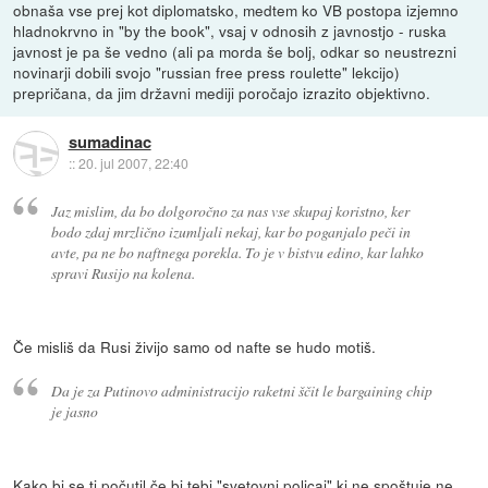
obnaša vse prej kot diplomatsko, medtem ko VB postopa izjemno
hladnokrvno in "by the book", vsaj v odnosih z javnostjo - ruska
javnost je pa še vedno (ali pa morda še bolj, odkar so neustrezni
novinarji dobili svojo "russian free press roulette" lekcijo)
prepričana, da jim državni mediji poročajo izrazito objektivno.
sumadinac
::
20. jul 2007, 22:40
Jaz mislim, da bo dolgoročno za nas vse skupaj koristno, ker
bodo zdaj mrzlično izumljali nekaj, kar bo poganjalo peči in
avte, pa ne bo naftnega porekla. To je v bistvu edino, kar lahko
spravi Rusijo na kolena.
Če misliš da Rusi živijo samo od nafte se hudo motiš.
Da je za Putinovo administracijo raketni ščit le bargaining chip
je jasno
Kako bi se ti počutil če bi tebi "svetovni policaj" ki ne spoštuje ne