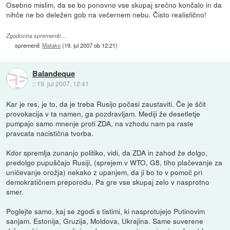
Osebno mislim, da se bo ponovno vse skupaj srečno končalo in da
nihče ne bo deležen gob na večernem nebu. Čisto realistično!
Zgodovina sprememb…
spremenil:
Matako
(
19. jul 2007 ob 12:21
)
Balandeque
::
19. jul 2007, 12:41
Kar je res, je to, da je treba Rusijo počasi zaustaviti. Če je ščit
provokacija v ta namen, ga pozdravljam. Mediji že desetletje
pumpajo samo mnenje proti ZDA, na vzhodu nam pa raste
pravcata nacistična tvorba.
Kdor spremlja zunanjo politiko, vidi, da ZDA in zahod že dolgo,
predolgo pupuščajo Rusiji, (sprejem v WTO, G8, tiho plačevanje za
uničevanje orožja) nekako z upanjem, da ji bo to v pomoč pri
demokratičnem preporodu. Pa gre vse skupaj zelo v nasprotno
smer.
Poglejte samo, kaj se zgodi s tistimi, ki nasprotujejo Putinovim
sanjam. Estonija, Gruzija, Moldova, Ukrajina. Same suverene