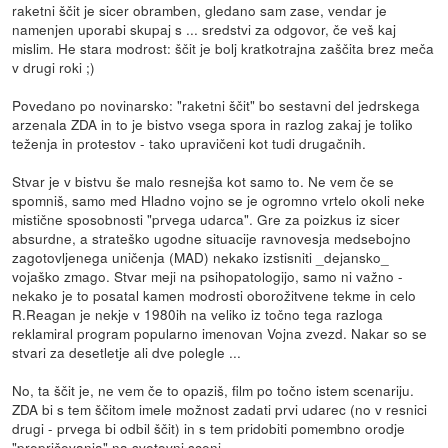
raketni ščit je sicer obramben, gledano sam zase, vendar je
namenjen uporabi skupaj s ... sredstvi za odgovor, če veš kaj
mislim. He stara modrost: ščit je bolj kratkotrajna zaščita brez meča
v drugi roki ;)
Povedano po novinarsko: "raketni ščit" bo sestavni del jedrskega
arzenala ZDA in to je bistvo vsega spora in razlog zakaj je toliko
teženja in protestov - tako upravičeni kot tudi drugačnih.
Stvar je v bistvu še malo resnejša kot samo to. Ne vem če se
spomniš, samo med Hladno vojno se je ogromno vrtelo okoli neke
mistične sposobnosti "prvega udarca". Gre za poizkus iz sicer
absurdne, a strateško ugodne situacije ravnovesja medsebojno
zagotovljenega uničenja (MAD) nekako izstisniti _dejansko_
vojaško zmago. Stvar meji na psihopatologijo, samo ni važno -
nekako je to posatal kamen modrosti oborožitvene tekme in celo
R.Reagan je nekje v 1980ih na veliko iz točno tega razloga
reklamiral program popularno imenovan Vojna zvezd. Nakar so se
stvari za desetletje ali dve polegle ...
No, ta ščit je, ne vem če to opaziš, film po točno istem scenariju.
ZDA bi s tem ščitom imele možnost zadati prvi udarec (no v resnici
drugi - prvega bi odbil ščit) in s tem pridobiti pomembno orodje
"prepričevanja" na svetovni sceni.