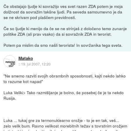
Če obstajajo ljudje ki sovražijo ves svet razen ZDA potem je moja
dolžnost da sovražim takšne ljudi. Pa seveda samoumevno je da
se ne skrivam pod plaščem previdnosti.
Če so ljudje ki menijo da če se ne strinjaš z določeno temo zunanje
politike ZDA (ali prav vsako) da si sovražnik ZDA in terorist.
Potem pa mislim da smo našli terorista! In sovržanika tega sveta.
Matako
::
19. jul 2007, 12:20
"Ne smemo razviti svojih obrambnih sposobnosti, kajti nekdo lahko
to razume kot napad"
Luka Veliki> Tako razmišljanje je bolno, še posebej če je ta nekdo
Rusija.
Luka ... tukaj gre za termonuklearno orožje - to je en tak, veš...
zelo velik bum. Ravno velikost morebitnih težav s tovrstnim orožjem