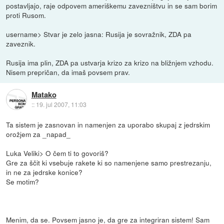
postavljajo, raje odpovem ameriškemu zavezništvu in se sam borim
proti Rusom.
username> Stvar je zelo jasna: Rusija je sovražnik, ZDA pa
zaveznik.
Rusija ima plin, ZDA pa ustvarja krizo za krizo na bližnjem vzhodu.
Nisem prepričan, da imaš povsem prav.
Matako
::
19. jul 2007, 11:03
Ta sistem je zasnovan in namenjen za uporabo skupaj z jedrskim
orožjem za _napad_
Luka Veliki> O čem ti to govoriš?
Gre za ščit ki vsebuje rakete ki so namenjene samo prestrezanju,
in ne za jedrske konice?
Se motim?
Menim, da se. Povsem jasno je, da gre za integriran sistem! Sam