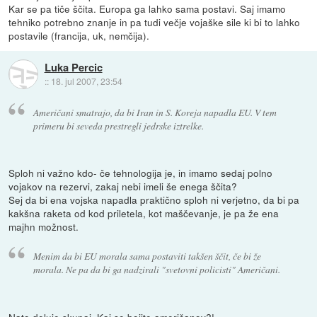
Kar se pa tiče ščita. Europa ga lahko sama postavi. Saj imamo
tehniko potrebno znanje in pa tudi večje vojaške sile ki bi to lahko
postavile (francija, uk, nemčija).
Luka Percic
::
18. jul 2007, 23:54
Američani smatrajo, da bi Iran in S. Koreja napadla EU. V tem
primeru bi seveda prestregli jedrske iztrelke.
Sploh ni važno kdo- če tehnologija je, in imamo sedaj polno
vojakov na rezervi, zakaj nebi imeli še enega ščita?
Sej da bi ena vojska napadla praktično sploh ni verjetno, da bi pa
kakšna raketa od kod priletela, kot maščevanje, je pa že ena
majhn možnost.
Menim da bi EU morala sama postaviti takšen ščit, če bi že
morala. Ne pa da bi ga nadzirali "svetovni policisti" Američani.