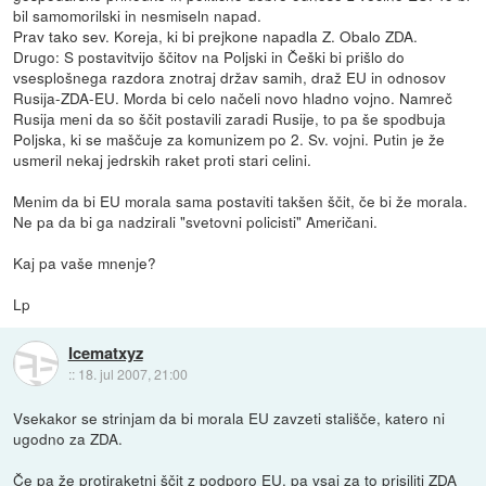
bil samomorilski in nesmiseln napad.
Prav tako sev. Koreja, ki bi prejkone napadla Z. Obalo ZDA.
Drugo: S postavitvijo ščitov na Poljski in Češki bi prišlo do
vsesplošnega razdora znotraj držav samih, draž EU in odnosov
Rusija-ZDA-EU. Morda bi celo načeli novo hladno vojno. Namreč
Rusija meni da so ščit postavili zaradi Rusije, to pa še spodbuja
Poljska, ki se maščuje za komunizem po 2. Sv. vojni. Putin je že
usmeril nekaj jedrskih raket proti stari celini.
Menim da bi EU morala sama postaviti takšen ščit, če bi že morala.
Ne pa da bi ga nadzirali "svetovni policisti" Američani.
Kaj pa vaše mnenje?
Lp
Icematxyz
::
18. jul 2007, 21:00
Vsekakor se strinjam da bi morala EU zavzeti stališče, katero ni
ugodno za ZDA.
Če pa že protiraketni ščit z podporo EU, pa vsaj za to prisiliti ZDA