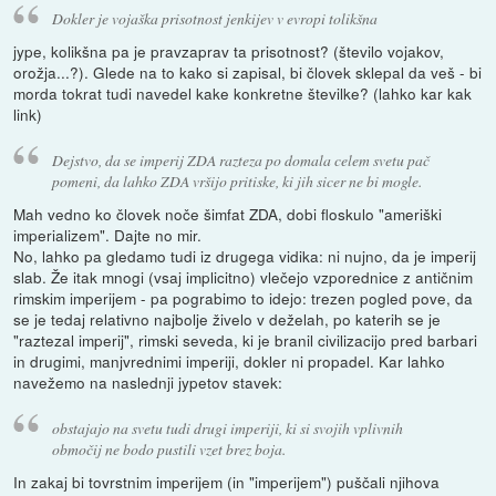
Dokler je vojaška prisotnost jenkijev v evropi tolikšna
jype, kolikšna pa je pravzaprav ta prisotnost? (število vojakov,
orožja...?). Glede na to kako si zapisal, bi človek sklepal da veš - bi
morda tokrat tudi navedel kake konkretne številke? (lahko kar kak
link)
Dejstvo, da se imperij ZDA razteza po domala celem svetu pač
pomeni, da lahko ZDA vršijo pritiske, ki jih sicer ne bi mogle.
Mah vedno ko človek noče šimfat ZDA, dobi floskulo "ameriški
imperializem". Dajte no mir.
No, lahko pa gledamo tudi iz drugega vidika: ni nujno, da je imperij
slab. Že itak mnogi (vsaj implicitno) vlečejo vzporednice z antičnim
rimskim imperijem - pa pograbimo to idejo: trezen pogled pove, da
se je tedaj relativno najbolje živelo v deželah, po katerih se je
"raztezal imperij", rimski seveda, ki je branil civilizacijo pred barbari
in drugimi, manjvrednimi imperiji, dokler ni propadel. Kar lahko
navežemo na naslednji jypetov stavek:
obstajajo na svetu tudi drugi imperiji, ki si svojih vplivnih
območij ne bodo pustili vzet brez boja.
In zakaj bi tovrstnim imperijem (in "imperijem") puščali njihova