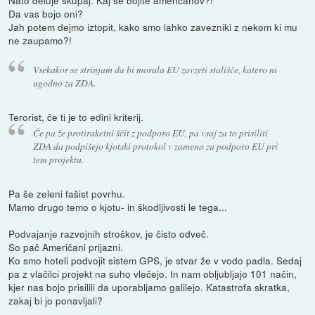
Nato deluje skupaj. Kaj se bojite američanov?!
Da vas bojo oni?
Jah potem dejmo iztopit, kako smo lahko zavezniki z nekom ki mu
ne zaupamo?!
Vsekakor se strinjam da bi morala EU zavzeti stališče, katero ni
ugodno za ZDA.
Terorist, če ti je to edini kriterij.
Če pa že protiraketni ščit z podporo EU, pa vsaj za to prisiliti
ZDA da podpišejo kjotski protokol v zameno za podporo EU pri
tem projektu.
Pa še zeleni fašist povrhu.
Mamo drugo temo o kjotu- in škodljivosti le tega...
Podvajanje razvojnih stroškov, je čisto odveč.
So pač Američani prijazni.
Ko smo hoteli podvojit sistem GPS, je stvar že v vodo padla. Sedaj
pa z vlačilci projekt na suho vlečejo. In nam obljubljajo 101 način,
kjer nas bojo prisilili da uporabljamo galilejo. Katastrofa skratka,
zakaj bi jo ponavljali?