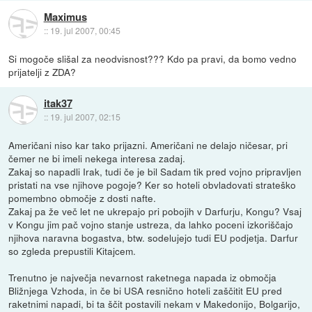
Maximus
::
19. jul 2007, 00:45
Si mogoče slišal za neodvisnost??? Kdo pa pravi, da bomo vedno
prijatelji z ZDA?
itak37
::
19. jul 2007, 02:15
Američani niso kar tako prijazni. Američani ne delajo ničesar, pri
čemer ne bi imeli nekega interesa zadaj.
Zakaj so napadli Irak, tudi če je bil Sadam tik pred vojno pripravljen
pristati na vse njihove pogoje? Ker so hoteli obvladovati strateško
pomembno območje z dosti nafte.
Zakaj pa že več let ne ukrepajo pri pobojih v Darfurju, Kongu? Vsaj
v Kongu jim pač vojno stanje ustreza, da lahko poceni izkoriščajo
njihova naravna bogastva, btw. sodelujejo tudi EU podjetja. Darfur
so zgleda prepustili Kitajcem.
Trenutno je največja nevarnost raketnega napada iz območja
Bližnjega Vzhoda, in če bi USA resnično hoteli zaščitit EU pred
raketnimi napadi, bi ta ščit postavili nekam v Makedonijo, Bolgarijo,