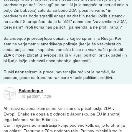
predvsem po naši "zaslugi" po poti, ki jo je mogoče primerjati celo s
potjo Zimbabveja) zato da se bodo ZDA "počutile varno" in
predvsem da bodo zgradili enega najdražjih nedelujočih sistemov
na svetu? Si prepričan, da je ta "ščit" namenjen "zaveznikom ZDA",
torej nam? Proti komu nas pa ščiti (pa menda ja ne proti Iranu)?
Balandeque je precej lepo opisal, v kaj se spreminja Rusija. Ker
sam ne verjamem v ameriškega policaja (ker je še vsakokrat do
sedaj bolj ali manj kapitalno zamočil) bi se na vsak način potrudil
ZDA čimprej zbrcat iz evrope, da bi v Rusiji politični pritisk padel (in
bi ljudje lažje zahtevali novo obdobje glasnosti).
Ruski neonacizem je precej nevarnejša reč kot je nemški, še
posebej glede na trenutne razmere v ruski politični ureditvi.
Balandeque
::
19. jul 2007, 17:29
Ah, ruski nacionalizem se ne krmi samo s prisotnostjo ZDA v
Evropi. Enako se dogaja z odnosi z Japonsko, pa EU in znotraj
tega ločeno z Veliko Britanijo.
Car in njegova administracija kurijo pod več kotli, saj jo to ohranja
na oblasti. Trenutno s 70% podporo raje. Putinov miselni krog je