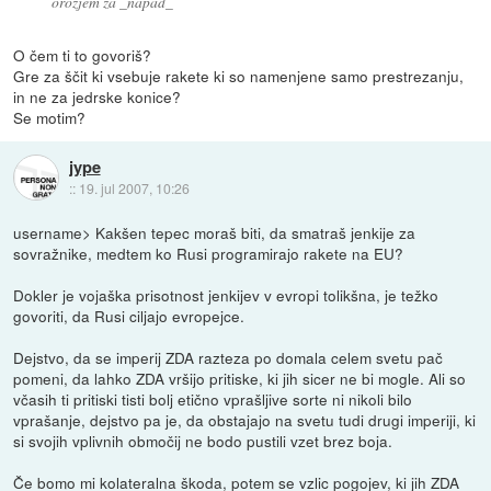
orožjem za _napad_
O čem ti to govoriš?
Gre za ščit ki vsebuje rakete ki so namenjene samo prestrezanju,
in ne za jedrske konice?
Se motim?
jype
::
19. jul 2007, 10:26
username> Kakšen tepec moraš biti, da smatraš jenkije za
sovražnike, medtem ko Rusi programirajo rakete na EU?
Dokler je vojaška prisotnost jenkijev v evropi tolikšna, je težko
govoriti, da Rusi ciljajo evropejce.
Dejstvo, da se imperij ZDA razteza po domala celem svetu pač
pomeni, da lahko ZDA vršijo pritiske, ki jih sicer ne bi mogle. Ali so
včasih ti pritiski tisti bolj etično vprašljive sorte ni nikoli bilo
vprašanje, dejstvo pa je, da obstajajo na svetu tudi drugi imperiji, ki
si svojih vplivnih območij ne bodo pustili vzet brez boja.
Če bomo mi kolateralna škoda, potem se vzlic pogojev, ki jih ZDA