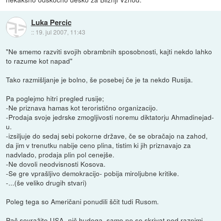
Luka Percic
::
19. jul 2007, 11:43
"Ne smemo razviti svojih obrambnih sposobnosti, kajti nekdo lahko
to razume kot napad"
Tako razmišljanje je bolno, še posebej če je ta nekdo Rusija.
Pa poglejmo hitri pregled rusije;
-Ne priznava hamas kot teroristično organizacijo.
-Prodaja svoje jedrske zmogljivosti noremu diktatorju Ahmadinejad-
u.
-izsiljuje do sedaj sebi pokorne države, če se obračajo na zahod,
da jim v trenutku nabije ceno plina, tistim ki jih priznavajo za
nadvlado, prodaja plin pol cenejše.
-Ne dovoli neodvisnosti Kosova.
-Se gre vprašljivo demokracijo- pobija miroljubne kritike.
-...(še veliko drugih stvari)
Poleg tega so Američani ponudili ščit tudi Rusom.
Pač sovražite USA- nič hudega, samo ne se skrivat pod raznimi