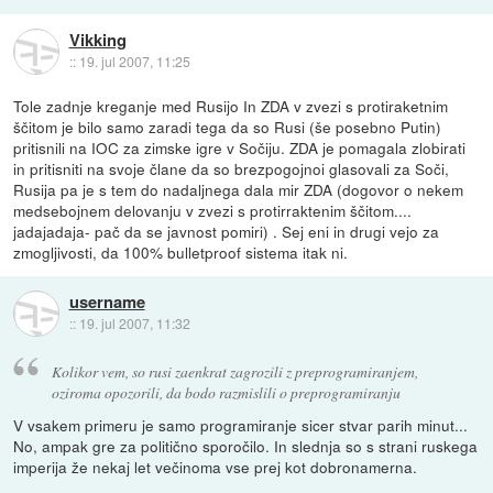
Vikking
::
19. jul 2007, 11:25
Tole zadnje kreganje med Rusijo In ZDA v zvezi s protiraketnim
ščitom je bilo samo zaradi tega da so Rusi (še posebno Putin)
pritisnili na IOC za zimske igre v Sočiju. ZDA je pomagala zlobirati
in pritisniti na svoje člane da so brezpogojnoi glasovali za Soči,
Rusija pa je s tem do nadaljnega dala mir ZDA (dogovor o nekem
medsebojnem delovanju v zvezi s protirraktenim ščitom....
jadajadaja- pač da se javnost pomiri) . Sej eni in drugi vejo za
zmogljivosti, da 100% bulletproof sistema itak ni.
username
::
19. jul 2007, 11:32
Kolikor vem, so rusi zaenkrat zagrozili z preprogramiranjem,
oziroma opozorili, da bodo razmislili o preprogramiranju
V vsakem primeru je samo programiranje sicer stvar parih minut...
No, ampak gre za politično sporočilo. In slednja so s strani ruskega
imperija že nekaj let večinoma vse prej kot dobronamerna.