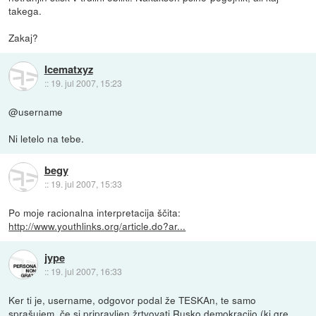
takega.
Zakaj?
Icematxyz
::
19. jul 2007, 15:23
@username
Ni letelo na tebe.
begy
::
19. jul 2007, 15:33
Po moje racionalna interpretacija ščita:
http://www.youthlinks.org/article.do?ar...
jype
::
19. jul 2007, 16:33
Ker ti je, username, odgovor podal že TESKAn, te samo
sprašujem, če si pripravljen žrtvovati Rusko demokracijo (ki gre