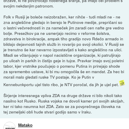
države, ki ne povzročajo nobenega sranja, pa imajo cel problem s
svojim nekdanjim patronom.
Folk v Rusiji je boleče neizobražen, ker nihče - tudi mladi ne - ne
zna angleščine gledajo in berejo le Putinove medije, prepričani so
o lastni večvrednosti in za nameček jim zaradi cen nafte gre vedno
bolje. Presežkov pa ne usmerjajo recimo v reforme šolstva,
zdravstva in birokracije, ampak tiho gradijo novo Rdečo armado in
bildajo dejavnosti tajnih služb in rovarijo po svoji okolici. V Rusiji se
je trenutno še kar nevarno izpostavljati s kako angleščino na ulici.
Mladi se včlanjujejo v napol nacistične organizacije, ki patruljirajo
po ulicah in parkih in čistijo geje in tujce. Pravkar imajo svoj poletni
tabor, kjer vrstnike poučujejo o pomenu Putina in prirejajo shode
za spremembo ustave, ki bi mu omogočila še en mandat. Za hec bi
morali malo gledati ruske TV postaje. Ko je Putin v
Kennebunkportu ujel tisto ribo, je NTV poročal, da jih je ujel pet.
Širjenje interesnega vpliva ZDA na druge države ni bilo nikoli tako
nasilno kot Rusko. Ruska vojska ne dovoli kamer pri svojih akcijah,
ker ni tako neumna kot ZDA. Zato se za povprečnega človeka na
tej zemeljski obli hude stvari godijo samo v Iraku.
Matako