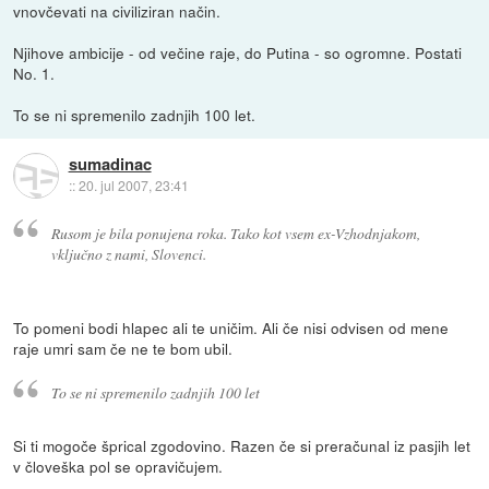
vnovčevati na civiliziran način.
Njihove ambicije - od večine raje, do Putina - so ogromne. Postati
No. 1.
To se ni spremenilo zadnjih 100 let.
sumadinac
::
20. jul 2007, 23:41
Rusom je bila ponujena roka. Tako kot vsem ex-Vzhodnjakom,
vključno z nami, Slovenci.
To pomeni bodi hlapec ali te uničim. Ali če nisi odvisen od mene
raje umri sam če ne te bom ubil.
To se ni spremenilo zadnjih 100 let
Si ti mogoče šprical zgodovino. Razen če si preračunal iz pasjih let
v človeška pol se opravičujem.