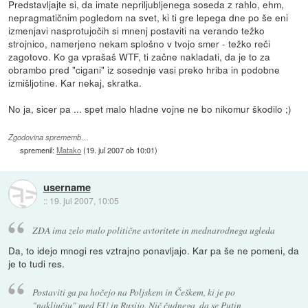
Predstavljajte si, da imate nepriljubljenega soseda z rahlo, ehm,
nepragmatičnim pogledom na svet, ki ti gre lepega dne po še eni
izmenjavi nasprotujočih si mnenj postaviti na verando težko
strojnico, namerjeno nekam splošno v tvojo smer - težko reči
zagotovo. Ko ga vprašaš WTF, ti začne nakladati, da je to za
obrambo pred "cigani" iz sosednje vasi preko hriba in podobne
izmišljotine. Kar nekaj, skratka.
No ja, sicer pa ... spet malo hladne vojne ne bo nikomur škodilo ;)
Zgodovina sprememb…
spremenil:
Matako
(
19. jul 2007 ob 10:01
)
username
::
19. jul 2007, 10:05
ZDA ima zelo malo politične avtoritete in mednarodnega ugleda
Da, to idejo mnogi res vztrajno ponavljajo. Kar pa še ne pomeni, da
je to tudi res.
Postaviti ga pa hočejo na Poljskem in Češkem, ki je po
"naključju" med EU in Rusijo. Nič čudnega, da se Putin