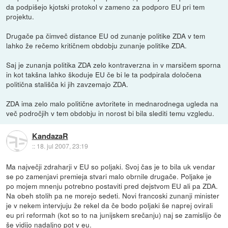
da podpišejo kjotski protokol v zameno za podporo EU pri tem
projektu.
Drugače pa čimveč distance EU od zunanje politike ZDA v tem
lahko že rečemo kritičnem obdobju zunanje politike ZDA.
Saj je zunanja politika ZDA zelo kontraverzna in v marsičem sporna
in kot takšna lahko škoduje EU če bi le ta podpirala določena
politična stališča ki jih zavzemajo ZDA.
ZDA ima zelo malo politične avtoritete in mednarodnega ugleda na
več področjih v tem obdobju in norost bi bila slediti temu vzgledu.
KandazaR
::
18. jul 2007, 23:19
Ma največji zdraharji v EU so poljaki. Svoj čas je to bila uk vendar
se po zamenjavi premieja stvari malo obrnile drugače. Poljake je
po mojem mnenju potrebno postaviti pred dejstvom EU ali pa ZDA.
Na obeh stolih pa ne morejo sedeti. Novi francoski zunanji minister
je v nekem intervjuju že rekel da če bodo poljaki še naprej ovirali
eu pri reformah (kot so to na junijskem srečanju) naj se zamislijo če
še vidijo nadaljno pot v eu.