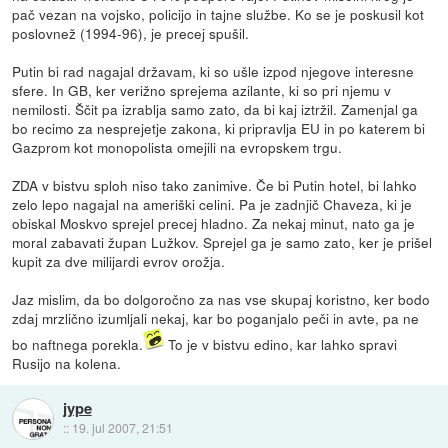
pač vezan na vojsko, policijo in tajne službe. Ko se je poskusil kot
poslovnež (1994-96), je precej spušil.
Putin bi rad nagajal državam, ki so ušle izpod njegove interesne
sfere. In GB, ker verižno sprejema azilante, ki so pri njemu v
nemilosti. Ščit pa izrablja samo zato, da bi kaj iztržil. Zamenjal ga
bo recimo za nesprejetje zakona, ki pripravlja EU in po katerem bi
Gazprom kot monopolista omejili na evropskem trgu.
ZDA v bistvu sploh niso tako zanimive. Če bi Putin hotel, bi lahko
zelo lepo nagajal na ameriški celini. Pa je zadnjič Chaveza, ki je
obiskal Moskvo sprejel precej hladno. Za nekaj minut, nato ga je
moral zabavati župan Lužkov. Sprejel ga je samo zato, ker je prišel
kupit za dve milijardi evrov orožja.
Jaz mislim, da bo dolgoročno za nas vse skupaj koristno, ker bodo
zdaj mrzlično izumljali nekaj, kar bo poganjalo peči in avte, pa ne
bo naftnega porekla.
To je v bistvu edino, kar lahko spravi
Rusijo na kolena.
jype
::
19. jul 2007, 21:51