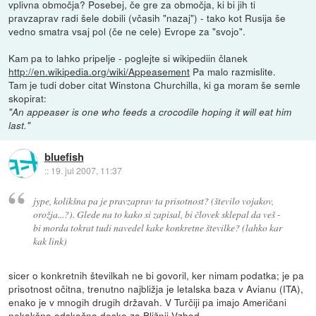
vplivna območja? Posebej, če gre za območja, ki bi jih ti
pravzaprav radi šele dobili (včasih "nazaj") - tako kot Rusija še
vedno smatra vsaj pol (če ne cele) Evrope za "svojo".
Kam pa to lahko pripelje - poglejte si wikipediin članek
http://en.wikipedia.org/wiki/Appeasement
Pa malo razmislite.
Tam je tudi dober citat Winstona Churchilla, ki ga moram še semle
skopirat:
"An appeaser is one who feeds a crocodile hoping it will eat him
last."
bluefish
::
19. jul 2007, 11:37
jype, kolikšna pa je pravzaprav ta prisotnost? (število vojakov,
orožja...?). Glede na to kako si zapisal, bi človek sklepal da veš -
bi morda tokrat tudi navedel kake konkretne številke? (lahko kar
kak link)
sicer o konkretnih številkah ne bi govoril, ker nimam podatka; je pa
prisotnost očitna, trenutno najbližja je letalska baza v Avianu (ITA),
enako je v mnogih drugih državah. V Turčiji pa imajo Američani
nekakšno odskočno desko za Bližnji Vzhod.