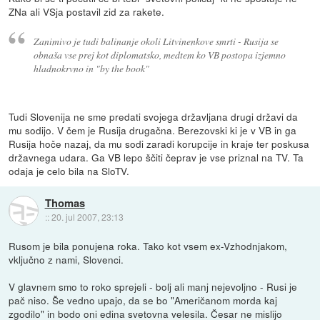
ZNa ali VSja postavil zid za rakete.
Zanimivo je tudi balinanje okoli Litvinenkove smrti - Rusija se
obnaša vse prej kot diplomatsko, medtem ko VB postopa izjemno
hladnokrvno in "by the book"
Tudi Slovenija ne sme predati svojega državljana drugi državi da
mu sodijo. V čem je Rusija drugačna. Berezovski ki je v VB in ga
Rusija hoče nazaj, da mu sodi zaradi korupcije in kraje ter poskusa
državnega udara. Ga VB lepo ščiti čeprav je vse priznal na TV. Ta
odaja je celo bila na SloTV.
Thomas
::
20. jul 2007, 23:13
Rusom je bila ponujena roka. Tako kot vsem ex-Vzhodnjakom,
vključno z nami, Slovenci.
V glavnem smo to roko sprejeli - bolj ali manj nejevoljno - Rusi je
pač niso. Še vedno upajo, da se bo "Američanom morda kaj
zgodilo" in bodo oni edina svetovna velesila. Česar ne mislijo