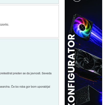
ozorilo.
 pretestirat preden se da javnosti. Seveda
o searcha. Če bo roba gor bom uporabljal