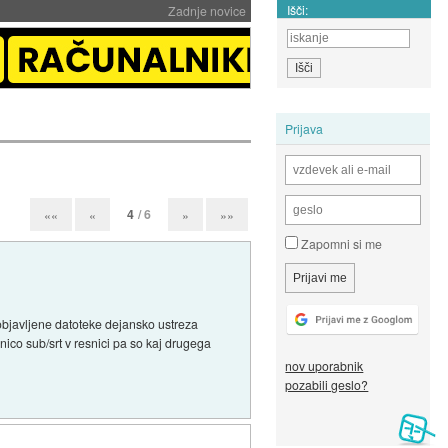
Išči:
Zadnje novice
Prijava
4
/ 6
««
«
»
»»
Zapomni si me
objavljene datoteke dejansko ustreza
ico sub/srt v resnici pa so kaj drugega
nov uporabnik
pozabili geslo?