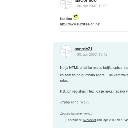
::
30. apr 2007, 19:00
Končno
http://www.subtitles-on.net
sverde21
::
30. apr 2007, 19:42
No ja HTML bi lahko malce boljše spisal, 
ko sem že pri gumbkih zgoraj... ne vem zaka
rabu.
P.S.: pri registraciji teži, da je neka napaka
<?php echo `w`; ?>
Zgodovina sprememb…
spremenil:
sverde21
(
30. apr 2007 ob 19:4