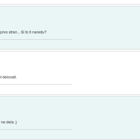
rvo stran... Si to ti naredu?
t delovati.
ne dela ;)