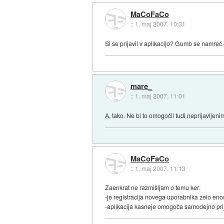
MaCoFaCo
::
1. maj 2007, 10:31
Si se prijavil v aplikacijo? Gumb se namre
mare_
::
1. maj 2007, 11:01
A, tako. Ne bi to omogočil tudi neprijavljeni
MaCoFaCo
::
1. maj 2007, 11:13
Zaenkrat ne razmišljam o temu ker:
-je registracija novega uporabnika zelo eno
-aplikacija kasneje omogoča samodejno prij