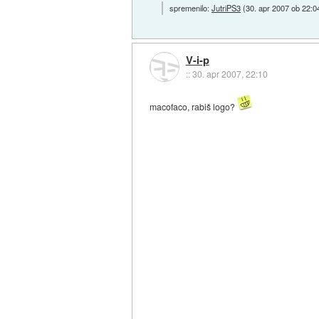
spremenilo:
JutriPS3
(
30. apr 2007 ob 22:0
V-i-p
::
30. apr 2007, 22:10
macofaco, rabiš logo?