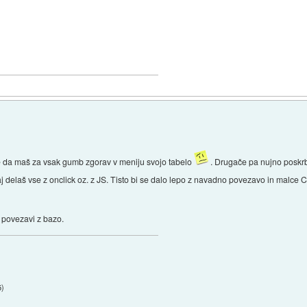
ne da maš za vsak gumb zgorav v meniju svojo tabelo
. Drugače pa nujno poskrbi
j delaš vse z onclick oz. z JS. Tisto bi se dalo lepo z navadno povezavo in malce C
 v povezavi z bazo.
5
)