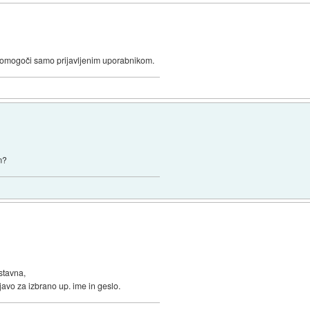
č omogoči samo prijavljenim uporabnikom.
m?
stavna,
avo za izbrano up. ime in geslo.