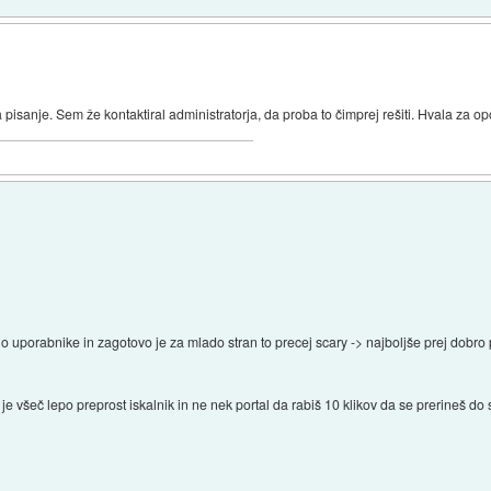
pisanje. Sem že kontaktiral administratorja, da proba to čimprej rešiti. Hvala za op
ajo uporabnike in zagotovo je za mlado stran to precej scary -> najboljše prej dobro
je všeč lepo preprost iskalnik in ne nek portal da rabiš 10 klikov da se prerineš d