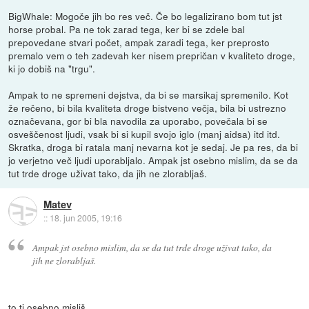
BigWhale: Mogoče jih bo res več. Če bo legalizirano bom tut jst
horse probal. Pa ne tok zarad tega, ker bi se zdele bal
prepovedane stvari počet, ampak zaradi tega, ker preprosto
premalo vem o teh zadevah ker nisem prepričan v kvaliteto droge,
ki jo dobiš na "trgu".
Ampak to ne spremeni dejstva, da bi se marsikaj spremenilo. Kot
že rečeno, bi bila kvaliteta droge bistveno večja, bila bi ustrezno
označevana, gor bi bla navodila za uporabo, povečala bi se
osveščenost ljudi, vsak bi si kupil svojo iglo (manj aidsa) itd itd.
Skratka, droga bi ratala manj nevarna kot je sedaj. Je pa res, da bi
jo verjetno več ljudi uporabljalo. Ampak jst osebno mislim, da se da
tut trde droge uživat tako, da jih ne zlorabljaš.
Matev
::
18. jun 2005, 19:16
Ampak jst osebno mislim, da se da tut trde droge uživat tako, da
jih ne zlorabljaš.
to ti osebno misliš