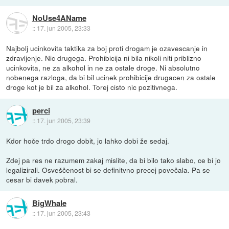
NoUse4AName
::
17. jun 2005, 23:33
Najbolj ucinkovita taktika za boj proti drogam je ozavescanje in
zdravljenje. Nic drugega. Prohibicija ni bila nikoli niti priblizno
ucinkovita, ne za alkohol in ne za ostale droge. Ni absolutno
nobenega razloga, da bi bil ucinek prohibicije drugacen za ostale
droge kot je bil za alkohol. Torej cisto nic pozitivnega.
perci
::
17. jun 2005, 23:39
Kdor hoče trdo drogo dobit, jo lahko dobi že sedaj.
Zdej pa res ne razumem zakaj mislite, da bi bilo tako slabo, ce bi jo
legalizirali. Osveščenost bi se definitvno precej povečala. Pa se
cesar bi davek pobral.
BigWhale
::
17. jun 2005, 23:43