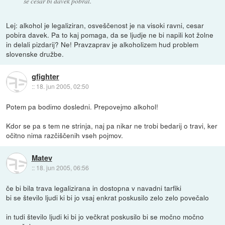
se cesar bi davek pobral.
Lej: alkohol je legaliziran, osveščenost je na visoki ravni, cesar
pobira davek. Pa to kaj pomaga, da se ljudje ne bi napili kot žolne
in delali pizdarij? Ne! Pravzaprav je alkoholizem hud problem
slovenske družbe.
gfighter
::
18. jun 2005, 02:50
Potem pa bodimo dosledni. Prepovejmo alkohol!
Kdor se pa s tem ne strinja, naj pa nikar ne trobi bedarij o travi, ker
očitno nima razčiščenih vseh pojmov.
Matev
::
18. jun 2005, 06:56
če bi bila trava legalizirana in dostopna v navadni tarfiki
bi se število ljudi ki bi jo vsaj enkrat poskusilo zelo zelo povečalo
in tudi število ljudi ki bi jo večkrat poskusilo bi se močno močno