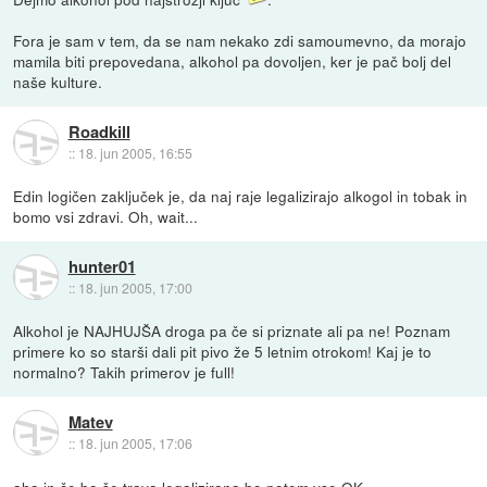
Fora je sam v tem, da se nam nekako zdi samoumevno, da morajo
mamila biti prepovedana, alkohol pa dovoljen, ker je pač bolj del
naše kulture.
Roadkill
::
18. jun 2005, 16:55
Edin logičen zaključek je, da naj raje legalizirajo alkogol in tobak in
bomo vsi zdravi. Oh, wait...
hunter01
::
18. jun 2005, 17:00
Alkohol je NAJHUJŠA droga pa če si priznate ali pa ne! Poznam
primere ko so starši dali pit pivo že 5 letnim otrokom! Kaj je to
normalno? Takih primerov je full!
Matev
::
18. jun 2005, 17:06
aha in če bo še trava legalizirana bo potem vse OK