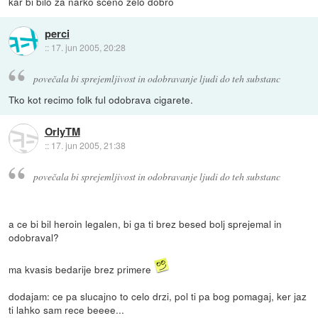
kar bi bilo za narko sceno zelo dobro
perci
::
17. jun 2005, 20:28
povečala bi sprejemljivost in odobravanje ljudi do teh substanc
Tko kot recimo folk ful odobrava cigarete.
OrlyTM
::
17. jun 2005, 21:38
povečala bi sprejemljivost in odobravanje ljudi do teh substanc
a ce bi bil heroin legalen, bi ga ti brez besed bolj sprejemal in
odobraval?
ma kvasis bedarije brez primere
dodajam: ce pa slucajno to celo drzi, pol ti pa bog pomagaj, ker jaz
ti lahko sam rece beeee...