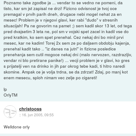
Poznamo take zgodbe ja ... vendar to se vedno ne pomeni, da
tisto, kar sm jst zapisal ne drzi! Fizicno odvisnost je tvoj oce
premagal v prvih parih dneh, drugace nebi mogel nehat za en
mesec! Problem je v njegovi glavi, ker rabi "dudo" v stresnih
situacijah! Pa ne govorim na pamet ;) sem kadil skor 13 let, od tega
pred dvajsetim 3 leta ne, pol sm v vojski spet zacel in kadil vse do
pred kratkim, ko sem spet prenehal. Cez nekaj dni bo minil prvi
mesec, kar ne kadim! Torej 2x sem ze po daljsem obdobju kajenja,
prenehal kadit tako .. "iz danes na jutri" in fizicne posledice
prenehanja sem cutil mogoce nekaj dni (malo nervozen, razdrazljiv,
vendar ni blo pretirane panike!) ... vecji problem je v glavi, ko gres
s prijatelji ven na drinko in jih par okrog tebe kadi, ti hitro naredi
skomine. Ampak ce je volja trdna, se da zdrzat! Zdaj, po manj kot
enem mesecu, sploh nimam vec zelje po cigareti!
lp
OrlyTM
christooss
::
16. jun 2005, 09:55
Welldone orly