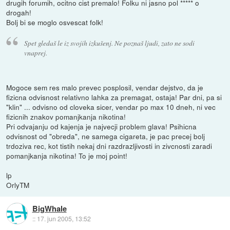
drugih forumih, ocitno cist premalo! Folku ni jasno pol ***** o
drogah!
Bolj bi se moglo osvescat folk!
Spet gledaš le iz svojih izkušenj. Ne poznaš ljudi, zato ne sodi
vnaprej.
Mogoce sem res malo prevec posplosil, vendar dejstvo, da je
fizicna odvisnost relativno lahka za premagat, ostaja! Par dni, pa si
"klin" ... odvisno od cloveka sicer, vendar po max 10 dneh, ni vec
fizicnih znakov pomanjkanja nikotina!
Pri odvajanju od kajenja je najvecji problem glava! Psihicna
odvisnost od "obreda", ne samega cigareta, je pac precej bolj
trdoziva rec, kot tistih nekaj dni razdrazljivosti in zivcnosti zaradi
pomanjkanja nikotina! To je moj point!
lp
OrlyTM
BigWhale
::
17. jun 2005, 13:52