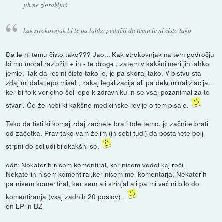
jih ne zlorabljaš.
kak strokovnjak bi te pa lahko podučil da temu le ni čisto tako
Da le ni temu čisto tako??? Jao... Kak strokovnjak na tem področju
bi mu moral razložiti + in - te droge , zatem v kakšni meri jih lahko
jemle. Tak da res ni čisto tako je, je pa skoraj tako. V bistvu sta
zdaj mi dala lepo misel , zakaj legalizacija ali pa dekriminaliziacija...
ker bi folk verjetno šel lepo k zdravniku in se vsaj pozanimal za te
stvari. Če že nebi ki kakšne medicinske revije o tem pisale.
Tako da tisti ki komaj zdaj začnete brati tole temo, jo začnite brati
od začetka. Prav tako vam želim (in sebi tudi) da postanete bolj
strpni do soljudi bilokakšni so.
edit: Nekaterih nisem komentiral, ker nisem vedel kaj reči .
Nekaterih nisem komentiral,ker nisem mel komentarja. Nekaterih
pa nisem komentiral, ker sem ali strinjal ali pa mi več ni bilo do
komentiranja (vsaj zadnih 20 postov) .
en LP in BZ