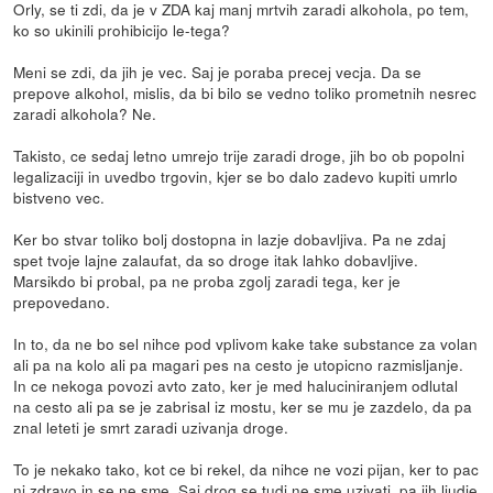
Orly, se ti zdi, da je v ZDA kaj manj mrtvih zaradi alkohola, po tem,
ko so ukinili prohibicijo le-tega?
Meni se zdi, da jih je vec. Saj je poraba precej vecja. Da se
prepove alkohol, mislis, da bi bilo se vedno toliko prometnih nesrec
zaradi alkohola? Ne.
Takisto, ce sedaj letno umrejo trije zaradi droge, jih bo ob popolni
legalizaciji in uvedbo trgovin, kjer se bo dalo zadevo kupiti umrlo
bistveno vec.
Ker bo stvar toliko bolj dostopna in lazje dobavljiva. Pa ne zdaj
spet tvoje lajne zalaufat, da so droge itak lahko dobavljive.
Marsikdo bi probal, pa ne proba zgolj zaradi tega, ker je
prepovedano.
In to, da ne bo sel nihce pod vplivom kake take substance za volan
ali pa na kolo ali pa magari pes na cesto je utopicno razmisljanje.
In ce nekoga povozi avto zato, ker je med haluciniranjem odlutal
na cesto ali pa se je zabrisal iz mostu, ker se mu je zazdelo, da pa
znal leteti je smrt zaradi uzivanja droge.
To je nekako tako, kot ce bi rekel, da nihce ne vozi pijan, ker to pac
ni zdravo in se ne sme. Saj drog se tudi ne sme uzivati, pa jih ljudje