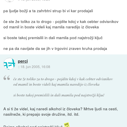
pa ljudje božji a ta zahrbtni strup bi vi kar prodajali
če ste že toliko za to drogo - pojdite kdoj v kak cebter odvisnikov
od mamil in boste videli kaj mamila naredijo iz človeka
si boste takoj premislili in dali mamila pod najstrožji ključ
ne pa da navijate da se jih v trgovini zraven kruha prodaja
perci
::
18. jun 2005, 16:08
če ste že toliko za to drogo - pojdite kdoj v kak cebter odvisnikov
od mamil in boste videli kaj mamila naredijo iz človeka
si boste takoj premislili in dali mamila pod najstrožji ključ
A si ti že videl, kaj naredi alkohol iz človeka? Mrtve ljudi na cesti,
nasilneže, ki prepajo svoje družine, itd. itd.
Dejmo alkohol pod najstrožji ključ
.