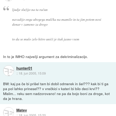
ljudje služijo na ta račun
navadijo enga ubogega mulčka na mamilo in ta jim potem nosi
denar v zameno za drogo
to da se mulo zelo hitro uniči je itak jasno vsem
In to je IMHO največji argument za dekriminalizacijo.
hunter01
::
18. jun 2005, 15:09
BW: kaj pa če bi prišel tam bi dobil odmerek in šel??? kak bi ti ga
pa pol lahko prinesel?? v vrečkici v kateri bi bilo deci krvi??
Mislim... reku sem nadzorovano! ne pa da bojo boni za droge, kot
da je hrana.
Matev
::
18. jun 2005, 15:20