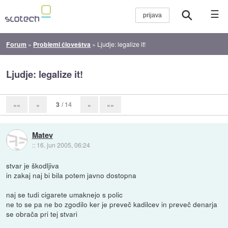
☰
Forum
»
Problemi človeštva
»
Ljudje: legalize it!
Ljudje: legalize it!
3
/ 14
««
«
»
»»
Matev
::
16. jun 2005, 06:24
stvar je škodljiva
in zakaj naj bi bila potem javno dostopna
naj se tudi cigarete umaknejo s polic
ne to se pa ne bo zgodilo ker je preveč kadilcev in preveč denarja
se obrača pri tej stvari