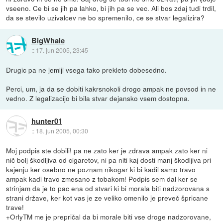
vseeno. Ce bi se jih pa lahko, bi jih pa se vec. Ali bos zdaj tudi trdil,
da se stevilo uzivalcev ne bo spremenilo, ce se stvar legalizira?
BigWhale
::
17. jun 2005, 23:45
Drugic pa ne jemlji vsega tako prekleto dobesedno.
Perci, um, ja da se dobiti kakrsnokoli drogo ampak ne povsod in ne
vedno. Z legalizacijo bi bila stvar dejansko vsem dostopna.
hunter01
::
18. jun 2005, 00:30
Moj podpis ste dobili! pa ne zato ker je zdrava ampak zato ker ni
nič bolj škodljiva od cigaretov, ni pa niti kaj dosti manj škodljiva pri
kajenju ker osebno ne poznam nikogar ki bi kadil samo travo
ampak kadi travo zmesano z tobakom! Podpis sem dal ker se
strinjam da je to pac ena od stvari ki bi morala biti nadzorovana s
strani države, ker kot vas je ze veliko omenilo je preveč špricane
trave!
+OrlyTM me je prepričal da bi morale biti vse droge nadzorovane,