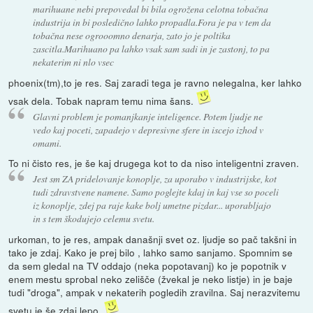
marihuane nebi prepovedal bi bila ogrožena celotna tobačna
industrija in bi posledično lahko propadla.Fora je pa v tem da
tobačna nese ogrooomno denarja, zato jo je poltika
zascitla.Marihuano pa lahko vsak sam sadi in je zastonj, to pa
nekaterim ni nlo vsec
phoenix(tm),to je res. Saj zaradi tega je ravno nelegalna, ker lahko
vsak dela. Tobak napram temu nima šans.
Glavni problem je pomanjkanje inteligence. Potem ljudje ne
vedo kaj poceti, zapadejo v depresivne sfere in iscejo izhod v
omami.
To ni čisto res, je še kaj drugega kot to da niso inteligentni zraven.
Jest sm ZA pridelovanje konoplje, za uporabo v industrijske, kot
tudi zdravstvene namene. Samo poglejte kdaj in kaj vse so poceli
iz konoplje, zdej pa raje kake bolj umetne pizdar... uporabljajo
in s tem škodujejo celemu svetu.
urkoman, to je res, ampak današnji svet oz. ljudje so pač takšni in
tako je zdaj. Kako je prej bilo , lahko samo sanjamo. Spomnim se
da sem gledal na TV oddajo (neka popotavanj) ko je popotnik v
enem mestu sprobal neko zelišče (žvekal je neko listje) in je baje
tudi "droga", ampak v nekaterih pogledih zravilna. Saj nerazvitemu
svetu je še zdaj lepo.