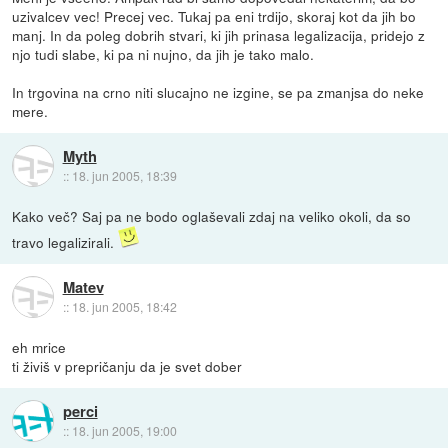
uzivalcev vec! Precej vec. Tukaj pa eni trdijo, skoraj kot da jih bo
manj. In da poleg dobrih stvari, ki jih prinasa legalizacija, pridejo z
njo tudi slabe, ki pa ni nujno, da jih je tako malo.
In trgovina na crno niti slucajno ne izgine, se pa zmanjsa do neke
mere.
Myth
::
18. jun 2005, 18:39
Kako več? Saj pa ne bodo oglaševali zdaj na veliko okoli, da so
travo legalizirali.
Matev
::
18. jun 2005, 18:42
eh mrice
ti živiš v prepričanju da je svet dober
perci
::
18. jun 2005, 19:00