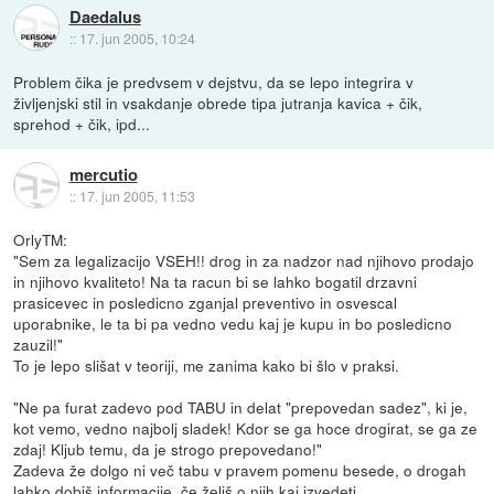
Daedalus
::
17. jun 2005, 10:24
Problem čika je predvsem v dejstvu, da se lepo integrira v
življenjski stil in vsakdanje obrede tipa jutranja kavica + čik,
sprehod + čik, ipd...
mercutio
::
17. jun 2005, 11:53
OrlyTM:
"Sem za legalizacijo VSEH!! drog in za nadzor nad njihovo prodajo
in njihovo kvaliteto! Na ta racun bi se lahko bogatil drzavni
prasicevec in posledicno zganjal preventivo in osvescal
uporabnike, le ta bi pa vedno vedu kaj je kupu in bo posledicno
zauzil!"
To je lepo slišat v teoriji, me zanima kako bi šlo v praksi.
"Ne pa furat zadevo pod TABU in delat "prepovedan sadez", ki je,
kot vemo, vedno najbolj sladek! Kdor se ga hoce drogirat, se ga ze
zdaj! Kljub temu, da je strogo prepovedano!"
Zadeva že dolgo ni več tabu v pravem pomenu besede, o drogah
lahko dobiš informacije, če želiš o njih kaj izvedeti.