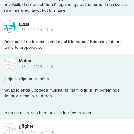
privoščiti, da bi posel "furali" legalno, ga pač na črno. Legalizacija
stvari ne uredi tako, kot bi si želeli.
perci
::
18. jun 2005, 13:45
Zakaj se jst ne bi smel zadet s pol kile horsa? Kdo ste vi, da mi
lahko to prepoveste.
Matev
::
18. jun 2005, 14:16
ljudje služijo na ta račun
navadijo enga ubogega mulčka na mamilo in ta jim potem nosi
denar v zameno za drogo
to da se mulo zelo hitro uniči je itak jasno vsem
gfighter
::
18. jun 2005, 14:18