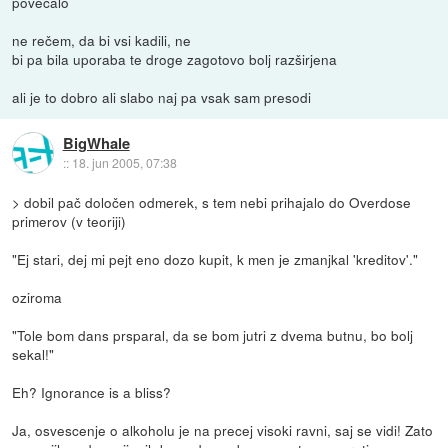
povečalo
ne rečem, da bi vsi kadili, ne
bi pa bila uporaba te droge zagotovo bolj razširjena
ali je to dobro ali slabo naj pa vsak sam presodi
BigWhale
::
18. jun 2005, 07:38
> dobil pač določen odmerek, s tem nebi prihajalo do Overdose
primerov (v teoriji)
"Ej stari, dej mi pejt eno dozo kupit, k men je zmanjkal 'kreditov'."
oziroma
"Tole bom dans prsparal, da se bom jutri z dvema butnu, bo bolj
sekal!"
Eh? Ignorance is a bliss?
Ja, osvescenje o alkoholu je na precej visoki ravni, saj se vidi! Zato