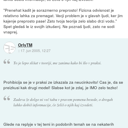
"Prenehat kadit je sorazmerno preprosto! Fizicna odvisnost je
relativno lahka za premagat. Vecji problem je v glavah ljudi, ker jim
kajenje preprosto pase! Zato tvoja teorija zelo slabo drzi vodo."
Spet gledaš le iz svojih izkušenj. Ne poznaš ljudi, zato ne sodi
vnaprej.
OrlyTM
::
17. jun 2005, 12:27
To je lepo slišat v teoriji, me zanima kako bi šlo v praksi.
Prohibicija se je v praksi ze izkazala za neucinkovito! Cas je, da se
preizkusi kak drugi model! Slabse kot je zdaj, je IMO zelo tezko!
Zadeva že dolgo ni več tabu v pravem pomenu besede, o drogah
lahko dobiš informacije, če želiš o njih kaj izvedeti.
Glede na replyje v tej temi in podobnih temah se na nekaterih