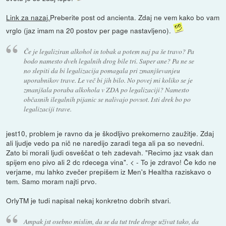
Link za nazaj.
Preberite post od ancienta. Zdaj ne vem kako bo vam
vrglo (jaz imam na 20 postov per page nastavljeno).
Če je legaliziran alkohol in tobak a potem naj pa še travo? Pa
bodo namesto dveh legalnih drog bile tri. Super ane? Pa ne se
no slepiti da bi legalizacija pomagala pri zmanjševanjeu
uporabnikov trave. Le več bi jih bilo. No povej mi koliko se je
zmanjšala poraba alkohola v ZDA po legalizaciji? Namesto
občasnih ilegalnih pijanic se nalivajo povsot. Isti drek bo po
legalizaciji trave.
jest10, problem je ravno da je škodljivo prekomerno zaužitje. Zdaj
ali ljudje vedo pa nič ne naredijo zaradi tega ali pa so nevedni.
Zato bi morali ljudi osveščat o teh zadevah. "Recimo jaz vsak dan
spijem eno pivo ali 2 dc rdecega vina". < - To je zdravo! Če kdo ne
verjame, mu lahko zvečer prepišem iz Men's Healtha raziskavo o
tem. Samo moram najti prvo.
OrlyTM je tudi napisal nekaj konkretno dobrih stvari.
Ampak jst osebno mislim, da se da tut trde droge uživat tako, da