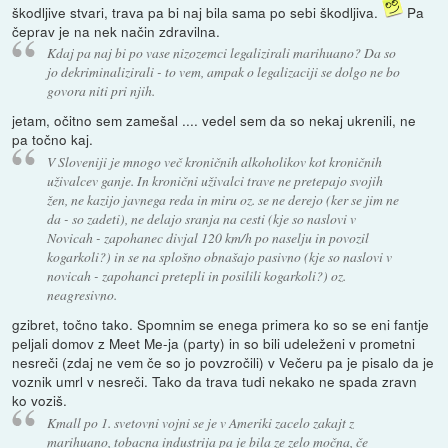
škodljive stvari, trava pa bi naj bila sama po sebi škodljiva.
Pa
čeprav je na nek način zdravilna.
Kdaj pa naj bi po vase nizozemci legalizirali marihuano? Da so
jo dekriminalizirali - to vem, ampak o legalizaciji se dolgo ne bo
govora niti pri njih.
jetam, očitno sem zamešal .... vedel sem da so nekaj ukrenili, ne
pa točno kaj.
V Sloveniji je mnogo več kroničnih alkoholikov kot kroničnih
uživalcev ganje. In kronični uživalci trave ne pretepajo svojih
žen, ne kazijo javnega reda in miru oz. se ne derejo (ker se jim ne
da - so zadeti), ne delajo sranja na cesti (kje so naslovi v
Novicah - zapohanec divjal 120 km/h po naselju in povozil
kogarkoli?) in se na splošno obnašajo pasivno (kje so naslovi v
novicah - zapohanci pretepli in posilili kogarkoli?) oz.
neagresivno.
gzibret, točno tako. Spomnim se enega primera ko so se eni fantje
peljali domov z Meet Me-ja (party) in so bili udeleženi v prometni
nesreči (zdaj ne vem če so jo povzročili) v Večeru pa je pisalo da je
voznik umrl v nesreči. Tako da trava tudi nekako ne spada zravn
ko voziš.
Kmall po 1. svetovni vojni se je v Ameriki zacelo zakajt z
marihuano, tobacna industrija pa je bila ze zelo močna, če