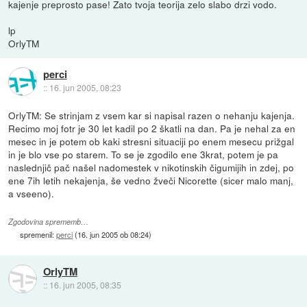
kajenje preprosto pase! Zato tvoja teorija zelo slabo drzi vodo.
lp
OrlyTM
perci
::
16. jun 2005, 08:23
OrlyTM: Se strinjam z vsem kar si napisal razen o nehanju kajenja.
Recimo moj fotr je 30 let kadil po 2 škatli na dan. Pa je nehal za en
mesec in je potem ob kaki stresni situaciji po enem mesecu prižgal
in je blo vse po starem. To se je zgodilo ene 3krat, potem je pa
naslednjič pač našel nadomestek v nikotinskih čigumijih in zdej, po
ene 7ih letih nekajenja, še vedno žveči Nicorette (sicer malo manj,
a vseeno).
Zgodovina sprememb…
spremenil:
perci
(
16. jun 2005 ob 08:24
)
OrlyTM
::
16. jun 2005, 08:35