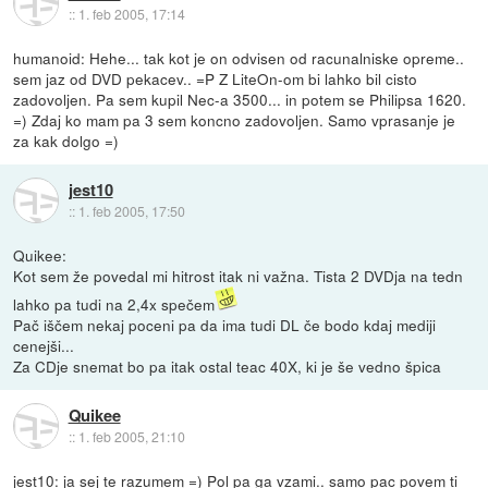
::
1. feb 2005, 17:14
humanoid: Hehe... tak kot je on odvisen od racunalniske opreme..
sem jaz od DVD pekacev.. =P Z LiteOn-om bi lahko bil cisto
zadovoljen. Pa sem kupil Nec-a 3500... in potem se Philipsa 1620.
=) Zdaj ko mam pa 3 sem koncno zadovoljen. Samo vprasanje je
za kak dolgo =)
jest10
::
1. feb 2005, 17:50
Quikee:
Kot sem že povedal mi hitrost itak ni važna. Tista 2 DVDja na tedn
lahko pa tudi na 2,4x spečem
Pač iščem nekaj poceni pa da ima tudi DL če bodo kdaj mediji
cenejši...
Za CDje snemat bo pa itak ostal teac 40X, ki je še vedno špica
Quikee
::
1. feb 2005, 21:10
jest10: ja sej te razumem =) Pol pa ga vzami.. samo pac povem ti