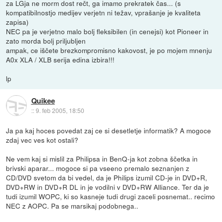
za LGja ne morm dost rečt, ga imamo prekratek čas... (s
kompatibilnostjo medijev verjetn ni težav, vprašanje je kvaliteta
zapisa)
NEC pa je verjetno malo bolj fleksibilen (in cenejsi) kot Pioneer in
zato morda bolj priljubljen
ampak, ce iščete brezkompromisno kakovost, je po mojem mnenju
A0x XLA / XLB serija edina izbira!!!
lp
Quikee
::
9. feb 2005, 18:50
Ja pa kaj hoces povedat zaj ce si desetletje informatik? A mogoce
zdaj vec ves kot ostali?
Ne vem kaj si mislil za Philipsa in BenQ-ja kot zobna ščetka in
brivski aparar... mogoce si pa vseeno premalo seznanjen z
CD/DVD svetom da bi vedel, da je Philips izumil CD-je in DVD+R,
DVD+RW in DVD+R DL in je vodilni v DVD+RW Alliance. Ter da je
tudi izumil WOPC, ki so kasneje tudi drugi zaceli posnemat.. recimo
NEC z AOPC. Pa se marsikaj podobnega..