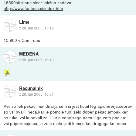
16500sit stane sicer takšna zadeva
http://www.funtech.si/index.htm
Lime
::
28. jan 2005, 15:12
15.900 v Comtronu
MEDENA
::
28. jan 2005, 15:13
Racunalnik
::
28. jan 2005, 15:31
Ker so teli pekaci mal dnarja sem si jest kupil teg apioneerja,ceprav
so vsi hvalili neca,kar je pomoje tudi zelo dober pekac,ampak ker
so tukaj vsi kupovali za 1 jurja cenejsega neca,ti ga zato pac tudi
vsi priporocajo,saj je zelo malo ljudi k majo kej drugega kot neca.