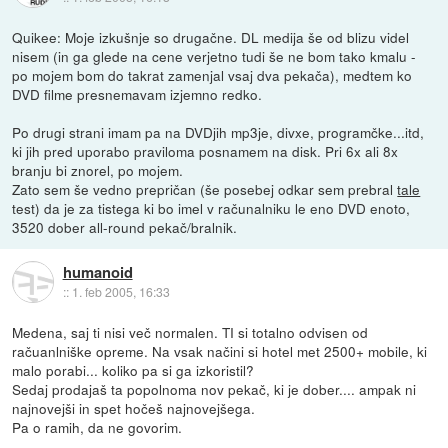
Quikee: Moje izkušnje so drugačne. DL medija še od blizu videl
nisem (in ga glede na cene verjetno tudi še ne bom tako kmalu -
po mojem bom do takrat zamenjal vsaj dva pekača), medtem ko
DVD filme presnemavam izjemno redko.
Po drugi strani imam pa na DVDjih mp3je, divxe, programčke...itd,
ki jih pred uporabo praviloma posnamem na disk. Pri 6x ali 8x
branju bi znorel, po mojem.
Zato sem še vedno prepričan (še posebej odkar sem prebral
tale
test) da je za tistega ki bo imel v računalniku le eno DVD enoto,
3520 dober all-round pekač/bralnik.
humanoid
::
1. feb 2005, 16:33
Medena, saj ti nisi več normalen. TI si totalno odvisen od
račuanlniške opreme. Na vsak načini si hotel met 2500+ mobile, ki
malo porabi... koliko pa si ga izkoristil?
Sedaj prodajaš ta popolnoma nov pekač, ki je dober.... ampak ni
najnovejši in spet hočeš najnovejšega.
Pa o ramih, da ne govorim.