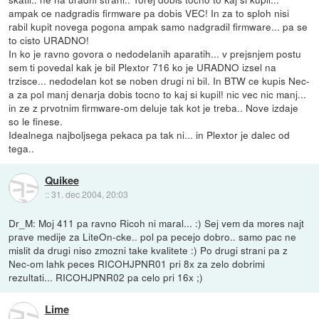
ampak ce nadgradis firmware pa dobis VEC! In za to sploh nisi
rabil kupit novega pogona ampak samo nadgradil firmware... pa se
to cisto URADNO!
In ko je ravno govora o nedodelanih aparatih... v prejsnjem postu
sem ti povedal kak je bil Plextor 716 ko je URADNO izsel na
trzisce... nedodelan kot se noben drugi ni bil. In BTW ce kupis Nec-
a za pol manj denarja dobis tocno to kaj si kupil! nic vec nic manj...
in ze z prvotnim firmware-om deluje tak kot je treba.. Nove izdaje
so le finese.
Idealnega najboljsega pekaca pa tak ni... in Plextor je dalec od
tega..
Quikee
::
31. dec 2004, 20:03
Dr_M: Moj 411 pa ravno Ricoh ni maral... :) Sej vem da mores najt
prave medije za LiteOn-cke.. pol pa pecejo dobro.. samo pac ne
mislit da drugi niso zmozni take kvalitete :) Po drugi strani pa z
Nec-om lahk peces RICOHJPNR01 pri 8x za zelo dobrimi
rezultati... RICOHJPNR02 pa celo pri 16x ;)
Lime