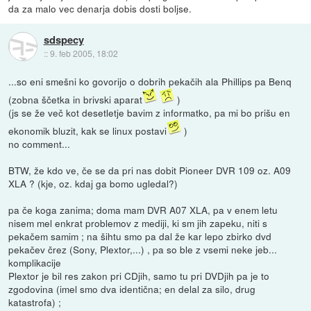
da za malo vec denarja dobis dosti boljse.
sdspecy
::
9. feb 2005, 18:02
...so eni smešni ko govorijo o dobrih pekačih ala Phillips pa Benq
(zobna ščetka in brivski aparat
)
(js se že več kot desetletje bavim z informatko, pa mi bo prišu en
ekonomik bluzit, kak se linux postavi
)
no comment...
BTW, že kdo ve, če se da pri nas dobit Pioneer DVR 109 oz. A09
XLA ? (kje, oz. kdaj ga bomo ugledal?)
pa če koga zanima; doma mam DVR A07 XLA, pa v enem letu
nisem mel enkrat problemov z mediji, ki sm jih zapeku, niti s
pekačem samim ; na šihtu smo pa dal že kar lepo zbirko dvd
pekačev črez (Sony, Plextor,...) , pa so ble z vsemi neke jeb...
komplikacije
Plextor je bil res zakon pri CDjih, samo tu pri DVDjih pa je to
zgodovina (imel smo dva identična; en delal za silo, drug
katastrofa) ;