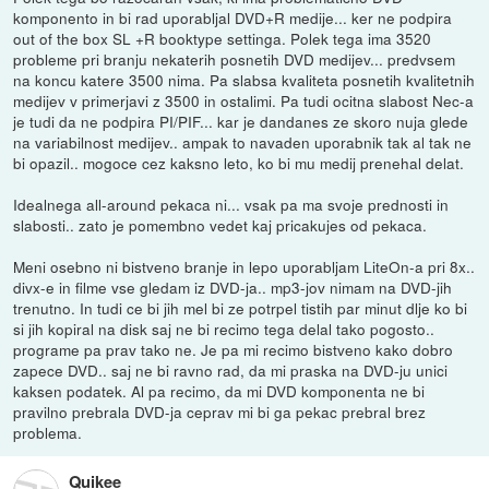
komponento in bi rad uporabljal DVD+R medije... ker ne podpira
out of the box SL +R booktype settinga. Polek tega ima 3520
probleme pri branju nekaterih posnetih DVD medijev... predvsem
na koncu katere 3500 nima. Pa slabsa kvaliteta posnetih kvalitetnih
medijev v primerjavi z 3500 in ostalimi. Pa tudi ocitna slabost Nec-a
je tudi da ne podpira PI/PIF... kar je dandanes ze skoro nuja glede
na variabilnost medijev.. ampak to navaden uporabnik tak al tak ne
bi opazil.. mogoce cez kaksno leto, ko bi mu medij prenehal delat.
Idealnega all-around pekaca ni... vsak pa ma svoje prednosti in
slabosti.. zato je pomembno vedet kaj pricakujes od pekaca.
Meni osebno ni bistveno branje in lepo uporabljam LiteOn-a pri 8x..
divx-e in filme vse gledam iz DVD-ja.. mp3-jov nimam na DVD-jih
trenutno. In tudi ce bi jih mel bi ze potrpel tistih par minut dlje ko bi
si jih kopiral na disk saj ne bi recimo tega delal tako pogosto..
programe pa prav tako ne. Je pa mi recimo bistveno kako dobro
zapece DVD.. saj ne bi ravno rad, da mi praska na DVD-ju unici
kaksen podatek. Al pa recimo, da mi DVD komponenta ne bi
pravilno prebrala DVD-ja ceprav mi bi ga pekac prebral brez
problema.
Quikee