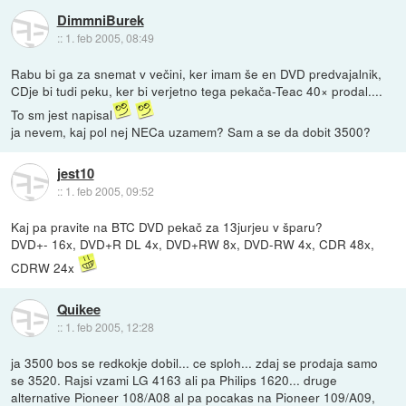
DimmniBurek
::
1. feb 2005, 08:49
Rabu bi ga za snemat v večini, ker imam še en DVD predvajalnik,
CDje bi tudi peku, ker bi verjetno tega pekača-Teac 40× prodal....
To sm jest napisal
ja nevem, kaj pol nej NECa uzamem? Sam a se da dobit 3500?
jest10
::
1. feb 2005, 09:52
Kaj pa pravite na BTC DVD pekač za 13jurjeu v šparu?
DVD+- 16x, DVD+R DL 4x, DVD+RW 8x, DVD-RW 4x, CDR 48x,
CDRW 24x
Quikee
::
1. feb 2005, 12:28
ja 3500 bos se redkokje dobil... ce sploh... zdaj se prodaja samo
se 3520. Rajsi vzami LG 4163 ali pa Philips 1620... druge
alternative Pioneer 108/A08 al pa pocakas na Pioneer 109/A09,