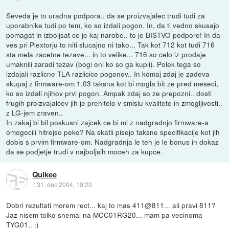
Seveda je to uradna podpora.. da se proizvajalec trudi tudi za
uporabnike tudi po tem, ko so izdali pogon. In, da ti vedno skusajo
pomagat in izboljsat ce je kaj narobe.. to je BISTVO podpore! In da
ves pri Plextorju to niti slucajno ni tako... Tak kot 712 kot tudi 716
sta mela zacetne tezave... in to velike... 716 so celo iz prodaje
umaknili zaradi tezav (bogi oni ko so ga kupli). Polek tega so
izdajali razlicne TLA razlicice pogonov.. In komaj zdaj je zadeva
skupaj z firmware-om 1.03 taksna kot bi mogla bit ze pred meseci,
ko so izdali njihov prvi pogon. Ampak zdaj so ze prepozni.. dosti
frugih proizvajalcev jih je prehitelo v smislu kvalitete in zmogljivosti..
z LG-jem zraven..
In zakaj bi bil poskusni zajcek ce bi mi z nadgradnjo firmware-a
omogocili hitrejso peko? Na skatli pisejo taksne specifikacije kot jih
dobis s prvim firmware-om. Nadgradnja le teh je le bonus in dokaz
da se podjetje trudi v najboljsih moceh za kupce.
Quikee
::
31. dec 2004, 19:20
Dobri rezultati morem rect... kaj to mas 411@811... ali pravi 811?
Jaz nisem tolko snemal na MCC01RG20... mam pa vecinoma
TYG01.. :)