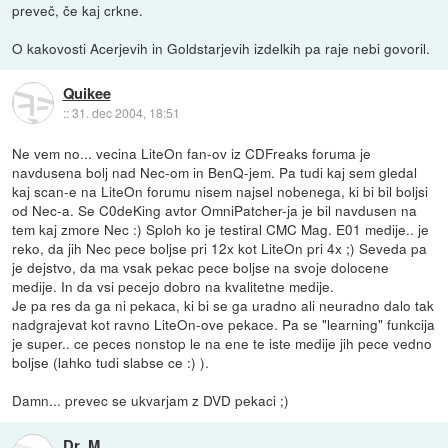
preveč, če kaj crkne.
O kakovosti Acerjevih in Goldstarjevih izdelkih pa raje nebi govoril.
Quikee
::
31. dec 2004, 18:51
Ne vem no... vecina LiteOn fan-ov iz CDFreaks foruma je
navdusena bolj nad Nec-om in BenQ-jem. Pa tudi kaj sem gledal
kaj scan-e na LiteOn forumu nisem najsel nobenega, ki bi bil boljsi
od Nec-a. Se C0deKing avtor OmniPatcher-ja je bil navdusen na
tem kaj zmore Nec :) Sploh ko je testiral CMC Mag. E01 medije.. je
reko, da jih Nec pece boljse pri 12x kot LiteOn pri 4x ;) Seveda pa
je dejstvo, da ma vsak pekac pece boljse na svoje dolocene
medije. In da vsi pecejo dobro na kvalitetne medije.
Je pa res da ga ni pekaca, ki bi se ga uradno ali neuradno dalo tak
nadgrajevat kot ravno LiteOn-ove pekace. Pa se "learning" funkcija
je super.. ce peces nonstop le na ene te iste medije jih pece vedno
boljse (lahko tudi slabse ce :) ).
Damn... prevec se ukvarjam z DVD pekaci ;)
Dr_M