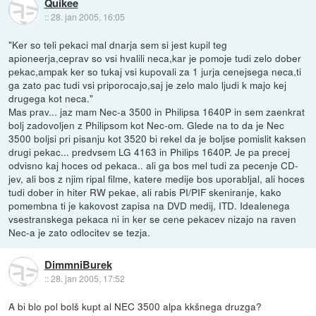
Quikee
::
28. jan 2005, 16:05
"Ker so teli pekaci mal dnarja sem si jest kupil teg
apioneerja,ceprav so vsi hvalili neca,kar je pomoje tudi zelo dober
pekac,ampak ker so tukaj vsi kupovali za 1 jurja cenejsega neca,ti
ga zato pac tudi vsi priporocajo,saj je zelo malo ljudi k majo kej
drugega kot neca."
Mas prav... jaz mam Nec-a 3500 in Philipsa 1640P in sem zaenkrat
bolj zadovoljen z Philipsom kot Nec-om. Glede na to da je Nec
3500 boljsi pri pisanju kot 3520 bi rekel da je boljse pomislit kaksen
drugi pekac... predvsem LG 4163 in Philips 1640P. Je pa precej
odvisno kaj hoces od pekaca.. ali ga bos mel tudi za pecenje CD-
jev, ali bos z njim ripal filme, katere medije bos uporabljal, ali hoces
tudi dober in hiter RW pekae, ali rabis PI/PIF skeniranje, kako
pomembna ti je kakovost zapisa na DVD medij, ITD. Idealenega
vsestranskega pekaca ni in ker se cene pekacev nizajo na raven
Nec-a je zato odlocitev se tezja.
DimmniBurek
::
28. jan 2005, 17:52
A bi blo pol bolš kupt al NEC 3500 alpa kkšnega druzga?