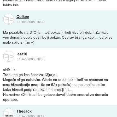
lahko bila.
Quikee
::
1. feb 2005, 16:00
Ma pozabite na BTC-ja... toti pekaci nikoli niso bili dobri. Za malo
vec denarja dobis dosti bolji pekac. Ceprav bi si ga kupil... da bi se
malo spilo z njim =)
jest10
::
1. feb 2005, 16:03
sid911:
Trenutno ga ima špar za 13jurjeu.
Mogoče si ga nabavim. Glede na to da itak nikoli ne snemam na
max hitrosti(cdje max 16x na 52x pekaču) me ne zanima toliko
kake hitrosti podpira s katerimi mediji itd...
Na recimo 4X hitrosti bo gotovo dovolj dobro snemal za domačo
uporabo.
TheJack
::
1. feb 2005, 16:13