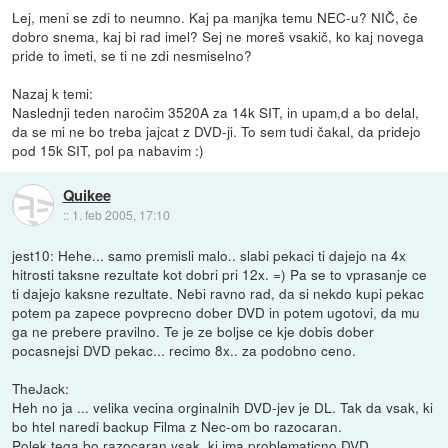
Lej, meni se zdi to neumno. Kaj pa manjka temu NEC-u? NIČ, če
dobro snema, kaj bi rad imel? Sej ne moreš vsakič, ko kaj novega
pride to imeti, se ti ne zdi nesmiselno?
Nazaj k temi:
Naslednji teden naročim 3520A za 14k SIT, in upam,d a bo delal,
da se mi ne bo treba jajcat z DVD-ji. To sem tudi čakal, da pridejo
pod 15k SIT, pol pa nabavim :)
Quikee
::
1. feb 2005, 17:10
jest10: Hehe... samo premisli malo.. slabi pekaci ti dajejo na 4x
hitrosti taksne rezultate kot dobri pri 12x. =) Pa se to vprasanje ce
ti dajejo kaksne rezultate. Nebi ravno rad, da si nekdo kupi pekac
potem pa zapece povprecno dober DVD in potem ugotovi, da mu
ga ne prebere pravilno. Te je ze boljse ce kje dobis dober
pocasnejsi DVD pekac... recimo 8x.. za podobno ceno.
TheJack:
Heh no ja ... velika vecina orginalnih DVD-jev je DL. Tak da vsak, ki
bo htel naredi backup Filma z Nec-om bo razocaran.
Polek tega bo razocaran vsak, ki ima problematicno DVD