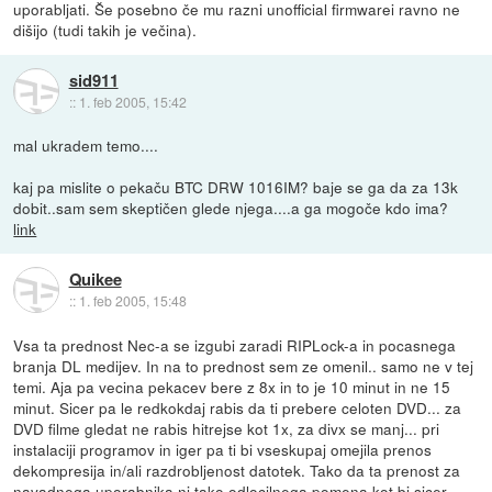
uporabljati. Še posebno če mu razni unofficial firmwarei ravno ne
dišijo (tudi takih je večina).
sid911
::
1. feb 2005, 15:42
mal ukradem temo....
kaj pa mislite o pekaču BTC DRW 1016IM? baje se ga da za 13k
dobit..sam sem skeptičen glede njega....a ga mogoče kdo ima?
link
Quikee
::
1. feb 2005, 15:48
Vsa ta prednost Nec-a se izgubi zaradi RIPLock-a in pocasnega
branja DL medijev. In na to prednost sem ze omenil.. samo ne v tej
temi. Aja pa vecina pekacev bere z 8x in to je 10 minut in ne 15
minut. Sicer pa le redkokdaj rabis da ti prebere celoten DVD... za
DVD filme gledat ne rabis hitrejse kot 1x, za divx se manj... pri
instalaciji programov in iger pa ti bi vseskupaj omejila prenos
dekompresija in/ali razdrobljenost datotek. Tako da ta prenost za
navadnega uporabnika ni tako odlocilnega pomena kot bi sicer