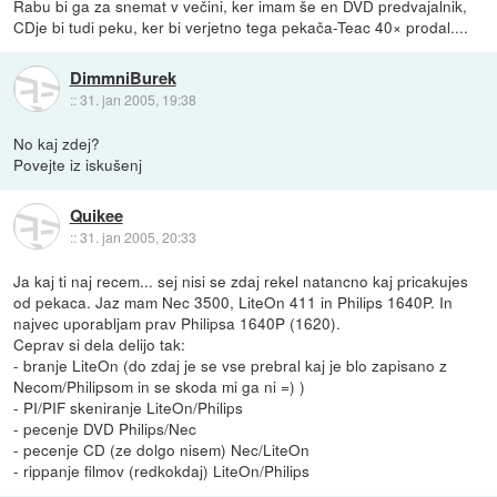
Rabu bi ga za snemat v večini, ker imam še en DVD predvajalnik,
CDje bi tudi peku, ker bi verjetno tega pekača-Teac 40× prodal....
DimmniBurek
::
31. jan 2005, 19:38
No kaj zdej?
Povejte iz iskušenj
Quikee
::
31. jan 2005, 20:33
Ja kaj ti naj recem... sej nisi se zdaj rekel natancno kaj pricakujes
od pekaca. Jaz mam Nec 3500, LiteOn 411 in Philips 1640P. In
najvec uporabljam prav Philipsa 1640P (1620).
Ceprav si dela delijo tak:
- branje LiteOn (do zdaj je se vse prebral kaj je blo zapisano z
Necom/Philipsom in se skoda mi ga ni =) )
- PI/PIF skeniranje LiteOn/Philips
- pecenje DVD Philips/Nec
- pecenje CD (ze dolgo nisem) Nec/LiteOn
- rippanje filmov (redkokdaj) LiteOn/Philips