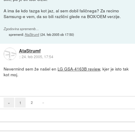
A ima še kdo tazga kot jaz, al sem dobil faličnega? Za recimo
Samsung-e vem, da so bili različni glede na BOX/OEM verzije.
Zgodovina sprememb…
spremenil:
AtaStrumf
(
24. feb 2005 ob 17:50
)
AtaStrumf
::
24. feb 2005, 17:54
Nevermind sem že našel en
LG GSA-4163B review
, kjer je isto tak
kot moj.
2
»
«
1