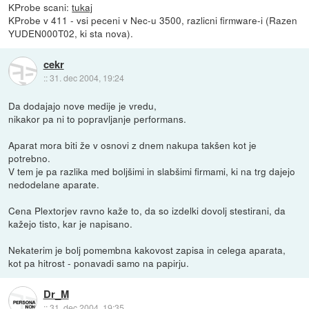
KProbe scani:
tukaj
KProbe v 411 - vsi peceni v Nec-u 3500, razlicni firmware-i (Razen
YUDEN000T02, ki sta nova).
cekr
::
31. dec 2004, 19:24
Da dodajajo nove medije je vredu,
nikakor pa ni to popravljanje performans.
Aparat mora biti že v osnovi z dnem nakupa takšen kot je
potrebno.
V tem je pa razlika med boljšimi in slabšimi firmami, ki na trg dajejo
nedodelane aparate.
Cena Plextorjev ravno kaže to, da so izdelki dovolj stestirani, da
kažejo tisto, kar je napisano.
Nekaterim je bolj pomembna kakovost zapisa in celega aparata,
kot pa hitrost - ponavadi samo na papirju.
Dr_M
::
31. dec 2004, 19:35