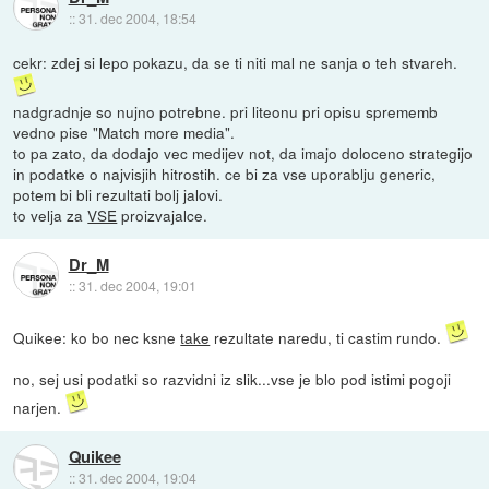
::
31. dec 2004, 18:54
cekr: zdej si lepo pokazu, da se ti niti mal ne sanja o teh stvareh.
nadgradnje so nujno potrebne. pri liteonu pri opisu sprememb
vedno pise "Match more media".
to pa zato, da dodajo vec medijev not, da imajo doloceno strategijo
in podatke o najvisjih hitrostih. ce bi za vse uporablju generic,
potem bi bli rezultati bolj jalovi.
to velja za
VSE
proizvajalce.
Dr_M
::
31. dec 2004, 19:01
Quikee: ko bo nec ksne
take
rezultate naredu, ti castim rundo.
no, sej usi podatki so razvidni iz slik...vse je blo pod istimi pogoji
narjen.
Quikee
::
31. dec 2004, 19:04