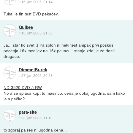
::
16. jan 2005, 21:14
Tukaj
je fin test DVD pekačev.
Quikee
::
16. jan 2005, 21:58
Ja... star ko svet ;) Pa sploh ni neki test ampak prvi poskus
pecenja 16x medijev na 16x pekacu.. stanje zdaj je ze dosti
drugace.
DimmniBurek
::
27. jan 2005, 20:48
ND-3520 DVD-/+RW
No a se splača kupt to mašinco, cena je dokaj ugodna, sam kako
je s pečko?
para-site
::
28. jan 2005, 11:13
to zgoraj pa res ni ugodna cena...