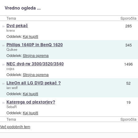
Vredno ogleda ...
Tema
Sporočila
»
Dvd pekač
285
krenx
Oddelek:
Kaj kupiti
»
Philips 1640P in BenQ 1620
345
Quikee
Oddelek:
Strojna oprema
»
NEC dvd-rw 3500/3520/3540
1496
cojss
Oddelek:
Strojna oprema
»
LiteOn ali LG DVD pekač ?
52
ian wolf
Oddelek:
Kaj kupiti
»
Katerega od plextorjev?
19
SebaR
Oddelek:
Kaj kupiti
Tema
Sporočila
Več podobnih tem