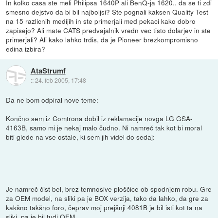
In kolko casa ste meli Philipsa 1640P ali BenQ-ja 1620.. da se ti zdi
smesno dejstvo da bi bil najboljsi? Ste pognali kaksen Quality Test
na 15 razlicnih medijih in ste primerjali med pekaci kako dobro
zapisejo? Ali mate CATS predvajalnik vredn vec tisto dolarjev in ste
primerjali? Ali kako lahko trdis, da je Pioneer brezkompromisno
edina izbira?
AtaStrumf
::
24. feb 2005, 17:48
Da ne bom odpiral nove teme:
Končno sem iz Comtrona dobil iz reklamacije novga LG GSA-
4163B, samo mi je nekaj malo čudno. Ni namreč tak kot bi moral
biti glede na vse ostale, ki sem jih videl do sedaj:
Je namreč čist bel, brez temnosive ploščice ob spodnjem robu. Gre
za OEM model, na sliki pa je BOX verzija, tako da lahko, da gre za
kakšno takšno foro, čeprav moj prejšnji 4081B je bil isti kot ta na
sliki, pa je bil tudi OEM.