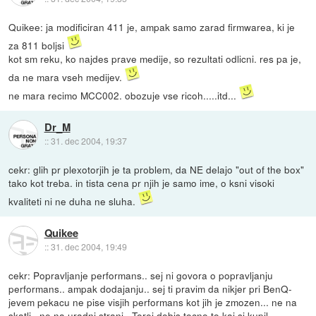
Quikee: ja modificiran 411 je, ampak samo zarad firmwarea, ki je
za 811 boljsi
kot sm reku, ko najdes prave medije, so rezultati odlicni. res pa je,
da ne mara vseh medijev.
ne mara recimo MCC002. obozuje vse ricoh.....itd...
Dr_M
::
31. dec 2004, 19:37
cekr: glih pr plexotorjih je ta problem, da NE delajo "out of the box"
tako kot treba. in tista cena pr njih je samo ime, o ksni visoki
kvaliteti ni ne duha ne sluha.
Quikee
::
31. dec 2004, 19:49
cekr: Popravljanje performans.. sej ni govora o popravljanju
performans.. ampak dodajanju.. sej ti pravim da nikjer pri BenQ-
jevem pekacu ne pise visjih performans kot jih je zmozen... ne na
skatli.. ne na uradni strani.. Torej dobis tocno to kaj si kupil...