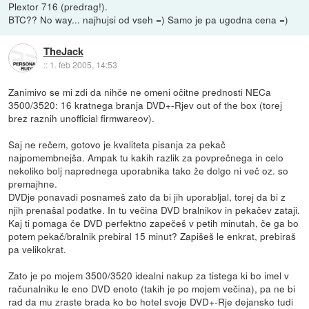
Plextor 716 (predrag!).
BTC?? No way... najhujsi od vseh =) Samo je pa ugodna cena =)
TheJack
::
1. feb 2005, 14:53
Zanimivo se mi zdi da nihče ne omeni očitne prednosti NECa
3500/3520: 16 kratnega branja DVD+-Rjev out of the box (torej
brez raznih unofficial firmwareov).
Saj ne rečem, gotovo je kvaliteta pisanja za pekač
najpomembnejša. Ampak tu kakih razlik za povprečnega in celo
nekoliko bolj naprednega uporabnika tako že dolgo ni več oz. so
premajhne.
DVDje ponavadi posnameš zato da bi jih uporabljal, torej da bi z
njih prenašal podatke. In tu večina DVD bralnikov in pekačev zataji.
Kaj ti pomaga če DVD perfektno zapečeš v petih minutah, če ga bo
potem pekač/bralnik prebiral 15 minut? Zapišeš le enkrat, prebiraš
pa velikokrat.
Zato je po mojem 3500/3520 idealni nakup za tistega ki bo imel v
računalniku le eno DVD enoto (takih je po mojem večina), pa ne bi
rad da mu zraste brada ko bo hotel svoje DVD+-Rje dejansko tudi