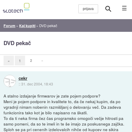
☰
Forum
»
Kaj kupiti
»
DVD pekač
DVD pekač
2
»
«
1
cekr
::
31. dec 2004, 18:43
A stalno izdajanje firmwarov je zate pojem podpore?
Meni je pojem podpore in kvalitete to, da če nekaj kupim, da po
vgradnji nimam nobenin razmišljanj o delovanju več. Da zadeva
funkcionira tako kot je bilo napisano na škatli.
To da ti neka firma čez čas programsko omogoči večje hitrosti pa
samo pomeni, da so te imeli in te še imajo za poskusnega zajčka.
Sploh se pa pri cenenih izdelovalcih nihče od kupcev ne sikira