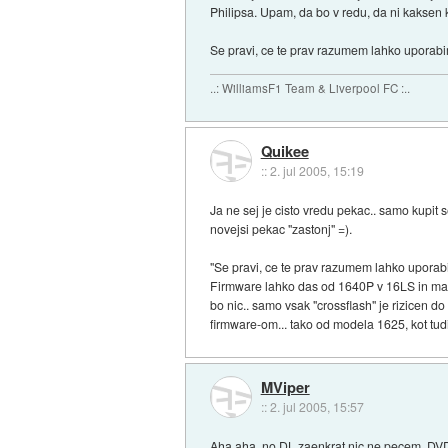
Philipsa. Upam, da bo v redu, da ni kaksen
Se pravi, ce te prav razumem lahko uporabi
..: WilliamsF1 Team & Liverpool FC :..
Quikee
::
2. jul 2005, 15:19
Ja ne sej je cisto vredu pekac.. samo kupit 
novejsi pekac "zastonj" =).
"Se pravi, ce te prav razumem lahko uporab
Firmware lahko das od 1640P v 16LS in mas
bo nic.. samo vsak "crossflash" je rizicen 
firmware-om... tako od modela 1625, kot tud
MViper
::
2. jul 2005, 15:57
Aha aha, no DL zaenkrat nic ne pecem, DVD-