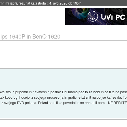
nimi izpiti, rezultat katastrofa
::
4. avg 2026 ob 19:41
lips 1640P in BenQ 1620
l tvojih pripomb in nevmesnih postov. Eni mamo pac to za hobi in ce ti to ne pase 
tak kot drugi hocejo iz svojega procesorja in graficne iztisnit najboljse kar se da. Tor
isnit iz svojega DVD pekaca. Enkrat sem ti ze povedal in se enkrat ti bom... NE BER