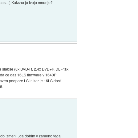
bas.. :) Kaksno je tvoje mnenje?
je slabse (8x DVD-R, 2.4x DVD+R DL - tak
e da ce das 16LS firmware v 1640P
razen podpore LS in ker je 16LS dosti
8.
 dobi zmenil, da dobim v zameno tega