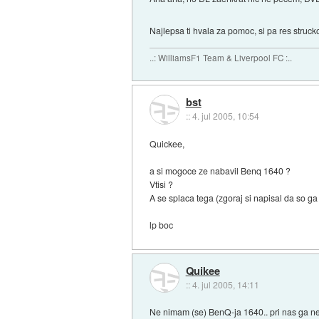
Najlepsa ti hvala za pomoc, si pa res strucko
..: WilliamsF1 Team & Liverpool FC :..
bst
::
4. jul 2005, 10:54
Quickee,
a si mogoce ze nabavil Benq 1640 ?
Vtisi ?
A se splaca tega (zgoraj si napisal da so ga
lp boc
Quikee
::
4. jul 2005, 14:11
Ne nimam (se) BenQ-ja 1640.. pri nas ga ne