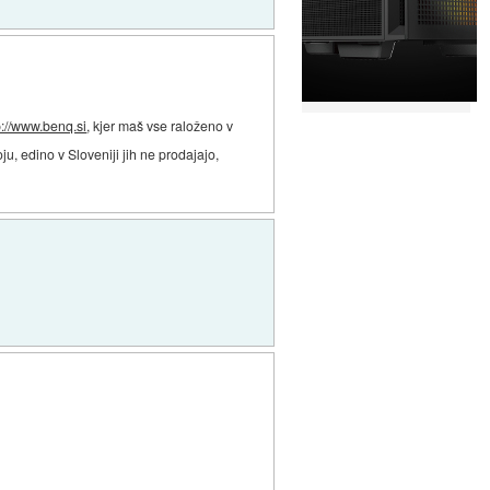
p://www.benq.si
, kjer maš vse raloženo v
oju, edino v Sloveniji jih ne prodajajo,