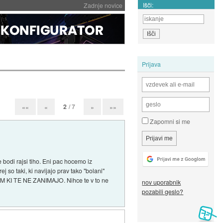
Išči:
Zadnje novice
Prijava
2
/ 7
««
«
»
»»
Zapomni si me
bodi rajsi tiho. Eni pac hocemo iz
ej so taki, ki navijajo prav tako "bolani"
I TEM KI TE NE ZANIMAJO. Nihce te v to ne
nov uporabnik
pozabili geslo?