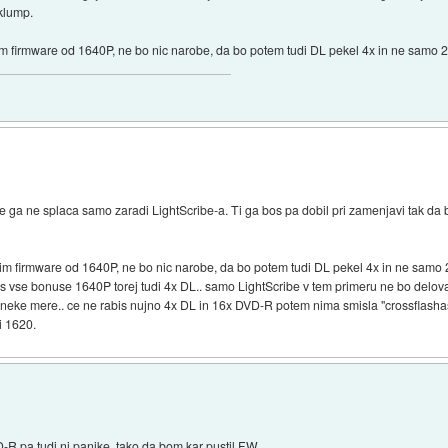
 klump.
m firmware od 1640P, ne bo nic narobe, da bo potem tudi DL pekel 4x in ne samo 2
se ga ne splaca samo zaradi LightScribe-a. Ti ga bos pa dobil pri zamenjavi tak da 
im firmware od 1640P, ne bo nic narobe, da bo potem tudi DL pekel 4x in ne samo 2
 vse bonuse 1640P torej tudi 4x DL.. samo LightScribe v tem primeru ne bo delov
do neke mere.. ce ne rabis nujno 4x DL in 16x DVD-R potem nima smisla "crossflasha
i 1620.
R pa tudi ni panike, tako da bom kar pustil FW ..