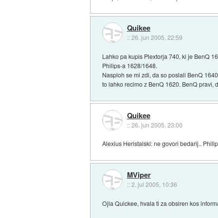
Quikee
::
26. jun 2005, 22:59
Lahko pa kupis Plextorja 740, ki je BenQ 16
Philips-a 1628/1648.
Nasploh se mi zdi, da so poslali BenQ 1640 p
to lahko recimo z BenQ 1620. BenQ pravi, da
Quikee
::
26. jun 2005, 23:00
Alexius Heristalski: ne govori bedarij.. Ph
MViper
::
2. jul 2005, 10:36
Ojla Quickee, hvala ti za obsiren kos informa