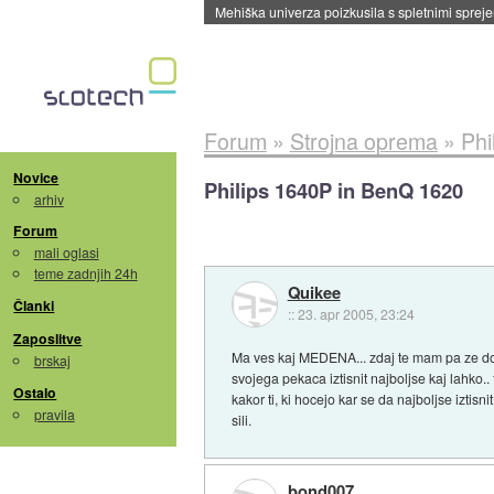
Mehiška univerza poizkusila s spletnimi sprejem
Forum
»
Strojna oprema
»
Phi
Novice
Philips 1640P in BenQ 1620
arhiv
Forum
mali oglasi
teme zadnjih 24h
Quikee
Članki
::
23. apr 2005, 23:24
Zaposlitve
Ma ves kaj MEDENA... zdaj te mam pa ze dovo
brskaj
svojega pekaca iztisnit najboljse kaj lahko.. 
Ostalo
kakor ti, ki hocejo kar se da najboljse izt
pravila
sili.
bond007