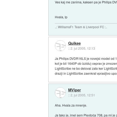
Ves kaj me zanima, kaksen pa je Philips DVD
Hvala, lp
..: WilliamsF1 Team & Liverpool FC :..
Quikee
::
2. jul 2005, 12:13
Ja Philips DVDR16LS je novejsi model od 16
kot je bil 1640P ob izzidu) ceprav je zmoz
LightScribe ne bo deloval zato ker LightScr
drazji in LightScribe zaenkrat vprasljivo u
MViper
::
2. jul 2005, 12:51
Aha. Hvala za mnenje.
Ja tako je, imel sem Plextorja 708, pa mi j