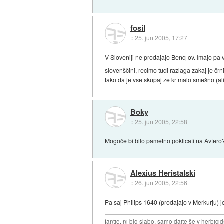
fosil
::
25. jun 2005, 17:27
V Sloveniji ne prodajajo Benq-ov. Imajo pa v
slovenščini, recimo tudi razlaga zakaj je čr
tako da je vse skupaj že kr malo smešno (al
Boky
::
25. jun 2005, 22:58
Mogoče bi bilo pametno poklicati na
Avtero
Alexius Heristalski
::
26. jun 2005, 22:56
Pa saj Philips 1640 (prodajajo v Merkurju) j
fantje, ni blo slabo, samo dajte še v herbicid