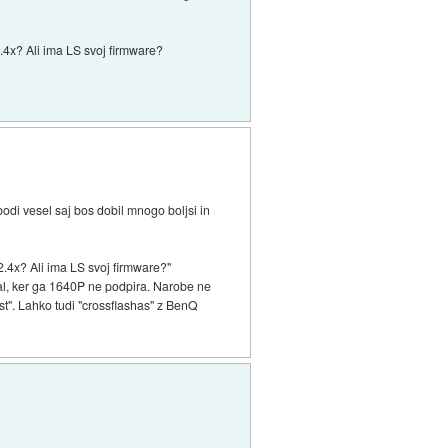
.4x? Ali ima LS svoj firmware?
bodi vesel saj bos dobil mnogo boljsi in
.4x? Ali ima LS svoj firmware?"
al, ker ga 1640P ne podpira. Narobe ne
st". Lahko tudi "crossflashas" z BenQ