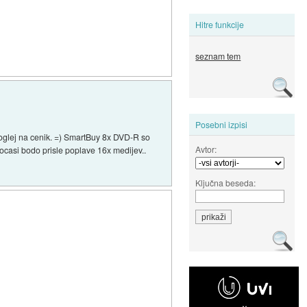
Hitre funkcije
seznam tem
Posebni izpisi
 poglej na cenik. =) SmartBuy 8x DVD-R so
Avtor:
asi bodo prisle poplave 16x medijev..
Ključna beseda: