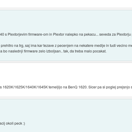
40 s Plextorjevim firmware-om in Plextor nalepko na pekacu... seveda za Plextorju
rehitro na trg, saj ima kar tezave z pecenjem na nekatere medije in tudi vecino medi
 bo naslednji firmware zelo izboljsan.. tak, da treba malo pocakat.
ilips 1620K/1625K/1640K/1645K temeljijo na BenQ 1620. Sicer pa si poglej prejsnjo s
cij okoli peck :)