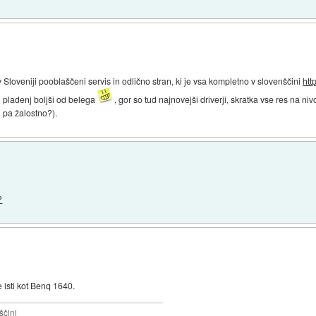
 Sloveniji pooblaščeni servis in odlično stran, ki je vsa kompletno v slovenščini
htt
ni pladenj boljši od belega
, gor so tud najnovejši driverji, skratka vse res na niv
i pa žalostno?).
?
e isti kot Benq 1640.
ščini