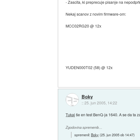
- Zascita, ki preprecuje pisanje na nepodpr
Nekaj scanov z novim firmware-om:
MCC02RG20 @ 12x
YUDEN000T02 (58) @ 12x
Boky
::
25. jun 2005, 14:22
Tukaj
še en test BenQ-ja 1640. A se da ta za
Zgodovina sprememb…
spremenil:
Boky
(
25. jun 2005 ob 14:47
)