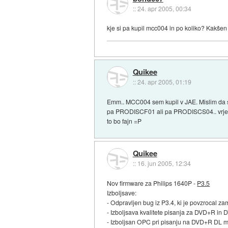
::
24. apr 2005, 00:34
kje si pa kupil mcc004 in po koliko? Kakš
Quikee
::
24. apr 2005, 01:19
Emm.. MCC004 sem kupil v JAE. Mislim da so 
pa PRODISCF01 ali pa PRODISCS04.. vrjetn
to bo fajn =P
Quikee
::
16. jun 2005, 12:34
Nov firmware za Philips 1640P -
P3.5
Izboljsave:
- Odpravljen bug iz P3.4, ki je povzrocal 
- Izboljsava kvalitete pisanja za DVD+R in
- Izboljsan OPC pri pisanju na DVD+R DL m