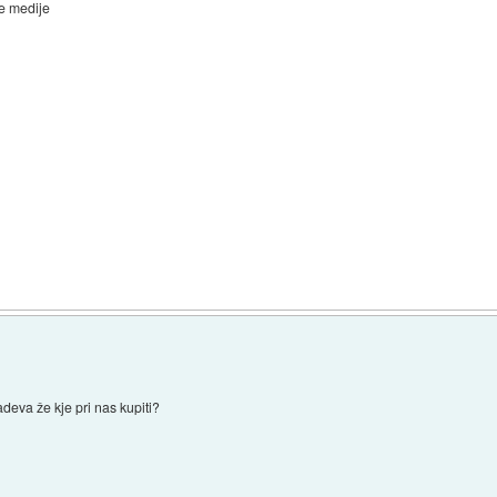
te medije
deva že kje pri nas kupiti?