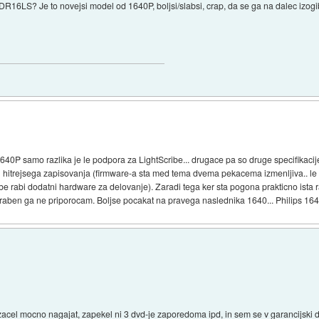
R16LS? Je to novejsi model od 1640P, boljsi/slabsi, crap, da se ga na dalec izogi
40P samo razlika je le podpora za LightScribe... drugace pa so druge specifikaci
en hitrejsega zapisovanja (firmware-a sta med tema dvema pekacema izmenljiva.. l
ibe rabi dodatni hardware za delovanje). Zaradi tega ker sta pogona prakticno ista 
poraben ga ne priporocam. Boljse pocakat na pravega naslednika 1640... Philips 164
e zacel mocno nagajat, zapekel ni 3 dvd-je zaporedoma ipd, in sem se v garancijski