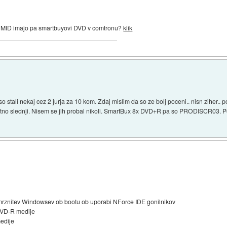
en MID imajo pa smartbuyovi DVD v comtronu?
klik
stali nekaj cez 2 jurja za 10 kom. Zdaj mislim da so ze bolj poceni.. nisn ziher..
o slednji. Nisem se jih probal nikoli. SmartBux 8x DVD+R pa so PRODISCR03. Poc
zamrznitev Windowsev ob bootu ob uporabi NForce IDE gonilnikov
 DVD-R medije
edije