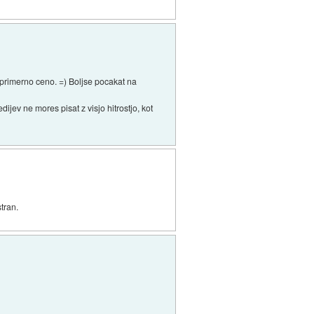
 primerno ceno. =) Boljse pocakat na
jev ne mores pisat z visjo hitrostjo, kot
tran.