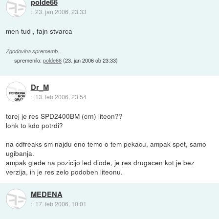
polde66
::
23. jan 2006, 23:33
men tud , fajn stvarca
Zgodovina sprememb…
spremenilo:
polde66
(
23. jan 2006 ob 23:33
)
Dr_M
::
13. feb 2006, 23:54
torej je res SPD2400BM (crn) liteon??
lohk to kdo potrdi?
na cdfreaks sm najdu eno temo o tem pekacu, ampak spet, samo
ugibanja.
ampak glede na pozicijo led diode, je res drugacen kot je bez
verzija, in je res zelo podoben liteonu.
MEDENA
::
17. feb 2006, 10:01