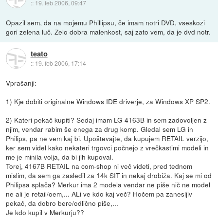
::
19. feb 2006, 09:47
Opazil sem, da na mojemu Phillipsu, če imam notri DVD, vseskozi
gori zelena luč. Zelo dobra malenkost, saj zato vem, da je dvd notr.
teato
::
19. feb 2006, 17:14
Vprašanji:
1) Kje dobiti originalne Windows IDE driverje, za Windows XP SP2.
2) Kateri pekač kupiti? Sedaj imam LG 4163B in sem zadovoljen z
njim, vendar rabim še enega za drug komp. Gledal sem LG in
Philips, pa ne vem kaj bi. Upoštevajte, da kupujem RETAIL verzijo,
ker sem videl kako nekateri trgovci počnejo z vrečkastimi modeli in
me je minila volja, da bi jih kupoval.
Torej, 4167B RETAIL na com-shop ni več videti, pred tednom
mislim, da sem ga zasledil za 14k SIT in nekaj drobiža. Kaj se mi od
Philipsa splača? Merkur ima 2 modela vendar ne piše nič ne model
ne ali je retail/oem,... ALi ve kdo kaj več? Hočem pa zanesljiv
pekač, da dobro bere/odlično piše,...
Je kdo kupil v Merkurju??