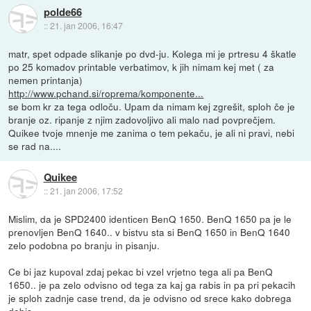
polde66
::
21. jan 2006, 16:47
matr, spet odpade slikanje po dvd-ju. Kolega mi je prtresu 4 škatle
po 25 komadov printable verbatimov, k jih nimam kej met ( za
nemen printanja)
http://www.pchand.si/roprema/komponente...
se bom kr za tega odloču. Upam da nimam kej zgrešit, sploh če je
branje oz. ripanje z njim zadovoljivo ali malo nad povprečjem.
Quikee tvoje mnenje me zanima o tem pekaču, je ali ni pravi, nebi
se rad na....
Quikee
::
21. jan 2006, 17:52
Mislim, da je SPD2400 identicen BenQ 1650. BenQ 1650 pa je le
prenovljen BenQ 1640.. v bistvu sta si BenQ 1650 in BenQ 1640
zelo podobna po branju in pisanju.
Ce bi jaz kupoval zdaj pekac bi vzel vrjetno tega ali pa BenQ
1650.. je pa zelo odvisno od tega za kaj ga rabis in pa pri pekacih
je sploh zadnje case trend, da je odvisno od srece kako dobrega
dobis.