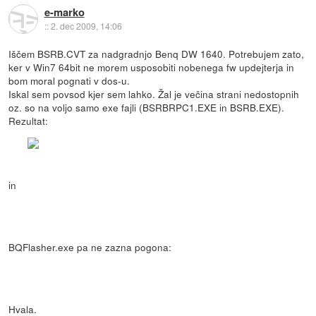
e-marko
::
2. dec 2009, 14:06
Iščem BSRB.CVT za nadgradnjo Benq DW 1640. Potrebujem zato,
ker v Win7 64bit ne morem usposobiti nobenega fw updejterja in
bom moral pognati v dos-u.
Iskal sem povsod kjer sem lahko. Žal je večina strani nedostopnih
oz. so na voljo samo exe fajli (BSRBRPC1.EXE in BSRB.EXE).
Rezultat:
in
BQFlasher.exe pa ne zazna pogona:
Hvala.