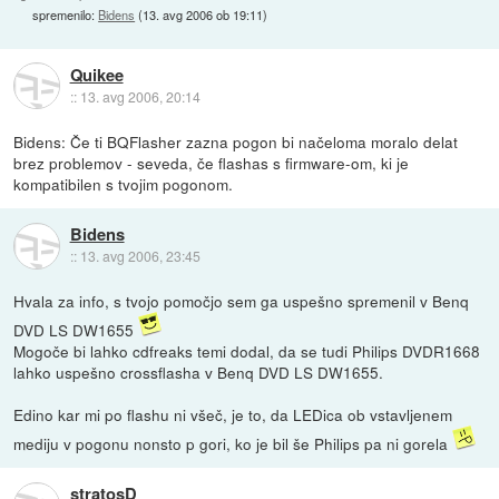
spremenilo:
Bidens
(
13. avg 2006 ob 19:11
)
Quikee
::
13. avg 2006, 20:14
Bidens: Če ti BQFlasher zazna pogon bi načeloma moralo delat
brez problemov - seveda, če flashas s firmware-om, ki je
kompatibilen s tvojim pogonom.
Bidens
::
13. avg 2006, 23:45
Hvala za info, s tvojo pomočjo sem ga uspešno spremenil v Benq
DVD LS DW1655
Mogoče bi lahko cdfreaks temi dodal, da se tudi Philips DVDR1668
lahko uspešno crossflasha v Benq DVD LS DW1655.
Edino kar mi po flashu ni všeč, je to, da LEDica ob vstavljenem
mediju v pogonu nonsto p gori, ko je bil še Philips pa ni gorela
stratosD