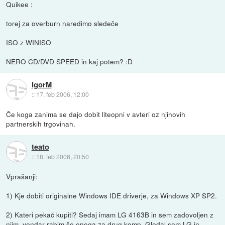
Quikee :
torej za overburn naredimo sledeče
ISO z WINISO
NERO CD/DVD SPEED in kaj potem? :D
IgorM
::
17. feb 2006, 12:00
Če koga zanima se dajo dobit liteopni v avteri oz njihovih
partnerskih trgovinah.
teato
::
18. feb 2006, 20:50
Vprašanji:
1) Kje dobiti originalne Windows IDE driverje, za Windows XP SP2.
2) Kateri pekač kupiti? Sedaj imam LG 4163B in sem zadovoljen z
njim, vendar rabim še enega za drug komp. Gledal sem LG in