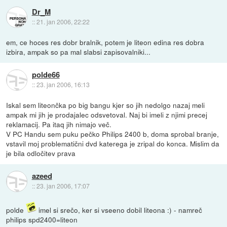
Dr_M
::
21. jan 2006, 22:22
em, ce hoces res dobr bralnik, potem je liteon edina res dobra
izbira, ampak so pa mal slabsi zapisovalniki...
polde66
::
23. jan 2006, 16:13
Iskal sem liteončka po big bangu kjer so jih nedolgo nazaj meli
ampak mi jih je prodajalec odsvetoval. Naj bi imeli z njimi precej
reklamacij. Pa itaq jih nimajo več.
V PC Handu sem puku pečko Philips 2400 b, doma sprobal branje,
vstavil moj problematični dvd katerega je zripal do konca. Mislim da
je bila odločitev prava
azeed
::
23. jan 2006, 17:07
polde
imel si srečo, ker si vseeno dobil liteona :) - namreč
philips spd2400=liteon