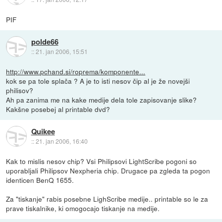
PIF
polde66
::
21. jan 2006, 15:51
http://www.pchand.si/roprema/komponente...
kok se pa tole splača ? A je to isti nesov čip al je že novejši
philisov?
Ah pa zanima me na kake medije dela tole zapisovanje slike?
Kakšne posebej al printable dvd?
Quikee
::
21. jan 2006, 16:40
Kak to mislis nesov chip? Vsi Philipsovi LightScribe pogoni so
uporabljali Philipsov Nexpheria chip. Drugace pa zgleda ta pogon
identicen BenQ 1655.
Za "tiskanje" rabis posebne LighScribe medije.. printable so le za
prave tiskalnike, ki omogocajo tiskanje na medije.