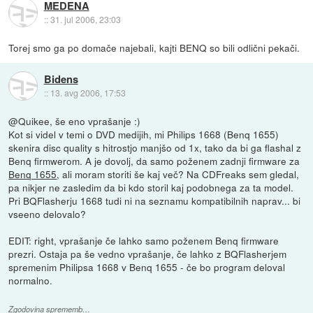
MEDENA
::
31. jul 2006, 23:03
Torej smo ga po domače najebali, kajti BENQ so bili odlični pekači.
Bidens
::
13. avg 2006, 17:53
@Quikee, še eno vprašanje :)
Kot si videl v temi o DVD medijih, mi Philips 1668 (Benq 1655)
skenira disc quality s hitrostjo manjšo od 1x, tako da bi ga flashal z
Benq firmwerom. A je dovolj, da samo poženem zadnji firmware za
Benq 1655
, ali moram storiti še kaj več? Na CDFreaks sem gledal,
pa nikjer ne zasledim da bi kdo storil kaj podobnega za ta model.
Pri BQFlasherju 1668 tudi ni na seznamu kompatibilnih naprav... bi
vseeno delovalo?
EDIT: right, vprašanje če lahko samo poženem Benq firmware
prezri. Ostaja pa še vedno vprašanje, če lahko z BQFlasherjem
spremenim Philipsa 1668 v Benq 1655 - če bo program deloval
normalno.
Zgodovina sprememb…