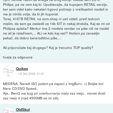
Philips, pa ne vem kaj bi. Upoštevajte, da kupujem RETAIL verzijo,
ker sem videl kako nekateri trgovci počnejo z vrečkastimi modeli in
me je minila volja, da bi jih kupoval.
Torej, 4167B RETAIL na com-shop ni več videti, pred tednom
mislim, da sem ga zasledil za 14k SIT in nekaj drobiža. Kaj se mi od
Philipsa splača? Merkur ima 2 modela vendar ne piše nič ne model
ne ali je retail/oem,... ALi ve kdo kaj več? Hočem pa zanesljiv
pekač, da dobro bere/odlično piše,...
Ali priporočate kaj drugega? Kaj je trenutno TOP quality?
hvala za odgovore
Quikee
::
19. feb 2006, 01:01
MEDENA: Naredi ISO potem pa zapeci z ImgBurn. =) Boljse kot
Nero CD/DVD Speed.
Aja.. BenQ ma bug pri overburnanju malo cez mejo.. mores dosti
cez mejo it (nad 4500MB se mi zdi).
OldSkul