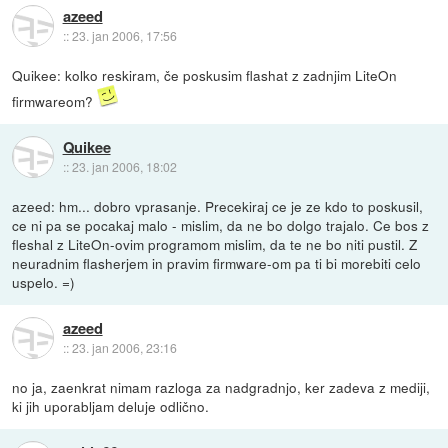
azeed
::
23. jan 2006, 17:56
Quikee: kolko reskiram, če poskusim flashat z zadnjim LiteOn
firmwareom?
Quikee
::
23. jan 2006, 18:02
azeed: hm... dobro vprasanje. Precekiraj ce je ze kdo to poskusil,
ce ni pa se pocakaj malo - mislim, da ne bo dolgo trajalo. Ce bos z
fleshal z LiteOn-ovim programom mislim, da te ne bo niti pustil. Z
neuradnim flasherjem in pravim firmware-om pa ti bi morebiti celo
uspelo. =)
azeed
::
23. jan 2006, 23:16
no ja, zaenkrat nimam razloga za nadgradnjo, ker zadeva z mediji,
ki jih uporabljam deluje odlično.