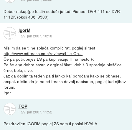
Dober nakup(po testih sodeč) je tudi Pioneer DVR-111 oz DVR-
111BK (okoli 40€, 9500)
IgorM
::
29. jan 2007, 10:18
Mislim da se ti ne splača komplicirat, poglej si test
http://www.cdfreaks.com/reviews/Lite-On...
Če pa potrubuješ LS pa kupi vezijo H namesto P.
Pa še ena dobra stvar, v orginal škatli dobiš 3 sprednje ploščice
črno, belo, sivo.
Jaz ga dobim ta teden pa ti lahko kaj poročam kako se obnese,
ampak mislim da je na cd freaks dovolj napisano, poglej tud njihov
forum.
Igor
TOP
::
29. jan 2007, 11:52
Pozdravljen IGORM poglej ZS sem ti poslal.HVALA