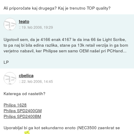
Ali priporočate kaj drugega? Kaj je trenutno TOP quality?
teato
::
19. feb 2006, 19:29
Ugotovil sem, da je 4166 enak 4167 le da ima 66 še Light Scribe,
to pa naj bi bila edina razlika, stane pa 13k retail verzija in ga bom
verjetno nabavil, ker Philipse sem samo OEM našel pri PCHand...
LP
cbelica
::
22. feb 2006, 14:45
Katerega od nastetih?
Philips 1628
Philips SPD2400GM
Philips SPD2400BM
Uporabljal bi ga kot sekundarno enoto (NEC3500 zaenkrat se