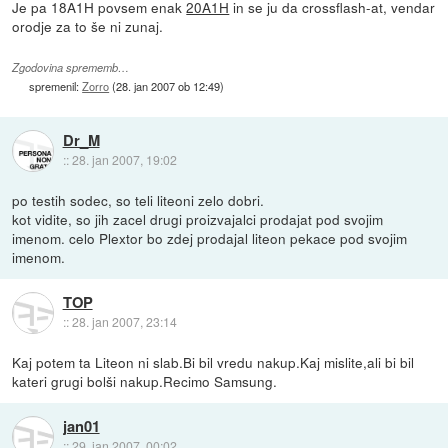
Je pa 18A1H povsem enak
20A1H
in se ju da crossflash-at, vendar
orodje za to še ni zunaj.
Zgodovina sprememb…
spremenil:
Zorro
(
28. jan 2007 ob 12:49
)
Dr_M
::
28. jan 2007, 19:02
po testih sodec, so teli liteoni zelo dobri.
kot vidite, so jih zacel drugi proizvajalci prodajat pod svojim
imenom. celo Plextor bo zdej prodajal liteon pekace pod svojim
imenom.
TOP
::
28. jan 2007, 23:14
Kaj potem ta Liteon ni slab.Bi bil vredu nakup.Kaj mislite,ali bi bil
kateri grugi bolši nakup.Recimo Samsung.
jan01
::
29. jan 2007, 00:02