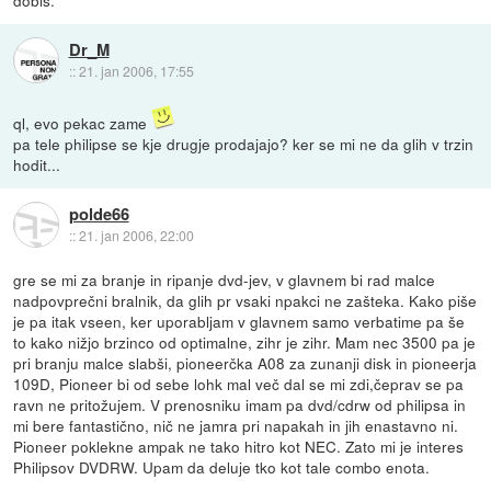
Dr_M
::
21. jan 2006, 17:55
ql, evo pekac zame
pa tele philipse se kje drugje prodajajo? ker se mi ne da glih v trzin
hodit...
polde66
::
21. jan 2006, 22:00
gre se mi za branje in ripanje dvd-jev, v glavnem bi rad malce
nadpovprečni bralnik, da glih pr vsaki npakci ne zašteka. Kako piše
je pa itak vseen, ker uporabljam v glavnem samo verbatime pa še
to kako nižjo brzinco od optimalne, zihr je zihr. Mam nec 3500 pa je
pri branju malce slabši, pioneerčka A08 za zunanji disk in pioneerja
109D, Pioneer bi od sebe lohk mal več dal se mi zdi,čeprav se pa
ravn ne pritožujem. V prenosniku imam pa dvd/cdrw od philipsa in
mi bere fantastično, nič ne jamra pri napakah in jih enastavno ni.
Pioneer poklekne ampak ne tako hitro kot NEC. Zato mi je interes
Philipsov DVDRW. Upam da deluje tko kot tale combo enota.