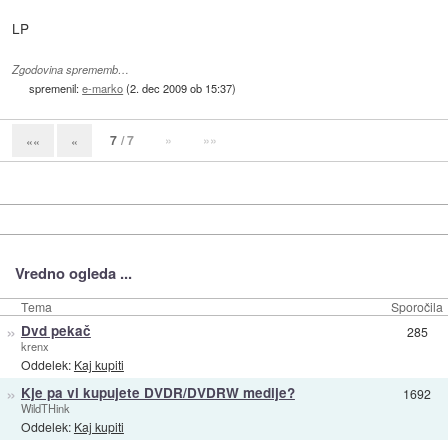
LP
Zgodovina sprememb…
spremenil:
e-marko
(
2. dec 2009 ob 15:37
)
7
/ 7
»
»»
««
«
Vredno ogleda ...
Tema
Sporočila
»
Dvd pekač
285
krenx
Oddelek:
Kaj kupiti
»
Kje pa vi kupujete DVDR/DVDRW medije?
1692
WildTHink
Oddelek:
Kaj kupiti