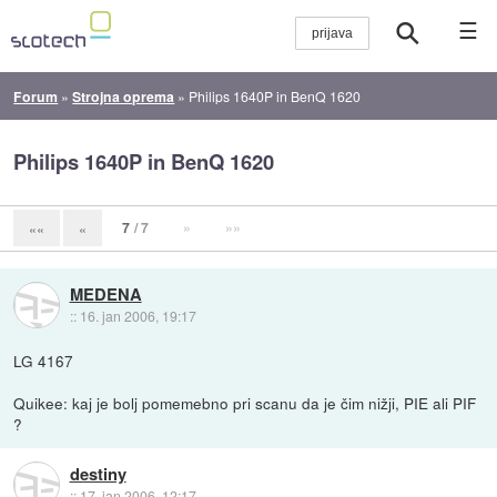
☰
Forum
»
Strojna oprema
»
Philips 1640P in BenQ 1620
Philips 1640P in BenQ 1620
7
/ 7
»
»»
««
«
MEDENA
::
16. jan 2006, 19:17
LG 4167
Quikee: kaj je bolj pomemebno pri scanu da je čim nižji, PIE ali PIF
?
destiny
::
17. jan 2006, 12:17