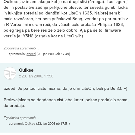
Quikee: jaz imam takega kot je na drugi sliki (črnega). Tudi zgornji
del in postavitve zadnje priključne plošče, ter seveda gumb, lučka
in luknjica spredaj so identični kot LiteOn 1635. Najprej sem bil
malo razočaran, ker sem pričakoval Benq, vendar po par burnih z
+R Verbatimi moram reči, da včasih celo prekaša Philipsa 1628,
poleg tega pa bere res zelo zelo dobro. Aja pa še to: firmware
verzija je: Y5H2 (oznaka kot na LiteOn-ih)
Zgodovina sprememb…
spremenilo:
azeed
(
23. jan 2006 ob 17:49
)
Quikee
::
23. jan 2006, 17:50
azeed: Je pa tudi cisto mozno, da je crni LiteOn, beli pa BenQ. =)
Proizvajalcem se dandanes cist jebe kateri pekac prodajajo samo,
da prodajo.
Zgodovina sprememb…
spremenil:
Quikee
(
23. jan 2006 ob 17:51
)