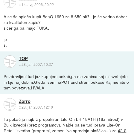
::
14. avg 2006, 20:22
A se še splača kupit BenQ 1650 za 8.650 sit?...je še vedno dober
za kvaliteten zapis?
sicer ga pa imajo
TUKAJ
lp
s.
TOP
::
28. jan 2007, 10:27
Pozdravljeni tud jaz kupujem pekač,pa me zanima kaj mi svetujete
in kje naj dobim.Gledal sem naPC hand strani pekače.Kaj menite o
tem
povezava
.HVALA
Zorro
::
28. jan 2007, 12:40
Ta pekač je najbrž prepakiran Lite-On LH-18A1H (18x hitrost) v
Bulk izvedbi (brez programov). Najde pa se tudi prava Lite-On
Retail izvedba (programi, zamenljiva sprednja ploščica...) za
42 €
.