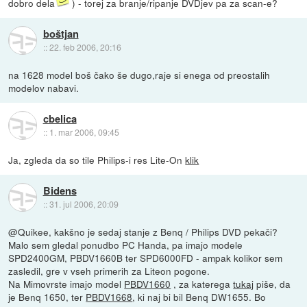
dobro dela
) - torej za branje/ripanje DVDjev pa za scan-e?
boštjan
::
22. feb 2006, 20:16
na 1628 model boš čako še dugo,raje si enega od preostalih
modelov nabavi.
cbelica
::
1. mar 2006, 09:45
Ja, zgleda da so tile Philips-i res Lite-On
klik
Bidens
::
31. jul 2006, 20:09
@Quikee, kakšno je sedaj stanje z Benq / Philips DVD pekači?
Malo sem gledal ponudbo PC Handa, pa imajo modele
SPD2400GM, PBDV1660B ter SPD6000FD - ampak kolikor sem
zasledil, gre v vseh primerih za Liteon pogone.
Na Mimovrste imajo model
PBDV1660
, za katerega
tukaj
piše, da
je Benq 1650, ter
PBDV1668
, ki naj bi bil Benq DW1655. Bo