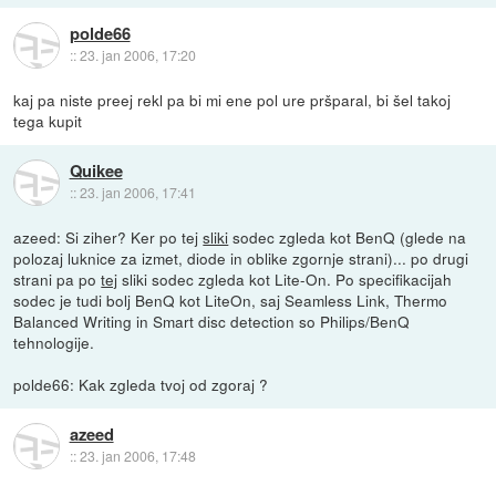
polde66
::
23. jan 2006, 17:20
kaj pa niste preej rekl pa bi mi ene pol ure pršparal, bi šel takoj
tega kupit
Quikee
::
23. jan 2006, 17:41
azeed: Si ziher? Ker po tej
sliki
sodec zgleda kot BenQ (glede na
polozaj luknice za izmet, diode in oblike zgornje strani)... po drugi
strani pa po
tej
sliki sodec zgleda kot Lite-On. Po specifikacijah
sodec je tudi bolj BenQ kot LiteOn, saj Seamless Link, Thermo
Balanced Writing in Smart disc detection so Philips/BenQ
tehnologije.
polde66: Kak zgleda tvoj od zgoraj ?
azeed
::
23. jan 2006, 17:48