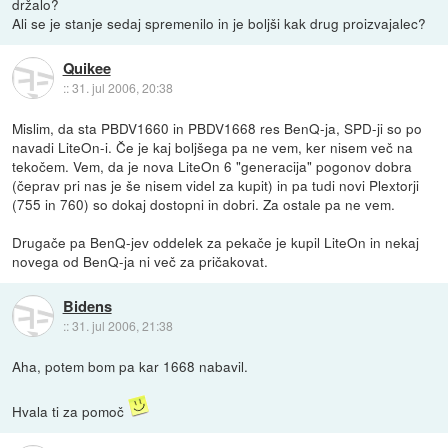
držalo?
Ali se je stanje sedaj spremenilo in je boljši kak drug proizvajalec?
Quikee
::
31. jul 2006, 20:38
Mislim, da sta PBDV1660 in PBDV1668 res BenQ-ja, SPD-ji so po
navadi LiteOn-i. Če je kaj boljšega pa ne vem, ker nisem več na
tekočem. Vem, da je nova LiteOn 6 "generacija" pogonov dobra
(čeprav pri nas je še nisem videl za kupit) in pa tudi novi Plextorji
(755 in 760) so dokaj dostopni in dobri. Za ostale pa ne vem.
Drugače pa BenQ-jev oddelek za pekače je kupil LiteOn in nekaj
novega od BenQ-ja ni več za pričakovat.
Bidens
::
31. jul 2006, 21:38
Aha, potem bom pa kar 1668 nabavil.
Hvala ti za pomoč