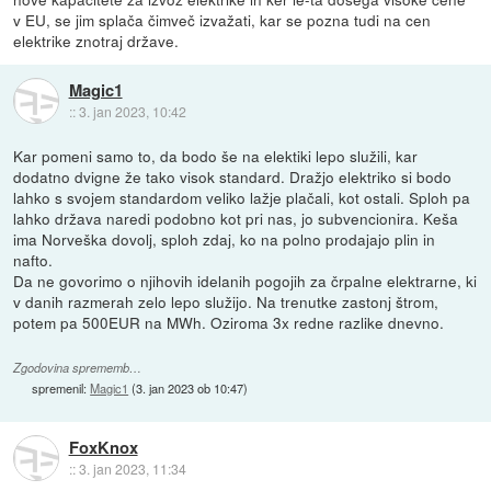
v EU, se jim splača čimveč izvažati, kar se pozna tudi na cen
elektrike znotraj države.
Magic1
::
3. jan 2023, 10:42
Kar pomeni samo to, da bodo še na elektiki lepo služili, kar
dodatno dvigne že tako visok standard. Dražjo elektriko si bodo
lahko s svojem standardom veliko lažje plačali, kot ostali. Sploh pa
lahko država naredi podobno kot pri nas, jo subvencionira. Keša
ima Norveška dovolj, sploh zdaj, ko na polno prodajajo plin in
nafto.
Da ne govorimo o njihovih idelanih pogojih za črpalne elektrarne, ki
v danih razmerah zelo lepo služijo. Na trenutke zastonj štrom,
potem pa 500EUR na MWh. Oziroma 3x redne razlike dnevno.
Zgodovina sprememb…
spremenil:
Magic1
(
3. jan 2023 ob 10:47
)
FoxKnox
::
3. jan 2023, 11:34