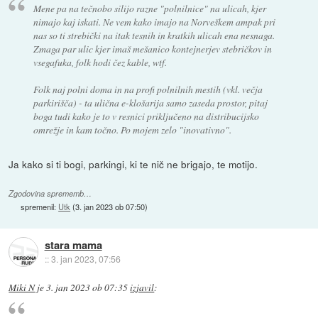
Mene pa na tečnobo silijo razne "polnilnice" na ulicah, kjer
nimajo kaj iskati. Ne vem kako imajo na Norveškem ampak pri
nas so ti strebički na itak tesnih in kratkih ulicah ena nesnaga.
Zmaga par ulic kjer imaš mešanico kontejnerjev stebričkov in
vsegafuka, folk hodi čez kable, wtf.
Folk naj polni doma in na profi polnilnih mestih (vkl. večja
parkirišča) - ta ulična e-klošarija samo zaseda prostor, pitaj
boga tudi kako je to v resnici priključeno na distribucijsko
omrežje in kam točno. Po mojem zelo "inovativno".
Ja kako si ti bogi, parkingi, ki te nič ne brigajo, te motijo.
Zgodovina sprememb…
spremenil:
Utk
(
3. jan 2023 ob 07:50
)
stara mama
::
3. jan 2023, 07:56
Miki N
je
3. jan 2023 ob 07:35
izjavil
: