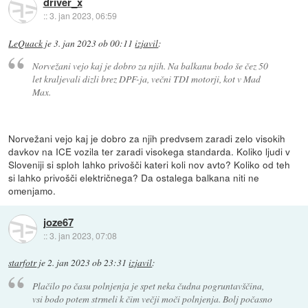
driver_x
::
3. jan 2023, 06:59
LeQuack
je
3. jan 2023 ob 00:11
izjavil
:
Norvežani vejo kaj je dobro za njih. Na balkanu bodo še čez 50
let kraljevali dizli brez DPF-ja, večni TDI motorji, kot v Mad
Max.
Norvežani vejo kaj je dobro za njih predvsem zaradi zelo visokih
davkov na ICE vozila ter zaradi visokega standarda. Koliko ljudi v
Sloveniji si sploh lahko privošči kateri koli nov avto? Koliko od teh
si lahko privošči električnega? Da ostalega balkana niti ne
omenjamo.
joze67
::
3. jan 2023, 07:08
starfotr
je
2. jan 2023 ob 23:31
izjavil
:
Plačilo po času polnjenja je spet neka čudna pogruntavščina,
vsi bodo potem strmeli k čim večji moči polnjenja. Bolj počasno