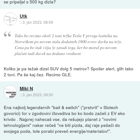
se pripeljal s 500 kg dizla?
Utk
::
3. jan 2023, 08:59
Tako bo recimo okoli 2 toni težka Tesla Y prvega lastnika na
Norveškem po novem stala dodatnih 1800 evrov davka na težo.
Cena pa bo itak višja že zaradi tega, ker bo moral po novem
plačati tudi davek na dodano vrednost.
Koliko je pa težak dizel SUV dolg 5 metrov? Spoiler alert, glih tako
2 toni. Pa še kaj čez. Recimo GLE.
Miki N
::
3. jan 2023, 09:00
Ena najbolj legendarnih "bait & switch" ("prstvrit" v Slotech
govorici) for v zgodovini človeštva bo ko bodo začeli z EV eko
krivdo . Najprej nahecaš vse, da rešujejo planet z "novimi
tehnologijami" nakar rečeš "ne biti pizda, daj raje pešači do
svojega poda, tole porabi preveč energije/materialov!".