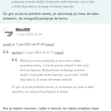
polnjenje prinaša daljšo življenjsko dobo baterije, saj ni tako
velikih degradacij. In manj obremeni omrežje.
Če gre za javna polnilna mesta, je računanje po času še kako
smiselno, da omogočiš polnjenje še komu.
Mato989
::
3. jan 2023, 07:20
joze67
je
3. jan 2023 ob 07:08
izjavil
:
starfotr
je
2. jan 2023 ob 23:31
izjavil
:
Plačilo po času polnjenja je spet neka čudna
pogruntavščina, vsi bodo potem strmeli k čim večji
moči polnjenja. Bolj počasno polnjenje prinaša
daljšo življenjsko dobo baterije, saj ni tako velikih
degradacij. In manj obremeni omrežje.
Če gre za javna polnilna mesta, je računanje po času še kako
smiselno, da omogočiš polnjenje še komu.
Ker je sistem neumen, nafta in bencin ne rabita omejitve časa