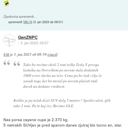
Zgodovina sprememb…
spremenil:
Miki N
(
3. jan 2023 ob 09:01
)
GenZNPC
::
3. jan 2023, 09:07
Utk
je
3. jan 2023 ob 08:59
izjavil
:
Tako bo recimo okoli 2 toni težka Tesla Y prvega
lastnika na Norveškem po novem stala dodatnih
1800 evrov davka na težo. Cena pa bo itak višja že
zaradi tega, ker bo moral po novem plačati tudi
davek na dodano vrednost.
Koliko je pa težak dizel SUV dolg 5 metrov? Spoiler alert, glih
tako 2 toni. Pa še kaj čez. Recimo GLE.
Nas porsa cayene cupe je 2.370 kg.
5 metrskih SUVjev je pred sparom danes zjutraj blo tocno en, star.