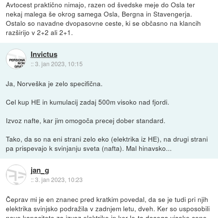
Avtocest praktično nimajo, razen od švedske meje do Osla ter
nekaj malega še okrog samega Osla, Bergna in Stavengerja.
Ostalo so navadne dvopasovne ceste, ki se občasno na klancih
razširijo v 2+2 ali 2+1.
Invictus
::
3. jan 2023, 10:15
Ja, Norveška je zelo specifična.
Cel kup HE in kumulacij zadaj 500m visoko nad fjordi.
Izvoz nafte, kar jim omogoča precej dober standard.
Tako, da so na eni strani zelo eko (elektrika iz HE), na drugi strani
pa prispevajo k svinjanju sveta (nafta). Mal hinavsko...
jan_g
::
3. jan 2023, 10:23
Čeprav mi je en znanec pred kratkim povedal, da se je tudi pri njih
elektrika svinjsko podražila v zadnjem letu, dveh. Ker so usposobili
nove kapacitete za izvoz elektrike in ker le-ta dosega visoke cene