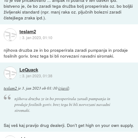
To je vse pričakovano ... ampak ni poanta v teh davkih ipd.
bistveno je, če bo zaradi tega družba bolj prosperirala oz. bo boljši
življenski standard (npr. manj raka oz. pljučnih bolezni zaradi
čistejšega zraka ipd.).
teslam2
::
3. jan 2023, 01:10
njihova druzba ze in bo prosperirala zaradi pumpanja in prodaje
fosilnih goriv. brez tega bi bli norvezani navadni siromaki.
LeQuack
::
3. jan 2023, 01:38
teslam2
je
3. jan 2023 ob 01:10
izjavil
:
njihova druzba ze in bo prosperirala zaradi pumpanja in
prodaje fosilnih goriv. brez tega bi bli norvezani navadni
siromaki.
Saj veš kaj pravijo drug dealerji. Don't get high on your own supply.