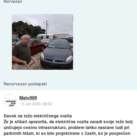
Norvezan
Nenorvezan podalpski
Mato989
::
3. jan 2023, 08:53
Davek na težo električnega vozila
Že je slišati opozorila, da električna vozila zaradi svoje teže bolj
uničujejo cestno infrastrukturo, problem lahko nastane tudi pri
parkirnih hišah, ki so bile projektirane v časih, ko je povprečen