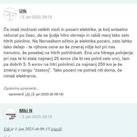
Utk
::
3. jan 2023, 09:15
Če imaš možnost velikih moči in poceni elektrike, je bolj smiselno
računat po času, da se ljudje hitro obrnejo in rabiš manj tako zelo
hitrih polnilnic. Na Norveškem očitno je elektrika poceni, zato lahko
tako delajo - te njihove cene so še zmeraj nižje kot pri nas
trenutno, še posebej na hitrih polnilnicah. Ena ura hitrega polnjenja
pri nas te bi stala najmanj 25 evrov (če bi res polnil celo uro), tam
pa dobrih 5. 5 evrov na hitri polnilnici za najmanj 250 km je še
zmeraj v rangu "zastonj". Tako poceni ne polneš niti doma, če
nimaš elektrarne.
Zgodovina sprememb…
spremenil:
Utk
(
3. jan 2023 ob 09:16
)
Miki N
::
3. jan 2023, 09:19
Utk
je
3. jan 2023 ob 09:15
izjavil
: