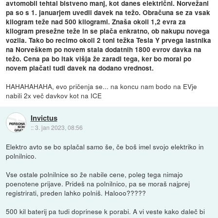
avtomobil tehtal bistveno manj, kot danes električni. Norvežani
pa so s 1. januarjem uvedli davek na težo. Obračuna se za vsak
kilogram teže nad 500 kilogrami. Znaša okoli 1,2 evra za
kilogram presežne teže in se plača enkratno, ob nakupu novega
vozila. Tako bo recimo okoli 2 toni težka Tesla Y prvega lastnika
na Norveškem po novem stala dodatnih 1800 evrov davka na
težo. Cena pa bo itak višja že zaradi tega, ker bo moral po
novem plačati tudi davek na dodano vrednost.
HAHAHAHAHA, evo pričenja se... na koncu nam bodo na EVje
nabili 2x več davkov kot na ICE
Invictus
::
3. jan 2023, 08:56
Elektro avto se bo splačal samo še, če boš imel svojo elektriko in
polnilnico.
Vse ostale polnilnice so že nabile cene, poleg tega nimajo
poenotene prijave. Prideš na polnilnico, pa se moraš najprej
registrirati, preden lahko polniš. Halooo?????
500 kil baterij pa tudi doprinese k porabi. A vi veste kako daleč bi