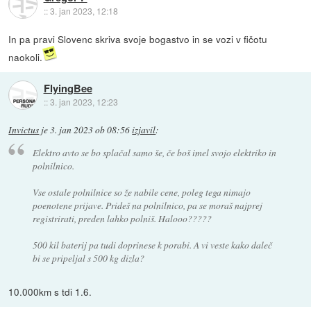
::
3. jan 2023, 12:18
In pa pravi Slovenc skriva svoje bogastvo in se vozi v fičotu
naokoli.
FlyingBee
::
3. jan 2023, 12:23
Invictus
je
3. jan 2023 ob 08:56
izjavil
:
Elektro avto se bo splačal samo še, če boš imel svojo elektriko in
polnilnico.
Vse ostale polnilnice so že nabile cene, poleg tega nimajo
poenotene prijave. Prideš na polnilnico, pa se moraš najprej
registrirati, preden lahko polniš. Halooo?????
500 kil baterij pa tudi doprinese k porabi. A vi veste kako daleč
bi se pripeljal s 500 kg dizla?
10.000km s tdi 1.6.