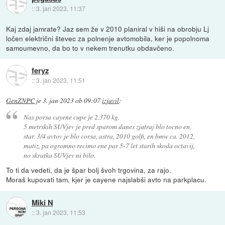
::
3. jan 2023, 11:37
Kaj zdaj jamrate? Jaz sem že v 2010 planiral v hiši na obrobju Lj
ločen električni števec za polnenje avtomobila, ker je popolnoma
samoumevno, da bo to v nekem trenutku obdavčeno.
feryz
::
3. jan 2023, 11:51
GenZNPC
je
3. jan 2023 ob 09:07
izjavil
:
Nas porsa cayene cupe je 2.370 kg.
5 metrskih SUVjev je pred sparom danes zjutraj blo tocno en,
star. 3/4 avtov je blo corsa, astra, 2010 golfi, en bmw ca. 2012,
matiz, pa ogromno recimo ene par 5-7 let starih skoda octavij,
no skratka SUVjev ni bilo.
To ti da vedeti, da je špar bolj švoh trgovina, za rajo.
Moraš kupovati tam, kjer je cayene najslabši avto na parkplacu.
Miki N
::
3. jan 2023, 11:53