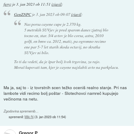
feryz
je
3. jan 2023 ob 11:51
izjavil
:
GenZNPC
je
3. jan 2023 ob 09:07
izjavil
:
Nas porsa cayene cupe je 2.370 kg.
5 metrskih SUVjev je pred sparom danes zjutraj blo
tocno en, star. 3/4 avtov je blo corsa, astra, 2010
golfi, en bmw ca. 2012, matiz, pa ogromno recimo
ene par 5-7 let starih skoda octavij, no skratka
SUVjev ni bilo.
To ti da vedeti, da je špar bolj švoh trgovina, za rajo.
Moraš kupovati tam, kjer je cayene najslabši avto na parkplacu.
Ma ja, saj to - iz tovrstnih scen težko oceniš realno stanje. Pri nas
lambote vidi recimo bolj poštar - Slotechovci namreč kupujejo
večinoma na netu.
Zgodovina sprememb…
spremenil:
Miki N
(
3. jan 2023 ob 11:54
)
Gregor P