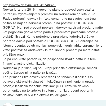
https://www.dnevnik.si/1042748623
Novica je iz leta 2016 in govori o planu prepoved vseh vozil z
notranjim izgorevanjem v prometu na Norveškem dp leta 2025.
Padec pobranih davkov in nizka cena nafte na svetovnem trgu
očitno že najeda norveški proračun na postavki POGONSKA
GORIVA. Namreč procent pobranih davkov na strani prodane nafte
kot pogonsko gorivo strmo pada z procentom povečane prodaje
električnih vozil.Ker je potrebno v proračunu katerikoli države
pobrane davke pod postavko POGONSKA GORIVA ohranjati na
istem procentu, se ob menjavi pogonjskih goriv lahko spremenijo le
vrste postavk za obdavčitev le teh, končni procent pa mora ostati
pribljižno enak.
Je pa ene vrste paradoks, da pospešeno izvaža nafto in s tem
financira lastno elektrifikacijo.
Norveška je primer, kaj bo Evropi prinesla elektrifikacija. Ampak
večina Evrope nima nafte za izvažat.
Lep primer širitve davkov smo videli pri tobačnih izdelkih. Ob
pojavu elektronskih cigaret in tekočinah za polnjenje in upadu
prodaje klasičnih tobačnih izdelkov, je EU razširila davčno
obremenitev na te izdelke in s tem ohranila procent pobranih
davkov .Zakaj bi bilo z elektriko kaj drugače ?
pegasus