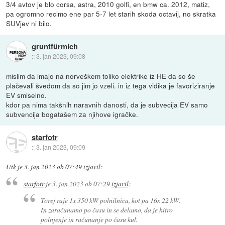
3/4 avtov je blo corsa, astra, 2010 golfi, en bmw ca. 2012, matiz,
pa ogromno recimo ene par 5-7 let starih skoda octavij, no skratka
SUVjev ni bilo.
gruntfürmich
::
3. jan 2023, 09:08
mislim da imajo na norveškem toliko elektrike iz HE da so še
plačevali švedom da so jim jo vzeli. in iz tega vidika je favoriziranje
EV smiselno.
kdor pa nima takšnih naravnih danosti, da je subvecija EV samo
subvencija bogatašem za njihove igračke.
starfotr
::
3. jan 2023, 09:09
Utk
je
3. jan 2023 ob 07:49
izjavil
:
starfotr
je
3. jan 2023 ob 07:29
izjavil
:
Torej raje 1x 350 kW polnilnica, kot pa 16x 22 kW.
In zaračunamo po času in se delamo, da je hitro
polnjenje in računanje po času kul.