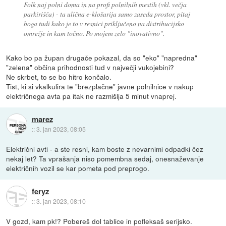
Folk naj polni doma in na profi polnilnih mestih (vkl. večja
parkirišča) - ta ulična e-klošarija samo zaseda prostor, pitaj
boga tudi kako je to v resnici priključeno na distribucijsko
omrežje in kam točno. Po mojem zelo "inovativno".
Kako bo pa župan drugače pokazal, da so "eko" "napredna"
"zelena" občina prihodnosti tud v največji vukojebini?
Ne skrbet, to se bo hitro končalo.
Tist, ki si vkalkulira te "brezplačne" javne polnilnice v nakup
električnega avta pa itak ne razmišlja 5 minut vnaprej.
marez
::
3. jan 2023, 08:05
Električni avti - a ste resni, kam boste z nevarnimi odpadki čez
nekaj let? Ta vprašanja niso pomembna sedaj, onesnaževanje
električnih vozil se kar pometa pod preprogo.
feryz
::
3. jan 2023, 08:10
V gozd, kam pk!? Pobereš dol tablice in pofleksaš serijsko.