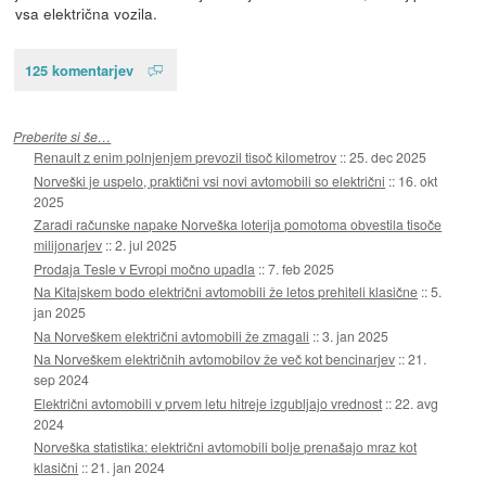
vsa električna vozila.
125 komentarjev
Preberite si še…
Renault z enim polnjenjem prevozil tisoč kilometrov
::
25. dec 2025
Norveški je uspelo, praktični vsi novi avtomobili so električni
::
16. okt
2025
Zaradi računske napake Norveška loterija pomotoma obvestila tisoče
milijonarjev
::
2. jul 2025
Prodaja Tesle v Evropi močno upadla
::
7. feb 2025
Na Kitajskem bodo električni avtomobili že letos prehiteli klasične
::
5.
jan 2025
Na Norveškem električni avtomobili že zmagali
::
3. jan 2025
Na Norveškem električnih avtomobilov že več kot bencinarjev
::
21.
sep 2024
Električni avtomobili v prvem letu hitreje izgubljajo vrednost
::
22. avg
2024
Norveška statistika: električni avtomobili bolje prenašajo mraz kot
klasični
::
21. jan 2024