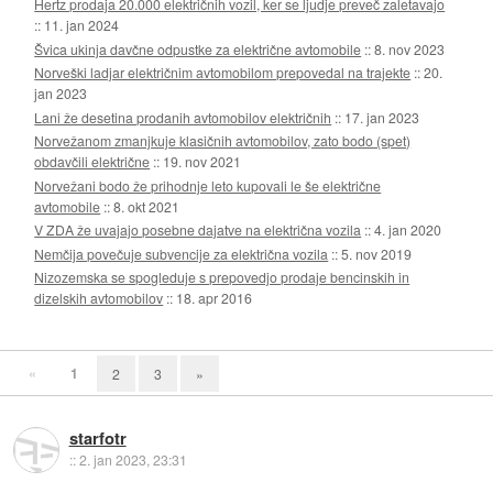
Hertz prodaja 20.000 električnih vozil, ker se ljudje preveč zaletavajo
::
11. jan 2024
Švica ukinja davčne odpustke za električne avtomobile
::
8. nov 2023
Norveški ladjar električnim avtomobilom prepovedal na trajekte
::
20.
jan 2023
Lani že desetina prodanih avtomobilov električnih
::
17. jan 2023
Norvežanom zmanjkuje klasičnih avtomobilov, zato bodo (spet)
obdavčili električne
::
19. nov 2021
Norvežani bodo že prihodnje leto kupovali le še električne
avtomobile
::
8. okt 2021
V ZDA že uvajajo posebne dajatve na električna vozila
::
4. jan 2020
Nemčija povečuje subvencije za električna vozila
::
5. nov 2019
Nizozemska se spogleduje s prepovedjo prodaje bencinskih in
dizelskih avtomobilov
::
18. apr 2016
«
1
2
3
»
starfotr
::
2. jan 2023, 23:31