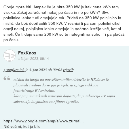
Oboje mora biti. Ampak če je hitra 350 kW je itak cena kWh tam
visoka. Zakaj zaračunat nekaj po času in ne po kWh? Btw,
polnilnice lahko tudi omejujejo tok. Prideš na 350 kW polnilnico in
misliš, da boš dobil celih 350 kW. V resnici ti pa sam polnilni cikel
omeji nekaj, polnilnica lahko omejuje in načrtno iztržijo več, kot bi
smeli. Če ti dajo samo 200 kW so te nategnili na suho. Ti pa plačaš
po času.
FoxKnox
::
3. jan 2023, 09:14
gruntfürmich
je
3. jan 2023 ob 09:08
izjavil
:
mislim da imajo na norveškem toliko elektrike iz HE da so še
plačevali švedom da so jim jo vzeli. in iz tega vidika je
favoriziranje EV smiselno.
kdor pa nima takšnih naravnih danosti, da je subvecija EV samo
subvencija bogatašem za njihove igračke.
https://www.google.com/amp/s/www.zurnal...
Nič več ni, kot je bilo