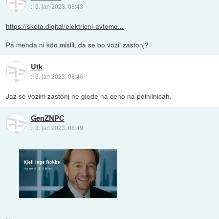
::
3. jan 2023, 08:43
https://sketa.digital/elektricni-avtomo...
Pa menda ni kdo mislil, da se bo vozil zastonj?
Utk
::
3. jan 2023, 08:46
Jaz se vozim zastonj ne glede na ceno na polnilnicah.
GenZNPC
::
3. jan 2023, 08:49