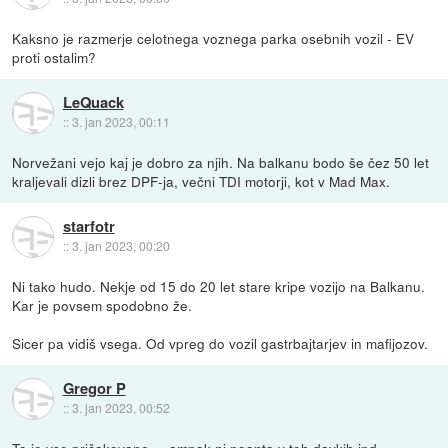
Kaksno je razmerje celotnega voznega parka osebnih vozil - EV
proti ostalim?
LeQuack
::
3. jan 2023, 00:11
Norvežani vejo kaj je dobro za njih. Na balkanu bodo še čez 50 let
kraljevali dizli brez DPF-ja, večni TDI motorji, kot v Mad Max.
starfotr
::
3. jan 2023, 00:20
Ni tako hudo. Nekje od 15 do 20 let stare kripe vozijo na Balkanu.
Kar je povsem spodobno že.
Sicer pa vidiš vsega. Od vpreg do vozil gastrbajtarjev in mafijozov.
Gregor P
::
3. jan 2023, 00:52