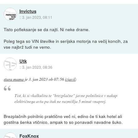
Invictus
::
3. jan 2023, 08:11
Tisto pofleksanje se da najti. Ni neke drame.
Poleg tega so VIN številke in serijska motorja na večij koncih, za
vse najbrž tudi ne vemo.
Utk
::
3. jan 2023, 08:36
stara mama
je
3. jan 2023 ob 07:56
izjavil
:
Tist, ki si vkalkulira te "brezplačne" javne polnilnice v nakup
električnega avta pa itak ne razmišlja 5 minut vnaprej.
Brezplačnih polnilnic praktično več ni, edino če ti kak hotel ali
gostilna šenka vtičnico, ampak to so ponavadi navadne šuko.
FoxKnox