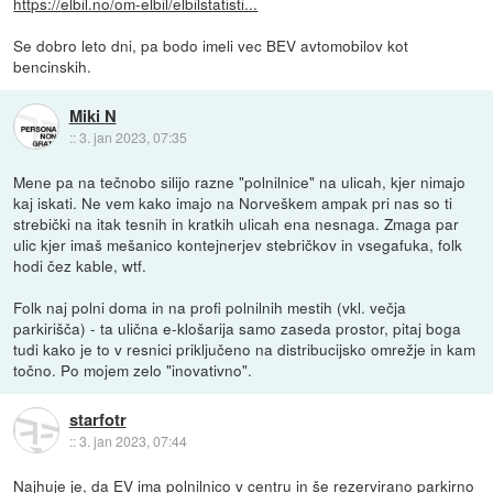
https://elbil.no/om-elbil/elbilstatisti...
Se dobro leto dni, pa bodo imeli vec BEV avtomobilov kot
bencinskih.
Miki N
::
3. jan 2023, 07:35
Mene pa na tečnobo silijo razne "polnilnice" na ulicah, kjer nimajo
kaj iskati. Ne vem kako imajo na Norveškem ampak pri nas so ti
strebički na itak tesnih in kratkih ulicah ena nesnaga. Zmaga par
ulic kjer imaš mešanico kontejnerjev stebričkov in vsegafuka, folk
hodi čez kable, wtf.
Folk naj polni doma in na profi polnilnih mestih (vkl. večja
parkirišča) - ta ulična e-klošarija samo zaseda prostor, pitaj boga
tudi kako je to v resnici priključeno na distribucijsko omrežje in kam
točno. Po mojem zelo "inovativno".
starfotr
::
3. jan 2023, 07:44
Najhuje je, da EV ima polnilnico v centru in še rezervirano parkirno