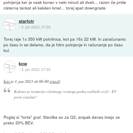
polnjenja ker je vsak konec v neki minuti ali dveh... razen če pride
cisterna tankat ali kakšen kmet... torej spet downgrade
starfotr
::
3. jan 2023, 07:29
Torej raje 1x 350 kW polnilnica, kot pa 16x 22 kW. In zaračunamo
po času in se delamo, da je hitro polnjenje in računanje po času
kul.
kow
::
3. jan 2023, 07:35
kixs
je
3. jan 2023 ob 00:00
izjavil
:
Kaksno je razmerje celotnega voznega parka osebnih vozil - EV
proti ostalim?
Poglej si "torta" graf. Stevilke so za Q3, ampak danes imajo ze
preko 20% BEV.