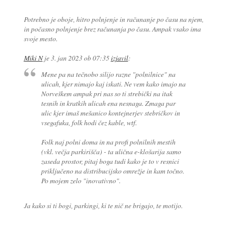
Potrebno je oboje, hitro polnjenje in računanje po času na njem,
in počasno polnjenje brez računanja po času. Ampak vsako ima
svoje mesto.
Miki N
je
3. jan 2023 ob 07:35
izjavil
:
Mene pa na tečnobo silijo razne "polnilnice" na
ulicah, kjer nimajo kaj iskati. Ne vem kako imajo na
Norveškem ampak pri nas so ti strebički na itak
tesnih in kratkih ulicah ena nesnaga. Zmaga par
ulic kjer imaš mešanico kontejnerjev stebričkov in
vsegafuka, folk hodi čez kable, wtf.
Folk naj polni doma in na profi polnilnih mestih
(vkl. večja parkirišča) - ta ulična e-klošarija samo
zaseda prostor, pitaj boga tudi kako je to v resnici
priključeno na distribucijsko omrežje in kam točno.
Po mojem zelo "inovativno".
Ja kako si ti bogi, parkingi, ki te nič ne brigajo, te motijo.