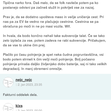
Tipična narko fora. Daš malo, da se folk navleče potem pa ko
postanejo odvisni pa začneš služit in pokriješ vse za nazaj.
Prav je, da se dodatno upošteva maso in večje uničenje cest. Pri
nas pa za EV še vedno ne plačujejo cestnine. Cestnina se pa
obračuna po moči in ne po masi vozila. Wtf.
In hvala, da bodo končno nehali take subvencije talat. Če se tako
zelo izplača za vse, potem zadeva ne rabi subvencije. Pričakujem,
da se vse to ukine čim prej.
Plačilo po času polnjenja je spet neka čudna pogruntavščina, vsi
bodo potem strmeli k čim večji moči polnjenja. Bolj počasno
polnjenje prinaša daljšo življenjsko dobo baterije, saj ni tako velikih
degradacij. In manj obremeni omrežje.
nejc_nejc
::
2. jan 2023, 23:35
Fakturni oddelek dela.
kixs
::
3. jan 2023, 00:00