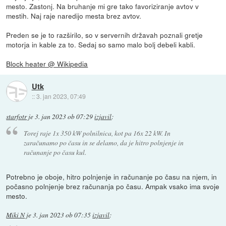
mesto. Zastonj. Na bruhanje mi gre tako favoriziranje avtov v
mestih. Naj raje naredijo mesta brez avtov.
Preden se je to razširilo, so v servernih državah poznali gretje
motorja in kable za to. Sedaj so samo malo bolj debeli kabli.
Block heater @ Wikipedia
Utk
::
3. jan 2023, 07:49
starfotr
je
3. jan 2023 ob 07:29
izjavil
:
Torej raje 1x 350 kW polnilnica, kot pa 16x 22 kW. In
zaračunamo po času in se delamo, da je hitro polnjenje in
računanje po času kul.
Potrebno je oboje, hitro polnjenje in računanje po času na njem, in
počasno polnjenje brez računanja po času. Ampak vsako ima svoje
mesto.
Miki N
je
3. jan 2023 ob 07:35
izjavil
: