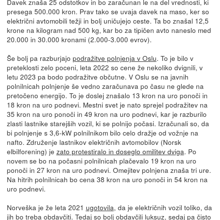
Davek znaša 25 odstotkov in bo zaračunan le na del vrednosti, ki
presega 500.000 kron. Prav tako se uvaja davek na maso, ker so
električni avtomobili težji in bolj uničujejo ceste. Ta bo znašal 12,5
krone na kilogram nad 500 kg, kar bo za tipičen avto naneslo med
20.000 in 30.000 kronami (2.000-3.000 evrov).
Še bolj pa razburjajo
podražitve polnjenja v Oslu
. To je bilo v
preteklosti zelo poceni, leta 2022 so cene že nekoliko dvignili, v
letu 2023 pa bodo podražitve občutne. V Oslu se na javnih
polnilnicah polnjenje še vedno zaračunava po času ne glede na
pretočeno energijo. To je doslej znašalo 13 kron na uro ponoči in
18 kron na uro podnevi. Mestni svet je nato sprejel podražitev na
35 kron na uro ponoči in 49 kron na uro podnevi, kar je razburilo
zlasti lastnike starejših vozil, ki se polnijo počasi. Izračunali so, da
bi polnjenje s 3,6-kW polnilnikom bilo celo dražje od vožnje na
nafto. Združenje lastnikov električnih avtomobilov (Norsk
elbilforening) je
zato protestiralo in doseglo omilitev dviga
. Po
novem se bo na počasni polnilnicah plačevalo 19 kron na uro
ponoči in 27 kron na uro podnevi. Omejitev polnjena znaša tri ure.
Na hitrih polnilnicah bo cena 38 kron na uro ponoči in 54 kron na
uro podnevi.
Norveška je že leta 2021
ugotovila
, da je električnih vozil toliko, da
jih bo treba obdavčiti. Tedaj so bolj obdavčili luksuz, sedaj pa čisto