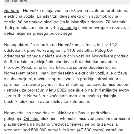
vir:
Reuters
- Norveška ostaja vodilna država na svetu pri prehodu na
Reuters
električna vozila. Lanski tržni delež električnih avtomobilov
je
znašal 80 odstotkov
, sledi pa jim le Islandija z dobrimi 70 odstotki.
Tudi preostala mesta pri vrhu
zasedajo
severnoevropske države, a
delež nikjer ne presega polovičnega.
Najpopularnejša znamka na Norveškem je Tesla, ki je z 12,2
odstotka tik pred Volkswagnom z 11,6 odstotka. Poleg 80-
odstotnega tržnega deleža električnih vozil na Norveškem prodajo
še 8,5 odstotka priključnih hibridov in 5,4 odstotka navadnih
hibridov. Preobrat je bil res hiter, saj so pred desetimi leti na
Norveškem prodali manj kot desetino električnih vozil, a je država
s subvencijami, davčnimi oprostitvami in gradnjo infrastrukture
spremenila navade javnosti. Tovrstni ukrepi pa seveda niso poceni
- strošek za proračun v letu 2022 ocenjujejo na štiri milijarde evrov
-, zato jih je Norveška z začetkom tega leta močno pristrigla.
Lastniki električnih avtomobilov so zato besni.
Napovedali so nove davke, ukinitev olajšav in podražitev
polnjenja.
Od letos
električni avtomobili niso več povsem oproščeni
plačila davka na dodano vrednost, temveč se bo ta za vozila
vrednosti nad 500.000 norveških kron (47.500 evrov) zaračunal.