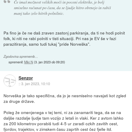
Če imaš možnost velikih moči in poceni elektrike, je bolj
smiselno računat po času, da se ljudje hitro obrnejo in rabiš
manj tako zelo hitrih polnilnic.
Pa fino je če ne daš zraven zastonj parkiranja, da ti ne hodi polnit
folk, ki niti ne rabi polniti v tisti situaciji. Pri nas je EV še v fazi
parazitiranja, samo tudi tukaj "pride Norveška".
Zgodovina sprememb…
spremenil:
Miki N
(
3. jan 2023 ob 09:20
)
Senzor
::
3. jan 2023, 10:10
Norveška je tako specifična, da jo je nesmiselno navajati kot zgled
za druge države.
Poleg že omenjenega v tej temi, ni za zanamariti tega, da se na
daljše razdalje ljudje tam vozijo z letali in vlaki. Ker z avtom lahko
za 200 kilometrov porabiš tudi 4-5 ur zaradi ozkih zavitih cest,
fjordov, trajektov, v zimskem času zaprtih cest čez fjelle itd.