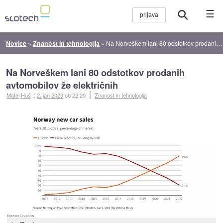
☰
Novice
»
Znanost in tehnologija
»
Na Norveškem lani 80 odstotkov prodanih avtomobilov že električnih
Na Norveškem lani 80 odstotkov prodanih
avtomobilov že električnih
Matej Huš
::
2. jan 2023
ob 22:20
Znanost in tehnologija