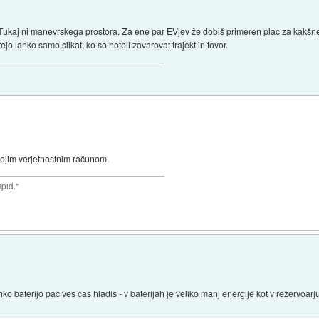
. Tukaj ni manevrskega prostora. Za ene par EVjev že dobiš primeren plac za kakšne 
ejo lahko samo slikat, ko so hoteli zavarovat trajekt in tovor.
vojim verjetnostnim računom.
upid."
hko baterijo pac ves cas hladis - v baterijah je veliko manj energije kot v rezervoarj