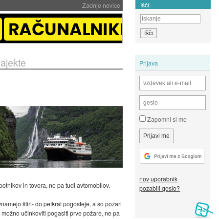
Išči:
Zadnje novice
rajekte
Prijava
Zapomni si me
nov uporabnik
potnikov in tovora, ne pa tudi avtomobilov.
pozabili geslo?
namejo štiri- do petkrat pogosteje, a so požari
je možno učinkoviti pogasiti prve požare, ne pa