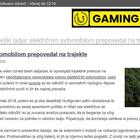
naslednji dve leti
::
včeraj ob 11:37
eški ladjar električnim avtomobilom prepovedal na t
tomobilom prepovedal na trajekte
jave
e eden izmed dveh ladjarjev, ki opravljata trajektne prevoze na
eden
nepričakovano prepovedala prevoz električnih avtomobilov, vseh
no potezo in nove
pogoje
so se odločili iz varnostnih razlogov, čeprav
tričnimi vozili in jih še naprej prevaža.
a leta 2018, potem ko je dve desetletji Hurtigruten edini obvladoval to
mobilov so sedaj spremenili politiko in črtali vse električno ali
ni tako odločiti, ko je zunanja analiza pokazala, da je tveganje za vžig
eveč nevaren za potnike in celotno ladjo. Pojasnjuje, da koncesija zahteva le prevoz 
 varnost in preventivo kažejo, da se avtomobili z motorji na notranje izgorevanje v
. Problematičen je vžig baterij, ki jih je izjemno težko pogasiti. Z orodji na ladji 