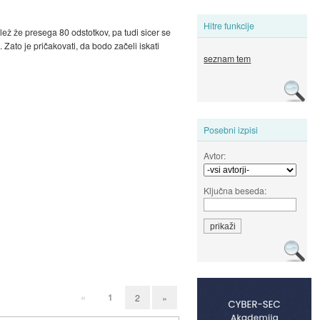
Hitre funkcije
elež že presega 80 odstotkov, pa tudi sicer se
Zato je pričakovati, da bodo začeli iskati
seznam tem
Posebni izpisi
Avtor:
Ključna beseda:
«
1
2
»