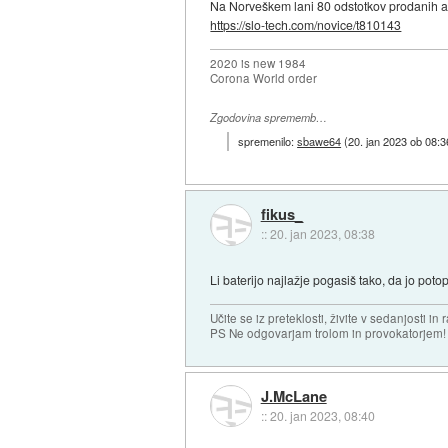
Na Norveškem lani 80 odstotkov prodanih av
https://slo-tech.com/novice/t810143
2020 is new 1984
Corona World order
Zgodovina sprememb…
spremenilo:
sbawe64
(
20. jan 2023 ob 08:3
fikus_
::
20. jan 2023, 08:38
Li baterijo najlažje pogasiš tako, da jo pot
Učite se iz preteklosti, živite v sedanjosti in 
PS Ne odgovarjam trolom in provokatorjem!
J.McLane
::
20. jan 2023, 08:40