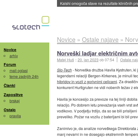
Sandisk že prodal več kot polovico SSD-jev za 
Novice
»
Ostale najave
»
Norv
Novice
Norveški ladjar električnim av
arhiv
Matej Huš
::
20. jan 2023
ob 07:54
Ostale na
Forum
Slo-Tech
- Norveška družba Havila Kystruten, ki j
mali oglasi
legendarni relaciji Bergen-Kirkenes, je minuli t
teme zadnjih 24h
hibridov in vozil z gorivnimi celicami
. Za drastič
Članki
konkurent Hurtigruten ne vidi nobenih težav z elek
Zaposlitve
Havila je koncesijo za prevoze na tej liniji dobil
brskaj
relacijo. Po dobrem letu prevažanja vseh vrst avto
Ostalo
vodikovo. V podjetju trdijo, da so se bili prisilje
pravila
preveliko. Požar na vozilu z baterijami bi bil pr
Zanimivo je, da analize norveškega Direktorata za
manj nevarni in ne dosegajo ekstremnih temperatur