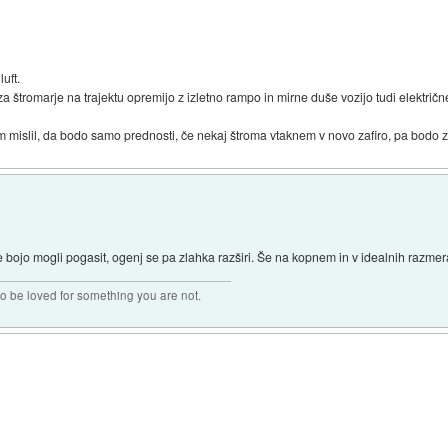
uft.
a štromarje na trajektu opremijo z izletno rampo in mirne duše vozijo tudi električn
Sem mislil, da bodo samo prednosti, če nekaj štroma vtaknem v novo zafiro, pa bodo zg
 ne bojo mogli pogasit, ogenj se pa zlahka razširi. Še na kopnem in v idealnih razm
 to be loved for something you are not.