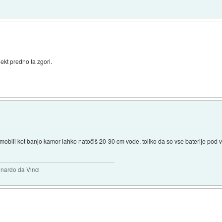
jekt predno ta zgori.
obili kot banjo kamor lahko natočiš 20-30 cm vode, toliko da so vse baterije pod v
eonardo da Vinci