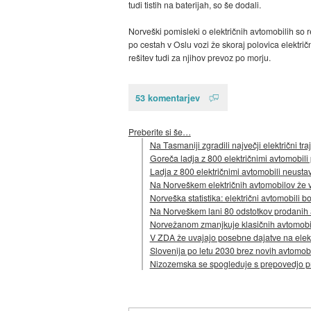
tudi tistih na baterijah, so še dodali.
Norveški pomisleki o električnih avtomobilih so re
po cestah v Oslu vozi že skoraj polovica električ
rešitev tudi za njihov prevoz po morju.
53 komentarjev
Preberite si še…
Na Tasmaniji zgradili največji električni tra
Goreča ladja z 800 električnimi avtomobili 
Ladja z 800 električnimi avtomobili neustav
Na Norveškem električnih avtomobilov že v
Norveška statistika: električni avtomobili b
Na Norveškem lani 80 odstotkov prodanih a
Norvežanom zmanjkuje klasičnih avtomobilo
V ZDA že uvajajo posebne dajatve na elekt
Slovenija po letu 2030 brez novih avtomobi
Nizozemska se spogleduje s prepovedjo pr