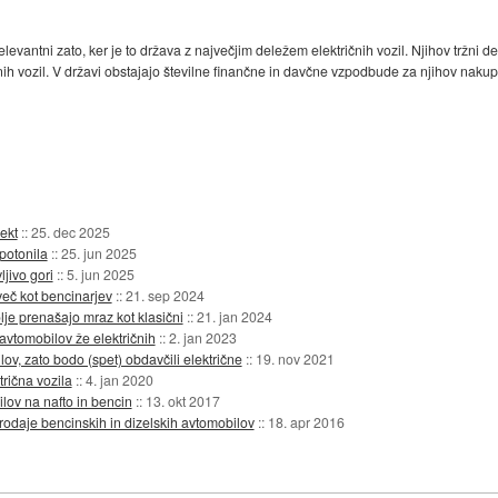
levantni zato, ker je to država z največjim deležem električnih vozil. Njihov tržni d
nih vozil. V državi obstajajo številne finančne in davčne vzpodbude za njihov nakup. 
jekt
::
25. dec 2025
potonila
::
25. jun 2025
ljivo gori
::
5. jun 2025
eč kot bencinarjev
::
21. sep 2024
olje prenašajo mraz kot klasični
::
21. jan 2024
vtomobilov že električnih
::
2. jan 2023
v, zato bodo (spet) obdavčili električne
::
19. nov 2021
rična vozila
::
4. jan 2020
lov na nafto in bencin
::
13. okt 2017
odaje bencinskih in dizelskih avtomobilov
::
18. apr 2016