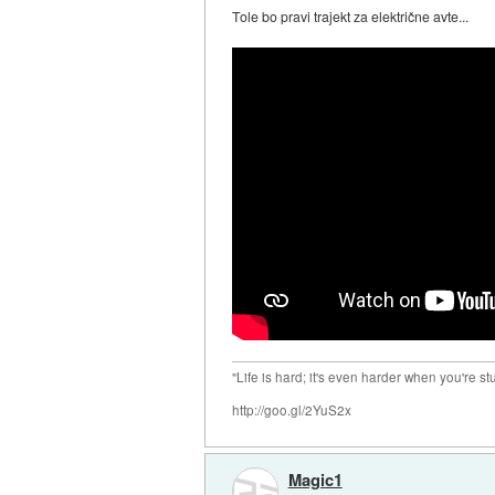
Tole bo pravi trajekt za električne avte...
"Life is hard; it's even harder when you're st
http://goo.gl/2YuS2x
Magic1