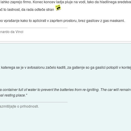
e lahko zaprejo firmo. Konec koncev ladja pluje na vodi, tako da hladilnega sredstva 
ač to lastnost, da rada odteče stran
o vprašanje kako to aplicirati v zaprtem prostoru, brez gasilcev z gas maskami.
eonardo da Vinci
iz katerega se je v avtosalonu začelo kaditi, za gašenje so ga gasilci potopili v konte
ontainer full of water to prevent the batteries from re-igniting. The car will rema
nal resting place."
razmišljajte o prihodnosti.