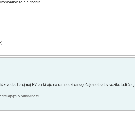
tomobilov že električnih
6
)
opiš v vodo. Torej naj EV parkirajo na rampe, ki omogočajo potopitev vozila, tudi če 
razmišljajte o prihodnosti.