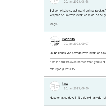
::
20. jan 2023, 08:58
Sej vemo kako so avti parkirani na trajektu
Verjetno so jim zavarovalnice rekle, da se gr
Magic
Invictus
::
20. jan 2023, 09:07
Ja, na koncu vse povedo zavarovalnice s s
"Life is hard; it's even harder when you're st
http://goo.gl/2YuS2x
kow
::
20. jan 2023, 09:50
Naceloma, ce dovolj hitro detektiras vzig, la