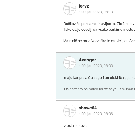
feryz
::
20. jan 2023, 08:13
Rešitev že poznamo iz avijacije. Zic fukne v l
Tako da je dovolj, da vsako parkirno mesto z
Matr, nič ne bo z Norveško letos. Jej, jej. 
Avenger
::
20. jan 2023, 08:33
Imajo kar prav. Če zagori en električar, ga
It is better to be hated for what you are than
sbawe64
::
20. jan 2023, 08:36
Iz ostalih novic