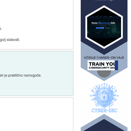
e.
olj slabosti.
erah je praktično nemogoče.