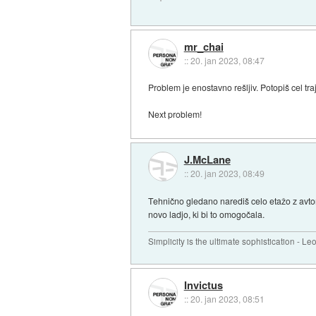
mr_chai
::
20. jan 2023, 08:47
Problem je enostavno rešljiv. Potopiš cel tra
Next problem!
J.McLane
::
20. jan 2023, 08:49
Tehnično gledano narediš celo etažo z avtom
novo ladjo, ki bi to omogočala.
Simplicity is the ultimate sophistication - L
Invictus
::
20. jan 2023, 08:51