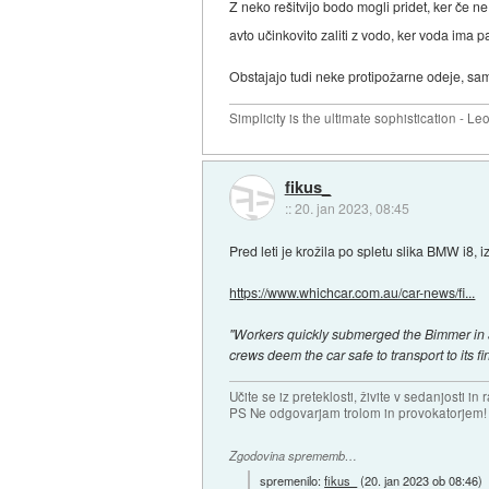
Z neko rešitvijo bodo mogli pridet, ker če n
avto učinkovito zaliti z vodo, ker voda ima p
Obstajajo tudi neke protipožarne odeje, sam
Simplicity is the ultimate sophistication - L
fikus_
::
20. jan 2023, 08:45
Pred leti je krožila po spletu slika BMW i8, 
https://www.whichcar.com.au/car-news/fi...
"Workers quickly submerged the Bimmer in a c
crews deem the car safe to transport to its fi
Učite se iz preteklosti, živite v sedanjosti in 
PS Ne odgovarjam trolom in provokatorjem!
Zgodovina sprememb…
spremenilo:
fikus_
(
20. jan 2023 ob 08:46
)