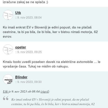
izračune zakaj se ne splača ;)
Utk
::
9. nov 2023, 08:04
Ko imaš enkrat EV v Sloveniji je edini popust, da ne plačaš
cestnine, ta bi pa bila, če bi bila, ker v bistvu nimaš motorja, 62
evrov.
opeter
::
9. nov 2023, 09:25
Kmalu bodo uvedli poseben davek na električne avtomobile ... le
vprašanje časa. Tukaj ne mislim ob nakupu.
Blinder
::
9. nov 2023, 09:30
Utk
je
9. nov 2023 ob 08:04
izjavil
:
Ko imaš enkrat EV v Sloveniji je edini popust, da ne plačaš
cestnine, ta bi pa bila, če bi bila, ker v bistvu nimaš motorja, 62