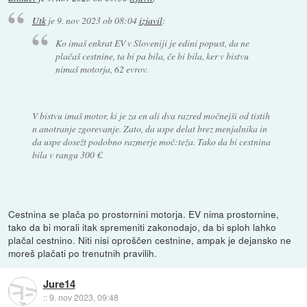
Utk
je
9. nov 2023 ob 08:04
izjavil
:
Ko imaš enkrat EV v Sloveniji je edini popust, da ne
plačaš cestnine, ta bi pa bila, če bi bila, ker v bistvu
nimaš motorja, 62 evrov.
V bistvu imaš motor, ki je za en ali dva razred močnejši od tistih
n anotranje zgorevanje. Zato, da uspe delat brez menjalnika in
da uspe dosežt podobno razmerje moč:teža. Tako da bi cestnina
bila v rangu 300 €.
Cestnina se plača po prostornini motorja. EV nima prostornine,
tako da bi morali itak spremeniti zakonodajo, da bi sploh lahko
plačal cestnino. Niti nisi oproščen cestnine, ampak je dejansko ne
moreš plačati po trenutnih pravilih.
Jure14
::
9. nov 2023, 09:48