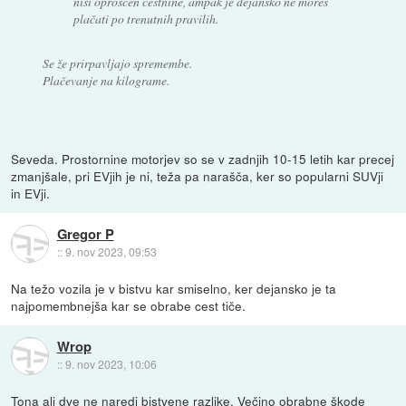
nisi oproščen cestnine, ampak je dejansko ne moreš
plačati po trenutnih pravilih.
Se že prirpavljajo spremembe.
Plačevanje na kilograme.
Seveda. Prostornine motorjev so se v zadnjih 10-15 letih kar precej
zmanjšale, pri EVjih je ni, teža pa narašča, ker so popularni SUVji
in EVji.
Gregor P
::
9. nov 2023, 09:53
Na težo vozila je v bistvu kar smiselno, ker dejansko je ta
najpomembnejša kar se obrabe cest tiče.
Wrop
::
9. nov 2023, 10:06
Tona ali dve ne naredi bistvene razlike. Večino obrabne škode