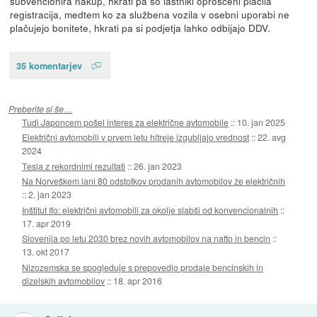
subvencionira nakup, hkrati pa so lastniki oproščeni plačila
registracija, medtem ko za službena vozila v osebni uporabi ne
plačujejo bonitete, hkrati pa si podjetja lahko odbijajo DDV.
35 komentarjev
Preberite si še…
Tudi Japoncem pošel interes za električne avtomobile
::
10. jan 2025
Električni avtomobili v prvem letu hitreje izgubljajo vrednost
::
22. avg
2024
Tesla z rekordnimi rezultati
::
26. jan 2023
Na Norveškem lani 80 odstotkov prodanih avtomobilov že električnih
::
2. jan 2023
Inštitut Ifo: električni avtomobili za okolje slabši od konvencionalnih
::
17. apr 2019
Slovenija po letu 2030 brez novih avtomobilov na nafto in bencin
::
13. okt 2017
Nizozemska se spogleduje s prepovedjo prodaje bencinskih in
dizelskih avtomobilov
::
18. apr 2016