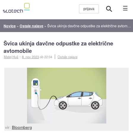
☰
Novice
»
Ostale najave
»
Švica ukinja davčne odpustke za električne avtomobile
Švica ukinja davčne odpustke za električne
avtomobile
Matej Huš
::
8. nov 2023
ob 22:04
Ostale najave
vir:
Bloomberg