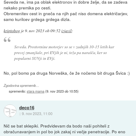
Seveda ne, ima pa oblak elektronov in dobre želje, da se zadeva
nekako premika po cesti.
Obremenitev cest in gneča na njih pač niso domena električarjev,
samo kurilcev grdega grdega dizla.
kriptobog
je
9. nov 2023 ob 09:52
izjavil
:
Seveda. Prostornine motorjev so se v zadnjih 10-15 letih kar
precej zmanjšale, pri EVjih je ni, teža pa narašča, ker so
popularni SUVji in EVji.
No, pol bomo pa druga Norveška, če že nočemo bit druga Švica :)
Zgodovina sprememb…
spremenilo:
stara mama
(
9. nov 2023 ob 10:55
)
deco16
::
9. nov 2023, 11:00
Nič se bat sklepiki. Predvidevam da bodo naši pohiteli z
obračunavanjem in pol bo jok zakaj ni večje penetracije. Po eno