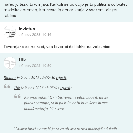
naredijo težki tovornjaki. Karkoli se odločijo je to politična odločitev
razdelitev bremen, ker ceste in denar zanje v vsakem primeru
rabimo.
Invictus
::
9. nov 2023, 10:46
Tovornjake se ne rabi, ves tovor bi šel lahko na železnico.
Utk
::
9. nov 2023, 10:50
Blinder
je
9. nov 2023 ob 09:30
izjavil
:
Utk
je
9. nov 2023 ob 08:04
izjavil
:
Ko imaš enkrat EV v Sloveniji je edini popust, da ne
plačaš cestnine, ta bi pa bila, če bi bila, ker v bistvu
nimaš motorja, 62 evrov.
V bistvu imaš motor, ki je za en ali dva razred močnejši od tistih