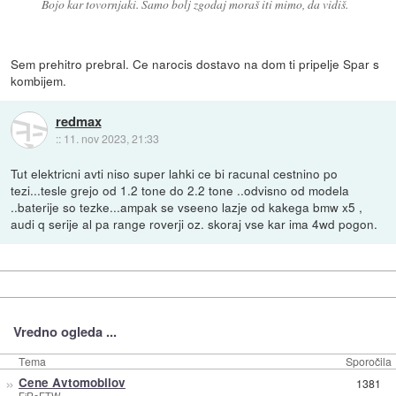
Bojo kar tovornjaki. Samo bolj zgodaj moraš iti mimo, da vidiš.
Sem prehitro prebral. Ce narocis dostavo na dom ti pripelje Spar s
kombijem.
redmax
::
11. nov 2023, 21:33
Tut elektricni avti niso super lahki ce bi racunal cestnino po
tezi...tesle grejo od 1.2 tone do 2.2 tone ..odvisno od modela
..baterije so tezke...ampak se vseeno lazje od kakega bmw x5 ,
audi q serije al pa range roverji oz. skoraj vse kar ima 4wd pogon.
Vredno ogleda ...
Tema
Sporočila
»
Cene Avtomobilov
1381
FiReFTW