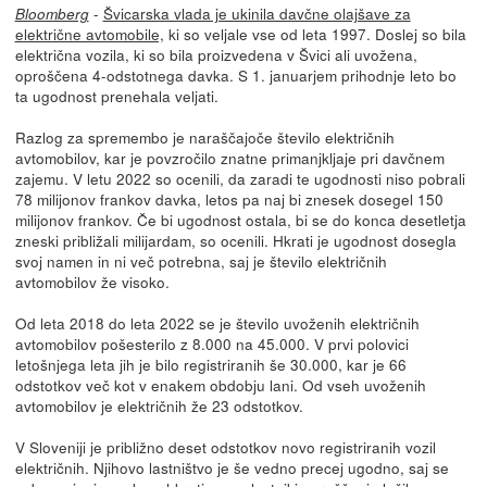
-
Švicarska vlada je ukinila davčne olajšave za
Bloomberg
električne avtomobile,
ki so veljale vse od leta 1997. Doslej so bila
električna vozila, ki so bila proizvedena v Švici ali uvožena,
oproščena 4-odstotnega davka. S 1. januarjem prihodnje leto bo
ta ugodnost prenehala veljati.
Razlog za spremembo je naraščajoče število električnih
avtomobilov, kar je povzročilo znatne primanjkljaje pri davčnem
zajemu. V letu 2022 so ocenili, da zaradi te ugodnosti niso pobrali
78 milijonov frankov davka, letos pa naj bi znesek dosegel 150
milijonov frankov. Če bi ugodnost ostala, bi se do konca desetletja
zneski približali milijardam, so ocenili. Hkrati je ugodnost dosegla
svoj namen in ni več potrebna, saj je število električnih
avtomobilov že visoko.
Od leta 2018 do leta 2022 se je število uvoženih električnih
avtomobilov pošesterilo z 8.000 na 45.000. V prvi polovici
letošnjega leta jih je bilo registriranih še 30.000, kar je 66
odstotkov več kot v enakem obdobju lani. Od vseh uvoženih
avtomobilov je električnih že 23 odstotkov.
V Sloveniji je približno deset odstotkov novo registriranih vozil
električnih. Njihovo lastništvo je še vedno precej ugodno, saj se