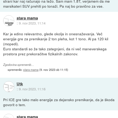
strani kar naj računajo na težo. Sam mam 1.8T, verjamem da me
marsikateri SUV prehiti po tonaži. Pa naj bo pravično za vse.
stara mama
::
9. nov 2023, 11:14
Kar je edino relevantno, glede okolja in onesnaževanja. Več
energije gre za premikanje 2 ton pleha, kot 1 tono. Al pa 120 kil
(mopedi).
Euro standardi so že tako zategnjeni, da ni več maneverskega
prostora prez prekoračitve fizikalnih zakonov.
Zgodovina sprememb…
spremenilo:
stara mama
(
9. nov 2023 ob 11:15
)
Utk
::
9. nov 2023, 11:16
Pri ICE gre tako malo energije za dejansko premikanje, da je škoda
govorit o tem.
stara mama