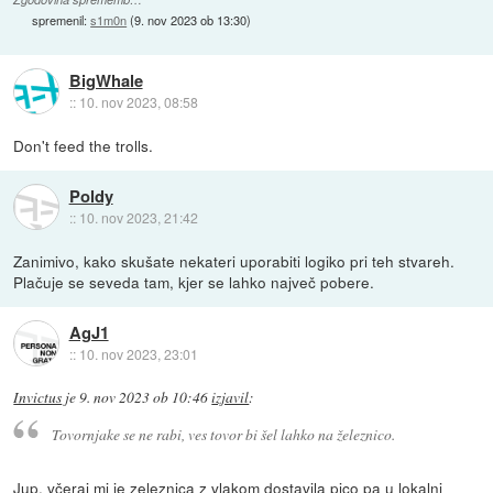
spremenil:
s1m0n
(
9. nov 2023 ob 13:30
)
BigWhale
::
10. nov 2023, 08:58
Don't feed the trolls.
Poldy
::
10. nov 2023, 21:42
Zanimivo, kako skušate nekateri uporabiti logiko pri teh stvareh.
Plačuje se seveda tam, kjer se lahko največ pobere.
AgJ1
::
10. nov 2023, 23:01
Invictus
je
9. nov 2023 ob 10:46
izjavil
:
Tovornjake se ne rabi, ves tovor bi šel lahko na železnico.
Jup, včeraj mi je zeleznica z vlakom dostavila pico pa u lokalni