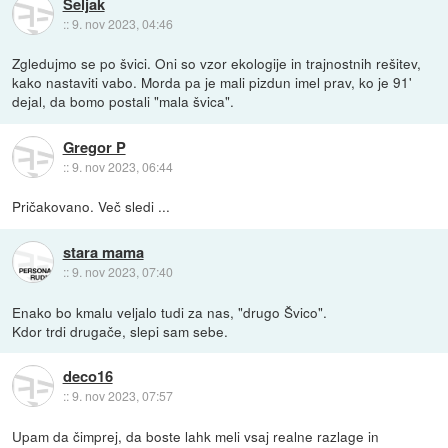
Seljak
::
9. nov 2023, 04:46
Zgledujmo se po švici. Oni so vzor ekologije in trajnostnih rešitev,
kako nastaviti vabo. Morda pa je mali pizdun imel prav, ko je 91'
dejal, da bomo postali "mala švica".
Gregor P
::
9. nov 2023, 06:44
Pričakovano. Več sledi ...
stara mama
::
9. nov 2023, 07:40
Enako bo kmalu veljalo tudi za nas, "drugo Švico".
Kdor trdi drugače, slepi sam sebe.
deco16
::
9. nov 2023, 07:57
Upam da čimprej, da boste lahk meli vsaj realne razlage in