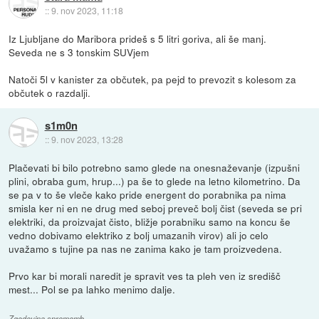
::
9. nov 2023, 11:18
Iz Ljubljane do Maribora prideš s 5 litri goriva, ali še manj.
Seveda ne s 3 tonskim SUVjem
Natoči 5l v kanister za občutek, pa pejd to prevozit s kolesom za
občutek o razdalji.
s1m0n
::
9. nov 2023, 13:28
Plačevati bi bilo potrebno samo glede na onesnaževanje (izpušni
plini, obraba gum, hrup...) pa še to glede na letno kilometrino. Da
se pa v to še vleče kako pride energent do porabnika pa nima
smisla ker ni en ne drug med seboj preveč bolj čist (seveda se pri
elektriki, da proizvajat čisto, bližje porabniku samo na koncu še
vedno dobivamo elektriko z bolj umazanih virov) ali jo celo
uvažamo s tujine pa nas ne zanima kako je tam proizvedena.
Prvo kar bi morali naredit je spravit ves ta pleh ven iz središč
mest... Pol se pa lahko menimo dalje.
Zgodovina sprememb…