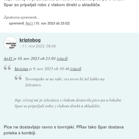
Spar so pripeljali robo z vlakom direkt u skladišče.
Zgodovina sprememb…
spremenil:
AgJ1
(
10. nov 2023 ob 23:02
)
kriptobog
::
11. nov 2023, 08:48
AgJ1
je
10. nov 2023 ob 23:01
izjavil
:
Invictus
je
9. nov 2023 ob 10:46
izjavil
:
Tovornjake se ne rabi, ves tovor bi šel lahko na
železnico.
Jup, včeraj mi je zeleznica z vlakom dostavila pico pa u lokalni
Spar so pripeljali robo z vlakom direkt u skladišče.
Pice ne dostavljajo ravno s tovrnjaki. PRav tako Spar dostava
poteka s kombiji.