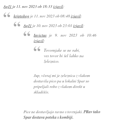
AgJ1
je
11. nov 2023 ob 18:33
izjavil
:
kriptobog
je
11. nov 2023 ob 08:48
izjavil
:
AgJ1
je
10. nov 2023 ob 23:01
izjavil
:
Invictus
je
9. nov 2023 ob 10:46
izjavil
:
Tovornjake se ne rabi,
ves tovor bi šel lahko na
železnico.
Jup, včeraj mi je zeleznica z vlakom
dostavila pico pa u lokalni Spar so
pripeljali robo z vlakom direkt u
skladišče.
Pice ne dostavljajo ravno s tovrnjaki.
PRav tako
Spar dostava poteka s kombiji.