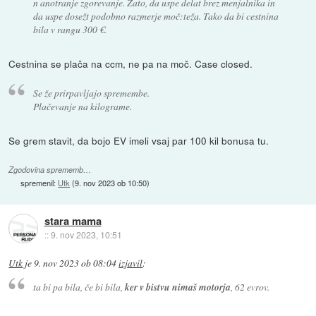
n anotranje zgorevanje. Zato, da uspe delat brez menjalnika in
da uspe dosežt podobno razmerje moč:teža. Tako da bi cestnina
bila v rangu 300 €.
Cestnina se plača na ccm, ne pa na moč. Case closed.
Se že prirpavljajo spremembe.
Plačevanje na kilograme.
Se grem stavit, da bojo EV imeli vsaj par 100 kil bonusa tu.
Zgodovina sprememb…
spremenil:
Utk
(
9. nov 2023 ob 10:50
)
stara mama
::
9. nov 2023, 10:51
Utk
je
9. nov 2023 ob 08:04
izjavil
:
ta bi pa bila, če bi bila,
ker v bistvu nimaš motorja
, 62 evrov.