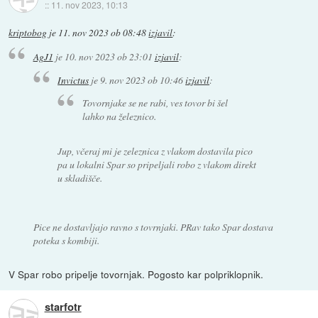
::
11. nov 2023, 10:13
kriptobog
je
11. nov 2023 ob 08:48
izjavil
:
AgJ1
je
10. nov 2023 ob 23:01
izjavil
:
Invictus
je
9. nov 2023 ob 10:46
izjavil
:
Tovornjake se ne rabi, ves tovor bi šel
lahko na železnico.
Jup, včeraj mi je zeleznica z vlakom dostavila pico
pa u lokalni Spar so pripeljali robo z vlakom direkt
u skladišče.
Pice ne dostavljajo ravno s tovrnjaki. PRav tako Spar dostava
poteka s kombiji.
V Spar robo pripelje tovornjak. Pogosto kar polpriklopnik.
starfotr