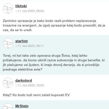
tikitoki
::
11. nov 2023, 09:04
Zanimivo vprasanje je kako bodo resili problem neplacevanja
trosarine na energent. Je zgolj vprasanje kdaj bodo presodili, da je
cas, da se to uredi.
starfotr
::
11. nov 2023, 09:11
Torej, mi kot tako zelo opevana druga Švica, kdaj lahko
pričakujemo, da bomo ukinili razne subvencije in druge benefite, ki
jih plačujemo vsi ljudem, ki imajo dovolj denarja, da si privoščijo
predrage električne avte?
darkolord
::
11. nov 2023, 10:04
Kdaj? Ko bodo tudi revni začeli kupovati EV
MrStein