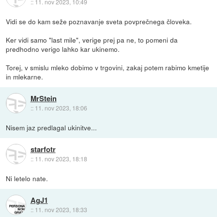
::
11. nov 2023, 10:49
Vidi se do kam seže poznavanje sveta povprečnega človeka.
Ker vidi samo "last mile", verige prej pa ne, to pomeni da
predhodno verigo lahko kar ukinemo.
Torej, v smislu mleko dobimo v trgovini, zakaj potem rabimo kmetije
in mlekarne.
MrStein
::
11. nov 2023, 18:06
Nisem jaz predlagal ukinitve...
starfotr
::
11. nov 2023, 18:18
Ni letelo nate.
AgJ1
::
11. nov 2023, 18:33