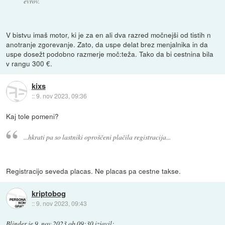
evrov.
V bistvu imaš motor, ki je za en ali dva razred močnejši od tistih n
anotranje zgorevanje. Zato, da uspe delat brez menjalnika in da
uspe dosežt podobno razmerje moč:teža. Tako da bi cestnina bila
v rangu 300 €.
kixs
::
9. nov 2023, 09:36
Kaj tole pomeni?
...hkrati pa so lastniki oproščeni plačila registracija...
Registracijo seveda placas. Ne placas pa cestne takse.
kriptobog
::
9. nov 2023, 09:43
Blinder
je
9. nov 2023 ob 09:30
izjavil
: