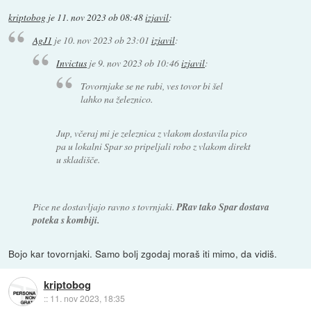
kriptobog
je
11. nov 2023 ob 08:48
izjavil
:
AgJ1
je
10. nov 2023 ob 23:01
izjavil
:
Invictus
je
9. nov 2023 ob 10:46
izjavil
:
Tovornjake se ne rabi, ves tovor bi šel
lahko na železnico.
Jup, včeraj mi je zeleznica z vlakom dostavila pico
pa u lokalni Spar so pripeljali robo z vlakom direkt
u skladišče.
Pice ne dostavljajo ravno s tovrnjaki.
PRav tako Spar dostava
poteka s kombiji.
Bojo kar tovornjaki. Samo bolj zgodaj moraš iti mimo, da vidiš.
kriptobog
::
11. nov 2023, 18:35