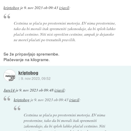
kriptobog
je
9. nov 2023 ob 09:43
izjavil
:
Cestnina se plača po prostornini motorja. EV nima prostornine,
tako da bi morali itak spremeniti zakonodajo, da bi sploh lahko
plačal cestnino. Niti nisi oproščen cestnine, ampak je dejansko
ne moreš plačati po trenutnih pravilih.
Se že prirpavljajo spremembe.
Plačevanje na kilograme.
kriptobog
::
9. nov 2023, 09:52
Jure14
je
9. nov 2023 ob 09:48
izjavil
:
kriptobog
je
9. nov 2023 ob 09:43
izjavil
:
Cestnina se plača po prostornini motorja. EV nima
prostornine, tako da bi morali itak spremeniti
zakonodajo, da bi sploh lahko plačal cestnino. Niti