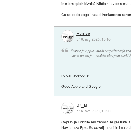
in s tem sploh biznis? Nihče ni avtomatsko u
Če se bodo pogoji zaradi konkurence spremeni
Evolve
::
16. avg 2020, 10:16
četrtek je Apple zaradi nespoštovanja prav
zatem pa mu je z enakim ukrepom sledil š
no damage done.
Good Apple and Google.
Dr_M
::
16. avg 2020, 10:20
Ceprav je Fortnite res trapast, se gre tukaj z
Navijam za Epic. So dovolj mocni in imajo d