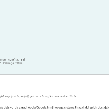
/tinyurl.com/na7r54l
e" Hrabrega miška
ih razvijalskih podjetij, za katere bi razlika med denimo 30- in
te dejstvo, da zaradi Appla/Googla in njihovega sistema ti razvijalci sploh obstaja