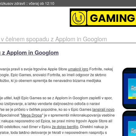
včeraj ob 11:37
v čelnem spopadu z Applom in Googlom
 z Applom in Googlom
ovanja pravil s svoje trgovine Apple Store
umaknil igro
Fortnite, nekaj
ogle. Epic Games, snovalci Fortnita, so imeli odgovor že skrbno
ili tožbo, ki jo obenem spremlja še nenavadno bizarna medijska
e je uštel, kajti Epic Games so se z Applom in Googlom zapletli v spor,
ko izsiljevanje, a lahko vendarle daljnosežno odloča o naravi
Vse se je pričelo v četrtek popoldne, ko so v Epic Games
lansirali novo
Specialnost "
Mega Dropa
" je v spremembi mikronakupovanja vsebine
st nakupa neposredno od Epica, se pravi mimo trgovin Apple Store ali
 30 odstotkov, nad čimer v Epicu
že dolgo bentijo
. Direktni nakup je
gralce, toda takšno delovanje je hkrati v neposrednem nasprotju s