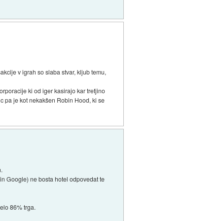
akcije v igrah so slaba stvar, kljub temu,
rporacije ki od iger kasirajo kar tretjino
pic pa je kot nekakšen Robin Hood, ki se
n.
 in Google) ne bosta hotel odpovedat te
elo 86% trga.