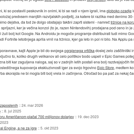
i, ki so postavili peskovnik in onimi, ki bi se radi v njem igrali, ima
globoko ozadje
i
 položaj predvsem manjših razvijalskih podjetij, za katere bi razlika med denimo 
mo dejstva, da tod že dolgo obstajajo takšni zaprti sistemi - namreč
tržnice na kon
e sprijazni, ker je večina konzol (to je, razen Nintendovih) prodajana pod ceno in j
di žuli bolj kot Google. Na Androidu je mogoče programje distribuirati tudi mimo Go
udi Fortnite letošnjega aprila vrnil na tržnico, kjer ga leto in pol ni bilo. Na Applu 
 poravnave, kajti Apple je bil do svojega
ograjenega vrtička
doslej zelo zaščitniški in
 ključno to, koliko drugih velikanov ali celo politikov bodo uspeli v Epic Games potegn
zna biti kar zaguljena naloga, saj so v zadnjih letih postali ena bolj razdvajajočih f
posledičnega kupovanja ekskluzivnosti iger za svojo trgovino
Epic Store
, medtem ko 
orba skorajda ne bi mogla biti bolj vrela in začinjena. Otročad bo pa pač za nekaj 
 zaposlenih
::
24. mar 2026
o
::
8. jul 2025
ru Američanom plačal 700 milijonov dolarjev
::
19. dec 2023
 2023
al Engine, a ne za igre
::
5. okt 2023