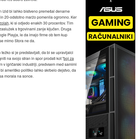
n izid bi lahko bistveno premešal denarne
30- in 20-odstotno maržo pomenila ogromno. Ker
zolah
, ki si odjedo enakih 30 procentov. Tim
e zaslužek s trgovinami zanje ključen. Druga
ogle Playja, le da imajo firme ob tem kup
pa se mimo Stora ne da.
 težko si je predstavljati, da bi se upravljalci
iti na svojo stran in spor prodati kot "
boj za
irm v igričarski industriji, predvsem med samimi
bi ameriško politiko lahko skrbelo dejstvo, da
časa morala na sonce.