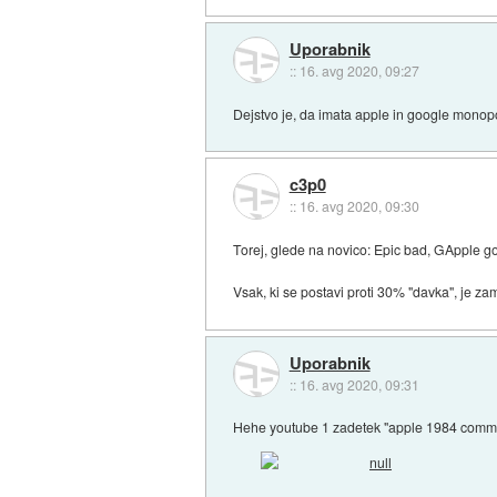
Uporabnik
::
16. avg 2020, 09:27
Dejstvo je, da imata apple in google monopo
c3p0
::
16. avg 2020, 09:30
Torej, glede na novico: Epic bad, GApple 
Vsak, ki se postavi proti 30% "davka", je z
Uporabnik
::
16. avg 2020, 09:31
Hehe youtube 1 zadetek "apple 1984 comme