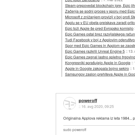
Steam prepovedal blockchain igre, Epic ji
Začenja se sodni proces v sporu med Epi
Microsoft z znižanjem provizij v boj proti 
Applu se v EU obeta preiskava zaradi prito
Epic toži Apple še pred Evropsko komisijo
Epic Games ostal brez razvijalskega račun
Tudi Facebook v boj z Applovim oderuštv
Spor med Epic Games in Applom se zaostr
Epic Games razkrili Unreal Engine 5
::
13.
Epic Games zagnal lastno spletno trgovin
Kongresniki sprašujejo Apple in Google
::
Apple in Google zakopala bojno sekiro
::
1
Samsungov zaslon prehiteva Apple in Goo
poweroff
::
16. avg 2020, 09:25
Originalna Applova reklama iz leta 1984... 
sudo poweroff