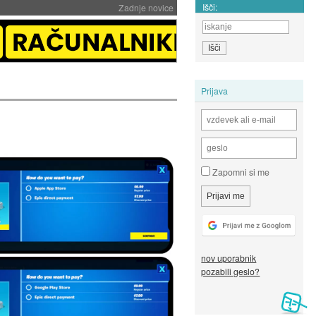
Išči:
Zadnje novice
Prijava
Zapomni si me
nov uporabnik
pozabili geslo?