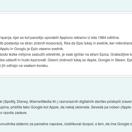
mpanja, kjer so kot parodijo uporabili Applovo reklamo iz leta 1984 odlična.
to postavlja na stran zlobnih korporacij. Res da Epic tukaj ni svetnik, ker mikrotrans
i Applu in Googlu je Epic vseeno svetnik.
odo težke milijone zaslužili odvetniki, je vsak igričar na strani Epica. Grabežljive ko
reba ustaviti in hudo kaznovati. Glavni zlobneži tukaj so Apple, Google in Steam. E
ki jih odirajo na vsakem koraku.
i (Spotify, Disney, WarnerMedia itn.) raznoraznih digitalnih storitev pristopili zrave
upina, prisilita tako Google kot Apple, da nekaj ukreneta. Seveda pa noben (Apple
o razvile zadeve.
ponudnika sistemo za pametne naprave, izoblikoval duopol, s tem, da ima Google c