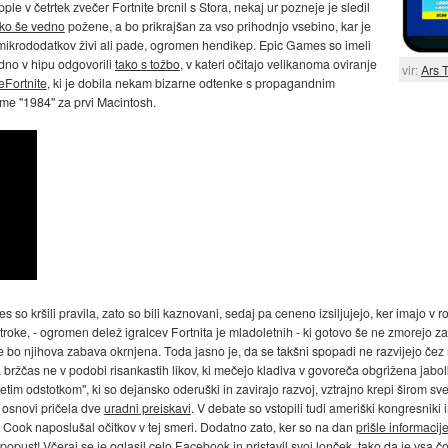
le v četrtek zvečer Fortnite brcnil s Stora, nekaj ur pozneje je sledil
ko še vedno
požene, a bo prikrajšan za vso prihodnjo vsebino, kar je
nih mikrododatkov živi ali pade, ogromen hendikep. Epic Games so imeli
dno v hipu odgovorili
tako s tožbo
, v kateri očitajo velikanoma oviranje
vir:
Ars 
eFortnite
, ki je dobila nekam bizarne odtenke s propagandnim
me "1984" za prvi Macintosh.
so kršili pravila, zato so bili kaznovani, sedaj pa ceneno izsiljujejo, ker imajo v 
otroke, - ogromen delež igralcev Fortnita je mladoletnih - ki gotovo še ne zmorej
 bo njihova zabava okrnjena. Toda jasno je, da se takšni spopadi ne razvijejo čez 
a bržčas ne v podobi risankastih likov, ki mečejo kladiva v govoreča obgrižena jabol
etim odstotkom", ki so dejansko oderuški in zavirajo razvoj, vztrajno krepi širom sve
ej osnovi pričela dve
uradni preiskavi
. V debate so vstopili tudi ameriški kongresniki 
Cook naposlušal očitkov v tej smeri. Dodatno zato, ker so na dan
prišle informacij
popust! Včeraj se je oglasil
celo Facebook
in pristavil
svoj lonček
, tako da je vsa č