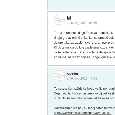
Izi
::
16. avg 2020, 09:59
Treba je priznati, da je Epicova medijska ka
Graja gre avtorju članka, ker se preveč odkri
da gre tukaj za zastonjsko igro, ampak prot
Kljub temu, da bo tole zapletena tožba, kjer b
našega denarja in iger sploh ne delajo je t
edini vsaj na videz bori za uboge igričarje, 
opeter
::
16. avg 2020, 10:04
To se zna še razširit, če bodo veliki ponudnik
Dejansko lahko, če nastane dovolj velika sk
30%. Bo še zanimivo spremljat, kako se bod
Navsezadnje sta bolj ali manj samo ta dva 
https://www.statista.com/chart/3268/sma...