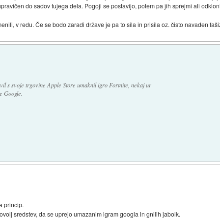
pravičen do sadov tujega dela. Pogoji se postavijo, potem pa jih sprejmi ali odklon
li, v redu. Če se bodo zaradi države je pa to sila in prisila oz. čisto navaden faš
il s svoje trgovine Apple Store umaknil igro Fortnite, nekaj ur
e Google.
a princip.
ovolj sredstev, da se uprejo umazanim igram googla in gnilih jabolk.