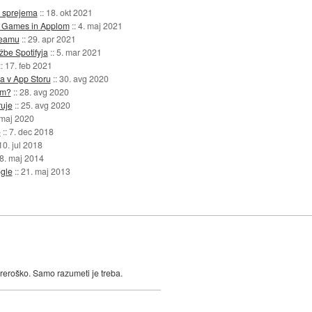
h sprejema
::
18. okt 2021
c Games in Applom
::
4. maj 2021
Steamu
::
29. apr 2021
žbe Spotifyja
::
5. mar 2021
::
17. feb 2021
a v App Storu
::
30. avg 2020
om?
::
28. avg 2020
uje
::
25. avg 2020
 maj 2020
o
::
7. dec 2018
10. jul 2018
8. maj 2014
gle
::
21. maj 2013
preroško. Samo razumeti je treba.