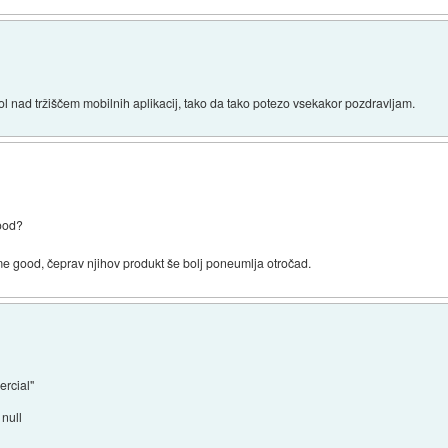
l nad tržiščem mobilnih aplikacij, tako da tako potezo vsekakor pozdravljam.
good?
ame good, čeprav njihov produkt še bolj poneumlja otročad.
rcial"
null