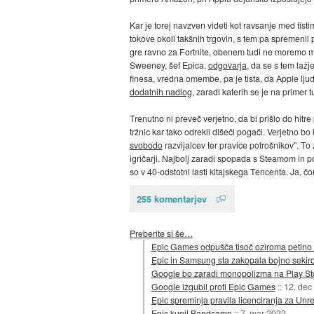
Kar je torej navzven videti kot ravsanje med tistim
tokove okoli takšnih trgovin, s tem pa spremenil
gre ravno za Fortnite, obenem tudi ne moremo mi
Sweeney, šef Epica,
odgovarja
, da se s tem lažj
finesa, vredna omembe, pa je tista, da Apple lju
dodatnih nadlog
, zaradi katerih se je na primer t
Trenutno ni preveč verjetno, da bi prišlo do hitre
tržnic kar tako odrekli dišeči pogači. Verjetno bo
svobodo
razvijalcev ter pravice potrošnikov". To 
igričarji. Najbolj zaradi spopada s Steamom in 
so v 40-odstotni lasti kitajskega Tencenta. Ja, č
255 komentarjev
Preberite si še…
Epic Games odpušča tisoč oziroma petino
Epic in Samsung sta zakopala bojno sekir
Google bo zaradi monopolizma na Play Sto
Google izgubil proti Epic Games
::
12. dec
Epic spreminja pravila licenciranja za Unre
Epic kupil Bandcamp
::
7. mar 2022