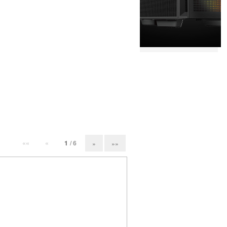
««
«
1
/ 6
»
»»