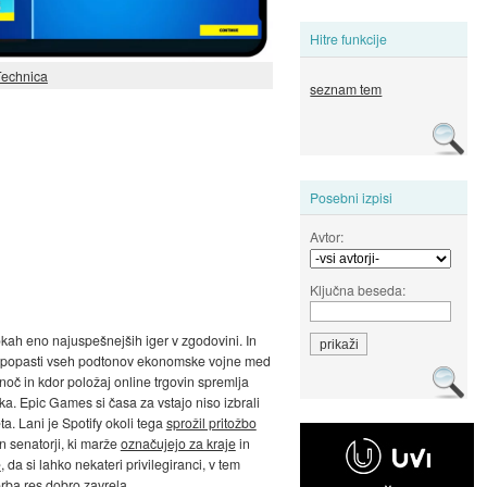
Hitre funkcije
Technica
seznam tem
Posebni izpisi
Avtor:
Ključna beseda:
rokah eno najuspešnejših iger v zgodovini. In
o zapopasti vseh podtonov ekonomske vojne med
noč in kdor položaj online trgovin spremlja
ka. Epic Games si časa za vstajo niso izbrali
ta. Lani je Spotify okoli tega
sprožil pritožbo
in senatorji, ki marže
označujejo za kraje
in
e
, da si lahko nekateri privilegiranci, v tem
orba res dobro zavrela.