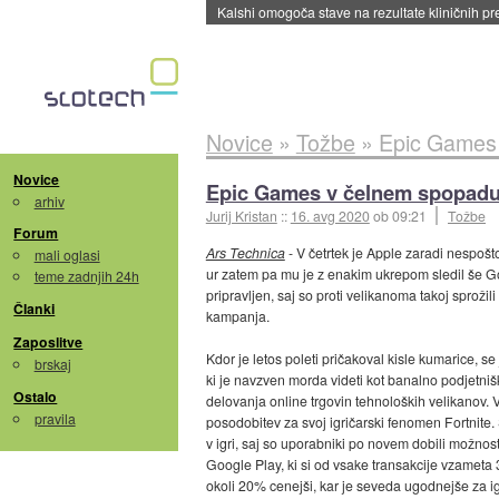
Novice
»
Tožbe
»
Epic Games 
Novice
Epic Games v čelnem spopadu
arhiv
Jurij Kristan
::
16. avg 2020
ob 09:21
Tožbe
Forum
Ars Technica
- V četrtek je Apple zaradi nespošt
mali oglasi
ur zatem pa mu je z enakim ukrepom sledil še Go
teme zadnjih 24h
pripravljen, saj so proti velikanoma takoj sprož
Članki
kampanja.
Zaposlitve
Kdor je letos poleti pričakoval kisle kumarice, s
brskaj
ki je navzven morda videti kot banalno podjetniš
Ostalo
delovanja online trgovin tehnoloških velikanov. 
pravila
posodobitev za svoj igričarski fenomen Fortnite. 
v igri, saj so uporabniki po novem dobili možno
Google Play, ki si od vsake transakcije vzameta
okoli 20% cenejši, kar je seveda ugodnejše za i