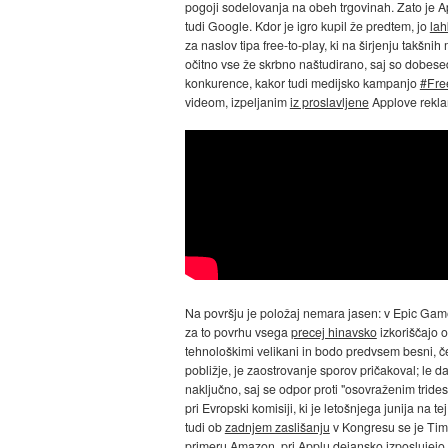
pogoji sodelovanja na obeh trgovinah. Zato je App
tudi Google. Kdor je igro kupil že predtem, jo
lah
za naslov tipa free-to-play, ki na širjenju takš
očitno vse že skrbno naštudirano, saj so dobese
konkurence, kakor tudi medijsko kampanjo
#Fre
videom, izpeljanim
iz proslavljene
Applove rekla
Na površju je položaj nemara jasen: v Epic Games 
za to povrhu vsega
precej hinavsko
izkoriščajo 
tehnološkimi velikani in bodo predvsem besni, če
pobližje, je zaostrovanje sporov pričakoval; le d
naključno, saj se odpor proti "osovraženim trides
pri Evropski komisiji, ki je letošnjega junija na t
tudi ob
zadnjem zaslišanju
v Kongresu se je Tim 
primeru Amazon, pri Applu dejansko izposlujejo 