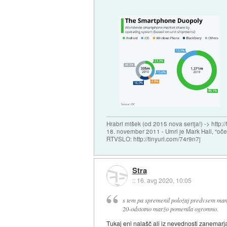
Hrabri mišek (od 2015 nova serija!) -> http:/
18. november 2011 - Umrl je Mark Hall, "oč
RTVSLO: http://tinyurl.com/74r9n7j
Stra
::
16. avg 2020, 10:05
s tem pa spremenil položaj predvsem manjš
20-odstotno maržo pomenila ogromno.
Tukaj eni nalašč ali iz nevednosti zanemarja