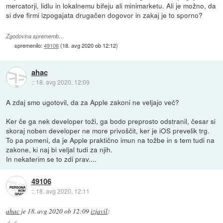
mercatorji, lidlu in lokalnemu bifeju ali minimarketu. Ali je možno, da
si dve firmi izpogajata drugačen dogovor in zakaj je to sporno?
Zgodovina sprememb…
spremenilo:
49106
(
18. avg 2020 ob 12:12
)
ahac
::
18. avg 2020, 12:09
A zdaj smo ugotovil, da za Apple zakoni ne veljajo več?
Ker če ga nek developer toži, ga bodo preprosto odstranil, česar si
skoraj noben developer ne more privoščit, ker je iOS prevelik trg.
To pa pomeni, da je Apple praktično imun na tožbe in s tem tudi na
zakone, ki naj bi veljal tudi za njih.
In nekaterim se to zdi prav....
49106
::
18. avg 2020, 12:11
ahac
je
18. avg 2020 ob 12:09
izjavil
: