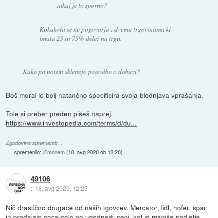
zakaj je to sporno?
Kokakola se ne pogovarja z dvema trgovinama ki
imata 25 in 75% delež na trgu.
Kako pa potem sklenejo pogodbo o dobavi?
Boš moral le bolj natančno specificira svoja blodnjava vprašanja.
Tole si preber preden pišeš naprej.
https://www.investopedia.com/terms/d/du...
Zgodovina sprememb…
spremenilo:
Zimonem
(
18. avg 2020 ob 12:20
)
49106
::
18. avg 2020, 12:25
Nič drastično drugače od naših tgovcev. Mercator, lidl, hofer, spar
in prodajajo coca-colo po ugodnejši ceni, kot jo manjše podjetje