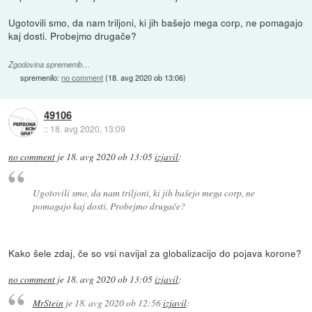
Ugotovili smo, da nam triljoni, ki jih bašejo mega corp, ne pomagajo
kaj dosti. Probejmo drugače?
Zgodovina sprememb…
spremenilo:
no comment
(
18. avg 2020 ob 13:06
)
49106
::
18. avg 2020, 13:09
no comment
je
18. avg 2020 ob 13:05
izjavil
:
Ugotovili smo, da nam triljoni, ki jih bašejo mega corp, ne
pomagajo kaj dosti. Probejmo drugače?
Kako šele zdaj, če so vsi navijal za globalizacijo do pojava korone?
no comment
je
18. avg 2020 ob 13:05
izjavil
:
MrStein
je
18. avg 2020 ob 12:56
izjavil
: