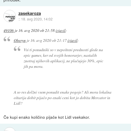
zasekaroza
::
18. avg 2020, 14:02
49106
je
16. avg 2020 ob 21:58
izjavil
:
Oberyn
je
16. avg 2020 ob 21:17
izjavil
:
Vsi ti ponudniki so v nepošteni prednosti glede na
epic games, ker od svojih honorarjev, nastalih
znotraj njihovih aplikacij, ne plačujejo 30%, epic
jih pa mora.
A so res dolžni vsem ponudit enake pogoje? Ali mora lokalna
oštarija dobit pijačo po enaki ceni kot jo dobita Mercator in
Lidl?
Če kupi enako količino pijače kot Lidl vsekakor.