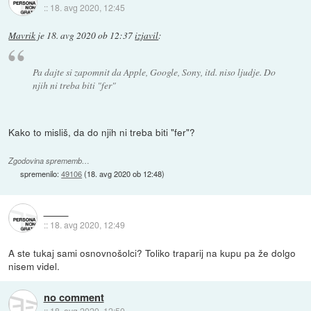
::
18. avg 2020, 12:45
Mavrik
je
18. avg 2020 ob 12:37
izjavil
:
Pa dajte si zapomnit da Apple, Google, Sony, itd. niso ljudje. Do
njih ni treba biti "fer"
Kako to misliš, da do njih ni treba biti "fer"?
Zgodovina sprememb…
spremenilo:
49106
(
18. avg 2020 ob 12:48
)
::
18. avg 2020, 12:49
A ste tukaj sami osnovnošolci? Toliko traparij na kupu pa že dolgo
nisem videl.
no comment
::
18. avg 2020, 12:50