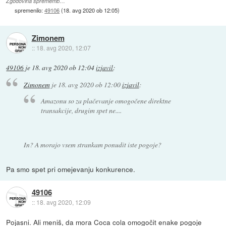
Zgodovina sprememb…
spremenilo:
49106
(
18. avg 2020 ob 12:05
)
Zimonem
::
18. avg 2020, 12:07
49106
je
18. avg 2020 ob 12:04
izjavil
:
Zimonem
je
18. avg 2020 ob 12:00
izjavil
:
Amazonu so za plačevanje omogočene direktne
transakcije, drugim spet ne....
In? A morajo vsem strankam ponudit iste pogoje?
Pa smo spet pri omejevanju konkurence.
49106
::
18. avg 2020, 12:09
Pojasni. Ali meniš, da mora Coca cola omogočit enake pogoje