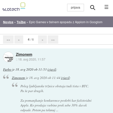
☰
Novice
»
Tožbe
»
Epic Games v čelnem spopadu z Applom in Googlom
4
/ 6
««
«
»
»»
Zimonem
::
18. avg 2020, 11:57
Furbo
je
18. avg 2020 ob 11:53
izjavil
:
Zimonem
je
18. avg 2020 ob 11:44
izjavil
:
Poleg ljubljanske tržnice obstaja tudi tista v BTC.
Pa še par drugih.
Za pomanjkanje konkurence poskrbi kar fašistoidni
Apple. Ko prodaja vsebine prek sebe 30% davek
odpade. Potem pa tekmuj ...