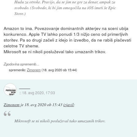
Hudu za otroke. Pravijo, da se jim ne gre za denar, ampak za
svobodo. (Svobodo, ki bi jim omogočila na iOS imeti še Epic
Store.)
Amazon to ima. Povezovanje dominantnih akterjev na sceni ubija
konkurenco. Apple TV lahko ponudi 1/3 nižjo ceno od primerljivih
storitev. Pa so drugi začeli z idejo in izvedbo, da ne rabiš plačevati
celotne TV sheme.
Mikrosoft se ni nikoli posluževal tako umazanih trikov.
Zgodovina sprememb…
spremenilo:
Zimonem
(
18. avg 2020 ob 15:44
)
::
18. avg 2020, 17:03
Zimonem
je
18. avg 2020 ob 15:43
izjavil
:
Mikrosoft se ni nikoli posluževal tako umazanih trikov.