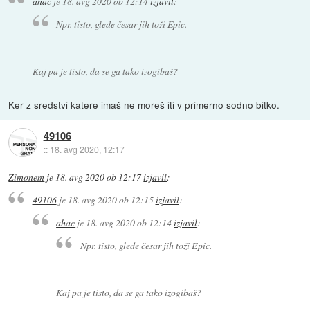
ahac
je
18. avg 2020 ob 12:14
izjavil
:
Npr. tisto, glede česar jih toži Epic.
Kaj pa je tisto, da se ga tako izogibaš?
Ker z sredstvi katere imaš ne moreš iti v primerno sodno bitko.
49106
::
18. avg 2020, 12:17
Zimonem
je
18. avg 2020 ob 12:17
izjavil
:
49106
je
18. avg 2020 ob 12:15
izjavil
:
ahac
je
18. avg 2020 ob 12:14
izjavil
:
Npr. tisto, glede česar jih toži Epic.
Kaj pa je tisto, da se ga tako izogibaš?