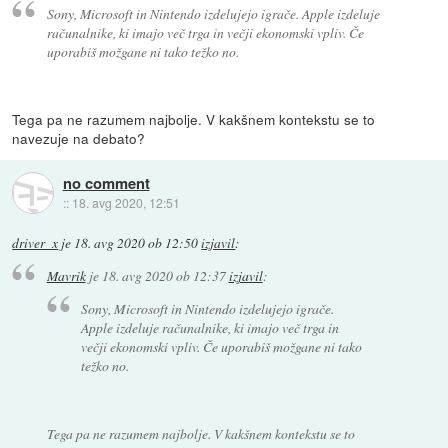
Sony, Microsoft in Nintendo izdelujejo igrače. Apple izdeluje
računalnike, ki imajo več trga in večji ekonomski vpliv. Če
uporabiš možgane ni tako težko no.
Tega pa ne razumem najbolje. V kakšnem kontekstu se to
navezuje na debato?
no comment
::
18. avg 2020, 12:51
driver_x
je
18. avg 2020 ob 12:50
izjavil
:
Mavrik
je
18. avg 2020 ob 12:37
izjavil
:
Sony, Microsoft in Nintendo izdelujejo igrače.
Apple izdeluje računalnike, ki imajo več trga in
večji ekonomski vpliv. Če uporabiš možgane ni tako
težko no.
Tega pa ne razumem najbolje. V kakšnem kontekstu se to