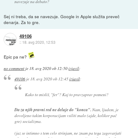
navezuje na debato?
Sej ni treba, da se navezuje. Google in Apple služita preveč
denarja. Za to gre.
49106
::
18. avg 2020, 12:53
Epic pa ne?
no comment
je
18. avg 2020 ob 12:50
izjavil
:
49106
je
18. avg 2020 ob 12:45
izjavil
:
Kako to misliš, "fer"? Kaj to pravzaprav pomeni?
Da za njih pravni red ne deluje do "konca".
Nam, ljudem, je
dovoljeno takim korporacijam vsiliti malo (ajde, kolikor pač
gre) socializma.
(jaz se intimno s tem celo strinjam, ne znam pa tega zagovarjati