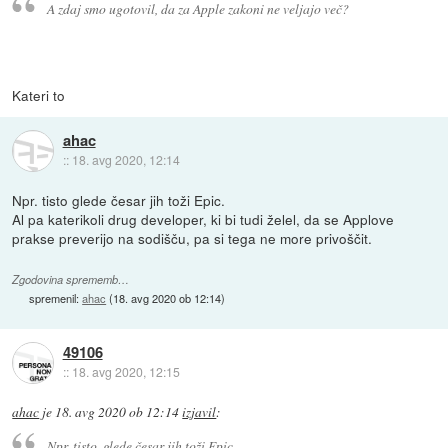
A zdaj smo ugotovil, da za Apple zakoni ne veljajo več?
Kateri to
ahac
::
18. avg 2020, 12:14
Npr. tisto glede česar jih toži Epic.
Al pa katerikoli drug developer, ki bi tudi želel, da se Applove
prakse preverijo na sodišču, pa si tega ne more privoščit.
Zgodovina sprememb…
spremenil:
ahac
(
18. avg 2020 ob 12:14
)
49106
::
18. avg 2020, 12:15
ahac
je
18. avg 2020 ob 12:14
izjavil
:
Npr. tisto, glede česar jih toži Epic.