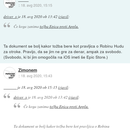
::
18. avg 2020, 15:15
driver_x
je
18. avg 2020 ob 13:42
izjavil
:
Če koga zanima
tožba Epica proti Applu.
Ta dokument se bolj kakor tožba bere kot pravljica o Robinu Hudu
za otroke. Pravijo, da se jim ne gre za denar, ampak za svobodo.
(Svobodo, ki bi jim omogočila na iOS imeti še Epic Store.)
Zimonem
::
18. avg 2020, 15:43
je
18. avg 2020 ob 15:15
izjavil
:
driver_x
je
18. avg 2020 ob 13:42
izjavil
:
Če koga zanima
tožba Epica proti Applu.
Ta dokument se bolj kakor tožba bere kot pravljica o Robinu