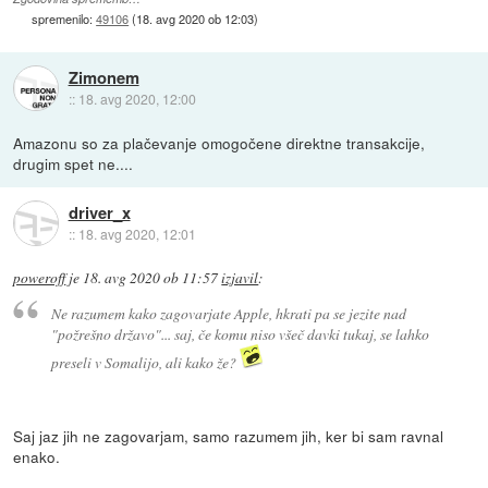
spremenilo:
49106
(
18. avg 2020 ob 12:03
)
Zimonem
::
18. avg 2020, 12:00
Amazonu so za plačevanje omogočene direktne transakcije,
drugim spet ne....
driver_x
::
18. avg 2020, 12:01
poweroff
je
18. avg 2020 ob 11:57
izjavil
:
Ne razumem kako zagovarjate Apple, hkrati pa se jezite nad
"požrešno državo"... saj, če komu niso všeč davki tukaj, se lahko
preseli v Somalijo, ali kako že?
Saj jaz jih ne zagovarjam, samo razumem jih, ker bi sam ravnal
enako.