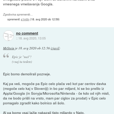
vmesnega vmešavanja Googla.
Zgodovina sprememb…
spremenil:
s1m0n
(
18. avg 2020 ob 12:59
)
no comment
::
18. avg 2020, 13:05
MrStein
je
18. avg 2020 ob 12:56
izjavil
:
Epic je "naš"!
(vsaj ta teden)
Epic bomo demolirali pozneje.
Kaj pa veš, mogoče pa Epic celo plača več kot par centov davka
(mogoče celo kaj v Sloveniji) in bo par miljard, ki se bo prelilo iz
Appla/Googla (in Sonyja/Microsofta/Nintenda - če kdo od njih misli,
da ne bodo prišli na vrsto, mam par ciglov za prodat) v Epic celo
pomagalo zgradit kako bolnico ali šolo.
Al pa bomo vsaj lažje nakazali tisto miljardo v Nato.