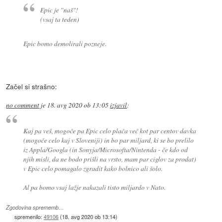
Epic je "naš"!
(vsaj ta teden)
Epic bomo demolirali pozneje.
Začel si strašno:
no comment
je
18. avg 2020 ob 13:05
izjavil
:
Kaj pa veš, mogoče pa Epic celo plača več kot par centov davka
(mogoče celo kaj v Sloveniji) in bo par miljard, ki se bo prelilo
iz Appla/Googla (in Sonyja/Microsofta/Nintenda - če kdo od
njih misli, da ne bodo prišli na vrsto, mam par ciglov za prodat)
v Epic celo pomagalo zgradit kako bolnico ali šolo.
Al pa bomo vsaj lažje nakazali tisto miljardo v Nato.
Zgodovina sprememb…
spremenilo:
49106
(
18. avg 2020 ob 13:14
)