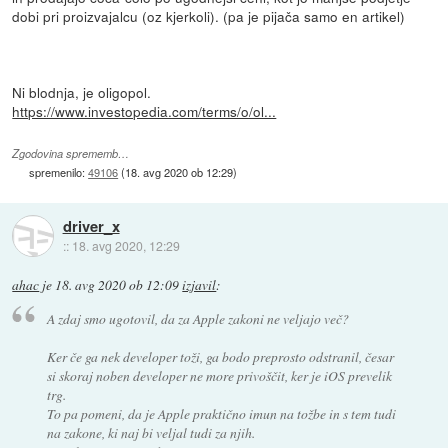
dobi pri proizvajalcu (oz kjerkoli). (pa je pijača samo en artikel)
Ni blodnja, je oligopol.
https://www.investopedia.com/terms/o/ol...
Zgodovina sprememb…
spremenilo:
49106
(
18. avg 2020 ob 12:29
)
driver_x
::
18. avg 2020, 12:29
ahac
je
18. avg 2020 ob 12:09
izjavil
:
A zdaj smo ugotovil, da za Apple zakoni ne veljajo več?
Ker če ga nek developer toži, ga bodo preprosto odstranil, česar
si skoraj noben developer ne more privoščit, ker je iOS prevelik
trg.
To pa pomeni, da je Apple praktično imun na tožbe in s tem tudi
na zakone, ki naj bi veljal tudi za njih.