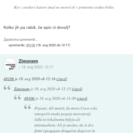
Ker z sredstvi katere imaš ne moreš iti v primerno sodno bitko.
Kolko jih pa rabiš, če epic ni dovolj?
Zgodovina sprememb…
spremenilo:
49106
(
18. avg 2020 ob 12:17
)
Zimonem
::
18. avg 2020, 12:17
49106
je
18. avg 2020 ob 12:16
izjavil
:
Zimonem
je
18. avg 2020 ob 12:15
izjavil
:
49106
je
18. avg 2020 ob 12:09
izjavil
:
Pojasni. Ali meniš, da mora Coca cola
omogočit enake pogoje mercatorji,
lidlu in lokalnemu bifeju ali
minimarketu. Ali je možno, da si dve
firmi izpogajata drugačen dogovor in