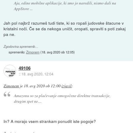
Aja, edine mobilne aplikacije, ki smo jo naredili, nismo dali na
AppStore ...
Jah pol najbrž razumeš tudi tiste, ki so ropali judovske štacune v
kristalni noči. Če se da nekoga uničit, oropati, spraviti s poti zakaj
pa ne.
Zgodovina sprememb…
spremenilo:
Zimonem
(
18. avg 2020 ob 12:05
)
49106
::
18. avg 2020, 12:04
Zimonem
je
18. avg 2020 ob 12:00
izjavil
:
Amazonu so za plačevanje omogočene direktne transakcije,
drugim spet ne....
In? A morajo vsem strankam ponudit iste pogoje?