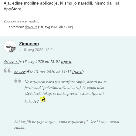
Aja, edine mobilne aplikacije, ki smo jo naredili, nismo dali na
AppStore ...
Zgodovina sprememb…
spremenil:
driver_x
(
18. avg 2020 ob 12:02
)
Zimonem
::
18. avg 2020, 12:04
driver_x
je
18. avg 2020 ob 12:01
izjavil
:
poweroff
je
18. avg 2020 ob 11:57
izjavil
:
Ne razumem kako zagovarjate Apple, hkrati pa se
jezite nad "požrešno državo"... saj, če komu niso
všeč davki tukaj, se lahko preseli v Somalijo, ali
kako že?
Saj jaz jih ne zagovarjam, samo razumem jih, ker bi sam ravnal
enako.