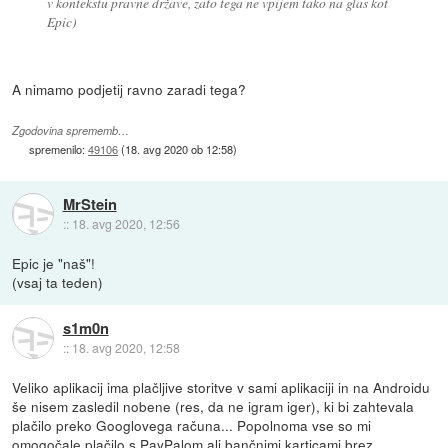
v kontekstu pravne države, zato tega ne vpijem tako na glas kot
Epic)
A nimamo podjetij ravno zaradi tega?
Zgodovina sprememb…
spremenilo:
49106
(
18. avg 2020 ob 12:58
)
MrStein
::
18. avg 2020, 12:56
Epic je "naš"!
(vsaj ta teden)
s1m0n
::
18. avg 2020, 12:58
Veliko aplikacij ima plačljive storitve v sami aplikaciji in na Androidu
še nisem zasledil nobene (res, da ne igram iger), ki bi zahtevala
plačilo preko Googlovega računa... Popolnoma vse so mi
omogočale plačilo s PayPalom ali bančnimi karticami brez