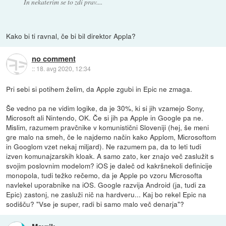
In nekaterim se to zdi prav....
Kako bi ti ravnal, če bi bil direktor Appla?
no comment
::
18. avg 2020, 12:34
Pri sebi si potihem želim, da Apple zgubi in Epic ne zmaga.
Še vedno pa ne vidim logike, da je 30%, ki si jih vzamejo Sony,
Microsoft ali Nintendo, OK. Če si jih pa Apple in Google pa ne.
Mislim, razumem pravčnike v komunistični Sloveniji (hej, še meni
gre malo na smeh, če le najdemo način kako Applom, Microsoftom
in Googlom vzet nekaj miljard). Ne razumem pa, da to leti tudi
izven komunajzarskih kloak. A samo zato, ker znajo več zaslužit s
svojim poslovnim modelom? iOS je daleč od kakršnekoli definicije
monopola, tudi težko rečemo, da je Apple po vzoru Microsofta
navlekel uporabnike na iOS. Google razvija Android (ja, tudi za
Epic) zastonj, ne zasluži nič na hardveru... Kaj bo rekel Epic na
sodišču? "Vse je super, radi bi samo malo več denarja"?