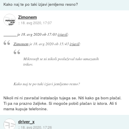
Kako naj te po taki izjavi jemljemo resno?
Zimonem
::
18. avg 2020, 17:07
je
18. avg 2020 ob 17:03
izjavil
:
Zimonem
je
18. avg 2020 ob 15:43
izjavil
:
Mikrosoft se ni nikoli posluževal tako umazanih
trikov.
Kako naj te po taki izjavi jemljemo resno?
Nikoli mi ni zavračal instalacijo tujega se. Niti kako ga bom plačal.
Ti pa na prazno žaljivke. Si mogoče pobič plačan iz istora. Ali ti
mama kupuje telefonine.
driver_x
::
18. avg 2020, 17:26