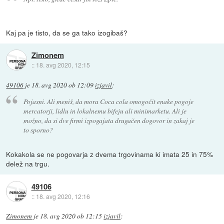
Kaj pa je tisto, da se ga tako izogibaš?
Zimonem
::
18. avg 2020, 12:15
49106
je
18. avg 2020 ob 12:09
izjavil
:
Pojasni. Ali meniš, da mora Coca cola omogočit enake pogoje
mercatorji, lidlu in lokalnemu bifeju ali minimarketu. Ali je
možno, da si dve firmi izpogajata drugačen dogovor in zakaj je
to sporno?
Kokakola se ne pogovarja z dvema trgovinama ki imata 25 in 75%
delež na trgu.
49106
::
18. avg 2020, 12:16
Zimonem
je
18. avg 2020 ob 12:15
izjavil
: