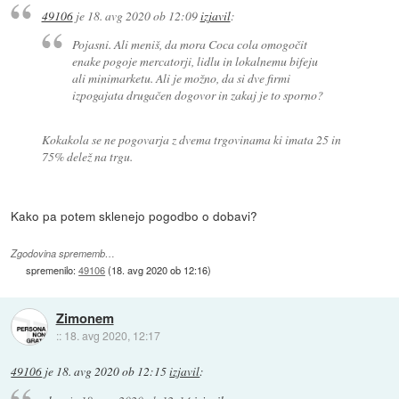
49106
je
18. avg 2020 ob 12:09
izjavil
:
Pojasni. Ali meniš, da mora Coca cola omogočit
enake pogoje mercatorji, lidlu in lokalnemu bifeju
ali minimarketu. Ali je možno, da si dve firmi
izpogajata drugačen dogovor in zakaj je to sporno?
Kokakola se ne pogovarja z dvema trgovinama ki imata 25 in
75% delež na trgu.
Kako pa potem sklenejo pogodbo o dobavi?
Zgodovina sprememb…
spremenilo:
49106
(
18. avg 2020 ob 12:16
)
Zimonem
::
18. avg 2020, 12:17
49106
je
18. avg 2020 ob 12:15
izjavil
: