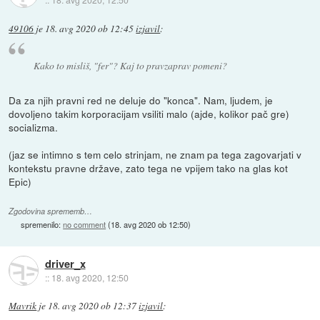
49106
je
18. avg 2020 ob 12:45
izjavil
:
Kako to misliš, "fer"? Kaj to pravzaprav pomeni?
Da za njih pravni red ne deluje do "konca". Nam, ljudem, je
dovoljeno takim korporacijam vsiliti malo (ajde, kolikor pač gre)
socializma.
(jaz se intimno s tem celo strinjam, ne znam pa tega zagovarjati v
kontekstu pravne države, zato tega ne vpijem tako na glas kot
Epic)
Zgodovina sprememb…
spremenilo:
no comment
(
18. avg 2020 ob 12:50
)
driver_x
::
18. avg 2020, 12:50
Mavrik
je
18. avg 2020 ob 12:37
izjavil
: