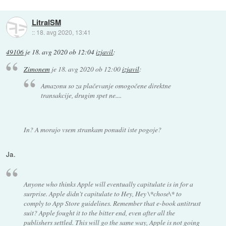
LitralSM
::
18. avg 2020, 13:41
49106
je
18. avg 2020 ob 12:04
izjavil
:
Zimonem
je
18. avg 2020 ob 12:00
izjavil
:
Amazonu so za plačevanje omogočene direktne
transakcije, drugim spet ne....
In? A morajo vsem strankam ponudit iste pogoje?
Ja.
Anyone who thinks Apple will eventually capitulate is in for a
surprise. Apple didn't capitulate to Hey, Hey \*chose\* to
comply to App Store guidelines. Remember that e-book antitrust
suit? Apple fought it to the bitter end, even after all the
publishers settled. This will go the same way, Apple is not going