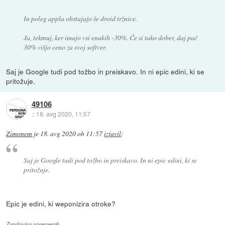
In poleg appla obstajajo še droid tržnice.
Ja, tekmuj, ker imajo vsi enakih -30%. Če si tako dober, daj pač
30% višjo ceno za svoj softver.
Saj je Google tudi pod tožbo in preiskavo. In ni epic edini, ki se
pritožuje.
49106
::
18. avg 2020, 11:57
Zimonem
je
18. avg 2020 ob 11:57
izjavil
:
Saj je Google tudi pod tožbo in preiskavo. In ni epic edini, ki se
pritožuje.
Epic je edini, ki weponizira otroke?
Zgodovina sprememb…