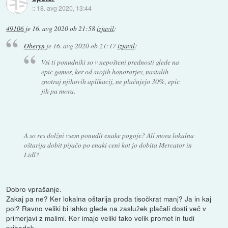
::
18. avg 2020, 13:44
49106
je
16. avg 2020 ob 21:58
izjavil
:
Oberyn
je
16. avg 2020 ob 21:17
izjavil
:
Vsi ti ponudniki so v nepošteni prednosti glede na
epic games, ker od svojih honorarjev, nastalih
znotraj njihovih aplikacij, ne plačujejo 30%, epic
jih pa mora.
A so res dolžni vsem ponudit enake pogoje? Ali mora lokalna
oštarija dobit pijačo po enaki ceni kot jo dobita Mercator in
Lidl?
Dobro vprašanje.
Zakaj pa ne? Ker lokalna oštarija proda tisočkrat manj? Ja in kaj
pol? Ravno veliki bi lahko glede na zaslužek plačali dosti več v
primerjavi z malimi. Ker imajo veliki tako velik promet in tudi
prihodek.