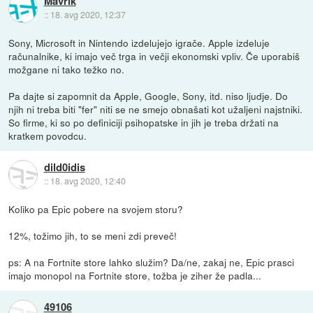
Mavrik
::
18. avg 2020, 12:37
Sony, Microsoft in Nintendo izdelujejo igrače. Apple izdeluje
računalnike, ki imajo več trga in večji ekonomski vpliv. Če uporabiš
možgane ni tako težko no.
Pa dajte si zapomnit da Apple, Google, Sony, itd. niso ljudje. Do
njih ni treba biti "fer" niti se ne smejo obnašati kot užaljeni najstniki.
So firme, ki so po definiciji psihopatske in jih je treba držati na
kratkem povodcu.
dild0idis
::
18. avg 2020, 12:40
Koliko pa Epic pobere na svojem storu?
12%, tožimo jih, to se meni zdi preveč!
ps: A na Fortnite store lahko služim? Da/ne, zakaj ne, Epic prasci
imajo monopol na Fortnite store, tožba je ziher že padla...
49106