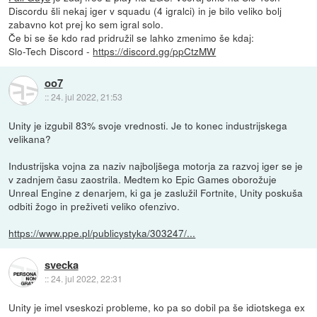
Discordu šli nekaj iger v squadu (4 igralci) in je bilo veliko bolj
zabavno kot prej ko sem igral solo.
Če bi se še kdo rad pridružil se lahko zmenimo še kdaj:
Slo-Tech Discord -
https://discord.gg/ppCtzMW
oo7
::
24. jul 2022, 21:53
Unity je izgubil 83% svoje vrednosti. Je to konec industrijskega
velikana?
Industrijska vojna za naziv najboljšega motorja za razvoj iger se je
v zadnjem času zaostrila. Medtem ko Epic Games oborožuje
Unreal Engine z denarjem, ki ga je zaslužil Fortnite, Unity poskuša
odbiti žogo in preživeti veliko ofenzivo.
https://www.ppe.pl/publicystyka/303247/...
svecka
::
24. jul 2022, 22:31
Unity je imel vseskozi probleme, ko pa so dobil pa še idiotskega ex