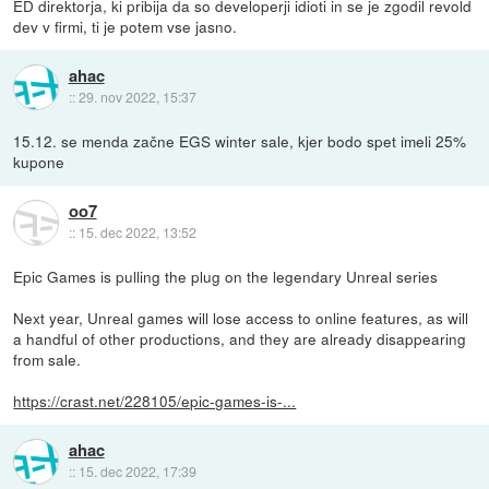
ED direktorja, ki pribija da so developerji idioti in se je zgodil revold
dev v firmi, ti je potem vse jasno.
ahac
::
29. nov 2022, 15:37
15.12. se menda začne EGS winter sale, kjer bodo spet imeli 25%
kupone
oo7
::
15. dec 2022, 13:52
Epic Games is pulling the plug on the legendary Unreal series
Next year, Unreal games will lose access to online features, as will
a handful of other productions, and they are already disappearing
from sale.
https://crast.net/228105/epic-games-is-...
ahac
::
15. dec 2022, 17:39