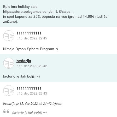
Epic ima holiday sale
https://store.epicgames.com/en-US/sales...
in spet kupone za 25% popusta na vse igre nad 14.99€ (tudi že
znižane).
111111111111
::
15. dec 2022, 22:45
Nimajo Dyson Sphere Program. :(
bedarija
::
15. dec 2022, 23:42
factorio je itak boljši =)
111111111111
::
15. dec 2022, 23:43
bedarija
je
15. dec 2022 ob 23:42
izjavil
:
factorio je itak boljši =)