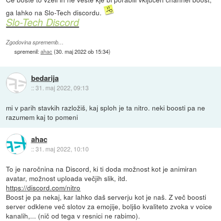
ga lahko na Slo-Tech discordu.
Slo-Tech Discord
Zgodovina sprememb…
spremenil:
ahac
(
30. maj 2022 ob 15:34
)
bedarija
::
31. maj 2022, 09:13
mi v parih stavkih razložiš, kaj sploh je ta nitro. neki boosti pa ne
razumem kaj to pomeni
ahac
::
31. maj 2022, 10:10
To je naročnina na Discord, ki ti doda možnost kot je animiran
avatar, možnost uploada večjih slik, itd.
https://discord.com/nitro
Boost je pa nekaj, kar lahko daš serverju kot je naš. Z več boosti
server odklene več slotov za emojije, boljšo kvaliteto zvoka v voice
kanalih,... (nič od tega v resnici ne rabimo).