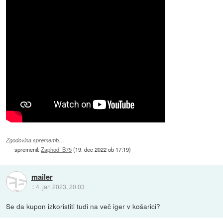
Zgodovina sprememb…
spremenil:
Zaphod_B75
(
19. dec 2022 ob 17:19
)
mailer
::
4. jan 2023, 20:03
Se da kupon izkoristiti tudi na več iger v košarici?