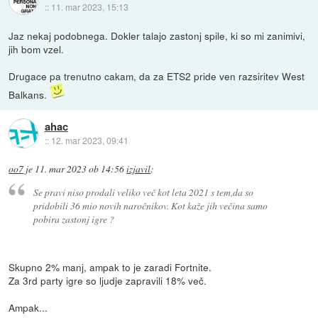
::
11. mar 2023, 15:13
Jaz nekaj podobnega. Dokler talajo zastonj spile, ki so mi zanimivi,
jih bom vzel.
Drugace pa trenutno cakam, da za ETS2 pride ven razsiritev West
Balkans.
ahac
::
12. mar 2023, 09:41
oo7
je
11. mar 2023 ob 14:56
izjavil
:
Se pravi niso prodali veliko več kot leta 2021 s tem,da so
pridobili 36 mio novih naročnikov. Kot kaže jih večina samo
pobira zastonj igre ?
Skupno 2% manj, ampak to je zaradi Fortnite.
Za 3rd party igre so ljudje zapravili 18% več.
Ampak...