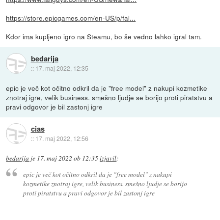
https://store.epicgames.com/en-US/p/fal...
Kdor ima kupljeno igro na Steamu, bo še vedno lahko igral tam.
bedarija
::
17. maj 2022, 12:35
epic je več kot očitno odkril da je "free model" z nakupi kozmetike
znotraj igre, velik business. smešno ljudje se borijo proti piratstvu a
pravi odgovor je bil zastonj igre
cias
::
17. maj 2022, 12:56
bedarija
je
17. maj 2022 ob 12:35
izjavil
:
epic je več kot očitno odkril da je "free model" z nakupi
kozmetike znotraj igre, velik business. smešno ljudje se borijo
proti piratstvu a pravi odgovor je bil zastonj igre