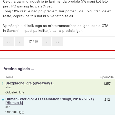
Celotna gaming industrija je lani menda prodala 5% manj kot leto
prej, PC gaming trg pa 2% več.
Torej 18% rast je nad povprečjem, kar pomeni, da Epicu tržni delež
raste, čeprav ne tolk kot bi si verjetno želeli.
Vprašanje tudi kolk tega so microtransactions od iger kot sta GTA
in Genshin Impact pa koliko je sama prodaja iger.
17
/ 19
««
«
»
»»
Vredno ogleda ...
Tema
Sporočila
!
Brezplačne igre (giveaways)
1257
ahac
Oddelek:
Igre
»
Hitman (World of Assassination trilogy, 2016 - 2021)
212
[Hitman 6]
oo7
Oddelek:
Igre