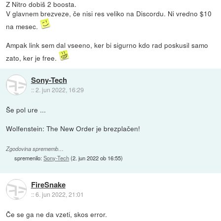
Z Nitro dobiš 2 boosta.
V glavnem brezveze, če nisi res veliko na Discordu. Ni vredno $10
na mesec.
Ampak link sem dal vseeno, ker bi sigurno kdo rad poskusil samo
zato, ker je free.
Sony-Tech
::
2. jun 2022, 16:29
Še pol ure ...
Wolfenstein: The New Order je brezplačen!
Zgodovina sprememb…
spremenilo:
Sony-Tech
(
2. jun 2022 ob 16:55
)
FireSnake
::
6. jun 2022, 21:01
Če se ga ne da vzeti, skos error.