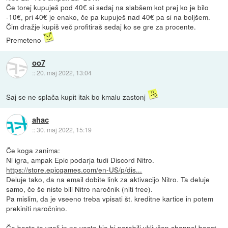
Če torej kupuješ pod 40€ si sedaj na slabšem kot prej ko je bilo
-10€, pri 40€ je enako, če pa kupuješ nad 40€ pa si na boljšem.
Čim dražje kupiš več profitiraš sedaj ko se gre za procente.
Premeteno
oo7
::
20. maj 2022, 13:04
Saj se ne splača kupit itak bo kmalu zastonj
ahac
::
30. maj 2022, 15:19
Če koga zanima:
Ni igra, ampak Epic podarja tudi Discord Nitro.
https://store.epicgames.com/en-US/p/dis...
Deluje tako, da na email dobite link za aktivacijo Nitro. Ta deluje
samo, če še niste bili Nitro naročnik (niti free).
Pa mislim, da je vseeno treba vpisati št. kreditne kartice in potem
prekiniti naročnino.
Če boste to vzeli in ne veste kje bi porabili vključen channel boost,