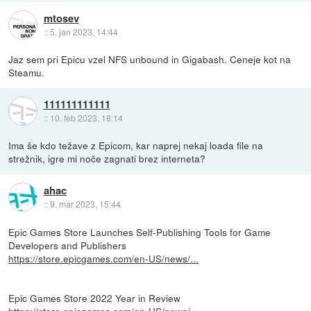
mtosev
::
5. jan 2023, 14:44
Jaz sem pri Epicu vzel NFS unbound in Gigabash. Ceneje kot na
Steamu.
111111111111
::
10. feb 2023, 18:14
Ima še kdo težave z Epicom, kar naprej nekaj loada file na
strežnik, igre mi noče zagnati brez interneta?
ahac
::
9. mar 2023, 15:44
Epic Games Store Launches Self-Publishing Tools for Game
Developers and Publishers
https://store.epicgames.com/en-US/news/...
Epic Games Store 2022 Year in Review
https://store.epicgames.com/en-US/news/...