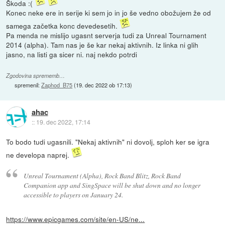
Škoda :(
Konec neke ere in serije ki sem jo in jo še vedno obožujem že od
samega začetka konc devedesetih.
Pa menda ne mislijo ugasnt serverja tudi za Unreal Tournament
2014 (alpha). Tam nas je še kar nekaj aktivnih. Iz linka ni glih
jasno, na listi ga sicer ni. naj nekdo potrdi
Zgodovina sprememb…
spremenil:
Zaphod_B75
(
19. dec 2022 ob 17:13
)
ahac
::
19. dec 2022, 17:14
To bodo tudi ugasnili. "Nekaj aktivnih" ni dovolj, sploh ker se igra
ne developa naprej.
Unreal Tournament (Alpha), Rock Band Blitz, Rock Band
Companion app and SingSpace will be shut down and no longer
accessible to players on January 24.
https://www.epicgames.com/site/en-US/ne...