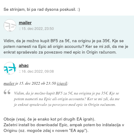
Se strinjam, bi pa rad dysona poskusil. :)
mailer
::
15. dec 2022, 23:50
Vidim, da je možno kupit BF5 za 5€, na originu je pa 35€. Kje se
potem namesti na Epic ali origin accountu? Ker se mi zdi, da me je
enkrat spraševalo za povezavo med epic in Origin računom.
ahac
::
16. dec 2022, 09:08
mailer
je
15. dec 2022 ob 23:50
izjavil
:
Vidim, da je možno kupit BF5 za 5€, na originu je pa 35€. Kje se
potem namesti na Epic ali origin accountu? Ker se mi zdi, da me
je enkrat spraševalo za povezavo med epic in Origin računom.
Oboje (vsaj, če je enako kot pri drugih EA igrah).
Začetni install bo downloadal Epic, ampak potem bo inštalacija v
Originu (oz. mogoče zdaj v novem "EA app").