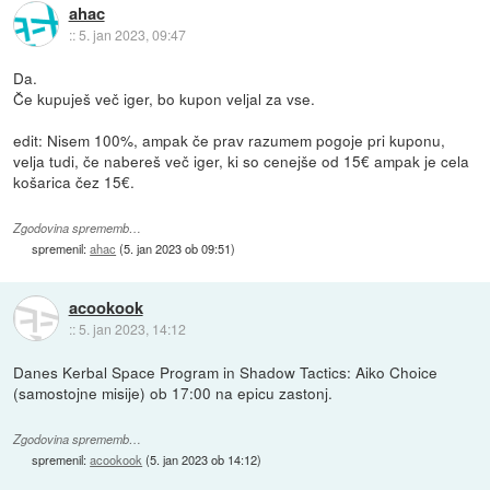
ahac
::
5. jan 2023, 09:47
Da.
Če kupuješ več iger, bo kupon veljal za vse.
edit: Nisem 100%, ampak če prav razumem pogoje pri kuponu,
velja tudi, če nabereš več iger, ki so cenejše od 15€ ampak je cela
košarica čez 15€.
Zgodovina sprememb…
spremenil:
ahac
(
5. jan 2023 ob 09:51
)
acookook
::
5. jan 2023, 14:12
Danes Kerbal Space Program in Shadow Tactics: Aiko Choice
(samostojne misije) ob 17:00 na epicu zastonj.
Zgodovina sprememb…
spremenil:
acookook
(
5. jan 2023 ob 14:12
)