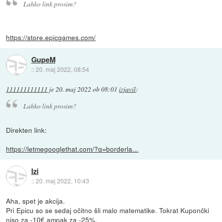
Lahko link prosim?
https://store.epicgames.com/
GupeM
::
20. maj 2022, 08:54
111111111111
je
20. maj 2022 ob 08:01
izjavil
:
Lahko link prosim?
Direkten link:
https://letmegooglethat.com/?q=borderla...
Izi
::
20. maj 2022, 10:43
Aha, spet je akcija.
Pri Epicu so se sedaj očitno šli malo matematike. Tokrat Kupončki
niso za -10€ ampak za -25%.