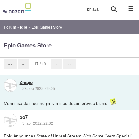
☰
Forum
»
Igre
»
Epic Games Store
Epic Games Store
17
/ 19
««
«
»
»»
Zmajc
::
28. feb 2022, 09:05
Meni niso dali, očitno jim v minus delam preveč biznis.
oo7
::
3. apr 2022, 22:32
Epic Announces State of Unreal Stream With Some "Very Special"