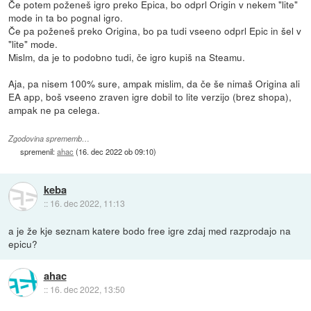
Če potem poženeš igro preko Epica, bo odprl Origin v nekem "lite"
mode in ta bo pognal igro.
Če pa poženeš preko Origina, bo pa tudi vseeno odprl Epic in šel v
"lite" mode.
Mislm, da je to podobno tudi, če igro kupiš na Steamu.
Aja, pa nisem 100% sure, ampak mislim, da če še nimaš Origina ali
EA app, boš vseeno zraven igre dobil to lite verzijo (brez shopa),
ampak ne pa celega.
Zgodovina sprememb…
spremenil:
ahac
(
16. dec 2022 ob 09:10
)
keba
::
16. dec 2022, 11:13
a je že kje seznam katere bodo free igre zdaj med razprodajo na
epicu?
ahac
::
16. dec 2022, 13:50