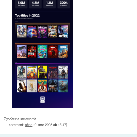
Zgodovina sprememb…
spremenil:
ahac
(
9. mar 2023 ob 15:47
)