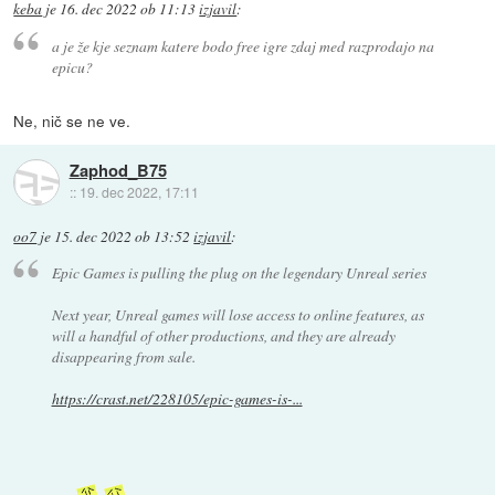
keba
je
16. dec 2022 ob 11:13
izjavil
:
a je že kje seznam katere bodo free igre zdaj med razprodajo na
epicu?
Ne, nič se ne ve.
Zaphod_B75
::
19. dec 2022, 17:11
oo7
je
15. dec 2022 ob 13:52
izjavil
:
Epic Games is pulling the plug on the legendary Unreal series
Next year, Unreal games will lose access to online features, as
will a handful of other productions, and they are already
disappearing from sale.
https://crast.net/228105/epic-games-is-...