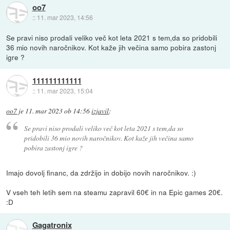
oo7
::
11. mar 2023, 14:56
Se pravi niso prodali veliko več kot leta 2021 s tem,da so pridobili
36 mio novih naročnikov. Kot kaže jih večina samo pobira zastonj
igre ?
111111111111
::
11. mar 2023, 15:04
oo7
je
11. mar 2023 ob 14:56
izjavil
:
Se pravi niso prodali veliko več kot leta 2021 s tem,da so
pridobili 36 mio novih naročnikov. Kot kaže jih večina samo
pobira zastonj igre ?
Imajo dovolj financ, da zdržijo in dobijo novih naročnikov. :)
V vseh teh letih sem na steamu zapravil 60€ in na Epic games 20€.
:D
Gagatronix