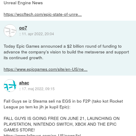
Unreal Engine News
https://wccftech.com/epic-state-of-unre...
oo7
::
11. apr 2022, 20:04
Today Epic Games announced a $2 billion round of funding to
advance the company's vision to build the metaverse and support
its continued growth.
https://www.epicgames.com/site/en-US/ne...
ahac
::
17. maj 2022, 09:15
Fall Guys se iz Steama seli na EGS in bo F2P (tako kot Rocket
League po tem ko jih je kupil Epic):
FALL GUYS IS GOING FREE ON JUNE 21, LAUNCHING ON
PLAYSTATION, NINTENDO SWITCH, XBOX AND THE EPIC
GAMES STORE!
https://www.fallguys.com/en-US/news/fal...