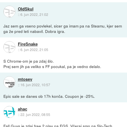
OldSkul
::
6. jun 2022, 21:02
Jaz sem ga vseno povlekel, sicer ga imam pa na Steamu, kjer sem
ga že pred leti nabavil. Dobra igra.
FireSnake
::
6. jun 2022, 21:05
S Chrome-om je pa zdaj šlo.
Prej sem jih pa veliko s FF pocukal, pa je vedno delalo.
mtosev
::
16. jun 2022, 10:57
Epic sale se danes ob 17h konča. Coupon je -25%.
ahac
::
22. jun 2022, 08:55
Fall Guys
je zdaj free 2 play na EGS. Včeraj smo na Slo-Tech