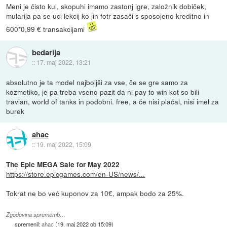
Meni je čisto kul, skopuhi imamo zastonj igre, založnik dobiček,
mularija pa se uci lekcij ko jih fotr zasači s sposojeno kreditno in
600*0,99 € transakcijami
bedarija
::
17. maj 2022, 13:21
absolutno je ta model najboljši za vse, če se gre samo za
kozmetiko, je pa treba vseno pazit da ni pay to win kot so bili
travian, world of tanks in podobni. free, a če nisi plačal, nisi imel za
burek
ahac
::
19. maj 2022, 15:09
The Epic MEGA Sale for May 2022
https://store.epicgames.com/en-US/news/...
Tokrat ne bo več kuponov za 10€, ampak bodo za 25%.
Zgodovina sprememb…
spremenil:
ahac
(
19. maj 2022 ob 15:09
)