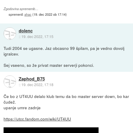
Zgodovina sprememb…
spremenil:
ahac
(
19. dec 2022 ob 17:14
)
dolenc
::
19. dec 2022, 17:15
Tudi 2004 se ugasne. Jaz obcasno 99 špilam, pa je vedno dovolj
igralcev.
Sej vseeno, so že privat master serverji pokonci.
Zaphod_B75
::
19. dec 2022, 17:18
Če bo z UT4UU delalo klub temu da bo master server down, bo kar
čudež.
upanje umre zadnje
https://utcc.fandom.com/wiki/UT4UU