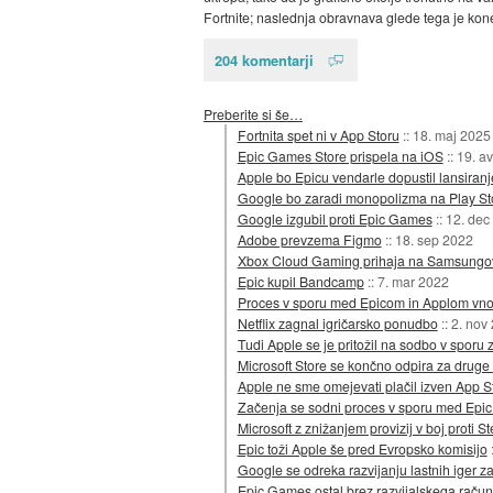
Fortnite; naslednja obravnava glede tega je ko
204 komentarji
Preberite si še…
Fortnita spet ni v App Storu
::
18. maj 2025
Epic Games Store prispela na iOS
::
19. a
Apple bo Epicu vendarle dopustil lansiranj
Google bo zaradi monopolizma na Play Sto
Google izgubil proti Epic Games
::
12. dec
Adobe prevzema Figmo
::
18. sep 2022
Xbox Cloud Gaming prihaja na Samsungove
Epic kupil Bandcamp
::
7. mar 2022
Proces v sporu med Epicom in Applom vno
Netflix zagnal igričarsko ponudbo
::
2. nov
Tudi Apple se je pritožil na sodbo v sporu
Microsoft Store se končno odpira za druge 
Apple ne sme omejevati plačil izven App S
Začenja se sodni proces v sporu med Epi
Microsoft z znižanjem provizij v boj proti 
Epic toži Apple še pred Evropsko komisijo
Google se odreka razvijanju lastnih iger z
Epic Games ostal brez razvijalskega račun