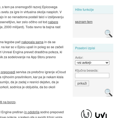
e, s tem pa onemogočil razvoj Epicovega
Hitre funkcije
svetu za igre in virtualna okolja nasploh. V
jo in so nenadoma postali talci v izsiljevanju
seznam tem
esenetljivo, ker zelo očitno od tod
nabere
je, 2000 milijard). Toda ravno ta bajna rast
firma tegobe pač
nakopala sama
in da se
, na kar so v Epicu upali in poleg so se začeli
Posebni izpisi
eri Unreal Engina preveč drastična poteza, ki
ilnik za sodelovanje na App Storu pravno
Avtor:
Ključna beseda:
i prepovedi
servisa za pretočno igranje xCloud
ča njihovim pravilnikom, kar pa je nekam kisla
mijo, da je zadaj v resnici dejstvo, da je
orkoli, sodnica je obljubila, da bo okoli
iti na borzo
.
l Engine pretiran
in odobrila
sodno prepoved
ve poteze, s katero sta s svojih tržnic vrgla