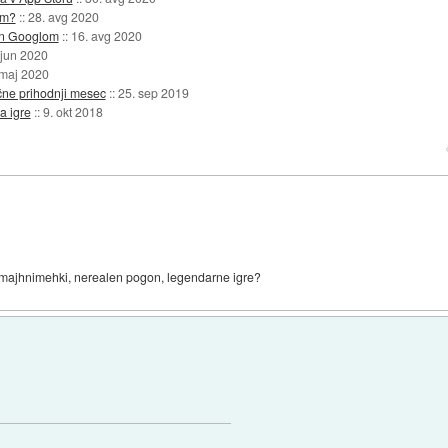
om?
::
28. avg 2020
in Googlom
::
16. avg 2020
 jun 2020
 maj 2020
čne prihodnji mesec
::
25. sep 2019
a igre
::
9. okt 2018
je je majhnimehki, nerealen pogon, legendarne igre?