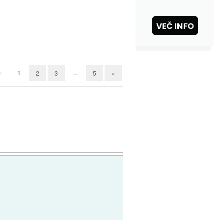
«
1
...
2
3
5
»