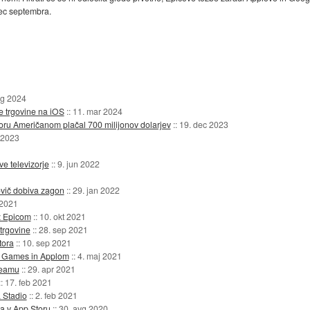
nec septembra.
vg 2024
e trgovine na iOS
::
11. mar 2024
ru Američanom plačal 700 milijonov dolarjev
::
19. dec 2023
 2023
 televizorje
::
9. jun 2022
vič dobiva zagon
::
29. jan 2022
 2021
 z Epicom
::
10. okt 2021
trgovine
::
28. sep 2021
tora
::
10. sep 2021
c Games in Applom
::
4. maj 2021
Steamu
::
29. apr 2021
::
17. feb 2021
a Stadio
::
2. feb 2021
a v App Storu
::
30. avg 2020