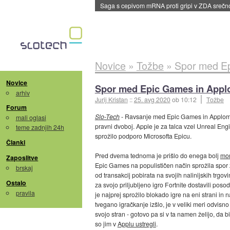
BMW v vozilih začel predvajati reklame
::
dane
Novice
»
Tožbe
»
Spor med Ep
Novice
Spor med Epic Games in Applo
arhiv
Jurij Kristan
::
25. avg 2020
ob 10:12
Tožbe
Forum
Slo-Tech
- Ravsanje med Epic Games in Applom za
mali oglasi
pravni dvoboj. Apple je za talca vzel Unreal Engi
teme zadnjih 24h
sprožilo podporo Microsofta Epicu.
Članki
Pred dvema tednoma je prišlo do enega bolj
mon
Zaposlitve
Epic Games na populističen način sprožila spor
brskaj
od transakcij pobirata na svojih nalinijskih trgo
Ostalo
za svojo priljubljeno igro Fortnite dostavili pos
pravila
je najprej sprožilo blokado igre na eni strani in
tvegano igračkanje izšlo, je v veliki meri odvisno 
svojo stran - gotovo pa si v ta namen želijo, da b
so jim v
Applu ustregli
.