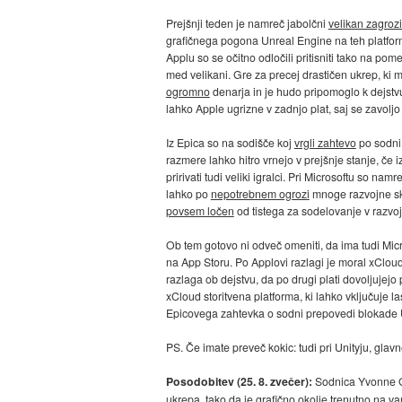
Prejšnji teden je namreč jabolčni
velikan zagrozi
grafičnega pogona Unreal Engine na teh platformah
Applu so se očitno odločili pritisniti tako na po
med velikani. Gre za precej drastičen ukrep, ki
ogromno
denarja in je hudo pripomoglo k dejstv
lahko Apple ugrizne v zadnjo plat, saj se zavoljo
Iz Epica so na sodišče koj
vrgli zahtevo
po sodni
razmere lahko hitro vrnejo v prejšnje stanje, če i
pririvati tudi veliki igralci. Pri Microsoftu so na
lahko po
nepotrebnem ogrozi
mnoge razvojne skup
povsem ločen
od tistega za sodelovanje v razvoj
Ob tem gotovo ni odveč omeniti, da ima tudi Micr
na App Storu. Po Applovi razlagi je moral xCloud 
razlaga ob dejstvu, da po drugi plati dovoljujejo
xCloud storitvena platforma, ki lahko vključuje la
Epicovega zahtevka o sodni prepovedi blokade U
PS. Če imate preveč kokic: tudi pri Unityju, gla
Posodobitev (25. 8. zvečer):
Sodnica Yvonne G
ukrepa, tako da je grafično okolje trenutno na va