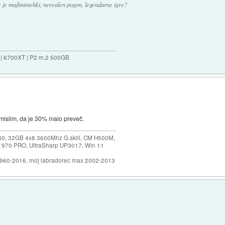
 kje je majhnimehki, nerealen pogon, legendarne igre?
 | 6700XT | P2 m.2 500GB
 mislim, da je 30% malo preveč.
30, 32GB 4x8 3600Mhz G.skill, CM H500M,
 970 PRO, UltraSharp UP3017, Win 11
1960-2016, moj labradorec max 2002-2013