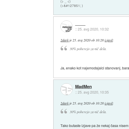
(> _ <)
(>&#127851; )
::
25. avg 2020, 10:32
2dark
je
25. avg 2020 ob 10:28
izjavil
:
30% poberejo za nič dela.
Ja, enako kot najemodajalci stanovanj, bar
MadMen
::
25. avg 2020, 10:35
2dark
je
25. avg 2020 ob 10:28
izjavil
:
30% poberejo za nič dela.
Tako butaste izjave pa že nekaj časa nisem s