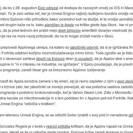
l
, da bo z 28. avgustom
Epic odrezal
od dostopa do razvojnih orodij za iOS in Mac
. To je zelo velika reč, ker je Unreal Engine najbolj razširjeno tovrstno orodje na 
membno Epicovo nišo prihodkov, kakor posredno tudi na studije, ki ta orodja uporablja
 med drugim kaže na to, kako
alergičen je Apple
na kritike glede App Stora - kar ni pr
u, da je pred tednom dni prebil mejo
dveh bilijonov
ameriških dolarjev vrednosti (to 
 nje res ne more nazaj pritoževati, da ne bi mogel znižati marže v Storu.
 prepovedi Applovega ukrepa, na katero so
jabolčniki odvrnili
, da si je igričarska 
z Fortnita odstrani kočljivo možnost plačevanja mimo tržnic. Toda zgodilo se je tisto
mreč v obravnavi zahteve
stopili na Epicovo
stran
in poudarili
, da je Applov strel v sm
ine in "ni v interesu ne industrije, ne igričarjev". V Epicu poudarjajo, da je prav
u programja, zaradi česar gre za brezzvezno Applovo izsiljevanje.
osoft do Appla sorodne zamere v tej smeri, saj je ravno zapleten z njim v
spor okol
s tržnice zato, ker jabolčniki ne morejo preverjati, ali vsa pretočna vsebina zadoš
 programje s podobno funkcionalnostjo, kot je Valvov Steam Link. Zato v Microsoftu su
stne kanale za mikrotransakcije in s tem podoben trn v Applovi peti kot Fortnite. Kak
nreal Engina "odločila v kratkem".
vnem tekmecu Unreal Engina, so se odločili čorbo izrabiti v svoj prid in nenadoma
od
onzalez Rogers je v torek v
resnici pritrdila
kritikam, da je Applov napad na Unrea
rnem. Hkrati se še ni odločila glede prvotne, Epicove tožbe zaradi Applove in Googlo