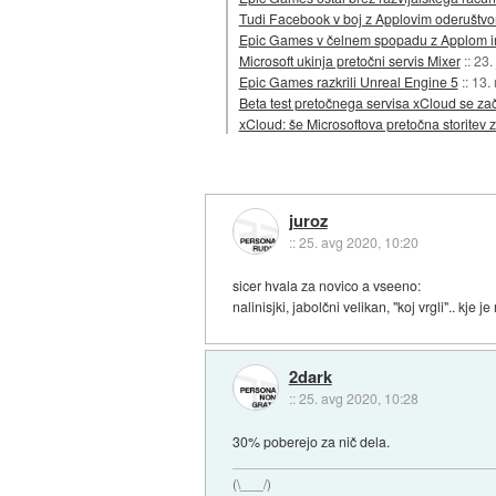
Tudi Facebook v boj z Applovim oderuštv
Epic Games v čelnem spopadu z Applom 
Microsoft ukinja pretočni servis Mixer
::
23.
Epic Games razkrili Unreal Engine 5
::
13.
Beta test pretočnega servisa xCloud se za
xCloud: še Microsoftova pretočna storitev z
juroz
::
25. avg 2020, 10:20
sicer hvala za novico a vseeno:
nalinisjki, jabolčni velikan, "koj vrgli".. k
2dark
::
25. avg 2020, 10:28
30% poberejo za nič dela.
(\___/)