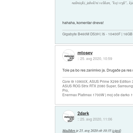
nalinisjki, jabolčni velikan, "koj vrgli"..
hahaha, komentar dneva!
Gigabyte B460M DS3H | I5 - 10400F | 16GB
mtosev
::
25. avg 2020, 10:59
Tole pa bo res zanimivo ja. Drugače pa res
Core i9 10900X, ASUS Prime X299 Edition 
ASUS ROG Strix RTX 2080 Super, Samsung
Pro,
Enermax Platimax 1700W | moj oče darko 
2dark
::
25. avg 2020, 11:06
MadMen
je
25. avg 2020 ob 10:35
izjavil
: