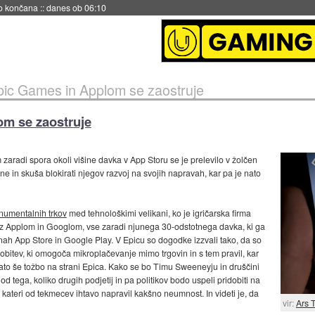
s ob 06:09
ic Games in Applom se zaostruje
m se zaostruje
radi spora okoli višine davka v App Storu se je prelevilo v žolčen
ne in skuša blokirati njegov razvoj na svojih napravah, kar pa je nato
umentalnih trkov
med tehnološkimi velikani, ko je igričarska firma
 z Applom in Googlom, vse zaradi njunega 30-odstotnega davka, ki ga
vinah App Store in Google Play. V Epicu so dogodke izzvali tako, da so
odobitev, ki omogoča mikroplačevanje mimo trgovin in s tem pravil, kar
 nato še tožbo na strani Epica. Kako se bo Timu Sweeneyju in druščini
od tega, koliko drugih podjetij in pa politikov bodo uspeli pridobiti na
i kateri od tekmecev ihtavo napravil kakšno neumnost. In videti je, da
vir:
Ars 