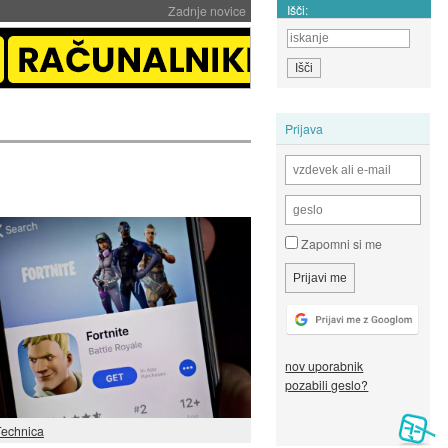
Išči:
Zadnje novice
Prijava
Zapomni si me
nov uporabnik
pozabili geslo?
Technica