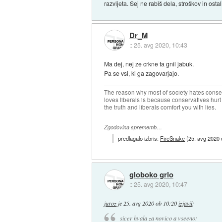
razvijeta. Sej ne rabiš dela, stroškov in osta
Dr_M
::
25. avg 2020, 10:43
Ma dej, nej ze crkne ta gnil jabuk.
Pa se vsi, ki ga zagovarjajo.
The reason why most of society hates conse
loves liberals is because conservatives hurt
the truth and liberals comfort you with lies.
Zgodovina sprememb…
predlagalo izbris:
FireSnake
(
25. avg 2020 
globoko grlo
::
25. avg 2020, 10:47
juroz
je
25. avg 2020 ob 10:20
izjavil
:
sicer hvala za novico a vseeno: