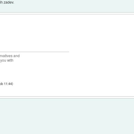
lih zadev.
rvatives and
 you with
ob 11:44
)