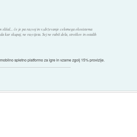
 slišal... če je pa razvoj in vzdrževanje celotnega ekosistema
a kar skupaj, ne razvijeta. Sej ne rabiš dela, stroškov in ostalih
 mobilno spletno platformo za igre in vzame zgolj 15% provizije.