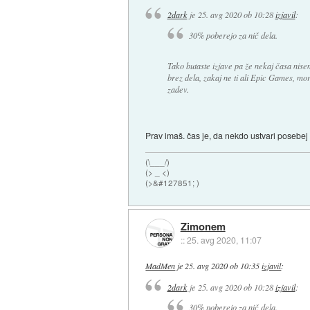
2dark
je
25. avg 2020 ob 10:28
izjavil
:
30% poberejo za nič dela.
Tako butaste izjave pa že nekaj časa nisem
brez dela, zakaj ne ti ali Epic Games, mord
zadev.
Prav imaš. čas je, da nekdo ustvari posebej
(\___/)
(> _ <)
(>&#127851; )
Zimonem
::
25. avg 2020, 11:07
MadMen
je
25. avg 2020 ob 10:35
izjavil
:
2dark
je
25. avg 2020 ob 10:28
izjavil
:
30% poberejo za nič dela.