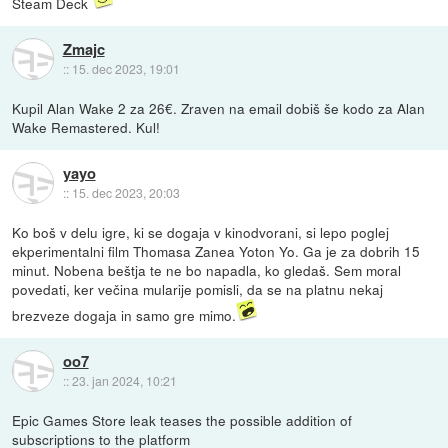
Steam Deck
Zmajc
::
15. dec 2023, 19:01
Kupil Alan Wake 2 za 26€. Zraven na email dobiš še kodo za Alan
Wake Remastered. Kul!
yayo
::
15. dec 2023, 20:03
Ko boš v delu igre, ki se dogaja v kinodvorani, si lepo poglej
ekperimentalni film Thomasa Zanea Yoton Yo. Ga je za dobrih 15
minut. Nobena beštja te ne bo napadla, ko gledaš. Sem moral
povedati, ker večina mularije pomisli, da se na platnu nekaj
brezveze dogaja in samo gre mimo.
oo7
::
23. jan 2024, 10:21
Epic Games Store leak teases the possible addition of
subscriptions to the platform