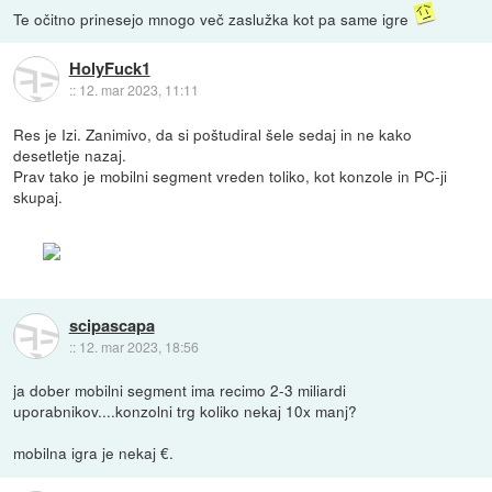
Te očitno prinesejo mnogo več zaslužka kot pa same igre
HolyFuck1
::
12. mar 2023, 11:11
Res je Izi. Zanimivo, da si poštudiral šele sedaj in ne kako
desetletje nazaj.
Prav tako je mobilni segment vreden toliko, kot konzole in PC-ji
skupaj.
scipascapa
::
12. mar 2023, 18:56
ja dober mobilni segment ima recimo 2-3 miliardi
uporabnikov....konzolni trg koliko nekaj 10x manj?
mobilna igra je nekaj €.