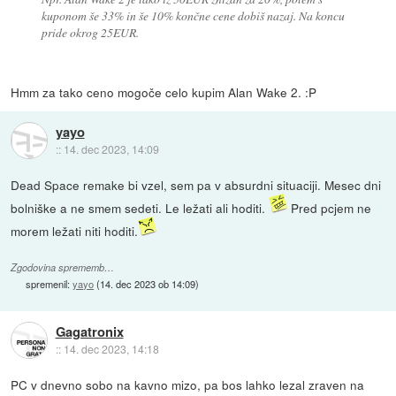
kuponom še 33% in še 10% končne cene dobiš nazaj. Na koncu
pride okrog 25EUR.
Hmm za tako ceno mogoče celo kupim Alan Wake 2. :P
yayo
::
14. dec 2023, 14:09
Dead Space remake bi vzel, sem pa v absurdni situaciji. Mesec dni
bolniške a ne smem sedeti. Le ležati ali hoditi.
Pred pcjem ne
morem ležati niti hoditi.
Zgodovina sprememb…
spremenil:
yayo
(
14. dec 2023 ob 14:09
)
Gagatronix
::
14. dec 2023, 14:18
PC v dnevno sobo na kavno mizo, pa bos lahko lezal zraven na