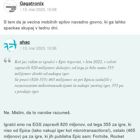
Gagatronix
::
13. mar 2023, 10:08
S tem da je vecina mobilnih spilov navadno govno, ki ga lahko
spackas skupaj v tednu dni.
ahac
::
13. mar 2023, 10:36
Kot jaz vidim so igralci v Epic trgovini, v letu 2022, v celoti
zapravili 820 milijonov dolarjev, od tega je bilo samo 355
milijonov direkt od nakupa iger.
Se pravi (820-355) 465 milijonov so pri Epicu zaslužili z
raznoraznimi mikrotransakcijami in nakupi znotraj iger, 355 pa
s prodajo iger.
Ne. Mislim, da to narobe razumeš.
Igralci smo na EGS zapravili 820 miljonov, od tega 355 za igre, ki
niso od Epica (tako nakupi iger kot microtransactions!), ostalo (465
miljonov) pa za igre, ki jih publisha Epic sam: Fortnite, Rocket