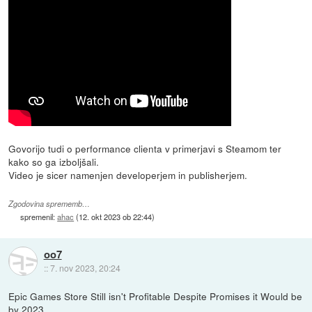
Govorijo tudi o performance clienta v primerjavi s Steamom ter
kako so ga izboljšali.
Video je sicer namenjen developerjem in publisherjem.
Zgodovina sprememb…
spremenil:
ahac
(
12. okt 2023 ob 22:44
)
oo7
::
7. nov 2023, 20:24
Epic Games Store Still isn't Profitable Despite Promises it Would be
by 2023