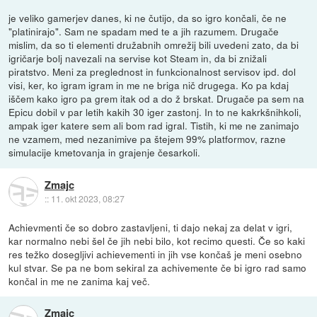
je veliko gamerjev danes, ki ne čutijo, da so igro končali, če ne
"platinirajo". Sam ne spadam med te a jih razumem. Drugače
mislim, da so ti elementi družabnih omrežij bili uvedeni zato, da bi
igričarje bolj navezali na servise kot Steam in, da bi znižali
piratstvo. Meni za preglednost in funkcionalnost servisov ipd. dol
visi, ker, ko igram igram in me ne briga nič drugega. Ko pa kdaj
iščem kako igro pa grem itak od a do ž brskat. Drugače pa sem na
Epicu dobil v par letih kakih 30 iger zastonj. In to ne kakrkšnihkoli,
ampak iger katere sem ali bom rad igral. Tistih, ki me ne zanimajo
ne vzamem, med nezanimive pa štejem 99% platformov, razne
simulacije kmetovanja in grajenje česarkoli.
Zmajc
::
11. okt 2023, 08:27
Achievmenti če so dobro zastavljeni, ti dajo nekaj za delat v igri,
kar normalno nebi šel če jih nebi bilo, kot recimo questi. Če so kaki
res težko dosegljivi achievementi in jih vse končaš je meni osebno
kul stvar. Se pa ne bom sekiral za achivemente če bi igro rad samo
končal in me ne zanima kaj več.
Zmajc