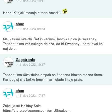
::
12. dec 2023, 19:11
Hehe, Kitajcki mesajo strene Ameriki.
ahac
::
13. dec 2023, 09:53
Ma, kakšni Kitajcki. Šef in večinski lastnik Epica je Sweeney.
Tencent nima večinskega deleža, da bi Sweeneyu narekoval kaj
naj dela.
Gagatronix
::
13. dec 2023, 10:17
Tencent ima 40% delez ampak so financno blazno mocna firma.
Kar poglej si v koliko loncih marmelade imajo prste.
ahac
::
13. dec 2023, 17:47
Začel je se Holiday Sale
https://store.epicgames.com/en-US/sales...