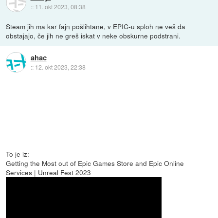
::
11. okt 2023, 08:38
Steam jih ma kar fajn pošlihtane, v EPIC-u sploh ne veš da
obstajajo, če jih ne greš iskat v neke obskurne podstrani.
ahac
::
12. okt 2023, 22:38
To je iz:
Getting the Most out of Epic Games Store and Epic Online
Services | Unreal Fest 2023