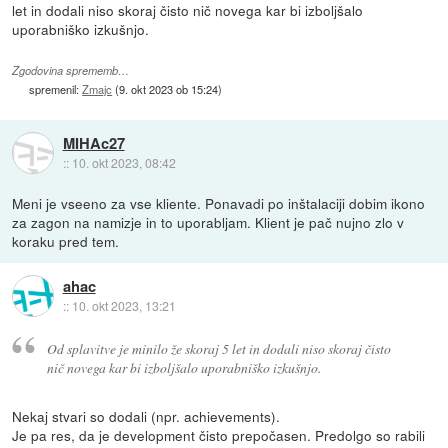
let in dodali niso skoraj čisto nič novega kar bi izboljšalo
uporabniško izkušnjo.
Zgodovina sprememb…
spremenil:
Zmajc
(
9. okt 2023 ob 15:24
)
MIHAc27
::
10. okt 2023, 08:42
Meni je vseeno za vse kliente. Ponavadi po inštalaciji dobim ikono
za zagon na namizje in to uporabljam. Klient je pač nujno zlo v
koraku pred tem.
ahac
::
10. okt 2023, 13:21
Od splavitve je minilo že skoraj 5 let in dodali niso skoraj čisto
nič novega kar bi izboljšalo uporabniško izkušnjo.
Nekaj stvari so dodali (npr. achievements).
Je pa res, da je development čisto prepočasen. Predolgo so rabili