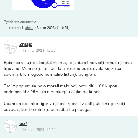
Zgodovina sprememb…
spremenil:
ahac
(
13. mar 2023 ob 10:51
)
Zmajc
::
13. mar 2023, 12:27
Epic mora nujno izboljšat klienta, to je daleč največji minus njihove
trgovine. Meni se je lani pol leta verižno osveževala knjižnica,
sploh ni bilo mogoče normalno listanje po igrah.
Tudi z popusti se bojo morali malo bolj potruditi. 10€ kupon
nadomestiti z 25% nima enakega učinka na kupce.
Upam da se nabor iger v njihovi trgovini z self publishing orodji
povečal, ker trenutno je ponudba bolj uboga.
oo7
::
13. mar 2023, 14:42