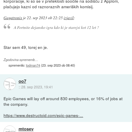
korporacije, ki so se v preteklosti soočile na sodišču z Applom,
plačujejo kazni od raznoraznih ameriških komisij.
Gagatronix
je
22. sep 2023 ob 22:25
izjavil
:
A Fortnite dejansko igra kdo ki je starejsi kot 12 let ?
Star sem 49, torej en je.
Zgodovina sprememb…
spremenilo:
todman74
(
23. sep 2023 ob 08:40
)
oo7
::
28. sep 2023, 19:41
Epic Games will lay off around 830 employees, or 16% of jobs at
the company.
https://www.destructoid.com/epic-games-...
mtosev