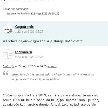
Zgodovina sprememb…
spremenilo:
bedarija
(
22. sep 2023 ob 20:24
)
Gagatronix
::
22. sep 2023, 22:25
A Fortnite dejansko igra kdo ki je starejsi kot 12 let ?
todman74
::
23. sep 2023, 08:34
bedarija
je
22. sep 2023 ob 20:24
izjavil
:
igram igro že 6 let in niti enkrat nisem "ponesreč" nečesa kupil
in "ponesreč" vnesel bančno kartico
Občasno igram od leta 2019, se mi je pa vse skupaj že nabralo
preko 1000 ur. In ja ni šans, da bi kaj po "nesreči" kupil, je manj
zavajujoče kot marsikje drugje. Ampak tako je, tudi vse ostale