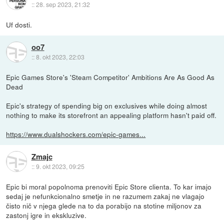
::
28. sep 2023, 21:32
Uf dosti.
oo7
::
8. okt 2023, 22:03
Epic Games Store's 'Steam Competitor' Ambitions Are As Good As
Dead
Epic's strategy of spending big on exclusives while doing almost
nothing to make its storefront an appealing platform hasn't paid off.
https://www.dualshockers.com/epic-games...
Zmajc
::
9. okt 2023, 09:25
Epic bi moral popolnoma prenoviti Epic Store clienta. To kar imajo
sedaj je nefunkcionalno smetje in ne razumem zakaj ne vlagajo
čisto nič v njega glede na to da porabijo na stotine miljonov za
zastonj igre in ekskluzive.