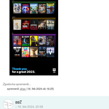
Zgodovina sprememb…
spremenil:
ahac
(
16. feb 2024 ob 16:25
)
oo7
::
16. feb 2024, 20:38