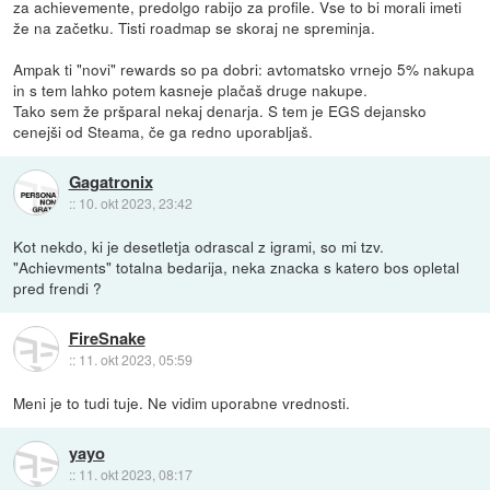
za achievemente, predolgo rabijo za profile. Vse to bi morali imeti
že na začetku. Tisti roadmap se skoraj ne spreminja.
Ampak ti "novi" rewards so pa dobri: avtomatsko vrnejo 5% nakupa
in s tem lahko potem kasneje plačaš druge nakupe.
Tako sem že pršparal nekaj denarja. S tem je EGS dejansko
cenejši od Steama, če ga redno uporabljaš.
Gagatronix
::
10. okt 2023, 23:42
Kot nekdo, ki je desetletja odrascal z igrami, so mi tzv.
"Achievments" totalna bedarija, neka znacka s katero bos opletal
pred frendi ?
FireSnake
::
11. okt 2023, 05:59
Meni je to tudi tuje. Ne vidim uporabne vrednosti.
yayo
::
11. okt 2023, 08:17