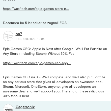
https://wccftech.com/epic-games-store-n...
Decembra bo 5 let odkar so zagnali EGS.
oo7
::
12. dec 2023, 19:05
Epic Games CEO: Apple Is Next after Google; We'll Put Fortnite on
Any Store (Including Steam) Without 30% Fee
https://wccftech.com/epic-games-ceo-app...
Epic Games CEO na X - We'll compete, and we'll also put Fortnite
on any serious store that gives all developers an awesome deal.
Steam, Microsoft, OneStore, anyone: give all developers an
awesome deal and we'll support you. The end of these ridiculous
30% fees is near.
Gagatronix