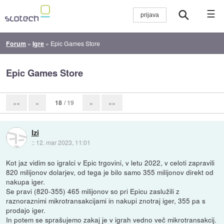
☰
Forum
»
Igre
»
Epic Games Store
Epic Games Store
18
/ 19
««
«
»
»»
Izi
::
12. mar 2023, 11:01
Kot jaz vidim so igralci v Epic trgovini, v letu 2022, v celoti zapravili
820 milijonov dolarjev, od tega je bilo samo 355 milijonov direkt od
nakupa iger.
Se pravi (820-355) 465 milijonov so pri Epicu zaslužili z
raznoraznimi mikrotransakcijami in nakupi znotraj iger, 355 pa s
prodajo iger.
In potem se sprašujemo zakaj je v igrah vedno več mikrotransakcij.