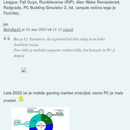
League, Fall Guys, Rumbleverse (RIP), Alan Wake Remastered,
Railgrade, PC Building Simulator 2, itd. (ampak večina tega je
Fortnite).
ps.
HolyFuck1
je
12. mar 2023 ob 11:11
izjavil
:
Res je Izi. Zanimivo, da si poštudiral šele sedaj in ne kako
desetletje nazaj.
Prav tako je mobilni segment vreden toliko, kot konzole in PC-ji
skupaj.
Leta 2022 se je mobile gaming market zmanjšal, samo PC je malo
zrastel.