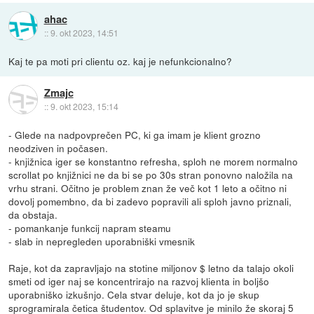
ahac
::
9. okt 2023, 14:51
Kaj te pa moti pri clientu oz. kaj je nefunkcionalno?
Zmajc
::
9. okt 2023, 15:14
- Glede na nadpovprečen PC, ki ga imam je klient grozno
neodziven in počasen.
- knjižnica iger se konstantno refresha, sploh ne morem normalno
scrollat po knjižnici ne da bi se po 30s stran ponovno naložila na
vrhu strani. Očitno je problem znan že več kot 1 leto a očitno ni
dovolj pomembno, da bi zadevo popravili ali sploh javno priznali,
da obstaja.
- pomankanje funkcij napram steamu
- slab in nepregleden uporabniški vmesnik
Raje, kot da zapravljajo na stotine miljonov $ letno da talajo okoli
smeti od iger naj se koncentrirajo na razvoj klienta in boljšo
uporabniško izkušnjo. Cela stvar deluje, kot da jo je skup
sprogramirala četica študentov. Od splavitve je minilo že skoraj 5