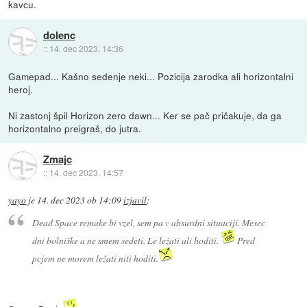
kavcu.
dolenc
::
14. dec 2023, 14:36
Gamepad... Kašno sedenje neki... Pozicija zarodka ali horizontalni
heroj.
Ni zastonj špil Horizon zero dawn... Ker se pač pričakuje, da ga
horizontalno preigraš, do jutra.
Zmajc
::
14. dec 2023, 14:57
yayo
je
14. dec 2023 ob 14:09
izjavil
:
Dead Space remake bi vzel, sem pa v absurdni situaciji. Mesec
dni bolniške a ne smem sedeti. Le ležati ali hoditi.
Pred
pcjem ne morem ležati niti hoditi.