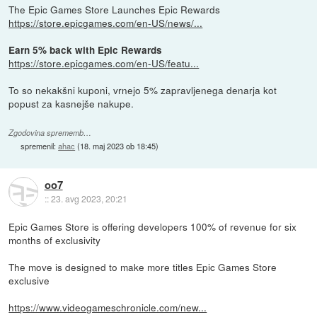
The Epic Games Store Launches Epic Rewards
https://store.epicgames.com/en-US/news/...
Earn 5% back with Epic Rewards
https://store.epicgames.com/en-US/featu...
To so nekakšni kuponi, vrnejo 5% zapravljenega denarja kot
popust za kasnejše nakupe.
Zgodovina sprememb…
spremenil:
ahac
(
18. maj 2023 ob 18:45
)
oo7
::
23. avg 2023, 20:21
Epic Games Store is offering developers 100% of revenue for six
months of exclusivity
The move is designed to make more titles Epic Games Store
exclusive
https://www.videogameschronicle.com/new...