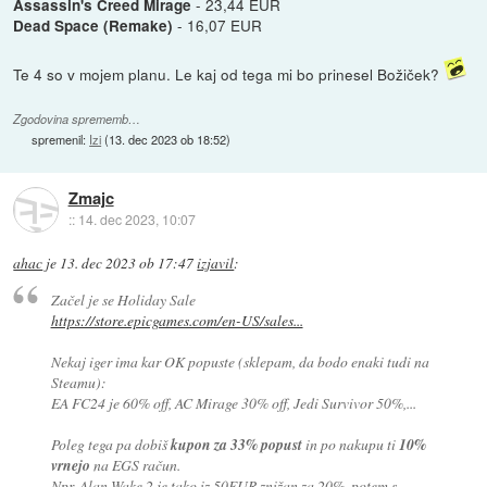
- 23,44 EUR
Assassin's Creed Mirage
- 16,07 EUR
Dead Space (Remake)
Te 4 so v mojem planu. Le kaj od tega mi bo prinesel Božiček?
Zgodovina sprememb…
spremenil:
Izi
(
13. dec 2023 ob 18:52
)
Zmajc
::
14. dec 2023, 10:07
ahac
je
13. dec 2023 ob 17:47
izjavil
:
Začel je se Holiday Sale
https://store.epicgames.com/en-US/sales...
Nekaj iger ima kar OK popuste (sklepam, da bodo enaki tudi na
Steamu):
EA FC24 je 60% off, AC Mirage 30% off, Jedi Survivor 50%,...
Poleg tega pa dobiš
kupon za 33% popust
in po nakupu ti
10%
vrnejo
na EGS račun.
Npr. Alan Wake 2 je tako iz 50EUR znižan za 20%, potem s