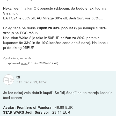
Nekaj iger ima kar OK popuste (sklepam, da bodo enaki tudi na
Steamu):
EA FC24 je 60% off, AC Mirage 30% off, Jedi Survivor 50%,...
Poleg tega pa dobiš
in po nakupu ti
kupon za 33% popust
10%
na EGS račun.
vrnejo
Npr. Alan Wake 2 je tako iz 50EUR znižan za 20%, potem s
kuponom še 33% in še 10% končne cene dobiš nazaj. Na koncu
pride okrog 25EUR.
Zgodovina sprememb…
spremenil:
ahac
(
13. dec 2023 ob 17:49
)
Izi
::
13. dec 2023, 18:52
Je kar nekaj zelo dobrih kupčij. Še "ključkarji" se ne morejo kosati s
temi cenami.
- 46,89 EUR
Avatar: Frontiers of Pandora
- 23,44 EUR
STAR WARS Jedi: Survivor