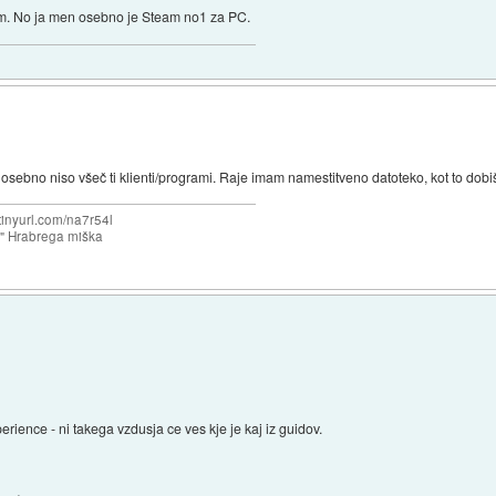
tim. No ja men osebno je Steam no1 za PC.
sebno niso všeč ti klienti/programi. Raje imam namestitveno datoteko, kot to dob
/tinyurl.com/na7r54l
e" Hrabrega miška
perience - ni takega vzdusja ce ves kje je kaj iz guidov.