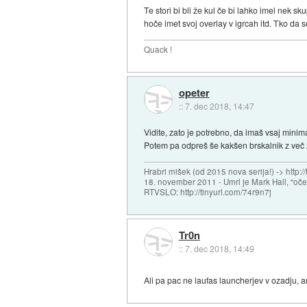
Te stori bi bli že kul če bi lahko imel nek s
hoče imet svoj overlay v igrcah itd. Tko da s
Quack !
opeter
::
7. dec 2018, 14:47
Vidite, zato je potrebno, da imaš vsaj minima
Potem pa odpreš še kakšen brskalnik z več z
Hrabri mišek (od 2015 nova serija!) -> http:/
18. november 2011 - Umrl je Mark Hall, "oč
RTVSLO: http://tinyurl.com/74r9n7j
Tr0n
::
7. dec 2018, 14:49
Ali pa pac ne laufas launcherjev v ozadju, 