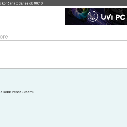
s ob 06:09
ore
bila konkurenca Steamu.