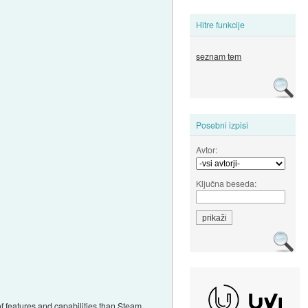
Hitre funkcije
seznam tem
Posebni izpisi
Avtor:
Ključna beseda:
f features and capabilities than Steam.