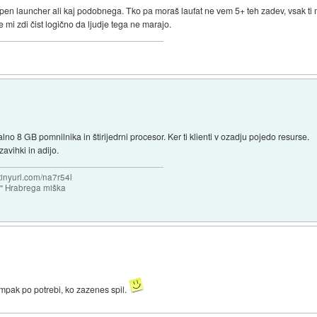
kupen launcher ali kaj podobnega. Tko pa moraš laufat ne vem 5+ teh zadev, vsak ti mo
e mi zdi čist logično da ljudje tega ne marajo.
lno 8 GB pomnilnika in štirijedrni procesor. Ker ti klienti v ozadju pojedo resurse.
avihki in adijo.
/tinyurl.com/na7r54l
e" Hrabrega miška
ampak po potrebi, ko zazenes spil.