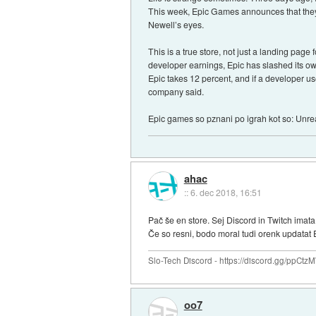
This week, Epic Games announces that they’
Newell’s eyes.
This is a true store, not just a landing page
developer earnings, Epic has slashed its own
Epic takes 12 percent, and if a developer us
company said.
Epic games so pznani po igrah kot so: Unrea
ahac
::
6. dec 2018, 16:51
Pač še en store. Sej Discord in Twitch imata 
Če so resni, bodo moral tudi orenk updatat
Slo-Tech Discord - https://discord.gg/ppCtz
oo7