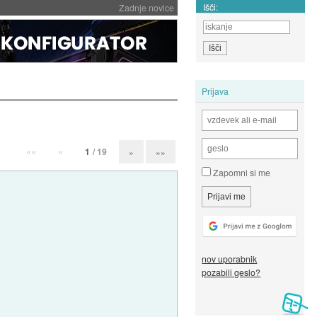
Išči:
Zadnje novice
Prijava
««
«
1
/ 19
»
»»
Zapomni si me
nov uporabnik
pozabili geslo?