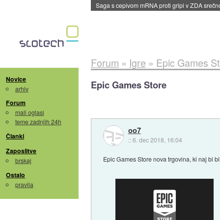
BMW v vozilih začel predvajati reklame
::
dane
Forum
»
Igre
»
Epic Games St
Novice
Epic Games Store
arhiv
Forum
mali oglasi
teme zadnjih 24h
oo7
Članki
::
6. dec 2018, 16:04
Zaposlitve
Epic Games Store nova trgovina, ki naj bi 
brskaj
Ostalo
pravila