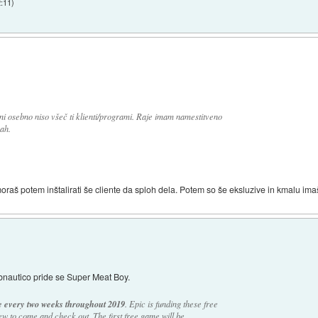
2:11
)
 osebno niso všeč ti klienti/programi. Raje imam namestitveno
ah.
oraš potem inštalirati še cliente da sploh dela. Potem so še eksluzive in kmalu imaš 
bnautico pride se Super Meat Boy.
me every two weeks throughout 2019
. Epic is funding these free
w to come and check out. The first free game will be