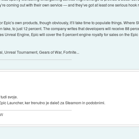
re coming out with their own service — and they’ve got at least one serious hook
 for Epic’s own products, though obviously, it’ll take time to populate things. Where S
 take, to just 12 percent. The company writes that developers will receive 88 percen
es Unreal Engine, Epic will cover the 5 percent engine royalty for sales on the Epic
l, Unreal Tournament, Gears of War, Fortnite...
tudi svoje.
 Epic Launcher, ker trenutno je daleč za Steamom in podobnimi.
MW