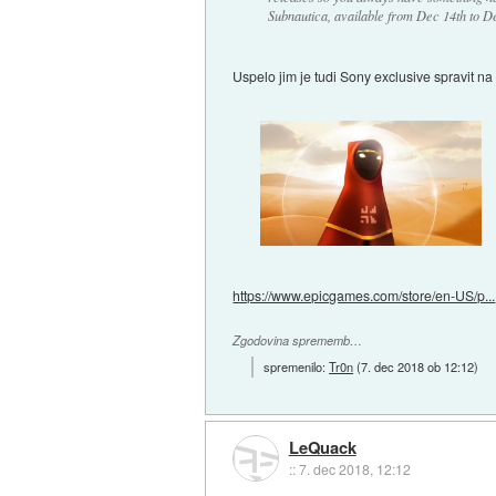
Subnautica, available from Dec 14th to D
Uspelo jim je tudi Sony exclusive spravit na
https://www.epicgames.com/store/en-US/p...
Zgodovina sprememb…
spremenilo:
Tr0n
(
7. dec 2018 ob 12:12
)
LeQuack
::
7. dec 2018, 12:12