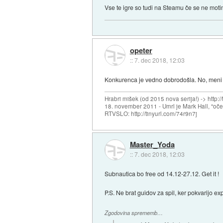
Vse te igre so tudi na Steamu če se ne mo
opeter
::
7. dec 2018, 12:03
Konkurenca je vedno dobrodošla. No, meni o
Hrabri mišek (od 2015 nova serija!) -> http:/
18. november 2011 - Umrl je Mark Hall, "oč
RTVSLO: http://tinyurl.com/74r9n7j
Master_Yoda
::
7. dec 2018, 12:03
Subnautica bo free od 14.12-27.12. Get it !
P.S. Ne brat guidov za spil, ker pokvarijo ex
Zgodovina sprememb…