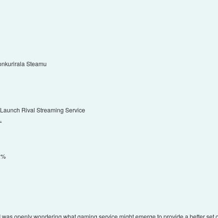
 konkurirala Steamu
 Launch Rival Streaming Service
.
12%
I was openly wondering what gaming service might emerge to provide a better set o