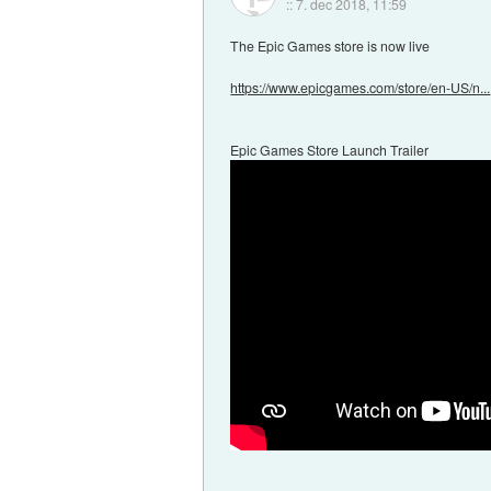
::
7. dec 2018, 11:59
The Epic Games store is now live
https://www.epicgames.com/store/en-US/n...
Epic Games Store Launch Trailer