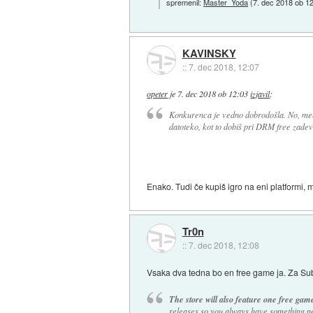
spremenil:
Master_Yoda
(
7. dec 2018 ob 1
KAVINSKY
::
7. dec 2018, 12:07
opeter
je
7. dec 2018 ob 12:03
izjavil
:
Konkurenca je vedno dobrodošla. No, meni
datoteko, kot to dobiš pri DRM free zadev
Enako. Tudi če kupiš igro na eni platformi, m
Tr0n
::
7. dec 2018, 12:08
Vsaka dva tedna bo en free game ja. Za Su
The store will also feature one free ga
releases so you always have something ne