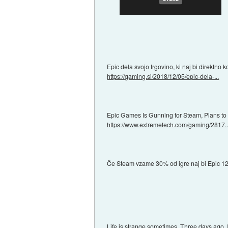
Epic dela svojo trgovino, ki naj bi direktno
https://gaming.si/2018/12/05/epic-dela-...
Epic Games Is Gunning for Steam, Plans to
https://www.extremetech.com/gaming/2817..
Če Steam vzame 30% od igre naj bi Epic 
Life is strange sometimes. Three days ago, 