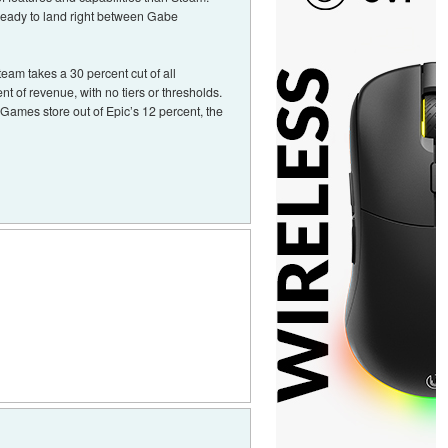
 ready to land right between Gabe
team takes a 30 percent cut of all
t of revenue, with no tiers or thresholds.
 Games store out of Epic’s 12 percent, the