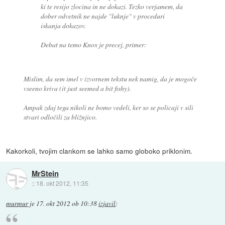
ki te resijo zlocina in ne dokazi. Tezko verjamem, da
dober odvetnik ne najde "luknje" v proceduri
iskanja dokazov.
Debat na temo Knox je precej, primer:
Mislim, da sem imel v izvornem tekstu nek namig, da je mogoče
vseeno kriva (it just seemed a bit fishy).
Ampak zdaj tega nikoli ne bomo vedeli, ker so se policaji v sili
stvari odločili za bližnjico.
Kakorkoli, tvojim clankom se lahko samo globoko priklonim.
MrStein
::
18. okt 2012, 11:35
murmur
je
17. okt 2012 ob 10:38
izjavil
: