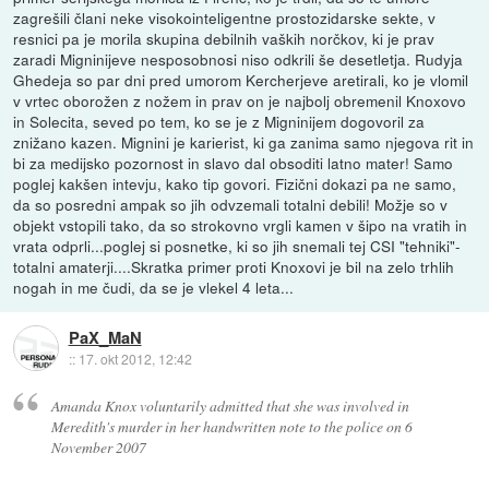
zagrešili člani neke visokointeligentne prostozidarske sekte, v
resnici pa je morila skupina debilnih vaških norčkov, ki je prav
zaradi Migninijeve nesposobnosi niso odkrili še desetletja. Rudyja
Ghedeja so par dni pred umorom Kercherjeve aretirali, ko je vlomil
v vrtec oborožen z nožem in prav on je najbolj obremenil Knoxovo
in Solecita, seved po tem, ko se je z Migninijem dogovoril za
znižano kazen. Mignini je karierist, ki ga zanima samo njegova rit in
bi za medijsko pozornost in slavo dal obsoditi latno mater! Samo
poglej kakšen intevju, kako tip govori. Fizični dokazi pa ne samo,
da so posredni ampak so jih odvzemali totalni debili! Možje so v
objekt vstopili tako, da so strokovno vrgli kamen v šipo na vratih in
vrata odprli...poglej si posnetke, ki so jih snemali tej CSI "tehniki"-
totalni amaterji....Skratka primer proti Knoxovi je bil na zelo trhlih
nogah in me čudi, da se je vlekel 4 leta...
PaX_MaN
::
17. okt 2012, 12:42
Amanda Knox voluntarily admitted that she was involved in
Meredith's murder in her handwritten note to the police on 6
November 2007