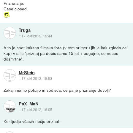
Priznala je.
Case closed.
Truga
::
17. okt 2012, 12:44
A to je spet kaksna filmska fora (v tem primeru jih je itak zgleda cel
kup) v stilu "priznaj pa dobis samo 15 let + pogojno, ce noces
dosmrtne".
MrStein
::
17. okt 2012, 15:53
Zakaj imamo policijo in sodišča, če pa je priznanje dovolj?
PaX_MaN
::
17. okt 2012, 16:05
Ker ljudje včasih nočjo priznat.