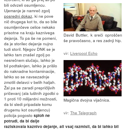
bili odvzeli osumljencu.
Ujemanje je namreč zgolj
posredni dokaz
, ki ne pove
nič drugega kot to, da so bile
osumljenčeve celice nekako
prisotne na kraju kaznivega
David Buttler, k sreči oproščen
dejanja. To pa še ne pomeni,
še pravočasno, a res zadnji hip.
da je storilec dejanje nujno
tudi storil. Njegov DNK se je
vir:
Liverpool Echo
lahko tam znašel zgolj po
nesrečnem slučaju, lahko je
bil podtaknjen, lahko je prišlo
do naknadne kontaminacije,
lahko so se navsezadnje
zmotili delavci v belih haljah.
Žal pa se zaradi prepričljivih
pričevanj (ala luštnih zgodbi o
1 proti 10 milijardni možnosti,
Magična dvojna vijačnica.
da bi sledi pripadale komu
drugemu kot osumljencu)
vir:
The Telegraph
policija pogosto
sploh ne
potrudi, da bi dalje
raziskovala kaznivo dejanje, ali vsaj razmisli, da bi lahko bil