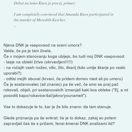
Debat na temo Knox je precej, primer:
I am completely convinced that Amanda Knox participated in
the murder of Meredith Kercher.
...
Njena DNK je vsepovsod na sceni umora?
Valda, če pa je tam živela.
Če v mojem stanovanju koga ubijejo, bo tudi moj DNK vsepovsod:
- lasje na obleki žrtve (okrvavljeni!!!!!)
- na ročajih vseh nožev, vilic, žlic, škarij (kdo umije škarje po vsaki
uporabi?)
- odtisi mojih obuval (krvavi, če pridem domov med ali po umoru)
Če je sostanovalec (ali znanec) pa še več, če smo se prej pač
rokovali, objeli, pri sostanovalcih izmenjali kaki kos obleke ("Ej, a mi
posodiš kapo/rokavice/šal/jakno/younameit").
Vse to dokazuje le to, kar je že bilo znano: da tam stanuje.
Glede priznanja pa še enkrat: če je to dokaz, zakaj so potem
zapravljali čas še s pričami, fensi-šmensi DNK analizami itd?