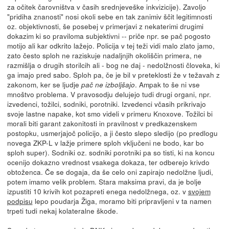
za očitek čarovništva v časih srednjeveške inkvizicije). Zavoljo
"pridiha znanosti" nosi okoli sebe en tak zanimiv ščit legitimnosti
oz. objektivnosti, še posebej v primerjavi z nekaterimi drugimi
dokazim ki so praviloma subjektivni -- priče npr. se pač pogosto
motijo ali kar odkrito lažejo. Policija v tej teži vidi malo zlato jamo,
zato često sploh ne raziskuje nadaljnjih okoliščin primera, ne
razmišlja o drugih storilcih ali - bog ne daj - nedolžnosti človeka, ki
ga imajo pred sabo. Sploh pa, če je bil v preteklosti že v težavah z
zakonom, ker se ljudje
. Ampak to še ni vse
pač ne izboljšajo
mnoštvo problema. V pravosodju delujejo tudi drugi organi, npr.
izvedenci, tožilci, sodniki, porotniki. Izvedenci včasih prikrivajo
svoje lastne napake, kot smo videli v primeru Knoxove. Tožilci bi
morali biti garant zakonitosti in pravilnost v predkazenskem
postopku, usmerjajoč policijo, a ji često slepo sledijo (po predlogu
novega ZKP-L v lažje primere sploh vključeni ne bodo, kar bo
sploh super). Sodniki oz. sodniki porotniki pa so tisti, ki na koncu
ocenijo dokazno vrednost vsakega dokaza, ter odberejo krivdo
obtoženca. Če se dogaja, da še celo oni zapirajo nedolžne ljudi,
potem imamo velik problem. Stara maksima pravi, da je bolje
izpustiti 10 krivih kot pozapreti enega nedolžnega, oz. v
svojem
podpisu
lepo poudarja Žiga, moramo biti pripravljeni v ta namen
trpeti tudi nekaj kolateralne škode.