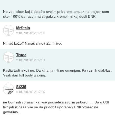
Ne vem sicer kaj ti delaš s svojim priborom, ampak na mojem sem
skor 100% da razen na strgalu z krompir ni kaj dosti DNK.
MrStein
::
18. okt 2012, 17:00
Nimaš kože? Nimaš sline? Zanimivo.
Truga
::
18. okt 2012, 17:01
Kaslja tudi nikoli ne. Da kihanja niti ne omenjam. Pa raznih dlak/las.
Vsak dan full body waxing.
St235
::
18. okt 2012, 17:20
ne bom niti vprašal, kaj vse počnete s svojim priborom... Da o CSI
fikcijah iz česa vse se da pridobit uporaben DNK vzorec ne
govorimo.