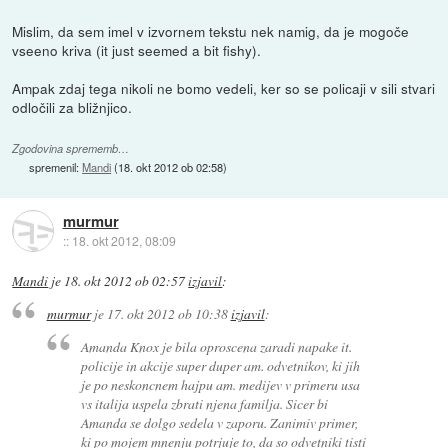
Mislim, da sem imel v izvornem tekstu nek namig, da je mogoče
vseeno kriva (it just seemed a bit fishy).
Ampak zdaj tega nikoli ne bomo vedeli, ker so se policaji v sili stvari
odločili za bližnjico.
Zgodovina sprememb…
spremenil:
Mandi
(
18. okt 2012 ob 02:58
)
murmur
::
18. okt 2012, 08:09
Mandi
je
18. okt 2012 ob 02:57
izjavil
:
murmur
je
17. okt 2012 ob 10:38
izjavil
:
Amanda Knox je bila oproscena zaradi napake it.
policije in akcije super duper am. odvetnikov, ki jih
je po neskoncnem hajpu am. medijev v primeru usa
vs italija uspela zbrati njena familja. Sicer bi
Amanda se dolgo sedela v zaporu. Zanimiv primer,
ki po mojem mnenju potrjuje to, da so odvetniki tisti