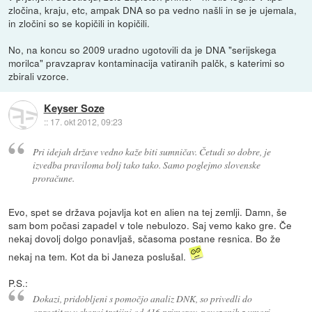
zločina, kraju, etc, ampak DNA so pa vedno našli in se je ujemala,
in zločini so se kopičili in kopičili.
No, na koncu so 2009 uradno ugotovili da je DNA "serijskega
morilca" pravzaprav kontaminacija vatiranih palčk, s katerimi so
zbirali vzorce.
Keyser Soze
::
17. okt 2012, 09:23
Pri idejah države vedno kaže biti sumničav. Četudi so dobre, je
izvedba praviloma bolj tako tako. Samo poglejmo slovenske
proračune.
Evo, spet se država pojavlja kot en alien na tej zemlji. Damn, še
sam bom počasi zapadel v tole nebulozo. Saj vemo kako gre. Če
nekaj dovolj dolgo ponavljaš, sčasoma postane resnica. Bo že
nekaj na tem. Kot da bi Janeza poslušal.
P.S.:
Dokazi, pridobljeni s pomočjo analiz DNK, so privedli do
oprostitev v skoraj tretjini od 416 primerov, povezanih z umori,