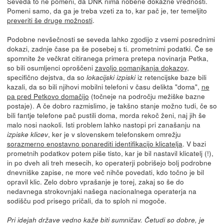
Seveda to ne pomeni, da DNK nima nobene dokazne vrednosti.
Pomeni samo, da ga je treba vzeti za to, kar pač je, ter temeljito
preveriti še druge možnosti
.
Podobne nevšečnosti se seveda lahko zgodijo z vsemi posrednimi
dokazi, zadnje čase pa še posebej s ti. prometnimi podatki. Če se
spomnite že večkrat citiranega primera pretepa novinarja Petka,
so bili osumljenci oproščeni
zavoljo pomanjkanja dokazov,
specifično dejstva, da so
iz retencijske baze bili
lokacijski izpiski
kazali, da so bili njihovi mobilni telefoni v času delikta "doma",
ne
pa pred Petkovo domačijo
(točneje na področju mežiške bazne
postaje). A če dobro razmislimo, je takšno stanje možno tudi, če so
bili fantje telefone pač pustili doma, morda rekoč ženi, naj jih še
malo nosi naokoli. Isti problem lahko nastopi pri zanašanju na
, ker je v slovenskem telefonskem omrežju
izpiske klicev
sorazmerno enostavno ponarediti identifikacijo klicatelja
. V bazi
prometnih podatkov potem piše tisto, kar je bil nastavil klicatelj (!),
in po dveh ali treh mesecih, ko operaterji pobrišejo bolj podrobne
dnevniške zapise, ne more več nihče povedati, kdo točno je bil
opravil klic. Zelo dobro vprašanje je torej, zakaj so še do
nedavnega strokovnjaki našega nacionalnega operaterja na
sodišču pod prisego pričali, da to sploh ni mogoče.
Pri idejah države vedno kaže biti sumničav. Četudi so dobre, je