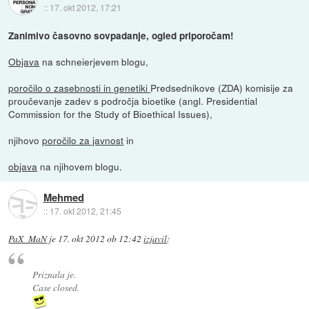
::
17. okt 2012, 17:21
Zanimivo časovno sovpadanje, ogled priporočam!
Objava
na schneierjevem blogu,
poročilo o zasebnosti in genetiki
Predsednikove (ZDA) komisije za
proučevanje zadev s področja bioetike (angl. Presidential
Commission for the Study of Bioethical Issues),
njihovo
poročilo za javnost
in
objava
na njihovem blogu.
Mehmed
::
17. okt 2012, 21:45
PaX_MaN
je
17. okt 2012 ob 12:42
izjavil
:
Priznala je.
Case closed.