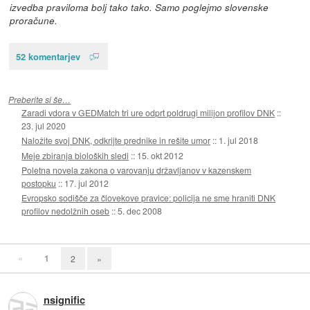
izvedba praviloma bolj tako tako. Samo poglejmo slovenske
proračune.
52 komentarjev
Preberite si še…
Zaradi vdora v GEDMatch tri ure odprt poldrugi milijon profilov DNK
::
23. jul 2020
Naložite svoj DNK, odkrijte prednike in rešite umor
::
1. jul 2018
Meje zbiranja bioloških sledi
::
15. okt 2012
Poletna novela zakona o varovanju državljanov v kazenskem
postopku
::
17. jul 2012
Evropsko sodišče za človekove pravice: policija ne sme hraniti DNK
profilov nedolžnih oseb
::
5. dec 2008
«
1
2
»
nsignific