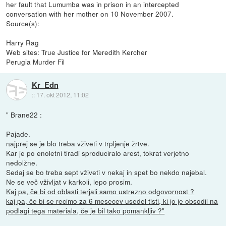
her fault that Lumumba was in prison in an intercepted
conversation with her mother on 10 November 2007.
Source(s):
Harry Rag
Web sites: True Justice for Meredith Kercher
Perugia Murder Fil
Kr_Edn
::
17. okt 2012, 11:02
" Brane22 :
Pajade.
najprej se je blo treba vživeti v trpljenje žrtve.
Kar je po enoletni tiradi sproduciralo arest, tokrat verjetno
nedolžne.
Sedaj se bo treba sept vživeti v nekaj in spet bo nekdo najebal.
Ne se več vživljat v karkoli, lepo prosim.
Kaj pa, če bi od oblasti terjali samo ustrezno odgovornost ?
kaj pa, če bi se recimo za 6 mesecev usedel tisti, ki jo je obsodil na
podlagi tega materiala, če je bil tako pomankljiv ?"