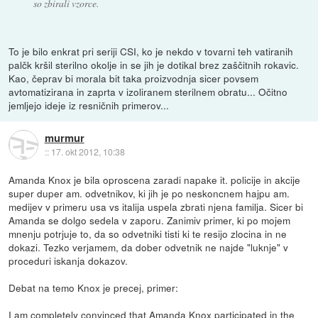
so zbirali vzorce.
To je bilo enkrat pri seriji CSI, ko je nekdo v tovarni teh vatiranih
palčk kršil sterilno okolje in se jih je dotikal brez zaščitnih rokavic.
Kao, čeprav bi morala bit taka proizvodnja sicer povsem
avtomatizirana in zaprta v izoliranem sterilnem obratu... Očitno
jemljejo ideje iz resničnih primerov...
murmur
::
17. okt 2012, 10:38
Amanda Knox je bila oproscena zaradi napake it. policije in akcije
super duper am. odvetnikov, ki jih je po neskoncnem hajpu am.
medijev v primeru usa vs italija uspela zbrati njena familja. Sicer bi
Amanda se dolgo sedela v zaporu. Zanimiv primer, ki po mojem
mnenju potrjuje to, da so odvetniki tisti ki te resijo zlocina in ne
dokazi. Tezko verjamem, da dober odvetnik ne najde "luknje" v
proceduri iskanja dokazov.
Debat na temo Knox je precej, primer:
I am completely convinced that Amanda Knox participated in the