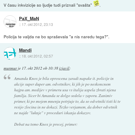
V času inkvizicije so ljudje tudi priznali "svašta"
.
PaX_MaN
::
17. okt 2012, 23:13
Policija te valjda ne bo spraševala "a nis naredu tega?".
Mandi
::
18. okt 2012, 02:57
murmur
je
17. okt 2012 ob 10:38
izjavil
:
Amanda Knox je bila oproscena zaradi napake it. policije in
akcije super duper am. odvetnikov, ki jih je po neskoncnem
hajpu am. medijev v primeru usa vs italija uspela zbrati njena
familja. Sicer bi Amanda se dolgo sedela v zaporu. Zanimiv
primer, ki po mojem mnenju potrjuje to, da so odvetniki tisti ki te
resijo zlocina in ne dokazi. Tezko verjamem, da dober odvetnik
ne najde "luknje" v proceduri iskanja dokazov.
Debat na temo Knox je precej, primer: