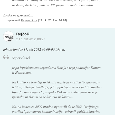
in skoraj dveh tretjinah od 305 primerov spolnih napadov.
Zgodovina sprememb…
spremenil:
Keyser Soze
(
17. okt 2012 ob 09:28
)
RejZoR
::
17. okt 2012, 09:27
johanblond
je
17. okt 2012 ob 09:06
izjavil
:
Super članek
je pa izpuščena ena legendarna štorija s tega področja: Fantom
iz Heilbronna.
Na kratko - v Nemčiji so iskali serijskega morilca (6 umorov) v
letih v prjšnjem desetletju, zelo zapleten primer - ni bilo logike v
tipu zločina, kraju, etc, ampak DNA so pa vedno našli in se je
ujemala, in zločini so se kopičili in kopičili.
No, na koncu so 2009 uradno ugotovili da je DNA "serijskega
morilca" pravzaprav kontaminacija vatiranih palčk, s katerimi