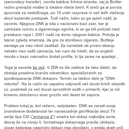
(
), morda kakšne žrtvine stranke, saj je Buttler
secondary transfer
redno prevažal moške iz lokalne rdeče četrti. K sreči ga je porota
spoznala za nedolžnega, po 10 urah razprave in več letih vlačenja
skozi kazenski postopek. Tudi način, kako so ga sploh našli, je
zanimiv. Njegova DNK je bila v nacionalni bazi zato, ker je
ustrezala vzorcu s cigaretnega ogorka, ki so ga bili policisti med
preiskavo ropa l. 2001 našli na domu njegove babice. Policija je
takrat zgleda smatrala, da gre za storilčevo cigareto, Buttleja
samega pa niso nikoli zaslišali. Za nameček ob prvem iskanju
nekako niso našli ujemanja, kar nam da misliti, da so angleži
morda v bazo naknadno dodali profile, ki tja zares ne spadajo ..
Tega je seveda
še več
. V ZDA so šle zadeve že tako daleč, da
obstaja posebna branža odvetnikov, specializiranih za
spodkopavanje DNK dokazov. Termin za takšno delo je "DNA-
rebuttal". Na ta način so uspešno odpravili več ducat krivih obsodb
oz. poskrbeli za več ducat oprostilnih sodb v primerih, kjer je nič
krivemu obtožencu sicer grozilo več deset let zapora.
Problem tukaj je, kot rečeno, večplasten. DNK se zaradi svoje
znanstvene dodelanosti ter navsezadnje glorifikacije skozi TV
serije tipa CSI (
"enhance it"
) smatra kot dokaz najboljše sorte,
skoraj že na nivoju ti. formalnega dokaznega pravila (dokaza,
zoper katerega nasprotni dokazi niso dovoljeni, v smislu dveh prič