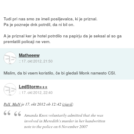
Tudi pri nas smo ze imeli posiljevalca, ki je priznal.
Pa je pozneje dnk potrdil, da ni bil on.
A je priznal ker je hotel potrdilo na papirju da je seksal al so ga
premlatili policaji ne vem.
Matheeew
::
17. okt 2012, 21:50
Mislim, da bi vsem koristilo, če bi gledali Monk namesto CSI.
LedStorm+++
::
17. okt 2012, 22:40
PaX_MaN
je
17. okt 2012 ob 12:42
izjavil
:
Amanda Knox voluntarily admitted that she was
involved in Meredith's murder in her handwritten
note to the police on 6 November 2007