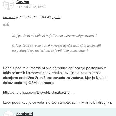
Gavran
::
17. okt 2012, 16:53
Brane22
je
17. okt 2012 ob 08:49
izjavil
:
Kaj pa, če bi od oblasti terjali samo ustrezno odgovornost ?
kaj pa, če bi se recimo za 6 mesecev usedel tisti, ki jo je obsodil
na podlagi tega materiala, če je bil tako pomankljiv ?
Podpis pod tole. Morda bi bilo potrebno opuščanje postopkov v
takih primerih kaznovati kar z enako kaznijo na katero je bila
obsojena nedolžna žrtev? Isto seveda za zadeve, kjer je ključni
dokaz podateg GSM operaterja.
http://dne.enaa.com/E-svet/E-druzba/Z-e...
Izvor podarkov je seveda Slo-tech ampak zanimiv mi je bil drugi vir.
enadvatri