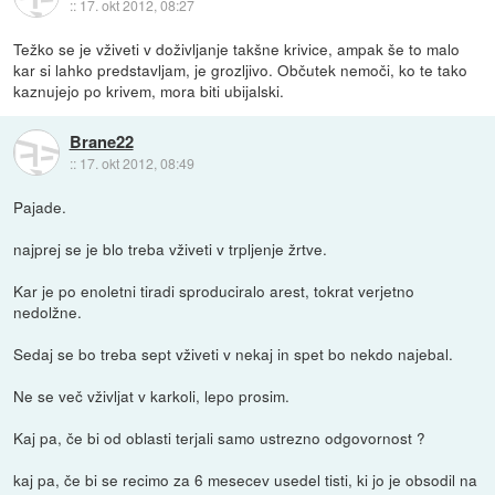
::
17. okt 2012, 08:27
Težko se je vživeti v doživljanje takšne krivice, ampak še to malo
kar si lahko predstavljam, je grozljivo. Občutek nemoči, ko te tako
kaznujejo po krivem, mora biti ubijalski.
Brane22
::
17. okt 2012, 08:49
Pajade.
najprej se je blo treba vživeti v trpljenje žrtve.
Kar je po enoletni tiradi sproduciralo arest, tokrat verjetno
nedolžne.
Sedaj se bo treba sept vživeti v nekaj in spet bo nekdo najebal.
Ne se več vživljat v karkoli, lepo prosim.
Kaj pa, če bi od oblasti terjali samo ustrezno odgovornost ?
kaj pa, če bi se recimo za 6 mesecev usedel tisti, ki jo je obsodil na