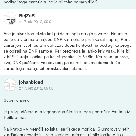
podlagi tega materiala, če je bil tako pomankljiv ?
RejZoR
::
17. okt 2012, 09:04
Vse je stvar konteksta kot pri še mnogih drugih stvareh. Neumno
pa je da v primeru najdbe DNK kar nehajo preiskovat naprej. Ker z
zbiranjem vseh ostalih dokazov dobiš kontekst na podlagi katerega
se opiraš na DNK sample. Ker brez tega je lahko kriv vsak, ki je bil
v bližini kraja zločina pa kakršnegakoli je že šlo. Ker roko na srce,
svoj DNK puščamo vsepovsod, pa se niti ne zavedamo. In že
zarad tega morajo bit preiskovalci natančni.
johanblond
::
17. okt 2012, 09:06
Super članek
je pa izpuščena ena legendarna štorija s tega področja: Fantom iz
Heilbronna.
Na kratko - v Nemčiji so iskali serijskega morilca (6 umorov) v letih
v prjšnjem desetletju, zelo zapleten primer - ni bilo logike v tipu