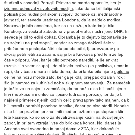
študirali v sosednji Perugii. Primera se morda spomnite, ker je
izjemno odmeval v svetovnih medijih
, tako da so bili italijanski
policisti pod hudim pritiskom svojcev, domače oz. mednarodne
javnosti, ter seveda uradnega Londona, da ja najdejo morilca.
Knoxova je bila obsojena, ker so na nožu, s katerim je bila
Kercherjeva večkrat zabodena v predel vratu, našli njeno DNK. In
seveda je bil to edini dokaz. Obramba je to dejstvo izpostavila že
na sojenju na prvi stopnji, vendar so zmago doživeli šele v
pritožbenem postopku štiri leta po obsodbi, tj. pravzaprav po
skoraj petih letih za zapahi, saj je bila Knoxova pred tem že lep
čas v priporu. Vse, kar je bilo potrebno narediti, je še enkrat
razmisliti o vsem skupaj - da ni imela motiva (za posilstvo, umor in
rop), da v času umora ni bila doma, da bi lahko bile njene
epitelne
celine
na nožu morda zato, ker ga je kdaj prej pač držala v roki;
šlo je namreč za kuhinjski nož v skupnem stanovanju. Za nameček
je tožilstvo na sojenju zamolčalo, da na nožu niso bili našli njene
krvi (neizkušeni morilec se tipično tudi sam poreže), ter da je bil
najdeni primerek njenih kožnih celic pravzaprav tako majhen, da bi
bili morali uporabiti posebne tehnike, česar pa niso storili. Napake
niso bili pripravljeni priznati niti med pritožbenim postopkom štiri
leta kasneje, ko so celo zahtevali zvišanje kazni na doživljenjski
zapor, in pri tem vztrajali
vse do bridkega konca
. No, danes je
Amanda svet svobodna in nazaj doma v ZDA, kjer dokončuje
knjigo o svoji grozljivi izkušnji. Študijska leta je pač preživela v