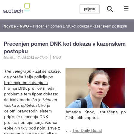
☰
Novice
»
NWO
»
Precenjen pomen DNK kot dokaza v kazenskem postopku
Precenjen pomen DNK kot dokaza v kazenskem
postopku
Mandi
::
17. okt 2012
ob 07:40
NWO
- Žal se izkaže,
The Telegraph
da
goreča želja policije po
brezmejnem zbiranju in
hrambi DNK profilov
ni edini
problem s tem tipom dokaza;
še bistveno hujša je
izjemno
, ko jo
visoka kredibilnost
celotni pravosodni sistem
Amanda Knox, izpuščena po
pripisuje ujemanju DNK
štirih letih zapora.
profila, npr. ujemanju vzorca
epitelnih tkiv pod nohti žrtve z
vir:
The Daily Beast
vzorcem, ki so ga prej ali po