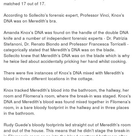
matched 17 out of 17.
According to Sollecito's forensic expert, Professor Vinci, Knox's
DNA was on Meredith's bra.
Amanda Knox's DNA was found on the handle of the double DNA
knife and a number of independent forensic experts - Dr. Patrizia
Stefanoni, Dr. Renato Biondo and Professor Francesca Torricelli -
categorically stated that Meredith's DNA was on the blade.
Sollecito knew that Meredith's DNA was on the blade which is why
he twice lied about accidentally pricking her hand whilst cooking.
There were five instances of Knox's DNA mixed with Meredith's
blood in three different locations in the cottage.
Knox tracked Meredith's blood into the bathroom, the hallway, her
room and Filomena's room, where the break-in was staged. Knox's
DNA and Meredith's blood was found mixed together in Filomena's
room, in a bare bloody footprint in the hallway and in three places
in the bathroom.
Rudy Guede's bloody footprints led straight out of Meredith's room
and out of the house. This means that he didn't stage the break-in