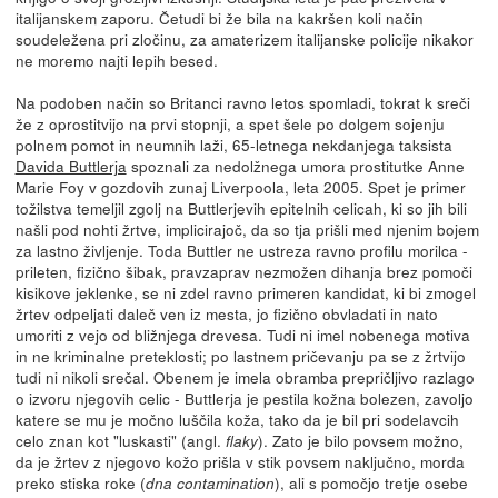
italijanskem zaporu. Četudi bi že bila na kakršen koli način
soudeležena pri zločinu, za amaterizem italijanske policije nikakor
ne moremo najti lepih besed.
Na podoben način so Britanci ravno letos spomladi, tokrat k sreči
že z oprostitvijo na prvi stopnji, a spet šele po dolgem sojenju
polnem pomot in neumnih laži, 65-letnega nekdanjega taksista
Davida Buttlerja
spoznali za nedolžnega umora prostitutke Anne
Marie Foy v gozdovih zunaj Liverpoola, leta 2005. Spet je primer
tožilstva temeljil zgolj na Buttlerjevih epitelnih celicah, ki so jih bili
našli pod nohti žrtve, implicirajoč, da so tja prišli med njenim bojem
za lastno življenje. Toda Buttler ne ustreza ravno profilu morilca -
prileten, fizično šibak, pravzaprav nezmožen dihanja brez pomoči
kisikove jeklenke, se ni zdel ravno primeren kandidat, ki bi zmogel
žrtev odpeljati daleč ven iz mesta, jo fizično obvladati in nato
umoriti z vejo od bližnjega drevesa. Tudi ni imel nobenega motiva
in ne kriminalne preteklosti; po lastnem pričevanju pa se z žrtvijo
tudi ni nikoli srečal. Obenem je imela obramba prepričljivo razlago
o izvoru njegovih celic - Buttlerja je pestila kožna bolezen, zavoljo
katere se mu je močno luščila koža, tako da je bil pri sodelavcih
celo znan kot "luskasti" (angl.
). Zato je bilo povsem možno,
flaky
da je žrtev z njegovo kožo prišla v stik povsem naključno, morda
preko stiska roke (
), ali s pomočjo tretje osebe
dna contamination