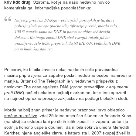
. Oziroma, kot je na našo nedavno novico
kriv kdo drug
komentirala
ga. informacijska poooblaščenka:
Največji problem DNK-ja v policijskih postopkih je ta, da se
policija glede na enoznačno identifikacijo preveč, morda celo
100 % zanaša samo na DNK in potem ne zbira več drugih
dokazov. Ko imajo enkrat DNK sled v svojih rokah, jih bo
osumljenec zelo težko prepričal, da NI BIL ON. Podtakniti DNK
pa ni hudo kunštna reč.
Primerov, ko bi bila zavoljo nekaj najdenih celic pravosodna
mašina pripravljena za zapahe poslati nedolžno osebo, namreč ne
manjka. Britanski The Telegraph je v nedavnem prispevku z
naslovom
The case againsts DNA
(grobo prevedljivo v
argumenti
) naštel nekatere najbolj markantne, ter s tem opozoril
proti DNK
na nujnost oprezne presoje zaključkov na podlagi bioloških sledi.
Morda najbolj znan primer je
nedavno praznoval prvo obletnico
srečne razrešitve
: zdaj 25-letno ameriško študentko Amando Knox
(na sliki) so oktobra lani po štirih letih izpustili iz zapora, potem je
sodnija končno uspela doumeti, da ni bila sokriva
umora Meredith
Kercher
, njene angleške cimre, s katero sta l. 2007 skupaj živeli in