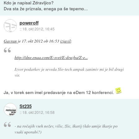
Kdo je napisal Zdravljico?
Dva sta že priznala, enega pa še tepemo...
poweroff
::
18. okt 2012, 16:45
Gavran
je
17. okt 2012 ob 16:53
izjavil
:
http://dne.enaa.com/E-svet/E-druzba/Z-e...
Izvor podarkov je seveda Slo-tech ampak zanimiv mi je bil drugi
vir.
Ja, v torek sem imel predavanje na eDem 12 konferenci.
St235
::
18. okt 2012, 16:58
- na ročajih vseh nožev, vilic, žlic, škarij (kdo umije škarje po
vsaki uporabi?)