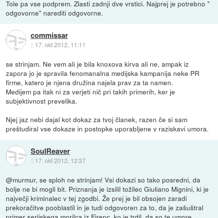
Tole pa vse podprem. Zlasti zadnji dve vrstici. Najprej je potrebno "
odgovorne" narediti odgovorne.
commissar
::
17. okt 2012, 11:11
se strinjam. Ne vem ali je bila knoxova kirva ali ne, ampak iz
zapora jo je spravila fenomanalna medijska kampanija neke PR
firme, katero je njena družina najela prav za ta namen.
Medijem pa itak ni za verjeti nič pri takih primerih, ker je
subjektivnost prevelika.
Njej jaz nebi dajal kot dokaz za tvoj članek, razen če si sam
preštudiral vse dokaze in postopke uporabljene v raziskavi umora.
SoulReaver
::
17. okt 2012, 12:37
@murmur, se sploh ne strinjam! Vsi dokazi so tako posredni, da
bolje ne bi mogli bit. Priznanja je izsilil tožilec Giuliano Mignini, ki je
največji kriminalec v tej zgodbi. Že prej je bil obsojen zaradi
prekoračitve pooblastil in je tudi odgovoren za to, da je zašuštral
primer serijskega morilca iz Firenc, ko je trdil, da so te umore