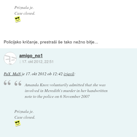
Priznala je.
Case closed.
Policijsko kričanje, prestraši še tako nežno bitje...
amigo_no1
::
17. okt 2012, 22:51
PaX_MaN
je
17. okt 2012 ob 12:42
izjavil
:
Amanda Knox voluntarily admitted that she was
involved in Meredith's murder in her handwritten
note to the police on 6 November 2007
Priznala je.
Case closed.