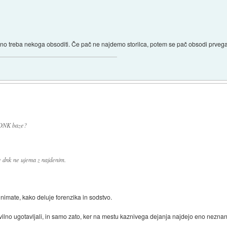
edno treba nekoga obsoditi. Če pač ne najdemo storilca, potem se pač obsodi prvega
 DNK baze?
ov dnk ne ujema z najdenim.
nimate, kako deluje forenzika in sodstvo.
vilno ugotavljali, in samo zato, ker na mestu kaznivega dejanja najdejo eno neznan