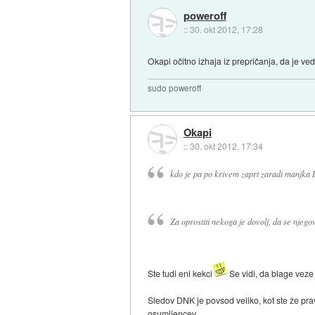
poweroff
::
30. okt 2012, 17:28
Okapi očitno izhaja iz prepričanja, da je v
sudo poweroff
Okapi
::
30. okt 2012, 17:34
kdo je pa po krivem zaprt zaradi manjka
Za oprostiti nekoga je dovolj, da se njeg
Ste tudi eni kekci
Se vidi, da blage veze 
Sledov DNK je povsod veliko, kot ste že pra
osumljencev.