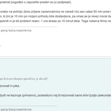
 prebrali pogodbo o zaposlitvi preden so jo podpisali).
lorabo na policijo (brez prijave zavarovalnica ne naredi nic) sec cakal 50 min pred o
co, ki jim je 10 min po mojem prihodu bila dostavljena, pa vmes se je revez moral dva
apisnik in je bil problem resen. 1 ura dcasa za 10 minut dela. Tega nobena firma ne t
joy gang-bang experience.
)
po krivem obsojen oproščen, je dovolj?
znovati in pika.
ljudi ne kaznuje (primarno), posledicno naj bi kaznovali samo krivi ljudje (sekunda
joy gang-bang experience.