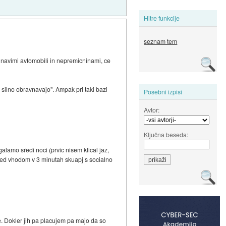
Hitre funkcije
seznam tem
z navimi avtomobili in nepremicninami, ce
silno obravnavajo". Ampak pri taki bazi
Posebni izpisi
Avtor:
Ključna beseda:
galamo sredi noci (prvic nisem klical jaz,
a pred vhodom v 3 minutah skuapj s socialno
e. Dokler jih pa placujem pa majo da so