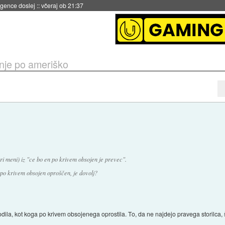
 umetne inteligence
::
včeraj ob 21:23
anje po ameriško
pri meni) iz "ce bo en po krivem obsojen je prevec".
po krivem obsojen oproščen, je dovolj?
dila, kot koga po krivem obsojenega oprostila. To, da ne najdejo pravega storilca,