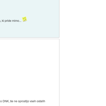
, ki pride mimo...
o DNK, še ne oprostijo vseh ostalih