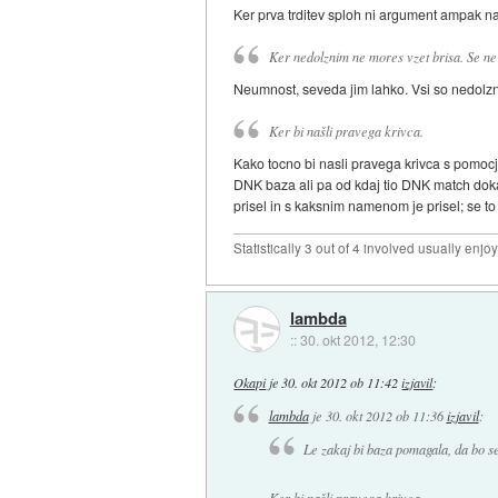
Ker prva trditev sploh ni argument ampak nab
Ker nedolznim ne mores vzet brisa. Se ne
Neumnost, seveda jim lahko. Vsi so nedolzni 
Ker bi našli pravega krivca.
Kako tocno bi nasli pravega krivca s pomoc
DNK baza ali pa od kdaj tio DNK match dokaz
prisel in s kaksnim namenom je prisel; se to 
Statistically 3 out of 4 involved usually en
lambda
::
30. okt 2012, 12:30
Okapi
je
30. okt 2012 ob 11:42
izjavil
:
lambda
je
30. okt 2012 ob 11:36
izjavil
:
Le zakaj bi baza pomagala, da bo s
Ker bi našli pravega krivca.