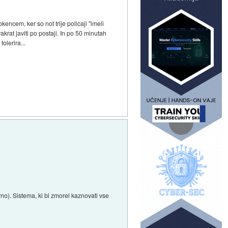
kencem, ker so not trije policaji "imeli
krat javiti po postaji. In po 50 minutah
olerira...
rno). Sistema, ki bi zmorel kaznovati vse