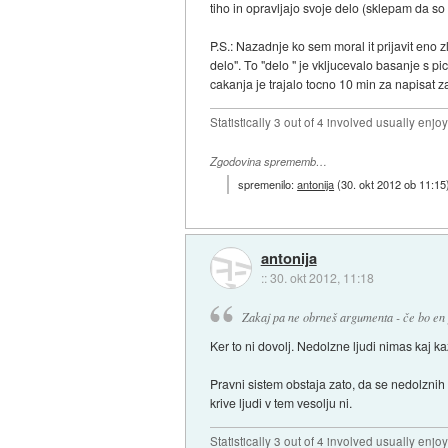
tiho in opravljajo svoje delo (sklepam da so
P.S.: Nazadnje ko sem moral it prijavit eno z
delo". To "delo " je vkljucevalo basanje s pi
cakanja je trajalo tocno 10 min za napisat z
Statistically 3 out of 4 involved usually en
Zgodovina sprememb…
spremenilo:
antonija
(
30. okt 2012 ob 11:15
antonija
::
30. okt 2012, 11:18
Zakaj pa ne obrneš argumenta - če bo en 
Ker to ni dovolj. Nedolzne ljudi nimas kaj ka
Pravni sistem obstaja zato, da se nedolznih 
krive ljudi v tem vesolju ni.
Statistically 3 out of 4 involved usually en