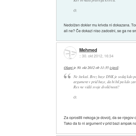
O.
Nedolžen dokler mu krivda ni dokazana. Tore
ali ne? Če dokazi niso zadostni, se ga ne s
Mehmed
::
30. okt 2012, 16:34
Okapi
je
30. okt 2012 ob 11:35
izjavil
:
Ne štekaš. Brez baze DNK je sedaj kdo po 
argument v prid baze, da bi bil pa kdo zar
Res ne vidiš svoje dvoličnosti?
O.
Za oprostiti nekoga je dovolj, da se njegov 
Tako da to ni argument v prid bazi ampak nasp