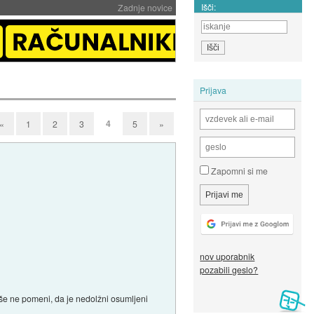
Išči:
Zadnje novice
Prijava
4
«
1
2
3
5
»
Zapomni si me
nov uporabnik
pozabili geslo?
 še ne pomeni, da je nedolžni osumljeni