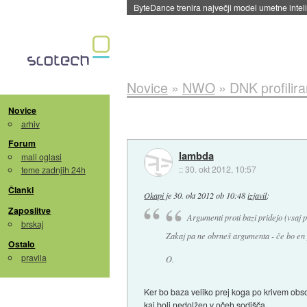
Spletne strani začele streči oglase za agente
Novice
»
NWO
»
DNK profilir
Novice
arhiv
Forum
lambda
mali oglasi
::
30. okt 2012, 10:57
teme zadnjih 24h
Članki
Okapi
je
30. okt 2012 ob 10:48
izjavil
:
Zaposlitve
Argumenti proti bazi pridejo (vsaj 
brskaj
Zakaj pa ne obrneš argumenta - če bo en 
Ostalo
pravila
O.
Ker bo baza veliko prej koga po krivem obso
kaj bolj nedolžen v očeh sodišča.