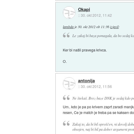
Okapi
::
30. okt 2012, 11:42
lambda
je
30. okt 2012 ob 11:36
izjavil
:
Le zakaj bi baza pomagala, da bo sedaj k
Ker bi našli pravega krivca.
O.
antonija
::
30. okt 2012, 11:56
Ne štekaš. Brez baze DNK je sedaj kdo po
Um.. kdo je pa po krivem zaprt zaradi manj
resen, Ce je match je treba pa se kaksen d
Zakaj to, da bi bil oproščen, ni dovolj do
obsojen, naj bi bil pa dober argument prot