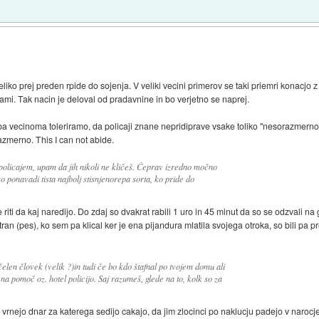
liko prej preden rpide do sojenja. V veliki vecini primerov se taki priemri konacjo 
ami. Tak nacin je deloval od pradavnine in bo verjetno se naprej.
ba vecinoma toleriramo, da policaji znane nepridiprave vsake toliko "nesorazmerno 
zmerno. This I can not abide.
 policajem, upam da jih nikoli ne kličeš. Čeprav izredno močno
o ponavadi tista najbolj stisnjenorepa sorta, ko pride do
riti da kaj naredijo. Do zdaj so dvakrat rabili 1 uro in 45 minut da so se odzvali na 
 stran (pes), ko sem pa klical ker je ena pijandura mlatila svojega otroka, so bili p
elen človek (velik ?)in tudi če bo kdo štafnal po tvojem domu ali
l na pomoč oz. hotel policijo. Saj razumeš, glede na to, kolk so za
rnejo dnar za katerega sedijo cakajo, da jim zlocinci po naklucju padejo v narocj