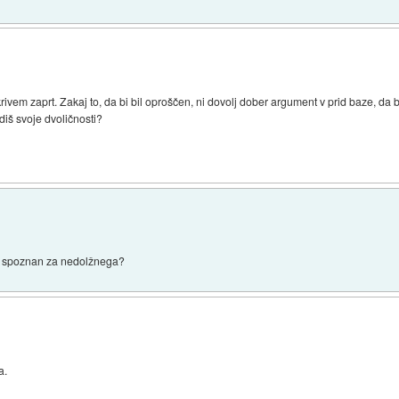
vem zaprt. Zakaj to, da bi bil oproščen, ni dovolj dober argument v prid baze, da b
diš svoje dvoličnosti?
ar spoznan za nedolžnega?
a.