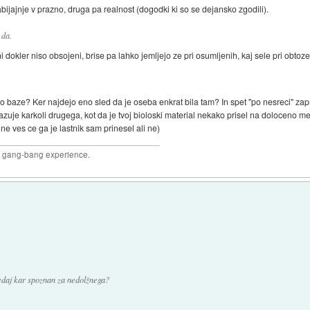
ijajnje v prazno, druga pa realnost (dogodki ki so se dejansko zgodili).
 da.
dokler niso obsojeni, brise pa lahko jemljejo ze pri osumljenih, kaj sele pri obtoze
jo baze? Ker najdejo eno sled da je oseba enkrat bila tam? In spet "po nesreci" z
uje karkoli drugega, kot da je tvoj bioloski material nekako prisel na doloceno mes
ne ves ce ga je lastnik sam prinesel ali ne)
joy gang-bang experience.
edaj kar spoznan za nedolžnega?