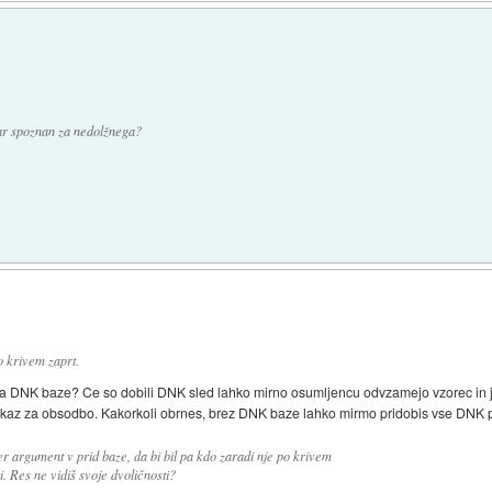
ar spoznan za nedolžnega?
 krivem zaprt.
ka DNK baze? Ce so dobili DNK sled lahko mirno osumljencu odvzamejo vzorec in ji
okaz za obsodbo. Kakorkoli obrnes, brez DNK baze lahko mirmo pridobis vse DNK po
ber argument v prid baze, da bi bil pa kdo zaradi nje po krivem
i. Res ne vidiš svoje dvoličnosti?