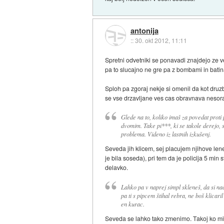
antonija
::
30. okt 2012, 11:11
Spretni odvetniki se ponavadi znajdejo ze ve
pa to slucajno ne gre pa z bombami in batin
Sploh pa zgoraj nekje si omenil da kot druz
se vse drzavljane ves cas obravnava nesora
Glede na to, koliko imaš za povedat proti
dvomim. Take pi***, ki se takole derejo, s
problema. Videno iz lastnih izkušenj.
Seveda jih klicem, sej placujem njihove lene 
je bila soseda), pri tem da je policija 5 min
delavko.
Lahko pa v naprej simpl skleneš, da si nač
pa ti s pipcem štihal rebra, ne boš klicari
en kurac.
Seveda se lahko tako zmenimo. Takoj ko mi v