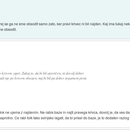
j se ga ne sme obsodit samo zato, ker pravi krivec ni bil najden. Kaj ima tukaj n
me obsodit.
krivem zaprt. Zakaj to, da bi bil oproščen, ni dovolj dober
adi nje po krivem obsojen, naj bi bil pa dober argument proti.
dnk ne ujema z najdenim. Ne rabis baze in najti pravega krivca, dovolj je, da ves 
rotno. Ce rabi folk tako svinjsko lagati, da bi prisel do baze, je to dodaten razlog p