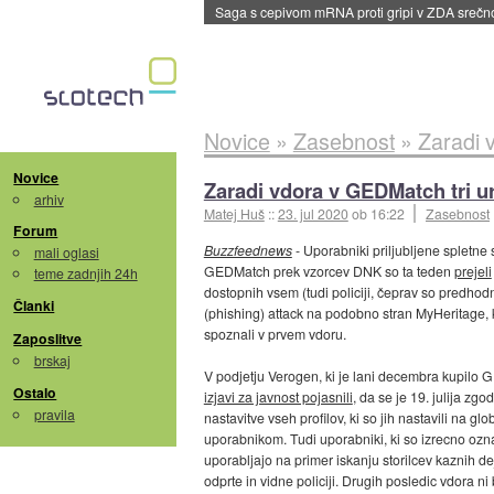
Saga s cepivom mRNA proti gripi v ZDA sreč
Novice
»
Zasebnost
»
Zaradi 
Novice
Zaradi vdora v GEDMatch tri ur
arhiv
Matej Huš
::
23. jul 2020
ob 16:22
Zasebnost
Forum
Buzzfeednews
- Uporabniki priljubljene spletne
mali oglasi
GEDMatch prek vzorcev DNK so ta teden
prejeli
teme zadnjih 24h
dostopnih vsem (tudi policiji, čeprav so predhodn
Članki
(phishing) attack na podobno stran MyHeritage, kj
spoznali v prvem vdoru.
Zaposlitve
brskaj
V podjetju Verogen, ki je lani decembra kupil
Ostalo
izjavi za javnost pojasnili
, da se je 19. julija zg
pravila
nastavitve vseh profilov, ki so jih nastavili na glo
uporabnikom. Tudi uporabniki, ki so izrecno označ
uporabljajo na primer iskanju storilcev kaznih dej
odprte in vidne policiji. Drugih posledic vdora n