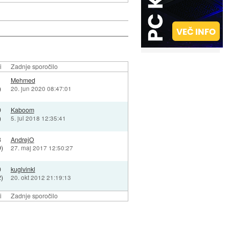
i
Zadnje sporočilo
Mehmed
)
20. jun 2020 08:47:01
9
Kaboom
)
5. jul 2018 12:35:41
3
AndrejO
)
27. maj 2017 12:50:27
0
kuglvinkl
)
20. okt 2012 21:19:13
i
Zadnje sporočilo