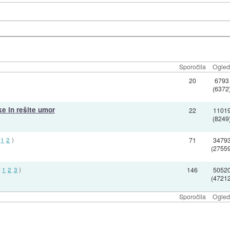
Sporočila
Ogled
20
6793
(6372
ke in rešite umor
22
1101
(8249
:
1
2
)
71
3479
(27559
:
1
2
3
)
146
5052
(47212
Sporočila
Ogled