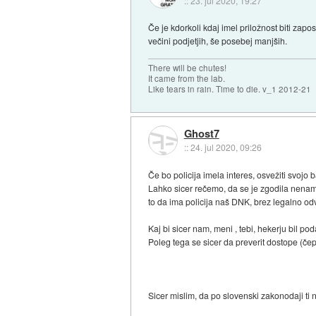
::
23. jul 2020, 19:27
Če je kdorkoli kdaj imel priložnost biti zapo
večini podjetjih, še posebej manjših.
There will be chutes!
It came from the lab.
Like tears in rain. Time to die. v_1 2012-21
Ghost7
::
24. jul 2020, 09:26
Če bo policija imela interes, osvežiti svojo 
Lahko sicer rečemo, da se je zgodila nename
to da ima policija naš DNK, brez legalno odv
Kaj bi sicer nam, meni , tebi, hekerju bil p
Poleg tega se sicer da preverit dostope (čep
Sicer mislim, da po slovenski zakonodaji ti 