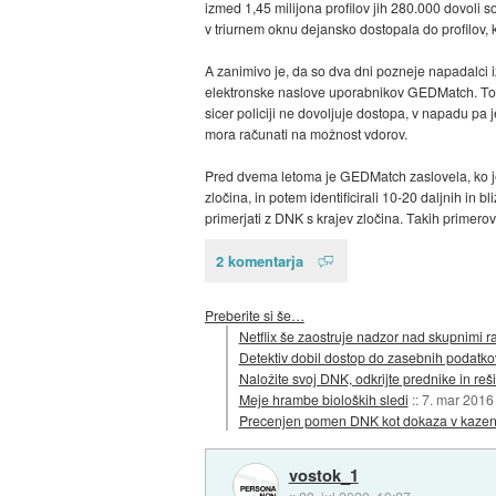
izmed 1,45 milijona profilov jih 280.000 dovoli so
v triurnem oknu dejansko dostopala do profilov, ki 
A zanimivo je, da so dva dni pozneje napadalci i
elektronske naslove uporabnikov GEDMatch. To je
sicer policiji ne dovoljuje dostopa, v napadu pa 
mora računati na možnost vdorov.
Pred dvema letoma je GEDMatch zaslovela, ko je
zločina, in potem identificirali 10-20 daljnih in b
primerjati z DNK s krajev zločina. Takih primero
2 komentarja
Preberite si še…
Netflix še zaostruje nadzor nad skupnimi r
Detektiv dobil dostop do zasebnih poda
Naložite svoj DNK, odkrijte prednike in reš
Meje hrambe bioloških sledi
::
7. mar 2016
Precenjen pomen DNK kot dokaza v kaze
vostok_1