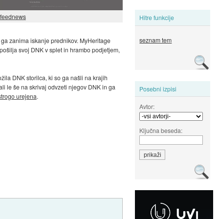
feednews
Hitre funkcije
seznam tem
e ga zanima iskanje prednikov. MyHeritage
 pošilja svoj DNK v splet in hrambo podjetjem,
ožila DNK storilca, ki so ga našli na krajih
rali le še na skrivaj odvzeti njegov DNK in ga
Posebni izpisi
strogo urejena
.
Avtor:
Ključna beseda: