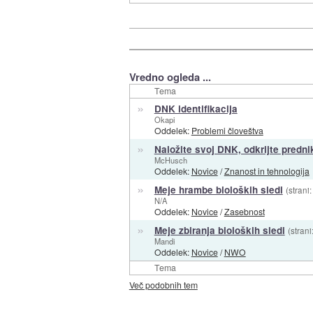
Vredno ogleda ...
Tema
»
DNK identifikacija
Okapi
Oddelek:
Problemi človeštva
»
Naložite svoj DNK, odkrijte predni
McHusch
Oddelek:
Novice
/
Znanost in tehnologija
»
Meje hrambe bioloških sledi
(strani
N/A
Oddelek:
Novice
/
Zasebnost
»
Meje zbiranja bioloških sledi
(strani
Mandi
Oddelek:
Novice
/
NWO
Tema
Več podobnih tem