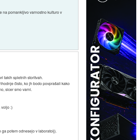
ede na pomankljivo varnostno kulturo v
i takih spletnih storitvah.
ihodnje čisto, ko jh bodo povprašali kako
mo, sicer smo varni.
voljo :)
in ga potem odnesejo v laboratoij).