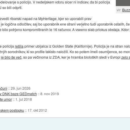
delovanje s policijo. V nedeljskem vdoru sicer ni indicev, da bi policija
so bili odprti.
vir:
Buzz
zvedli ribarski napad na MyHeritage, kjer so uporabili prav
 logična odločitev, saj bo uporabnik ene strani verjetno tudi uporabnik ostalih, č
je bilo potrjeno kompromitiranih le 16 računov. A vseeno slab priokus obstaja. Kdor
 policija
rešila
primer ubijalca iz Golden State (Kalifornije). Policija je na stran nal
ližnjih sorodnikov, ki so profile takisto naložili. Ko so potem imeli osumljenca, so mo
v
je bilo še več
, so pa večinoma iz ZDA, ker je hramba bioloških sledi v Evropi
zelo 
ačuni
::
29. jun 2026
tkov DNK baze GEDmatch
::
8. nov 2019
ite umor
::
1. jul 2018
nskem postopku
::
17. okt 2012