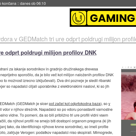
no končana
::
danes ob 06:10
vdora v GEDMatch tri ure odprt poldrugi milijon prof
e odprt poldrugi milijon profilov DNK
 strani za iskanje sorodnikov in gradnjo družinskega drevesa
neprijetno sporočilo, da je bilo več kot milijon naloženih profilov DNK
o to možnost izrecno izključevali). Dva dni pozneje je sledil ribarski
er so napadalci ciljali uporabnike z elektronskimi naslovi, ki so jih
o GEDMatch (GEDMatch je sicer
pot začel kot odprtokodna baza
), so
v
odil vdor v njihov strežnik. Napadalci so po vdoru ponastavili varnostne
balno vidne. To pomeni, da so bili približno tri ure profili vidni vsem
ili, da njihovi profili ne smejo biti dostopni organom pregona (ki jih
anj tako, da identificirajo njihove krvne sorodnike), so imeli profile
i bilo, zatrjuje Verogen: podatkov napadalci niso skopirali. Mimogrede,