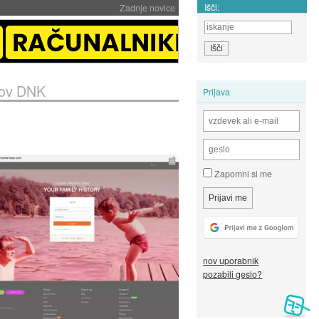
Išči:
Zadnje novice
ilov DNK
Prijava
Zapomni si me
nov uporabnik
pozabili geslo?