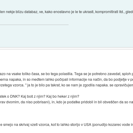
slen nekje blizu databaz, ve, kako enostavno je le te ukrasti, kompromitirati itd., gl
bazo na vsake toliko časa, se bo tega polastila. Tega se je potrebno zavedat, sploh pr
rna napaka, in so medtem lahko počrpali informacije na način, da bo podjetje v pr
zetega vzorca. " ja to je bilo pa takrat, ko se nam je zgodila napaka. se opravičuje
odatek o DNK? Kaj boš z njim? Kaj bo heker z njim?
rav dvomim, da niso pobrisani), in, kdo je podatke pridobil in bil obveščen da so na 
ne smejo na skrivaj vzeti vzorca, kot to lahko storijo v USA (ponudijo kozarec vode 