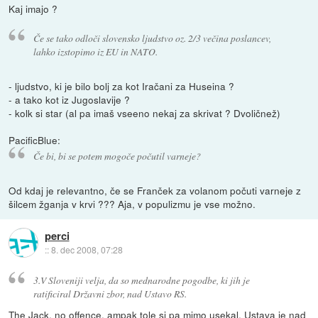
Kaj imajo ?
Če se tako odloči slovensko ljudstvo oz. 2/3 večina poslancev,
lahko izstopimo iz EU in NATO.
- ljudstvo, ki je bilo bolj za kot Iračani za Huseina ?
- a tako kot iz Jugoslavije ?
- kolk si star (al pa imaš vseeno nekaj za skrivat ? Dvoličnež)
PacificBlue:
Če bi, bi se potem mogoče počutil varneje?
Od kdaj je relevantno, če se Franček za volanom počuti varneje z
šilcem žganja v krvi ??? Aja, v populizmu je vse možno.
perci
::
8. dec 2008, 07:28
3.V Sloveniji velja, da so mednarodne pogodbe, ki jih je
ratificiral Državni zbor, nad Ustavo RS.
The Jack, no offence, ampak tole si pa mimo usekal. Ustava je nad