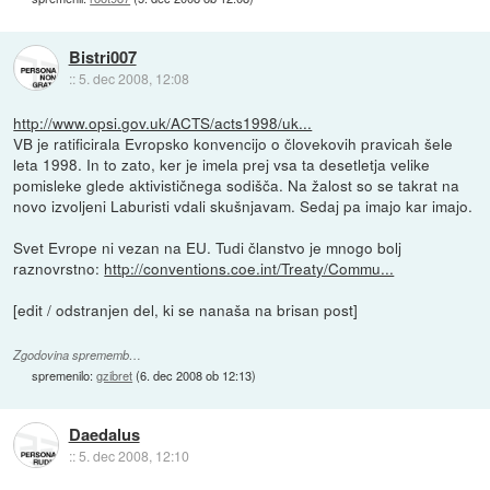
Bistri007
::
5. dec 2008, 12:08
http://www.opsi.gov.uk/ACTS/acts1998/uk...
VB je ratificirala Evropsko konvencijo o človekovih pravicah šele
leta 1998. In to zato, ker je imela prej vsa ta desetletja velike
pomisleke glede aktivističnega sodišča. Na žalost so se takrat na
novo izvoljeni Laburisti vdali skušnjavam. Sedaj pa imajo kar imajo.
Svet Evrope ni vezan na EU. Tudi članstvo je mnogo bolj
raznovrstno:
http://conventions.coe.int/Treaty/Commu...
[edit / odstranjen del, ki se nanaša na brisan post]
Zgodovina sprememb…
spremenilo:
gzibret
(
6. dec 2008 ob 12:13
)
Daedalus
::
5. dec 2008, 12:10