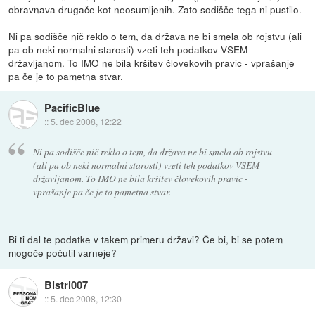
obravnava drugače kot neosumljenih. Zato sodišče tega ni pustilo.
Ni pa sodišče nič reklo o tem, da država ne bi smela ob rojstvu (ali
pa ob neki normalni starosti) vzeti teh podatkov VSEM
državljanom. To IMO ne bila kršitev človekovih pravic - vprašanje
pa če je to pametna stvar.
PacificBlue
::
5. dec 2008, 12:22
Ni pa sodišče nič reklo o tem, da država ne bi smela ob rojstvu
(ali pa ob neki normalni starosti) vzeti teh podatkov VSEM
državljanom. To IMO ne bila kršitev človekovih pravic -
vprašanje pa če je to pametna stvar.
Bi ti dal te podatke v takem primeru državi? Če bi, bi se potem
mogoče počutil varneje?
Bistri007
::
5. dec 2008, 12:30