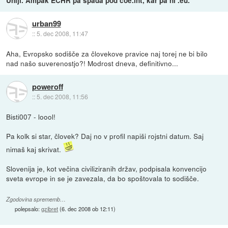
Uniji. Ampak ECHR pa spada pod coe.int, kar pa ni .eu.
urban99
::
5. dec 2008, 11:47
Aha, Evropsko sodišče za človekove pravice naj torej ne bi bilo
nad našo suverenostjo?! Modrost dneva, definitivno...
poweroff
::
5. dec 2008, 11:56
Bisti007 - loool!
Pa kolk si star, človek? Daj no v profil napiši rojstni datum. Saj
nimaš kaj skrivat.
Slovenija je, kot večina civiliziranih držav, podpisala konvencijo
sveta evrope in se je zavezala, da bo spoštovala to sodišče.
Zgodovina sprememb…
polepsalo:
gzibret
(
6. dec 2008 ob 12:11
)