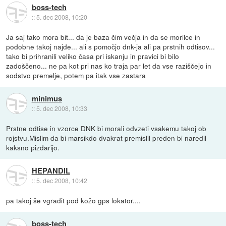
boss-tech
::
5. dec 2008, 10:20
Ja saj tako mora bit... da je baza čim večja in da se morilce in
podobne takoj najde... ali s pomočjo dnk-ja ali pa prstnih odtisov...
tako bi prihranili veliko časa pri iskanju in pravici bi bilo
zadoščeno... ne pa kot pri nas ko traja par let da vse raziščejo in
sodstvo premelje, potem pa itak vse zastara
minimus
::
5. dec 2008, 10:33
Prstne odtise in vzorce DNK bi morali odvzeti vsakemu takoj ob
rojstvu.Mislim da bi marsikdo dvakrat premislil preden bi naredil
kaksno pizdarijo.
HEPANDIL
::
5. dec 2008, 10:42
pa takoj še vgradit pod kožo gps lokator....
boss-tech