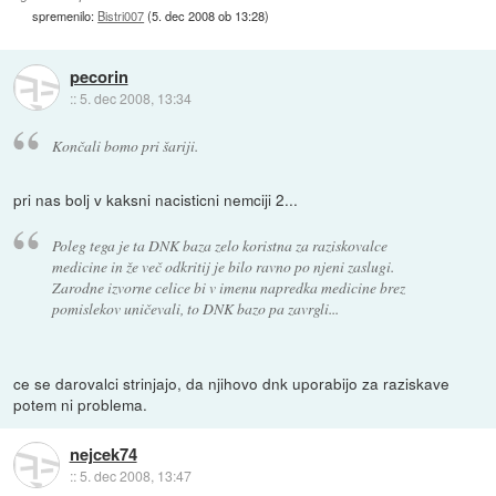
spremenilo:
Bistri007
(
5. dec 2008 ob 13:28
)
pecorin
::
5. dec 2008, 13:34
Končali bomo pri šariji.
pri nas bolj v kaksni nacisticni nemciji 2...
Poleg tega je ta DNK baza zelo koristna za raziskovalce
medicine in že več odkritij je bilo ravno po njeni zaslugi.
Zarodne izvorne celice bi v imenu napredka medicine brez
pomislekov uničevali, to DNK bazo pa zavrgli...
ce se darovalci strinjajo, da njihovo dnk uporabijo za raziskave
potem ni problema.
nejcek74
::
5. dec 2008, 13:47