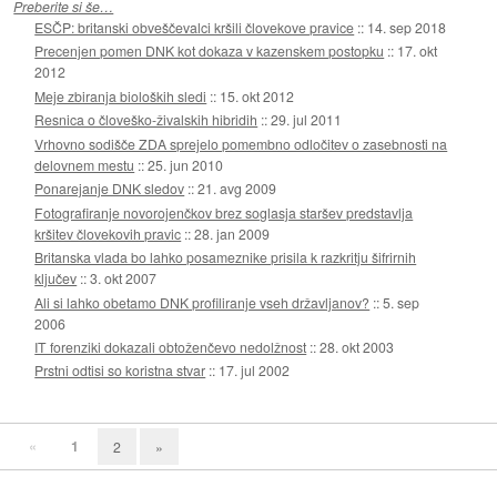
Preberite si še…
ESČP: britanski obveščevalci kršili človekove pravice
::
14. sep 2018
Precenjen pomen DNK kot dokaza v kazenskem postopku
::
17. okt
2012
Meje zbiranja bioloških sledi
::
15. okt 2012
Resnica o človeško-živalskih hibridih
::
29. jul 2011
Vrhovno sodišče ZDA sprejelo pomembno odločitev o zasebnosti na
delovnem mestu
::
25. jun 2010
Ponarejanje DNK sledov
::
21. avg 2009
Fotografiranje novorojenčkov brez soglasja staršev predstavlja
kršitev človekovih pravic
::
28. jan 2009
Britanska vlada bo lahko posameznike prisila k razkritju šifrirnih
ključev
::
3. okt 2007
Ali si lahko obetamo DNK profiliranje vseh državljanov?
::
5. sep
2006
IT forenziki dokazali obtoženčevo nedolžnost
::
28. okt 2003
Prstni odtisi so koristna stvar
::
17. jul 2002
«
1
2
»