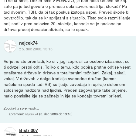
Ti se kr smej. Dokler smo v EU/NATO, je nad našo Ustavo še kaj.
zato pa je tud govora o prenosu dela suverenosti tja, štekaš? Pa
tud dvomim, TBH, da bi tak poskus izstopa uspel. Preveč škode bi
povzročilo, tak da se kr sprijazni s situacijo. Tisto tvoje razmišljanje
bolj sodi v prvo polovico 20. stoletja, kasneje se je nacionalna
država precej denacionalizirala, so to speak.
nejcek74
::
5. dec 2008, 13:15
Verjetno ste premladi, ko si v jugi zaprosil za osebno izkaznico, so
ti odvzeli prstni odtis. Toliko o temu, kdo pobira prstne odtise vsem:
totalitarne države in države s totalitarnimi težnjami. Zakaj, zakaj,
zakaj. V državah z dolgo tradicijo svobodne družbe (kamor
načeloma spada tudi VB) se ljudje zavedajo in upirajo sistemom
splošnega nadzora nad ljudmi. Preden zagovarjate take prijeme,
malo pomislite kje se začnejo in kje se končajo tovrstni prijemi.
Zgodovina sprememb…
spremenil:
nejcek74
(
5. dec 2008 ob 13:16
)
Bistri007