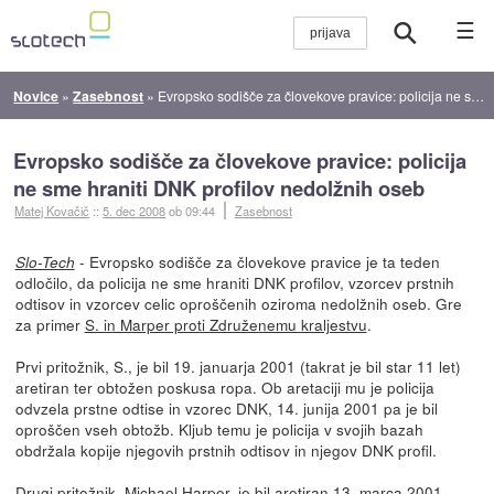
☰
Novice
»
Zasebnost
»
Evropsko sodišče za človekove pravice: policija ne sme hraniti DNK profilov nedolžnih oseb
Evropsko sodišče za človekove pravice: policija
ne sme hraniti DNK profilov nedolžnih oseb
Matej Kovačič
::
5. dec 2008
ob 09:44
Zasebnost
- Evropsko sodišče za človekove pravice je ta teden
Slo-Tech
odločilo, da policija ne sme hraniti DNK profilov, vzorcev prstnih
odtisov in vzorcev celic oproščenih oziroma nedolžnih oseb. Gre
za primer
S. in Marper proti Združenemu kraljestvu
.
Prvi pritožnik, S., je bil 19. januarja 2001 (takrat je bil star 11 let)
aretiran ter obtožen poskusa ropa. Ob aretaciji mu je policija
odvzela prstne odtise in vzorec DNK, 14. junija 2001 pa je bil
oproščen vseh obtožb. Kljub temu je policija v svojih bazah
obdržala kopije njegovih prstnih odtisov in njegov DNK profil.
Drugi pritožnik, Michael Harper, je bil aretiran 13. marca 2001