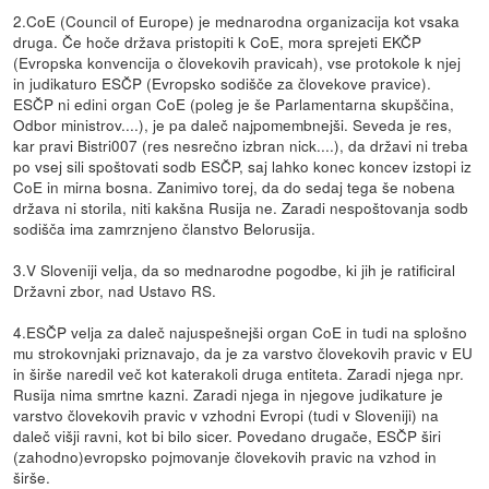
2.CoE (Council of Europe) je mednarodna organizacija kot vsaka
druga. Če hoče država pristopiti k CoE, mora sprejeti EKČP
(Evropska konvencija o človekovih pravicah), vse protokole k njej
in judikaturo ESČP (Evropsko sodišče za človekove pravice).
ESČP ni edini organ CoE (poleg je še Parlamentarna skupščina,
Odbor ministrov....), je pa daleč najpomembnejši. Seveda je res,
kar pravi Bistri007 (res nesrečno izbran nick....), da državi ni treba
po vsej sili spoštovati sodb ESČP, saj lahko konec koncev izstopi iz
CoE in mirna bosna. Zanimivo torej, da do sedaj tega še nobena
država ni storila, niti kakšna Rusija ne. Zaradi nespoštovanja sodb
sodišča ima zamrznjeno članstvo Belorusija.
3.V Sloveniji velja, da so mednarodne pogodbe, ki jih je ratificiral
Državni zbor, nad Ustavo RS.
4.ESČP velja za daleč najuspešnejši organ CoE in tudi na splošno
mu strokovnjaki priznavajo, da je za varstvo človekovih pravic v EU
in širše naredil več kot katerakoli druga entiteta. Zaradi njega npr.
Rusija nima smrtne kazni. Zaradi njega in njegove judikature je
varstvo človekovih pravic v vzhodni Evropi (tudi v Sloveniji) na
daleč višji ravni, kot bi bilo sicer. Povedano drugače, ESČP širi
(zahodno)evropsko pojmovanje človekovih pravic na vzhod in
širše.