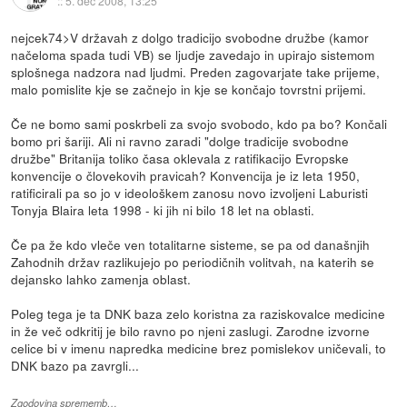
::
5. dec 2008, 13:25
nejcek74>V državah z dolgo tradicijo svobodne družbe (kamor
načeloma spada tudi VB) se ljudje zavedajo in upirajo sistemom
splošnega nadzora nad ljudmi. Preden zagovarjate take prijeme,
malo pomislite kje se začnejo in kje se končajo tovrstni prijemi.
Če ne bomo sami poskrbeli za svojo svobodo, kdo pa bo? Končali
bomo pri šariji. Ali ni ravno zaradi "dolge tradicije svobodne
družbe" Britanija toliko časa oklevala z ratifikacijo Evropske
konvencije o človekovih pravicah? Konvencija je iz leta 1950,
ratificirali pa so jo v ideološkem zanosu novo izvoljeni Laburisti
Tonyja Blaira leta 1998 - ki jih ni bilo 18 let na oblasti.
Če pa že kdo vleče ven totalitarne sisteme, se pa od današnjih
Zahodnih držav razlikujejo po periodičnih volitvah, na katerih se
dejansko lahko zamenja oblast.
Poleg tega je ta DNK baza zelo koristna za raziskovalce medicine
in že več odkritij je bilo ravno po njeni zaslugi. Zarodne izvorne
celice bi v imenu napredka medicine brez pomislekov uničevali, to
DNK bazo pa zavrgli...
Zgodovina sprememb…