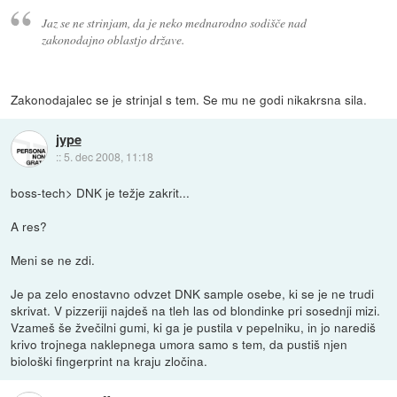
Jaz se ne strinjam, da je neko mednarodno sodišče nad
zakonodajno oblastjo države.
Zakonodajalec se je strinjal s tem. Se mu ne godi nikakrsna sila.
jype
::
5. dec 2008, 11:18
boss-tech> DNK je težje zakrit...
A res?
Meni se ne zdi.
Je pa zelo enostavno odvzet DNK sample osebe, ki se je ne trudi
skrivat. V pizzeriji najdeš na tleh las od blondinke pri sosednji mizi.
Vzameš še žvečilni gumi, ki ga je pustila v pepelniku, in jo narediš
krivo trojnega naklepnega umora samo s tem, da pustiš njen
biološki fingerprint na kraju zločina.