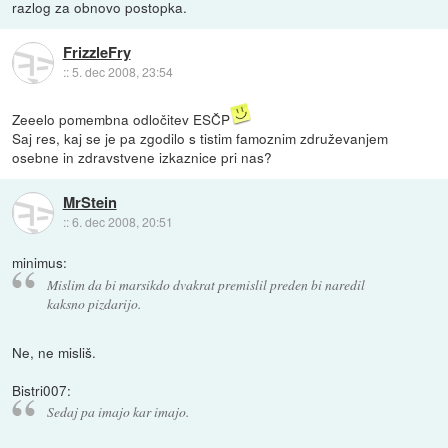
razlog za obnovo postopka.
FrizzleFry
::
5. dec 2008, 23:54
Zeeelo pomembna odločitev ESČP
Saj res, kaj se je pa zgodilo s tistim famoznim združevanjem
osebne in zdravstvene izkaznice pri nas?
MrStein
::
6. dec 2008, 20:51
minimus:
Mislim da bi marsikdo dvakrat premislil preden bi naredil
kaksno pizdarijo.
Ne, ne misliš.
Bistri007:
Sedaj pa imajo kar imajo.