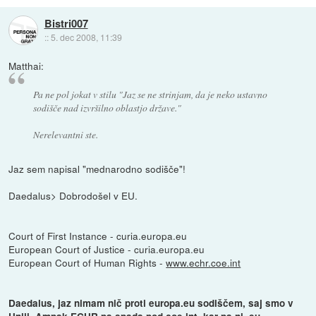
Bistri007
::
5. dec 2008, 11:39
Matthai:
Pa ne pol jokat v stilu "Jaz se ne strinjam, da je neko ustavno
sodišče nad izvršilno oblastjo države."
Nerelevantni ste.
Jaz sem napisal "mednarodno sodišče"!
Daedalus> Dobrodošel v EU.
Court of First Instance - curia.europa.eu
European Court of Justice - curia.europa.eu
European Court of Human Rights -
www.echr.coe.int
Daedalus, jaz nimam nič proti europa.eu sodiščem, saj smo v