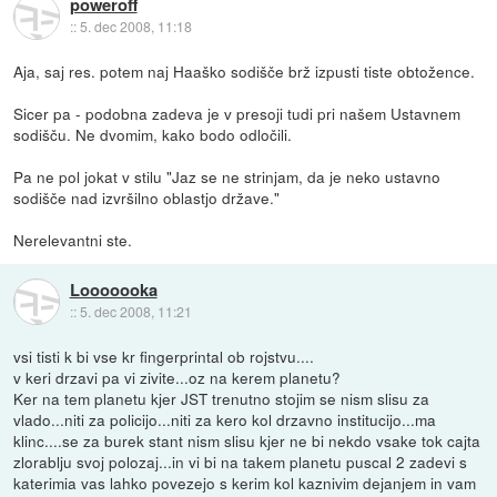
poweroff
::
5. dec 2008, 11:18
Aja, saj res. potem naj Haaško sodišče brž izpusti tiste obtožence.
Sicer pa - podobna zadeva je v presoji tudi pri našem Ustavnem
sodišču. Ne dvomim, kako bodo odločili.
Pa ne pol jokat v stilu "Jaz se ne strinjam, da je neko ustavno
sodišče nad izvršilno oblastjo države."
Nerelevantni ste.
Looooooka
::
5. dec 2008, 11:21
vsi tisti k bi vse kr fingerprintal ob rojstvu....
v keri drzavi pa vi zivite...oz na kerem planetu?
Ker na tem planetu kjer JST trenutno stojim se nism slisu za
vlado...niti za policijo...niti za kero kol drzavno institucijo...ma
klinc....se za burek stant nism slisu kjer ne bi nekdo vsake tok cajta
zlorablju svoj polozaj...in vi bi na takem planetu puscal 2 zadevi s
katerimia vas lahko povezejo s kerim kol kaznivim dejanjem in vam