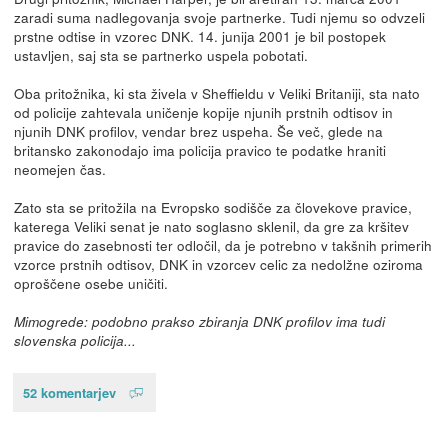
zaradi suma nadlegovanja svoje partnerke. Tudi njemu so odvzeli
prstne odtise in vzorec DNK. 14. junija 2001 je bil postopek
ustavljen, saj sta se partnerko uspela pobotati.
Oba pritožnika, ki sta živela v Sheffieldu v Veliki Britaniji, sta nato
od policije zahtevala uničenje kopije njunih prstnih odtisov in
njunih DNK profilov, vendar brez uspeha. Še več, glede na
britansko zakonodajo ima policija pravico te podatke hraniti
neomejen čas.
Zato sta se pritožila na Evropsko sodišče za človekove pravice,
katerega Veliki senat je nato soglasno sklenil, da gre za kršitev
pravice do zasebnosti ter odločil, da je potrebno v takšnih primerih
vzorce prstnih odtisov, DNK in vzorcev celic za nedolžne oziroma
oproščene osebe uničiti.
Mimogrede: podobno prakso zbiranja DNK profilov ima tudi
slovenska policija...
52 komentarjev