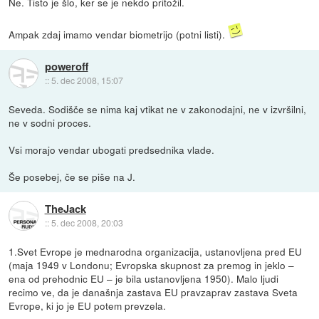
Ne. Tisto je šlo, ker se je nekdo pritožil.
Ampak zdaj imamo vendar biometrijo (potni listi).
poweroff
::
5. dec 2008, 15:07
Seveda. Sodišče se nima kaj vtikat ne v zakonodajni, ne v izvršilni,
ne v sodni proces.
Vsi morajo vendar ubogati predsednika vlade.
Še posebej, če se piše na J.
TheJack
::
5. dec 2008, 20:03
1.Svet Evrope je mednarodna organizacija, ustanovljena pred EU
(maja 1949 v Londonu; Evropska skupnost za premog in jeklo –
ena od prehodnic EU – je bila ustanovljena 1950). Malo ljudi
recimo ve, da je današnja zastava EU pravzaprav zastava Sveta
Evrope, ki jo je EU potem prevzela.