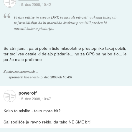
::
5. dec 2008, 10:42
Prstne odtise in vzorce DNK bi morali odvzeti vsakemu takoj ob
rojstvu.Mislim da bi marsikdo dvakrat premislil preden bi
naredil kaksno pizdarijo.
Se strinjam... pa bi potem tiste mladoletne prestopnike takoj dobili,
ter tudi vse ostale ki delajo pizdarije... no za GPS pa ne bo šlo... je
pa že malo pretirano
Zgodovina sprememb…
spremenil:
boss-tech
(
5. dec 2008 ob 10:43
)
poweroff
::
5. dec 2008, 10:47
Kako to mislite - tako mora bit?
Saj sodišče je ravno reklo, da tako NE SME biti.