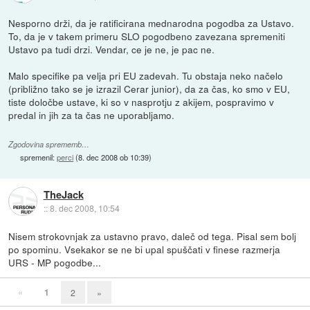
Nesporno drži, da je ratificirana mednarodna pogodba za Ustavo.
To, da je v takem primeru SLO pogodbeno zavezana spremeniti
Ustavo pa tudi drzi. Vendar, ce je ne, je pac ne.
Malo specifike pa velja pri EU zadevah. Tu obstaja neko načelo
(približno tako se je izrazil Cerar junior), da za čas, ko smo v EU,
tiste določbe ustave, ki so v nasprotju z akijem, pospravimo v
predal in jih za ta čas ne uporabljamo.
Zgodovina sprememb…
spremenil:
perci
(
8. dec 2008 ob 10:39
)
TheJack
::
8. dec 2008, 10:54
Nisem strokovnjak za ustavno pravo, daleč od tega. Pisal sem bolj
po spominu. Vsekakor se ne bi upal spuščati v finese razmerja
URS - MP pogodbe...
«
1
2
»