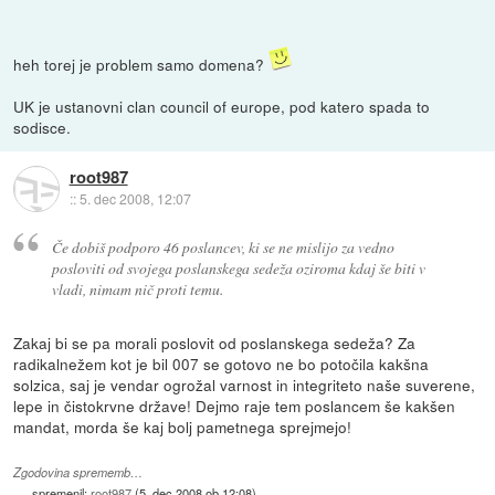
heh torej je problem samo domena?
UK je ustanovni clan council of europe, pod katero spada to
sodisce.
root987
::
5. dec 2008, 12:07
Če dobiš podporo 46 poslancev, ki se ne mislijo za vedno
posloviti od svojega poslanskega sedeža oziroma kdaj še biti v
vladi, nimam nič proti temu.
Zakaj bi se pa morali poslovit od poslanskega sedeža? Za
radikalnežem kot je bil 007 se gotovo ne bo potočila kakšna
solzica, saj je vendar ogrožal varnost in integriteto naše suverene,
lepe in čistokrvne države! Dejmo raje tem poslancem še kakšen
mandat, morda še kaj bolj pametnega sprejmejo!
Zgodovina sprememb…
spremenil:
root987
(
5. dec 2008 ob 12:08
)