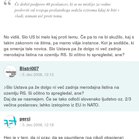
Če dobiš podporo 46 poslancev, ki se ne mislijo za vedno
posloviti od svojega poslanskega sedeža oziroma kdaj še biti v
vladi, nimam nič proti temu.
No vidiš. Slo US bi melo kaj proti temu. Če pa to ne bi skužilo, kaj s
takim zakonom ne štima, pa mamo višje instance. Kot je sodišče, ki
ga omenja tale novica. Slo Ustava pa že dolgo ni več zadnja
merodajna listina na ozemlju RS. Si očitno to spregledal, ane?
Bistri007
::
5. dec 2008, 12:13
>Slo Ustava pa že dolgo ni več zadnja merodajna listina na
ozemlju RS. Si očitno to spregledal, ane?
Daj da se nasmejem. Če se tako odloči slovensko ljudstvo oz. 2/3
večina poslancev, lahko izstopimo iz EU in NATO.
perci
::
5. dec 2008, 12:18
Hec je v tem, da ni prav, da se osumljene (pa nikoli obsojene)