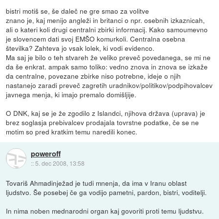
bistri motiš se, še daleč ne gre smao za volitve
znano je, kaj menijo angleži in britanci o npr. osebnih izkaznicah,
ali o kateri koli drugi centralni zbirki informacij. Kako samoumevno
je slovencem dati svoj EMŠO komurkoli. Centralna osebna
številka? Zahteva jo vsak lolek, ki vodi evidenco.
Ma saj je bilo o teh stvareh že veliko preveč povedanega, se mi ne
da še enkrat. ampak samo toliko: vedno znova in znova se izkaže
da centralne, povezane zbirke niso potrebne, ideje o njih
nastanejo zaradi preveč zagretih uradnikov/politikov/podpihovalcev
javnega menja, ki imajo premalo domišljije.
O DNK, kaj se je že zgodilo z Islandci, njihova država (uprava) je
brez soglasja prebivalcev prodajala tovrstne podatke, če se ne
motim so pred kratkim temu naredili konec.
poweroff
::
5. dec 2008, 13:58
Tovariš Ahmadinježad je tudi mnenja, da ima v Iranu oblast
ljudstvo. Še posebej če ga vodijo pametni, pardon, bistri, voditelji.
In nima noben mednarodni organ kaj govoriti proti temu ljudstvu.