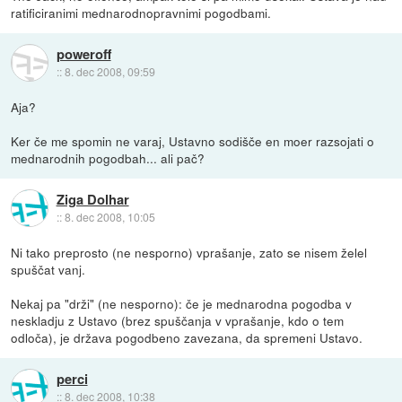
ratificiranimi mednarodnopravnimi pogodbami.
poweroff
::
8. dec 2008, 09:59
Aja?
Ker če me spomin ne varaj, Ustavno sodišče en moer razsojati o
mednarodnih pogodbah... ali pač?
Ziga Dolhar
::
8. dec 2008, 10:05
Ni tako preprosto (ne nesporno) vprašanje, zato se nisem želel
spuščat vanj.
Nekaj pa "drži" (ne nesporno): če je mednarodna pogodba v
neskladju z Ustavo (brez spuščanja v vprašanje, kdo o tem
odloča), je država pogodbeno zavezana, da spremeni Ustavo.
perci
::
8. dec 2008, 10:38