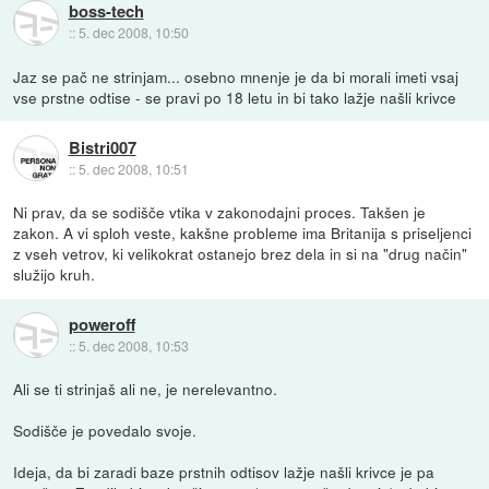
boss-tech
::
5. dec 2008, 10:50
Jaz se pač ne strinjam... osebno mnenje je da bi morali imeti vsaj
vse prstne odtise - se pravi po 18 letu in bi tako lažje našli krivce
Bistri007
::
5. dec 2008, 10:51
Ni prav, da se sodišče vtika v zakonodajni proces. Takšen je
zakon. A vi sploh veste, kakšne probleme ima Britanija s priseljenci
z vseh vetrov, ki velikokrat ostanejo brez dela in si na "drug način"
služijo kruh.
poweroff
::
5. dec 2008, 10:53
Ali se ti strinjaš ali ne, je nerelevantno.
Sodišče je povedalo svoje.
Ideja, da bi zaradi baze prstnih odtisov lažje našli krivce je pa