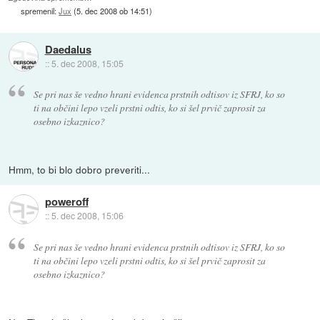
spremenil:
Jux
(
5. dec 2008 ob 14:51
)
Daedalus
::
5. dec 2008, 15:05
Se pri nas še vedno hrani evidenca prstnih odtisov iz SFRJ, ko so
ti na občini lepo vzeli prstni odtis, ko si šel prvič zaprosit za
osebno izkaznico?
Hmm, to bi blo dobro preveriti...
poweroff
::
5. dec 2008, 15:06
Se pri nas še vedno hrani evidenca prstnih odtisov iz SFRJ, ko so
ti na občini lepo vzeli prstni odtis, ko si šel prvič zaprosit za
osebno izkaznico?