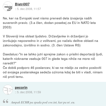
Bistri007
::
5. dec 2008, 11:57
Ne, ker na Evropski svet nismo prenesli dela izvajanja naših
suverenih pravic. (3.a člen, dodan posebej za EU in NATO leta
2003)
V Sloveniji ima oblast ljudstvo. Državljanke in državljani jo
izvršujejo neposredno in z volitvami, po načelu delitve oblasti na
zakonodajno, izvršilno in sodno. (3. člen Ustave RS)
Daedalus>"In se lahko jutri sprejme zakon o prisilni deportaciji ljudi,
katerih nickname vsebuje 007 in glede tega nihče ne more nič
naredit?"
Če dobiš podporo 46 poslancev, ki se ne mislijo za vedno posloviti
od svojega poslanskega sedeža oziroma kdaj še biti v vladi, nimam
nič proti temu.
pecorin
::
5. dec 2008, 11:59
Ampak ECHR pa spada pod coe.int, kar pa ni .eu.