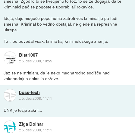
smešna. Zgodilo bi se kvečjemu to (oz. to se že dogaja), da bi
kriminalci pač še pogosteje uporabljali rokavice.
Ideja, daje mogoče popolnoma zatreti ves kriminal je pa tudi
smešna. Kriminal bo vedno obstajal, ne glede na represivne
ukrepe.
To ti bo povedal vsak, ki ima kaj kriminološkega znanja.
Bistri007
::
5. dec 2008, 10:55
Jaz se ne strinjam, da je neko mednarodno sodišče nad
zakonodajno oblastjo države.
boss-tech
::
5. dec 2008, 11:11
DNK je težje zakrit...
Ziga Dolhar
::
5. dec 2008, 11:11