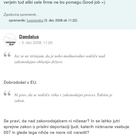
verjetn tud alibi cele firme ne bo pomagu.Good job =)
Zgodovina sprememb…
spremenilo:
Looooooka
(
5. dec 2008 ob 11:22
)
Daedalus
::
5. dec 2008, 11:26
Jaz se ne strinjam, da je neko mednarodno sodišče nad
zakonodajno oblastjo države.
Dobrodošel v EU.
Ni prav, da se sodišče vtika v zakonodajni proces. Takšen je
zakon.
Se pravi, da nad zakonodajalcem ni ničesar? In se lahko jutri
sprejme zakon o prisilni deportaciji ljudi, katerih nickname vsebuje
007 in glede tega nihče ne more nič naredit?