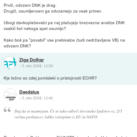
Prvič, odvzem DNK je drag.
Drugič, osumljencem ga odvzamejo za vsak primer.
Ubogi davkoplačevalci pa naj plačujejo brezvezne analize DNK
vsakič kot nekoga spet osumijo?
Kako boš pa "povabil" vse prebivalce (tudi nedržavljane VB) na
odvzem DNK?
Ziga Dolhar
::
5. dec 2008, 12:39
Kje točno so zdej pomisleki o pristojnosti ECHR?
Daedalus
::
5. dec 2008, 12:46
Daj da se nasmejem. Če se tako odloči slovensko ljudstvo oz. 2/3
večina poslancev, lahko izstopimo iz EU in NATO.