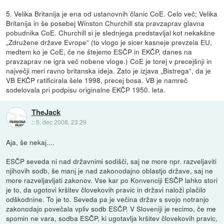
5. Velika Britanija je ena od ustanovnih članic CoE. Celo več; Velika
Britanija in še posebej Winston Churchill sta pravzaprav glavna
pobudnika CoE. Churchill si je slednjega predstavljal kot nekakšne
„Združene države Evrope“ (to vlogo je sicer kasneje prevzela EU,
medtem ko je CoE, če ne štejemo ESČP in EKČP, danes na
pravzaprav ne igra več nobene vloge.) CoE je torej v precejšnji in
največji meri ravno britanska ideja. Zato je izjava „Bistrega“, da je
VB EKČP ratificirala šele 1998, precej bosa. VB je namreč
sodelovala pri podpisu originalne EKČP 1950. leta.
TheJack
::
5. dec 2008, 23:29
Aja, še nekaj....
ESČP seveda ni nad državnimi sodišči, saj ne more npr. razveljaviti
njihovih sodb, še manj je nad zakonodajno oblastjo države, saj ne
more razveljavljati zakonov. Vse kar po Konvenciji ESČP lahko stori
je to, da ugotovi kršitev človekovih pravic in državi naloži plačilo
odškodnine. To je to. Seveda pa je večina držav s svojo notranjo
zakonodajo povečala vpliv sodb ESČP. V Sloveniji je recimo, če me
spomin ne vara, sodba ESČP, ki ugotavlja kršitev človekovih pravic,