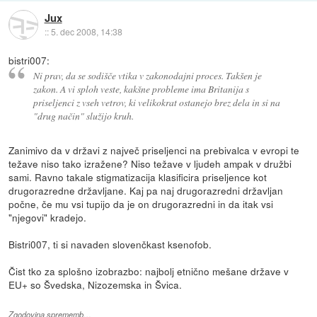
Jux
::
5. dec 2008, 14:38
bistri007:
Ni prav, da se sodišče vtika v zakonodajni proces. Takšen je
zakon. A vi sploh veste, kakšne probleme ima Britanija s
priseljenci z vseh vetrov, ki velikokrat ostanejo brez dela in si na
"drug način" služijo kruh.
Zanimivo da v državi z največ priseljenci na prebivalca v evropi te
težave niso tako izražene? Niso težave v ljudeh ampak v družbi
sami. Ravno takale stigmatizacija klasificira priseljence kot
drugorazredne državljane. Kaj pa naj drugorazredni državljan
počne, če mu vsi tupijo da je on drugorazredni in da itak vsi
"njegovi" kradejo.
Bistri007, ti si navaden slovenčkast ksenofob.
Čist tko za splošno izobrazbo: najbolj etnično mešane države v
EU+ so Švedska, Nizozemska in Švica.
Zgodovina sprememb…