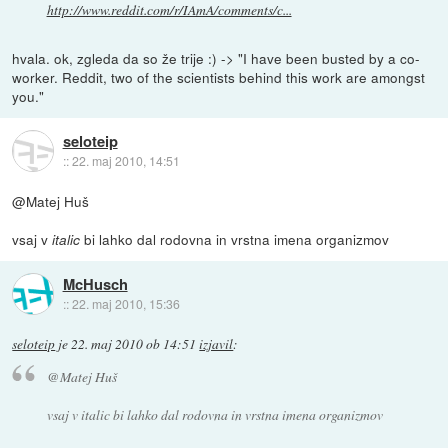
http://www.reddit.com/r/IAmA/comments/c...
hvala. ok, zgleda da so že trije :) -> "I have been busted by a co-
worker. Reddit, two of the scientists behind this work are amongst
you."
seloteip
::
22. maj 2010, 14:51
@Matej Huš
vsaj v
bi lahko dal rodovna in vrstna imena organizmov
italic
McHusch
::
22. maj 2010, 15:36
seloteip
je
22. maj 2010 ob 14:51
izjavil
:
@Matej Huš
vsaj v
italic
bi lahko dal rodovna in vrstna imena organizmov