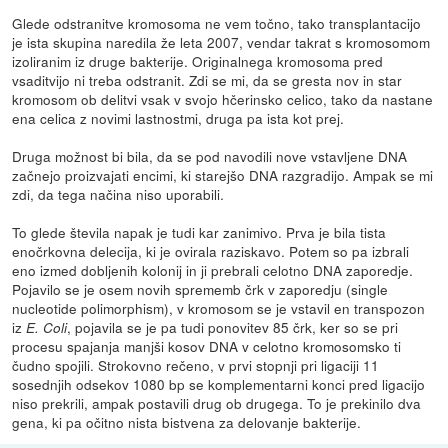
Glede odstranitve kromosoma ne vem točno, tako transplantacijo
je ista skupina naredila že leta 2007, vendar takrat s kromosomom
izoliranim iz druge bakterije. Originalnega kromosoma pred
vsaditvijo ni treba odstranit. Zdi se mi, da se gresta nov in star
kromosom ob delitvi vsak v svojo hčerinsko celico, tako da nastane
ena celica z novimi lastnostmi, druga pa ista kot prej.
Druga možnost bi bila, da se pod navodili nove vstavljene DNA
začnejo proizvajati encimi, ki starejšo DNA razgradijo. Ampak se mi
zdi, da tega načina niso uporabili.
To glede števila napak je tudi kar zanimivo. Prva je bila tista
enočrkovna delecija, ki je ovirala raziskavo. Potem so pa izbrali
eno izmed dobljenih kolonij in ji prebrali celotno DNA zaporedje.
Pojavilo se je osem novih sprememb črk v zaporedju (single
nucleotide polimorphism), v kromosom se je vstavil en transpozon
iz
, pojavila se je pa tudi ponovitev 85 črk, ker so se pri
E. Coli
procesu spajanja manjši kosov DNA v celotno kromosomsko ti
čudno spojili. Strokovno rečeno, v prvi stopnji pri ligaciji 11
sosednjih odsekov 1080 bp se komplementarni konci pred ligacijo
niso prekrili, ampak postavili drug ob drugega. To je prekinilo dva
gena, ki pa očitno nista bistvena za delovanje bakterije.