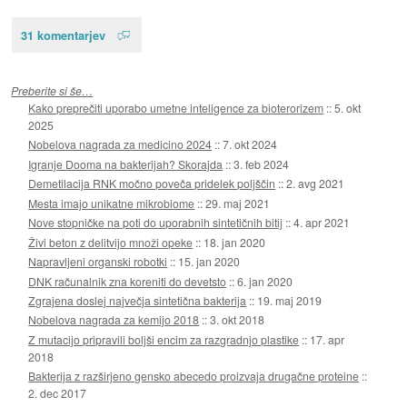
31 komentarjev
Preberite si še…
Kako preprečiti uporabo umetne inteligence za bioterorizem
::
5. okt
2025
Nobelova nagrada za medicino 2024
::
7. okt 2024
Igranje Dooma na bakterijah? Skorajda
::
3. feb 2024
Demetilacija RNK močno poveča pridelek poljščin
::
2. avg 2021
Mesta imajo unikatne mikrobiome
::
29. maj 2021
Nove stopničke na poti do uporabnih sintetičnih bitij
::
4. apr 2021
Živi beton z delitvijo množi opeke
::
18. jan 2020
Napravljeni organski robotki
::
15. jan 2020
DNK računalnik zna koreniti do devetsto
::
6. jan 2020
Zgrajena doslej največja sintetična bakterija
::
19. maj 2019
Nobelova nagrada za kemijo 2018
::
3. okt 2018
Z mutacijo pripravili boljši encim za razgradnjo plastike
::
17. apr
2018
Bakterija z razširjeno gensko abecedo proizvaja drugačne proteine
::
2. dec 2017