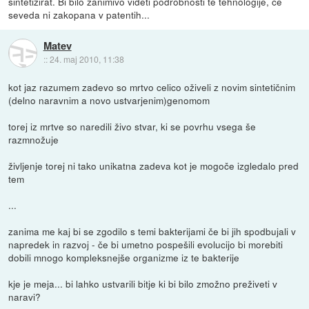
sintetizirat. Bi bilo zanimivo videti podrobnosti te tehnologije, če
seveda ni zakopana v patentih...
Matev
::
24. maj 2010, 11:38
kot jaz razumem zadevo so mrtvo celico oživeli z novim sintetičnim
(delno naravnim a novo ustvarjenim)genomom
torej iz mrtve so naredili živo stvar, ki se povrhu vsega še
razmnožuje
življenje torej ni tako unikatna zadeva kot je mogoče izgledalo pred
tem
...
zanima me kaj bi se zgodilo s temi bakterijami če bi jih spodbujali v
napredek in razvoj - če bi umetno pospešili evolucijo bi morebiti
dobili mnogo kompleksnejše organizme iz te bakterije
kje je meja... bi lahko ustvarili bitje ki bi bilo zmožno preživeti v
naravi?