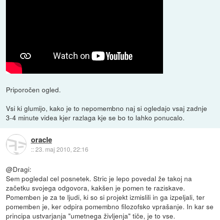
Priporočen ogled.
Vsi ki glumijo, kako je to nepomembno naj si ogledajo vsaj zadnje
3-4 minute videa kjer razlaga kje se bo to lahko ponucalo.
oracle
::
23. maj 2010, 22:16
@Dragi:
Sem pogledal cel posnetek. Stric je lepo povedal že takoj na
začetku svojega odgovora, kakšen je pomen te raziskave.
Pomemben je za te ljudi, ki so si projekt izmislili in ga izpeljali, ter
pomemben je, ker odpira pomembno filozofsko vprašanje. In kar se
principa ustvarjanja "umetnega življenja" tiče, je to vse.