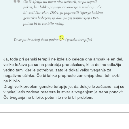
Ok življenja na novo niso ustvaril, so pa uspeli
nekaj, kar lahko pomeni revolucijo v medicini. Če
bi vzeli človekov DNA, ga popravili (kjer je kakšna
genetska bolezen) in dali nazaj popravljen DNA,
potem bi to res bilo nekaj.
To se pa že nekaj časa počne
(genska terepija)
Ja, toda pri genski terapiji ne izdelajo celega dna ampak le en del,
velike težave pa so na področju prenašalcev, ki ta del ne odložijo
vedno tam, kjer je potrebno, zato je dokaj velko tveganje za
negativne učinke. Če bi lahko preprosto zamenjap dna, teh skrbi
ne bi bilo.
Drugi velik problem genske terapije je, da deluje le začasno, saj se
v nekaj letih zadeva resetera in stvar s tveganjem je treba ponovit.
Če tveganja ne bi bilo, potem to ne bi bil problem.