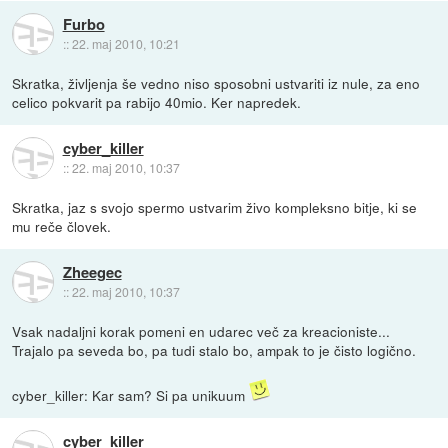
Furbo
::
22. maj 2010, 10:21
Skratka, življenja še vedno niso sposobni ustvariti iz nule, za eno
celico pokvarit pa rabijo 40mio. Ker napredek.
cyber_killer
::
22. maj 2010, 10:37
Skratka, jaz s svojo spermo ustvarim živo kompleksno bitje, ki se
mu reče človek.
Zheegec
::
22. maj 2010, 10:37
Vsak nadaljni korak pomeni en udarec več za kreacioniste...
Trajalo pa seveda bo, pa tudi stalo bo, ampak to je čisto logično.
cyber_killer: Kar sam? Si pa unikuum
cyber_killer