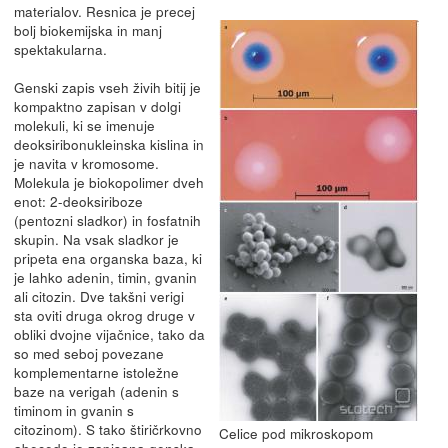
materialov. Resnica je precej
bolj biokemijska in manj
spektakularna.
Genski zapis vseh živih bitij je
kompaktno zapisan v dolgi
molekuli, ki se imenuje
deoksiribonukleinska kislina in
je navita v kromosome.
Molekula je biokopolimer dveh
enot: 2-deoksiriboze
(pentozni sladkor) in fosfatnih
skupin. Na vsak sladkor je
pripeta ena organska baza, ki
je lahko adenin, timin, gvanin
ali citozin. Dve takšni verigi
sta oviti druga okrog druge v
obliki dvojne vijačnice, tako da
so med seboj povezane
komplementarne istoležne
baze na verigah (adenin s
timinom in gvanin s
citozinom). S tako štiričrkovno
Celice pod mikroskopom
abecedo je zapisana genska