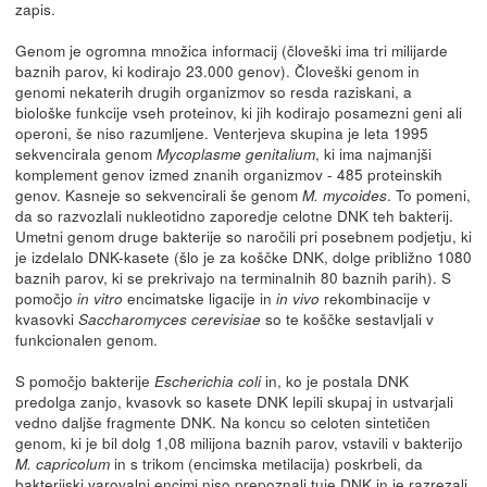
zapis.
Genom je ogromna množica informacij (človeški ima tri milijarde
baznih parov, ki kodirajo 23.000 genov). Človeški genom in
genomi nekaterih drugih organizmov so resda raziskani, a
biološke funkcije vseh proteinov, ki jih kodirajo posamezni geni ali
operoni, še niso razumljene. Venterjeva skupina je leta 1995
sekvencirala genom
, ki ima najmanjši
Mycoplasme genitalium
komplement genov izmed znanih organizmov - 485 proteinskih
genov. Kasneje so sekvencirali še genom
. To pomeni,
M. mycoides
da so razvozlali nukleotidno zaporedje celotne DNK teh bakterij.
Umetni genom druge bakterije so naročili pri posebnem podjetju, ki
je izdelalo DNK-kasete (šlo je za koščke DNK, dolge približno 1080
baznih parov, ki se prekrivajo na terminalnih 80 baznih parih). S
pomočjo
encimatske ligacije in
rekombinacije v
in vitro
in vivo
kvasovki
so te koščke sestavljali v
Saccharomyces cerevisiae
funkcionalen genom.
S pomočjo bakterije
in, ko je postala DNK
Escherichia coli
predolga zanjo, kvasovk so kasete DNK lepili skupaj in ustvarjali
vedno daljše fragmente DNK. Na koncu so celoten sintetičen
genom, ki je bil dolg 1,08 milijona baznih parov, vstavili v bakterijo
in s trikom (encimska metilacija) poskrbeli, da
M. capricolum
bakterijski varovalni encimi niso prepoznali tuje DNK in je razrezali.