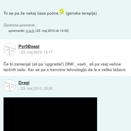
To se pa že nekaj časa počne
(genska terepija)
Zgodovina sprememb…
spremenilo:
oracle
(
23. maj 2010 ob 14:52
)
Pyr0Beast
::
23. maj 2010, 15:17
Če bi zamenjal (ali pa 'upgradal') DNK _vseh_ ali pa vsaj večine
tarčnih celic. Kar se pa s trenutno tehnologijo da le s veliko težavo.
Dragi
::
23. maj 2010, 20:39