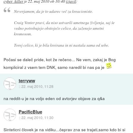
cyber_killer
je
22. maj 2010 ob 10:40
izjavil
:
Neverjamem, da je to udarec več za kreacioniste.
Craig Venter pravi, da niso ustvarili umetnega življenja, saj še
vedno potrebujejo obstoječo celico, da zaženejo umetni
kromosom.
Torej celico, ki je bila kreirana in ni nastala sama od sebe.
Počasi se daleč pride, kot že rečeno... Ne vem, zakaj je Bog
kompliciral z vsem tem DNK, samo naredil bi nas pa je
terryww
::
22. maj 2010, 11:28
na reddit-u je na voljo eden od avtorjev objave za q&a
PacificBlue
::
22. maj 2010, 11:30
Sinteticni človek je na vidiku...čeprav zna se trajati,samo kdo bi si