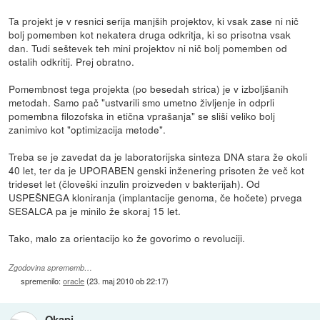
Ta projekt je v resnici serija manjših projektov, ki vsak zase ni nič
bolj pomemben kot nekatera druga odkritja, ki so prisotna vsak
dan. Tudi seštevek teh mini projektov ni nič bolj pomemben od
ostalih odkritij. Prej obratno.
Pomembnost tega projekta (po besedah strica) je v izboljšanih
metodah. Samo pač "ustvarili smo umetno življenje in odprli
pomembna filozofska in etična vprašanja" se sliši veliko bolj
zanimivo kot "optimizacija metode".
Treba se je zavedat da je laboratorijska sinteza DNA stara že okoli
40 let, ter da je UPORABEN genski inženering prisoten že več kot
trideset let (človeški inzulin proizveden v bakterijah). Od
USPEŠNEGA kloniranja (implantacije genoma, če hočete) prvega
SESALCA pa je minilo že skoraj 15 let.
Tako, malo za orientacijo ko že govorimo o revoluciji.
Zgodovina sprememb…
spremenilo:
oracle
(
23. maj 2010 ob 22:17
)
Okapi