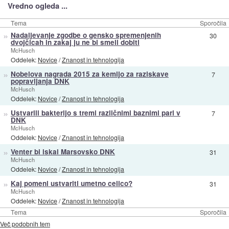
Vredno ogleda ...
Tema
Sporočila
»
Nadaljevanje zgodbe o gensko spremenjenih
30
dvojčicah in zakaj ju ne bi smeli dobiti
McHusch
Oddelek:
Novice
/
Znanost in tehnologija
»
Nobelova nagrada 2015 za kemijo za raziskave
7
popravljanja DNK
McHusch
Oddelek:
Novice
/
Znanost in tehnologija
»
Ustvarili bakterijo s tremi različnimi baznimi pari v
7
DNK
McHusch
Oddelek:
Novice
/
Znanost in tehnologija
»
Venter bi iskal Marsovsko DNK
31
McHusch
Oddelek:
Novice
/
Znanost in tehnologija
»
Kaj pomeni ustvariti umetno celico?
31
McHusch
Oddelek:
Novice
/
Znanost in tehnologija
Tema
Sporočila
Več podobnih tem