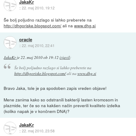
JakaKr
::
22. maj 2010, 19:12
Še bolj poljudno razlago si lahko preberete na
http://dhgoriske.blogspot.com/
ali na
www.dhg.si
oracle
::
22. maj 2010, 22:41
JakaKr
je
22. maj 2010 ob 19:12
izjavil
:
Še bolj poljudno razlago si lahko preberete na
http://dhgoriske.blogspot.com/
ali na
www.dhg.si
Bravo Jaka, tole je pa spodoben zapis vreden objave!
Mene zanima kako so odstranili bakteriji lasten kromosom in
plazmide, ter če so na kakšen način preverili kvaliteto izdelka
(koliko napak je v končnem DNA)?
JakaKr
::
22. maj 2010, 23:58