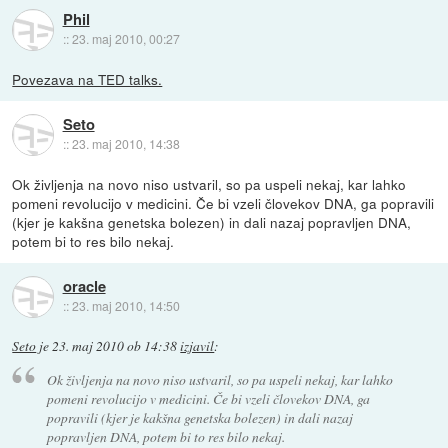
Phil
::
23. maj 2010, 00:27
Povezava na TED talks.
Seto
::
23. maj 2010, 14:38
Ok življenja na novo niso ustvaril, so pa uspeli nekaj, kar lahko
pomeni revolucijo v medicini. Če bi vzeli človekov DNA, ga popravili
(kjer je kakšna genetska bolezen) in dali nazaj popravljen DNA,
potem bi to res bilo nekaj.
oracle
::
23. maj 2010, 14:50
Seto
je
23. maj 2010 ob 14:38
izjavil
:
Ok življenja na novo niso ustvaril, so pa uspeli nekaj, kar lahko
pomeni revolucijo v medicini. Če bi vzeli človekov DNA, ga
popravili (kjer je kakšna genetska bolezen) in dali nazaj
popravljen DNA, potem bi to res bilo nekaj.