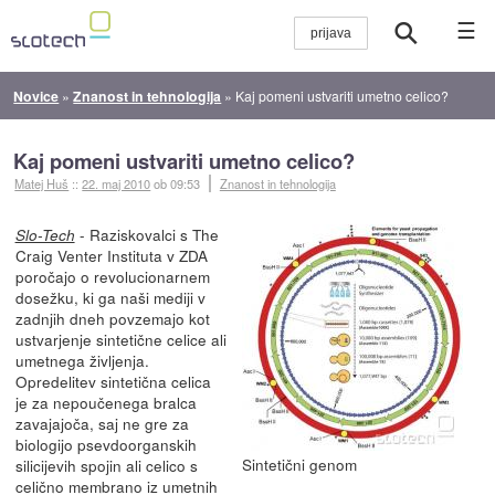
☰
Novice
»
Znanost in tehnologija
»
Kaj pomeni ustvariti umetno celico?
Kaj pomeni ustvariti umetno celico?
Matej Huš
::
22. maj 2010
ob 09:53
Znanost in tehnologija
- Raziskovalci s The
Slo-Tech
Craig Venter Instituta v ZDA
poročajo o revolucionarnem
dosežku, ki ga naši mediji v
zadnjih dneh povzemajo kot
ustvarjenje sintetične celice ali
umetnega življenja.
Opredelitev sintetična celica
je za nepoučenega bralca
zavajajoča, saj ne gre za
biologijo psevdoorganskih
Sintetični genom
silicijevih spojin ali celico s
celično membrano iz umetnih