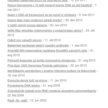
Razvoj tehnologije v 10 letih pocenil branje DNK za več tisočkrat
::
7.
mar 2011
Spam v DNK ali transpozoni so se razvili iz virofagov
::
5. mar 2011
Imamo tako malo proteinov zaradi gneče?
::
30. dec 2010
V miših obrnili proces staranja
::
30. nov 2010
Veliki filter vključitev mitohondrijev v prokariontsko celico?
::
24. okt
2010
Odkrit nov največji genom
::
11. okt 2010
Bakterijski kanibalski faktorji uspešni antibiotiki
::
1. sep 2010
Ameriški NIH prepoveduje raziskave človeških zarodnih celic
::
31.
avg 2010
Pripravili kvasovke za boljšo proizvodnjo bioetanola
::
21. avg 2010
Prva faza 1000 Genomes Projecta zaključena
::
22. jun 2010
Identifikacija uporabnikov z analizo mikrobne kulture na tipkovnicah
::
18. mar 2010
Evolucija deluje tudi na prione
::
11. jan 2010
Ponarejanje DNK sledov
::
21. avg 2009
Znanstveniki izdelali prve RNK molekule sposobne samoreplikacije
::
22. feb 2009
Rasti, čip, rasti!
::
12. jun 2002