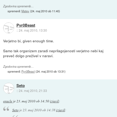
Zgodovina sprememb…
spremenil:
Matev
(
24. maj 2010 ob 11:40
)
Pyr0Beast
::
24. maj 2010, 13:30
Verjetno bi, given enough time.
Samo tak organizem zaradi neprilagojenosti verjetno nebi kaj
preveč dolgo preživel v naravi.
Zgodovina sprememb…
spremenil:
Pyr0Beast
(
24. maj 2010 ob 13:31
)
Seto
::
24. maj 2010, 21:33
oracle
je
23. maj 2010 ob 14:50
izjavil
:
Seto
je
23. maj 2010 ob 14:38
izjavil
: