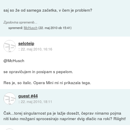
saj so že od samega začetka, v čem je problem?
Zgodovina sprememb…
spremenil:
McHusch
(
22. maj 2010 ob 15:41
)
seloteip
::
22. maj 2010, 16:16
@McHusch
se opravičujem in posipam s pepelom.
Res je, so italic. Opera Mini mi ni prikazala tega.
guest #44
::
22. maj 2010, 18:11
Čak...torej singularnost pa je lažje dosežt, čeprav nimamo pojma
niti kako možgani sprocesirajo naprimer dvig dlačic na roki? Riiight!