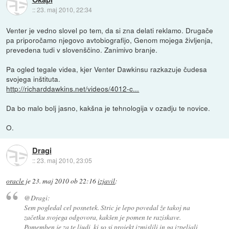
::
23. maj 2010, 22:34
Venter je vedno slovel po tem, da si zna delati reklamo. Drugače
pa priporočamo njegovo avtobiografijo, Genom mojega življenja,
prevedena tudi v slovenščino. Zanimivo branje.
Pa ogled tegale videa, kjer Venter Dawkinsu razkazuje čudesa
svojega inštituta.
http://richarddawkins.net/videos/4012-c...
Da bo malo bolj jasno, kakšna je tehnologija v ozadju te novice.
O.
Dragi
::
23. maj 2010, 23:05
oracle
je
23. maj 2010 ob 22:16
izjavil
:
@Dragi:
Sem pogledal cel posnetek. Stric je lepo povedal že takoj na
začetku svojega odgovora, kakšen je pomen te raziskave.
Pomemben je za te ljudi, ki so si projekt izmislili in ga izpeljali,