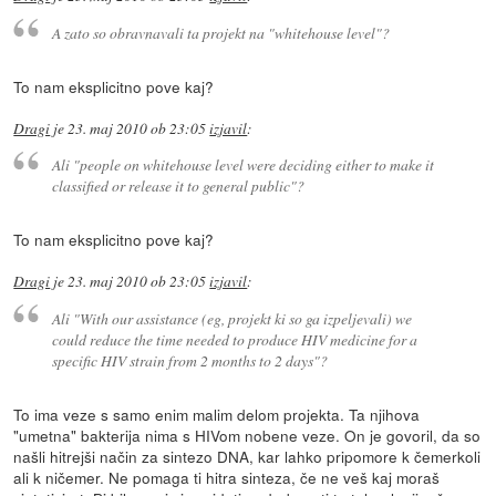
A zato so obravnavali ta projekt na "whitehouse level"?
To nam eksplicitno pove kaj?
Dragi
je
23. maj 2010 ob 23:05
izjavil
:
Ali "people on whitehouse level were deciding either to make it
classified or release it to general public"?
To nam eksplicitno pove kaj?
Dragi
je
23. maj 2010 ob 23:05
izjavil
:
Ali "With our assistance (eg, projekt ki so ga izpeljevali) we
could reduce the time needed to produce HIV medicine for a
specific HIV strain from 2 months to 2 days"?
To ima veze s samo enim malim delom projekta. Ta njihova
"umetna" bakterija nima s HIVom nobene veze. On je govoril, da so
našli hitrejši način za sintezo DNA, kar lahko pripomore k čemerkoli
ali k ničemer. Ne pomaga ti hitra sinteza, če ne veš kaj moraš