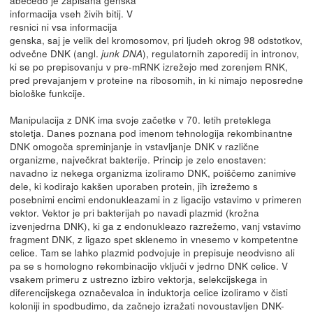
informacija vseh živih bitij. V
resnici ni vsa informacija
genska, saj je velik del kromosomov, pri ljudeh okrog 98 odstotkov,
odvečne DNK (angl.
), regulatornih zaporedij in intronov,
junk DNA
ki se po prepisovanju v pre-mRNK izrežejo med zorenjem RNK,
pred prevajanjem v proteine na ribosomih, in ki nimajo neposredne
biološke funkcije.
Manipulacija z DNK ima svoje začetke v 70. letih preteklega
stoletja. Danes poznana pod imenom tehnologija rekombinantne
DNK omogoča spreminjanje in vstavljanje DNK v različne
organizme, največkrat bakterije. Princip je zelo enostaven:
navadno iz nekega organizma izoliramo DNK, poiščemo zanimive
dele, ki kodirajo kakšen uporaben protein, jih izrežemo s
posebnimi encimi endonukleazami in z ligacijo vstavimo v primeren
vektor. Vektor je pri bakterijah po navadi plazmid (krožna
izvenjedrna DNK), ki ga z endonukleazo razrežemo, vanj vstavimo
fragment DNK, z ligazo spet sklenemo in vnesemo v kompetentne
celice. Tam se lahko plazmid podvojuje in prepisuje neodvisno ali
pa se s homologno rekombinacijo vključi v jedrno DNK celice. V
vsakem primeru z ustrezno izbiro vektorja, selekcijskega in
diferencijskega označevalca in induktorja celice izoliramo v čisti
koloniji in spodbudimo, da začnejo izražati novoustavljen DNK-