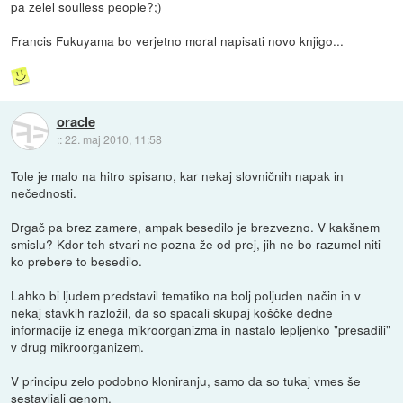
pa zelel soulless people?;)
Francis Fukuyama bo verjetno moral napisati novo knjigo...
oracle
::
22. maj 2010, 11:58
Tole je malo na hitro spisano, kar nekaj slovničnih napak in
nečednosti.
Drgač pa brez zamere, ampak besedilo je brezvezno. V kakšnem
smislu? Kdor teh stvari ne pozna že od prej, jih ne bo razumel niti
ko prebere to besedilo.
Lahko bi ljudem predstavil tematiko na bolj poljuden način in v
nekaj stavkih razložil, da so spacali skupaj koščke dedne
informacije iz enega mikroorganizma in nastalo lepljenko "presadili"
v drug mikroorganizem.
V principu zelo podobno kloniranju, samo da so tukaj vmes še
sestavljali genom.