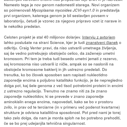
Namesto tega je nov genom nadomestil starega. Novi organizem
so poimenovali
in predstavlja
Mycoplasma mycoides JCVI-syn1.0
prvi organizem, katerega genom je bil sestavljen povsem v
laboratoriju, četudi je vzorec za njegovo pripravo vzet iz narave in
le nekoliko predelan.
Celoten projekt je stal 40 milijonov dolarjev.
Intervju z avtorjem
lahko poslušate na strani Science, kjer je tudi
znanstveni članek
o
odkritju. Craig Venter pravi, da niso ustvarili umetnega življenja,
saj še vedno potrebujejo obstoječo celico, da zaženejo umetni
kromosom. Pri tem je treba tudi besedo umetni jemati z rezervo,
saj kromosoma niso ustvarili iz ničle, ampak so se naslonili na
obstoječe kromosome bakterij in jih ustrezno predelali. Do
trenutka, ko bo človek sposoben sam napisati nukleotidno
zaporedje encima s poljubno katalitsko funkcijo, je še nepregledno
dolga pot, kaj šele genoma z več tisoč potrebnimi proteini in encimi
z ustrezno regulacijo. Trenutno ne znamo niti za že znano
zaporedje nukleotidov, ki se prevede v znano zaporedje
aminokislin enega encima, napovedati, kako se bo v prostoru
zvilo, in prav od te terciarne (in v primeru več podenot kvartarne)
strukture je odvisna katalitična sposobnost. Pot pred nami je torej
tako zelo dolga, da nam je morda sploh ne bo potrebno prehoditi,
če se bo prej udejanjila tehnična singularnost.