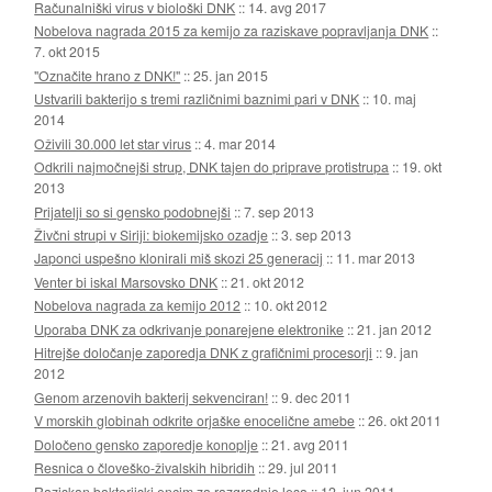
Računalniški virus v biološki DNK
::
14. avg 2017
Nobelova nagrada 2015 za kemijo za raziskave popravljanja DNK
::
7. okt 2015
"Označite hrano z DNK!"
::
25. jan 2015
Ustvarili bakterijo s tremi različnimi baznimi pari v DNK
::
10. maj
2014
Oživili 30.000 let star virus
::
4. mar 2014
Odkrili najmočnejši strup, DNK tajen do priprave protistrupa
::
19. okt
2013
Prijatelji so si gensko podobnejši
::
7. sep 2013
Živčni strupi v Siriji: biokemijsko ozadje
::
3. sep 2013
Japonci uspešno klonirali miš skozi 25 generacij
::
11. mar 2013
Venter bi iskal Marsovsko DNK
::
21. okt 2012
Nobelova nagrada za kemijo 2012
::
10. okt 2012
Uporaba DNK za odkrivanje ponarejene elektronike
::
21. jan 2012
Hitrejše določanje zaporedja DNK z grafičnimi procesorji
::
9. jan
2012
Genom arzenovih bakterij sekvenciran!
::
9. dec 2011
V morskih globinah odkrite orjaške enocelične amebe
::
26. okt 2011
Določeno gensko zaporedje konoplje
::
21. avg 2011
Resnica o človeško-živalskih hibridih
::
29. jul 2011
Raziskan bakterijski encim za razgradnjo lesa
::
12. jun 2011