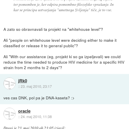
ter pomemben je, ker odpira pomembno filozofsko vprašanje. In
kar se principa ustvarjanja "umetnega življenja" tiče, je to vse.
A zato so obravnavali ta projekt na "whitehouse level"?
Ali "people on whitehouse level were deciding either to make it
classified or release it to general public"?
Ali "With our assistance (eg, projekt ki so ga izpeljevali) we could
reduce the time needed to produce HIV medicine for a specific HIV
strain from 2 months to 2 days"?
jRk0
::
23. maj 2010, 23:17
ves cas DNK, pol pa je DNA-kaseta? :>
oracle
::
24. maj 2010, 11:38
Dragi
je
23. maj 2010 ob 23:05
izjavil
: