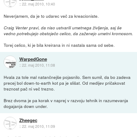
::
22. maj 2010, 10:40
Neverjamem, da je to udarec več za kreacioniste.
Craig Venter pravi, da niso ustvarili umetnega življenja, saj še
vedno potrebujejo obstoječo celico, da zaženejo umetni kromosom.
Torej celico, ki je bila kreirana in ni nastala sama od sebe.
WarpedGone
::
22. maj 2010, 11:08
Hvala za tole mal natančnejše pojasnilo. Sem sumil, da bo zadeva
precej bol down-to-earth kot pa je slišat. Od medijev pričakovat
treznost pač ni več trezno.
Brez dvoma je pa korak v naprej v razvoju tehnik in razumevanja
dogajanja down under.
Zheegec
::
22. maj 2010, 11:09