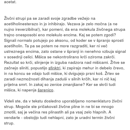
acetat.
Živčni strupi pa se zaradi svoje zgradbe vežejo na
acetilholinesterazo in jo inhibirajo. Vezava je zelo močna (a ne
nujno ireverzibilna!), kar pomeni, da ena molekula živčnega strupa
trajno onesposobi eno molekulo encima. Kaj se potem zgodi?
Signali normalo potujejo po aksonu, od koder se v špranjo sprosti
acetilholin. Ta pa se potem ne more razgraditi, ker ni več
ustreznega encima, zato ostane v špranji in nenehno vzbuja signal
v sosednji celici. Mišica se nekontrolirano krči oziroma zakrči.
Rezultat so krči, slinjenje in izguba nadzora nad mišicami. Žrtve se
začnejo sliniti, popustijo
sfinktri
, ki zapirajo mehur in debelo črevo,
in na koncu se vdajo tudi mišice, ki dvigujejo prsni koš. Žrtev se
zaradi nezmožnosti dihanja zaduši v silnih krčih, kar ni nič kaj
prijetna smrt. In zakaj so zenice zmanjšane? Ker se skrči tudi
mišica, ki napenja
šarenico
.
Videli ste, da v tekstu dosledno uporabljamo nomenklaturo živčni
strup. Mogoče ste pričakovali živčne pline in ne bi se mnogo
zmotili, saj je večina res plinastih ali pa vsaj zelo hlapnih. A
vendarle - obstojijo tudi nehlapni, zato je uradni termin živčni
strup.