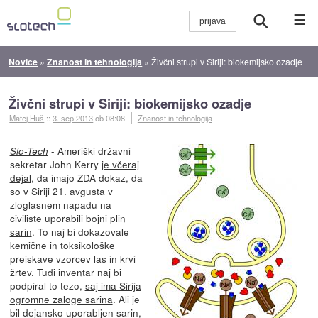
☰
Novice
»
Znanost in tehnologija
»
Živčni strupi v Siriji: biokemijsko ozadje
Živčni strupi v Siriji: biokemijsko ozadje
Matej Huš
::
3. sep 2013
ob 08:08
Znanost in tehnologija
- Ameriški državni
Slo-Tech
sekretar John Kerry
je včeraj
dejal
, da imajo ZDA dokaz, da
so v Siriji 21. avgusta v
zloglasnem napadu na
civiliste uporabili bojni plin
sarin
. To naj bi dokazovale
kemične in toksikološke
preiskave vzorcev las in krvi
žrtev. Tudi inventar naj bi
podpiral to tezo,
saj ima Sirija
ogromne zaloge sarina
. Ali je
bil dejansko uporabljen sarin,