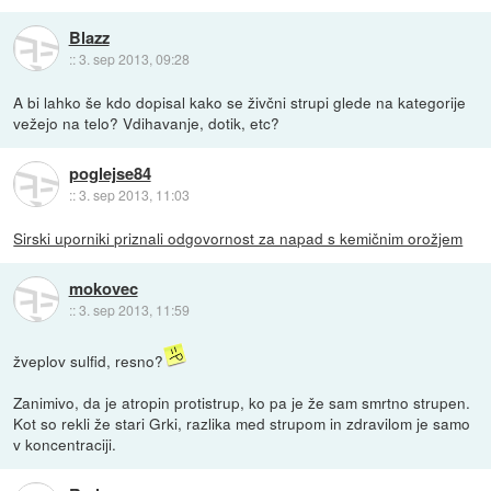
Blazz
::
3. sep 2013, 09:28
A bi lahko še kdo dopisal kako se živčni strupi glede na kategorije
vežejo na telo? Vdihavanje, dotik, etc?
poglejse84
::
3. sep 2013, 11:03
Sirski uporniki priznali odgovornost za napad s kemičnim orožjem
mokovec
::
3. sep 2013, 11:59
žveplov sulfid, resno?
Zanimivo, da je atropin protistrup, ko pa je že sam smrtno strupen.
Kot so rekli že stari Grki, razlika med strupom in zdravilom je samo
v koncentraciji.