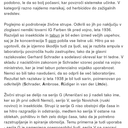
podobno, le da so bolj počasni, kar povzroči sistemske učinke. V
kategoriji razno najdemo marsikaj, od herbicidov do zažigalnih
sredstev.
Poglejmo si podrobneje živčne strupe. Odkrili so jih po naključju v
zloglasni nemški tovarni IG Farben tik pred vojno, leta 1936.
Razvijali so insekticide in
tabun
je bil eden izmed večjih uspehov,
saj je že koncentracija 5
ppm
pobila vse listne uši. Hitro pa so
ugotovili, da je izjemno škodljiv tudi za ljudi, saj je razbita ampula v
laboratoriju povzročila hudo zastrupitev, tako da je glavni
raziskovalec Gerhard Schrader s sodelavci okreval kar tri tedne. V
skladu z nacističnim zakonom je Schrader vzorec poslal na vojno
ministrstvo, ker je imel tabun potencialno vojaško uporabnost.
Nemci so bili tako navdušeni, da so odprli še več laboratorijev.
Rezultat teh raziskav iz leta 1938 je bil tudi sarin, poimenovan po
odkriteljih (
chrader,
mbrose,
üdiger in van der L
de).
S
A
R
in
Živčni strupi se delijo na serijo G (Američani so ji nadeli tako ime,
ker so jih prvi odkrili Nemci), serijo V, serijo Novichok (ruski
novinci) in insekticide. Strupi iz serije G niso obstojni dlje časa in
se hitro razgradijo in odstranijo, medtem ko serija V ostane na
oblekah, pohištvu in tleh zelo dolgo časa, tako da je potrebno
razstrupljanje in spiranje območja. Temu primerna je tudi uporaba
- serija G je namenjena onesposobitvi ljudi, serija V pa napravi