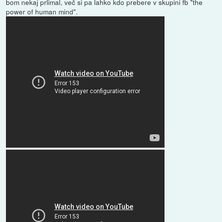
bom nekaj prlimal, več si pa lahko kdo prebere v skupini fb "the
power of human mind".