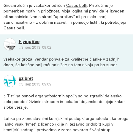
Grozni zločin je vsekakor odličen
Casus belli
. Pri zločinu je
pomemben motiv in priložnost. Moja logika mi pravi da je izveden
ali samoiniciativno s strani "upornikov" ali pa malo manj
samoiniciativno - z dobrimi nasveti in pomočjo tistih, ki potrebujejo
Casus belli.
FlyingBee
::
3. sep 2013, 09:02
vsekakor groza, vendar pohvale za kvalitetne članke v zadnjih
dneh, še kakšne bolj računalniške na tem nivoju pa bo super
gzibret
::
3. sep 2013, 09:09
> Tisti na osnovi organofosfornih spojin so po zgradbi dejansko
zelo podobni živčnim strupom in nekateri dejansko delujejo kakor
šibke verzije.
Lahko pa z enostavnimi kemijskimi postopki organofosfat, katerega
lahko vsak "kmet" z licenco (ki je ni težavno pridobit) kupi v
kmetijski zadrugi, pretvorimo v zares nevaren živčni strup.