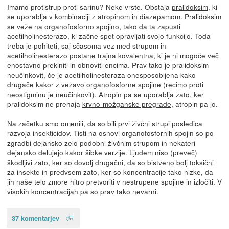
Imamo protistrup proti sarinu? Neke vrste. Obstaja
pralidoksim
, ki
se uporablja v kombinaciji z
atropinom
in
diazepamom
. Pralidoksim
se veže na organofosforno spojino, tako da ta zapusti
acetilholinesterazo, ki začne spet opravljati svojo funkcijo. Toda
treba je pohiteti, saj sčasoma vez med strupom in
acetilholinesterazo postane trajna kovalentna, ki je ni mogoče več
enostavno prekiniti in obnoviti encima. Prav tako je pralidoksim
neučinkovit, če je acetilholinesteraza onesposobljena kako
drugače kakor z vezavo organofosforne spojine (recimo proti
neostigminu
je neučinkovit). Atropin pa se uporablja zato, ker
pralidoksim ne prehaja
krvno-možganske pregrade
, atropin pa jo.
Na začetku smo omenili, da so bili prvi živčni strupi posledica
razvoja insekticidov. Tisti na osnovi organofosfornih spojin so po
zgradbi dejansko zelo podobni živčnim strupom in nekateri
dejansko delujejo kakor šibke verzije. Ljudem niso (preveč)
škodljivi zato, ker so dovolj drugačni, da so bistveno bolj toksični
za insekte in predvsem zato, ker so koncentracije tako nizke, da
jih naše telo zmore hitro pretvoriti v nestrupene spojine in izločiti. V
visokih koncentracijah pa so prav tako nevarni.
37 komentarjev