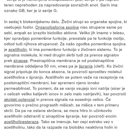
teren neprehoden za napredovanje sovražnih enot. Sarin ima
oznako GB, ker je iz serije G.
In sedaj k biokemijskemu delu. Živčni strupi so organske spojine, ki
vsebujejo fosfor.
Organofosforne spojine
niso strupene same po
sebi, ampak so izrazito biološko aktivne. Veliko jih imamo v telesu,
kjer opravljajo pomembne funkcije, preostale pa te funkcije motijo,
odtod tudi njihova strupenost. Za našo zgodba pomembna spojina
je
acetilholin
, ki ima pomembno funkcijo v živčnem sistemu. To je
signalna molekula, ki med drugim skrbi tudi za prenos signalov
prek
sinapse
. Presinaptična membrana je od postsinaptične
membrane oddaljena 50 nm, vmes pa je
špranja
(cleft). Ko živčni
signal pripotuje do konca aksona, ta povzroči sprostitev molekul
acetilholina v špranjo. Acetilholin se potem veže na receptorje na
postsinaptični membrani, kar spremeni njeno ionsko
permeabilnost. To pomeni, da se vanjo vsujejo ioni natrija (sicer je
v celicah veliko kalijevih ionov in zelo malo natrijevih), kar povzroči
akcijski potencial
in prenos signala na sosednjo celico. Če
govorimo o prečno prograstih mišicah, se mišica v tem primeru
skrči. Da pa ne ostane skrčena, se mora hitro in učinkovito
acetilholin odstraniti iz sinaptične špranje, kar povzroči encim
acetilholinesteraza
. Tako se imenuje, ker cepi estrsko vez v
acetilholinu, tako da ta razpade na biološko neaktivna holin in