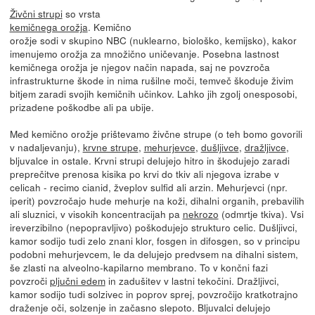
Živčni strupi
so vrsta
kemičnega orožja
. Kemično
orožje sodi v skupino NBC (nuklearno, biološko, kemijsko), kakor
imenujemo orožja za množično uničevanje. Posebna lastnost
kemičnega orožja je njegov način napada, saj ne povzroča
infrastrukturne škode in nima rušilne moči, temveč škoduje živim
bitjem zaradi svojih kemičnih učinkov. Lahko jih zgolj onesposobi,
prizadene poškodbe ali pa ubije.
Med kemično orožje prištevamo živčne strupe (o teh bomo govorili
v nadaljevanju),
krvne strupe
,
mehurjevce
,
dušljivce
,
dražljivce
,
bljuvalce in ostale. Krvni strupi delujejo hitro in škodujejo zaradi
preprečitve prenosa kisika po krvi do tkiv ali njegova izrabe v
celicah - recimo cianid, žveplov sulfid ali arzin. Mehurjevci (npr.
iperit) povzročajo hude mehurje na koži, dihalni organih, prebavilih
ali sluznici, v visokih koncentracijah pa
nekrozo
(odmrtje tkiva). Vsi
ireverzibilno (nepopravljivo) poškodujejo strukturo celic. Dušljivci,
kamor sodijo tudi zelo znani klor, fosgen in difosgen, so v principu
podobni mehurjevcem, le da delujejo predvsem na dihalni sistem,
še zlasti na alveolno-kapilarno membrano. To v končni fazi
povzroči
pljučni edem
in zadušitev v lastni tekočini. Dražljivci,
kamor sodijo tudi solzivec in poprov sprej, povzročijo kratkotrajno
draženje oči, solzenje in začasno slepoto. Bljuvalci delujejo