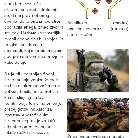
je na tem mestu še
preuranjeno soditi, toda zdi
se, da ni prav nobenega
dvoma, da je ena izmed strani
Acetilholin (modro),
uporabila enega izmed živčnih
acetilholinesteraza (rumeno),
strupov. Medtem ko v medijih
sarin (rdeče).
mrgoli geopolitičnih in vojaških
razglabljanj, bomo mi
pogledali, kaj si predstavljamo
pod pojmom kemično orožje in
kako deluje.
Da je bil uporabljen živčni
strup, pričajo zenice žrtev, ki
so bile ekstremno zožene na
velikost bucik, nekontrolirani
krči in slinjenje žrtev.
Kombinacija teh simptomov je
precej gotov indikator za
izpostavljenost živčnim
strupom, čeprav je za 100-
odstotno potrditev nujna
toksikološka preiskava.
Žrtve avgustovskega napada