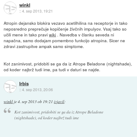
winkl
::
4. sep 2013, 19:21
Atropin dejansko blokira vezavo acetilhilina na receptorje in tako
neposredno preprečuje kopičenje živčnih impulyov. Vsaj tako so
učili mene in tako pravi
wiki
. Navedba v članku seveda ni
napačna, samo dodajam pomembno funkcijo atropina. Sicer ne
zdravi zastrupitve ampak samo simptome.
Kot zanimivost, pridobiti se ga da iz Atrope Beladone (nightshade),
od koder najbrž tudi ime, pa tudi v daturi se najde.
Irbis
::
4. sep 2013, 20:06
winkl
je
4. sep 2013 ob 19:21
izjavil
:
Kot zanimivost, pridobiti se ga da iz Atrope Beladone
(nightshade), od koder najbrž tudi ime