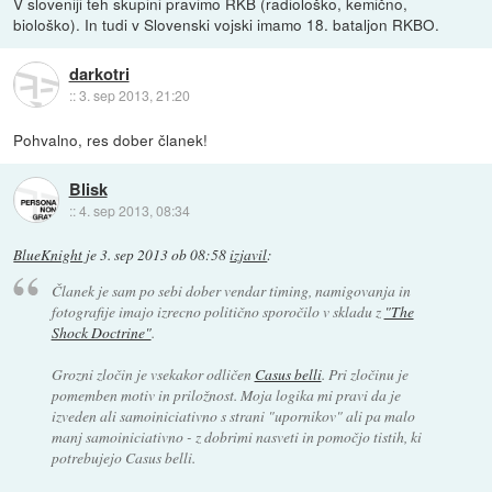
V sloveniji teh skupini pravimo RKB (radiološko, kemično,
biološko). In tudi v Slovenski vojski imamo 18. bataljon RKBO.
darkotri
::
3. sep 2013, 21:20
Pohvalno, res dober članek!
Blisk
::
4. sep 2013, 08:34
BlueKnight
je
3. sep 2013 ob 08:58
izjavil
:
Članek je sam po sebi dober vendar timing, namigovanja in
fotografije imajo izrecno politično sporočilo v skladu z
"The
Shock Doctrine"
.
Grozni zločin je vsekakor odličen
Casus belli
. Pri zločinu je
pomemben motiv in priložnost. Moja logika mi pravi da je
izveden ali samoiniciativno s strani "upornikov" ali pa malo
manj samoiniciativno - z dobrimi nasveti in pomočjo tistih, ki
potrebujejo Casus belli.