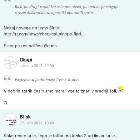
Rusi, po drugi strani kot zelo pro-sirski, pa tudi ne pomagajo
sircem dokazat da so uporniki uporabili sarin...
Nekaj novega na temo Sirije:
http://rt.com/news/chemical-aleppo-find...
Sicer pa res odličen članek.
Okapi
::
4. sep 2013, 22:30
Poglejmo si podrobneje živčne strupe.
V dobrih starih časih smo morali vse to znati v srednji šoli.
O.
Blisk
::
5. sep 2013, 10:40
Kake resne urlje, tega je toliko, da lahko 2 uri limam urlje.