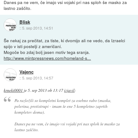
Danes pa ne vem, če imajo vsi vojaki pri nas sploh še masko za
lastno zaščito.
Blisk
::
5. sep 2013, 14:51
Še nekaj za prečitat, za tiste, ki dvomijo ali ne vedo, da Izraelci
spijo v isti postelji z američani.
Mogoče bo zdaj bolj jasen motiv tega sranja.
http://www.mintpressnews.com/homeland-s...
Vajenc
::
5. sep 2013, 14:57
krneki0001
je
5. sep 2013 ob 13:17
izjavil
:
Pa razložili so kompletni komplet za osebno rabo (maska,
pelerina, protistrupi - imam še ene 5 kompletno zaprtih
kompletov doma).
Danes pa ne vem, če imajo vsi vojaki pri nas sploh še masko za
lastno zaščito.