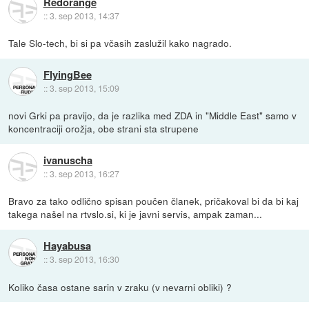
Redorange
::
3. sep 2013, 14:37
Tale Slo-tech, bi si pa včasih zaslužil kako nagrado.
FlyingBee
::
3. sep 2013, 15:09
novi Grki pa pravijo, da je razlika med ZDA in "Middle East" samo v
koncentraciji orožja, obe strani sta strupene
ivanuscha
::
3. sep 2013, 16:27
Bravo za tako odlično spisan poučen članek, pričakoval bi da bi kaj
takega našel na rtvslo.si, ki je javni servis, ampak zaman...
Hayabusa
::
3. sep 2013, 16:30
Koliko časa ostane sarin v zraku (v nevarni obliki) ?