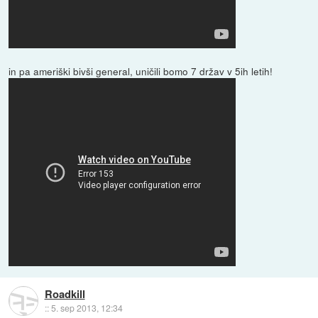
in pa ameriški bivši general, uničili bomo 7 držav v 5ih letih!
Roadkill
::
5. sep 2013, 12:34