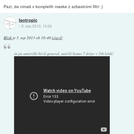
Pazi, da nimaš v kompletih maske z azbestnimi filtri ;)
Isotropic
::
5. sep 2013, 15:26
Blisk
je
5. sep 2013 ob 10:40
izjavil
:
in pa ameriški bivši general, uničili bomo 7 držav v 5ih letih!