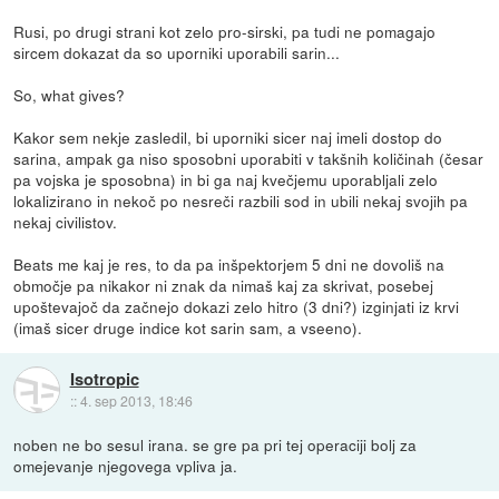
Rusi, po drugi strani kot zelo pro-sirski, pa tudi ne pomagajo
sircem dokazat da so uporniki uporabili sarin...
So, what gives?
Kakor sem nekje zasledil, bi uporniki sicer naj imeli dostop do
sarina, ampak ga niso sposobni uporabiti v takšnih količinah (česar
pa vojska je sposobna) in bi ga naj kvečjemu uporabljali zelo
lokalizirano in nekoč po nesreči razbili sod in ubili nekaj svojih pa
nekaj civilistov.
Beats me kaj je res, to da pa inšpektorjem 5 dni ne dovoliš na
območje pa nikakor ni znak da nimaš kaj za skrivat, posebej
upoštevajoč da začnejo dokazi zelo hitro (3 dni?) izginjati iz krvi
(imaš sicer druge indice kot sarin sam, a vseeno).
Isotropic
::
4. sep 2013, 18:46
noben ne bo sesul irana. se gre pa pri tej operaciji bolj za
omejevanje njegovega vpliva ja.