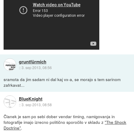
gruntfürmich
::
3. sep 2013, 08:56
sramota da jim sadam ni dal kaj vx-a, se morajo s tem sarinom
zafrkavat...
BlueKnight
::
3. sep 2013, 08:58
Članek je sam po sebi dober vendar timing, namigovanja in
fotografije imajo izrecno politično sporočilo v skladu z
"The Shock
Doctrine"
.