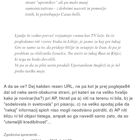
strani "upornikov" ali pa malo manj
samoiniciativno - z dobrimi nasveti in pomočjo
tistih, ki potrebujejo Casus belli.
Ljudje še vedno preveč verjamejo vsemu kar TV laže. In če
pogledamo isti vzorec Iraka in Libije, je jasno za kaj gre tukaj.
Gre se samo za to, da pridejo bližje in sesujejo še Iran, ki pa je
problem za ritiliznike Izraelce. Na srečo so tukaj Rusi in Kitjci,
ki tega ne bodo dovolili.
Ve pa se da so plin sarin prodali Uporanikom Angleži in je šel
preko turške meje.
A da se ve? Dej kakšen resen URL, ne pa kot je prej poglejse84
dal od neke semi-obskurne strani, pri kateri se na veliko hvalijo
kako je novinar(ka?) pri AP, hkrati pa a) niti na terenu ni bila, b) je
"sodelovala in svetovala" pri pisanju, c) na veliko spodaj piše da
"nekaj" informacij sploh niso mogli neodvisno potrditi, d) AP niti
blizu ni bil objavi tistega, ampak so ga navedli samo zato, da so
"utemeljili kredibilnost"...
Zgodovina sprememb…