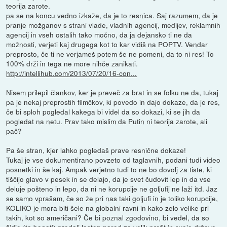
teorija zarote.
pa se na koncu vedno izkaže, da je to resnica. Saj razumem, da je
pranje možganov s strani vlade, vladnih agencij, medijev, reklamnih
agencij in vseh ostalih tako močno, da ja dejansko ti ne da
možnosti, verjeti kaj drugega kot to kar vidiš na POPTV. Vendar
preprosto, če ti ne verjameš potem še ne pomeni, da to ni res! To
100% drži in tega ne more nihče zanikati.
http://intellihub.com/2013/07/20/16-con...
Nisem prilepil člankov, ker je preveč za brat in se folku ne da, tukaj
pa je nekaj preprostih filmčkov, ki povedo in dajo dokaze, da je res,
če bi sploh pogledal kakega bi videl da so dokazi, ki se jih da
pogledat na netu. Prav tako mislim da Putin ni teorija zarote, ali
pač?
Pa še stran, kjer lahko pogledaš prave resnične dokaze!
Tukaj je vse dokumentirano povzeto od taglavnih, podani tudi video
posnetki in še kaj. Ampak verjetno tudi to ne bo dovolj za tiste, ki
tiščijo glavo v pesek in se delajo, da je svet čudovit lep in da vse
deluje pošteno in lepo, da ni ne korupcije ne goljufij ne laži itd. Jaz
se samo vprašam, če so že pri nas taki goljufi in je toliko korupcije,
KOLIKO je mora biti šele na globalni ravni in kako zelo velike pri
takih, kot so američani? Če bi poznal zgodovino, bi vedel, da so