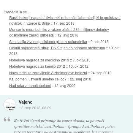
Preberite si še…
Ruski hekerji napadali švicarski referenčni laboratorij, ki je preiskoval
novičok in vzorce iz Sirije
::
17. sep 2018
Monsanto mora bolniku z rakom plačati 289 milijonov dolarjev
odškodnine zaradi glifosata
::
12. avg 2018
Simulacija živčnega sistema gliste v računalniku
::
9. feb 2018
Odkrili najmočnejši strup, DNK tajen do priprave protistrupa
::
19. okt
2013
Nobelova nagrada za medicino 2013
::
7. okt 2013
Nobelova nagrada za kemijo 2012
::
10. okt 2012
Nova tarča za zdravljenje Alzheimerjeve bolezni
::
24. sep 2010
Kaj pomeni ustvariti umetno celico?
::
22. maj 2010
Nad raka z nanočebelami
::
12. avg 2009
Vajenc
::
3. sep 2013, 08:29
Ko živčni signal pripotuje do konca aksona, ta povzroči
sprostitev molekul acetilholina v špranjo. Acetilholin se potem
veže na receptorje na postsinaptični membrani, kar spremeni