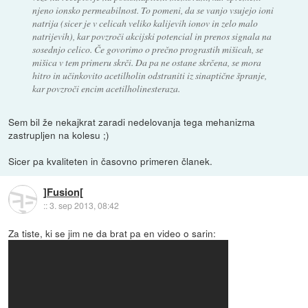
njeno ionsko permeabilnost. To pomeni, da se vanjo vsujejo ioni
natrija (sicer je v celicah veliko kalijevih ionov in zelo malo
natrijevih), kar povzroči akcijski potencial in prenos signala na
sosednjo celico. Če govorimo o prečno prograstih mišicah, se
mišica v tem primeru skrči. Da pa ne ostane skrčena, se mora
hitro in učinkovito acetilholin odstraniti iz sinaptične špranje,
kar povzroči encim acetilholinesteraza.
Sem bil že nekajkrat zaradi nedelovanja tega mehanizma
zastrupljen na kolesu ;)
Sicer pa kvaliteten in časovno primeren članek.
]Fusion[
::
3. sep 2013, 08:42
Za tiste, ki se jim ne da brat pa en video o sarin: