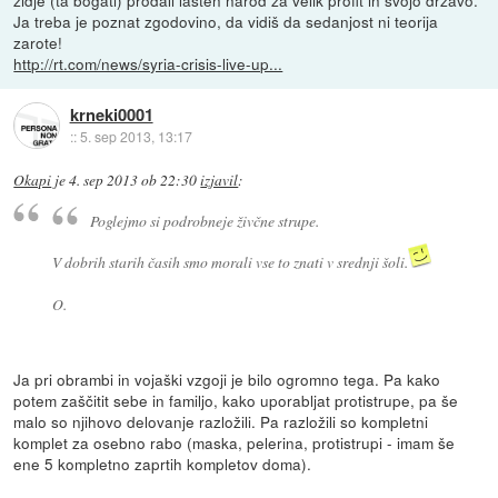
židje (ta bogati) prodali lasten narod za velik profit in svojo državo.
Ja treba je poznat zgodovino, da vidiš da sedanjost ni teorija
zarote!
http://rt.com/news/syria-crisis-live-up...
krneki0001
::
5. sep 2013, 13:17
Okapi
je
4. sep 2013 ob 22:30
izjavil
:
Poglejmo si podrobneje živčne strupe.
V dobrih starih časih smo morali vse to znati v srednji šoli.
O.
Ja pri obrambi in vojaški vzgoji je bilo ogromno tega. Pa kako
potem zaščitit sebe in familjo, kako uporabljat protistrupe, pa še
malo so njihovo delovanje razložili. Pa razložili so kompletni
komplet za osebno rabo (maska, pelerina, protistrupi - imam še
ene 5 kompletno zaprtih kompletov doma).