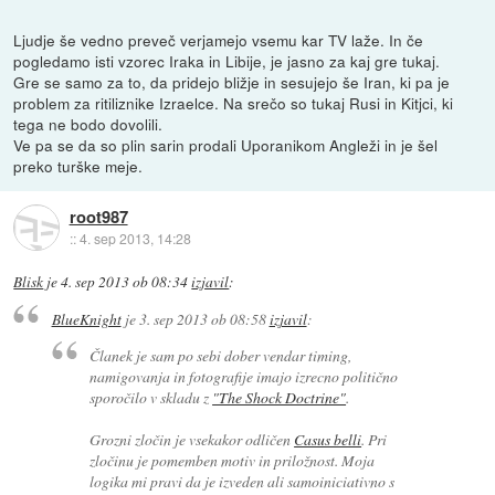
Ljudje še vedno preveč verjamejo vsemu kar TV laže. In če
pogledamo isti vzorec Iraka in Libije, je jasno za kaj gre tukaj.
Gre se samo za to, da pridejo bližje in sesujejo še Iran, ki pa je
problem za ritiliznike Izraelce. Na srečo so tukaj Rusi in Kitjci, ki
tega ne bodo dovolili.
Ve pa se da so plin sarin prodali Uporanikom Angleži in je šel
preko turške meje.
root987
::
4. sep 2013, 14:28
Blisk
je
4. sep 2013 ob 08:34
izjavil
:
BlueKnight
je
3. sep 2013 ob 08:58
izjavil
:
Članek je sam po sebi dober vendar timing,
namigovanja in fotografije imajo izrecno politično
sporočilo v skladu z
"The Shock Doctrine"
.
Grozni zločin je vsekakor odličen
Casus belli
. Pri
zločinu je pomemben motiv in priložnost. Moja
logika mi pravi da je izveden ali samoiniciativno s