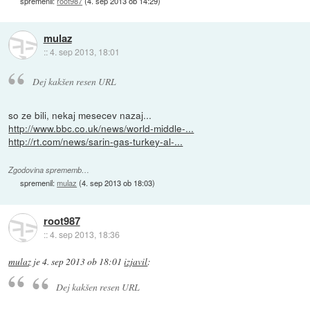
spremenil:
root987
(
4. sep 2013 ob 14:29
)
mulaz
::
4. sep 2013, 18:01
Dej kakšen resen URL
so ze bili, nekaj mesecev nazaj...
http://www.bbc.co.uk/news/world-middle-...
http://rt.com/news/sarin-gas-turkey-al-...
Zgodovina sprememb…
spremenil:
mulaz
(
4. sep 2013 ob 18:03
)
root987
::
4. sep 2013, 18:36
mulaz
je
4. sep 2013 ob 18:01
izjavil
:
Dej kakšen resen URL