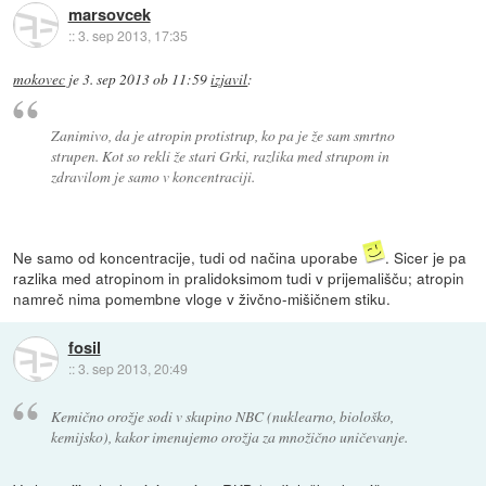
marsovcek
::
3. sep 2013, 17:35
mokovec
je
3. sep 2013 ob 11:59
izjavil
:
Zanimivo, da je atropin protistrup, ko pa je že sam smrtno
strupen. Kot so rekli že stari Grki, razlika med strupom in
zdravilom je samo v koncentraciji.
Ne samo od koncentracije, tudi od načina uporabe
. Sicer je pa
razlika med atropinom in pralidoksimom tudi v prijemališču; atropin
namreč nima pomembne vloge v živčno-mišičnem stiku.
fosil
::
3. sep 2013, 20:49
Kemično orožje sodi v skupino NBC (nuklearno, biološko,
kemijsko), kakor imenujemo orožja za množično uničevanje.