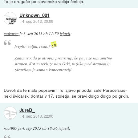
To je drugače po slovensko volčja češnja.
Unknown_001
::
4. sep 2013, 20:09
mokovec
je
3. sep 2013 ob 11:59
izjavil
:
žveplov sulfid, resno?
Zanimivo, da je atropin protistrup, ko pa je že sam smrtno
strupen. Kot so rekli že stari Grki, razlika med strupom in
zdravilom je samo v koncentraciji.
Dovoli da te malo popravim. To izjavo je podal šele Paracelsius-
neki švicarski dohtar v 17. stoletju, se pravi dolgo dolgo po grkih.
JureB_
::
4. sep 2013, 22:00
root987
je
4. sep 2013 ob 18:36
izjavil
: