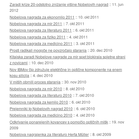
Zaradi krize 20-odstotno znižanje višine Nobelovih nagrad
::
11. jun
2012
Nobelova nagrada za ekonomijo 2011
::
10. okt 2011
Nobelova nagrada za mir 2011
::
7. okt 2011
Nobelova nagrada za literaturo 2011
::
6. okt 2011
Nobelova nagrada za fiziko 2011
::
4. okt 2011
Nobelova nagrada za medicino 2011
::
3. okt 2011
Prosti radikali mogoče ne povzročajo staranja
::
20. dec 2010
Kitajska zaradi Nobelove nagrade za mir spet blokirala spletne strani
z novicami
::
10. dec 2010
Nov IBMov čip združuje električne in optične komponente na enem
kosu silicija
::
4. dec 2010
V miših obrnili proces staranja
::
30. nov 2010
Nobelova nagrada za mir 2010
::
8. okt 2010
Nobelova nagrada za literaturo 2010
::
7. okt 2010
Nobelova nagrada za kemijo 2010
::
6. okt 2010
Prejemniki Ig Nobelovih nagrad 2010
::
6. okt 2010
Nobelova nagrada za medicino 2010
::
4. okt 2010
Odkrivanje ponarejenih kovancev s pomočjo optičnih mišk
::
19. nov
2009
Nobelova nagrajenka za literaturo Herta Müller
::
8. okt 2009