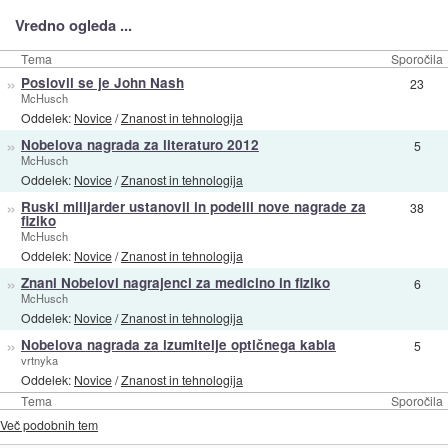
Vredno ogleda ...
Tema
Sporočila
»
Poslovil se je John Nash
23
McHusch
Oddelek:
Novice
/
Znanost in tehnologija
»
Nobelova nagrada za literaturo 2012
5
McHusch
Oddelek:
Novice
/
Znanost in tehnologija
»
Ruski milijarder ustanovil in podelil nove nagrade za
38
fiziko
McHusch
Oddelek:
Novice
/
Znanost in tehnologija
»
Znani Nobelovi nagrajenci za medicino in fiziko
6
McHusch
Oddelek:
Novice
/
Znanost in tehnologija
»
Nobelova nagrada za izumitelje optičnega kabla
5
vrtnyka
Oddelek:
Novice
/
Znanost in tehnologija
Tema
Sporočila
Več podobnih tem