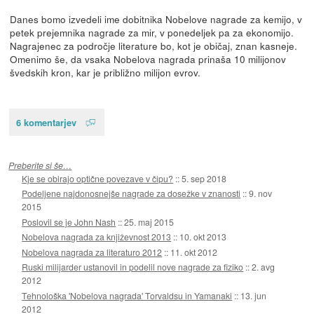
Danes bomo izvedeli ime dobitnika Nobelove nagrade za kemijo, v
petek prejemnika nagrade za mir, v ponedeljek pa za ekonomijo.
Nagrajenec za področje literature bo, kot je običaj, znan kasneje.
Omenimo še, da vsaka Nobelova nagrada prinaša 10 milijonov
švedskih kron, kar je približno milijon evrov.
6 komentarjev
Preberite si še…
Kje se obirajo optične povezave v čipu?
::
5. sep 2018
Podeljene najdonosnejše nagrade za dosežke v znanosti
::
9. nov
2015
Poslovil se je John Nash
::
25. maj 2015
Nobelova nagrada za književnost 2013
::
10. okt 2013
Nobelova nagrada za literaturo 2012
::
11. okt 2012
Ruski milijarder ustanovil in podelil nove nagrade za fiziko
::
2. avg
2012
Tehnološka 'Nobelova nagrada' Torvaldsu in Yamanaki
::
13. jun
2012