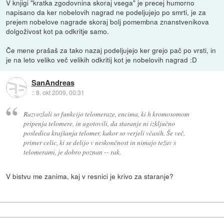
V knjigi "kratka zgodovnina skoraj vsega" je precej humorno
napisano da ker nobelovih nagrad ne podeljujejo po smrti, je za
prejem nobelove nagrade skoraj bolj pomembna znanstvenikova
dolgoživost kot pa odkritje samo.
Če mene prašaš za tako nazaj podeljujejo ker grejo pač po vrsti, in
je na leto veliko več velikih odkritij kot je nobelovih nagrad :D
SanAndreas
::
8. okt 2009, 00:31
Razvozlali so funkcijo telomeraze, encima, ki h kromosomom
pripenja telomere, in ugotovili, da staranje ni izključno
posledica krajšanja telomer, kakor so verjeli včasih. Še več,
primer celic, ki se delijo v neskončnost in nimajo težav s
telomerami, je dobro poznan -- rak.
V bistvu me zanima, kaj v resnici je krivo za staranje?