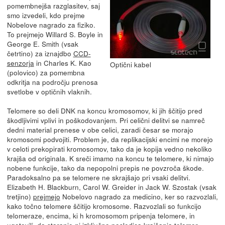
pomembnejša razglasitev, saj
smo izvedeli, kdo prejme
Nobelove nagrado za fiziko.
To prejmejo Willard S. Boyle in
George E. Smith (vsak
četrtino) za iznajdbo
CCD-
senzorja
in Charles K. Kao
Optični kabel
(polovico) za pomembna
odkritja na področju prenosa
svetlobe v optičnih vlaknih.
Telomere so deli DNK na koncu kromosomov, ki jih ščitijo pred
škodljivimi vplivi in poškodovanjem. Pri celični delitvi se namreč
dedni material prenese v obe celici, zaradi česar se morajo
kromosomi podvojiti. Problem je, da replikacijski encimi ne morejo
v celoti prekopirati kromosomov, tako da je kopija vedno nekoliko
krajša od originala. K sreči imamo na koncu te telomere, ki nimajo
nobene funkcije, tako da nepopolni prepis ne povzroča škode.
Paradoksalno pa se telomere ne skrajšajo pri vsaki delitvi.
Elizabeth H. Blackburn, Carol W. Greider in Jack W. Szostak (vsak
tretjino)
prejmejo
Nobelovo nagrado za medicino, ker so razvozlali,
kako točno telomere ščitijo kromosome. Razvozlali so funkcijo
telomeraze, encima, ki h kromosomom pripenja telomere, in
ugotovili, da staranje ni izključno posledica krajšanja telomer,