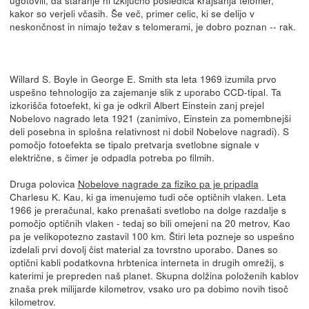
kakor so verjeli včasih. Še več, primer celic, ki se delijo v
neskončnost in nimajo težav s telomerami, je dobro poznan -- rak.
Willard S. Boyle in George E. Smith sta leta 1969 izumila prvo
uspešno tehnologijo za zajemanje slik z uporabo CCD-tipal. Ta
izkorišča fotoefekt, ki ga je odkril Albert Einstein zanj prejel
Nobelovo nagrado leta 1921 (zanimivo, Einstein za pomembnejši
deli posebna in splošna relativnost ni dobil Nobelove nagradi). S
pomočjo fotoefekta se tipalo pretvarja svetlobne signale v
električne, s čimer je odpadla potreba po filmih.
Druga polovica
Nobelove nagrade za fiziko pa je pripadla
Charlesu K. Kau, ki ga imenujemo tudi oče optičnih vlaken. Leta
1966 je preračunal, kako prenašati svetlobo na dolge razdalje s
pomočjo optičnih vlaken - tedaj so bili omejeni na 20 metrov, Kao
pa je velikopotezno zastavil 100 km. Štiri leta pozneje so uspešno
izdelali prvi dovolj čist material za tovrstno uporabo. Danes so
optični kabli podatkovna hrbtenica interneta in drugih omrežij, s
katerimi je prepreden naš planet. Skupna dolžina položenih kablov
znaša prek milijarde kilometrov, vsako uro pa dobimo novih tisoč
kilometrov.