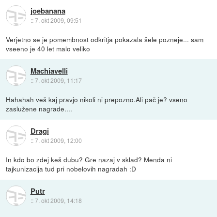
joebanana
::
7. okt 2009, 09:51
Verjetno se je pomembnost odkritja pokazala šele pozneje... sam
vseeno je 40 let malo veliko
Machiavelli
::
7. okt 2009, 11:17
Hahahah veš kaj pravjo nikoli ni prepozno.Ali pač je? vseno
zaslužene nagrade....
Dragi
::
7. okt 2009, 12:00
In kdo bo zdej keš dubu? Gre nazaj v sklad? Menda ni
tajkunizacija tud pri nobelovih nagradah :D
Putr
::
7. okt 2009, 14:18