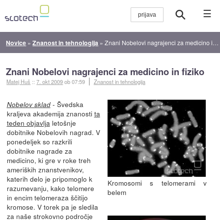
☰
Novice
»
Znanost in tehnologija
»
Znani Nobelovi nagrajenci za medicino in fiziko
Znani Nobelovi nagrajenci za medicino in fiziko
Matej Huš
::
7. okt 2009
ob 07:59
Znanost in tehnologija
- Švedska
Nobelov sklad
kraljeva akademija znanosti
ta
teden objavlja
letošnje
dobitnike Nobelovih nagrad. V
ponedeljek so razkrili
dobitnike nagrade za
medicino, ki gre v roke treh
ameriških znanstvenikov,
katerih delo je pripomoglo k
Kromosomi s telomerami v
razumevanju, kako telomere
belem
in encim telomeraza ščitijo
kromose. V torek pa je sledila
za naše strokovno področje