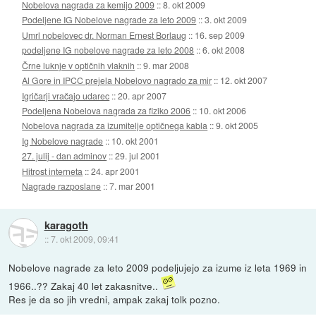
Nobelova nagrada za kemijo 2009
::
8. okt 2009
Podeljene IG Nobelove nagrade za leto 2009
::
3. okt 2009
Umrl nobelovec dr. Norman Ernest Borlaug
::
16. sep 2009
podeljene IG nobelove nagrade za leto 2008
::
6. okt 2008
Črne luknje v optičnih vlaknih
::
9. mar 2008
Al Gore in IPCC prejela Nobelovo nagrado za mir
::
12. okt 2007
Igričarji vračajo udarec
::
20. apr 2007
Podeljena Nobelova nagrada za fiziko 2006
::
10. okt 2006
Nobelova nagrada za izumitelje optičnega kabla
::
9. okt 2005
Ig Nobelove nagrade
::
10. okt 2001
27. julij - dan adminov
::
29. jul 2001
Hitrost interneta
::
24. apr 2001
Nagrade razposlane
::
7. mar 2001
karagoth
::
7. okt 2009, 09:41
Nobelove nagrade za leto 2009 podeljujejo za izume iz leta 1969 in
1966..?? Zakaj 40 let zakasnitve..
Res je da so jih vredni, ampak zakaj tolk pozno.