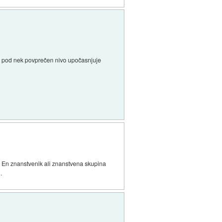
sa pod nek povprečen nivo upočasnjuje
en. En znanstvenik ali znanstvena skupina
.