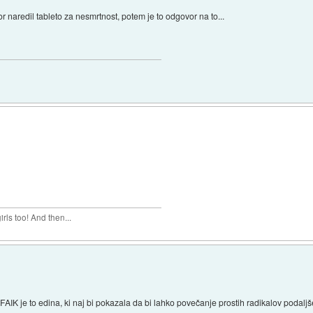
sor naredil tableto za nesmrtnost, potem je to odgovor na to...
rls too! And then...
FAIK je to edina, ki naj bi pokazala da bi lahko povečanje prostih radikalov podaljš