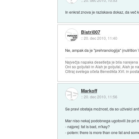
::
20. dec 2010, 10:53
In enkrat znova je raziskava dokaz, da več ko
Bistri007
::
20. dec 2010, 11:40
Ne, ampak da je "prehranologija" (nutrition '
Največja napaka desetletja je bila narejen
Oni so goljufali in Alah je goljufal, Alah je 
Citiraj svetega očeta Benedikta XVI. in posta
Markoff
::
20. dec 2010, 11:56
Se pravi obstaja možnost, da so uživalci ant
Mar niso nekaj podobnega ugotovili že pri
- najprej: fat is bad, m'kay?
- potem: there is more than one fat and som