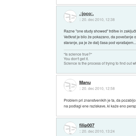
.:joco:.
::
20. dec 2010, 12:38
Razne "one study showed" trditve in zaključki 
Večkrat je bilo že pokazano, da povečanje 
staranje, pa je že dalj časa pod vprašajem..
"Is science true?"
You don't get it.
Science is the process of trying to find out wh
Manu
::
20. dec 2010, 12:58
Problem pri znanstvenikih je ta, da pozabijo
na podlagi ene raziskave, ki kaže eno persp
filip007
::
20. dec 2010, 13:24