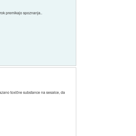
 rok premikajo spoznanja..
okazano toxične substance na sesalce, da