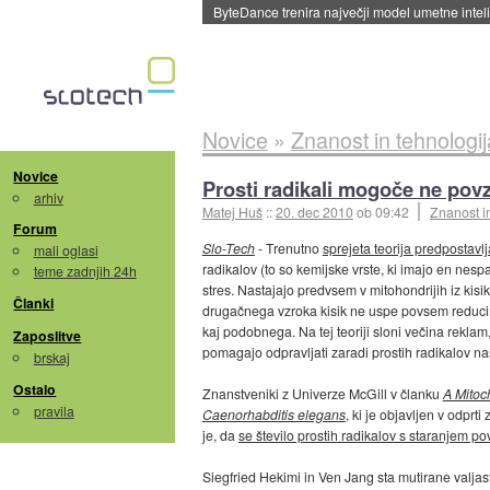
ByteDance trenira največji model umetne intel
Novice
»
Znanost in tehnologij
Novice
Prosti radikali mogoče ne povz
arhiv
Matej Huš
::
20. dec 2010
ob 09:42
Znanost i
Forum
Slo-Tech
- Trenutno
sprejeta teorija predpostavlj
mali oglasi
radikalov (to so kemijske vrste, ki imajo en nespa
teme zadnjih 24h
stres. Nastajajo predvsem v mitohondrijih iz kisi
Članki
drugačnega vzroka kisik ne uspe povsem reducirat
kaj podobnega. Na tej teoriji sloni večina reklam
Zaposlitve
pomagajo odpravljati zaradi prostih radikalov na
brskaj
Ostalo
Znanstveniki z Univerze McGill v članku
A Mitoc
pravila
Caenorhabditis elegans
, ki je objavljen v odprti
je, da
se število prostih radikalov s staranjem p
Siegfried Hekimi in Ven Jang sta mutirane valjas