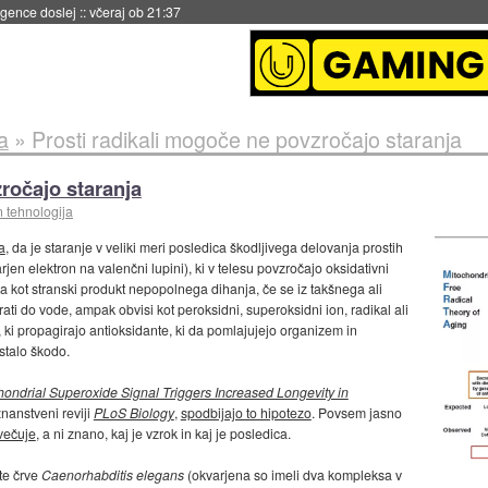
igence doslej
::
včeraj ob 21:37
a
»
Prosti radikali mogoče ne povzročajo staranja
ročajo staranja
n tehnologija
a
, da je staranje v veliki meri posledica škodljivega delovanja prostih
rjen elektron na valenčni lupini), ki v telesu povzročajo oksidativni
ka kot stranski produkt nepopolnega dihanja, če se iz takšnega ali
i do vode, ampak obvisi kot peroksidni, superoksidni ion, radikal ali
, ki propagirajo antioksidante, ki da pomlajujejo organizem in
stalo škodo.
hondrial Superoxide Signal Triggers Increased Longevity in
 znanstveni reviji
PLoS Biology
,
spodbijajo to hipotezo
. Povsem jasno
ovečuje
, a ni znano, kaj je vzrok in kaj je posledica.
te črve
Caenorhabditis elegans
(okvarjena so imeli dva kompleksa v