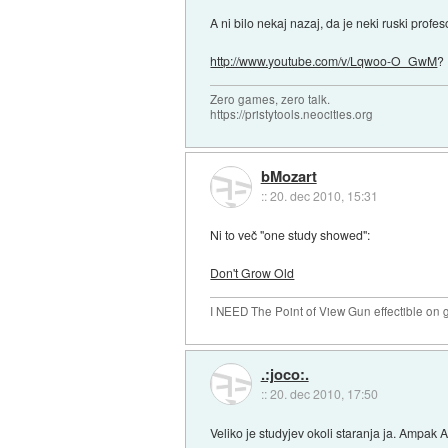
A ni bilo nekaj nazaj, da je neki ruski profe
http://www.youtube.com/v/Lqwoo-O_GwM
?
Zero games, zero talk.
https://pristytools.neocities.org
bMozart
::
20. dec 2010, 15:31
Ni to več "one study showed":
Don't Grow Old
I NEED The Point of View Gun effectible on gi
.:joco:.
::
20. dec 2010, 17:50
Veliko je studyjev okoli staranja ja. Ampak A