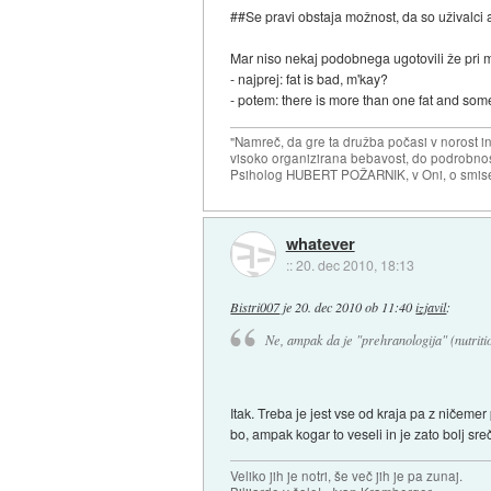
##Se pravi obstaja možnost, da so uživalci a
Mar niso nekaj podobnega ugotovili že pri
- najprej: fat is bad, m'kay?
- potem: there is more than one fat and som
"Namreč, da gre ta družba počasi v norost i
visoko organizirana bebavost, do podrobnosti
Psiholog HUBERT POŽARNIK, v Oni, o smise
whatever
::
20. dec 2010, 18:13
Bistri007
je
20. dec 2010 ob 11:40
izjavil
:
Ne, ampak da je "prehranologija" (nutritio
Itak. Treba je jest vse od kraja pa z ničemer 
bo, ampak kogar to veseli in je zato bolj sre
Veliko jih je notri, še več jih je pa zunaj.