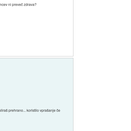
koncev ni preveč zdrava?
uliraš prehrano... koristilo vprašanje če