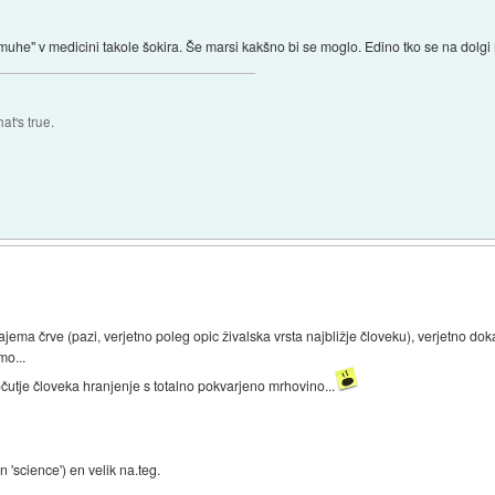
muhe" v medicini takole šokira. Še marsi kakšno bi se moglo. Edino tko se na dolgi
at's true.
ajema črve (pazi, verjetno poleg opic živalska vrsta najbližje človeku), verjetno d
mo...
utje človeka hranjenje s totalno pokvarjeno mrhovino...
 'science') en velik na.teg.