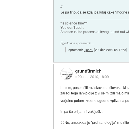
//
Je pa fino, da se kdaj pa kdaj kake "modne 
"Is science true?"
You don't get it.
Science is the process of trying to find out wh
Zgodovina sprememb…
spremenil:
.:joco:.
(
20. dec 2010 ob 17:53
)
gruntfürmich
::
20. dec 2010, 18:09
hmmm, posplošiti raziskavo na človeka, ki z
zaradi tega lahko dlje živi se mi zdi malo mi
verjetno potem izredno ugodno vpliva na poč
in pa še briljantni zaključki:
##Ne, ampak da je "prehranologija" (nutrition