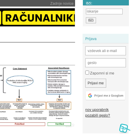
Išči:
Zadnje novice
Prijava
Zapomni si me
nov uporabnik
pozabili geslo?