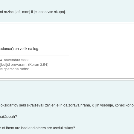
t raziskuješ, manj ti je jasno vse skupaj.
science') en velik na.teg.
a 4. novembra 2008
najboljši prevarant. (Koran 3:54)
ni "persona rudis"...
ioksidantov sebi skrajševali življenje in da zdrava hrana, ki jih vsebuje, konec kon
 maščobah?
e of them are bad and others are useful m'kay?