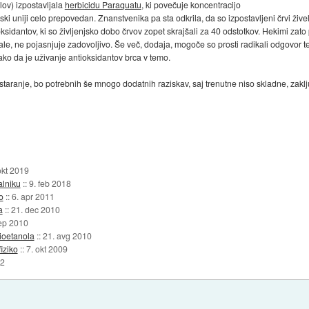
alov) izpostavljala
herbicidu Paraquatu
, ki povečuje koncentracijo
ski uniji celo prepovedan. Znanstvenika pa sta odkrila, da so izpostavljeni črvi živeli
ksidantov, ki so življenjsko dobo črvov zopet skrajšali za 40 odstotkov. Hekimi zato 
kale, ne pojasnjuje zadovoljivo. Še več, dodaja, mogoče so prosti radikali odgovor te
ko da je uživanje antioksidantov brca v temo.
staranje, bo potrebnih še mnogo dodatnih raziskav, saj trenutne niso skladne, zaklj
okt 2019
alniku
::
9. feb 2018
o
::
6. apr 2011
a
::
21. dec 2010
ep 2010
bioetanola
::
21. avg 2010
iziko
::
7. okt 2009
02