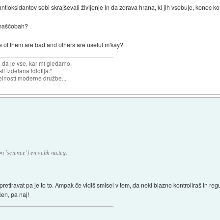
ntioksidantov sebi skrajševali življenje in da zdrava hrana, ki jih vsebuje, konec 
 maščobah?
e of them are bad and others are useful m'kay?
n da je vse, kar mi gledamo,
 izdelana idiotija."
lnosti moderne družbe...
n 'science') en velik na.teg.
pretiravat pa je to to. Ampak če vidiš smisel v tem, da neki blazno kontroliraš in reg
čen, pa naj!