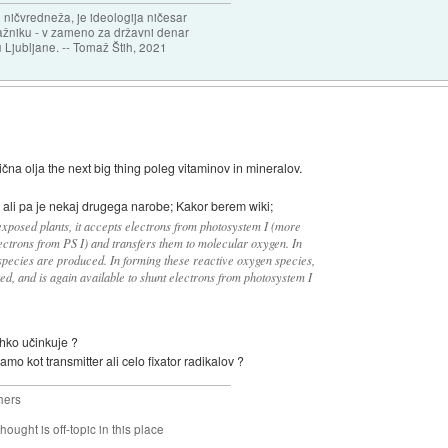
 ničvredneža, je ideologija ničesar
ažniku - v zameno za državni denar
 Ljubljane. -- Tomaž Štih, 2021
ična olja the next big thing poleg vitaminov in mineralov.
 ali pa je nekaj drugega narobe; Kakor berem wiki;
-exposed plants, it accepts electrons from photosystem I (more
lectrons from PS I) and transfers them to molecular oxygen. In
species are produced. In forming these reactive oxygen species,
ed, and is again available to shunt electrons from photosystem I
ahko učinkuje ?
amo kot transmitter ali celo fixator radikalov ?
hers
hought is off-topic in this place