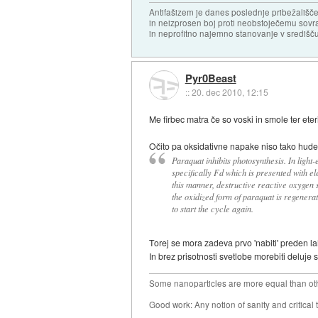
Antifašizem je danes poslednje pribežališče
in neizprosen boj proti neobstoječemu sovr
in neprofitno najemno stanovanje v središču
Pyr0Beast
::
20. dec 2010, 12:15
Me firbec matra če so voski in smole ter eter
Očito pa oksidativne napake niso tako hude
Paraquat inhibits photosynthesis. In light
specifically Fd which is presented with e
this manner, destructive reactive oxygen 
the oxidized form of paraquat is regenerat
to start the cycle again.
Torej se mora zadeva prvo 'nabiti' preden l
In brez prisotnosti svetlobe morebiti deluje s
Some nanoparticles are more equal than ot
Good work: Any notion of sanity and critical t