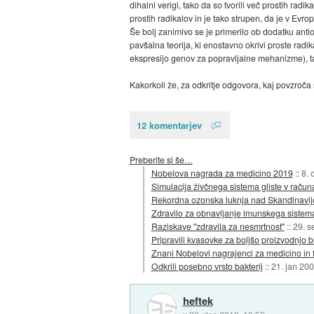
dihalni verigi, tako da so tvorili več prostih radik
prostih radikalov in je tako strupen, da je v Evrop
Še bolj zanimivo se je primerilo ob dodatku antio
pavšalna teorija, ki enostavno okrivi proste radi
ekspresijo genov za popravljalne mehanizme), ta
Kakorkoli že, za odkritje odgovora, kaj povzroča 
12 komentarjev
Preberite si še…
Nobelova nagrada za medicino 2019
::
8. 
Simulacija živčnega sistema gliste v račun
Rekordna ozonska luknja nad Skandinavij
Zdravilo za obnavljanje imunskega sistem
Raziskave "zdravila za nesmrtnost"
::
29. s
Pripravili kvasovke za boljšo proizvodnjo 
Znani Nobelovi nagrajenci za medicino in f
Odkrili posebno vrsto bakterij
::
21. jan 20
heftek