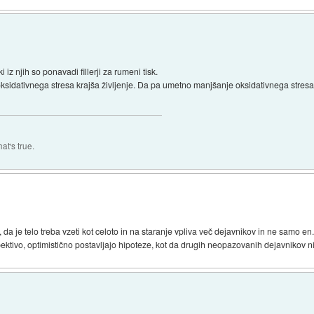
iz njih so ponavadi fillerji za rumeni tisk.
oksidativnega stresa krajša življenje. Da pa umetno manjšanje oksidativnega stre
.
at's true.
, da je telo treba vzeti kot celoto in na staranje vpliva več dejavnikov in ne samo 
ektivo, optimistično postavljajo hipoteze, kot da drugih neopazovanih dejavnikov ni