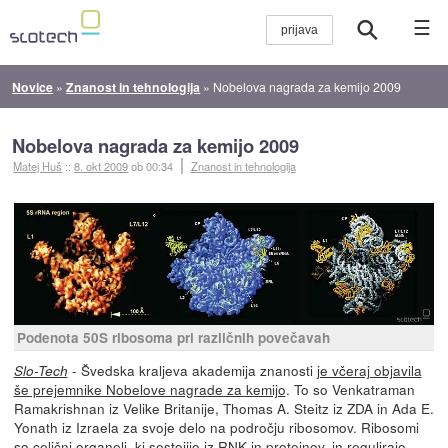
☰
Novice
»
Znanost in tehnologija
»
Nobelova nagrada za kemijo 2009
Nobelova nagrada za kemijo 2009
Matej Huš
::
8. okt 2009
ob 00:34
Znanost in tehnologija
Podenota 50S ribosoma pri različnih povečavah
- Švedska kraljeva akademija znanosti
je včeraj objavila
Slo-Tech
še prejemnike Nobelove nagrade za kemijo
. To so Venkatraman
Ramakrishnan iz Velike Britanije, Thomas A. Steitz iz ZDA in Ada E.
Yonath iz Izraela za svoje delo na področju ribosomov. Ribosomi
so celični organeli, ki sestojijo iz RNK in proteinov, in regulirajo