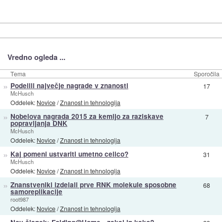
Vredno ogleda ...
Tema
Sporočila
»
Podelili največje nagrade v znanosti
17
McHusch
Oddelek:
Novice
/
Znanost in tehnologija
»
Nobelova nagrada 2015 za kemijo za raziskave
7
popravljanja DNK
McHusch
Oddelek:
Novice
/
Znanost in tehnologija
»
Kaj pomeni ustvariti umetno celico?
31
McHusch
Oddelek:
Novice
/
Znanost in tehnologija
»
Znanstveniki izdelali prve RNK molekule sposobne
68
samoreplikacije
root987
Oddelek:
Novice
/
Znanost in tehnologija