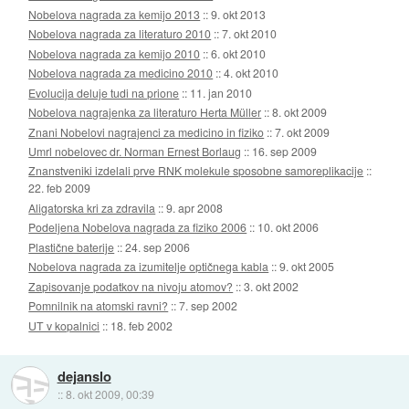
Nobelova nagrada za kemijo 2013
::
9. okt 2013
Nobelova nagrada za literaturo 2010
::
7. okt 2010
Nobelova nagrada za kemijo 2010
::
6. okt 2010
Nobelova nagrada za medicino 2010
::
4. okt 2010
Evolucija deluje tudi na prione
::
11. jan 2010
Nobelova nagrajenka za literaturo Herta Müller
::
8. okt 2009
Znani Nobelovi nagrajenci za medicino in fiziko
::
7. okt 2009
Umrl nobelovec dr. Norman Ernest Borlaug
::
16. sep 2009
Znanstveniki izdelali prve RNK molekule sposobne samoreplikacije
::
22. feb 2009
Aligatorska kri za zdravila
::
9. apr 2008
Podeljena Nobelova nagrada za fiziko 2006
::
10. okt 2006
Plastične baterije
::
24. sep 2006
Nobelova nagrada za izumitelje optičnega kabla
::
9. okt 2005
Zapisovanje podatkov na nivoju atomov?
::
3. okt 2002
Pomnilnik na atomski ravni?
::
7. sep 2002
UT v kopalnici
::
18. feb 2002
dejanslo
::
8. okt 2009, 00:39