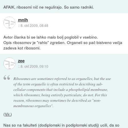
AFAIK, ribosomi nič ne regulirajo. So samo radniki.
mnlh
::
8. okt 2009, 08:48
Avtor članka bi se lahko malo bolj poglobil v vsebino.
Opis ribosomov je "rahlo" zgrešen. Organeli so pač bistveno večja
zadeva kot ribosomi.
zee
::
8. okt 2009, 09:10
Ribosomes are sometimes referred to as organelles, but the use
of the term organelle is often restricted to describing sub-
cellular components that include a phospholipid membrane,
which ribosomes, being entirely particulate, do not. For this
reason, ribosomes may sometimes be described as "non-
membranous organelles".
(
Vir.
)
Nas so na fakulteti (dodiplomski in podiplomski studij) ucili, da so