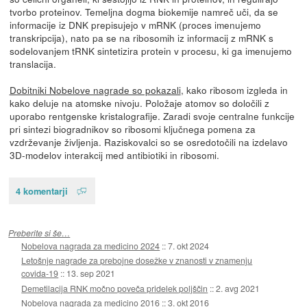
tvorbo proteinov. Temeljna dogma biokemije namreč uči, da se
informacije iz DNK prepisujejo v mRNK (proces imenujemo
transkripcija), nato pa se na ribosomih iz informacij z mRNK s
sodelovanjem tRNK sintetizira protein v procesu, ki ga imenujemo
translacija.
Dobitniki Nobelove nagrade so pokazali
, kako ribosom izgleda in
kako deluje na atomske nivoju. Položaje atomov so določili z
uporabo rentgenske kristalografije. Zaradi svoje centralne funkcije
pri sintezi biogradnikov so ribosomi ključnega pomena za
vzdrževanje življenja. Raziskovalci so se osredotočili na izdelavo
3D-modelov interakcij med antibiotiki in ribosomi.
4 komentarji
Preberite si še…
Nobelova nagrada za medicino 2024
::
7. okt 2024
Letošnje nagrade za prebojne dosežke v znanosti v znamenju
covida-19
::
13. sep 2021
Demetilacija RNK močno poveča pridelek poljščin
::
2. avg 2021
Nobelova nagrada za medicino 2016
::
3. okt 2016