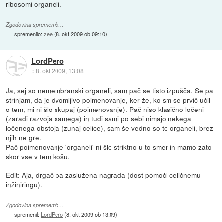
ribosomi organeli.
Zgodovina sprememb…
spremenilo:
zee
(
8. okt 2009 ob 09:10
)
LordPero
::
8. okt 2009, 13:08
Ja, sej so nemembranski organeli, sam pač se tisto izpušča. Se pa
strinjam, da je dvomljivo poimenovanje, ker že, ko sm se prvič učil
o tem, mi ni šlo skupaj (poimenovanje). Pač niso klasično ločeni
(zaradi razvoja samega) in tudi sami po sebi nimajo nekega
ločenega obstoja (zunaj celice), sam še vedno so to organeli, brez
njih ne gre.
Pač poimenovanje 'organeli' ni šlo striktno u to smer in mamo zato
skor vse v tem košu.
Edit: Aja, drgač pa zaslužena nagrada (dost pomoči celičnemu
inžiniringu).
Zgodovina sprememb…
spremenil:
LordPero
(
8. okt 2009 ob 13:09
)