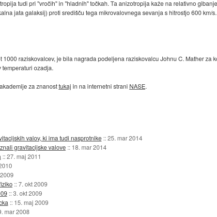
opija tudi pri "vročih" in "hladnih" točkah. Ta anizotropija kaže na relativno gibanj
kalna jata galaksij) proti središču tega mikrovalovnega sevanja s hitrostjo 600 km/
kot 1000 raziskovalcev, je bila nagrada podeljena raziskovalcu Johnu C. Mather za k
 temperaturi ozadja.
e akademije za znanost
tukaj
in na internetni strani
NASE
.
avitacijskih valov, ki ima tudi nasprotnike
::
25. mar 2014
znali gravitacijske valove
::
18. mar 2014
a
::
27. maj 2011
 2010
t 2009
iziko
::
7. okt 2009
009
::
3. okt 2009
cka
::
15. maj 2009
9. mar 2008