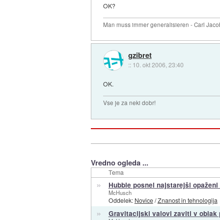
OK?
Man muss immer generalisieren - Carl Jaco
gzibret
::
10. okt 2006, 23:40
OK.
Vse je za neki dobr!
Vredno ogleda ...
Tema
»
Hubble posnel najstarejši opaženi 
McHusch
Oddelek:
Novice
/
Znanost in tehnologija
»
Gravitacijski valovi zaviti v oblak