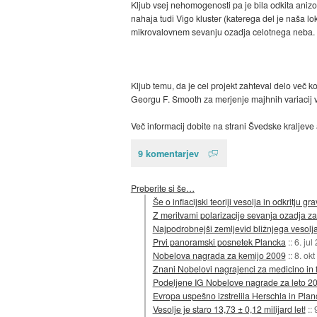
Kljub vsej nehomogenosti pa je bila odkita anizotr
nahaja tudi Vigo kluster (katerega del je naša lo
mikrovalovnem sevanju ozadja celotnega neba.
Kljub temu, da je cel projekt zahteval delo več 
Georgu F. Smooth za merjenje majhnih variacij v
Več informacij dobite na strani Švedske kraljev
9 komentarjev
Preberite si še…
Še o inflacijski teoriji vesolja in odkritju gr
Z meritvami polarizacije sevanja ozadja za
Najpodrobnejši zemljevid bližnjega vesolj
Prvi panoramski posnetek Plancka
::
6. jul
Nobelova nagrada za kemijo 2009
::
8. ok
Znani Nobelovi nagrajenci za medicino in f
Podeljene IG Nobelove nagrade za leto 2
Evropa uspešno izstrelila Herschla in Plan
Vesolje je staro 13,73 ± 0,12 milijard let!
::