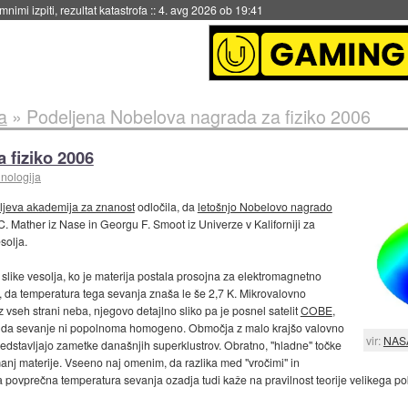
nimi izpiti, rezultat katastrofa
::
4. avg 2026 ob 19:41
a
»
Podeljena Nobelova nagrada za fiziko 2006
 fiziko 2006
hnologija
ljeva akademija za znanost
odločila, da
letošnjo Nobelovo nagrado
 Mather iz Nase in Georgu F. Smoot iz Univerze v Kaliforniji za
solja.
slike vesolja, ko je materija postala prosojna za elektromagnetno
o, da temperatura tega sevanja znaša le še 2,7 K. Mikrovalovno
 vseh strani neba, njegovo detajlno sliko pa je posnel satelit
COBE
,
imo, da sevanje ni popolnoma homogeno. Območja z malo krajšo valovno
vir:
NAS
predstavljajo zametke današnjih superklustrov. Obratno, "hladne" točke
nj materije. Vseeno naj omenim, da razlika med "vročimi" in
 povprečna temperatura sevanja ozadja tudi kaže na pravilnost teorije velikega po