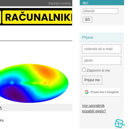
Išči:
Zadnje novice
Prijava
Zapomni si me
nov uporabnik
A
pozabili geslo?
ka.