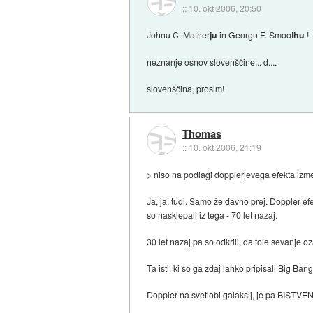
::
10. okt 2006, 20:50
Johnu C. Mather
ju
in Georgu F. Smoot
hu
!
neznanje osnov slovenščine... d....
slovenščina, prosim!
Thomas
::
10. okt 2006, 21:19
> niso na podlagi dopplerjevega efekta izmer
Ja, ja, tudi. Samo že davno prej. Doppler ef
so nasklepali iz tega - 70 let nazaj.
30 let nazaj pa so odkrili, da tole sevanje 
Ta isti, ki so ga zdaj lahko pripisali Big B
Doppler na svetlobi galaksij, je pa BISTVEN