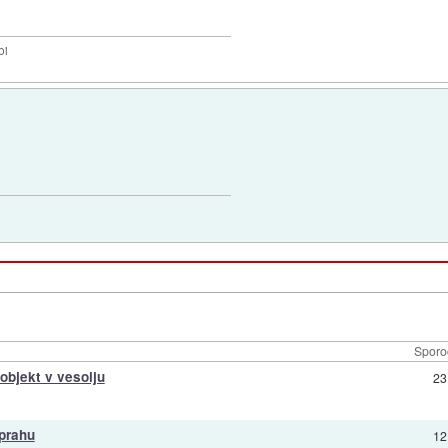
bi
Sporo
objekt v vesolju
23
 prahu
12