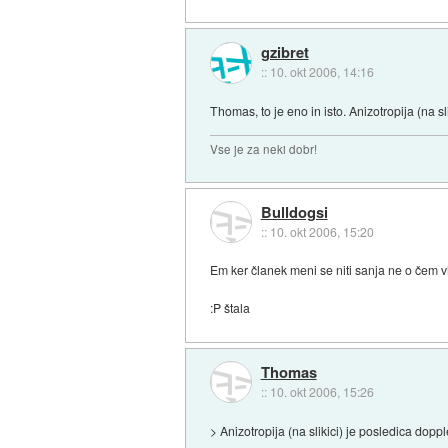
gzibret
::
10. okt 2006, 14:16
Thomas, to je eno in isto. Anizotropija (na s
Vse je za neki dobr!
Bulldogsi
::
10. okt 2006, 15:20
Em ker članek meni se niti sanja ne o čem 
:P štala
Thomas
::
10. okt 2006, 15:26
> Anizotropija (na slikici) je posledica dopp