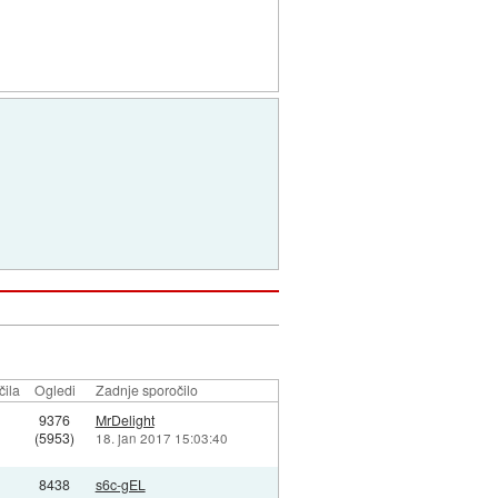
čila
Ogledi
Zadnje sporočilo
9376
MrDelight
(5953)
18. jan 2017 15:03:40
8438
s6c-gEL