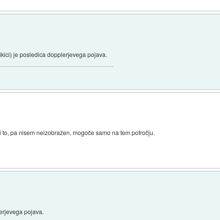
likici) je posledica dopplerjevega pojava.
vi to, pa nisem neizobražen, mogoče samo na tem potročju.
lerjevega pojava.