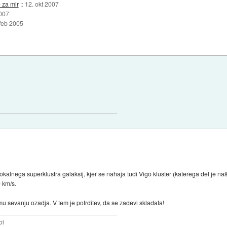
 za mir
::
12. okt 2007
2007
 feb 2005
okalnega superklustra galaksij, kjer se nahaja tudi Vigo kluster (katerega del je naš
 km/s.
mu sevanju ozadja. V tem je potrditev, da se zadevi skladata!
bi