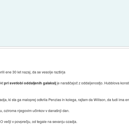
ili ene 30 let nazaj, da se vesolje razširja
ekt
pri svetlobi oddaljenih galaksij
je naraščajoč z oddaljenostjo. Hubblova konstan
ozadja, ki sta ga maloprej odkrila Penzias in kolega, rajtam da Willson, da tudi ima 
angu, oziroma njegovim učinkov v današnji dan.
O večji v povprečju, od tegale na sevanju ozadja.