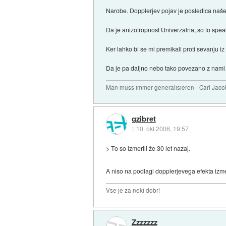
Narobe. Dopplerjev pojav je posledica našeg
Da je anizotropnost Univerzalna, so to speak,
Ker lahko bi se mi premikali proti sevanju iz
Da je pa daljno nebo tako povezano z nami .
Man muss immer generalisieren - Carl Jaco
gzibret
::
10. okt 2006, 19:57
> To so izmerili že 30 let nazaj.
A niso na podlagi dopplerjevega efekta izmer
Vse je za neki dobr!
Zzzzzzz