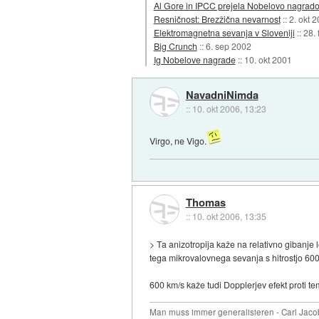
Al Gore in IPCC prejela Nobelovo nagrado
Resničnost: Brezžična nevarnost
::
2. okt 
Elektromagnetna sevanja v Sloveniji
::
28.
Big Crunch
::
6. sep 2002
Ig Nobelove nagrade
::
10. okt 2001
NavadniNimda
::
10. okt 2006, 13:23
Virgo, ne Vigo.
Thomas
::
10. okt 2006, 13:35
> Ta anizotropija kaže na relativno gibanje l
tega mikrovalovnega sevanja s hitrostjo 600
600 km/s kaže tudi Dopplerjev efekt proti te
Man muss immer generalisieren - Carl Jaco