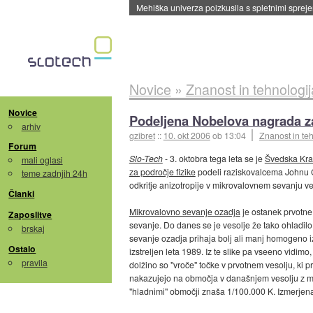
Mehiška univerza poizkusila s spletnimi sprejem
Novice
»
Znanost in tehnologij
Novice
Podeljena Nobelova nagrada za
arhiv
gzibret
::
10. okt 2006
ob 13:04
Znanost in te
Forum
Slo-Tech
- 3. oktobra tega leta se je
Švedska Kra
mali oglasi
za področje fizike
podeli raziskovalcema Johnu C.
teme zadnjih 24h
odkritje anizotropije v mikrovalovnem sevanju ve
Članki
Mikrovalovno sevanje ozadja
je ostanek prvotne 
Zaposlitve
sevanje. Do danes se je vesolje že tako ohladil
brskaj
sevanje ozadja prihaja bolj ali manj homogeno iz
Ostalo
izstreljen leta 1989. Iz te slike pa vseeno vid
pravila
dolžino so "vroče" točke v prvotnem vesolju, ki 
nakazujejo na območja v današnjem vesolju z ma
"hladnimi" območji znaša 1/100.000 K. Izmerjena