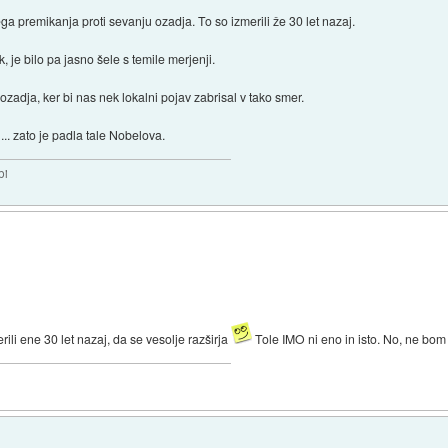
a premikanja proti sevanju ozadja. To so izmerili že 30 let nazaj.
 je bilo pa jasno šele s temile merjenji.
 ozadja, ker bi nas nek lokalni pojav zabrisal v tako smer.
.. zato je padla tale Nobelova.
bi
ili ene 30 let nazaj, da se vesolje razširja
Tole IMO ni eno in isto. No, ne bom tr