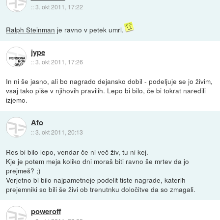
::
3. okt 2011, 17:22
Ralph Steinman
je ravno v petek umrl.
jype
::
3. okt 2011, 17:26
In ni še jasno, ali bo nagrado dejansko dobil - podeljuje se jo živim,
vsaj tako piše v njihovih pravilih. Lepo bi bilo, če bi tokrat naredili
izjemo.
Afo
::
3. okt 2011, 20:13
Res bi bilo lepo, vendar če ni več živ, tu ni kej.
Kje je potem meja koliko dni moraš biti ravno še mrtev da jo
prejmeš? ;)
Verjetno bi bilo najpametneje podelit tiste nagrade, katerih
prejemniki so bili še živi ob trenutnku določitve da so zmagali.
poweroff