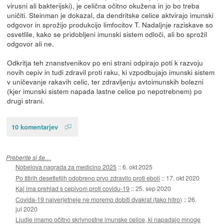
virusni ali bakterijski), je celična očitno okužena in jo bo treba
uničiti. Steinman je dokazal, da dendritske celice aktvirajo imunski
odgovor in sprožijo produkcijo limfocitov T. Nadaljnje raziskave so
osvetlile, kako se pridobljeni imunski sistem odloči, ali bo sprožil
odgovor ali ne.
Odkritja teh znanstvenikov po eni strani odpirajo poti k razvoju
novih cepiv in tudi zdravil proti raku, ki vzpodbujajo imunski sistem
v uničevanje rakavih celic, ter zdravljenju avtoimunskih bolezni
(kjer imunski sistem napada lastne celice po nepotrebnem) po
drugi strani.
10 komentarjev
Preberite si še…
Nobelova nagrada za medicino 2025
::
6. okt 2025
Po štirih desetletjih odobreno prvo zdravilo proti eboli
::
17. okt 2020
Kaj ima prehlad s cepivom proti covidu-19
::
25. sep 2020
Covida-19 najverjetneje ne moremo dobiti dvakrat (tako hitro)
::
26.
jul 2020
Ljudje imamo očitno skrivnostne imunske celice, ki napadajo mnoge