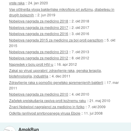
vrste raka
::
24. jan 2020
Vse očitnejša vloga bakterijske mikroflore pri avtizmu, diabetesu in
drugih boleznih
::
2. jun 2019
Nobelova nagrada za medicino 2018
::
2. okt 2018
Nobelova nagrada za medicino 2017
::
2. okt 2017
Nobelova nagrada za medicino 2016
::
3. okt 2016
Nobelova nagrada 2015 za medicino za boj proti parazitom
::
5. okt
2015
Nobelova nagrada za medicino 2013
::
7. okt 2013
Nobelova nagrada za medicino 2012
::
8. okt 2012
Napredek v boju proti HIV-u
::
16. apr 2012
Zakaj so virusi uporabni: zdravljenje raka, genska terapija,
biotehnologija, industrija
::
4. dec 2011
Zdravljenje raka s pomočjo genetsko spremenjenih bakterij
::
17. mar
2011
Nobelova nagrada za medicino 2010
::
4. okt 2010
Začetek preiskušanja cepiva proti kožnemu raku
::
21. maj 2010
Znani Nobelovi nagrajenci za medicino in fiziko
::
7. okt 2009
Odkrita ranljivost smrtonosnega virusa Ebole
::
11. jul 2008
AmokRun