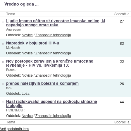
Vredno ogleda ...
Tema
Sporočila
»
Ljudje imamo očitno skrivnostne imunske celice, ki
27
napadajo mnoge vrste raka
Aggressor
Oddelek:
Novice
/
Znanost in tehnologija
»
Napredek v boju proti HIV-u
83
McHusch
Oddelek:
Novice
/
Znanost in tehnologija
»
Nov postopek zdravljenja kronične limfocitne
22
levkemije - HIV vs. levkemija 1:0
Brane2
Oddelek:
Novice
/
Znanost in tehnologija
»
prenos nalezljivih bolezni s komarjem
26
tsh2
Oddelek:
Loža
»
Naši raziskovalci uspešni na področju sintezne
44
biologije
R33D3M33R
Oddelek:
Novice
/
Znanost in tehnologija
Tema
Sporočila
Več podobnih tem