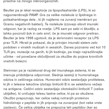
prisotne na mnogo mikroorganizmih.
Beutler pa je iskal receptorje za lipopolisaharide (LPS), ki so
najpomembnejši PAMP. Gre za velike molekule iz lipidnega in
polisaharidnega dela , ki jih najdemo na zunanji membrani po
Gramu negativnih bakterij. Te molekule izzovejo silovit imunski
odgovor, kar je razlog za vnetje. LPS sam po sebi ni škodljiv, a
lahko povzroči šok in celo smrt, če je imunski odgovor pretiran.
Beutler je leta 1998 ugotovil, da je skrivnostni receptor za LPS
prav TLR. Hkrati je pokazal, da je prirojen imunski sistem zelo
podoben v vinskih mušicah in sesalcih. Danes poznamo več kot 10
TLR-jev, mutacije na genih, ki jih kodirajo, pa imajo najrazličnejše
učinke - od povečane občutljivosti za okužbe do pojava kroničnih
vnetnih bolezni.
Steinman pa je raziskoval drug del imunskega sistema, ki se
imenuje pridobljena odpornost. Slednja sestoji iz humoralnega
odziva in celičnega odziva. Humoralni odziv sestavljajo protitelesa,
ki jih v telesne tekočine izločajo limfociti B in se selektivno vežejo
na antigene. Celični odziv sestavljajo citotoksični limfociti T (celice
ubijalke), ki uničujejo telesu lastne celice, ki pa so okužene.
Okužbo prepoznajo, ker celice nekaj notranjih proteinov
hidrolizirajo v peptide in jih pripnejo na zunanjost (kot neke vrste
zastavo). Če celica ubijalka ne prepozna teh peptidov (ker so