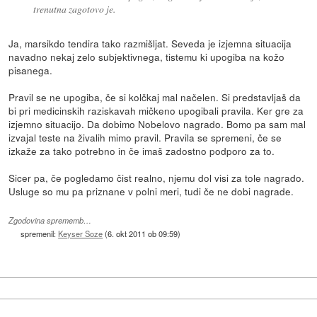
trenutna zagotovo je.
Ja, marsikdo tendira tako razmišljat. Seveda je izjemna situacija
navadno nekaj zelo subjektivnega, tistemu ki upogiba na kožo
pisanega.
Pravil se ne upogiba, če si kolčkaj mal načelen. Si predstavljaš da
bi pri medicinskih raziskavah mičkeno upogibali pravila. Ker gre za
izjemno situacijo. Da dobimo Nobelovo nagrado. Bomo pa sam mal
izvajal teste na živalih mimo pravil. Pravila se spremeni, če se
izkaže za tako potrebno in če imaš zadostno podporo za to.
Sicer pa, če pogledamo čist realno, njemu dol visi za tole nagrado.
Usluge so mu pa priznane v polni meri, tudi če ne dobi nagrade.
Zgodovina sprememb…
spremenil:
Keyser Soze
(
6. okt 2011 ob 09:59
)