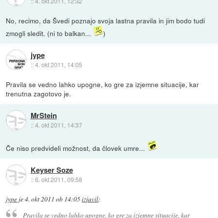
::
4. okt 2011, 12:32
No, recimo, da Švedi poznajo svoja lastna pravila in jim bodo tudi
zmogli sledit. (ni to balkan...
)
jype
::
4. okt 2011, 14:05
Pravila se vedno lahko upogne, ko gre za izjemne situacije, kar
trenutna zagotovo je.
MrStein
::
4. okt 2011, 14:37
Če niso predvideli možnost, da človek umre...
Keyser Soze
::
6. okt 2011, 09:58
jype
je
4. okt 2011 ob 14:05
izjavil
:
Pravila se vedno lahko upogne, ko gre za izjemne situacije, kar