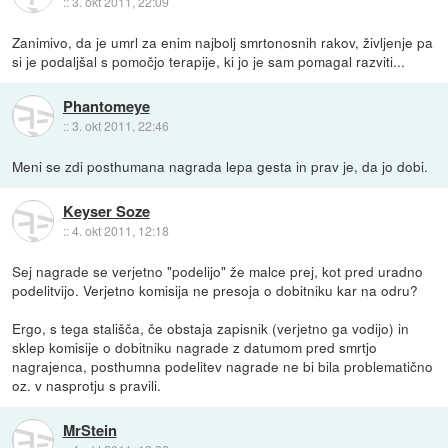
::
3. okt 2011, 22:09
Zanimivo, da je umrl za enim najbolj smrtonosnih rakov, življenje pa
si je podaljšal s pomočjo terapije, ki jo je sam pomagal razviti...
Phantomeye
::
3. okt 2011, 22:46
Meni se zdi posthumana nagrada lepa gesta in prav je, da jo dobi.
Keyser Soze
::
4. okt 2011, 12:18
Sej nagrade se verjetno "podelijo" že malce prej, kot pred uradno
podelitvijo. Verjetno komisija ne presoja o dobitniku kar na odru?
Ergo, s tega stališča, če obstaja zapisnik (verjetno ga vodijo) in
sklep komisije o dobitniku nagrade z datumom pred smrtjo
nagrajenca, posthumna podelitev nagrade ne bi bila problematično
oz. v nasprotju s pravili.
MrStein