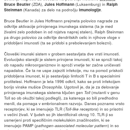
(ZDA),
(Luksemburg) in
Bruce Beutler
Jules Hoffmann
Ralph
(Kanada) za delo na področju
.
Steinman
imunologije
Bruce Beutler in Jules Hoffmann prejmeta polovico nagrade za
odkritje aktivacije prirojenega imunskega sistema (ta je med
živalmi zelo podoben in od rojstva naprej stalen), Ralph Steinman
pa drugo polovico za odkritje dendritskih celic in njihove vloge v
pridobljeni imunosti (ta se pridobi s prebolevanjem bolezni).
Človeški imunski sistem v grobem sestavljata dve vrsti imunosti.
Evolucijsko starejši je sistem prirojene imunosti, ki se sproži takoj
ob napadu mikroorganizmov in sproži vnetje ter začne uničevati
napadalce. Če ta ne uspe zajeziti infekcije, mu na pomoč priskoči
pridobljena imunost, ki jo sestavljajo limfociti T in B s specialnimi
protitelesi. Hoffmann je leta 1996 odkril, kako se proti infekcijam
borijo vinske mušice
. Ugotovil je, da je za delovanje
Drosophila
prirojenega imunskega sistema ključen gen
(mutanti v genu
Toll
Toll so ob okužbi takoj podlegli), za katerega so bili predhodno
menili, da pomaga v embrionalnem razvoju. Danes poznamo vrsto
receptorjev, ki se imenujejo TLR (
) in so prisotni
Toll-like receptors
v večini živali. V ljudeh so jih identificirali okrog 10. TLR-ji so
usmerjeni proti specifičnim molekulskim značilnostim, ki se
imenujejo PAMP (
) in so
pathogen-associated molecular pattern