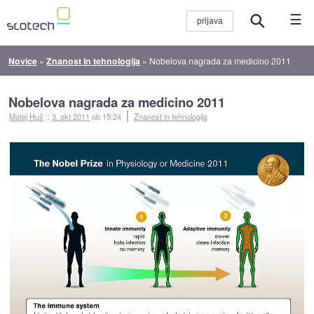
☰
Novice
»
Znanost in tehnologija
»
Nobelova nagrada za medicino 2011
Nobelova nagrada za medicino 2011
Matej Huš
::
3. okt 2011
ob 15:24
Znanost in tehnologija