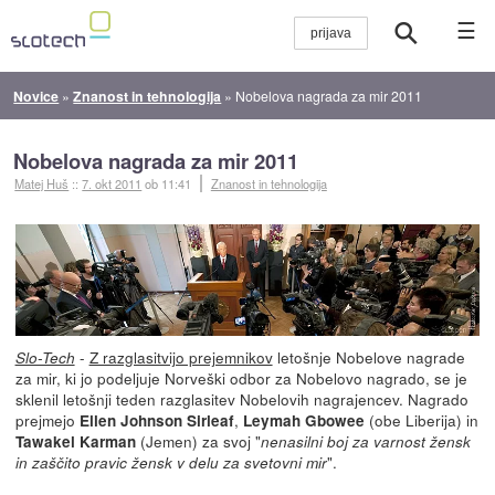
☰
Novice
»
Znanost in tehnologija
»
Nobelova nagrada za mir 2011
Nobelova nagrada za mir 2011
Matej Huš
::
7. okt 2011
ob 11:41
Znanost in tehnologija
-
Z razglasitvijo prejemnikov
letošnje Nobelove nagrade
Slo-Tech
za mir, ki jo podeljuje Norveški odbor za Nobelovo nagrado, se je
sklenil letošnji teden razglasitev Nobelovih nagrajencev. Nagrado
prejmejo
,
(obe Liberija) in
Ellen Johnson Sirleaf
Leymah Gbowee
(Jemen) za svoj "
Tawakel Karman
nenasilni boj za varnost žensk
".
in zaščito pravic žensk v delu za svetovni mir