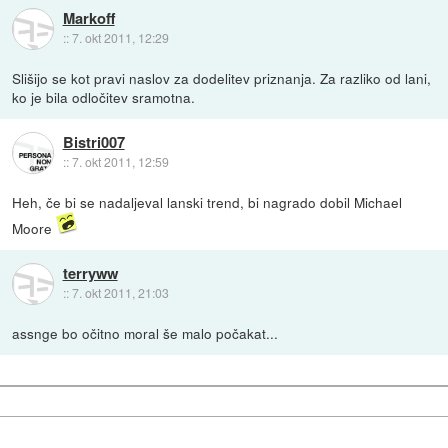
Markoff
::
7. okt 2011, 12:29
Slišijo se kot pravi naslov za dodelitev priznanja. Za razliko od lani,
ko je bila odločitev sramotna.
Bistri007
::
7. okt 2011, 12:59
Heh, če bi se nadaljeval lanski trend, bi nagrado dobil Michael
Moore
terryww
::
7. okt 2011, 21:03
assnge bo očitno moral še malo počakat...