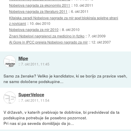
Nobelova nagrada za ekonomijo 2011
::
10. okt 2011
Nobelova nagrada za literaturo 2011
::
6. okt 2011
Kitajska zaradi Nobelove nagrade za mir spet blokirala spletne strani
z novicami
::
10. dec 2010
Nobelova nagrada za mir 2010
::
8. okt 2010
Znani Nobelovi nagrajenci za medicino in fiziko
::
7. okt 2009
Al Gore in IPCC prejela Nobelovo nagrado za mir
::
12. okt 2007
Mipe
::
7. okt 2011, 11:45
Samo za ženske? Veliko je kandidatov, ki se borijo za pravice vseh,
ne samo določene podskupine...
SuperVeloce
::
7. okt 2011, 11:54
V državah, v katerih prebivajo te dobitnice, bi predvideval da ta
podskupina potrebuje še posebno pozornost.
Pri nas si pa seveda domišljajo da jo...