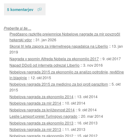
5 komentarjev
Preberite si še…
Predčasno razkritje prejemnice Nobelove nagrade za mir povzročil
hekerski vdor
::
31. jan 2026
Skoraj tri leta zapora za internetnega napadalca na Liberijo
::
13. jan
2019
Nagrada v spomin Alfreda Nobela za ekonomijo 2017
::
9. okt 2017
Napad DDoS od interneta odrezal Liberijo
::
3. nov 2016
Nobelova nagrada 2015 za ekonomijo za analizo potrošnje, revščine
in blaginje
::
12. okt 2015
Nobelova nagrada 2015 za medicino za boj proti parazitom
::
5. okt
2015
Nobelova nagrada za ekonomijo 2014
::
13. okt 2014
Nobelova nagrada za mir 2014
::
10. okt 2014
Nobelova nagrada za književnost 2014
::
9. okt 2014
Leslie Lamport prejel Turingovo nagrado
::
20. mar 2014
Nobelova nagrada za ekonomijo 2013
::
16. okt 2013
Nobelova nagrada za mir 2013
::
11. okt 2013
Nobelova nagrada za ekonomijo 2012
::
15. okt 2012