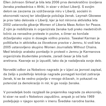
Ellen Johnson Sirleaf je bila leta 2006 prva demokratično izvoljena
ženska predsednica v Afriki, in sicer v državi Liberiji. S svojim
delom se zavzema za vzdrževanje miru v Liberiji, socialni in
ekonomski razvoj ter izboljšanje položaja žensk. Leymah Gbowee
je prav tako delovala v Liberiji, kjer je kot mirovna aktivistka leta
2002 ustanovila gibanje Women of Liberia Mass Action for Peace.
Z njim je mobilizirala in organizirala ženske tudi preko medetničnih
ločnic za nenasilne proteste in pozive, s čimer so končale
državljansko vojno in dosegle volilno pravico. Tawakel Karman je
političarka in aktivistka za človekove pravice v Jemnu, ki vodi leta
2005 ustanovljeno skupino Women Journalists Without Chains.
Med letošnjo arabsko pomladjo in protesti v Jemnu je Karmanova
organizirala študentske proteste, zaradi česar je bila tudi
aretirana. Kasneje so jo izpustili, tako da je nadaljevala svoje delo.
Norveški odbor za Nobelovo nagrado je v izjavi za javnost zapisal,
da želijo s podelitvijo letošnje nagrade pomagati končati zatiranje
žensk, ki se še vedno pojavlja v mnogo državah, in pokazati na
potencial za demokracijo in mir, ki ga nosijo ženske.
V ponedeljek bodo razglasili še prejemnika nagrade za ekonomijo,
ki sicer ne sodi v Nobelovo zapuščino, ampak jo od leta 1969
podeljujejo v njegov spomin v imenu Švedske narodne banke.