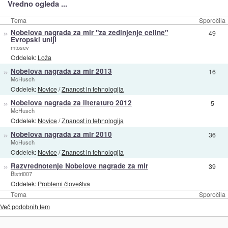
Vredno ogleda ...
Tema
Sporočila
»
Nobelova nagrada za mir "za zedinjenje celine"
49
Evropski uniji
mtosev
Oddelek:
Loža
»
Nobelova nagrada za mir 2013
16
McHusch
Oddelek:
Novice
/
Znanost in tehnologija
»
Nobelova nagrada za literaturo 2012
5
McHusch
Oddelek:
Novice
/
Znanost in tehnologija
»
Nobelova nagrada za mir 2010
36
McHusch
Oddelek:
Novice
/
Znanost in tehnologija
»
Razvrednotenje Nobelove nagrade za mir
39
Bistri007
Oddelek:
Problemi človeštva
Tema
Sporočila
Več podobnih tem