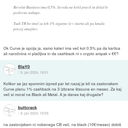
Revolut Business ima 0,5%. Seveda ne kršiš pravil in delaš le
poslovne nakupe.
Tudi TR bo imel za teh 1% sigurno že v startu ali pa kmalu
precej omejitev.
Ok Curve je opcija ja, samo kateri ima več kot 0.5% pa da kartica
ali naročnina ni plačljiva in da cashback ni v crypto ampak v €€?
BlaY0
::
9. jan 2024, 19:01
Kolikor se jaz spomnim izpred par let nazaj je bil na zastonskem
Curve planu 1% cashback na 3 izbrane štacune en mesec. Za kaj
več si moral na Black ali Metal. A je danes kaj drugače?
buttcrack
::
9. jan 2024, 19:55
na zastonjskem ni nobenega CB več, na black (10€/mesec) dobiš