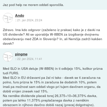
Jaz pod help ne morem oddati sporočila.
Ando
::
21. jan 2024, 23:24
Zdravo. Ima kdo odgovor (zaželeno iz prakse) kako je z davki na
US dividende? Ali se uporablja W-8BEN za izogibanje dvojnemu
obdavčevanju med ZDA in Slovenijo? In, ali Nemčija zadrži kakšen
davek?
pingme
::
22. jan 2024, 11:41
Med SLO in USA deluje (W-8BEN) in ti odbijejo 15%, kolikor prizna
tudi FURS.
Med SLO in EU državami pa žal ni tako - davek se ti zaračuna na
polno, furs prizna le 15% in zaračuna še dodatnih 10%, potem
imaš pa možnost sam oddati vlogo pri tujem davčnem organu, da
dobiš vrnjen znesek nad 15%.
Na nemške dividende placaš torej 26,375+10=36,375% davka,
potem pa lahko 11,375% preplačanega davka z nemškim
obrazcem in njihovo davčno dobiš nazaj (precej dolgotrajno).