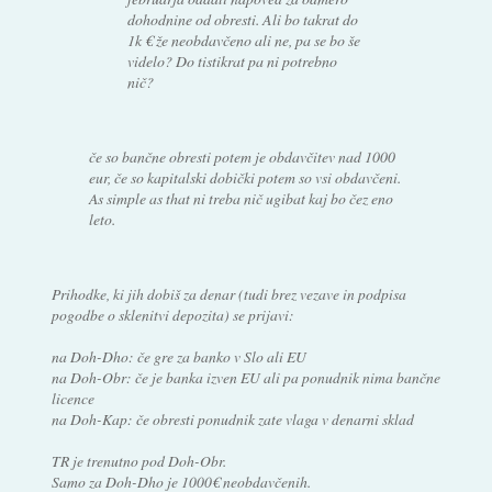
dohodnine od obresti. Ali bo takrat do
1k € že neobdavčeno ali ne, pa se bo še
videlo? Do tistikrat pa ni potrebno
nič?
če so bančne obresti potem je obdavčitev nad 1000
eur, če so kapitalski dobički potem so vsi obdavčeni.
As simple as that ni treba nič ugibat kaj bo čez eno
leto.
Prihodke, ki jih dobiš za denar (tudi brez vezave in podpisa
pogodbe o sklenitvi depozita) se prijavi:
na Doh-Dho: če gre za banko v Slo ali EU
na Doh-Obr: če je banka izven EU ali pa ponudnik nima bančne
licence
na Doh-Kap: če obresti ponudnik zate vlaga v denarni sklad
TR je trenutno pod Doh-Obr.
Samo za Doh-Dho je 1000€ neobdavčenih.