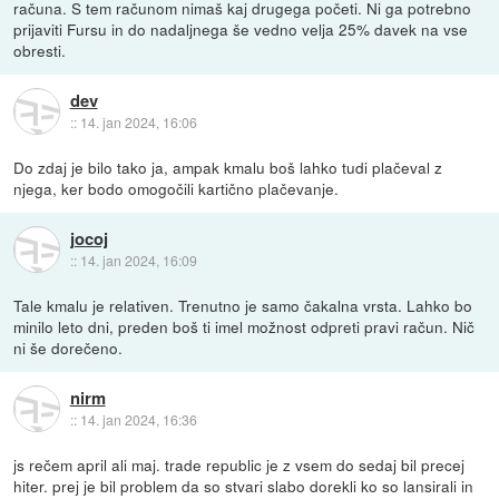
računa. S tem računom nimaš kaj drugega početi. Ni ga potrebno
prijaviti Fursu in do nadaljnega še vedno velja 25% davek na vse
obresti.
dev
::
14. jan 2024, 16:06
Do zdaj je bilo tako ja, ampak kmalu boš lahko tudi plačeval z
njega, ker bodo omogočili kartično plačevanje.
jocoj
::
14. jan 2024, 16:09
Tale kmalu je relativen. Trenutno je samo čakalna vrsta. Lahko bo
minilo leto dni, preden boš ti imel možnost odpreti pravi račun. Nič
ni še dorečeno.
nirm
::
14. jan 2024, 16:36
js rečem april ali maj. trade republic je z vsem do sedaj bil precej
hiter. prej je bil problem da so stvari slabo dorekli ko so lansirali in