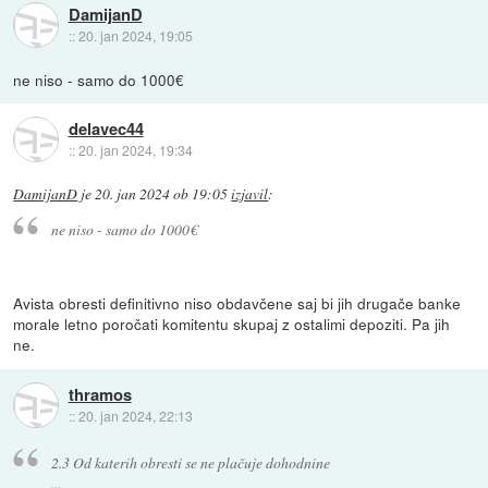
DamijanD
::
20. jan 2024, 19:05
ne niso - samo do 1000€
delavec44
::
20. jan 2024, 19:34
DamijanD
je
20. jan 2024 ob 19:05
izjavil
:
ne niso - samo do 1000€
Avista obresti definitivno niso obdavčene saj bi jih drugače banke
morale letno poročati komitentu skupaj z ostalimi depoziti. Pa jih
ne.
thramos
::
20. jan 2024, 22:13
2.3 Od katerih obresti se ne plačuje dohodnine
...