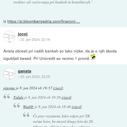
sredstev ali varčevanja pri bankah in hranilnicah."
iz
https://si.bloombergadria.com/financni-...
jocoj
::
20. jan 2024, 22:16
Avista obresti pri naših bankah so tako nizke, da je o njih škoda
izgubljati besed. Pri Unicredit so recimo 1 promil.
gansta
::
20. jan 2024, 23:05
pingme
je
8. jan 2024 ob 19:57
izjavil
:
Tidule
je
8. jan 2024 ob 19:26
izjavil
:
Wad@
je
8. jan 2024 ob 18:46
izjavil
:
Če prav razumem, kdor odpre pri TR
račun letos, bo moral drugo leto do 28.
februarja oddati napoved za odmero