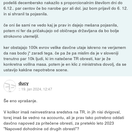
podeliš decembersko nakazilo s proporcionalnim številom dni do
6.12.. par centov če bo narobe gor ali dol. jaz bom prijavil do 6. 12.
in si shranil ta pojasnila.
če oni še sami ne vedo kaj je prav in dajejo mešana pojasnila,
potem ni fer da pričakujejo od običnega državljana da bo bolje
strokovno utemeljil.
ker obstajajo 100k evrov velike davčne utaje iskreno ne verjamem
da nas bodo j* zaradi tega. če pa že pa mislim da je v sloveniji
trenutno par 10k ljudi, ki im natečene TR obresti, kar je že
konkretna volilna masa. potem je en klic z ministrstva dovolj, da se
ustavijo kakšne nepotrebne scene.
ducy
::
19. jan 2024, 12:47
Še eno vprašanje.
V kolikor imaš neinvestirana sredstva na TR, in jih nisi dvigoval,
torej imaš še vedno na accountu, ali je prav tako potrebno oddati
davčno napoved za pritečene obresti, za preteklo leto 2023
"Napoved dohodnine od drugih obresti"?