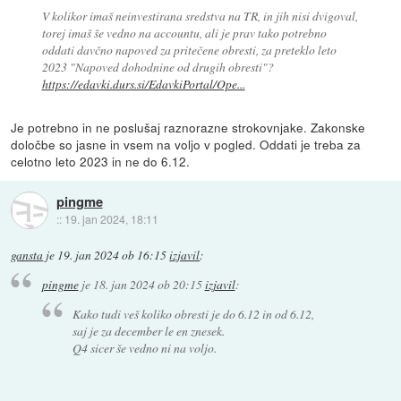
V kolikor imaš neinvestirana sredstva na TR, in jih nisi dvigoval,
torej imaš še vedno na accountu, ali je prav tako potrebno
oddati davčno napoved za pritečene obresti, za preteklo leto
2023 "Napoved dohodnine od drugih obresti"?
https://edavki.durs.si/EdavkiPortal/Ope...
Je potrebno in ne poslušaj raznorazne strokovnjake. Zakonske
določbe so jasne in vsem na voljo v pogled. Oddati je treba za
celotno leto 2023 in ne do 6.12.
pingme
::
19. jan 2024, 18:11
gansta
je
19. jan 2024 ob 16:15
izjavil
:
pingme
je
18. jan 2024 ob 20:15
izjavil
:
Kako tudi veš koliko obresti je do 6.12 in od 6.12,
saj je za december le en znesek.
Q4 sicer še vedno ni na voljo.