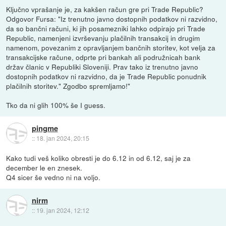
Ključno vprašanje je, za kakšen račun gre pri Trade Republic?
Odgovor Fursa: "Iz trenutno javno dostopnih podatkov ni razvidno,
da so bančni računi, ki jih posamezniki lahko odpirajo pri Trade
Republic, namenjeni izvrševanju plačilnih transakcij in drugim
namenom, povezanim z opravljanjem bančnih storitev, kot velja za
transakcijske račune, odprte pri bankah ali podružnicah bank
držav članic v Republiki Sloveniji. Prav tako iz trenutno javno
dostopnih podatkov ni razvidno, da je Trade Republic ponudnik
plačilnih storitev." Zgodbo spremljamo!"
Tko da ni glih 100% še I guess.
pingme
::
18. jan 2024, 20:15
Kako tudi veš koliko obresti je do 6.12 in od 6.12, saj je za
december le en znesek.
Q4 sicer še vedno ni na voljo.
nirm
::
19. jan 2024, 12:12