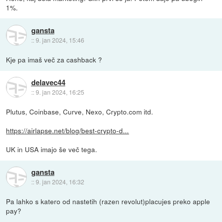
1%.
gansta
::
9. jan 2024, 15:46
Kje pa imaš več za cashback ?
delavec44
::
9. jan 2024, 16:25
Plutus, Coinbase, Curve, Nexo, Crypto.com itd.
https://airlapse.net/blog/best-crypto-d...
UK in USA imajo še več tega.
gansta
::
9. jan 2024, 16:32
Pa lahko s katero od nastetih (razen revolut)placujes preko apple
pay?