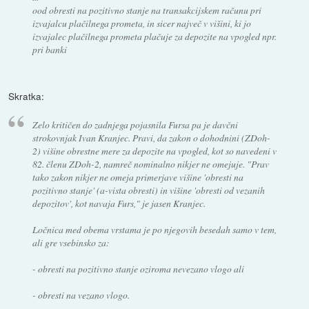
ood obresti na pozitivno stanje na transakcijskem računu pri
izvajalcu plačilnega prometa, in sicer največ v višini, ki jo
izvajalec plačilnega prometa plačuje za depozite na vpogled npr.
pri banki
Skratka:
Zelo kritičen do zadnjega pojasnila Fursa pa je davčni
strokovnjak Ivan Kranjec. Pravi, da zakon o dohodnini (ZDoh-
2) višine obrestne mere za depozite na vpogled, kot so navedeni v
82. členu ZDoh-2, namreč nominalno nikjer ne omejuje. "Prav
tako zakon nikjer ne omeja primerjave višine 'obresti na
pozitivno stanje' (a-vista obresti) in višine 'obresti od vezanih
depozitov', kot navaja Furs," je jasen Kranjec.
Ločnica med obema vrstama je po njegovih besedah samo v tem,
ali gre vsebinsko za:
- obresti na pozitivno stanje oziroma nevezano vlogo ali
- obresti na vezano vlogo.