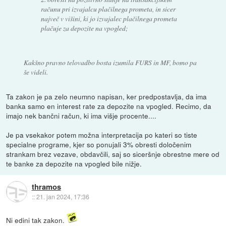
računu pri izvajalcu plačilnega prometa, in sicer
največ v višini, ki jo izvajalec plačilnega prometa
plačuje za depozite na vpogled;
Kakšno pravno telovadbo bosta izumila FURS in MF, bomo pa
še videli.
Ta zakon je pa zelo neumno napisan, ker predpostavlja, da ima
banka samo en interest rate za depozite na vpogled. Recimo, da
imajo nek bančni račun, ki ima višje procente....
Je pa vsekakor potem možna interpretacija po kateri so tiste
specialne programe, kjer so ponujali 3% obresti določenim
strankam brez vezave, obdavčili, saj so siceršnje obrestne mere od
te banke za depozite na vpogled bile nižje.
thramos
::
21. jan 2024, 17:36
Ni edini tak zakon.