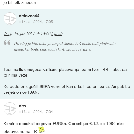
je bil folk zmeden
delavec44
::
14. jan 2024, 17:05
dev
je
14. jan 2024 ob 16:06
izjavil
:
Do zdaj je bilo tako ja, ampak kmalu boš lahko tudi plačeval z
njega, ker bodo omogočili kartično plačevanje.
Tudi mbills omogoča kartično plačevanje, pa ni tvoj TRR. Tako, da
to nima veze.
Ko bodo omogočili SEPA ven/not kamorkoli, potem pa ja. Ampak bo
verjetno nov IBAN.
dev
::
18. jan 2024, 17:34
Končno dočakali odgovor FURSa. Obresti po 6.12. do 1000 niso
obdavčene na TR