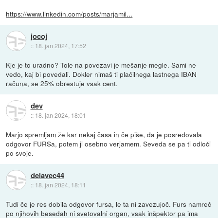
https://www.linkedin.com/posts/marjamil...
jocoj
::
18. jan 2024, 17:52
Kje je to uradno? Tole na povezavi je mešanje megle. Sami ne
vedo, kaj bi povedali. Dokler nimaš ti plačilnega lastnega IBAN
računa, se 25% obrestuje vsak cent.
dev
::
18. jan 2024, 18:01
Marjo spremljam že kar nekaj časa in če piše, da je posredovala
odgovor FURSa, potem ji osebno verjamem. Seveda se pa ti odloči
po svoje.
delavec44
::
18. jan 2024, 18:11
Tudi če je res dobila odgovor fursa, le ta ni zavezujoč. Furs namreč
po njihovih besedah ni svetovalni organ, vsak inšpektor pa ima