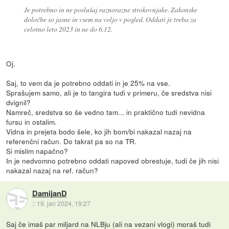
Je potrebno in ne poslušaj raznorazne strokovnjake. Zakonske
določbe so jasne in vsem na voljo v pogled. Oddati je treba za
celotno leto 2023 in ne do 6.12.
Oj.
Saj, to vem da je potrebno oddati in je 25% na vse.
Sprašujem samo, ali je to tangira tudi v primeru, če sredstva nisi
dvignil?
Namreč, sredstva so še vedno tam... in praktično tudi nevidna
fursu in ostalim.
Vidna in prejeta bodo šele, ko jih bom/bi nakazal nazaj na
referenčni račun. Do takrat pa so na TR.
Si mislim napačno?
In je nedvomno potrebno oddati napoved obrestuje, tudi če jih nisi
nakazal nazaj na ref. račun?
DamijanD
::
19. jan 2024, 19:27
Saj če imaš par miljard na NLBju (ali na vezani vlogi) moraš tudi