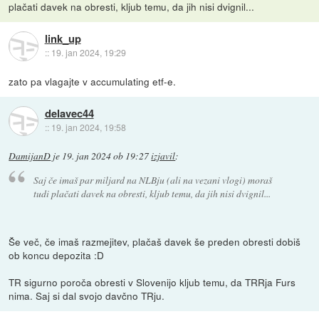
plačati davek na obresti, kljub temu, da jih nisi dvignil...
link_up
::
19. jan 2024, 19:29
zato pa vlagajte v accumulating etf-e.
delavec44
::
19. jan 2024, 19:58
DamijanD
je
19. jan 2024 ob 19:27
izjavil
:
Saj če imaš par miljard na NLBju (ali na vezani vlogi) moraš
tudi plačati davek na obresti, kljub temu, da jih nisi dvignil...
Še več, če imaš razmejitev, plačaš davek še preden obresti dobiš
ob koncu depozita :D
TR sigurno poroča obresti v Slovenijo kljub temu, da TRRja Furs
nima. Saj si dal svojo davčno TRju.