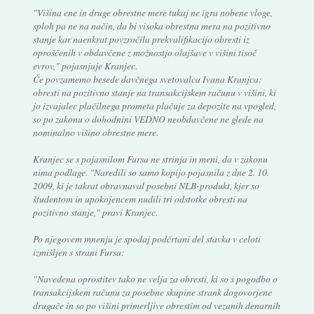
"Višina ene in druge obrestne mere tukaj ne igra nobene vloge,
sploh pa ne na način, da bi visoka obrestna mera na pozitivno
stanje kar naenkrat povzročila prekvalifikacijo obresti iz
oproščenih v obdavčene z možnostjo olajšave v višini tisoč
evrov," pojasnjuje Kranjec.
Če povzamemo besede davčnega svetovalca Ivana Kranjca:
obresti na pozitivno stanje na transakcijskem računu v višini, ki
jo izvajalec plačilnega prometa plačuje za depozite na vpogled,
so po zakonu o dohodnini VEDNO neobdavčene ne glede na
nominalno višino obrestne mere.
Kranjec se s pojasnilom Fursa ne strinja in meni, da v zakonu
nima podlage. "Naredili so samo kopijo pojasnila z dne 2. 10.
2009, ki je takrat obravnaval posebni NLB-produkt, kjer so
študentom in upokojencem nudili tri odstotke obresti na
pozitivno stanje," pravi Kranjec.
Po njegovem mnenju je spodaj podčrtani del stavka v celoti
izmišljen s strani Fursa:
"Navedena oprostitev tako ne velja za obresti, ki so s pogodbo o
transakcijskem računu za posebne skupine strank dogovorjene
drugače in so po višini primerljive obrestim od vezanih denarnih