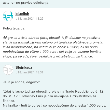
avtonomno pravico odločanja.
bluefish
::
18. jan 2024, 18:25
Poleg tega pa:
Ali gre za avista obresti (torej obresti, ki jih dobimo na pozitivno
stanje na transakcijskem računu pri izvajalcu plačilnega prometa),
ki so neobdavčene, pa četudi bi jih dobili 10 tisoč, ali pa bodo
neobdavčene do višine 1.000 evrov kot velja za vezane bančne
vloge, pa se zdaj Furs, usklajuje z ministrstvom za finance.
Steinkauz
::
18. jan 2024, 18:31
Ja in je spodaj odgovor:
"Zdaj je jasno tudi za obresti, prejete na Trade Republic, po 6. 12.
do 31. 12.! Odločitev Furs je bila usklajena z ministrstvom za
finance.
Na kratko - tudi te obresti so neobdavčene do zneska 1.000 evrov.