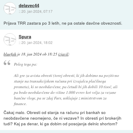
delavec44
::
20. jan 2024, 07:17
Prijava TRR zastara po 3 letih, ne pa ostale davčne obveznosti.
Spura
::
20. jan 2024, 18:02
bluefish
je
18. jan 2024 ob 18:25
izjavil
:
Poleg tega pa:
Ali gre za avista obresti (torej obresti, ki jih dobimo na pozitivno
stanje na transakcijskem računu pri izvajalcu plačilnega
prometa), ki so neobdavčene, pa četudi bi jih dobili 10 tisoč, ali
pa bodo neobdavčene do višine 1.000 evrov kot velja za vezane
bančne vloge, pa se zdaj Furs, usklajuje z ministrstvom za
finance.
Čakaj malo. Obresti od stanja na računu pri bankah so
neobdavčene neomejeno, če ni vezave? In obresti pri brokerjih
tudi? Kaj pa denar, ki ga dobim od posojanja delnic shortom?