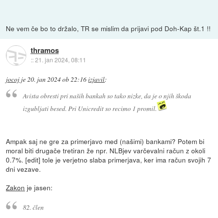
Ne vem če bo to držalo, TR se mislim da prijavi pod Doh-Kap št.1 !!
thramos
::
21. jan 2024, 08:11
jocoj
je
20. jan 2024 ob 22:16
izjavil
:
Avista obresti pri naših bankah so tako nizke, da je o njih škoda
izgubljati besed. Pri Unicredit so recimo 1 promil.
Ampak saj ne gre za primerjavo med (našimi) bankami? Potem bi
moral biti drugače tretiran že npr. NLBjev varčevalni račun z okoli
0.7%. [edit] tole je verjetno slaba primerjava, ker ima račun svojih 7
dni vezave.
Zakon
je jasen:
82. člen