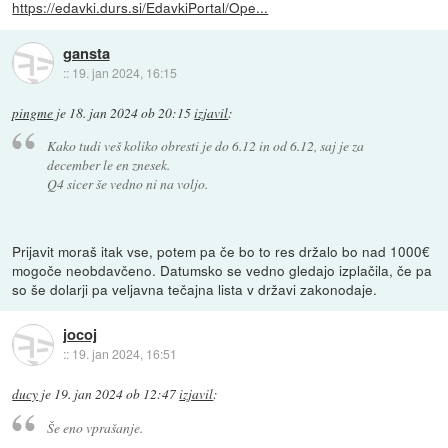
https://edavki.durs.si/EdavkiPortal/Ope...
gansta
::
19. jan 2024, 16:15
pingme
je
18. jan 2024 ob 20:15
izjavil
:
Kako tudi veš koliko obresti je do 6.12 in od 6.12, saj je za
december le en znesek.
Q4 sicer še vedno ni na voljo.
Prijavit moraš itak vse, potem pa če bo to res držalo bo nad 1000€
mogoče neobdavčeno. Datumsko se vedno gledajo izplačila, če pa
so še dolarji pa veljavna tečajna lista v državi zakonodaje.
jocoj
::
19. jan 2024, 16:51
ducy
je
19. jan 2024 ob 12:47
izjavil
:
Še eno vprašanje.