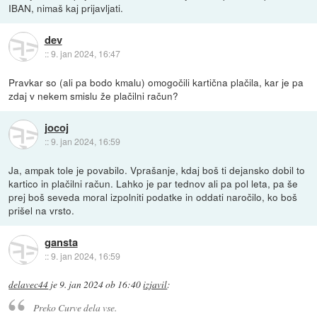
IBAN, nimaš kaj prijavljati.
dev
::
9. jan 2024, 16:47
Pravkar so (ali pa bodo kmalu) omogočili kartična plačila, kar je pa
zdaj v nekem smislu že plačilni račun?
jocoj
::
9. jan 2024, 16:59
Ja, ampak tole je povabilo. Vprašanje, kdaj boš ti dejansko dobil to
kartico in plačilni račun. Lahko je par tednov ali pa pol leta, pa še
prej boš seveda moral izpolniti podatke in oddati naročilo, ko boš
prišel na vrsto.
gansta
::
9. jan 2024, 16:59
delavec44
je
9. jan 2024 ob 16:40
izjavil
:
Preko Curve dela vse.