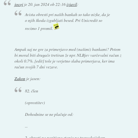
jocoj
je
20. jan 2024 ob 22:16
izjavil
:
Avista obresti pri naših bankah so tako nizke, da je
o njih škoda izgubljati besed. Pri Unicredit so
recimo 1 promil.
Ampak saj ne gre za primerjavo med (našimi) bankami? Potem
bi moral biti drugače tretiran že npr. NLBjev varčevalni račun z
okoli 0.7%. [edit] tole je verjetno slaba primerjava, ker ima
račun svojih 7 dni vezave.
Zakon
je jasen:
82. člen
(oprostitev)
Dohodnine se ne plačuje od:
...
2. obresti na pozitivno stanje na transakcijskem