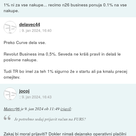
1% ni za vse nakupe... recimo n26 business ponuja 0.1% na vse
nakupe.
delavec44
::
9. jan 2024, 16:40
Preko Curve dela vse.
Revolut Business ima 0,5%. Seveda ne kršiš pravil in delaš le
poslovne nakupe.
Tudi TR bo imel za teh 1% sigurno že v startu ali pa kmalu precej
omejitev.
jocoj
::
9. jan 2024, 16:43
Matevz96
je
9. jan 2024 ob 11:49
izjavil
:
Je potrebno sedaj prijavit račun na FURS?
Zakaj bi moral prijaviti? Dokler nimaš dejansko operativni plačilni