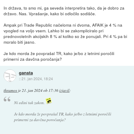
In država, to smo mi, ga seveda interpretira tako, da je dobro za
državo. Nas. Vprašanje, kako bi odločilo sodišče.
Ampak pri Trade Republic načeloma ni dvoma, AFAIK je 4 % na
vpogled na voljo vsem. Lahko bi se zakompliciralo pri
prednovoletnih akcijskih 8 % al koliko so že ponujali. Pri 4 % pa bi
moralo biti jasno.
Je kdo morda že povprašal TR, kako je/bo z letnimi poročili
primerni za davčna poročanja?
gansta
::
21. jan 2024, 18:24
thramos
je
21. jan 2024 ob 17:36
izjavil
:
Ni edini tak zakon.
Je kdo morda že povprašal TR, kako je/bo z letnimi poročili
primerni za davčna poročanja?