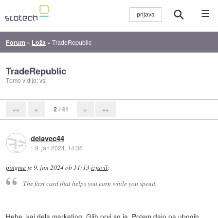
☰
Forum
»
Loža
»
TradeRepublic
TradeRepublic
Temo vidijo: vsi
2
/ 41
««
«
»
»»
delavec44
::
9. jan 2024, 14:36
pingme
je
9. jan 2024 ob 11:13
izjavil
:
The first card that helps you earn while you spend.
Hehe, kaj dela marketing. Glih prvi so ja. Potem dajo pa ubogih