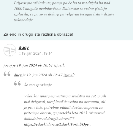
Prijavit moraš itak vse, potem pa če bo to res držalo bo nad
1000€ mogoče neobdavčeno. Datumsko se vedno gledajo
izplačila, če pa so še dolarji pa veljavna tečajna lista v državi
zakonodaje.
Za eno in drugo sta različna obrazca!
ducy
::
19. jan 2024, 19:14
jocoj
je
19. jan 2024 ob 16:51
izjavil
:
ducy
je
19. jan 2024 ob 12:47
izjavil
:
Še eno vprašanje.
V kolikor imaš neinvestirana sredstva na TR, in jih
nisi dvigoval, torej imaš še vedno na accountu, ali
je prav tako potrebno oddati davčno napoved za
pritečene obresti, za preteklo leto 2023 "Napoved
dohodnine od drugih obresti"?
https://edavki.durs.si/EdavkiPortal/Ope
...