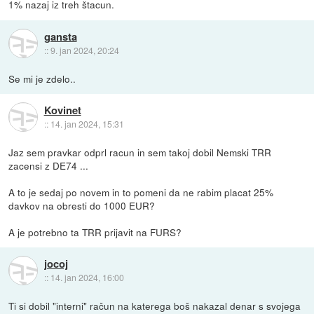
1% nazaj iz treh štacun.
gansta
::
9. jan 2024, 20:24
Se mi je zdelo..
Kovinet
::
14. jan 2024, 15:31
Jaz sem pravkar odprl racun in sem takoj dobil Nemski TRR
zacensi z DE74 ...
A to je sedaj po novem in to pomeni da ne rabim placat 25%
davkov na obresti do 1000 EUR?
A je potrebno ta TRR prijavit na FURS?
jocoj
::
14. jan 2024, 16:00
Ti si dobil "interni" račun na katerega boš nakazal denar s svojega