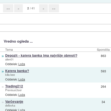
2
/ 41
««
«
»
»»
Vredno ogleda ...
Tema
Sporočila
»
Depozit - katera banka ima najvišje obresti?
863
alien01
Oddelek:
Loža
»
Katera banka?
593
killa bee
Oddelek:
Loža
»
Trading212
264
PreviousUser
Oddelek:
Loža
»
Varčevanje
34
dellovka
Oddelek:
Loža