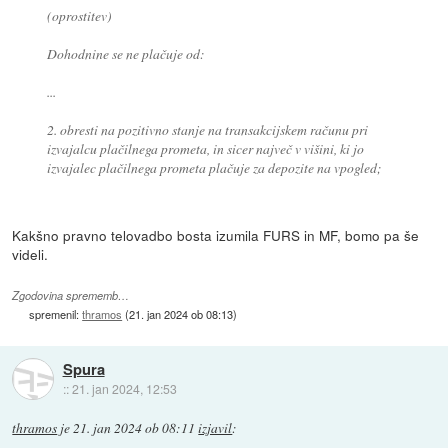
(oprostitev)
Dohodnine se ne plačuje od:
...
2. obresti na pozitivno stanje na transakcijskem računu pri
izvajalcu plačilnega prometa, in sicer največ v višini, ki jo
izvajalec plačilnega prometa plačuje za depozite na vpogled;
Kakšno pravno telovadbo bosta izumila FURS in MF, bomo pa še
videli.
Zgodovina sprememb…
spremenil:
thramos
(
21. jan 2024 ob 08:13
)
Spura
::
21. jan 2024, 12:53
thramos
je
21. jan 2024 ob 08:11
izjavil
: