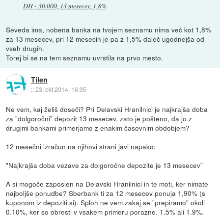
DH - 30.000, 13 mesecev, 1,8%
Seveda ima, nobena banka na tvojem seznamu nima več kot 1,8%
za 13 mesecev, pri 12 mesecih je pa z 1,5% daleč ugodnejša od
vseh drugih.
Torej bi se na tem seznamu uvrstila na prvo mesto.
Tilen
::
23. okt 2014, 16:35
Ne vem, kaj želiš doseči? Pri Delavski Hranilnici je najkrajša doba
za "dolgoročni" depozit 13 mesecev, zato je pošteno, da jo z
drugimi bankami primerjamo z enakim časovnim obdobjem?
12 mesečni izračun na njihovi strani javi napako;
"Najkrajša doba vezave za dolgoročne depozite je 13 mesecev"
A si mogoče zaposlen na Delavski Hranilnici in te moti, ker nimate
najboljše ponudbe? Sberbank ti za 12 mesecev ponuja 1,90% (s
kuponom iz depoziti.si). Sploh ne vem zakaj se "prepiramo" okoli
0.10%, ker so obresti v vsakem primeru porazne. 1.5% ali 1.9%.