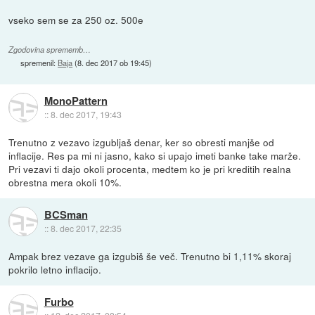
vseko sem se za 250 oz. 500e
Zgodovina sprememb…
spremenil:
Baja
(
8. dec 2017 ob 19:45
)
MonoPattern
::
8. dec 2017, 19:43
Trenutno z vezavo izgubljaš denar, ker so obresti manjše od
inflacije. Res pa mi ni jasno, kako si upajo imeti banke take marže.
Pri vezavi ti dajo okoli procenta, medtem ko je pri kreditih realna
obrestna mera okoli 10%.
BCSman
::
8. dec 2017, 22:35
Ampak brez vezave ga izgubiš še več. Trenutno bi 1,11% skoraj
pokrilo letno inflacijo.
Furbo