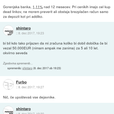
Gorenjska banka,
1,11%
nad 12 mesecev. Pri cenikih imajo cel kup
dead linkov, ne morem preverit ali obstaja brezplačen račun samo
za depozit kot pri addiko.
shintaro
::
8. dec 2017, 19:23
bi bil kdo tako prijazen da mi zračuna koliko bi dobil dobička če bi
vezal 50.000EUR (nimam ampak me zanima) za 5 ali 10 let.
okvirno seveda
Zgodovina sprememb…
spremenilo:
shintaro
(
8. dec 2017 ob 19:23
)
Furbo
::
8. dec 2017, 19:27
Nič, če upoštevaš vse dejavnike.
shintaro
::
8. dec 2017, 19:30