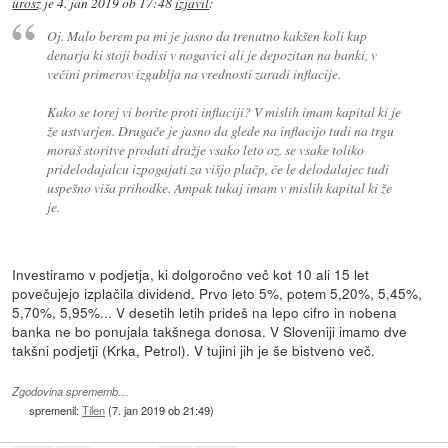
urosz
je
4. jan 2019 ob 17:48
izjavil
:
Oj. Malo berem pa mi je jasno da trenutno kakšen koli kup
denarja ki stoji bodisi v nogavici ali je depozitan na banki, v
večini primerov izgublja na vrednosti zaradi inflacije.
Kako se torej vi borite proti inflaciji? V mislih imam kapital ki je
že ustvarjen. Drugače je jasno da glede na inflacijo tudi na trgu
moraš storitve prodati dražje vsako leto oz. se vsake toliko
pridelodajalcu izpogajati za višjo plačp, če le delodalajec tudi
uspešno viša prihodke. Ampak tukaj imam v mislih kapital ki že
je.
Investiramo v podjetja, ki dolgoročno več kot 10 ali 15 let
povečujejo izplačila dividend. Prvo leto 5%, potem 5,20%, 5,45%,
5,70%, 5,95%... V desetih letih prideš na lepo cifro in nobena
banka ne bo ponujala takšnega donosa. V Sloveniji imamo dve
takšni podjetji (Krka, Petrol). V tujini jih je še bistveno več.
Zgodovina sprememb…
spremenil:
Tilen
(
7. jan 2019 ob 21:49
)