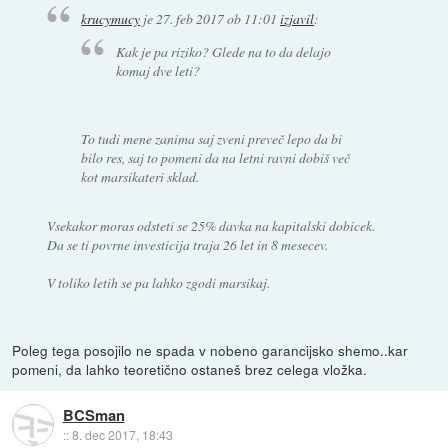
krucymucy
je
27. feb 2017 ob 11:01
izjavil
:
Kak je pa riziko? Glede na to da delajo
komaj dve leti?
To tudi mene zanima saj zveni preveč lepo da bi
bilo res, saj to pomeni da na letni ravni dobiš več
kot marsikateri sklad.
Vsekakor moras odsteti se 25% davka na kapitalski dobicek.
Da se ti povrne investicija traja 26 let in 8 mesecev.
V toliko letih se pa lahko zgodi marsikaj.
Poleg tega posojilo ne spada v nobeno garancijsko shemo..kar
pomeni, da lahko teoretično ostaneš brez celega vložka.
BCSman
::
8. dec 2017, 18:43