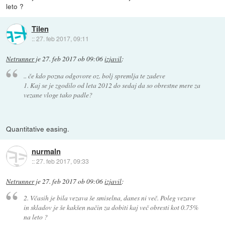
leto ?
Tilen
::
27. feb 2017, 09:11
Netrunner
je
27. feb 2017 ob 09:06
izjavil
:
.. če kdo pozna odgovore oz. bolj spremlja te zadeve
1. Kaj se je zgodilo od leta 2012 do sedaj da so obrestne mere za
vezane vloge tako padle?
Quantitative easing.
nurmaln
::
27. feb 2017, 09:33
Netrunner
je
27. feb 2017 ob 09:06
izjavil
:
2. Včasih je bila vezava še smiselna, danes ni več. Poleg vezave
in skladov je še kakšen način za dobiti kaj več obresti kot 0.75%
na leto ?