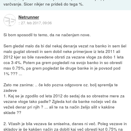
varčvanje. Sicer nikjer ne prideš do tega %.
Netrunner
::
27. feb 2017, 09:06
Si bom sposodil to temo, da ne načenjam nove.
Sem gledal malo da bi dal nekaj denarja vezat na banko in sem šel
malo guglat obresti in sem dobil neke primerjave iz leta 2011 ali
2012 kjer so bile navedene obrsti za vezane vloge za dobo 1 leta
cca 3-4%. Potem pa grem pogledati na svojo banko in so obresti
max 0.75%, pa grem pogledat še druge banke in je povsod pod
1% ??? ...
Zato me zanima: .. če kdo pozna odgovore oz. bolj spremlja te
zadeve
1. Kaj se je zgodilo od leta 2012 do sedaj da so obrestne mere za
vezane vloge tako padle? Zgleda kot da banke nočejo več da
vežeš denar pri njih ? ... ali te na ta način želijo silit v kakšne
sklade ??
2. Včasih je bila vezava še smiselna, danes ni več. Poleg vezave in
skladov je še kakšen način za dobiti kaj več obresti kot 0.75% na