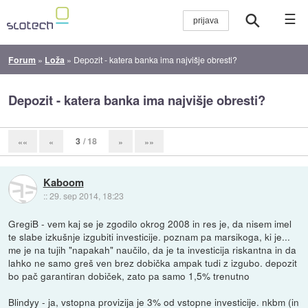
☰
Forum
»
Loža
»
Depozit - katera banka ima najvišje obresti?
Depozit - katera banka ima najvišje obresti?
3
/ 18
««
«
»
»»
Kaboom
::
29. sep 2014, 18:23
GregiB - vem kaj se je zgodilo okrog 2008 in res je, da nisem imel
te slabe izkušnje izgubiti investicije. poznam pa marsikoga, ki je...
me je na tujih "napakah" naučilo, da je ta investicija riskantna in da
lahko ne samo greš ven brez dobička ampak tudi z izgubo. depozit
bo pač garantiran dobiček, zato pa samo 1,5% trenutno
Blindyy - ja, vstopna provizija je 3% od vstopne investicije. nkbm (in