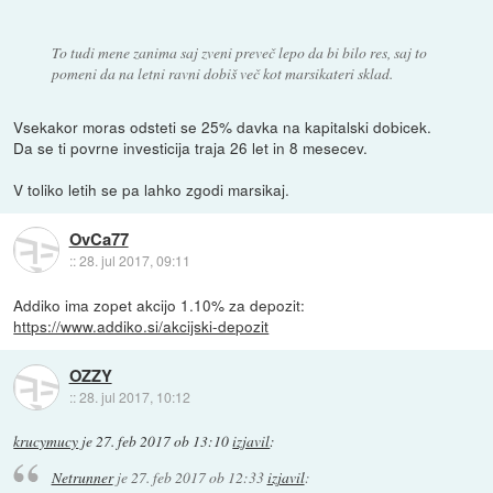
To tudi mene zanima saj zveni preveč lepo da bi bilo res, saj to
pomeni da na letni ravni dobiš več kot marsikateri sklad.
Vsekakor moras odsteti se 25% davka na kapitalski dobicek.
Da se ti povrne investicija traja 26 let in 8 mesecev.
V toliko letih se pa lahko zgodi marsikaj.
OvCa77
::
28. jul 2017, 09:11
Addiko ima zopet akcijo 1.10% za depozit:
https://www.addiko.si/akcijski-depozit
OZZY
::
28. jul 2017, 10:12
krucymucy
je
27. feb 2017 ob 13:10
izjavil
:
Netrunner
je
27. feb 2017 ob 12:33
izjavil
: