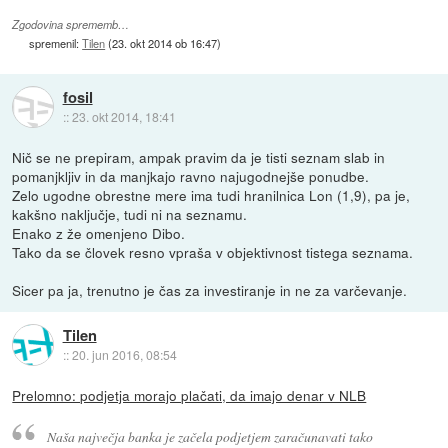
Zgodovina sprememb…
spremenil:
Tilen
(
23. okt 2014 ob 16:47
)
fosil
::
23. okt 2014, 18:41
Nič se ne prepiram, ampak pravim da je tisti seznam slab in
pomanjkljiv in da manjkajo ravno najugodnejše ponudbe.
Zelo ugodne obrestne mere ima tudi hranilnica Lon (1,9), pa je,
kakšno naključje, tudi ni na seznamu.
Enako z že omenjeno Dibo.
Tako da se človek resno vpraša v objektivnost tistega seznama.
Sicer pa ja, trenutno je čas za investiranje in ne za varčevanje.
Tilen
::
20. jun 2016, 08:54
Prelomno: podjetja morajo plačati, da imajo denar v NLB
Naša največja banka je začela podjetjem zaračunavati tako