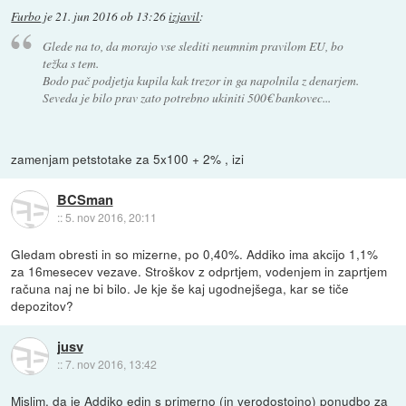
Furbo
je
21. jun 2016 ob 13:26
izjavil
:
Glede na to, da morajo vse slediti neumnim pravilom EU, bo
težka s tem.
Bodo pač podjetja kupila kak trezor in ga napolnila z denarjem.
Seveda je bilo prav zato potrebno ukiniti 500€ bankovec...
zamenjam petstotake za 5x100 + 2% , izi
BCSman
::
5. nov 2016, 20:11
Gledam obresti in so mizerne, po 0,40%. Addiko ima akcijo 1,1%
za 16mesecev vezave. Stroškov z odprtjem, vodenjem in zaprtjem
računa naj ne bi bilo. Je kje še kaj ugodnejšega, kar se tiče
depozitov?
jusv
::
7. nov 2016, 13:42
Mislim, da je Addiko edin s primerno (in verodostojno) ponudbo za