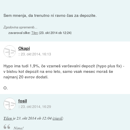
Sem mnenja, da trenutno ni ravno čas za depozite.
Zgodovina sprememb…
zavaroval slike:
Tilen
(
23. okt 2014 ob 12:24
)
Okapi
::
23. okt 2014, 16:13
Hypo ima tudi 1,9%, če vzameš varčevalni depozit (hypo plus fix) -
v bistvu kot depozit na eno leto, samo vsak mesec moraš še
najmanj 20 evrov dodati.
O.
fosil
::
23. okt 2014, 16:29
Tilen
je
23. okt 2014 ob 12:04
izjavil
:
Nima!