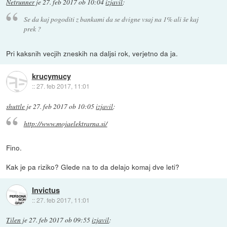
Netrunner
je
27. feb 2017 ob 10:04
izjavil
:
Se da kaj pogoditi z bankami da se dvigne vsaj na 1% ali še kaj
prek ?
Pri kaksnih vecjih zneskih na daljsi rok, verjetno da ja.
krucymucy
::
27. feb 2017, 11:01
shuttle
je
27. feb 2017 ob 10:05
izjavil
:
http://www.mojaelektrarna.si/
Fino.
Kak je pa riziko? Glede na to da delajo komaj dve leti?
Invictus
::
27. feb 2017, 11:01
Tilen
je
27. feb 2017 ob 09:55
izjavil
: