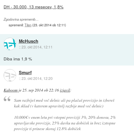
DH - 30.000, 13 mesecev, 1,8%
Zgodovina sprememb…
spremenil:
Tilen
(
23. okt 2014 ob 12:11
)
McHusch
::
23. okt 2014, 12:11
Diba ima 1,9 %
Smurf
::
23. okt 2014, 12:20
Kaboom
je
25. sep 2014 ob 22:16
izjavil
:
Sam razbiješ med več delnic ali pa plačaš provizijo in izbereš
kak sklad (v katerem upravitelj razbije med več delnic)
10.000€ v enem letu pri vstopni proviziji 3%, 20% donosu, 2%
upravljavske provizije, 25% davku na dobiček in brez izstopne
provizije ti prinese skoraj 12.8% dobiček