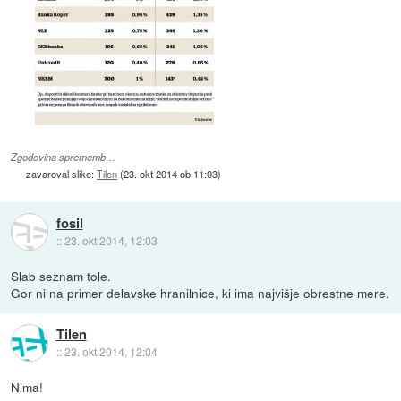
Zgodovina sprememb…
zavaroval slike:
Tilen
(
23. okt 2014 ob 11:03
)
fosil
::
23. okt 2014, 12:03
Slab seznam tole.
Gor ni na primer delavske hranilnice, ki ima najvišje obrestne mere.
Tilen
::
23. okt 2014, 12:04
Nima!