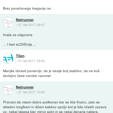
Brez povečanega tveganja ne.
Netrunner
::
27. feb 2017, 09:47
hvala za odgovore
... I feel sLOVEnija ...
Tilen
::
27. feb 2017, 09:55
Manjše obresti pomenijo, da je okolje bolj stabilno, da ne boš
slučajno česa narobe razumel.
Netrunner
::
27. feb 2017, 10:00
Priznam da nisem dobro podkovan kar se tiče financ, zato se
skladov izogibam in iščem kakšno opcijo kot je bila včasih vezava
oz. nekaj takega kjer mirno spim in se nekaj denarja nabere.