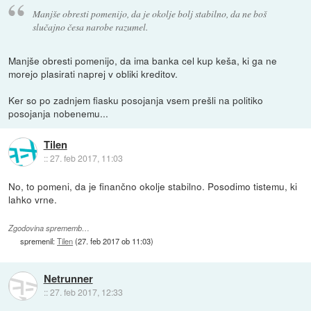
Manjše obresti pomenijo, da je okolje bolj stabilno, da ne boš
slučajno česa narobe razumel.
Manjše obresti pomenijo, da ima banka cel kup keša, ki ga ne
morejo plasirati naprej v obliki kreditov.
Ker so po zadnjem fiasku posojanja vsem prešli na politiko
posojanja nobenemu...
Tilen
::
27. feb 2017, 11:03
No, to pomeni, da je finančno okolje stabilno. Posodimo tistemu, ki
lahko vrne.
Zgodovina sprememb…
spremenil:
Tilen
(
27. feb 2017 ob 11:03
)
Netrunner
::
27. feb 2017, 12:33