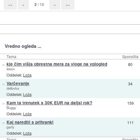
3
/ 18
««
«
»
»»
Vredno ogleda ...
Tema
Sporočila
»
kje čim višja obrestna mera za vloge na vplogled
80
leeon
Oddelek:
Loža
»
Varčevanje
34
dellovka
Oddelek:
Loža
»
Kam ta trenutek s 30K EUR na daljsi rok?
159
Buggy
Oddelek:
Loža
»
Kaj narediti s prihranki
111
garfy
Oddelek:
Loža
Tema
Sporočila