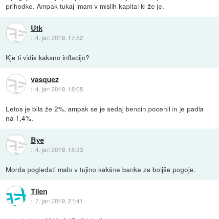
prihodke. Ampak tukaj imam v mislih kapital ki že je.
Utk
::
4. jan 2019, 17:52
Kje ti vidis kaksno inflacijo?
vasquez
::
4. jan 2019, 18:05
Letos je bila že 2%, ampak se je sedaj bencin pocenil in je padla
na 1,4%.
Bye
::
4. jan 2019, 18:33
Morda pogledati malo v tujino kakšne banke za boljše pogoje.
Tilen
::
7. jan 2019, 21:41