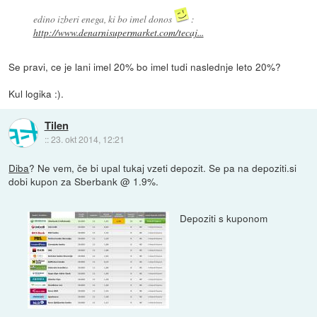
edino izberi enega, ki bo imel donos
:
http://www.denarnisupermarket.com/tecaj...
Se pravi, ce je lani imel 20% bo imel tudi naslednje leto 20%?
Kul logika :).
Tilen
::
23. okt 2014, 12:21
Diba
? Ne vem, če bi upal tukaj vzeti depozit. Se pa na depoziti.si
dobi kupon za Sberbank @ 1.9%.
Depoziti s kuponom