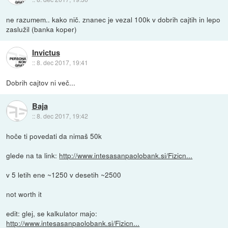
ne razumem.. kako nič. znanec je vezal 100k v dobrih cajtih in lepo
zaslužil (banka koper)
Invictus
::
8. dec 2017, 19:41
Dobrih cajtov ni več...
Baja
::
8. dec 2017, 19:42
hoče ti povedati da nimaš 50k
glede na ta link:
http://www.intesasanpaolobank.si/Fizicn...
v 5 letih ene ~1250 v desetih ~2500
not worth it
edit: glej, se kalkulator majo:
http://www.intesasanpaolobank.si/Fizicn...