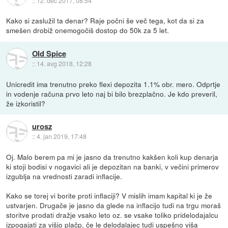
::
12. dec 2017, 08:54
Kako si zaslužil ta denar? Raje počni še več tega, kot da si za
smešen drobiž onemogočiš dostop do 50k za 5 let.
Old Spice
::
14. avg 2018, 12:28
Unicredit ima trenutno preko flexi depozita 1.1% obr. mero. Odprtje
in vodenje računa prvo leto naj bi bilo brezplačno. Je kdo preveril,
že izkoristil?
urosz
::
4. jan 2019, 17:48
Oj. Malo berem pa mi je jasno da trenutno kakšen koli kup denarja
ki stoji bodisi v nogavici ali je depozitan na banki, v večini primerov
izgublja na vrednosti zaradi inflacije.
Kako se torej vi borite proti inflaciji? V mislih imam kapital ki je že
ustvarjen. Drugače je jasno da glede na inflacijo tudi na trgu moraš
storitve prodati dražje vsako leto oz. se vsake toliko pridelodajalcu
izpogajati za višjo plačp, če le delodalajec tudi uspešno viša