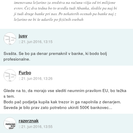
imenovana ležarino za sredstva na računu višja od tri milijone
evrov. Čez dva tedna bo to uvedla tudi Abanka, sledile pa naj bi
ji tudi druge banke pri nas. Po nekaterih ocenah pa banke naj z
ležarino ne bi še udarile po fizičnih osebah
jusv
::
21. jun 2016, 13:15
Svašta. Se bo pa denar premaknil v banke, ki bodo bolj
profesionalne.
Furbo
::
21. jun 2016, 13:26
Glede na to, da morajo vse slediti neumnim pravilom EU, bo težka
s tem.
Bodo pač podjetja kupila kak trezor in ga napolnila z denarjem.
Seveda je bilo prav zato potrebno ukiniti 500€ bankovec...
razerznak
::
21. jun 2016, 13:55