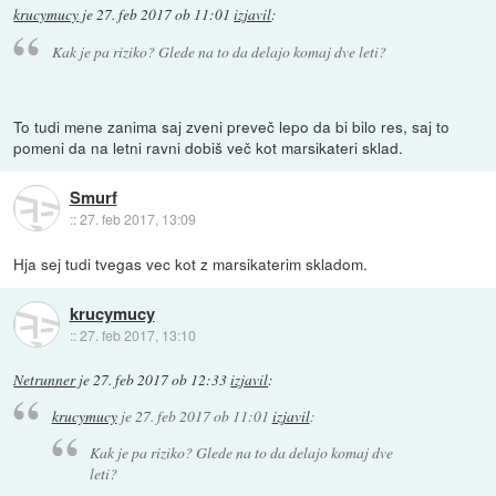
krucymucy
je
27. feb 2017 ob 11:01
izjavil
:
Kak je pa riziko? Glede na to da delajo komaj dve leti?
To tudi mene zanima saj zveni preveč lepo da bi bilo res, saj to
pomeni da na letni ravni dobiš več kot marsikateri sklad.
Smurf
::
27. feb 2017, 13:09
Hja sej tudi tvegas vec kot z marsikaterim skladom.
krucymucy
::
27. feb 2017, 13:10
Netrunner
je
27. feb 2017 ob 12:33
izjavil
:
krucymucy
je
27. feb 2017 ob 11:01
izjavil
:
Kak je pa riziko? Glede na to da delajo komaj dve
leti?