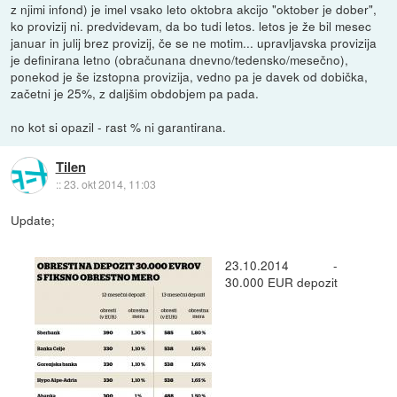
z njimi infond) je imel vsako leto oktobra akcijo "oktober je dober",
ko provizij ni. predvidevam, da bo tudi letos. letos je že bil mesec
januar in julij brez provizij, če se ne motim... upravljavska provizija
je definirana letno (obračunana dnevno/tedensko/mesečno),
ponekod je še izstopna provizija, vedno pa je davek od dobička,
začetni je 25%, z daljšim obdobjem pa pada.
no kot si opazil - rast % ni garantirana.
Tilen
::
23. okt 2014, 11:03
Update;
23.10.2014 -
30.000 EUR depozit