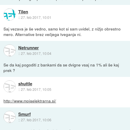
Tilen
::
27. feb 2017, 10:01
Saj vezava je še vedno, samo kot si sam uvidel, z nižjo obrestno
mero. Alternative brez večjega tveganja ni.
Netrunner
::
27. feb 2017, 10:04
Se da kaj pogoditi z bankami da se dvigne vsaj na 1% ali še kaj
prek ?
shuttle
::
27. feb 2017, 10:05
http://www.mojaelektrarna.si/
Smurf
::
27. feb 2017, 10:06