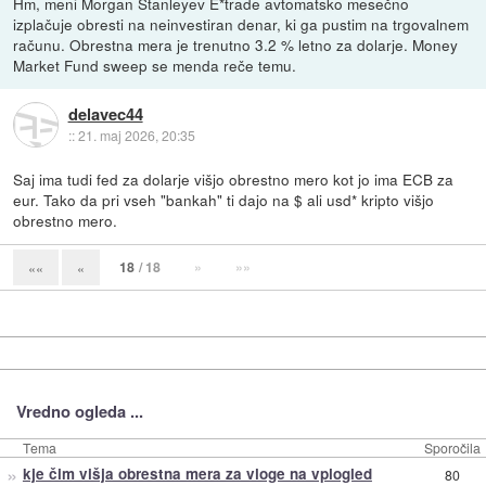
Hm, meni Morgan Stanleyev E*trade avtomatsko mesečno
izplačuje obresti na neinvestiran denar, ki ga pustim na trgovalnem
računu. Obrestna mera je trenutno 3.2 % letno za dolarje. Money
Market Fund sweep se menda reče temu.
delavec44
::
21. maj 2026, 20:35
Saj ima tudi fed za dolarje višjo obrestno mero kot jo ima ECB za
eur. Tako da pri vseh "bankah" ti dajo na $ ali usd* kripto višjo
obrestno mero.
18
/ 18
»
»»
««
«
Vredno ogleda ...
Tema
Sporočila
»
kje čim višja obrestna mera za vloge na vplogled
80