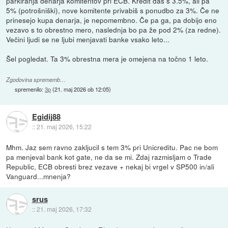
parkiranja denarja komitentov pri ECB. Kredit daš s 3.5%, ali pa
5% (potrošniški), nove komitente privabiš s ponudbo za 3%. Če ne
prinesejo kupa denarja, je nepomembno. Če pa ga, pa dobijo eno
vezavo s to obrestno mero, naslednja bo pa že pod 2% (za redne).
Večini ljudi se ne ljubi menjavati banke vsako leto...
Šel pogledat. Ta 3% obrestna mera je omejena na točno 1 leto.
Zgodovina sprememb…
spremenilo:
3p
(
21. maj 2026 ob 12:05
)
Egidij88
::
21. maj 2026, 15:22
Mhm. Jaz sem ravno zakljucil s tem 3% pri Unicreditu. Pac ne bom
pa menjeval bank kot gate, ne da se mi. Zdaj razmisljam o Trade
Republic, ECB obresti brez vezave + nekaj bi vrgel v SP500 in/ali
Vanguard...mnenja?
srus
::
21. maj 2026, 17:32