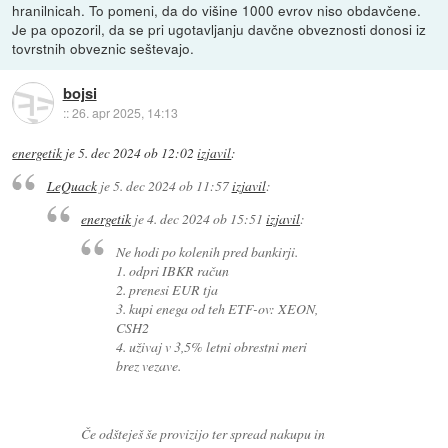
hranilnicah. To pomeni, da do višine 1000 evrov niso obdavčene.
Je pa opozoril, da se pri ugotavljanju davčne obveznosti donosi iz
tovrstnih obveznic seštevajo.
bojsi
::
26. apr 2025, 14:13
energetik
je
5. dec 2024 ob 12:02
izjavil
:
LeQuack
je
5. dec 2024 ob 11:57
izjavil
:
energetik
je
4. dec 2024 ob 15:51
izjavil
:
Ne hodi po kolenih pred bankirji.
1. odpri IBKR račun
2. prenesi EUR tja
3. kupi enega od teh ETF-ov: XEON,
CSH2
4. uživaj v 3,5% letni obrestni meri
brez vezave.
Če odšteješ še provizijo ter spread nakupu in