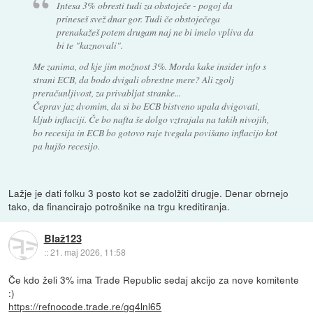
Intesa 3% obresti tudi za obstoječe - pogoj da
prineseš svež dnar gor. Tudi če obstoječega
prenakažeš potem drugam naj ne bi imelo vpliva da
bi te "kaznovali".
Me zanima, od kje jim možnost 3%. Morda kake insider info s
strani ECB, da bodo dvigali obrestne mere? Ali zgolj
preračunljivost, za privabljat stranke...
Čeprav jaz dvomim, da si bo ECB bistveno upala dvigovati,
kljub inflaciji. Če bo nafta še dolgo vztrajala na takih nivojih,
bo recesija in ECB bo gotovo raje tvegala povišano inflacijo kot
pa hujšo recesijo.
Lažje je dati folku 3 posto kot se zadolžiti drugje. Denar obrnejo
tako, da financirajo potrošnike na trgu kreditiranja.
Blaž123
::
21. maj 2026, 11:58
Če kdo želi 3% ima Trade Republic sedaj akcijo za nove komitente
:)
https://refnocode.trade.re/gq4lnl65