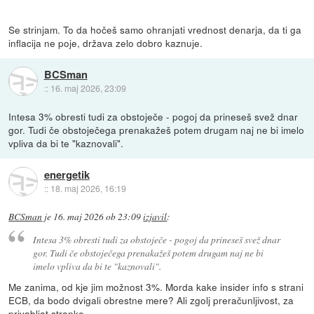
Se strinjam. To da hočeš samo ohranjati vrednost denarja, da ti ga
inflacija ne poje, država zelo dobro kaznuje.
BCSman
::
16. maj 2026, 23:09
Intesa 3% obresti tudi za obstoječe - pogoj da prineseš svež dnar
gor. Tudi če obstoječega prenakažeš potem drugam naj ne bi imelo
vpliva da bi te "kaznovali".
energetik
::
18. maj 2026, 16:19
BCSman
je
16. maj 2026 ob 23:09
izjavil
:
Intesa 3% obresti tudi za obstoječe - pogoj da prineseš svež dnar
gor. Tudi če obstoječega prenakažeš potem drugam naj ne bi
imelo vpliva da bi te "kaznovali".
Me zanima, od kje jim možnost 3%. Morda kake insider info s strani
ECB, da bodo dvigali obrestne mere? Ali zgolj preračunljivost, za
privabljat stranke...