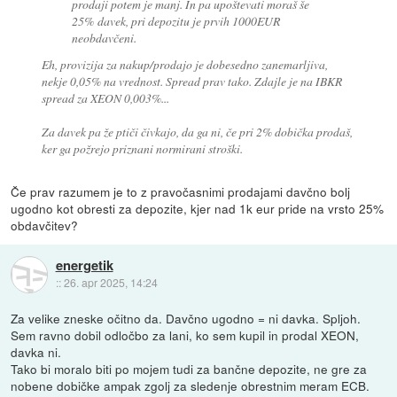
prodaji potem je manj. In pa upoštevati moraš še
25% davek, pri depozitu je prvih 1000EUR
neobdavčeni.
Eh, provizija za nakup/prodajo je dobesedno zanemarljiva,
nekje 0,05% na vrednost. Spread prav tako. Zdajle je na IBKR
spread za XEON 0,003%...
Za davek pa že ptiči čivkajo, da ga ni, če pri 2% dobička prodaš,
ker ga požrejo priznani normirani stroški.
Če prav razumem je to z pravočasnimi prodajami davčno bolj
ugodno kot obresti za depozite, kjer nad 1k eur pride na vrsto 25%
obdavčitev?
energetik
::
26. apr 2025, 14:24
Za velike zneske očitno da. Davčno ugodno = ni davka. Spljoh.
Sem ravno dobil odločbo za lani, ko sem kupil in prodal XEON,
davka ni.
Tako bi moralo biti po mojem tudi za bančne depozite, ne gre za
nobene dobičke ampak zgolj za sledenje obrestnim meram ECB.