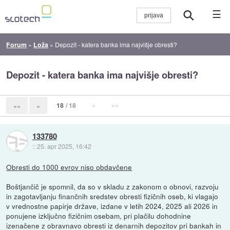
☰
Forum
»
Loža
»
Depozit - katera banka ima najvišje obresti?
Depozit - katera banka ima najvišje obresti?
18
/ 18
»
»»
««
«
133780
::
25. apr 2025, 16:42
Obresti do 1000 evrov niso obdavčene
Boštjančič je spomnil, da so v skladu z zakonom o obnovi, razvoju
in zagotavljanju finančnih sredstev obresti fizičnih oseb, ki vlagajo
v vrednostne papirje države, izdane v letih 2024, 2025 ali 2026 in
ponujene izključno fizičnim osebam, pri plačilu dohodnine
izenačene z obravnavo obresti iz denarnih depozitov pri bankah in