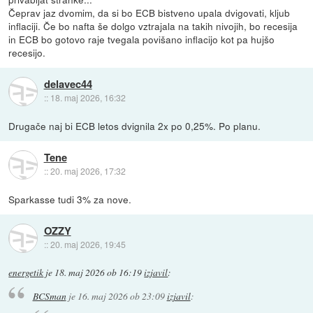
Čeprav jaz dvomim, da si bo ECB bistveno upala dvigovati, kljub
inflaciji. Če bo nafta še dolgo vztrajala na takih nivojih, bo recesija
in ECB bo gotovo raje tvegala povišano inflacijo kot pa hujšo
recesijo.
delavec44
::
18. maj 2026, 16:32
Drugače naj bi ECB letos dvignila 2x po 0,25%. Po planu.
Tene
::
20. maj 2026, 17:32
Sparkasse tudi 3% za nove.
OZZY
::
20. maj 2026, 19:45
energetik
je
18. maj 2026 ob 16:19
izjavil
:
BCSman
je
16. maj 2026 ob 23:09
izjavil
: