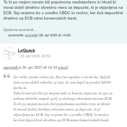
To bi po mojem moralo biti popolnoma neobdavčeno in hkrati bi
moral dobiti direktno obrestno mero za depozite, ki je objavljena na
ECB. Saj verjetno bo z uvedbo CBDC to možno, ker boš depozitiral
direktno na ECB mimo komercialnih bank.
Zgodovina sprememb…
spremenilo:
energetik
(
26. apr 2025 ob 14:26
)
LeQuack
::
26. apr 2025, 20:52
energetik
je
26. apr 2025 ob 14:24
izjavil
:
Za velike zneske očitno da. Davčno ugodno = ni davka. Spljoh.
Sem ravno dobil odločbo za lani, ko sem kupil in prodal XEON,
davka ni.
Tako bi moralo biti po mojem tudi za bančne depozite, ne gre za
nobene dobičke ampak zgolj za sledenje obrestnim meram ECB.
To bi po mojem moralo biti popolnoma neobdavčeno in hkrati
bi moral dobiti direktno obrestno mero za depozite, ki je
objavljena na ECB. Saj verjetno bo z uvedbo CBDC to možno,
ker boš depozitiral direktno na ECB mimo komercialnih bank.