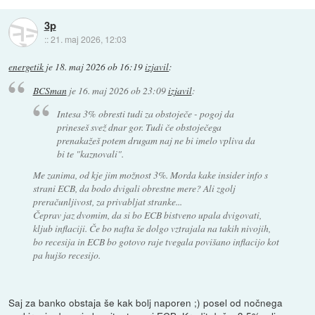
3p
::
21. maj 2026, 12:03
energetik
je
18. maj 2026 ob 16:19
izjavil
:
BCSman
je
16. maj 2026 ob 23:09
izjavil
:
Intesa 3% obresti tudi za obstoječe - pogoj da
prineseš svež dnar gor. Tudi če obstoječega
prenakažeš potem drugam naj ne bi imelo vpliva da
bi te "kaznovali".
Me zanima, od kje jim možnost 3%. Morda kake insider info s
strani ECB, da bodo dvigali obrestne mere? Ali zgolj
preračunljivost, za privabljat stranke...
Čeprav jaz dvomim, da si bo ECB bistveno upala dvigovati,
kljub inflaciji. Če bo nafta še dolgo vztrajala na takih nivojih,
bo recesija in ECB bo gotovo raje tvegala povišano inflacijo kot
pa hujšo recesijo.
Saj za banko obstaja še kak bolj naporen ;) posel od nočnega