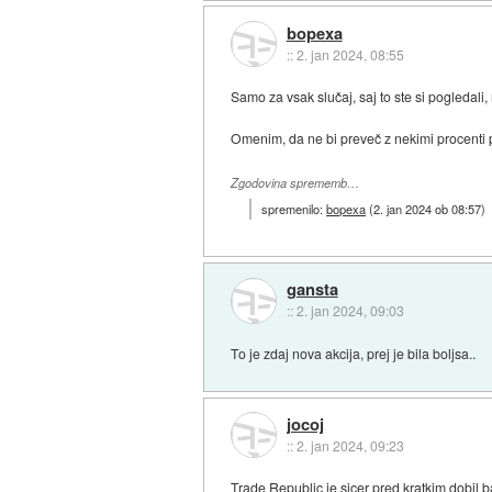
bopexa
::
2. jan 2024, 08:55
Samo za vsak slučaj, saj to ste si pogledal
Omenim, da ne bi preveč z nekimi procenti 
Zgodovina sprememb…
spremenilo:
bopexa
(
2. jan 2024 ob 08:57
)
gansta
::
2. jan 2024, 09:03
To je zdaj nova akcija, prej je bila boljsa..
jocoj
::
2. jan 2024, 09:23
Trade Republic je sicer pred kratkim dobil