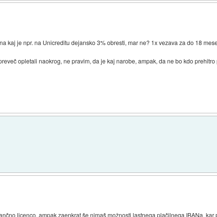
i, na kaj je npr. na Unicreditu dejansko 3% obresti, mar ne? 1x vezava za do 18 me
preveč opletali naokrog, ne pravim, da je kaj narobe, ampak, da ne bo kdo prehitr
 bančno licenco, ampak zaenkrat še nimaš možnosti lastnega plačilnega IBANa, kar