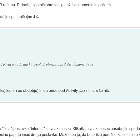
 računu. E-davki, izpolniš obrazec, priložiš dokumente in pošlješ.
daj je spet običajno 4%.
 TR računu. E-davki, izpolniš obrazec, priložiš dokumente in
kaj tednih po obdobju) in da pride pod Activity. Jaz nimam še nič.
ons" imaš postavke "interest" za vsak mesec. Klikniš za vsak mesec posebej in spod
ostne papirje imaš druge postavke. Možno pa je, da bo prišlo poročilo za celo celo 