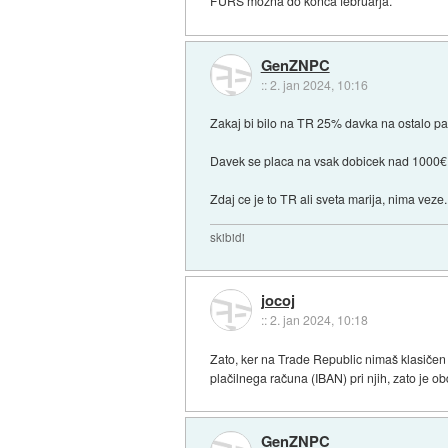
FURS možna do konca februarja.
GenZNPC
::
2. jan 2024, 10:16
Zakaj bi bilo na TR 25% davka na ostalo p
Davek se placa na vsak dobicek nad 1000€ l
Zdaj ce je to TR ali sveta marija, nima veze.
skibidi
jocoj
::
2. jan 2024, 10:18
Zato, ker na Trade Republic nimaš klasičen 
plačilnega računa (IBAN) pri njih, zato je 
GenZNPC