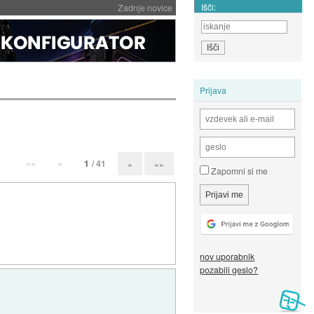
Išči:
Zadnje novice
Prijava
««
«
1
/ 41
»
»»
Zapomni si me
nov uporabnik
pozabili geslo?