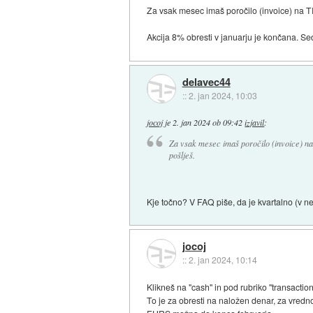
Za vsak mesec imaš poročilo (invoice) na TR
Akcija 8% obresti v januarju je končana. Se
delavec44
::
2. jan 2024, 10:03
jocoj
je
2. jan 2024 ob 09:42
izjavil
:
Za vsak mesec imaš poročilo (invoice) na
pošlješ.
Kje točno? V FAQ piše, da je kvartalno (v ne
jocoj
::
2. jan 2024, 10:14
Klikneš na "cash" in pod rubriko "transacti
To je za obresti na naložen denar, za vredn