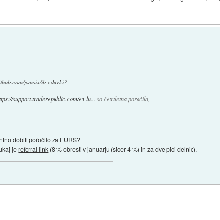
github.com/jamsix/ib-edavki?
ttps://support.traderepublic.com/en-lu...
so četrtletna poročila,
ntno dobiti poročilo za FURS?
ukaj je
referral link
(8 % obresti v januarju (sicer 4 %) in za dve pici delnic).