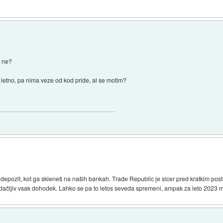
a ne?
etno, pa nima veze od kod pride, al se motim?
depozit, kot ga skleneš na naših bankah. Trade Republic je sicer pred kratkim pos
obdačljiv vsak dohodek. Lahko se pa to letos seveda spremeni, ampak za leto 2023 