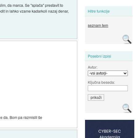
im, da marca. Se "splača" prestavit to
edit in lahko vzame kadarkoli nazaj denar,
Hitre funkcije
seznam tem
Posebni izpisi
Avtor:
Ključna beseda:
e da. Bom pa razmislil še