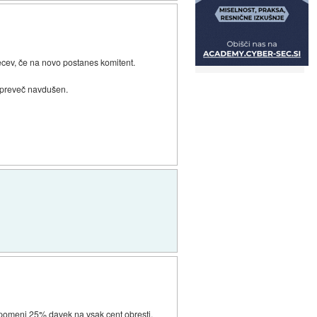
secev, če na novo postanes komitent.
o preveč navdušen.
 pomeni 25% davek na vsak cent obresti,