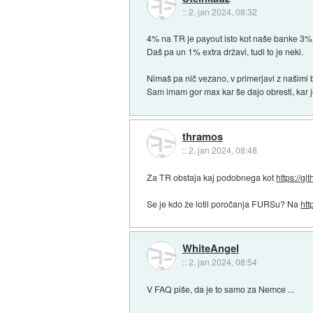
::
2. jan 2024, 08:32
4% na TR je payout isto kot naše banke 3%
Daš pa un 1% extra državi, tudi to je neki.
Nimaš pa nič vezano, v primerjavi z našimi
Sam imam gor max kar še dajo obresti, kar je
thramos
::
2. jan 2024, 08:48
Za TR obstaja kaj podobnega kot
https://g
Se je kdo že lotil poročanja FURSu? Na
htt
WhiteAngel
::
2. jan 2024, 08:54
V FAQ piše, da je to samo za Nemce ...