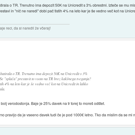
irala o TR. Trenutno ima depozit 50K na Unicredit s 3% obrestmi. Izteče se mu misl
tavi in "nič ne naredi" dobi pač tistih 4% na leto kar je še vedno več kot na Unicr
aje reci, da si naredil že včeraj!
batirala o TR. Trenutno ima depozit 50K na Unicredit s 3%
Se "splača" prestavit to vsoto na TR brez kakšnega tveganja?
stih 4% na leto kar je še vedno več kot na Unicredit in lahko
ala.
 bolj verodostonja. Baje je 25% davek na tr torej to moreš odštet.
o pravijo da je vseeno davek tudi če je pod 1000€ letno. Tko da mislim da se mi n