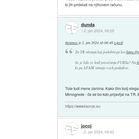
ki jih pridelaš na njihovem računu.
dunda
::
2. jan 2024, 09:29
thramos
je
2. jan 2024 ob 08:48
izjavil
:
Za TR obstaja kaj podobnega kot
https://
Se je kdo že lotil poročanja FURSu? Na
h
ki pa AFAIK nimajo vseh podatkov.
Tole tudi mene zanima. Kako čim bolj elega
Mimogrede - če se bo kdo prijavljal na TR, t
https://www.kacnje.eu
jocoj
::
2. jan 2024, 09:42