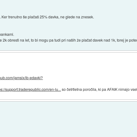
. Ker trenutno še plačaš 25% davka, ne glede na znesek.
 bankami.
 2k obresti na let, to bi mogu pa tudi pri naših že plačat davek nad 1k, torej je p
ithub.com/jamsix/ib-edavki?
ps://support.traderepublic.com/en-lu...
so četrtletna poročila, ki pa AFAIK nimajo vs