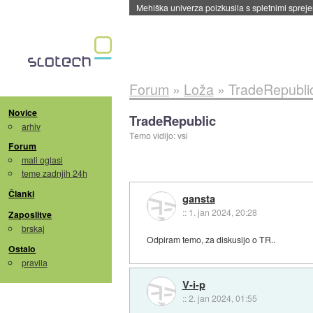
Mehiška univerza poizkusila s spletnimi sprejem
Forum
»
Loža
»
TradeRepubli
Novice
TradeRepublic
arhiv
Temo vidijo: vsi
Forum
mali oglasi
teme zadnjih 24h
Članki
gansta
::
1. jan 2024, 20:28
Zaposlitve
brskaj
Odpiram temo, za diskusijo o TR..
Ostalo
pravila
V-i-p
::
2. jan 2024, 01:55