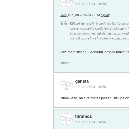
::
2. jan 2024, 10:20
jocoj
je
2. jan 2024 ob 10:14
izjavil
:
Klikneš na "cash" in pod rubriko "transac
mesec posebej in spodaj imaš dokument "
To je za obresti na naložen denar, za vre
poročilo za celo celo kasneje in pač poč
Jaz imam sicer tuji Account, ampak lahko 
skibidi
gansta
::
2. jan 2024, 10:26
Nima veze, na furs moras poslati...itak pa o
thramos
::
2. jan 2024, 14:56