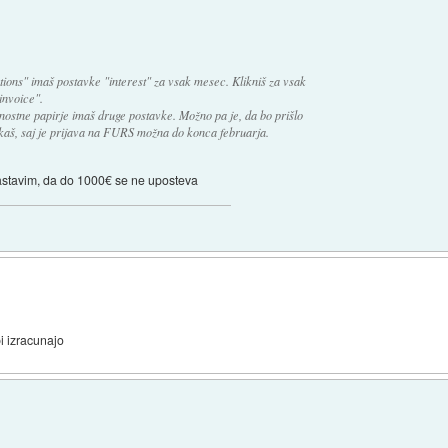
tions" imaš postavke "interest" za vsak mesec. Klikniš za vsak
invoice".
dnostne papirje imaš druge postavke. Možno pa je, da bo prišlo
akaš, saj je prijava na FURS možna do konca februarja.
nastavim, da do 1000€ se ne uposteva
bi izracunajo