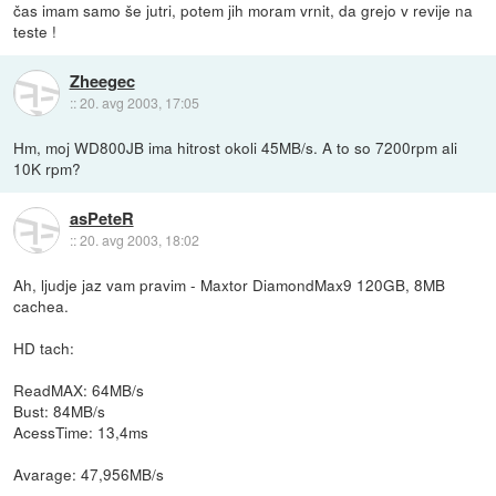
čas imam samo še jutri, potem jih moram vrnit, da grejo v revije na
teste !
Zheegec
::
20. avg 2003, 17:05
Hm, moj WD800JB ima hitrost okoli 45MB/s. A to so 7200rpm ali
10K rpm?
asPeteR
::
20. avg 2003, 18:02
Ah, ljudje jaz vam pravim - Maxtor DiamondMax9 120GB, 8MB
cachea.
HD tach:
ReadMAX: 64MB/s
Bust: 84MB/s
AcessTime: 13,4ms
Avarage: 47,956MB/s