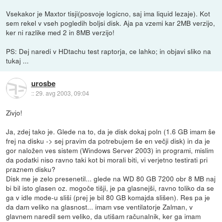
Vsekakor je Maxtor tisji(posvoje logicno, saj ima liquid lezaje). Kot
sem rekel v vseh pogledih boljsi disk. Aja pa vzemi kar 2MB verzijo,
ker ni razlike med 2 in 8MB verzijo!
PS: Dej naredi v HDtachu test raptorja, ce lahko; in objavi sliko na
tukaj ...
urosbe
::
29. avg 2003, 09:04
Zivjo!
Ja, zdej tako je. Glede na to, da je disk dokaj poln (1.6 GB imam še
frej na disku -> sej pravim da potrebujem še en večji disk) in da je
gor naložen ves sistem (Windows Server 2003) in programi, mislim
da podatki niso ravno taki kot bi morali biti, vi verjetno testirati pri
praznem disku?
Disk me je zelo presenetil... glede na WD 80 GB 7200 obr 8 MB naj
bi bil isto glasen oz. mogoče tišji, je pa glasnejši, ravno toliko da se
ga v idle mode-u sliši (prej je bil 80 GB komajda slišen). Res pa je
da dam veliko na glasnost... imam vse ventilatorje Zalman, v
glavnem naredil sem veliko, da utišam računalnik, ker ga imam