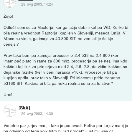
::
29. avg 2003, 14:24
Živjo!
Odločil sem se za Maxtorja, ker ga lažje dobim kot pa WD. Koliko bi
bila realna vrednost Raptorja, kupljen v Sloveniji, meseca junija. V
Mlacomu vidim, ga imajo za 43.800 SIT, ne vem ali je še kje
cenejši?
Prav tako bom pa zamejal procesor iz 2.4 533 na 2.4 800 (ker
imam pač plato in rame za 800 mhz, procesorja pa še ne). Ima kdo
kakšen fajl link za primerjavo med 2.4, 2.6, 2.8, da vidim kakšne so
dejanske razlike (ker v ceni narašča +10k). Procesor je bil pa
kupljen aprila, prav tako v Sloveniji. Pri Mlacomu pride trenutno
53160 SIT. Kakšna bi bila pa neka realna cena za to stvar?
Uroš
[SkA]
::
29. avg 2003, 14:30
Verjetno par jurjev manj.. tako je ponavadi. Koliko par jurjev manj je
pa odvisno od tega kolk hitro bi rad prodal? Just my way of