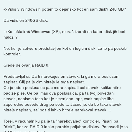
->Vidiš v Windowsih potem to dejansko kot en sam disk? 240 GB?
Da vidis en 240GB disk.
->Ko inštaliraš Windowse (XP), moraš izbrati na kateri disk jih boš
naložil?
Ne, ker je sofweru predstavljen kot en logicni disk, za to pa poskrbi
kontroler.
Glede delovanja RAID 0.
Predstavljal si. Da ti narekujes en stavek, ki ga mora poslusani
zapisat. Cilj pa je cim hitreje le tega napisat.
Ce je eden poslusalec pac mora zapisati cel stavek, koliko hitro
pac ze pise. Ce pa imas dva poslusalca, pa ta tvoj povedani
stavek, napiseta tako kot je zmenjeno, npr, vsak napise lihe
zaporedne besede drug pa sode ... Jasno je, da bo tako stavek
hitreje napisan, saj bos ti lahko hitreje narekoval stavek ...
Torej, v racunalniku pa je ta "narekovalec" kontroler. Pisarji pa
"diski", ker za RAID 0 lahko porabis poljubno diskov. Ponavadi je to
2-4(home raid system)