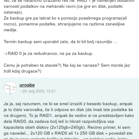
varnosti podatkov na mehanski ravni.(ce gre en disk, podatki
ostanejo).
Za backup gre pa takrat ko s pomocjo posebnega programa(ali
rocno), pomemne podatke, shranjujemo na razlicne zanesljive
medije.
Termin backup sem uporabil zato, da bi bil bolj razumljiv ...
->RAID 0 je za redudnanco, ne pa za backup.
Cemu je potreben ta stavek?( Na kaj se nanasa? Sem morda jaz
trdil kdaj drugace?)
urosbe
::
29. avg 2003, 12:21
Ja ja, saj razumem, ne bi se smel izraziti z besedo backup, ampak
je to čisto varovalka, če ti odpove en disk (da imaš iste podatke še
na drugem). To je RAID1, ampak še vedno si ne predstavljam kako
dela RAID0, da zadeva bolj leti in hkrati razpoložljiva vsa
kapaciteta obeh diskov (2x120gb=240gb). Recimo primer, ki sem
ga navedel... 2x120 GB v RAID0 ali 1x 250 GB disk = povedali ste
mi da je prva varianta boljša in hitrejša... na kakšen način, kako