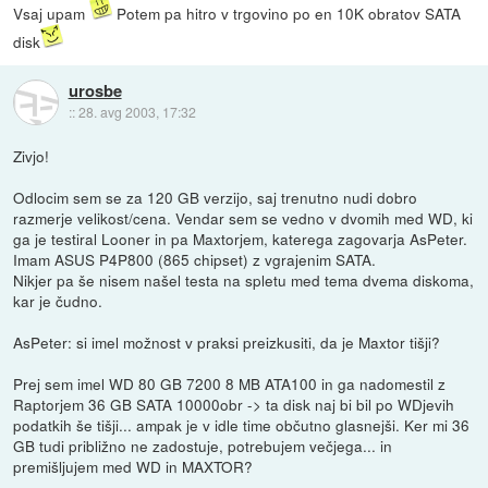
Vsaj upam
Potem pa hitro v trgovino po en 10K obratov SATA
disk
urosbe
::
28. avg 2003, 17:32
Zivjo!
Odlocim sem se za 120 GB verzijo, saj trenutno nudi dobro
razmerje velikost/cena. Vendar sem se vedno v dvomih med WD, ki
ga je testiral Looner in pa Maxtorjem, katerega zagovarja AsPeter.
Imam ASUS P4P800 (865 chipset) z vgrajenim SATA.
Nikjer pa še nisem našel testa na spletu med tema dvema diskoma,
kar je čudno.
AsPeter: si imel možnost v praksi preizkusiti, da je Maxtor tišji?
Prej sem imel WD 80 GB 7200 8 MB ATA100 in ga nadomestil z
Raptorjem 36 GB SATA 10000obr -> ta disk naj bi bil po WDjevih
podatkih še tišji... ampak je v idle time občutno glasnejši. Ker mi 36
GB tudi približno ne zadostuje, potrebujem večjega... in
premišljujem med WD in MAXTOR?