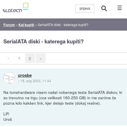
☰
Forum
»
Kaj kupiti
»
SerialATA diski - katerega kupiti?
SerialATA diski - katerega kupiti?
«
1
2
»
urosbe
::
18. avg 2003, 11:44
Na tomshardware nisem našel nobenega testa SerialATA diskov, ki
so trenutno na trgu (cca velikosti 160-250 GB) in me zanima če
pozna kdo kakšen link, kjer delajo teste (dokaj realne).
LP!
Uroš