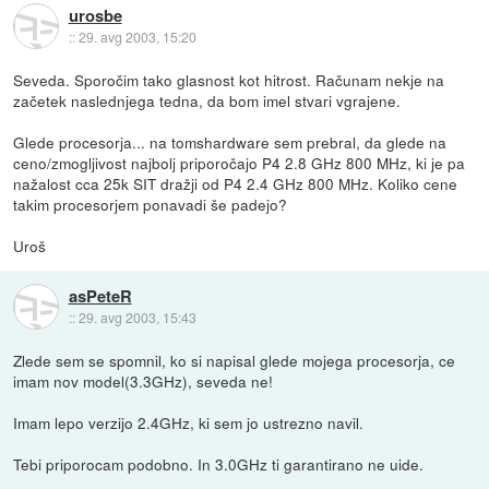
urosbe
::
29. avg 2003, 15:20
Seveda. Sporočim tako glasnost kot hitrost. Računam nekje na
začetek naslednjega tedna, da bom imel stvari vgrajene.
Glede procesorja... na tomshardware sem prebral, da glede na
ceno/zmogljivost najbolj priporočajo P4 2.8 GHz 800 MHz, ki je pa
nažalost cca 25k SIT dražji od P4 2.4 GHz 800 MHz. Koliko cene
takim procesorjem ponavadi še padejo?
Uroš
asPeteR
::
29. avg 2003, 15:43
Zlede sem se spomnil, ko si napisal glede mojega procesorja, ce
imam nov model(3.3GHz), seveda ne!
Imam lepo verzijo 2.4GHz, ki sem jo ustrezno navil.
Tebi priporocam podobno. In 3.0GHz ti garantirano ne uide.