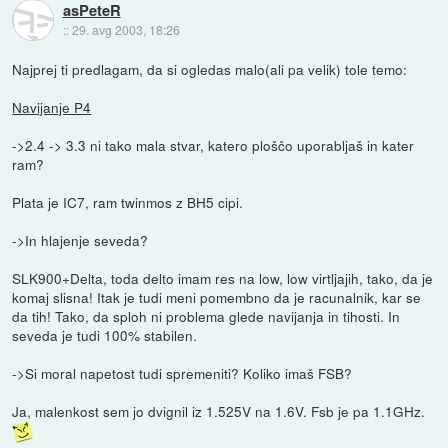
asPeteR
::
29. avg 2003, 18:26
Najprej ti predlagam, da si ogledas malo(ali pa velik) tole temo:
Navijanje P4
->2.4 -> 3.3 ni tako mala stvar, katero ploščo uporabljaš in kater
ram?
Plata je IC7, ram twinmos z BH5 cipi.
->In hlajenje seveda?
SLK900+Delta, toda delto imam res na low, low virtljajih, tako, da je
komaj slisna! Itak je tudi meni pomembno da je racunalnik, kar se
da tih! Tako, da sploh ni problema glede navijanja in tihosti. In
seveda je tudi 100% stabilen.
->Si moral napetost tudi spremeniti? Koliko imaš FSB?
Ja, malenkost sem jo dvignil iz 1.525V na 1.6V. Fsb je pa 1.1GHz.