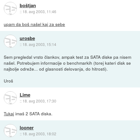
boštjan
::
18. avg 2003, 11:46
upam da boš našel kaj za sebe
urosbe
::
18. avg 2003, 15:14
Sem pregledal vrsto člankov, ampak test za SATA diske pa nisem
našel. Potrebujem informacije o benchmarkih (torej kateri disk se
najbolje odreže... od glasnosti delovanja, do hitrosti).
Uroš
Lime
::
18. avg 2003, 17:30
Tukaj
imaš 2 SATA diska.
looner
::
18. avg 2003, 18:02