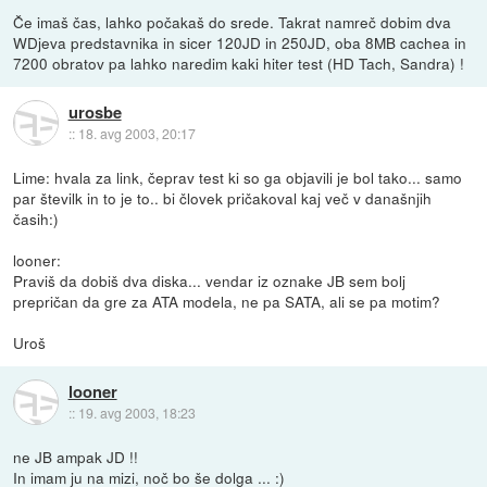
Če imaš čas, lahko počakaš do srede. Takrat namreč dobim dva
WDjeva predstavnika in sicer 120JD in 250JD, oba 8MB cachea in
7200 obratov pa lahko naredim kaki hiter test (HD Tach, Sandra) !
urosbe
::
18. avg 2003, 20:17
Lime: hvala za link, čeprav test ki so ga objavili je bol tako... samo
par številk in to je to.. bi človek pričakoval kaj več v današnjih
časih:)
looner:
Praviš da dobiš dva diska... vendar iz oznake JB sem bolj
prepričan da gre za ATA modela, ne pa SATA, ali se pa motim?
Uroš
looner
::
19. avg 2003, 18:23
ne JB ampak JD !!
In imam ju na mizi, noč bo še dolga ... :)