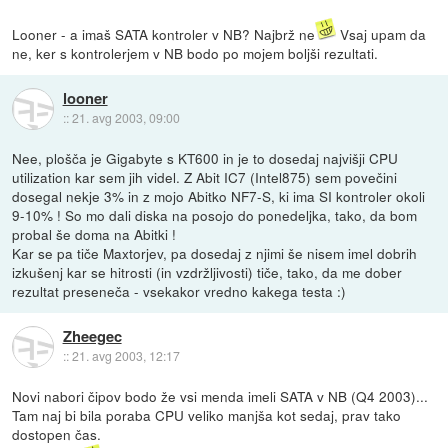
Looner - a imaš SATA kontroler v NB? Najbrž ne
Vsaj upam da
ne, ker s kontrolerjem v NB bodo po mojem boljši rezultati.
looner
::
21. avg 2003, 09:00
Nee, plošča je Gigabyte s KT600 in je to dosedaj najvišji CPU
utilization kar sem jih videl. Z Abit IC7 (Intel875) sem povečini
dosegal nekje 3% in z mojo Abitko NF7-S, ki ima SI kontroler okoli
9-10% ! So mo dali diska na posojo do ponedeljka, tako, da bom
probal še doma na Abitki !
Kar se pa tiče Maxtorjev, pa dosedaj z njimi še nisem imel dobrih
izkušenj kar se hitrosti (in vzdržljivosti) tiče, tako, da me dober
rezultat preseneča - vsekakor vredno kakega testa :)
Zheegec
::
21. avg 2003, 12:17
Novi nabori čipov bodo že vsi menda imeli SATA v NB (Q4 2003)...
Tam naj bi bila poraba CPU veliko manjša kot sedaj, prav tako
dostopen čas.