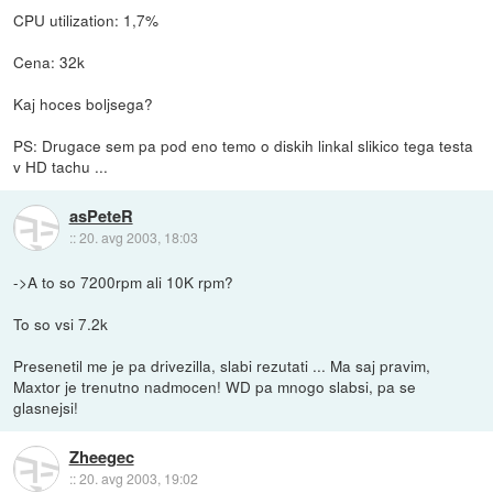
CPU utilization: 1,7%
Cena: 32k
Kaj hoces boljsega?
PS: Drugace sem pa pod eno temo o diskih linkal slikico tega testa
v HD tachu ...
asPeteR
::
20. avg 2003, 18:03
->A to so 7200rpm ali 10K rpm?
To so vsi 7.2k
Presenetil me je pa drivezilla, slabi rezutati ... Ma saj pravim,
Maxtor je trenutno nadmocen! WD pa mnogo slabsi, pa se
glasnejsi!
Zheegec
::
20. avg 2003, 19:02