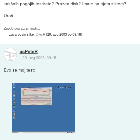
kakšnih pogojih testirate? Prazen disk? Imate na njem sistem?
Uroš
Zgodovina sprememb…
zavarovalo slike:
OwcA
(
29. avg 2003 ob 09:18
)
asPeteR
::
29. avg 2003, 09:15
Evo se moj test: