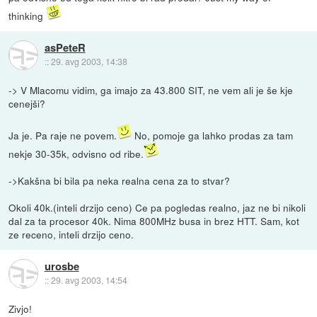
thinking
asPeteR
::
29. avg 2003, 14:38
-> V Mlacomu vidim, ga imajo za 43.800 SIT, ne vem ali je še kje
cenejši?
Ja je. Pa raje ne povem.
No, pomoje ga lahko prodas za tam
nekje 30-35k, odvisno od ribe.
->Kakšna bi bila pa neka realna cena za to stvar?
Okoli 40k.(inteli drzijo ceno) Ce pa pogledas realno, jaz ne bi nikoli
dal za ta procesor 40k. Nima 800MHz busa in brez HTT. Sam, kot
ze receno, inteli drzijo ceno.
urosbe
::
29. avg 2003, 14:54
Zivjo!