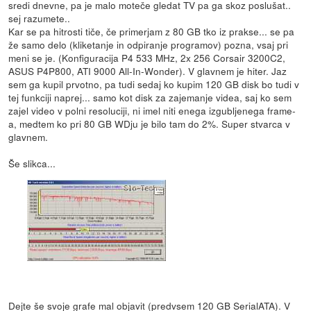
sredi dnevne, pa je malo moteče gledat TV pa ga skoz poslušat..
sej razumete..
Kar se pa hitrosti tiče, če primerjam z 80 GB tko iz prakse... se pa
že samo delo (kliketanje in odpiranje programov) pozna, vsaj pri
meni se je. (Konfiguracija P4 533 MHz, 2x 256 Corsair 3200C2,
ASUS P4P800, ATI 9000 All-In-Wonder). V glavnem je hiter. Jaz
sem ga kupil prvotno, pa tudi sedaj ko kupim 120 GB disk bo tudi v
tej funkciji naprej... samo kot disk za zajemanje videa, saj ko sem
zajel video v polni resoluciji, ni imel niti enega izgubljenega frame-
a, medtem ko pri 80 GB WDju je bilo tam do 2%. Super stvarca v
glavnem.
Še slikca...
Dejte še svoje grafe mal objavit (predvsem 120 GB SerialATA). V