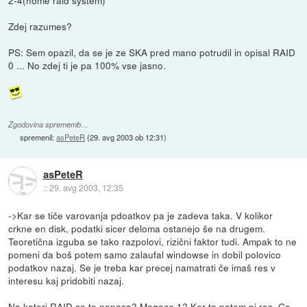
Zdej razumes?
PS: Sem opazil, da se je ze SKA pred mano potrudil in opisal RAID
0 ... No zdej ti je pa 100% vse jasno.
Zgodovina sprememb…
spremenil:
asPeteR
(
29. avg 2003 ob 12:31
)
asPeteR
::
29. avg 2003, 12:35
->Kar se tiče varovanja pdoatkov pa je zadeva taka. V kolikor
crkne en disk, podatki sicer deloma ostanejo še na drugem.
Teoretična izguba se tako razpolovi, rizični faktor tudi. Ampak to ne
pomeni da boš potem samo zalaufal windowse in dobil polovico
podatkov nazaj. Se je treba kar precej namatrati če imaš res v
interesu kaj pridobiti nazaj.
Na kateri RAID se to nanasa? Mogoce 1? Ker to potem ni res. Ce