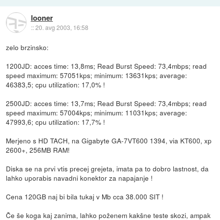
looner
::
20. avg 2003, 16:58
zelo brzinsko:
1200JD: acces time: 13,8ms; Read Burst Speed: 73,4mbps; read
speed maximum: 57051kps; minimum: 13631kps; average:
46383,5; cpu utilization: 17,0% !
2500JD: acces time: 13,7ms; Read Burst Speed: 73,4mbps; read
speed maximum: 57004kps; minimum: 11031kps; average:
47993,6; cpu utilization: 17,7% !
Merjeno s HD TACH, na Gigabyte GA-7VT600 1394, via KT600, xp
2600+, 256MB RAM!
Diska se na prvi vtis precej grejeta, imata pa to dobro lastnost, da
lahko uporabis navadni konektor za napajanje !
Cena 120GB naj bi bila tukaj v Mb cca 38.000 SIT !
Če še koga kaj zanima, lahko poženem kakšne teste skozi, ampak