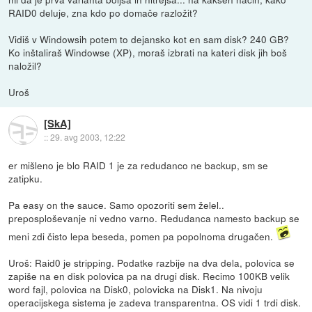
RAID0 deluje, zna kdo po domače razložit?
Vidiš v Windowsih potem to dejansko kot en sam disk? 240 GB?
Ko inštaliraš Windowse (XP), moraš izbrati na kateri disk jih boš
naložil?
Uroš
[SkA]
::
29. avg 2003, 12:22
er mišleno je blo RAID 1 je za redudanco ne backup, sm se
zatipku.
Pa easy on the sauce. Samo opozoriti sem želel..
preposploševanje ni vedno varno. Redudanca namesto backup se
meni zdi čisto lepa beseda, pomen pa popolnoma drugačen.
Uroš: Raid0 je stripping. Podatke razbije na dva dela, polovica se
zapiše na en disk polovica pa na drugi disk. Recimo 100KB velik
word fajl, polovica na Disk0, polovicka na Disk1. Na nivoju
operacijskega sistema je zadeva transparentna. OS vidi 1 trdi disk.