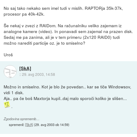
No saj tako nekako sem imel tudi v mislih. RAPTORja 35k-37k,
procesor pa 40k-42k.
Še nekaj v zvezi z RAIDom. Na računalniku veliko zajemam iz
analogne kamere (video). In ponavadi sem zajemal na prazen disk.
Sedaj me pa zanima, ali je v tem primeru (2x120 RAID0) tudi
možno narediti particije oz. je to smiselno?
Uroš
[SkA]
::
29. avg 2003, 14:58
Možno in smiselno. Kot je blo že povedan.. kar se tiče Windowsov,
vidi 1 disk.
Aja.. pa če boš Maxtorja kupil..daj malo sporoči koliko je slišen...
.
Zgodovina sprememb…
spremenil:
[SkA]
(
29. avg 2003 ob 14:59
)