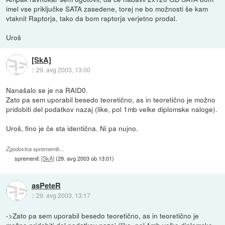
imel vse priključke SATA zasedene, torej ne bo možnosti še kam
vtaknit Raptorja, tako da bom raptorja verjetno prodal.
Uroš
[SkA]
::
29. avg 2003, 13:00
Nanašalo se je na RAID0.
Zato pa sem uporabil besedo teoretično, as in teoretično je možno
pridobiti del podatkov nazaj (like, pol 1mb velke diplomske naloge).
Uroš, fino je če sta identična. Ni pa nujno.
Zgodovina sprememb…
spremenil:
[SkA]
(
29. avg 2003 ob 13:01
)
asPeteR
::
29. avg 2003, 13:17
->Zato pa sem uporabil besedo teoretično, as in teoretično je
možno pridobiti del podatkov nazaj (like, pol 1mb velke diplomske