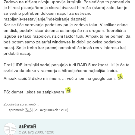
Zadevo na nižjem nivoju upravlja krmilnik. Posledično to pomeni da
je hitrost pisanja/branja skoraj dvakrat hitrejša (skoraj zato, ker je
še vedno potreben določen napor za ustrezno
razbijanje/sestavljanje/indeksiranje datotek).
Kar se tiče varovanja podatkov pa je zadeva taka. V kolikor crkne
en disk, podatki sicer deloma ostanejo še na drugem. Teoretična
izguba se tako razpolovi, rizični faktor tudi. Ampak to ne pomeni da
boš potem samo zalaufal windowse in dobil polovico podatkov
nazaj. Se je treba kar precej namatrati če imaš res v interesu kaj
pridobiti nazaj.
Dražji IDE krmilniki sedaj ponujajo tudi RAID 5 možnost.. ki je če te
skrbi za datoteke v razmerju s hitrostjo/ceno najboljša izbira.
Ampak rabiš 3 diske minimum. ... več o tem na google.com.
PS: demet ..skos se zatipkavam
Zgodovina sprememb…
spremenil:
[SkA]
(
29. avg 2003 ob 12:33
)
asPeteR
::
29. avg 2003, 12:30