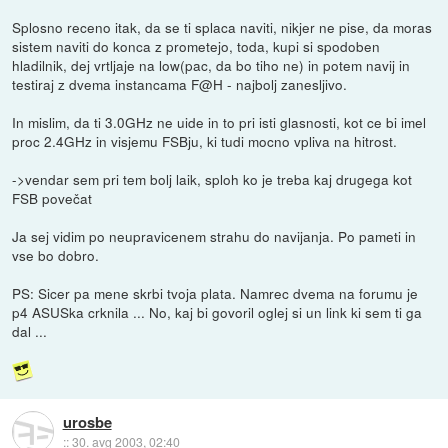
Splosno receno itak, da se ti splaca naviti, nikjer ne pise, da moras
sistem naviti do konca z prometejo, toda, kupi si spodoben
hladilnik, dej vrtljaje na low(pac, da bo tiho ne) in potem navij in
testiraj z dvema instancama F@H - najbolj zanesljivo.
In mislim, da ti 3.0GHz ne uide in to pri isti glasnosti, kot ce bi imel
proc 2.4GHz in visjemu FSBju, ki tudi mocno vpliva na hitrost.
->vendar sem pri tem bolj laik, sploh ko je treba kaj drugega kot
FSB povečat
Ja sej vidim po neupravicenem strahu do navijanja. Po pameti in
vse bo dobro.
PS: Sicer pa mene skrbi tvoja plata. Namrec dvema na forumu je
p4 ASUSka crknila ... No, kaj bi govoril oglej si un link ki sem ti ga
dal ...
urosbe
::
30. avg 2003, 02:40