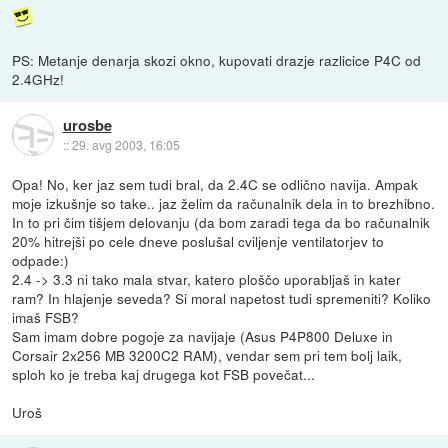
PS: Metanje denarja skozi okno, kupovati drazje razlicice P4C od
2.4GHz!
urosbe
::
29. avg 2003, 16:05
Opa! No, ker jaz sem tudi bral, da 2.4C se odlično navija. Ampak
moje izkušnje so take.. jaz želim da računalnik dela in to brezhibno.
In to pri čim tišjem delovanju (da bom zaradi tega da bo računalnik
20% hitrejši po cele dneve poslušal cviljenje ventilatorjev to
odpade:)
2.4 -> 3.3 ni tako mala stvar, katero ploščo uporabljaš in kater
ram? In hlajenje seveda? Si moral napetost tudi spremeniti? Koliko
imaš FSB?
Sam imam dobre pogoje za navijaje (Asus P4P800 Deluxe in
Corsair 2x256 MB 3200C2 RAM), vendar sem pri tem bolj laik,
sploh ko je treba kaj drugega kot FSB povečat...
Uroš