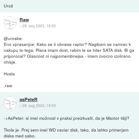
Uroš
Raw
::
28. avg 2003, 18:55
@urosbe:
Eno vprasanjce: Kako se ti obnese raptor? Nagibam se namrec k
nakupu le-tega. Placa imam dost, rabim le se hiter SATA disk. Bi ga
priporocal? Glasnost ni najpomembnejsa - imam zvocno izolirano
ohisje.
Hvala
.raw
asPeteR
::
28. avg 2003, 19:03
->AsPeter: si imel možnost v praksi preizkusiti, da je Maxtor tišji?
Tkole je. Prej sem imel WD caviar disk, tako, da lahko primerjam
diska med sabo.