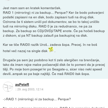
Jest mam sam en kratek komentarček.
RAID 1 (mirroring) ni za backup... Perque? Ker če bodo pokvarjeni
podatki zapiasni na en disk, bodo zapisani tudi na drug disk.
Oziroma če ti sistem uniči pol dokumentov, se bo to takoj uničilo
tudi na mirroring disku. RAID 0 je za redudnanco, ne pa za
backup. Za backup so CDji/DVDji/TAPE enote. Če pa hočeš backup
z diskom, si pa NT backup zalaufi pa backupiraj na disk.
Kar se tiče RAID0 razlik Uroš.. zadeva šopa. Precej. In ne boš
hotel več nazaj na single disk
.
Drugače pa sem jaz podobno kot ti zelo alergičen na brenčanje,
tako da imam rajce malce počasnejši disk če to pomeni da je precej
tišji. Po moje bom posegel kr po Seagate-u, sicer niso neki speed
devili..ampak so pa baje najtišji. Če maš RAID0 itak šopa.
asPeteR
::
29. avg 2003, 12:14
->RAID 1 (mirroring) ni za backup... Perque?
No, ce se natancno izrazamo res ne. RAID 1 je namenjen dodantni