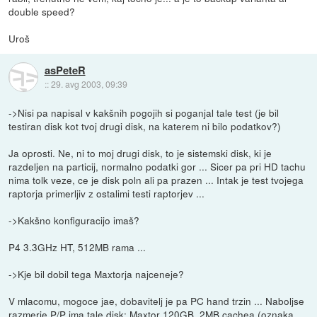
double speed?
Uroš
asPeteR
::
29. avg 2003, 09:39
->Nisi pa napisal v kakšnih pogojih si poganjal tale test (je bil
testiran disk kot tvoj drugi disk, na katerem ni bilo podatkov?)
Ja oprosti. Ne, ni to moj drugi disk, to je sistemski disk, ki je
razdeljen na particij, normalno podatki gor ... Sicer pa pri HD tachu
nima tolk veze, ce je disk poln ali pa prazen ... Intak je test tvojega
raptorja primerljiv z ostalimi testi raptorjev ...
->Kakšno konfiguracijo imaš?
P4 3.3GHz HT, 512MB rama ...
->Kje bil dobil tega Maxtorja najceneje?
V mlacomu, mogoce jae, dobavitelj je pa PC hand trzin ... Naboljse
razmerje P/P ima tale disk: Maxtor 120GB, 2MB cachea (oznaka