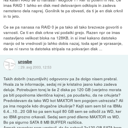
imas RAID 1 lahko en disk med delovanjem odklopis in zadeva
nemoteno dela naprej. Gonilnik te pa obvesti, da ti je en disk crknil
in to jeto.
Ce se pa nanasa na RAID 0 je pa tako ali tako brezveze govoriti o
varnosti. Ce ti en disk crkne vsi podatki grejo. Razen npr ce imas
nastavljeno velikost bloka na 128KB, in si imel kaksno datoteko
manjo od te vrednosti jo lahko dobis nazaj, toda spet je vprasanje,
da se ni ravno ta datoteka stripala na pokvarjen disk ...
urosbe
::
29. avg 2003, 12:53
Takih dobrih (razumljivih) odgovorov pa že dolgo nisem prebral.
Hvala za te informacije, sedaj mi je kristalno jasno kako zadeva
deluje. Potrebujem torej le še 2 diska po 120 GB (verjetno morata
pa biti popolnoma identična kajne), pa poudarku, da ne crkujeta?
Predvidevam da tako WD kot MAXTOR tem pogojem ustrezata? Ali
pa ima mogoče kdo drugačne izkušnje? Kajti sam sem bil na IBMu
6.4...10...20 GB ko pa sem kupil 80 GB sem se odločil za WD, ker
so IBMi grozno crkavali. Sedaj sem pred dilemo MAXTOR vs WD.
Bo pa sigurno SATA 8 MB BUFFER različica.
Ampak ravnokar sem ugotovil, da če nabavil 2x120 GB SATA bom