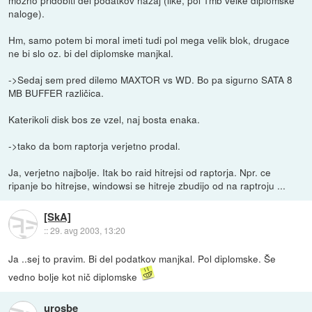
naloge).
Hm, samo potem bi moral imeti tudi pol mega velik blok, drugace
ne bi slo oz. bi del diplomske manjkal.
->Sedaj sem pred dilemo MAXTOR vs WD. Bo pa sigurno SATA 8
MB BUFFER različica.
Katerikoli disk bos ze vzel, naj bosta enaka.
->tako da bom raptorja verjetno prodal.
Ja, verjetno najbolje. Itak bo raid hitrejsi od raptorja. Npr. ce
ripanje bo hitrejse, windowsi se hitreje zbudijo od na raptroju ...
[SkA]
::
29. avg 2003, 13:20
Ja ..sej to pravim. Bi del podatkov manjkal. Pol diplomske. Še
vedno bolje kot nič diplomske
urosbe