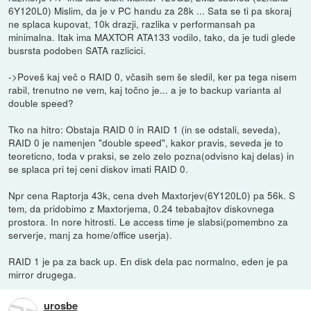
6Y120L0) Mislim, da je v PC handu za 28k ... Sata se ti pa skoraj
ne splaca kupovat, 10k drazji, razlika v performansah pa
minimalna. Itak ima MAXTOR ATA133 vodilo, tako, da je tudi glede
busrsta podoben SATA razlicici.
->Poveš kaj več o RAID 0, včasih sem še sledil, ker pa tega nisem
rabil, trenutno ne vem, kaj točno je... a je to backup varianta al
double speed?
Tko na hitro: Obstaja RAID 0 in RAID 1 (in se odstali, seveda),
RAID 0 je namenjen "double speed", kakor pravis, seveda je to
teoreticno, toda v praksi, se zelo zelo pozna(odvisno kaj delas) in
se splaca pri tej ceni diskov imati RAID 0.
Npr cena Raptorja 43k, cena dveh Maxtorjev(6Y120L0) pa 56k. S
tem, da pridobimo z Maxtorjema, 0.24 tebabajtov diskovnega
prostora. In nore hitrosti. Le access time je slabsi(pomembno za
serverje, manj za home/office userja).
RAID 1 je pa za back up. En disk dela pac normalno, eden je pa
mirror drugega.
urosbe