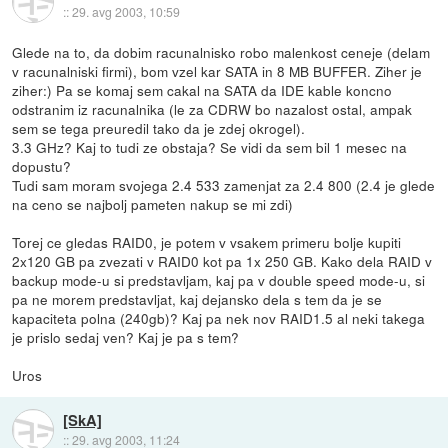
::
29. avg 2003, 10:59
Glede na to, da dobim racunalnisko robo malenkost ceneje (delam
v racunalniski firmi), bom vzel kar SATA in 8 MB BUFFER. Ziher je
ziher:) Pa se komaj sem cakal na SATA da IDE kable koncno
odstranim iz racunalnika (le za CDRW bo nazalost ostal, ampak
sem se tega preuredil tako da je zdej okrogel).
3.3 GHz? Kaj to tudi ze obstaja? Se vidi da sem bil 1 mesec na
dopustu?
Tudi sam moram svojega 2.4 533 zamenjat za 2.4 800 (2.4 je glede
na ceno se najbolj pameten nakup se mi zdi)
Torej ce gledas RAID0, je potem v vsakem primeru bolje kupiti
2x120 GB pa zvezati v RAID0 kot pa 1x 250 GB. Kako dela RAID v
backup mode-u si predstavljam, kaj pa v double speed mode-u, si
pa ne morem predstavljat, kaj dejansko dela s tem da je se
kapaciteta polna (240gb)? Kaj pa nek nov RAID1.5 al neki takega
je prislo sedaj ven? Kaj je pa s tem?
Uros
[SkA]
::
29. avg 2003, 11:24