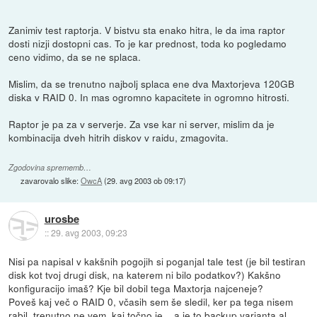
Zanimiv test raptorja. V bistvu sta enako hitra, le da ima raptor
dosti nizji dostopni cas. To je kar prednost, toda ko pogledamo
ceno vidimo, da se ne splaca.
Mislim, da se trenutno najbolj splaca ene dva Maxtorjeva 120GB
diska v RAID 0. In mas ogromno kapacitete in ogromno hitrosti.
Raptor je pa za v serverje. Za vse kar ni server, mislim da je
kombinacija dveh hitrih diskov v raidu, zmagovita.
Zgodovina sprememb…
zavarovalo slike:
OwcA
(
29. avg 2003 ob 09:17
)
urosbe
::
29. avg 2003, 09:23
Nisi pa napisal v kakšnih pogojih si poganjal tale test (je bil testiran
disk kot tvoj drugi disk, na katerem ni bilo podatkov?) Kakšno
konfiguracijo imaš? Kje bil dobil tega Maxtorja najceneje?
Poveš kaj več o RAID 0, včasih sem še sledil, ker pa tega nisem
rabil, trenutno ne vem, kaj točno je... a je to backup varianta al